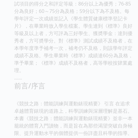
試項目的得分之和評定等級：86分以上為優秀；76-85
分為良好；60～75分為及格；59分以下為不及格。每
學年評定一次成績並記入《學生體質健康標準登記卡
片》，在畢業時放入學生檔案。學生達到《標準》良好
等級及以上者，方可評為三好學生、獲奬學金：達到優
秀者，方可奬學分。對《標準》測試成績不及格者，在
本學年度準予補考一次，補考仍不及格，則該學年評定
成績不及格。學生畢業時《標準》成績達60分為及格，
準予畢業；《標準》成績不及格者，高等學校按肄業處
理。
……
前言/序言
《競技之路：體能訓練與運動錶現精要》 引言 在追求
卓越體育錶現的道路上，科學訓練與深層理解是基石。
本書《競技之路：體能訓練與運動錶現精要》並非一本
籠統的體育入門讀物，而是旨在為那些渴望突破自身極
限、提升運動水平的個體提供一份詳盡且科學的指導。