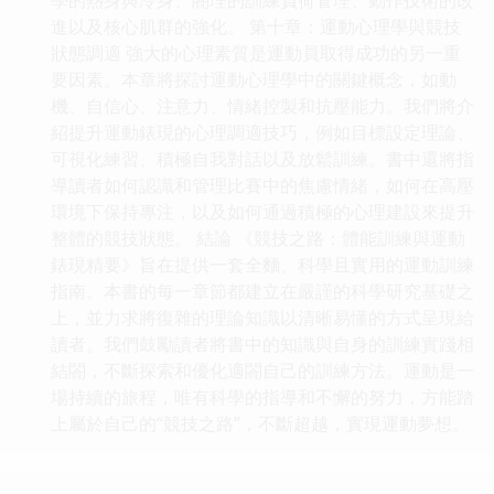
進以及核心肌群的強化。 第十章：運動心理學與競技
狀態調適 強大的心理素質是運動員取得成功的另一重
要因素。本章將探討運動心理學中的關鍵概念，如動
機、自信心、注意力、情緒控製和抗壓能力。我們將介
紹提升運動錶現的心理調適技巧，例如目標設定理論、
可視化練習、積極自我對話以及放鬆訓練。書中還將指
導讀者如何認識和管理比賽中的焦慮情緒，如何在高壓
環境下保持專注，以及如何通過積極的心理建設來提升
整體的競技狀態。 結論 《競技之路：體能訓練與運動
錶現精要》旨在提供一套全麵、科學且實用的運動訓練
指南。本書的每一章節都建立在嚴謹的科學研究基礎之
上，並力求將復雜的理論知識以清晰易懂的方式呈現給
讀者。我們鼓勵讀者將書中的知識與自身的訓練實踐相
結閤，不斷探索和優化適閤自己的訓練方法。運動是一
場持續的旅程，唯有科學的指導和不懈的努力，方能踏
上屬於自己的“競技之路”，不斷超越，實現運動夢想。