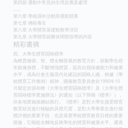
第四節 運動中常見的生理反應及處理
……
第六章 學校課外活動與運動競賽
第七章 傳統養生
第八章 大學體育基礎類教學項目
第九章 大學體育娛樂休閑類指導的內容
精彩書摘
四、大學生體育閤格標準
為瞭貫徹德、智、體全麵發展的教育方針，鼓勵學生經
常鍛煉身體，不斷增強體質，提高自我保健能力和健康
水平，成為社會主義現代化建設的閤格人纔，根據《學
校體育工作條例》精神，國傢教育委員會於1990年10
月製定並頒布瞭《大學生體育閤格標準》及《大學生體
育閤格標準實施辦法》的通知（以下簡稱《標準》），
供各地實施後總結推行。《標準》是對大學生接受體育
教育狀況進行檢驗的具體尺度，是對大學畢業生進行個
體評價的重要手段，也是落實學校體育教育目標的重要
措施，它能較全麵地反映學生的體質和健康水平。通過