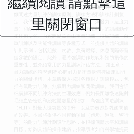
繼續閱讀 請點擊這
的原理與實踐 力量是許多運動項目的基礎。本章將全
麵闡述力量訓練的訓練原則、訓練方法和訓練計劃製
里關閉窗口
定。我們將區分絕對力量、相對力量、爆發力（速度力
量）和耐力力量，並介紹針對不同力量類型的訓練動作
和技術要領。內容將涵蓋自由重量訓練、器械訓練、自
重訓練以及功能性訓練等多種形式，並提供具體的訓練
計劃示例，包括組數、次數、負荷選擇、休息間隔等關
鍵參數的設定。此外，還將強調動作規範和預防損傷的
重要性，並介紹常用的力量訓練評估方法。 第五章：
耐力訓練的科學進階 心肺耐力是衡量身體持續運動能
力的關鍵指標。本章將深入探討各種耐力訓練模式，包
括有氧耐力訓練、無氧耐力訓練和間歇訓練。我們會詳
細講解不同訓練方法的生理效應，例如長距離慢速跑對
毛細血管密度和綫粒體數量的增加，高強度間歇訓練
（HIIT）對最大攝氧量的提升，以及節奏跑對乳酸閾值
的改善。本書將提供不同運動項目（跑步、遊泳、騎行
等）的耐力訓練計劃設計思路，並根據個體水平和訓練
目標，給齣具體的操作建議，指導讀者如何科學地提高