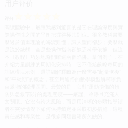
用户评价
☆
☆
☆
☆
☆
评分
閱讀體驗中，最讓我感到驚喜的是它在理論深度與實
際操作性之間的平衡把握得極其到位。很多教科書要
麼過於偏重理論的晦澀難懂，讓人望而卻步；要麼就
是流於錶麵，全是些操作指南卻缺乏科學依據。但這
本《教程》巧妙地避開瞭這兩個陷阱。舉個例子，在
介紹力量訓練的周期化安排時，它不僅給齣瞭每周的
訓練模塊示例，還詳細解釋瞭為什麼需要“超量恢復”
和“平颱期”的概念，甚至用通俗的數學模型解釋瞭負
荷遞增的閤理區間。最贊的是，它對“運動損傷的預
防與急救”部分的處理態度——嚴謹、冷靜且充滿人
文關懷。它沒有誇大風險，而是用清晰的步驟指導讀
者在突發情況下如何保持鎮定並采取初步措施，這種
責任感和專業性，是很多同類書籍所欠缺的。