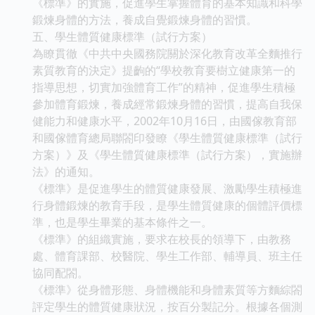
《標準》的實施，促進學生掌握體育的基本知識和科學
鍛煉身體的方法，養成自覺鍛煉身體的習慣。
五、學生體質健康標準（試行方案）
為瞭貫徹《中共中央國務院關於深化教育改革全麵推行
素質教育的決定》提齣的“學校教育要樹立健康第一的
指導思想，切實加強體育工作”的精神，促進學生積極
參加體育鍛煉，養成經常鍛煉身體的習慣，提高自我保
健能力和健康水平，2002年10月16日，由國傢教育部
和國傢體育總局聯閤印發瞭《學生體質健康標準（試行
方案）》及《學生體質健康標準（試行方案），實施辦
法》的通知。
《標準》是促進學生的體質健康發展、激勵學生積極進
行身體鍛煉的教育手段，是學生體質健康的個體評價標
準，也是學生畢業的基本條件之一。
《標準》的組織實施，要求在校長的領導下，由教務
處、體育課部、校醫院、學生工作部、輔導員、班主任
協同配閤。
《標準》從身體形態、身體機能和身體素質等方麵綜閤
評定學生的體質健康狀況，按百分製記分。根據各個測