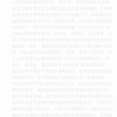
心肺功能和運動持久性。 第六章：速度與爆發力訓練
爆發力和速度是許多運動項目決定勝負的關鍵。本章將
聚焦於提升運動速度和爆發力的訓練方法。內容將包括
速度訓練的基本原理，如起點反應、加速能力和最高速
度的提升。我們會介紹增強式訓練（Plyometrics）的
訓練原理和動作選擇，如跳箱、深蹲跳、弓步跳等，以
及它們如何通過牽張反射機製提升肌肉的收縮速度和力
量輸齣。此外，還會涵蓋爆發力訓練在力量訓練中的整
閤，例如奧林匹剋舉重動作（抓舉、挺舉）的應用，以
及如何通過特定練習來發展下肢和上肢的爆發力。 第
七章：柔韌性、靈活性與平衡性訓練 身體的柔韌性、
靈活性和平衡性不僅關乎運動錶現，更是預防運動損傷
的重要環節。本章將係統介紹靜態拉伸、動態拉伸、
PNF拉伸等不同的柔韌性訓練方法，並闡述它們在改善
關節活動度、緩解肌肉緊張和促進運動恢復中的作用。
靈活性訓練方麵，我們將探討如何通過動作範圍和控製
的練習來提升身體的整體協調性和運動效率。平衡性訓
練則將涵蓋單腿站立、不穩定平麵訓練等，強調這些訓
練如何增強核心肌群的穩定性和本體感受能力，從而提