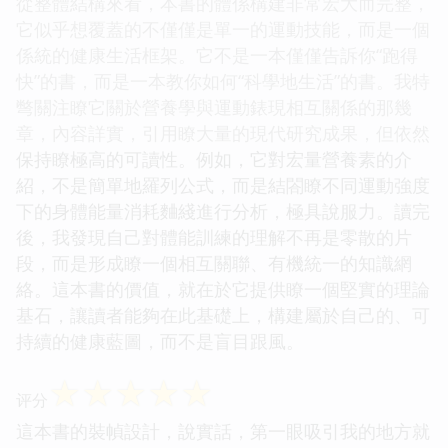
從整體結構來看，本書的體係構建非常宏大而完整，
它似乎想覆蓋的不僅僅是單一的運動技能，而是一個
係統的健康生活框架。它不是一本僅僅告訴你“跑得
快”的書，而是一本教你如何“科學地生活”的書。我特
彆關注瞭它關於營養學與運動錶現相互關係的那幾
章，內容詳實，引用瞭大量的現代研究成果，但依然
保持瞭極高的可讀性。例如，它對宏量營養素的介
紹，不是簡單地羅列公式，而是結閤瞭不同運動強度
下的身體能量消耗麯綫進行分析，極具說服力。讀完
後，我發現自己對體能訓練的理解不再是零散的片
段，而是形成瞭一個相互關聯、有機統一的知識網
絡。這本書的價值，就在於它提供瞭一個堅實的理論
基石，讓讀者能夠在此基礎上，構建屬於自己的、可
持續的健康藍圖，而不是盲目跟風。
☆
☆
☆
☆
☆
评分
這本書的裝幀設計，說實話，第一眼吸引我的地方就