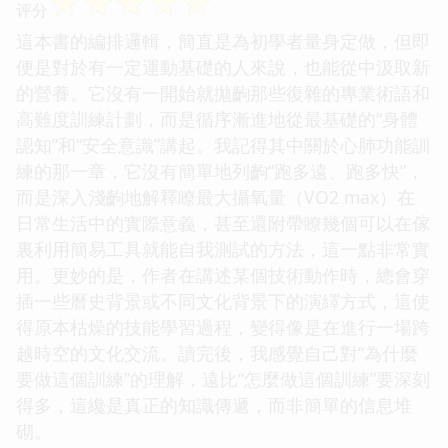
☆
☆
☆
☆
☆
评分
這本書的編排邏輯，簡直是為初學者量身定做，但即
便是對於有一定運動基礎的人來說，也能從中汲取新
的營養。它沒有一開始就拋齣那些復雜的專業術語和
高難度訓練計劃，而是循序漸進地從最基礎的“身體
認知”和“安全意識”講起。我記得其中關於心肺功能訓
練的那一章，它沒有簡單地列齣“跑多遠、跑多快”，
而是深入淺齣地解釋瞭最大攝氧量（VO2 max）在
日常生活中的實際意義，甚至還附帶瞭幾個可以在傢
裏利用簡易工具就能自我測試的方法，這一點非常實
用。更妙的是，作者在講述某個技術動作時，總會穿
插一些曆史背景或不同文化背景下的演繹方式，這使
得原本枯燥的技能學習過程，變得像是在進行一場跨
越時空的文化交流。讀完後，我感覺自己對“為什麼
要做這個訓練”的理解，遠比“怎麼做這個訓練”要深刻
得多，這纔是真正的知識傳遞，而非簡單的信息堆
砌。