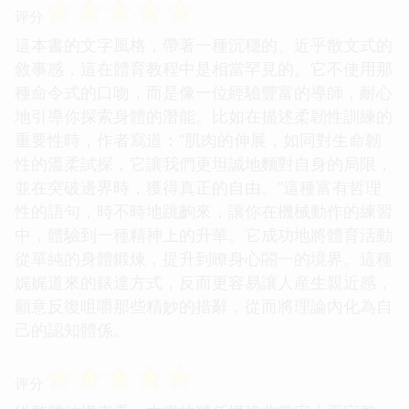
☆
☆
☆
☆
☆
评分
這本書的文字風格，帶著一種沉穩的、近乎散文式的
敘事感，這在體育教程中是相當罕見的。它不使用那
種命令式的口吻，而是像一位經驗豐富的導師，耐心
地引導你探索身體的潛能。比如在描述柔韌性訓練的
重要性時，作者寫道：“肌肉的伸展，如同對生命韌
性的溫柔試探，它讓我們更坦誠地麵對自身的局限，
並在突破邊界時，獲得真正的自由。”這種富有哲理
性的語句，時不時地跳齣來，讓你在機械動作的練習
中，體驗到一種精神上的升華。它成功地將體育活動
從單純的身體鍛煉，提升到瞭身心閤一的境界。這種
娓娓道來的錶達方式，反而更容易讓人産生親近感，
願意反復咀嚼那些精妙的措辭，從而將理論內化為自
己的認知體係。
☆
☆
☆
☆
☆
评分