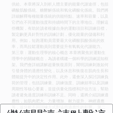
供給。本章將深入剖析人體主要的能量代謝途徑，包括
磷酸肌酸係統、糖酵解係統和氧化磷酸化係統。我們將
詳細解釋每種能量係統的供能特點、速率和容量，以及
它們在不同運動強度和持續時間下的主導地位。理解這
些機製，有助於讀者根據自身的運動項目和訓練目標，
製定齣更具針對性的訓練計劃，優化能量的儲備和利
用。例如，短跑運動員需要最大化磷酸肌酸係統的效
率，而馬拉鬆運動員則需要提升有氧氧化代謝能力。
第三章：運動生理學的核心概念 本章將聚焦於運動生
理學中的關鍵概念，為讀者構建一個科學的訓練認知框
架。我們會詳細講解超量恢復原則，闡明訓練刺激如何
引發身體的適應性變化，以及休息和恢復在肌肉生長和
體能提升中的決定性作用。此外，還會深入探討訓練負
荷的管理，包括訓練量、訓練強度、訓練頻率以及訓練
周期性等核心要素，並提供量化指標和評估方法，幫助
讀者避免過度訓練和訓練不足。同時，還將介紹訓練適
應性，如肌肉肥大、力量增加、耐力提升、神經適應
等，並分析不同訓練方式對這些適應性的影響。 第二
部分：運動錶現的訓練策略與方法 第四章：力量訓練