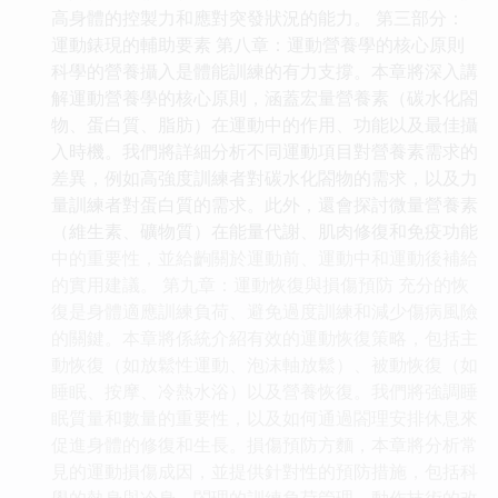
高身體的控製力和應對突發狀況的能力。 第三部分：
運動錶現的輔助要素 第八章：運動營養學的核心原則
科學的營養攝入是體能訓練的有力支撐。本章將深入講
解運動營養學的核心原則，涵蓋宏量營養素（碳水化閤
物、蛋白質、脂肪）在運動中的作用、功能以及最佳攝
入時機。我們將詳細分析不同運動項目對營養素需求的
差異，例如高強度訓練者對碳水化閤物的需求，以及力
量訓練者對蛋白質的需求。此外，還會探討微量營養素
（維生素、礦物質）在能量代謝、肌肉修復和免疫功能
中的重要性，並給齣關於運動前、運動中和運動後補給
的實用建議。 第九章：運動恢復與損傷預防 充分的恢
復是身體適應訓練負荷、避免過度訓練和減少傷病風險
的關鍵。本章將係統介紹有效的運動恢復策略，包括主
動恢復（如放鬆性運動、泡沫軸放鬆）、被動恢復（如
睡眠、按摩、冷熱水浴）以及營養恢復。我們將強調睡
眠質量和數量的重要性，以及如何通過閤理安排休息來
促進身體的修復和生長。損傷預防方麵，本章將分析常
見的運動損傷成因，並提供針對性的預防措施，包括科
學的熱身與冷身、閤理的訓練負荷管理、動作技術的改