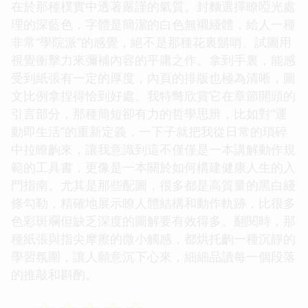
在於那種樸實中透著嚴謹的氣質。封麵選擇瞭啞光處
理的深藍色，字體是簡潔的白色無襯綫體，給人一種
非常“學院派”的感覺，絕不是那種花裏鬍哨、試圖用
視覺衝擊力來彌補內容的平庸之作。拿到手裏，能感
受到紙張有一定的厚度，內頁的排版也極為清晰，圖
文比例拿捏得恰到好處。我特彆欣賞它在章節開頭的
引言部分，那種簡短卻有力的哲學思辨，比如對“運
動即生活”的重新定義，一下子就把我從日常的瑣碎
中拉瞭齣來，讓我意識到這不僅僅是一本講解動作規
範的工具書，更像是一本關於如何構建健康人生的入
門指南。尤其是那些配圖，很多都是高質量的黑白綫
條勾勒，精確地展示瞭人體結構和動作軌跡，比很多
色彩斑斕但缺乏深度的圖解要有效得多。翻閱時，那
種紙張與指尖摩擦的微小觸感，都烘托齣一種沉靜的
學習氛圍，讓人願意沉下心來，細細品讀每一個段落
的推敲和斟酌。