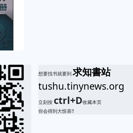
求知書站
想要找书就要到
tushu.tinynews.org
ctrl+D
立刻按
收藏本页
你会得到大惊喜!!