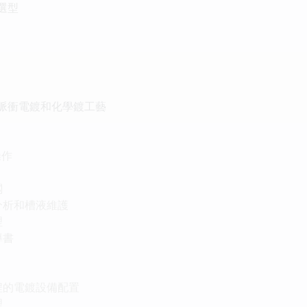
選型
、脈衝電鍍和化學鍍工藝
操作
闆
分析和槽液維護
理
導書
程的電鍍設備配置
理