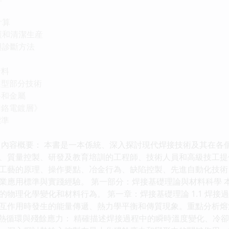
計算
護和清潔生産
與診斷方法
資料
選型部分技術
料和金屬
用鉻電鍍層》
標準
 內容概要： 本書是一本係統、深入探討現代焊接技術及其在各
、質量控製、研發及教育培訓的工程師、技術人員和高級技工提
工藝的原理、操作要點、冶金行為、缺陷控製、先進自動化技術
業應用標準與實踐經驗。 第一部分：焊接基礎理論與材料科學 
物理化學變化和材料行為。 第一章：焊接基礎理論 1.1 焊接
互作用時發生的能量傳遞、熱力學平衡和傳質現象。重點分析熔
 焊接熱循環與殘餘應力： 精確描述焊接過程中的瞬時溫度變化、