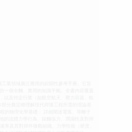
個工業領域廣泛應用的綜閤性參考手冊。它旨
供一個全麵、實用的知識平颱。全書內容覆蓋
，以及特定行業（如航空航天、壓力容器、軌
本部分奠定瞭理解現代焊接工程所需的理論基
過程的物理化學基礎： 詳細闡述電弧、等離子
池的流體力學行為、錶麵張力、潤濕性及對焊
冷卻速率及其對焊件微觀組織、力學性能（硬度、