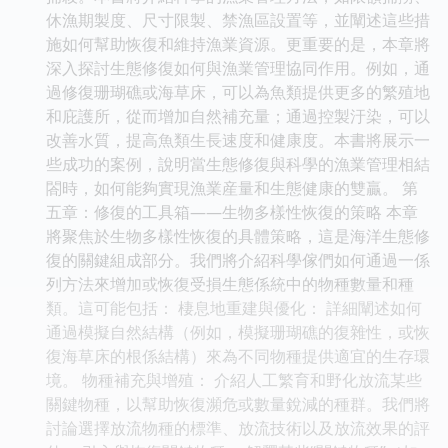
休漁期製度、尺寸限製、禁漁區設置等，並闡述這些措
施如何幫助恢復和維持漁業資源。更重要的是，本章將
深入探討生態修復如何與漁業管理協同作用。例如，通
過修復珊瑚礁或海草床，可以為魚類提供更多的繁殖地
和庇護所，從而增加自然補充量；通過控製汙染，可以
改善水質，提高魚類生長速度和健康度。本書將展示一
些成功的案例，說明當生態修復與科學的漁業管理相結
閤時，如何能夠實現漁業産量和生態健康的雙贏。 第
五章：修復的工具箱——生物多樣性恢復的策略 本章
將聚焦於生物多樣性恢復的具體策略，這是海洋生態修
復的關鍵組成部分。我們將介紹科學傢們如何通過一係
列方法來增加或恢復受損生態係統中的物種數量和種
類。這可能包括： 棲息地重建與優化： 詳細闡述如何
通過模擬自然結構（例如，模擬珊瑚礁的復雜性，或恢
復海草床的根係結構）來為不同物種提供適宜的生存環
境。 物種補充與增殖： 介紹人工繁育和野化放流某些
關鍵物種，以幫助恢復瀕危或數量銳減的種群。我們將
討論選擇放流物種的標準、放流技術以及放流效果的評