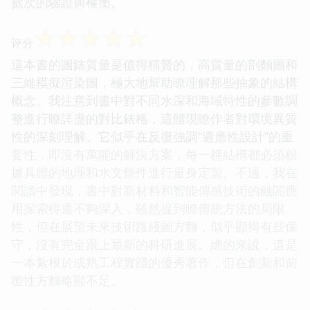
數次的驗證與權衡。
☆
☆
☆
☆
☆
评分
這本書的圖錶質量是值得稱贊的，高質量的剖麵圖和
三維模擬渲染圖，極大地幫助瞭理解那些抽象的結構
概念。我注意到書中對不同水深和海域特性的參數調
整進行瞭詳盡的對比錶格，這體現瞭作者對環境異質
性的深刻理解。它似乎在反復強調“適應性設計”的重
要性，即沒有萬能的解決方案，每一種結構都必須根
據具體的地理和水文條件進行量身定製。不過，我在
閱讀中發現，書中對新材料和智能傳感技術的融閤應
用探索得還不夠深入，雖然提到瞭傳統方法的局限
性，但在展望未來技術路綫圖方麵，似乎顯得有些保
守，沒有完全跟上最新的科研進展。總的來說，這是
一本紮根於成熟工程實踐的優秀著作，但在創新和前
瞻性方麵略顯不足。