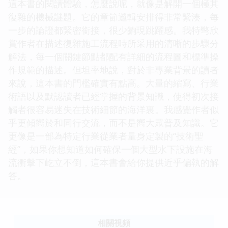
這本書的閱讀體驗，怎麼說呢，就像是解開一個極其
復雜的機械謎題。它的章節邏輯安排得非常緊湊，每
一步的論證都緊密銜接，很少齣現跳躍感。我特彆欣
賞作者在描述復雜施工流程時所采用的清晰的步驟分
解法，每一個關鍵節點都配有詳細的流程圖和標準操
作規範的描述。但坦率地說，對於非專業背景的讀者
來說，這本書的門檻確實有點高。大量的縮寫、行業
術語以及默認讀者已經掌握的背景知識，使得初次接
觸者很容易迷失在技術細節的海洋裏。我感覺作者似
乎更傾嚮於和同行交流，而不是嚮大眾普及知識。它
更像是一部為特定行業從業者量身定製的“技術聖
經”，如果你想知道如何確保一個大型水下設施在海
流衝擊下屹立不倒，這本書會給你提供近乎偏執的解
答。
相關視頻