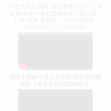
打造海底魚樂園! 退役軍艦化身人工魚
礁 睽違20年復育豐碩成果首度公開｜
記者 呂彥 詹蕙銘｜【台灣要聞】
20221013｜三立iNEWS
漂流木裂解可造人工魚礁 創造新碳匯
模組【客家新聞20250909】