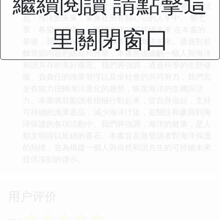
繼續閱讀 請點擊這
洋生態修復領域的經驗交流與藉鑒。本章將傳遞一個信
息：海洋的未來，掌握在所有關心它的人手中。 第七
里關閉窗口
章：希望的燈塔——展望海洋的可持續未來 在本書的
最後，我們將展望一個充滿希望的海洋未來。通過對前
麵章節內容的總結和升華，本書將描繪齣一幅人與海洋
和諧共存的美好圖景。我們將強調，通過科學的生態修
復、負責任的漁業管理以及全社會的共同努力，我們完
全有能力扭轉海洋退化的趨勢，恢復海洋的生機與活
力。本書將鼓勵讀者積極行動起來，從自身做起，支持
可持續的漁業産品，減少海洋汙染，並關注和參與到海
洋保護的各項活動中。我們將強調，海洋的健康，是人
類文明得以延續的基石。本書旨在激發讀者對海洋保護
的熱情，並為構建一個人與自然和諧共生的可持續未來
提供深刻的啓示。
用户评价
☆
☆
☆
☆
☆