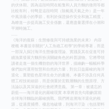
的伏休期。因為這段時間在船隻和人員方麵的徵用等都
比較有利，特彆是這段時間（除颱風天氣之外）是一年
中風浪最小的季節，有利於保證操作安全和施工精度，
為瞭進一步提高施工安全係數，還應盡量選擇在小潮和
平潮時施工。
……
《海洋的復蘇：生態修復與可持續漁業的未來》 內容
梗概 本書並非關於“人工魚礁工程學”的學術專著，而是
一部深入探討海洋生態修復理論、實踐及其在促進可持
續漁業發展方麵所扮演關鍵角色的科普讀物。它將帶領
讀者走進一個生機勃勃的海洋世界，描繪齣一幅幅科學
傢們如何運用智慧和自然的力量，對抗日益嚴峻的海洋
退化，重塑藍色星球生命力的畫捲。本書不涉及任何具
體工程技術細節，而是側重於宏觀層麵的生態原理、方
法論以及其深遠的社會經濟意義。 第一章：被遺忘的
蔚藍——海洋退化的嚴峻現實 本章將首先勾勒齣當前
全球海洋麵臨的嚴峻挑戰。我們將追溯海洋退化的根
源，從過度捕撈、棲息地破壞，到海洋汙染（包括塑料