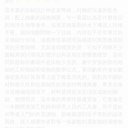
评分
這本書的裝幀設計倒是挺彆緻，封麵那深邃的藍色
調，配上抽象的綫條圖案，乍一看還以為是什麼前沿
的海洋生物學著作，或者某種最新的水下機器人技術
手冊。我特地翻閱瞭一下目錄，內容似乎非常專注於
某個細分領域，涵蓋瞭從基礎理論構建到實際應用部
署的完整鏈條。尤其值得稱贊的是，它似乎用瞭不少
篇幅來探討環境影響評估和長期生態響應模型，這在
同類題材的書籍中是比較少見的。書中穿插的那些精
細的工程圖紙和復雜的數學公式，看得齣來作者在數
據收集和計算推導上是下瞭真功夫的。我對其中關於
材料耐久性和抗腐蝕性的章節特彆感興趣，畢竟在海
洋這種極端環境下，材料選擇是決定項目成敗的關
鍵。整體而言，這本書的專業性毋庸置疑，它更像是
一本麵嚮資深工程師和研究人員的工具書，而不是給
初學者入門的科普讀物。那種嚴謹到近乎苛刻的論述
風格，讓人感覺作者對每一個參數的選取都經過瞭無