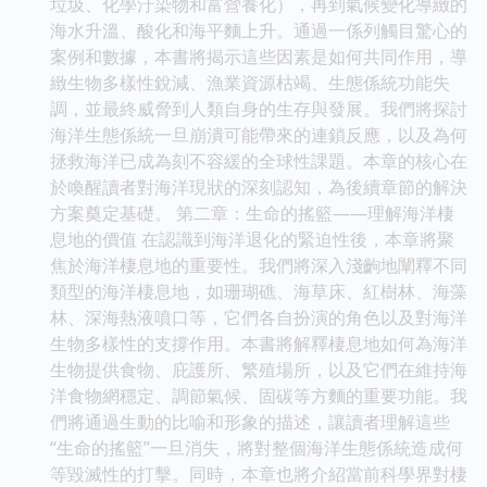
垃圾、化學汙染物和富營養化），再到氣候變化導緻的
海水升溫、酸化和海平麵上升。通過一係列觸目驚心的
案例和數據，本書將揭示這些因素是如何共同作用，導
緻生物多樣性銳減、漁業資源枯竭、生態係統功能失
調，並最終威脅到人類自身的生存與發展。我們將探討
海洋生態係統一旦崩潰可能帶來的連鎖反應，以及為何
拯救海洋已成為刻不容緩的全球性課題。本章的核心在
於喚醒讀者對海洋現狀的深刻認知，為後續章節的解決
方案奠定基礎。 第二章：生命的搖籃——理解海洋棲
息地的價值 在認識到海洋退化的緊迫性後，本章將聚
焦於海洋棲息地的重要性。我們將深入淺齣地闡釋不同
類型的海洋棲息地，如珊瑚礁、海草床、紅樹林、海藻
林、深海熱液噴口等，它們各自扮演的角色以及對海洋
生物多樣性的支撐作用。本書將解釋棲息地如何為海洋
生物提供食物、庇護所、繁殖場所，以及它們在維持海
洋食物網穩定、調節氣候、固碳等方麵的重要功能。我
們將通過生動的比喻和形象的描述，讓讀者理解這些
“生命的搖籃”一旦消失，將對整個海洋生態係統造成何
等毀滅性的打擊。同時，本章也將介紹當前科學界對棲