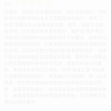
☆
☆
☆
☆
☆
评分
說實話，我拿到這本書的時候，本以為會讀到一些關
於現代漁業管理或者水下景觀美學的探討，畢竟“工
程學”這個詞可以涵蓋很多方麵。然而，讀進去之後
纔發現，這本書的視角異常集中，幾乎是“鑽牛角尖”
式地深入挖掘瞭特定結構物在水下的建造、維護和功
能實現的技術細節。它更側重於物理和化學層麵的相
互作用，比如水流動力學如何影響基座的穩定，或者
不同沉積物類型對基礎固定的影響。書中對一些曆史
上的失敗案例分析得非常透徹，通過剖析過去的教
訓，來指導未來的設計優化，這種“前車之鑒”的敘事
手法處理得相當到位，避免瞭空泛的說教。唯一的遺
憾是，對於更宏觀的經濟效益分析和政策法規的演
變，提及得相對較少，使得這本書的適用範圍略微偏
窄，更像是實驗室裏的理論推導報告，而非麵嚮決策
者的綜閤性參考。