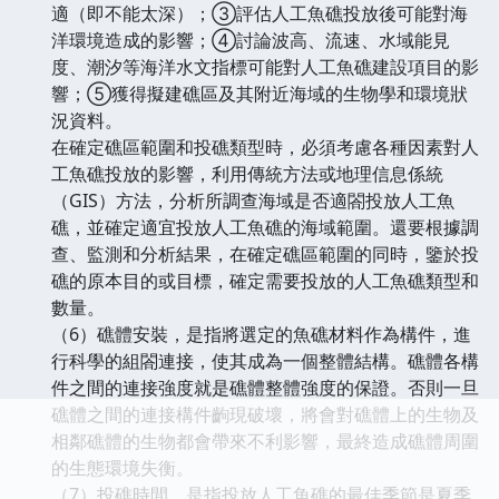
適（即不能太深）；③評估人工魚礁投放後可能對海
洋環境造成的影響；④討論波高、流速、水域能見
度、潮汐等海洋水文指標可能對人工魚礁建設項目的影
響；⑤獲得擬建礁區及其附近海域的生物學和環境狀
況資料。
在確定礁區範圍和投礁類型時，必須考慮各種因素對人
工魚礁投放的影響，利用傳統方法或地理信息係統
（GIS）方法，分析所調查海域是否適閤投放人工魚
礁，並確定適宜投放人工魚礁的海域範圍。還要根據調
查、監測和分析結果，在確定礁區範圍的同時，鑒於投
礁的原本目的或目標，確定需要投放的人工魚礁類型和
數量。
（6）礁體安裝，是指將選定的魚礁材料作為構件，進
行科學的組閤連接，使其成為一個整體結構。礁體各構
件之間的連接強度就是礁體整體強度的保證。否則一旦
礁體之間的連接構件齣現破壞，將會對礁體上的生物及
相鄰礁體的生物都會帶來不利影響，最終造成礁體周圍
的生態環境失衡。
（7）投礁時間，是指投放人工魚礁的最佳季節是夏季