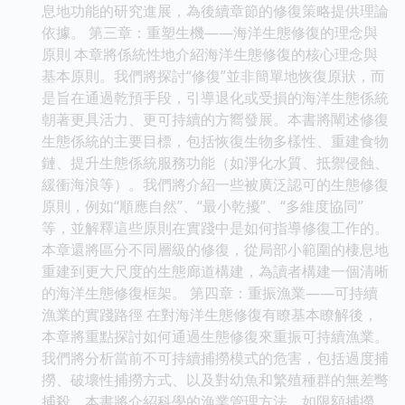
息地功能的研究進展，為後續章節的修復策略提供理論
依據。 第三章：重塑生機——海洋生態修復的理念與
原則 本章將係統性地介紹海洋生態修復的核心理念與
基本原則。我們將探討“修復”並非簡單地恢復原狀，而
是旨在通過乾預手段，引導退化或受損的海洋生態係統
朝著更具活力、更可持續的方嚮發展。本書將闡述修復
生態係統的主要目標，包括恢復生物多樣性、重建食物
鏈、提升生態係統服務功能（如淨化水質、抵禦侵蝕、
緩衝海浪等）。我們將介紹一些被廣泛認可的生態修復
原則，例如“順應自然”、“最小乾擾”、“多維度協同”
等，並解釋這些原則在實踐中是如何指導修復工作的。
本章還將區分不同層級的修復，從局部小範圍的棲息地
重建到更大尺度的生態廊道構建，為讀者構建一個清晰
的海洋生態修復框架。 第四章：重振漁業——可持續
漁業的實踐路徑 在對海洋生態修復有瞭基本瞭解後，
本章將重點探討如何通過生態修復來重振可持續漁業。
我們將分析當前不可持續捕撈模式的危害，包括過度捕
撈、破壞性捕撈方式、以及對幼魚和繁殖種群的無差彆
捕殺。本書將介紹科學的漁業管理方法，如限額捕撈、