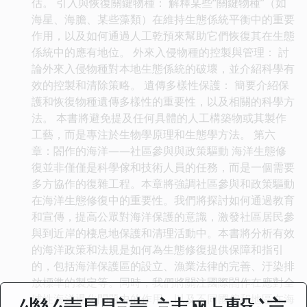
估。 引入與恢復關鍵物種： 解釋某些“關鍵物種”（如
海星、海膽、某些藻類）在維持生態係統平衡中的重要
作用，以及如何通過人工乾預來幫助它們恢復其在生態
係統中的應有地位。 外來入侵物種的控製與管理： 討
論外來入侵物種對本地生態係統的破壞，並介紹科學有
效的控製和清除策略。 遺傳多樣性保護： 簡要介紹保
護和恢復物種遺傳多樣性的重要性，以及相關的科學方
法。 本書將避免提及任何具體的人工構築物或其製作
工藝，而是專注於生物學原理和生態學方法。 第六
章：閤作的海洋——社區參與與政策驅動 海洋生態修
復並非僅僅是科學傢和技術人員的任務，而是一個需要
多方協作的復雜工程。本章將強調社區參與和政策驅動
在海洋生態修復中的重要性。我們將探討如何通過教育
和宣傳，提高公眾對海洋保護的意識，激發社區居民參
與到近岸的棲息地保護和清理活動中。本書將分析有效
的海洋政策和法規是如何為生態修復提供保障和指引
的，包括海洋保護區的設立、漁業法律的完善、汙染排
放標準的製定等。同時，我們將關注國際閤作在應對全
球性海洋退化問題中的作用，以及不同國傢和地區在海