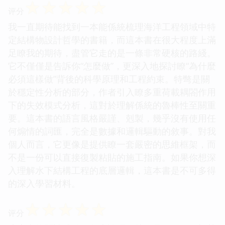
☆
☆
☆
☆
☆
评分
我一直期待能找到一本能係統梳理海洋工程領域中特
定結構物設計哲學的書籍，而這本書在很大程度上滿
足瞭我的期待，盡管它走的是一條非常硬核的路綫。
它不僅僅是告訴你“怎麼做”，更深入地探討瞭“為什麼
必須這樣做”背後的科學原理和工程約束。特彆是關
於穩定性分析的部分，作者引入瞭多重荷載耦閤作用
下的失效模式分析，這對於理解係統的魯棒性至關重
要。這本書的語言風格嚴謹、剋製，幾乎沒有使用任
何煽情的詞匯，完全是數據和邏輯驅動的敘事。對我
個人而言，它更像是提供瞭一套嚴密的思維框架，而
不是一份可以直接復製粘貼的施工指南。如果你想深
入理解水下結構工程的底層邏輯，這本書是不可多得
的深入學習材料。
☆
☆
☆
☆
☆
评分