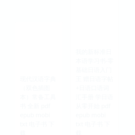
我的新标准日
本语学习书-零
基础日语入门
现代汉语字典
王 赠日语字帖
（双色插图
+日语口语词
本）常备工具
汇手册 学日语
书 全新 pdf
从零开始 pdf
epub mobi
epub mobi
txt 电子书 下
txt 电子书 下
载
载