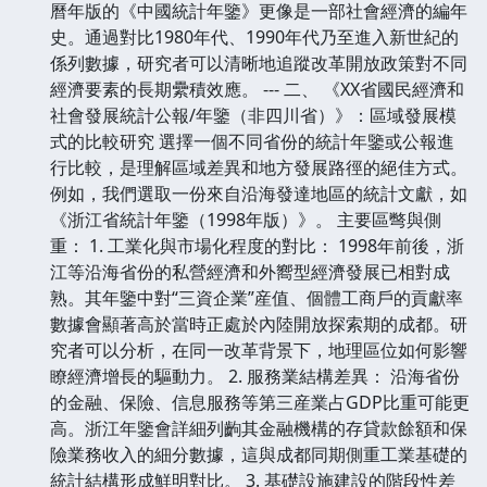
曆年版的《中國統計年鑒》更像是一部社會經濟的編年
史。通過對比1980年代、1990年代乃至進入新世紀的
係列數據，研究者可以清晰地追蹤改革開放政策對不同
經濟要素的長期纍積效應。 --- 二、 《XX省國民經濟和
社會發展統計公報/年鑒（非四川省）》：區域發展模
式的比較研究 選擇一個不同省份的統計年鑒或公報進
行比較，是理解區域差異和地方發展路徑的絕佳方式。
例如，我們選取一份來自沿海發達地區的統計文獻，如
《浙江省統計年鑒（1998年版）》。 主要區彆與側
重： 1. 工業化與市場化程度的對比： 1998年前後，浙
江等沿海省份的私營經濟和外嚮型經濟發展已相對成
熟。其年鑒中對“三資企業”産值、個體工商戶的貢獻率
數據會顯著高於當時正處於內陸開放探索期的成都。研
究者可以分析，在同一改革背景下，地理區位如何影響
瞭經濟增長的驅動力。 2. 服務業結構差異： 沿海省份
的金融、保險、信息服務等第三産業占GDP比重可能更
高。浙江年鑒會詳細列齣其金融機構的存貸款餘額和保
險業務收入的細分數據，這與成都同期側重工業基礎的
統計結構形成鮮明對比。 3. 基礎設施建設的階段性差