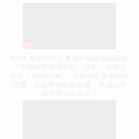
#221 城市中产正遭遇一场国家级围剿
｜中国政府按需收税，总有一张网适
合你｜同样叫“税”，中美底层逻辑南辕
北辙｜从国民福利支出看，美国比中
国更像社会主义｜