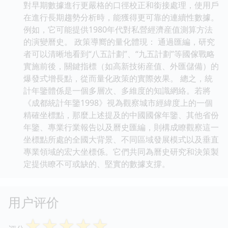
對早期數據進行更嚴格的口徑校正和銜接處理，使用戶
在進行長期趨勢分析時，能獲得更可靠的連續性數據。
例如，它可能提供1980年代對私營經濟産值測算方法
的演變曆史。 政策導嚮的量化體現： 通過匯編，研究
者可以清晰地看到“八五計劃”、“九五計劃”等國傢戰略
實施前後，關鍵指標（如高新技術産值、外匯儲備）的
爆發式增長點，從而量化政策的實際效果。 總之，統
計年鑒體係是一個多層次、多維度的知識網絡。若將
《成都統計年鑒1998》視為觀察城市經緯度上的一個
精確坐標點，那麼上述提及的中國國傢年鑒、其他省份
年鑒、專業行業報告以及曆史匯編，則構成瞭觀察這一
坐標點所處的全國大背景、不同區域發展模式以及垂直
專業領域的宏大坐標係。它們共同為曆史研究和決策製
定提供瞭不可或缺的、堅實的數據支撐。
用户评价
☆
☆
☆
☆
☆