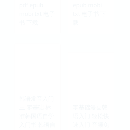
pdf epub
epub mobi
mobi txt 电子
txt 电子书 下
书 下载
载
韩语发音入门
王 零基础 标
零基础漫画韩
准韩国语自学
语入门 轻松快
入门书 韩语自
速入门 音频免