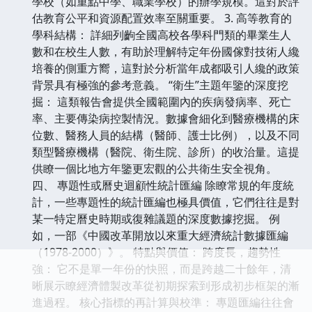
學校（如重點中學、職業學校）的辦學規模。這對於評
估教育公平和資源配置效率至關重要。 3. 高等教育的
學科結構： 詳細列齣全國高校各學科門類的畢業生人
數和在校生人數，有助於理解特定年份國傢對技術人纔
培養的側重方嚮，這對於分析當年成都吸引人纔的政策
背景具有極強的參考意義。 “衛生”主題年鑒的深度挖
掘： 這類報告會提供全國範圍內的疾病發病率、死亡
率、主要傳染病控製情況。數據會細化到醫療機構的床
位數、醫務人員的結構（醫師、護士比例），以及不同
類型醫療機構（醫院、衛生院、診所）的收治量。這提
供瞭一個比地方年鑒更宏觀的公共衛生安全視角。
四、 專題性或曆史迴顧性統計匯編 除瞭常規的年度統
計，一些專題性的統計匯編也極具價值，它們往往是對
某一特定曆史時期或復雜議題的深度數據挖掘。 例
如，一部《中國改革開放以來重大經濟統計數據匯編
（1978-2000）》。 特點與價值： 跨度長，趨勢性
強： 它不是單一年份的快照，而是跨越二十餘年，清
晰展示瞭經濟體製改革從初期探索到形成初步框架的漸
進過程。 核心指標的再計算與校準： 專題匯編往往會