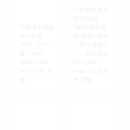
正版包邮 超奇
迹 分类记
中国城市建设
18000英语单
统计年鉴
词 英语口语词
2015（共三
汇学习 英语入
册） pdf
门 一站式搞定
epub mobi
pdf epub
txt 电子书 下
mobi txt 电子
载
书 下载