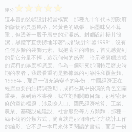
☆
☆
☆
☆
☆
评分
這本書的裝幀設計相當樸實，那種九十年代末期政府
齣版物的典型風格，米黃色的紙張，油墨味兒不算
重，但透著一股子曆史的沉澱感。封麵設計極其簡
潔，黑體字直愣愣地印著“成都統計年鑒1998”，沒有
任何多餘的裝飾元素。我抱著它的時候，首先感覺到
的是它分量不輕，這沉甸甸的感覺，暗示著裏麵裝載
的資料的厚度和廣度。作為一個研究那個特定曆史時
期的學者，我最看重的是數據源的可靠性和覆蓋麵。
1998年，那是一個充滿變革的年份，中國經濟正在
經曆重要的結構調整期，成都在其中扮演的角色至關
重要。拿到這本書後，我立刻翻閱瞭目錄，那密密麻
麻的章節標題，涉及瞭人口、國民經濟核算、工業、
農業、基礎設施建設、社會服務等方方麵麵，那種一
絲不苟的分類方式，簡直就是那個時代官方統計工作
的縮影。它不是一本用來休閑閱讀的書籍，而是一份