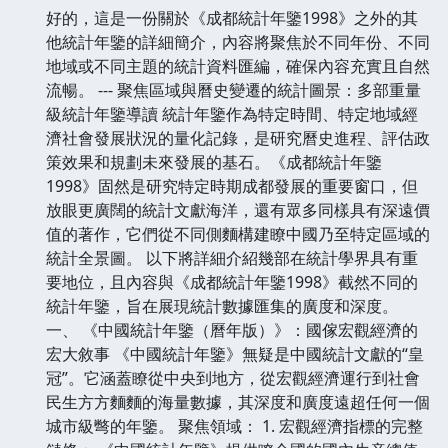
好的，這是一份關於《成都統計年鑒1998》之外的其
他統計年鑒的詳細簡介，內容將聚焦於不同年份、不同
地域或不同主題的統計資料匯編，確保內容充實且自然
流暢。 --- 聚焦區域與曆史變遷的統計圖景：多部重量
級統計年鑒導讀 統計年鑒作為特定時間、特定地域經
濟社會發展狀況的量化記錄，是研究曆史進程、評估政
策效果和規劃未來發展的基石。《成都統計年鑒
1998》固然是研究特定時期成都發展的重要窗口，但
放眼更廣闊的統計文獻海洋，還有眾多同樣具有深遠價
值的著作，它們從不同側麵構建瞭中國乃至特定區域的
統計全景圖。 以下將詳細介紹幾部在統計學界具有重
要地位，且內容與《成都統計年鑒1998》截然不同的
統計年鑒，旨在展現統計數據匯集的廣度和深度。
一、 《中國統計年鑒（曆年版）》：國傢宏觀經濟的
宏大敘事 《中國統計年鑒》無疑是中國統計文獻的“皇
冠”。它涵蓋瞭從中央到地方，從宏觀經濟運行到社會
民生方方麵麵的海量數據，其深度和廣度遠超任何一個
城市級彆的年鑒。 聚焦領域： 1. 宏觀經濟指標的完整