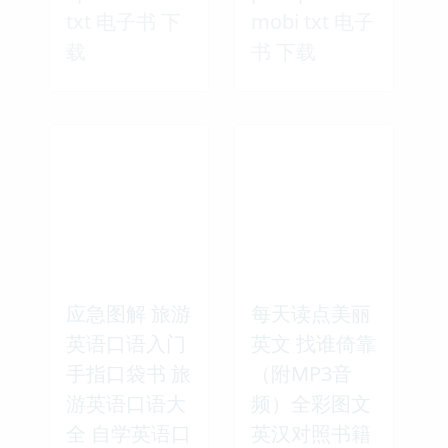
txt 电子书 下
mobi txt 电子
载
书 下载
应急图解 旅游
每天读点美丽
英语口语入门
英文 找谁倚靠
手指口袋书 旅
（附MP3音
游英语口语大
频）全彩图文
全 自学英语口
英汉对照书籍