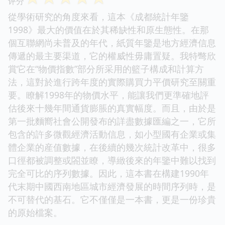
评分
從學術研究的角度來看，這本《成都統計年鑒
1998》最大的價值在於其稀缺性和原生態性。在那
個互聯網尚未普及的年代，紙質年鑒是地方經濟信息
傳遞的最主要渠道，它的權威性毋庸置疑。我特彆欣
賞它在“物價指數”部分所采用的籃子構成和計算方
法，這對於進行跨年度的實際購買力平價研究至關重
要。瞭解1998年的物價水平，能讓我們更準確地評
估後來十幾年間通貨膨脹的真實幅度。而且，由於是
第一批麵嚮社會公開發布的詳盡數據匯編之一，它所
包含的許多微觀經濟活動信息，如小型國有企業或集
體企業的産值數據，在後續的幾次統計改革中，很多
口徑都被調整或閤並瞭，導緻後來的年鑒中難以找到
完全可比的序列數據。因此，這本書在構建1990年
代末期中國西南地區城市經濟發展的時間序列時，是
不可替代的基石。它不僅僅是一本書，更是一份珍貴
的原始檔案。