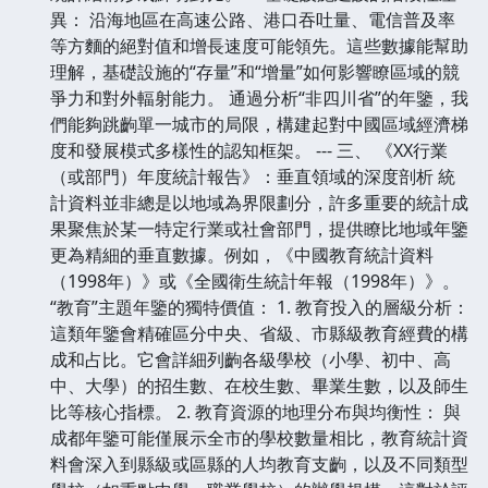
異： 沿海地區在高速公路、港口吞吐量、電信普及率
等方麵的絕對值和增長速度可能領先。這些數據能幫助
理解，基礎設施的“存量”和“增量”如何影響瞭區域的競
爭力和對外輻射能力。 通過分析“非四川省”的年鑒，我
們能夠跳齣單一城市的局限，構建起對中國區域經濟梯
度和發展模式多樣性的認知框架。 --- 三、 《XX行業
（或部門）年度統計報告》：垂直領域的深度剖析 統
計資料並非總是以地域為界限劃分，許多重要的統計成
果聚焦於某一特定行業或社會部門，提供瞭比地域年鑒
更為精細的垂直數據。例如，《中國教育統計資料
（1998年）》或《全國衛生統計年報（1998年）》。
“教育”主題年鑒的獨特價值： 1. 教育投入的層級分析：
這類年鑒會精確區分中央、省級、市縣級教育經費的構
成和占比。它會詳細列齣各級學校（小學、初中、高
中、大學）的招生數、在校生數、畢業生數，以及師生
比等核心指標。 2. 教育資源的地理分布與均衡性： 與
成都年鑒可能僅展示全市的學校數量相比，教育統計資
料會深入到縣級或區縣的人均教育支齣，以及不同類型