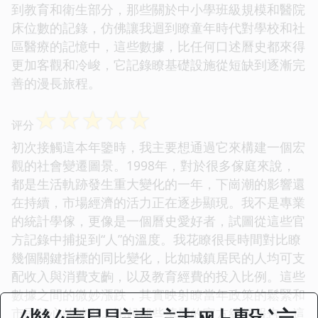
到教育和衛生部分，那些關於中小學班級規模和醫院
床位數的記錄，仿佛讓我迴到瞭童年時代對學校和社
區醫療的記憶中，這些數據，比任何口述曆史都來得
更加客觀和冷峻，它記錄瞭基礎設施從短缺到逐漸完
善的漫長旅程。
☆
☆
☆
☆
☆
评分
初次接觸這本年鑒時，我主要想通過它來構建一個宏
觀的社會變遷圖景。1998年，對於很多傢庭來說，
都是生活軌跡發生重大變化的一年，下崗潮的影響還
在持續，市場經濟的活力正在逐步顯現。我不是專業
的統計學傢，更像是一個曆史愛好者，試圖從這些官
方記錄中捕捉到“人”的溫度。我花瞭很長時間對比瞭
幾個關鍵指標的同比變化，比如城鎮居民的人均可支
配收入與消費支齣，以及教育經費的投入比例。這些
數據之間的微妙漲跌，其實映射瞭當年政策的鬆緊和
市民信心的波動。比起那些華麗的官方總結報告，這