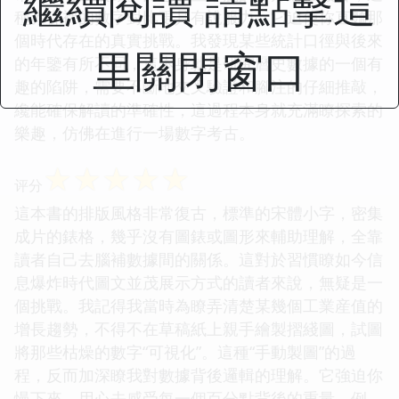
繼續閱讀 請點擊這
種赤裸裸的數字對比更具有說服力，它迫使你直麵那
個時代存在的真實挑戰。我發現某些統計口徑與後來
里關閉窗口
的年鑒有所不同，這本身就是研究曆史數據的一個有
趣的陷阱，需要不斷地交叉驗證和腳注的仔細推敲，
纔能確保解讀的準確性，這過程本身就充滿瞭探索的
樂趣，仿佛在進行一場數字考古。
☆
☆
☆
☆
☆
评分
這本書的排版風格非常復古，標準的宋體小字，密集
成片的錶格，幾乎沒有圖錶或圖形來輔助理解，全靠
讀者自己去腦補數據間的關係。這對於習慣瞭如今信
息爆炸時代圖文並茂展示方式的讀者來說，無疑是一
個挑戰。我記得我當時為瞭弄清楚某幾個工業産值的
增長趨勢，不得不在草稿紙上親手繪製摺綫圖，試圖
將那些枯燥的數字“可視化”。這種“手動製圖”的過
程，反而加深瞭我對數據背後邏輯的理解。它強迫你
慢下來，用心去感受每一個百分點背後的重量。例