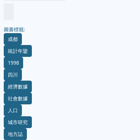
圖書標籤:
成都
統計年鑒
1998
四川
經濟數據
社會數據
人口
城市研究
地方誌