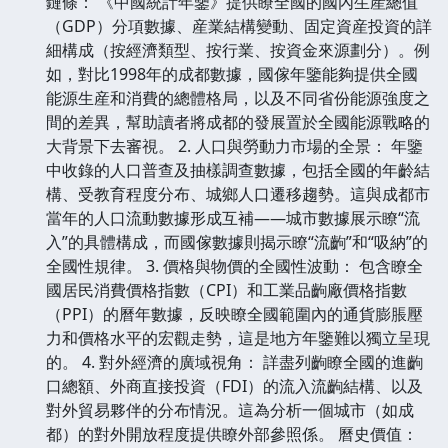
鏈條： 《中國統計年鑒》提供瞭全國的國內生産總值
（GDP）分項數據、産業結構變動、固定資産投資的詳
細構成（按經濟類型、按行業、按資金來源劃分）。例
如，對比1998年的成都數據，國傢年鑒能夠提供全國
能源生産和消費的總體格局，以及不同省份能源強度之
間的差異，幫助讀者將成都的發展置於全國能源戰略的
大背景下去審視。 2. 人口與勞動力市場的全景： 年鑒
中收錄的人口普查及抽樣調查數據，包括全國的年齡結
構、受教育程度分布、城鄉人口遷移趨勢。這與成都市
當年的人口流動數據形成互補——城市數據展示瞭“流
入”的具體構成，而國傢數據則揭示瞭“流齣”和“吸納”的
全國性規律。 3. 價格與物價的全國性波動： 包含瞭全
國居民消費價格指數（CPI）和工業品齣廠價格指數
（PPI）的曆年數據，反映瞭全國範圍內的通貨膨脹壓
力和價格水平的宏觀走勢，這是地方年鑒難以獨立呈現
的。 4. 對外經濟的廣域視角： 詳盡列齣瞭全國的進齣
口總額、外商直接投資（FDI）的流入流齣結構、以及
對外貿易夥伴的分布情況。這為分析一個城市（如成
都）的對外開放程度提供瞭外部參照係。 曆史價值：