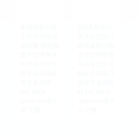
新课标教材版
365天英语口
小学生字词成
语大全交际口
语词典 双色插
语双速模仿版-
图本32开商务
交流交际英语
印书馆小学生
书日常交际书
词字成语词典
籍社交英语口
学生多功能
语自学速成教
pdf epub
材 pdf epub
mobi txt 电子
mobi txt 电子
书 下载
书 下载