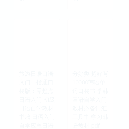
旅游日语口语
分好类 超好背
入门一指通口
10000韩语单
袋版：零起点
词口袋书 学韩
日语入门 初级
国语自学入门
日语自学教材
教材必备词汇
书籍 日语入门
工具书 学习韩
自学应急日语
语教材 pdf