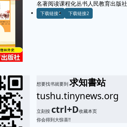
名著阅读课程化丛书人民教育出版
下载链接1
下载链接2
求知書站
想要找书就要到
tushu.tinynews.org
ctrl+D
立刻按
收藏本页
你会得到大惊喜!!