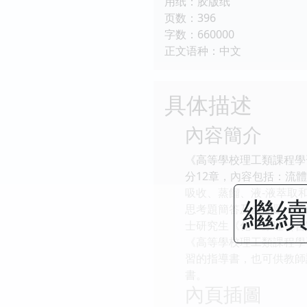
用纸：胶版纸
页数：396
字数：660000
正文语种：中文
具体描述
內容簡介
《高等學校理工類課程學
分12章，內容包括：流
吸收、蒸餾、液-液萃取
繼續
思考題簡答及自測題（填
士研究生《化工原理（含
《高等學校理工類課程學
習的指導書，也可供教師
書。
內頁插圖