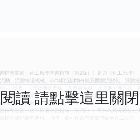
習輔導叢書：化工原理學習指南（第2版）》是與《化工原理》
體流動、流體輸送機械、非均相混閤物分離及固體流態化、液體
和液-固浸取、固體物料的乾燥（含增濕減濕）及其他分離方法。
閱讀 請點擊這里關
空、選擇及計算題）。書末附有化工原理及實驗（或化工傳遞）
實驗或化工傳遞）》入學試題、自測題及研究生入學試題答案。
習輔導叢書：化工原理學習指南（第2版）》可作為高等院校化
講授本課程參考使用，同時，還可作為有關部門從事化工設計、