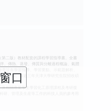
（第二版）教材配套的課程學習指導書。全書
攪拌、傳熱、蒸發、傳質與分離過程概論、氣體
每章設有學習指導、學習要點、示範題解析、
閉窗口
考試大綱、最近三年天津大學研究生院招收碩
工及相關專業學生學習化工原理課程及考研復
科研、管理及生産等工作的科技人員的參考用