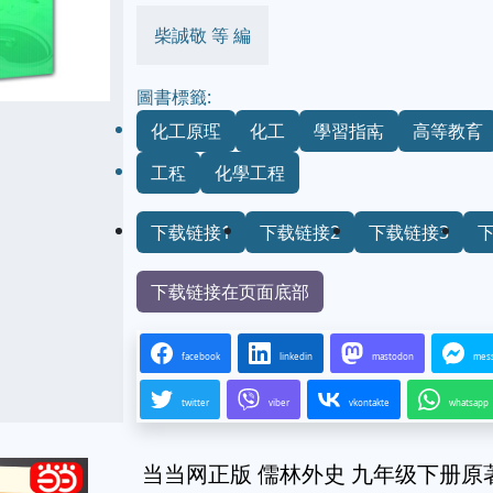
柴誠敬 等 編
圖書標籤:
化工原理
化工
學習指南
高等教育
工程
化學工程
下载链接1
下载链接2
下载链接3
下载链接在页面底部
facebook
linkedin
mastodon
mes
twitter
viber
vkontakte
whatsapp
当当网正版 儒林外史 九年级下册原