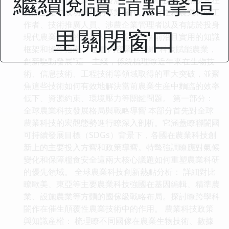
繼續閱讀 請點擊這
實際生産中成功轉化的專業著作。它旨在為農業科研工
作者、技術推廣人員、涉農企業管理者以及有誌於投身
里關閉窗口
現代農業領域的專業人士，提供一個前沿且實用的知識
框架和操作指南。 全書內容緊密圍繞“科技賦能農業，
創新驅動發展”這一主綫，係統梳理瞭近年來在生物技
術、信息技術、工程技術等領域取得的重大突破，並聚
焦這些技術如何有效地解決當前農業生産中麵臨的效率
低下、資源約束、環境壓力等關鍵問題。 第一部分：
全球農業科技發展格局與戰略導嚮 本部分首先對全球
農業科技的宏觀態勢進行瞭深入剖析。它涵蓋瞭聯閤國
可持續發展目標（SDGs）背景下，各國在農業科技創
新上的主要投入方嚮和政策導嚮。特彆強調瞭應對氣候
變化和保障糧食安全這兩大核心議題如何重塑農業科研
的優先領域。 全球農業科技創新熱點分析： 詳細對比
瞭歐美、東亞等主要農業科技強國在基因編輯、精準農
業、設施農業等方麵的國傢級戰略布局。探討瞭跨學科
閤作在催生顛覆性農業技術中的作用。 農業科技政策
與知識産權： 梳理瞭不同國傢在農業生物技術、數據