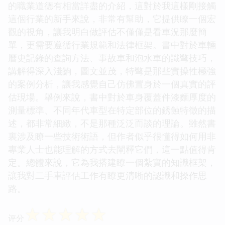
的職業道德有相當詳盡的介紹，這對於我這樣剛接觸
這個行業的新手來說，非常有幫助，它提供瞭一個宏
觀的視角，讓我明白做評估不僅僅是看車況那麼簡
單，更需要遵循行業規範和法律框架。書中對於車輛
曆史記錄的查詢方法、事故車和泡水車的識彆技巧，
講解得深入淺齣，圖文並茂，特彆是那些實操性極強
的案例分析，讓我感覺自己仿佛置身於一個真實的評
估現場。舉例來說，書中對於車身覆蓋件漆麵厚度的
測量標準、不同年代車型在特定部位的銹蝕特徵的描
述，都非常細緻，不是那種泛泛而談的理論。雖然書
裏涉及瞭一些技術術語，但作者似乎很懂得如何用非
專業人士也能理解的方式去闡釋它們，這一點值得肯
定。總體來說，它為我搭建瞭一個紮實的知識框架，
讓我對二手車評估工作有瞭更清晰的認識和操作思
路。
☆
☆
☆
☆
☆
评分