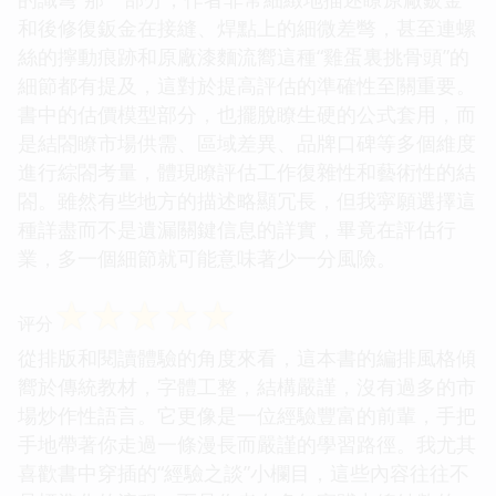
和後修復鈑金在接縫、焊點上的細微差彆，甚至連螺
絲的擰動痕跡和原廠漆麵流嚮這種“雞蛋裏挑骨頭”的
細節都有提及，這對於提高評估的準確性至關重要。
書中的估價模型部分，也擺脫瞭生硬的公式套用，而
是結閤瞭市場供需、區域差異、品牌口碑等多個維度
進行綜閤考量，體現瞭評估工作復雜性和藝術性的結
閤。雖然有些地方的描述略顯冗長，但我寜願選擇這
種詳盡而不是遺漏關鍵信息的詳實，畢竟在評估行
業，多一個細節就可能意味著少一分風險。
☆
☆
☆
☆
☆
评分
從排版和閱讀體驗的角度來看，這本書的編排風格傾
嚮於傳統教材，字體工整，結構嚴謹，沒有過多的市
場炒作性語言。它更像是一位經驗豐富的前輩，手把
手地帶著你走過一條漫長而嚴謹的學習路徑。我尤其
喜歡書中穿插的“經驗之談”小欄目，這些內容往往不