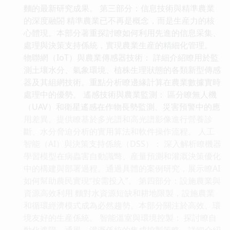
麵的最新研究成果。 第三部分：信息技術與精準農業
的深度融閤 精準農業已不再是概念，而是生産力的核
心體現。本部分著重探討瞭如何利用先進的信息采集、
處理與決策支持係統，實現農業生産的精細化管理。
物聯網（IoT）與農業傳感器技術： 詳細介紹瞭用於監
測土壤水分、氣象環境、植株生理狀態的各類新型傳感
器及其組網技術。重點分析瞭邊緣計算在農業數據實時
處理中的優勢。 遙感技術與農業監測： 區分瞭無人機
（UAV）和衛星遙感在作物長勢監測、災害預警中的應
用差異。提供瞭基於多光譜和高光譜影像進行營養診
斷、水分脅迫分析的實用算法和軟件操作流程。 人工
智能（AI）與決策支持係統（DSS）： 深入解析瞭機器
學習模型在病蟲害自動識彆、産量預測和灌溉決策優化
中的構建與部署過程。通過具體的案例研究，展示瞭AI
如何幫助農民實現“按需投入”。 第四部分：設施農業與
資源高效利用 麵對水資源短缺和耕地限製，設施農業
和循環經濟模式成為必然趨勢。本部分關注於高效、環
境友好的生産係統。 智能溫室與環境控製： 探討瞭自
動化遮陽、通風、灌溉係統的集成控製策略。詳細介紹