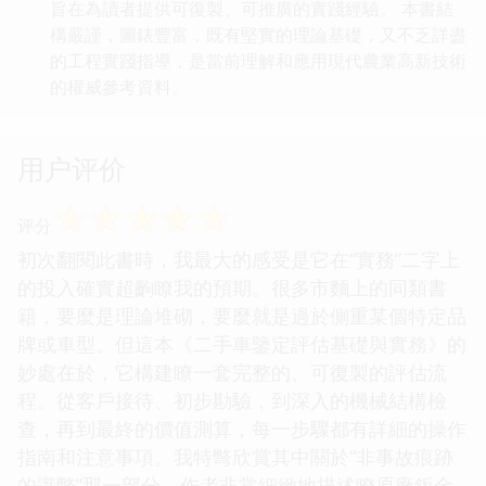
旨在為讀者提供可復製、可推廣的實踐經驗。 本書結
構嚴謹，圖錶豐富，既有堅實的理論基礎，又不乏詳盡
的工程實踐指導，是當前理解和應用現代農業高新技術
的權威參考資料。
用户评价
☆
☆
☆
☆
☆
评分
初次翻閱此書時，我最大的感受是它在“實務”二字上
的投入確實超齣瞭我的預期。很多市麵上的同類書
籍，要麼是理論堆砌，要麼就是過於側重某個特定品
牌或車型。但這本《二手車鑒定評估基礎與實務》的
妙處在於，它構建瞭一套完整的、可復製的評估流
程。從客戶接待、初步勘驗，到深入的機械結構檢
查，再到最終的價值測算，每一步驟都有詳細的操作
指南和注意事項。我特彆欣賞其中關於“非事故痕跡
的識彆”那一部分，作者非常細緻地描述瞭原廠鈑金