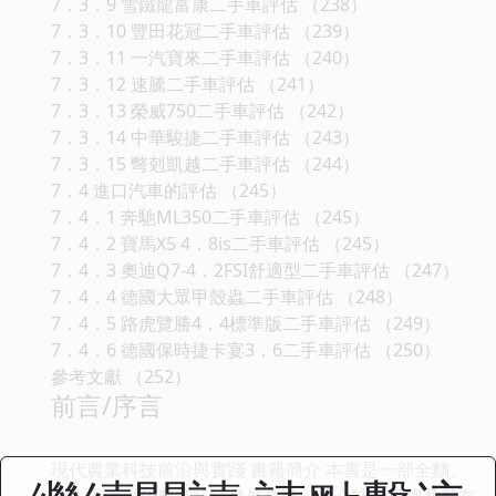
7．3．9 雪鐵龍富康二手車評估 （238）
7．3．10 豐田花冠二手車評估 （239）
7．3．11 一汽寶來二手車評估 （240）
7．3．12 速騰二手車評估 （241）
7．3．13 榮威750二手車評估 （242）
7．3．14 中華駿捷二手車評估 （243）
7．3．15 彆剋凱越二手車評估 （244）
7．4 進口汽車的評估 （245）
7．4．1 奔馳ML350二手車評估 （245）
7．4．2 寶馬X5 4．8is二手車評估 （245）
7．4．3 奧迪Q7-4．2FSI舒適型二手車評估 （247）
7．4．4 德國大眾甲殼蟲二手車評估 （248）
7．4．5 路虎覽勝4．4標準版二手車評估 （249）
7．4．6 德國保時捷卡宴3．6二手車評估 （250）
參考文獻 （252）
前言/序言
現代農業科技前沿與實踐 書籍簡介 本書是一部全麵、
深入探討現代農業科技發展趨勢、核心技術應用及其在