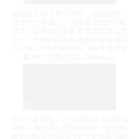
超跑鑑定師 手把手教學｜盤點買賣中
古車八大辨識法｜包膜遮漆面怎判斷
原漆｜膜厚儀只供參考 塑膠面無法辨
識｜中古車鑑定教學 收購中古車 鑑定
中古車【#中天車享家】#朱朱哥來聊
車 @中天財經頻道CtiFinance
新手也看得懂！5分鐘事故車基礎辨識
教學！再也不怕買到事故車！超漂亮
車況神車ALTIS展示 [中古車選購指南]