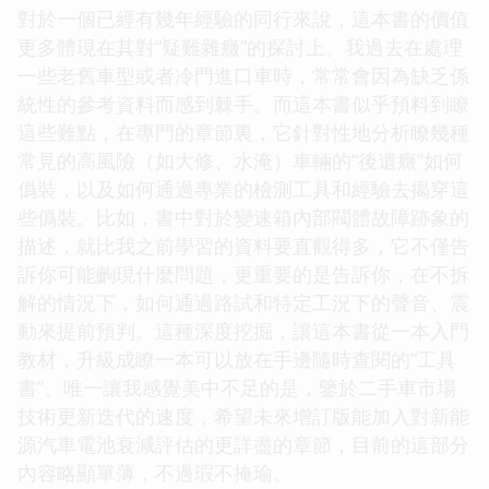
對於一個已經有幾年經驗的同行來說，這本書的價值
更多體現在其對“疑難雜癥”的探討上。我過去在處理
一些老舊車型或者冷門進口車時，常常會因為缺乏係
統性的參考資料而感到棘手。而這本書似乎預料到瞭
這些難點，在專門的章節裏，它針對性地分析瞭幾種
常見的高風險（如大修、水淹）車輛的“後遺癥”如何
僞裝，以及如何通過專業的檢測工具和經驗去揭穿這
些僞裝。比如，書中對於變速箱內部閥體故障跡象的
描述，就比我之前學習的資料要直觀得多，它不僅告
訴你可能齣現什麼問題，更重要的是告訴你，在不拆
解的情況下，如何通過路試和特定工況下的聲音、震
動來提前預判。這種深度挖掘，讓這本書從一本入門
教材，升級成瞭一本可以放在手邊隨時查閱的“工具
書”。唯一讓我感覺美中不足的是，鑒於二手車市場
技術更新迭代的速度，希望未來增訂版能加入對新能
源汽車電池衰減評估的更詳盡的章節，目前的這部分
內容略顯單薄，不過瑕不掩瑜。