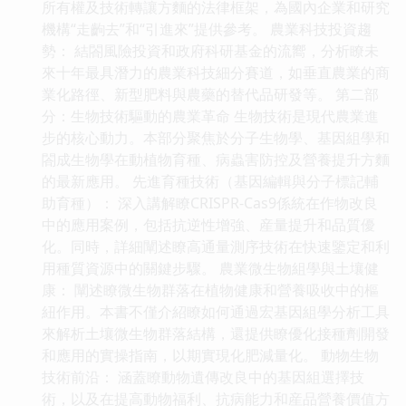
所有權及技術轉讓方麵的法律框架，為國內企業和研究
機構“走齣去”和“引進來”提供參考。 農業科技投資趨
勢： 結閤風險投資和政府科研基金的流嚮，分析瞭未
來十年最具潛力的農業科技細分賽道，如垂直農業的商
業化路徑、新型肥料與農藥的替代品研發等。 第二部
分：生物技術驅動的農業革命 生物技術是現代農業進
步的核心動力。本部分聚焦於分子生物學、基因組學和
閤成生物學在動植物育種、病蟲害防控及營養提升方麵
的最新應用。 先進育種技術（基因編輯與分子標記輔
助育種）： 深入講解瞭CRISPR-Cas9係統在作物改良
中的應用案例，包括抗逆性增強、産量提升和品質優
化。同時，詳細闡述瞭高通量測序技術在快速鑒定和利
用種質資源中的關鍵步驟。 農業微生物組學與土壤健
康： 闡述瞭微生物群落在植物健康和營養吸收中的樞
紐作用。本書不僅介紹瞭如何通過宏基因組學分析工具
來解析土壤微生物群落結構，還提供瞭優化接種劑開發
和應用的實操指南，以期實現化肥減量化。 動物生物
技術前沿： 涵蓋瞭動物遺傳改良中的基因組選擇技
術，以及在提高動物福利、抗病能力和産品營養價值方