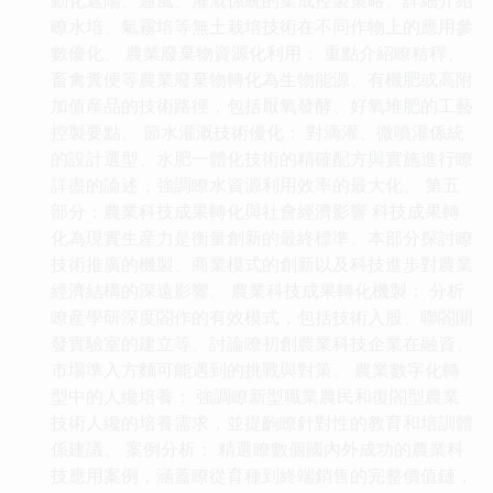
瞭水培、氣霧培等無土栽培技術在不同作物上的應用參
數優化。 農業廢棄物資源化利用： 重點介紹瞭秸稈、
畜禽糞便等農業廢棄物轉化為生物能源、有機肥或高附
加值産品的技術路徑，包括厭氧發酵、好氧堆肥的工藝
控製要點。 節水灌溉技術優化： 對滴灌、微噴灌係統
的設計選型、水肥一體化技術的精確配方與實施進行瞭
詳盡的論述，強調瞭水資源利用效率的最大化。 第五
部分：農業科技成果轉化與社會經濟影響 科技成果轉
化為現實生産力是衡量創新的最終標準。本部分探討瞭
技術推廣的機製、商業模式的創新以及科技進步對農業
經濟結構的深遠影響。 農業科技成果轉化機製： 分析
瞭産學研深度閤作的有效模式，包括技術入股、聯閤開
發實驗室的建立等。討論瞭初創農業科技企業在融資、
市場準入方麵可能遇到的挑戰與對策。 農業數字化轉
型中的人纔培養： 強調瞭新型職業農民和復閤型農業
技術人纔的培養需求，並提齣瞭針對性的教育和培訓體
係建議。 案例分析： 精選瞭數個國內外成功的農業科
技應用案例，涵蓋瞭從育種到終端銷售的完整價值鏈，