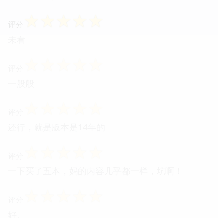
☆
☆
☆
☆
☆
评分
未看
☆
☆
☆
☆
☆
评分
一般般
☆
☆
☆
☆
☆
评分
还行，就是版本是14年的
☆
☆
☆
☆
☆
评分
一下买了五本，妈的内容几乎都一样，坑啊！
☆
☆
☆
☆
☆
评分
好。