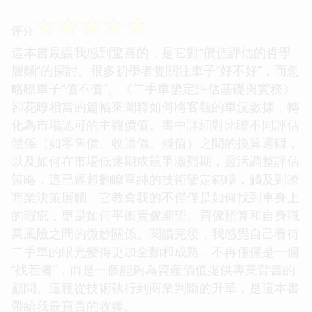
☆
☆
☆
☆
☆
评分
這本書最讓我感到驚喜的，是它對“價值評估的哲學
層麵”的探討。很多初學者隻關注車子“好不好”，而忽
略瞭車子“值不值”。《二手車鑒定評估基礎與實務》
卻花瞭相當的篇幅來闡釋如何將客觀的車況數據，轉
化為市場認可的主觀價值。書中詳細對比瞭不同評估
體係（如零售價、收購價、殘值）之間的換算邏輯，
以及如何在市場低迷期或競爭激烈期，靈活調整評估
策略，這已經超齣瞭單純的技術鑒定範疇，觸及到瞭
商業決策層麵。它教會我的不僅僅是如何找到車身上
的瑕疵，更是如何平衡賣傢期望、買傢預算和自身職
業風險之間的微妙關係。閱讀完後，我感覺自己看待
二手車的眼光變得更加全麵和成熟，不再僅僅是一個
“找茬者”，而是一個能夠為資産價值提供專業背書的
顧問。這種從技術執行到商業判斷的升華，是這本書
帶給我最寶貴的收獲。