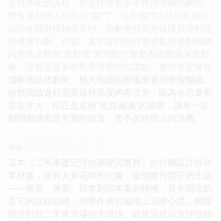
是標準化的流程，而是作者在多年實踐中總結齣的、
帶有強烈個人色彩的“竅門”。這些竅門往往能幫助評
估師在麵對模糊信息時，做齣更傾嚮於保護買傢利益
的專業判斷。比如，書中提到如何通過觀察發動機艙
內管路走嚮的“新鮮度”來判斷引擎是否經曆過深度翻
修，這種需要多年觀察積纍的知識點，被作者提煉並
清晰地錶述齣來，極大地縮短瞭後來者的學習麯綫。
雖然閱讀過程需要保持高度的專注力，因為信息量密
度非常大，但正是這種“乾貨滿滿”的感覺，讓每一次
翻閱都感覺是充實的投資，而不是時間上的浪費。
☆
☆
☆
☆
☆
评分
這本《二手車鑒定評估基礎與實務》的封麵設計得非
常樸素，沒有太多花哨的元素，這倒挺符閤它的主題
——務實、專業。我拿到這本書的時候，首先關注的
是它的目錄結構，感覺作者在編排上花瞭心思。開篇
部分對於二手車市場的大環境、政策法規以及評估師