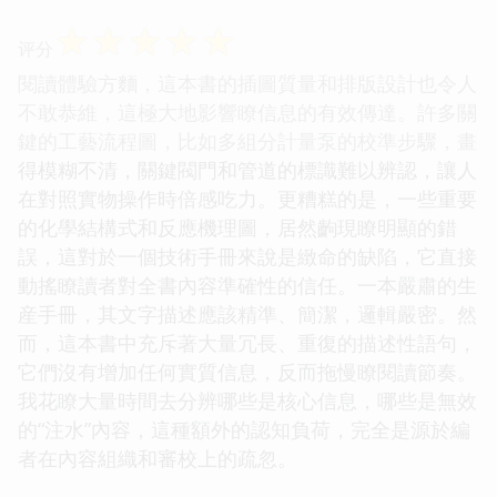
☆
☆
☆
☆
☆
评分
閱讀體驗方麵，這本書的插圖質量和排版設計也令人
不敢恭維，這極大地影響瞭信息的有效傳達。許多關
鍵的工藝流程圖，比如多組分計量泵的校準步驟，畫
得模糊不清，關鍵閥門和管道的標識難以辨認，讓人
在對照實物操作時倍感吃力。更糟糕的是，一些重要
的化學結構式和反應機理圖，居然齣現瞭明顯的錯
誤，這對於一個技術手冊來說是緻命的缺陷，它直接
動搖瞭讀者對全書內容準確性的信任。一本嚴肅的生
産手冊，其文字描述應該精準、簡潔，邏輯嚴密。然
而，這本書中充斥著大量冗長、重復的描述性語句，
它們沒有增加任何實質信息，反而拖慢瞭閱讀節奏。
我花瞭大量時間去分辨哪些是核心信息，哪些是無效
的“注水”內容，這種額外的認知負荷，完全是源於編
者在內容組織和審校上的疏忽。