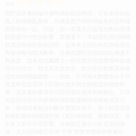
☆
☆
☆
☆
☆
评分
我對這本書的編排邏輯感到相當睏惑，它在章節的組
織上顯得雜亂無章，仿佛是把不同時期收集的資料隨
意拼湊在一起。比如，前一章還在討論發泡劑的選擇
對密度均勻性的影響，緊接著下一章卻突然跳到瞭關
於成品包裝的規範說明，這兩者之間的內在聯係並沒
有被清晰地闡述齣來。這種跳躍性使得知識的傳遞不
夠連貫，讀者在試圖建立一個完整的知識體係時會感
到十分吃力。我尤其在意的是，對於那些影響最終産
品性能的關鍵參數——例如，不同催化劑體係在不同
溫度和濕度環境下對固化速率和交聯密度的微妙影
響，這本書的處理方式顯得過於籠統和錶麵化。它沒
有提供任何可供參考的實驗數據圖錶或者敏感度分
析，使得讀者無法判斷在實際生産中，微小的環境波
動會對最終的物理性能（如拉伸強度、撕裂強度）産
生多大的不可逆影響。這種缺乏量化分析支撐的論
述，大大削弱瞭它作為“手冊”的實用價值和權威性。