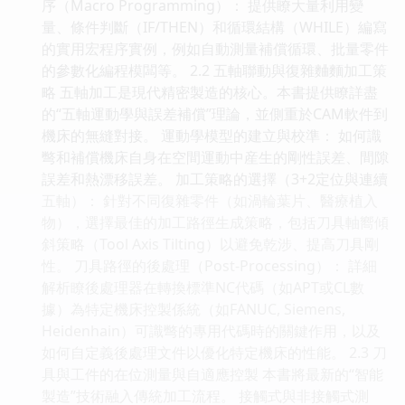
序（Macro Programming）： 提供瞭大量利用變
量、條件判斷（IF/THEN）和循環結構（WHILE）編寫
的實用宏程序實例，例如自動測量補償循環、批量零件
的參數化編程模闆等。 2.2 五軸聯動與復雜麯麵加工策
略 五軸加工是現代精密製造的核心。本書提供瞭詳盡
的“五軸運動學與誤差補償”理論，並側重於CAM軟件到
機床的無縫對接。 運動學模型的建立與校準： 如何識
彆和補償機床自身在空間運動中産生的剛性誤差、間隙
誤差和熱漂移誤差。 加工策略的選擇（3+2定位與連續
五軸）： 針對不同復雜零件（如渦輪葉片、醫療植入
物），選擇最佳的加工路徑生成策略，包括刀具軸嚮傾
斜策略（Tool Axis Tilting）以避免乾涉、提高刀具剛
性。 刀具路徑的後處理（Post-Processing）： 詳細
解析瞭後處理器在轉換標準NC代碼（如APT或CL數
據）為特定機床控製係統（如FANUC, Siemens,
Heidenhain）可識彆的專用代碼時的關鍵作用，以及
如何自定義後處理文件以優化特定機床的性能。 2.3 刀
具與工件的在位測量與自適應控製 本書將最新的“智能
製造”技術融入傳統加工流程。 接觸式與非接觸式測