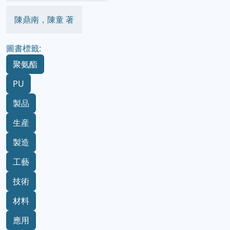
陳鼎南，陳童 著
圖書標籤:
聚氨酯
PU
製品
生産
製造
工藝
技術
材料
應用