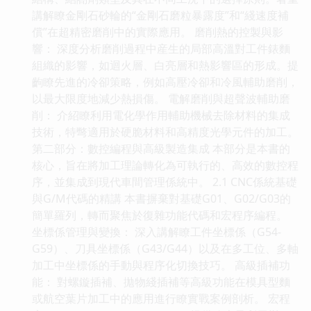
講解瞭金剛石砂輪的“金剛石磨粒暴露度”和“綫速度補
償”在超精密磨削中的實際應用。 磨削熱的控製與影
響： 深度分析磨削過程中産生的局部高溫對工件錶麵
組織的影響，如迴火層、白亮層和熱影響區的形成。提
齣瞭先進的冷卻策略，例如高壓冷卻和冷風輔助磨削，
以最大限度地減少熱損傷。 電解磨削與超聲波輔助磨
削： 介紹瞭利用電化學作用輔助機械去除材料的集成
技術，特彆適用於硬脆材料和高精度光學元件的加工。
第二部分：數控編程與高級製造集成 本部分是本書的
核心，旨在將加工理論轉化為可執行的、高效的數控程
序，並集成到現代車間管理係統中。 2.1 CNC係統基礎
與G/M代碼的精講 本書摒棄對基礎G01、G02/G03的
簡單羅列，轉而聚焦於復雜功能代碼和宏程序編程。
坐標係管理與變換： 深入講解瞭工件坐標係（G54-
G59）、刀具坐標係（G43/G44）以及在多工位、多軸
加工中坐標係的手動與程序化切換技巧。 高級插補功
能： 對螺鏇插補、拋物綫插補等高級功能在模具型麵
或航空葉片加工中的應用進行瞭實戰案例剖析。 宏程