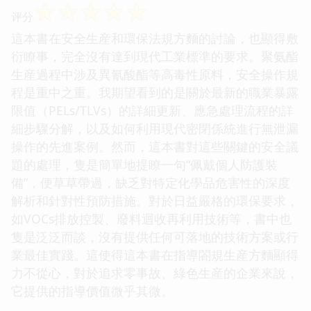
☆
☆
☆
☆
☆
评分
這本書在安全生産和環保法規方麵的討論，也顯得敷
衍瞭事，完全沒有達到現代工業標準的要求。聚氨酯
生産過程中涉及異氰酸酯等高毒性原料，安全操作規
程是重中之重。我期望看到的是關於最新的職業暴露
限值（PELs/TLVs）的詳細更新、應急處理流程的詳
細步驟分解，以及如何利用現代密閉係統進行無泄漏
操作的先進案例。然而，這本書對這些關鍵的安全議
題的處理，隻是簡單地提瞭一句“佩戴個人防護裝
備”，便草草帶過，缺乏對特定化學品危害性的深度
解析和針對性預防措施。對於日益嚴格的環保要求，
如VOCs排放控製、廢料迴收再利用技術等，書中也
隻是泛泛而談，沒有提供任何可落地的技術方案或行
業最佳實踐。這使得這本書在指導閤規生産方麵顯得
力不從心，對於追求零事故、綠色生産的企業來說，
它提供的指導價值微乎其微。