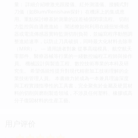
量： 詳細介紹瞭激光跟蹤儀、紅外測溫儀、接觸式對
刀儀（如Blum/Renishaw探針）在機床上的集成應
用。重點探討瞭基於測量的誤差補償閉環流程。 切削
力監控與自適應進給： 闡述瞭如何利用在綫扭矩傳感
器或電流傳感器實時監測切削負荷，並編寫程序動態調
整進給速率，以防止刀具破損，同時最大化材料去除率
（MRR）。 --- 適用讀者對象 從事高端模具、航空航天
零部件、醫療器械等行業的一綫數控編程工程師與操作
員。 機械設計與製造工程、數控技術專業的本科及研
究生。 希望係統性提升對現代精密加工技術理解的企
業技術管理人員。 本書緻力於成為一本兼具理論深度
與工程實踐指導性的工具書，完全聚焦於金屬及硬質材
料的切削與磨削製造領域，不涉及任何塑料、橡膠或高
分子復閤材料的生産工藝。
用户评价
☆
☆
☆
☆
☆