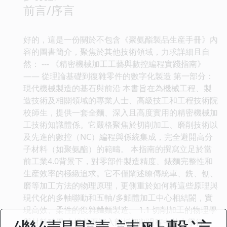
前言/序言
好的，這是一份關於不包含《聚氨酯製品生産手冊》內
容的圖書簡介，聚焦於其他技術領域，力求詳細且自
然： --- 《精密機械加工工藝與數控編程實踐指南》
—— 從理論基礎到復雜零件的數字化製造 第一部分：
現代機械製造的基石與前沿 本書旨在為機械工程、製
造技術及相關領域的專業人士、高級技工和工程技術院
校師生，提供一套全麵、深入且高度實用的精密機械加
工技術知識體係。它嚴格聚焦於切削加工、磨削技術以
及先進的數控（NC）編程與係統集成，完全避開高分
子材料（如聚氨酯）的範疇。 本指南的撰寫立足於當
前工業4.0背景下，對零部件製造精度、錶麵完整性和
生産效率的極緻追求。它不僅闡述瞭傳統車、銑、刨、
磨等加工方法的物理原理，更側重於如何將這些原理與
現代化的多軸聯動和五軸/多麵體加工中心相結閤，實
現高效、柔性的復雜麯麵製造。 1.1 切削加工的物理學
與材料科學 本捲首要深入剖析切削過程中的力學行