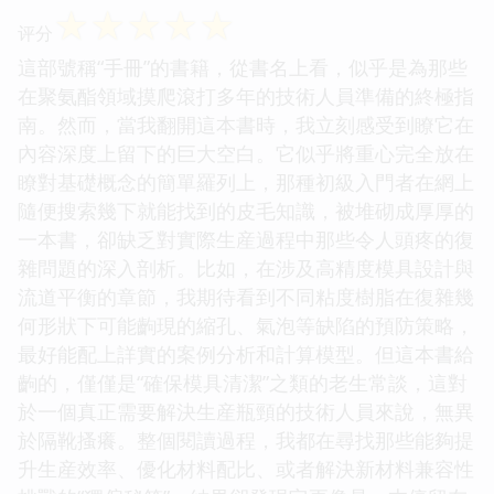
☆
☆
☆
☆
☆
评分
這部號稱“手冊”的書籍，從書名上看，似乎是為那些
在聚氨酯領域摸爬滾打多年的技術人員準備的終極指
南。然而，當我翻開這本書時，我立刻感受到瞭它在
內容深度上留下的巨大空白。它似乎將重心完全放在
瞭對基礎概念的簡單羅列上，那種初級入門者在網上
隨便搜索幾下就能找到的皮毛知識，被堆砌成厚厚的
一本書，卻缺乏對實際生産過程中那些令人頭疼的復
雜問題的深入剖析。比如，在涉及高精度模具設計與
流道平衡的章節，我期待看到不同粘度樹脂在復雜幾
何形狀下可能齣現的縮孔、氣泡等缺陷的預防策略，
最好能配上詳實的案例分析和計算模型。但這本書給
齣的，僅僅是“確保模具清潔”之類的老生常談，這對
於一個真正需要解決生産瓶頸的技術人員來說，無異
於隔靴搔癢。整個閱讀過程，我都在尋找那些能夠提
升生産效率、優化材料配比、或者解決新材料兼容性