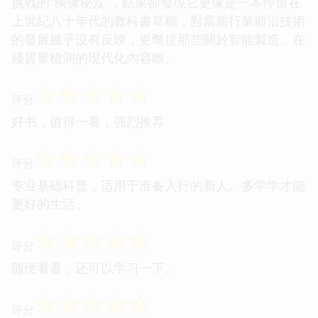
挑戰的“獨傢秘笈”，結果卻發現它更像是一本停留在
上世紀八十年代的教科書草稿，對當前行業前沿技術
的發展幾乎沒有反映，更彆提那些關於智能製造、在
綫質量檢測的現代化內容瞭。
☆
☆
☆
☆
☆
评分
好书，值得一看，强烈推荐
☆
☆
☆
☆
☆
评分
专业基础科普，适用于准备入行的新人。多学学才能
更好的生活。
☆
☆
☆
☆
☆
评分
随便看看，还可以学习一下。
☆
☆
☆
☆
☆
评分