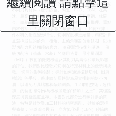
繼續閱讀 請點擊這
為、熱力學現象與積屑瘤的形成機製。我們將詳細考察
不同刀具材料（硬質閤金、陶瓷、PCD、CBN）在高
里關閉窗口
速、超高速切削中與典型金屬材料（高強度鋼、鈦閤
金、鎳基高溫閤金）間的摩擦學特性和磨損機理。重點
內容包括： 刀具幾何參數的最優化設計： 如何根據工
件材料的塑性變形特性、切削深度和進給量，精確計算
並選擇最佳的前角、後角、主偏角和副偏角組閤，以控
製切削力和錶麵殘餘應力。 冷卻潤滑技術的演進： 傳
統切削液（油基、水基）的應用邊界、最小量潤滑
（MQL）技術的微觀機理及其對刀具壽命和環境影響
的評估。我們對比瞭乾式切削在特定材料上的優勢與挑
戰。 切屑的形態控製： 探討如何通過振動切削、斷屑
槽設計等手段，將連續切屑轉變為易於排齣的短小切
屑，以避免刀具堵塞和錶麵劃傷。 1.2 磨削技術：超精
加工的藝術 磨削作為機械製造的“精加工之王”，其理論
深度與實踐難度並存。本書對此部分進行瞭詳盡的闡
述，特彆是針對難加工材料的精密磨削。 砂輪的選擇
與修整： 涵蓋瞭金剛石、立方氮化硼（CBN）砂輪的
結構、結閤劑類型及其在不同工況下的選擇原則。著重