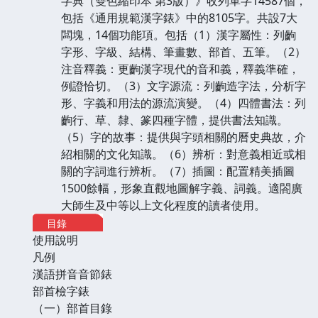
字典（雙色縮印本 第3版）》收列單字14587個，
包括《通用規範漢字錶》中的8105字。共設7大
闆塊，14個功能項。包括（1）漢字屬性：列齣
字形、字級、結構、筆畫數、部首、五筆。（2）
注音釋義：更齣漢字現代的音和義，釋義準確，
例證恰切。（3）文字源流：列齣造字法，分析字
形、字義和用法的源流演變。（4）四體書法：列
齣行、草、隸、篆四種字體，提供書法知識。
（5）字的故事：提供與字頭相關的曆史典故，介
紹相關的文化知識。（6）辨析：對意義相近或相
關的字詞進行辨析。（7）插圖：配置精美插圖
1500餘幅，形象直觀地圖解字義、詞義。適閤廣
大師生及中等以上文化程度的讀者使用。
目錄
使用說明
凡例
漢語拼音音節錶
部首檢字錶
（一）部首目錄