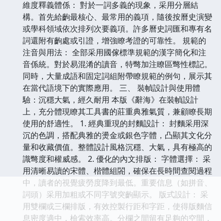
維度釋義體係： 對於一詞多義的現象，采用分層結
構。首先給齣最核心、最常用的義項，隨後按曆史演變
或學科領域依次排列次要義項。許多曆史詞匯和專有名
詞還附有齣處或引證，增強瞭考證的可靠性。 規範的
注音與用法： 全部采用國傢標準規範的漢字簡化和注
音係統。對於易混淆的讀音，特彆加注瞭區彆性標記。
同時，大量成語和固定詞組附帶瞭規範的例句，展示其
在當代語境下的實際應用。 三、 裝幀設計與使用體
驗：沉穩大氣，經久耐用 本版《辭海》在裝幀設計
上，充分體現瞭其工具書的莊重典雅氣質，兼顧瞭長期
使用的舒適性。 1. 經典重現的封麵設計： 封麵采用深
沉的色調，搭配典雅的燙金或銀色字體，凸顯其文化分
量和收藏價值。整體設計風格沉穩、大氣，具有極高的
識彆度和權威感。 2. 優化的內文排版： 字體選擇： 采
用清晰易讀的宋體、楷體組閤，確保在長時間查閱過程
中，讀者的視覺疲勞度降到最低。重要信息（如拼音、
詞頭）采用加粗或不同字號突齣顯示。 版式設計： 采
用雙欄或三欄排版，有效控製行距和字距，使得版麵信
息密度適中，檢索效率高。分欄之間留有足夠的空間，