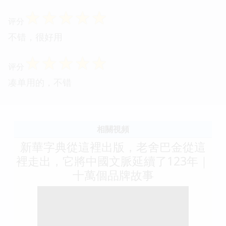
☆
☆
☆
☆
☆
评分
不错，很好用
☆
☆
☆
☆
☆
评分
凑单用的，不错
相關視頻
新華字典從這裡出版，老舍巴金從這
裡走出，它將中國文脈延續了123年｜
十萬個品牌故事