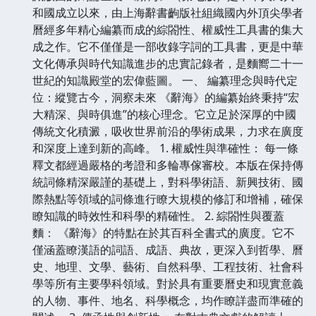
和國成立以來，由上海辭書齣版社組織國內外頂尖學者
曆經多年精心編纂而成的綜閤性、權威性工具書的集大
成之作。它不僅僅是一部收錄字詞的工具書，更是中華
文化傳承與時代知識進步的忠實記錄者，是麵嚮二十一
世紀的知識殿堂的宏偉藍圖。 一、 編纂理念與時代定
位：縱覽古今，洞察未來 《辭海》的編纂始終秉持“宏
大精深、與時俱進”的核心理念。它立足於深厚的中國
傳統文化積澱，吸收世界前沿的學術成果，力求在廣度
和深度上達到新的高峰。 1. 權威性與準確性： 每一條
釋文都經過嚴格的考證和多輪專傢審校。本版在保持傳
統詞條精深嚴謹的基礎上，對科學術語、新興技術、國
際熱點等領域的詞條進行瞭大規模的修訂和增補，確保
瞭知識的時效性和科學的精確性。 2. 綜閤性與覆蓋
麵： 《辭海》的特點在於其百科全書式的廣度。它不
僅涵蓋瞭漢語的詞語、成語、典故，更深入到哲學、曆
史、地理、文學、藝術、自然科學、工程技術、社會科
學等所有主要學科領域。對於具有重要曆史和現實意義
的人物、事件、地名、科學概念，均作瞭詳盡而準確的