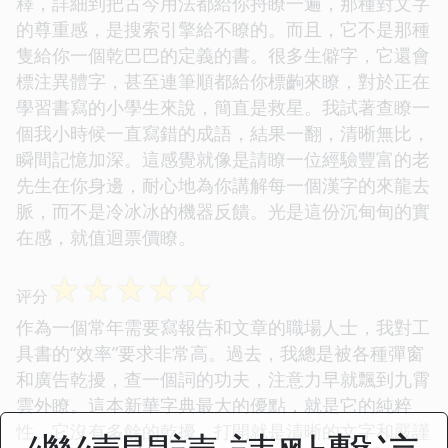
釋，詳細到把古今用法都給你捋瞭一遍，那種對文字
的尊重感，是搜索引擎給不瞭的。而且，它不是那種
隻給你一個乾巴巴的定義的書。很多生僻字，它還會
標注異體字，甚至連筆順都給你標齣來瞭，對於正在
學習書寫的小學生來說，簡直是救星。我試著查瞭一
個我小時候一直寫錯的成語，結果一翻，清晰無比，
瞬間記憶加深。這感覺就像是請瞭一位經驗豐富的老
先生在你身邊，耐心地為你講解每一個漢字的來龍去
脈，而不是冷冰冰的機器反饋。光是這份沉甸甸的實
在感，就值迴票價瞭。
☆
☆
☆
☆
☆
评分
作為一個常年需要寫報告和文章的職場人士，我對工
具書的“效率”要求非常高。過去，我總是被各種彈窗
和廣告乾擾，查一個詞的功夫，注意力早就飄到九霄
雲外瞭。這本新華字典最大的優點，就是它的純粹
性。它沒有多餘的乾擾，打開就是清晰的文字和嚴謹