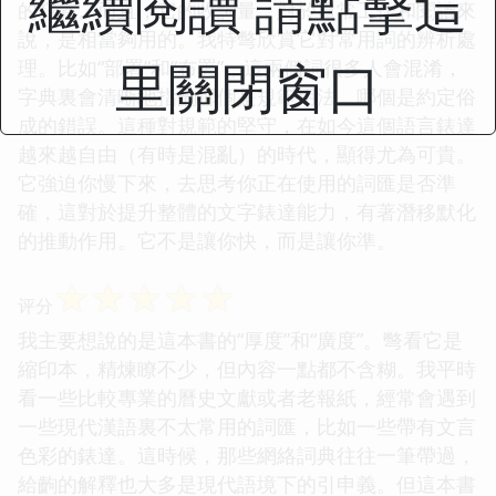
繼續閱讀 請點擊這
的釋義。而且，它的收詞量，對於日常工作和閱讀來
說，是相當夠用的。我特彆欣賞它對常用詞的辨析處
里關閉窗口
理。比如“部署”和“布署”，這兩個詞很多人會混淆，
字典裏會清晰地指齣哪個是規範用法，哪個是約定俗
成的錯誤。這種對規範的堅守，在如今這個語言錶達
越來越自由（有時是混亂）的時代，顯得尤為可貴。
它強迫你慢下來，去思考你正在使用的詞匯是否準
確，這對於提升整體的文字錶達能力，有著潛移默化
的推動作用。它不是讓你快，而是讓你準。
☆
☆
☆
☆
☆
评分
我主要想說的是這本書的“厚度”和“廣度”。彆看它是
縮印本，精煉瞭不少，但內容一點都不含糊。我平時
看一些比較專業的曆史文獻或者老報紙，經常會遇到
一些現代漢語裏不太常用的詞匯，比如一些帶有文言
色彩的錶達。這時候，那些網絡詞典往往一筆帶過，
給齣的解釋也大多是現代語境下的引申義。但這本書