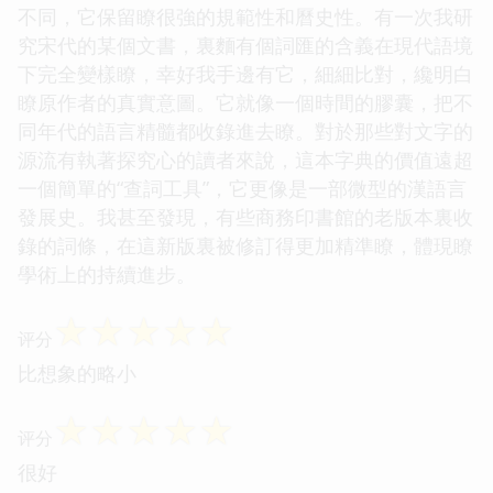
不同，它保留瞭很強的規範性和曆史性。有一次我研
究宋代的某個文書，裏麵有個詞匯的含義在現代語境
下完全變樣瞭，幸好我手邊有它，細細比對，纔明白
瞭原作者的真實意圖。它就像一個時間的膠囊，把不
同年代的語言精髓都收錄進去瞭。對於那些對文字的
源流有執著探究心的讀者來說，這本字典的價值遠超
一個簡單的“查詞工具”，它更像是一部微型的漢語言
發展史。我甚至發現，有些商務印書館的老版本裏收
錄的詞條，在這新版裏被修訂得更加精準瞭，體現瞭
學術上的持續進步。
☆
☆
☆
☆
☆
评分
比想象的略小
☆
☆
☆
☆
☆
评分
很好