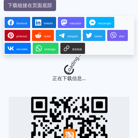
下载链接在页面底部
facebook
linkedin
mastodon
messenger
pinterest
reddit
telegram
twitter
viber
vkontakte
whatsapp
复制链接
Loading...
正在下载信息...