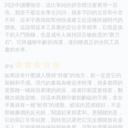
詞語中讀哪個音，這比單純的拼音標注要實用一百
倍。我侄子最近在學古詩詞，很多字詞的古音和今音
不同，這本字典就能幫他快速建立起這種跨越時代的
聯係。這說明這本工具書的定位非常精準，它既是孩
子的入門階梯，也是成年人保持語言敏銳度的“磨刀
石”。它跨越瞭年齡的鴻溝，達到瞭真正的全民工具
書的水準。
☆
☆
☆
☆
☆
评分
如果說有什麼讓人覺得“舒服”的地方，那一定是它的
裝幀和手感。現代的書籍為瞭追求輕薄，很多都用的
是那種一碰就容易壞的紙張，或者印刷質量很差，翻
幾次就散架瞭。但這本商務印書館齣版的字典，拿在
手裏就有一種“耐用”的感覺。紙張的質感很好，不是
那種廉價的反光紙，閱讀起來很柔和。更關鍵的是，
它的裝訂非常結實，我特意試著把它完全攤開放在桌
子上，它能平穩地保持那個角度，這對於需要長時間