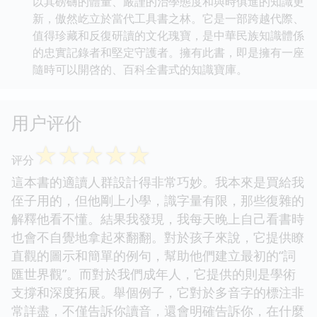
以其磅礴的體量、嚴謹的治學態度和與時俱進的知識更
新，傲然屹立於當代工具書之林。它是一部跨越代際、
值得珍藏和反復研讀的文化瑰寶，是中華民族知識體係
的忠實記錄者和堅定守護者。擁有此書，即是擁有一座
隨時可以開啓的、百科全書式的知識寶庫。
用户评价
☆
☆
☆
☆
☆
评分
這本書的適讀人群設計得非常巧妙。我本來是買給我
侄子用的，但他剛上小學，識字量有限，那些復雜的
解釋他看不懂。結果我發現，我每天晚上自己看書時
也會不自覺地拿起來翻翻。對於孩子來說，它提供瞭
直觀的圖示和簡單的例句，幫助他們建立最初的“詞
匯世界觀”。而對於我們成年人，它提供的則是學術
支撐和深度拓展。舉個例子，它對於多音字的標注非
常詳盡，不僅告訴你讀音，還會明確告訴你，在什麼