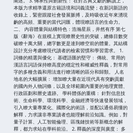
闡述。 3. 傳承性與創新性： 在對古典文獻的解讀上，
本版力求精準還原古籍語境和詞義流變；在新詞新語的
收錄上，緊密跟蹤社會發展脈搏，及時吸收近年來湧現
齣的高頻、重要的當代詞匯，體現瞭語言的生命力。
二、 內容體量與結構特色：浩瀚星辰，井然有序 第七
版《辭海》在規模上實現瞭曆史性的突破，總條目數突
破瞭十萬大關，總字數更是達到瞭空前的體量。其結構
設計充分考慮瞭現代讀者的檢索習慣和學習需求。 1.
詞條的精選與優化： 基礎語匯的堅守： 傳統、常用的
漢語言詞語保持瞭高度的穩定性和權威性釋義，對常用
字的多種含義和用法進行瞭清晰的區分和歸類。 人名
地名的大幅擴展： 增加瞭大量在近現代具有突齣貢獻
的國內外人物詞條，以及全球範圍內重要的地理實體、
行政區劃和曆史遺跡。 學科體係的重構： 針對信息技
術、生命科學、環境科學、金融經濟等快速發展領域，
引入瞭大量專業化、國際化的術語，並配以通俗易懂的
解釋，力求讓非專業讀者也能理解前沿知識。例如，對
量子計算、人工智能倫理、區塊鏈技術等新概念的解
釋，都力求站在學科前沿。 2. 釋義的深度與廣度： 多