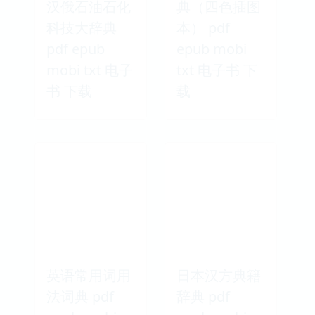
汉俄石油石化
典（四色插图
科技大辞典
本） pdf
pdf epub
epub mobi
mobi txt 电子
txt 电子书 下
书 下载
载
英语常用词用
日本汉方典籍
法词典 pdf
辞典 pdf