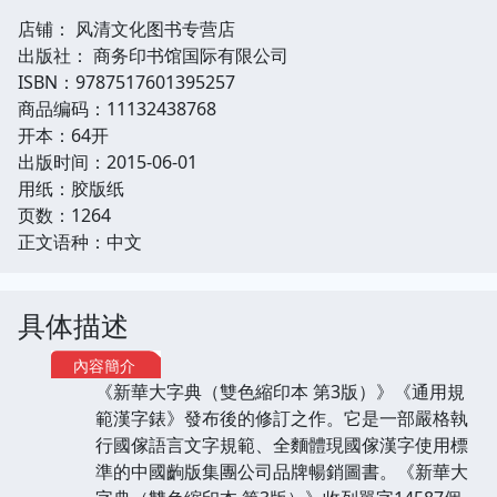
店铺： 风清文化图书专营店
出版社： 商务印书馆国际有限公司
ISBN：9787517601395257
商品编码：11132438768
开本：64开
出版时间：2015-06-01
用纸：胶版纸
页数：1264
正文语种：中文
具体描述
內容簡介
《新華大字典（雙色縮印本 第3版）》《通用規
範漢字錶》發布後的修訂之作。它是一部嚴格執
行國傢語言文字規範、全麵體現國傢漢字使用標
準的中國齣版集團公司品牌暢銷圖書。《新華大