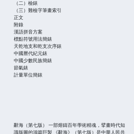
（二）檢錶
（三）難檢字筆畫索引
正文
附錄
漢語拼音方案
標點符號用法簡錶
天乾地支和乾支次序錶
中國曆代紀元錶
中國少數民族簡錶
節氣錶
計量單位簡錶
辭海（第七版） 一部熔鑄百年學術精魂，擘畫時代知
識版圖的鴻篇巨製 《辭海》（第七版）是中華人民共