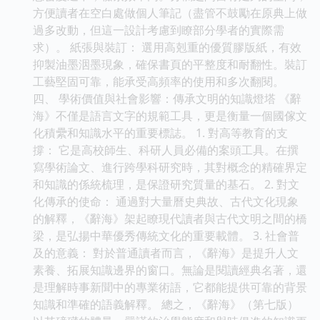
方便讀者在空白處做個人筆記（盡管不鼓勵在原典上做
過多改動，但這一設計考慮到瞭部分學者的實際需
求）。 紙張與裝訂： 選用高剋重的優質膠版紙，有效
抑製油墨洇墨現象，確保書頁的平整度和耐翻性。裝訂
工藝堅固可靠，能承受高頻率的使用和多次翻閱。
四、 學術價值與社會影響：傳承文明的知識燈塔 《辭
海》不僅是語言文字的規範工具，更是衡量一個國傢文
化積纍和知識水平的重要標誌。 1. 對高等教育的支
撐： 它是高校師生、科研人員必備的案頭工具。在撰
寫學術論文、進行跨學科研究時，其對概念的精確界定
和知識的係統梳理，是保證研究質量的基石。 2. 對文
化傳承的使命： 通過對大量曆史典故、古代文化現象
的解釋，《辭海》架起瞭現代讀者與古代文明之間的橋
梁，是弘揚中華優秀傳統文化的重要載體。 3. 社會普
及的意義： 對於普通讀者而言，《辭海》是提升人文
素養、拓展知識邊界的窗口。無論是閱讀經典名著，還
是理解時事新聞中的專業術語，它都能提供可靠的背景
知識和準確的語義解釋。 總之，《辭海》（第七版）