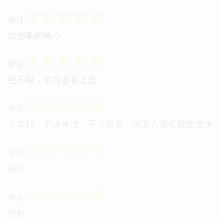
☆
☆
☆
☆
☆
评分
比想象的略小
☆
☆
☆
☆
☆
评分
还不错，学习必备之选
☆
☆
☆
☆
☆
评分
非常好，干净整洁，买了很多，快递人员礼貌速度快
☆
☆
☆
☆
☆
评分
很好
☆
☆
☆
☆
☆
评分
很好