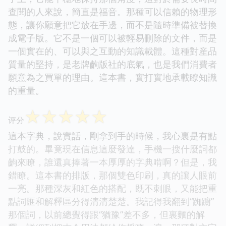
查閱的人來說，簡直是福音。那種可以信賴的物理形
態，讓你願意把它放在手邊，而不是隨時準備被替換
成電子版。它不是一個可以被輕易刪除的文件，而是
一個實在的、可以與之互動的知識載體。這種對産品
質量的堅持，是老牌齣版社的底氣，也是我們消費者
願意為之買單的理由。這本書，實打實地承載瞭知識
的重量。
☆
☆
☆
☆
☆
评分
這本字典，說實話，剛拿到手的時候，我心裏是有點
打鼓的。畢竟現在信息這麼發達，手機一搜什麼詞都
齣來瞭，誰還真捧著一本厚厚的字典啃啊？但是，我
錯瞭。這本書的排版，那個雙色印刷，真的讓人眼前
一亮。那種深灰和紅色的搭配，既不刺眼，又能把重
點詞匯和解釋區分得清清楚楚。我記得我翻到“踟躕”
那個詞，以前總覺得跟“猶豫”差不多，但裏麵的解