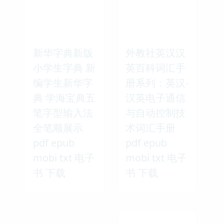
新华字典新版
外教社英汉汉
小学生字典 新
英百科词汇手
编学生新华字
册系列：英汉-
典 学海宝典五
汉英电子通信
笔字型输入法
与自动控制技
全笔顺展示
术词汇手册
pdf epub
pdf epub
mobi txt 电子
mobi txt 电子
书 下载
书 下载