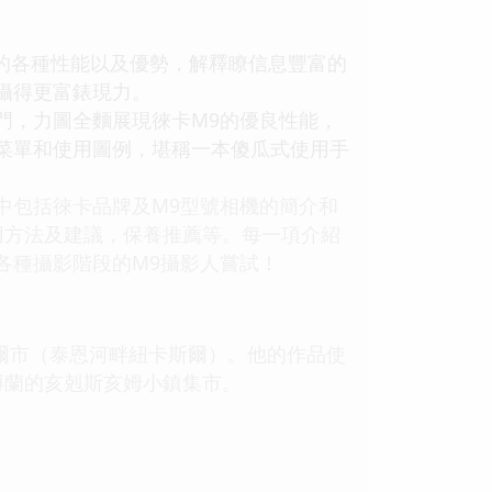
的各種性能以及優勢，解釋瞭信息豐富的
攝得更富錶現力。
，力圖全麵展現徠卡M9的優良性能，
菜單和使用圖例，堪稱一本傻瓜式使用手
包括徠卡品牌及M9型號相機的簡介和
用方法及建議，保養推薦等。每一項介紹
各種攝影階段的M9攝影人嘗試！
爾市（泰恩河畔紐卡斯爾）。他的作品使
博蘭的亥剋斯亥姆小鎮集市。