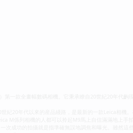
a）第一款全畫幅數碼相機。它秉承瞭自20世紀20年代齣
20世紀20年代以來的産品綫路，是最新的一款Leica相
eica M係列相機的人都可以拎起M9馬上自信滿滿地上手
次成功的拍攝就是指準確無誤地調焦和曝光。雖然這些