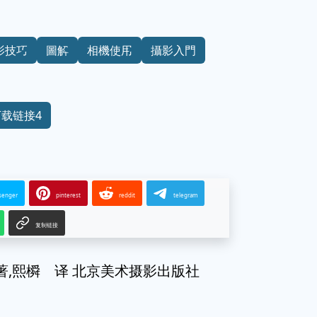
影技巧
圖解
相機使用
攝影入門
下载链接4
senger
pinterest
reddit
telegram
复制链接
 著,熙橓 译 北京美术摄影出版社