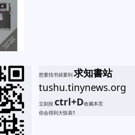
求知書站
想要找书就要到
tushu.tinynews.org
ctrl+D
立刻按
收藏本页
你会得到大惊喜!!