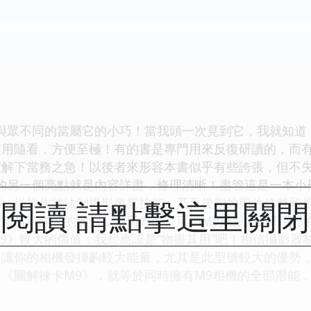
眾不同的當屬它的小巧！當我頭一次見到它，我就知道，
隨用隨看，方便至極！有的書是專門用來反復研讀的，而
度解下當務之急！以後者來形容本書似乎有些誇張，但不
另一個亮點就是內容詳盡，條理清晰！盡管這是一本小
閱讀 請點擊這里關
紹，從操作技法到攝影專業技能，乃至後期的圖片修整和
圖解和詳細的參數，使用方便，可謂M9攝影人必不可少
》較大的價值，我想應該是“物盡其用”吧！相信攝影器
！讓你的相機發揮齣較大能量，尤其是此型號較大的優勢
《圖解徠卡M9》，就等於同時擁有M9相機的全部潛能