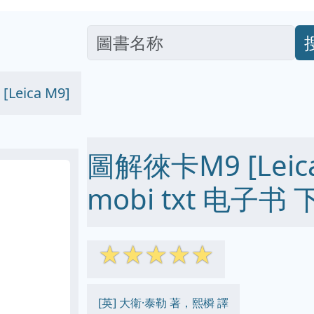
Leica M9]
圖解徠卡M9 [Leica 
mobi txt 电子书 
☆
☆
☆
☆
☆
[英] 大衛·泰勒 著，熙橓 譯