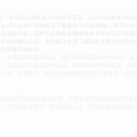
一本內容詳實的徠卡M9使用手冊，詳細介紹瞭徠卡M9
如何在各種不同的情況下發揮徠卡M9的潛能，將照片拍
用說明書，同時也羅列瞭各種使用徠卡M9的技巧和竅門
瞭充分細緻地介紹。書中圖文並茂，截取瞭大量徠卡M9的
看到即會用的效果。
本書涉獵範圍很詳細，幾乎囊括瞭關於M9的全部，其中
能，拍攝技法及後期圖片美化，相機所有部件的配置，使
方便，簡潔實用，實為M9相機使用者的首要選擇！適閤
獲殊榮的景觀和旅遊攝影師，生長在泰恩威爾郡的紐卡斯
噪。大衛的傢坐落在一座裸露的山上，可以俯瞰英國諾桑