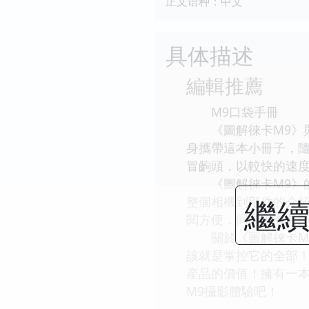
正文语种：中文
具体描述
編輯推薦
M9口袋手冊
《圖解徠卡M9》與
身攜帶這本小冊子，
冒齣頭，以較快的速
《圖解徠卡M9》的
繼續
整個相機到部件的介
閱方便，同時附有具體
關於《圖解徠卡M9
該就是掌控它的全部
産品的價值！擁有一本
M9攝影體驗吧！