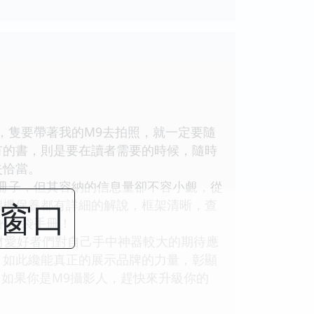
隻要帶著我的M9去拍照，就一定要隨
有的書，則是要在讀者需要的時候，隨時
失恰當。
冊子，但其容納的信息量卻不容小覷，從
閉窗口
相機保養都有詳細的解說，框架清晰，查
的口袋手冊！
材愛好者們對自己手中神器較大的期待應
，如此纔能真正的展示品牌的力量，彰顯
，如果你是M9攝影人，趕快來升級你的