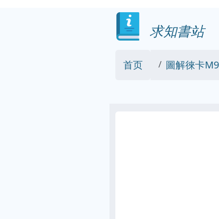
求知書站
首页
圖解徠卡M9 [