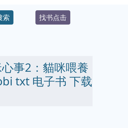
搜索
找书点击
咪心事2：貓咪喂養
obi txt 电子书 下载