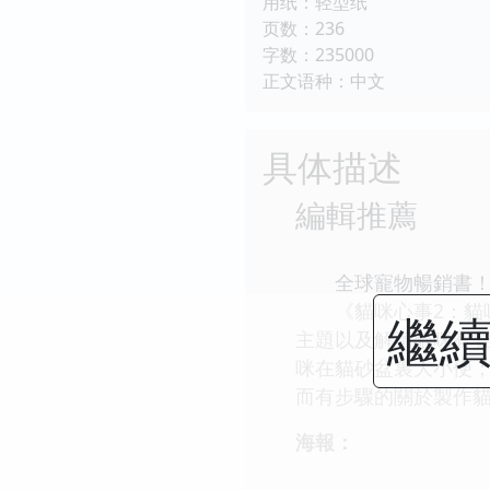
用纸：轻型纸
页数：236
字数：235000
正文语种：中文
具体描述
編輯推薦
全球寵物暢銷書
《貓咪心事2：貓咪
繼續
主題以及解讀貓咪有
咪在貓砂盆裏大小便
而有步驟的關於製作
海報：