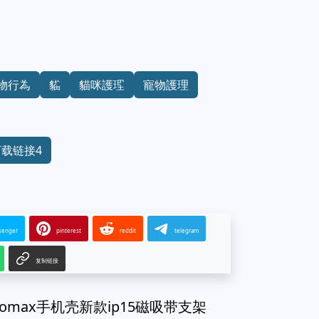
物行為
貓
貓咪護理
寵物護理
下载链接4
senger
pinterest
reddit
telegram
复制链接
7Promax手机壳新款ip15磁吸带支架