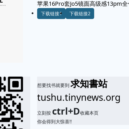
苹果16Pro套Jo5镜面高级感13pm
下载链接1
下载链接2
求知書站
想要找书就要到
tushu.tinynews.org
ctrl+D
立刻按
收藏本页
你会得到大惊喜!!