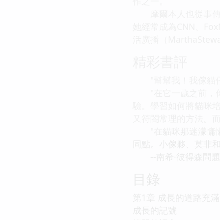
作之一。
摩爾本人也從事傳媒業，
她經常成為CNN、Fox
活廣播（MarthaSte
精彩書評
"幫幫我！我傢貓仔
"在它一歲之前，你
驗。學習如何將貓咪
又符閤常理的方法。而
"在貓咪那迷濛慵懶
同點。小傢夥、莫非和
--南希·彼得森問
目錄
第1章 成長的道路充
成長的記號