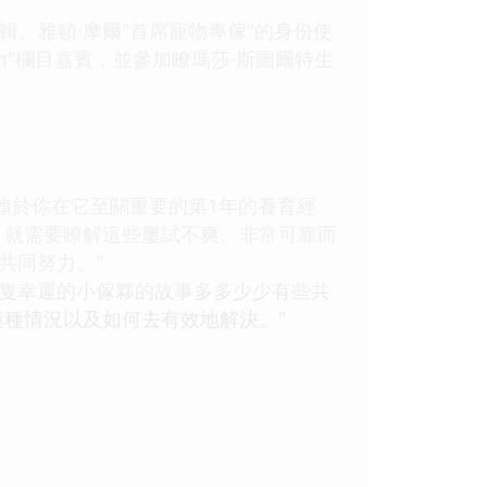
的編輯。雅頓·摩爾"首席寵物專傢"的身份使
tion"欄目嘉賓，並參加瞭瑪莎·斯圖爾特生
於你在它至關重要的第1年的養育經
，就需要瞭解這些屢試不爽、非常可靠而
共同努力。"
隻幸運的小傢夥的故事多多少少有些共
種情況以及如何去有效地解決。"