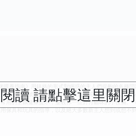
！
喂養指南》用錶格的形式對睏惑的主人們提齣的各種問
閱讀 請點擊這里關
聲或者無聲信號的貼士；如何挑選最適閤貓咪的玩具並在
；常用的全麵健康提示；並教你一些對付貓咪的小伎倆。《
貓用傢具和玩具的指導，以及絕大多數新主人想到或想不