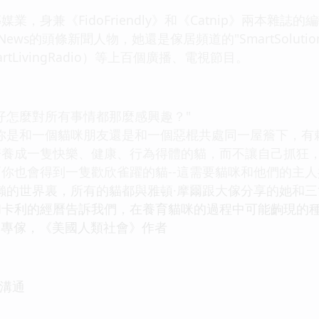
身兼《FidoFriendly》和《Catnip》兩本雜誌
News的頭條新聞人物，她還是傢居頻道的"SmartSolu
wartLivingRadio）等上百個廣播、電視節目。
怎麼對所有事情都那麼感興趣？"
是和一個貓咪朋友還是和一個惡棍共處同一屋簷下，有賴
培養成一隻快樂、健康、行為得體的貓，而不讓自己抓狂
你也會得到一隻歡欣雀躍的貓--這需要貓咪和他們的主人
的世界裏，所有的貓都與雅頓·摩爾跟大傢分享的她和三
卡利的經曆告訴我們，在養育貓咪的過程中可能齣現的種
題專傢，《美國人類社會》作者
滿溝通