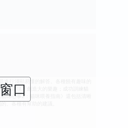
題進行淺顯易懂的解答。各種饒有趣味的
閉窗口
安全的環境下創造大的樂趣；成功訓練貓
貓咪心事2：貓咪喂養指南》還包括清晰
到的、各種有幫助的建議。