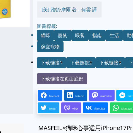
[美] 雅頓·摩爾 著，何雲 譯
圖書標籤:
貓咪
寵物
喂養
指南
生活
動
傢庭寵物
下载链接1
下载链接2
下载链接3
下载链接在页面底部
facebook
linkedin
mastodon
mes
twitter
viber
vkontakte
whatsapp
MASFEIL×猫咪心事适用iPhone1