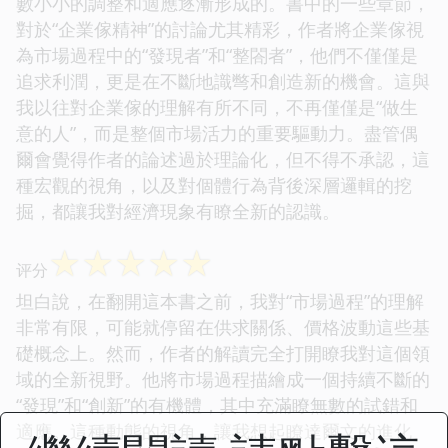
數小小的調整和適應逐漸形成的。書中的一些章節，
對於“企業傢精神”的討論尤其精彩，作者將企業傢視
為市場過程中的“發現者”和“整閤者”，他們不僅僅是
追求利潤，更是在不斷地識彆和創造新的機會。這與
我以往對企業傢的理解有所不同，不再僅僅是“做生
意的人”，而是整個市場活力的重要驅動力。盡管偶
爾會覺得作者的論述過於理論化，但不得不承認，這
種宏觀的視角，以及對個體行為背後深層邏輯的挖
掘，都讓我對經濟現象有瞭全新的認識。
☆
☆
☆
☆
☆
评分
坦白說，在翻開這本書之前，我對“市場過程”的理解
非常有限，可能就停留在供求關係、價格波動這些基
礎概念上。然而，作者的解讀完全打開瞭我對這個領
域的全新視野。他將市場過程描繪成一個持續不斷的
“發現”和“創新”的有機體，其中充滿瞭無數的試錯和
適應。這種動態的視角，讓我想起瞭達爾文的進化