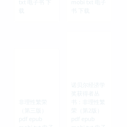
txt 电子书 下
mobi txt 电子
载
书 下载
诺贝尔经济学
奖获得者丛
非理性繁荣
书：非理性繁
（第三版）
荣（第2版）
pdf epub
pdf epub