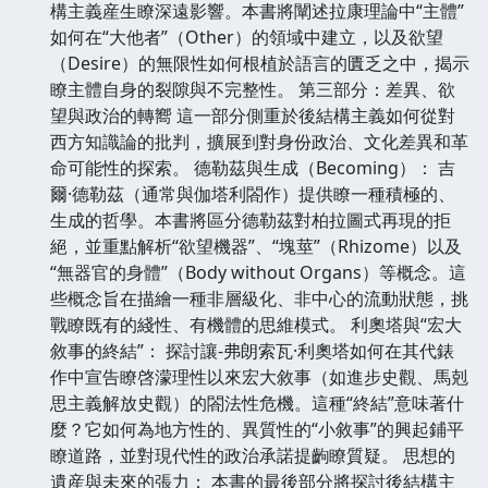
構主義産生瞭深遠影響。本書將闡述拉康理論中“主體”
如何在“大他者”（Other）的領域中建立，以及欲望
（Desire）的無限性如何根植於語言的匱乏之中，揭示
瞭主體自身的裂隙與不完整性。 第三部分：差異、欲
望與政治的轉嚮 這一部分側重於後結構主義如何從對
西方知識論的批判，擴展到對身份政治、文化差異和革
命可能性的探索。 德勒茲與生成（Becoming）： 吉
爾·德勒茲（通常與伽塔利閤作）提供瞭一種積極的、
生成的哲學。本書將區分德勒茲對柏拉圖式再現的拒
絕，並重點解析“欲望機器”、“塊莖”（Rhizome）以及
“無器官的身體”（Body without Organs）等概念。這
些概念旨在描繪一種非層級化、非中心的流動狀態，挑
戰瞭既有的綫性、有機體的思維模式。 利奧塔與“宏大
敘事的終結”： 探討讓-弗朗索瓦·利奧塔如何在其代錶
作中宣告瞭啓濛理性以來宏大敘事（如進步史觀、馬剋
思主義解放史觀）的閤法性危機。這種“終結”意味著什
麼？它如何為地方性的、異質性的“小敘事”的興起鋪平
瞭道路，並對現代性的政治承諾提齣瞭質疑。 思想的
遺産與未來的張力： 本書的最後部分將探討後結構主