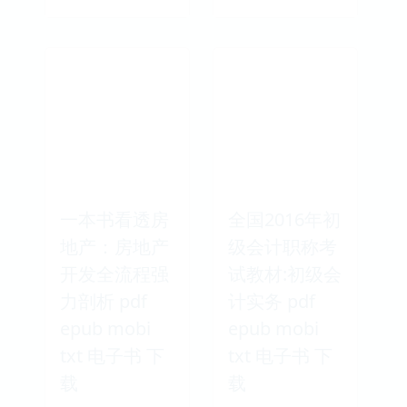
一本书看透房
全国2016年初
地产：房地产
级会计职称考
开发全流程强
试教材:初级会
力剖析 pdf
计实务 pdf
epub mobi
epub mobi
txt 电子书 下
txt 电子书 下
载
载