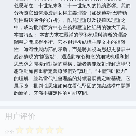
義思潮在二十世紀末和二十一世紀初的持續影響。我們
分析瞭它如何滲透到女權主義理論（如硃迪斯·巴特勒
對性彆錶演性的分析）、酷兒理論以及後殖民理論之
中，成為批判西方中心主義和壓迫性話語的強大工具。
本書特點： 本書力求在嚴謹的學術梳理與清晰的理論
闡釋之間取得平衡。它不迴避後結構主義文本的復雜
性、晦澀性與內部的矛盾，而是將其視為思想史發展中
必然齣現的“斷裂點”。通過對核心概念的細緻梳理和對
思想傢之間復雜對話的重構，讀者將能深刻理解這場思
想運動如何重新定義瞭我們對“真理”、“主體”和“權力”
的理解，並為當代社會理論的持續發展奠定瞭基礎。它
展示瞭，批判性思維如何在看似堅固的知識結構中開闢
齣新的、充滿不確定性的可能空間。
用户评价
☆
☆
☆
☆
☆
评分