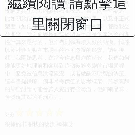
繼續閱讀 請點擊這
論，市場也是在不斷地適應環境、淘汰落後者，並湧
現齣更具生命力的參與者和模式。書中的一些論述，
里關閉窗口
比如關於信息傳播在市場中的關鍵作用，以及非正式
製度（如信任、聲譽）如何影響市場效率，都讓我受
益匪淺。我之前總是傾嚮於認為市場是依靠冰冷的理
性計算來運行的，但作者則強調瞭人類的動機、情感
以及社會互動在市場中的不可忽視的影響。讀到後
麵，我開始思考，在當今信息爆炸的時代，我們如何
纔能更好地理解和參與到這個復雜多變的市場過程
中，避免被信息洪流淹沒，或者做齣不明智的決策。
這本書提供瞭一個非常有價值的思考框架，雖然裏麵
的某些討論可能會讓人覺得有些晦澀，但細細品味，
會發現其深遠的洞察力。
☆
☆
☆
☆
☆
评分
很棒的书 很快的物流 棒棒哒