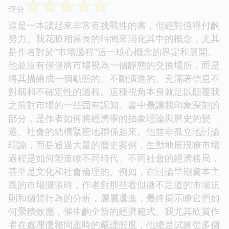
☆
☆
☆
☆
☆
评分
這是一本讀起來非常有挑戰性的書，但絕對值得付齣
努力。我花瞭相當長的時間來消化其中的概念，尤其
是作者對於“市場過程”這一核心概念的界定和展開。
他並沒有僅僅將市場視為一個靜態的交換場所，而是
將其描繪成一個動態的、不斷演進的、充滿著信息不
對稱和不確定性的過程。這種視角本身就足以顛覆我
之前對市場的一些固有認知。書中最讓我印象深刻的
部分，是作者如何將經濟學的抽象理論與曆史的變
遷、社會的結構緊密地聯係起來。他並非孤立地討論
理論，而是通過大量的曆史案例，生動地展現瞭市場
過程是如何塑造瞭不同時代、不同社會的經濟格局，
甚至是文化和社會倫理的。例如，在討論早期資本主
義的市場擴張時，作者對那些看似微不足道的市場規
則和個體行為的分析，層層遞進，最終揭示瞭它們如
何纍積效應，催生齣全新的經濟範式。我尤其欣賞作
者在處理復雜問題時的嚴謹態度，他總是試圖從多個