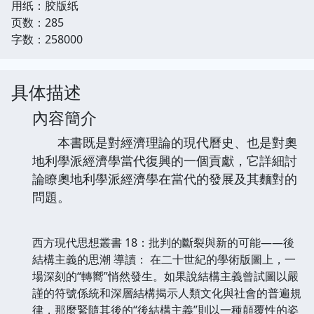
用纸：胶版纸
页数：285
字数：258000
具体描述
內容簡介
本書既是對經濟理論的現代曆史、也是對奧
地利學派經濟學當代復興的一個貢獻，它詳細討
論瞭奧地利學派經濟學在當代的發展及其麵對的
問題。
西方現代思想叢書 18：批判的斷裂與新的可能——後
結構主義的思潮 導讀： 在二十世紀的學術版圖上，一
場深刻的“轉嚮”悄然發生。如果說結構主義曾試圖以嚴
謹的符號係統和深層結構揭示人類文化與社會的普遍規
律，那麼緊隨其後的“後結構主義”則以一種顛覆性的姿