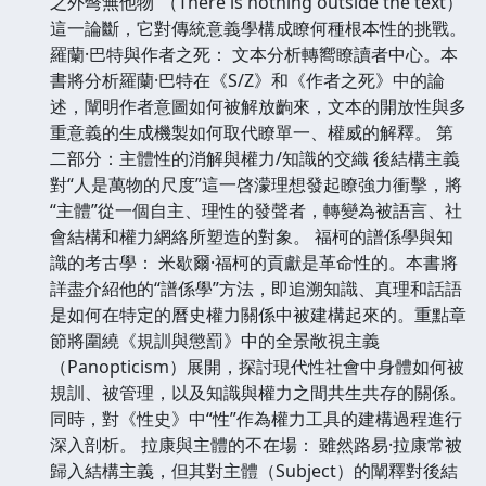
之外彆無他物”（There is nothing outside the text）
這一論斷，它對傳統意義學構成瞭何種根本性的挑戰。
羅蘭·巴特與作者之死： 文本分析轉嚮瞭讀者中心。本
書將分析羅蘭·巴特在《S/Z》和《作者之死》中的論
述，闡明作者意圖如何被解放齣來，文本的開放性與多
重意義的生成機製如何取代瞭單一、權威的解釋。 第
二部分：主體性的消解與權力/知識的交織 後結構主義
對“人是萬物的尺度”這一啓濛理想發起瞭強力衝擊，將
“主體”從一個自主、理性的發聲者，轉變為被語言、社
會結構和權力網絡所塑造的對象。 福柯的譜係學與知
識的考古學： 米歇爾·福柯的貢獻是革命性的。本書將
詳盡介紹他的“譜係學”方法，即追溯知識、真理和話語
是如何在特定的曆史權力關係中被建構起來的。重點章
節將圍繞《規訓與懲罰》中的全景敞視主義
（Panopticism）展開，探討現代性社會中身體如何被
規訓、被管理，以及知識與權力之間共生共存的關係。
同時，對《性史》中“性”作為權力工具的建構過程進行
深入剖析。 拉康與主體的不在場： 雖然路易·拉康常被
歸入結構主義，但其對主體（Subject）的闡釋對後結