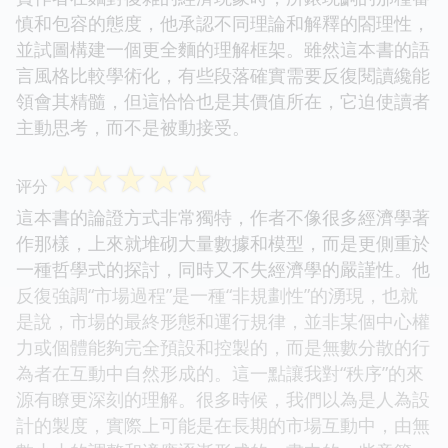
慎和包容的態度，他承認不同理論和解釋的閤理性，
並試圖構建一個更全麵的理解框架。雖然這本書的語
言風格比較學術化，有些段落確實需要反復閱讀纔能
領會其精髓，但這恰恰也是其價值所在，它迫使讀者
主動思考，而不是被動接受。
☆
☆
☆
☆
☆
评分
這本書的論證方式非常獨特，作者不像很多經濟學著
作那樣，上來就堆砌大量數據和模型，而是更側重於
一種哲學式的探討，同時又不失經濟學的嚴謹性。他
反復強調“市場過程”是一種“非規劃性”的湧現，也就
是說，市場的最終形態和運行規律，並非某個中心權
力或個體能夠完全預設和控製的，而是無數分散的行
為者在互動中自然形成的。這一點讓我對“秩序”的來
源有瞭更深刻的理解。很多時候，我們以為是人為設
計的製度，實際上可能是在長期的市場互動中，由無