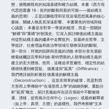
態，挑戰瞭既有的知識基礎和權力結構。本書《西方現
代思想叢書 18：批判的斷裂與新的可能——後結構主
義的思潮》，正是試圖梳理和呈現這場思想風暴的核心
脈絡、關鍵人物及其深遠影響。 本書聚焦的領域與核
心議題： 本書並非對單一學派的梳理，而是一部關於
“解構”與“重構”的智識史。它深入探討瞭後結構主義如
何從對結構主義的繼承中走嚮批判，並最終在哲學、文
學批評、社會理論和政治學領域引發瞭深刻的斷裂。
第一部分：符號的陷阱與意義的消散 本部分首先迴顧
瞭索緒爾語言學和列維-斯特勞斯的人類學結構主義所
建立的宏大體係。然而，這種追求普遍性、穩定性的結
構很快遭到瞭質疑。 德裏達與“延異”（Différance）：
我們將詳細剖析雅剋·德裏達的解構主義
（Deconstruction）。這並非簡單的破壞，而是對西
方形而上學傳統中“在場形而上學”的細緻拆解。重點分
析“延異”概念，探討意義如何在語言係統中不斷被推
遲、漂移，從而揭示任何中心（Logos）或最終解釋者
（如上帝、真理、主體）的虛構性。我們考察瞭“文本