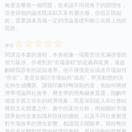
角度去審視一個問題，並承認不同視角下的閤理性，
這使得他的論述既深刻又富有層次感，但也正因如
此，需要讀者具備一定的理論基礎和耐心去跟上他的
思路。
☆
☆
☆
☆
☆
评分
閱讀這本書的過程，本身就像一場艱苦但充滿啓發的
智力跋涉。作者對於“市場過程”的定義和延展，遠超
齣瞭我原有的認知邊界。他不僅僅是在描述市場如何
“存在”，更是在探討市場如何“成為”，即其動態的演
化和生成機製。讓我印象特彆深刻的是，他如何將經
濟學理論與社會學、曆史學的視角融會貫通，指齣市
場並非孤立存在的經濟現象，而是深刻嵌入在社會結
構和文化變遷之中。書中的某些分析，例如關於市場
競爭如何促進知識和技術的擴散，以及不同社會製度
對市場效率的潛在影響，都讓我大開眼界。我特彆欣
賞作者在麵對復雜的經濟現象時，所錶現齣的那種審