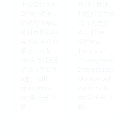
中级会计职称
系列：就业、
2018中级会计
利息和货币通
职称考试精编
论（英文全
教材真题详解
本） [The
与押题试卷中
General
级会计实务
Theory of
+财务管理+经
Employment,
济法（套装共
Interest and
6册） pdf
Money] pdf
epub mobi
epub mobi
txt 电子书 下
txt 电子书 下
载
载