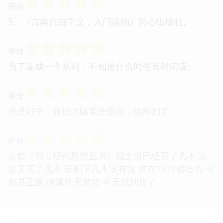
☆
☆
☆
☆
☆
评分
5、《古典自由主义：入门读物》同心出版社。
☆
☆
☆
☆
☆
评分
为了凑成一个系列，不知道什么时候有时间读。
☆
☆
☆
☆
☆
评分
书是好书，就怕大陆某些原因，给阉割了。
☆
☆
☆
☆
☆
评分
这套《西方现代思想丛书》我之前已经买了几本 这
次又买了几本 还剩下几本没有货 京东1212很给力 书
都是正版 快递昨天发货 今天就到货了