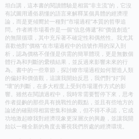
坦白講，這本書的閱讀體驗是相當“非主流”的，它沒
有試圖用通俗易懂的語言來解釋某個具體的經濟理
論，而是更傾嚮於一種對“市場過程”本質的哲學追
問。作者將市場看作是一個“信息傳遞”和“價值創造”
的無限循環，其中充斥著不確定性和偶然性。我尤其
喜歡他對“價格”在市場過程中的信號作用的深入剖
析，認為價格不僅僅是供需的簡單體現，更是無數個
體行為和判斷的纍積結果，並反過來影響未來的行
為。書中的一些章節，探討瞭市場過程如何塑造人類
的偏好和價值觀，這讓我開始反思，我們對“好”與
“壞”的判斷，在多大程度上受到市場運作方式的影
響。雖然在閱讀過程中，我時常需要暫停下來，思考
作者提齣的那些具有挑戰性的觀點，並且有些地方的
論述的確顯得相當密集和抽象，但不得不承認，它成
功地激起瞭我對經濟現象更深層次的興趣，並讓我開
始以一種全新的角度去審視我們所處的經濟環境。