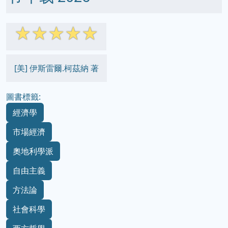
☆
☆
☆
☆
☆
[美] 伊斯雷爾.柯茲納 著
圖書標籤:
經濟學
市場經濟
奧地利學派
自由主義
方法論
社會科學