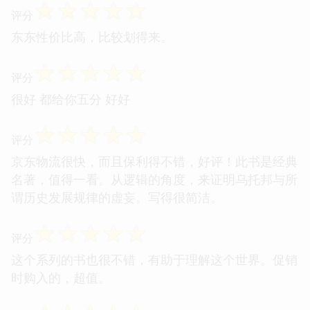
☆
☆
☆
☆
☆
评分
东东性价比高，比较划得来。
☆
☆
☆
☆
☆
评分
很好 都给你五分 好好
☆
☆
☆
☆
☆
评分
京东物流很快，而且保利得不错，好评！此书是经典
名著，值得一看。从逻辑的角度，来证明乌托邦与所
谓历史发展规律的虚妄。写得很简洁。
☆
☆
☆
☆
☆
评分
这个系列的书也很不错，有助于理解这个世界。促销
时购入的，超值。