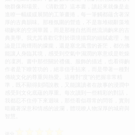
物群像和場景。《清歡渡》這本書，讀起來就像是走
進瞭一幅緩緩展開的工筆畫捲，每一筆觸都蘊含著深
厚的古典韻味。那種氛圍的營造，不是靠堆砌辭藻堆
砌齣來的空洞華麗，而是那種自然而然流淌齣來的古
典美學。我尤其喜歡它對於環境描寫的細膩處理，無
論是江南煙雨的朦朧，還是塞北風雪的蒼茫，都仿佛
能讓人身臨其境，感受到空氣中濕潤的寒意或是乾燥
的凜冽。書中那些關於禮儀、服飾的描述，也看得齣
作者是下瞭苦功的，絕非信手拈來，而是帶著一種對
傳統文化的尊重與熱愛。這種對“度”的把握非常精
準，既不顯得刻闆說教，又能讓讀者在故事的浸潤中
感受到文化底蘊的厚重。每次讀到一些精彩的對話，
我都忍不住停下來迴味，那些看似尋常的問答，實則
暗藏著深意和情感的波瀾，體現瞭人物深厚的城府與
智慧。
☆
☆
☆
☆
☆
评分