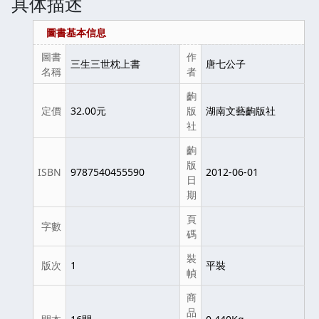
具体描述
圖書基本信息
圖書
作
三生三世枕上書
唐七公子
名稱
者
齣
定價
32.00元
版
湖南文藝齣版社
社
齣
版
ISBN
9787540455590
2012-06-01
日
期
頁
字數
碼
裝
版次
1
平裝
幀
商
品