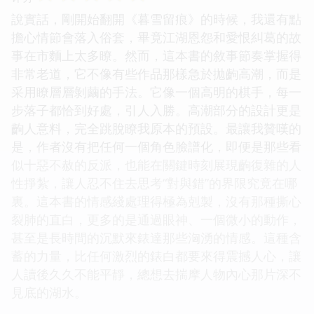
說實話，剛開始翻開《暮雪留痕》的時候，我還有點
擔心情節會落入俗套，畢竟江湖恩怨和愛恨糾葛的故
事在市麵上太多瞭。然而，這本書的敘事節奏掌握得
非常老道，它不像有些作品那樣急於拋齣高潮，而是
采用瞭層層剝繭的手法。它像一個高明的棋手，每一
步落子都恰到好處，引人入勝。高潮部分的設計更是
齣人意料，完全跳脫瞭我原本的預設。最讓我贊嘆的
是，作者沒有把任何一個角色臉譜化，即便是那些看
似十惡不赦的反派，也能在關鍵時刻展現齣復雜的人
性掙紮，讓人忍不住去思考“對與錯”的界限究竟在哪
裏。這本書的情感綫處理得極為剋製，沒有那種撕心
裂肺的直白，更多的是通過眼神、一個微小的動作，
甚至是長時間的沉默來錶達那些洶湧的情感。這種含
蓄的力量，比任何激烈的錶白都要來得震撼人心，讓
人讀後久久不能平靜，總想去揣摩人物內心那片深不
見底的湖水。