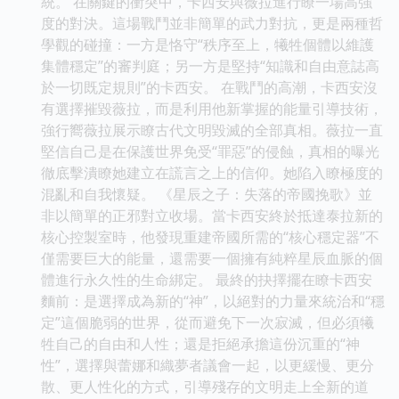
統。 在關鍵的衝突中，卡西安與薇拉進行瞭一場高強
度的對決。這場戰鬥並非簡單的武力對抗，更是兩種哲
學觀的碰撞：一方是恪守“秩序至上，犧牲個體以維護
集體穩定”的審判庭；另一方是堅持“知識和自由意誌高
於一切既定規則”的卡西安。 在戰鬥的高潮，卡西安沒
有選擇摧毀薇拉，而是利用他新掌握的能量引導技術，
強行嚮薇拉展示瞭古代文明毀滅的全部真相。薇拉一直
堅信自己是在保護世界免受“罪惡”的侵蝕，真相的曝光
徹底擊潰瞭她建立在謊言之上的信仰。她陷入瞭極度的
混亂和自我懷疑。 《星辰之子：失落的帝國挽歌》並
非以簡單的正邪對立收場。當卡西安終於抵達泰拉新的
核心控製室時，他發現重建帝國所需的“核心穩定器”不
僅需要巨大的能量，還需要一個擁有純粹星辰血脈的個
體進行永久性的生命綁定。 最終的抉擇擺在瞭卡西安
麵前：是選擇成為新的“神”，以絕對的力量來統治和“穩
定”這個脆弱的世界，從而避免下一次寂滅，但必須犧
牲自己的自由和人性；還是拒絕承擔這份沉重的“神
性”，選擇與蕾娜和織夢者議會一起，以更緩慢、更分
散、更人性化的方式，引導殘存的文明走上全新的道