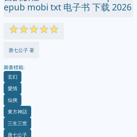
epub mobi txt 电子书 下载 2026
☆
☆
☆
☆
☆
唐七公子 著
圖書標籤:
玄幻
愛情
仙俠
東方神話
三生三世
唐七公子