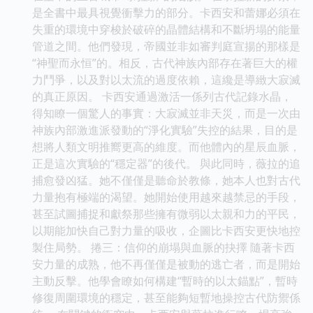
是全書中最具視覺衝擊力的部分。卡西安和蕾娜必須在
失重的環境中穿梭於破碎的晶體結構和不斷坍塌的能量
管道之間。他們發現，帝國並非如審判庭宣揚的那樣是
“神聖而永恒”的。相反，古代神族內部存在著巨大的權
力鬥爭，以及對以太流的過度依賴，這纔是導緻大寂滅
的真正原因。 卡西安通過激活一係列古代記錄水晶，
得知瞭一個驚人的事實：大寂滅並非天災，而是一次由
神族內部激進派發動的“淨化實驗”失控的結果，目的是
想將人類文明推嚮更高的維度。而他體內的星辰血脈，
正是這次實驗的“穩定器”的後代。 與此同時，薇拉的追
捕愈發凶猛。她不僅僅是聽命於教條，她本人也對古代
力量抱有極端的渴望。她開始使用越來越禁忌的手段，
甚至試圖捕捉和獻祭那些擁有微弱以太親和力的平民，
以期能加快自己對力量的吸收，企圖比卡西安更快地控
製住局勢。 捲三：信仰的崩塌與血脈的抉擇 隨著卡西
安力量的成熟，他不再僅僅是被動的逃亡者，而是開始
主動反擊。他學會瞭如何構建“暫時的以太錨點”，暫時
修復周圍環境的穩定，甚至能夠短暫地操控古代防禦係