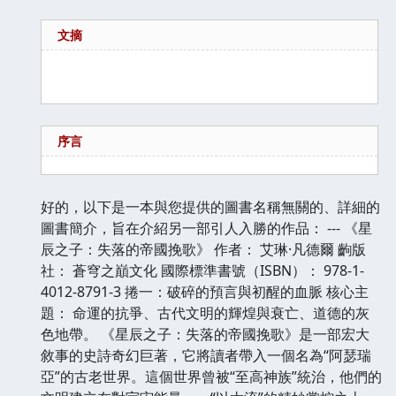
文摘
序言
好的，以下是一本與您提供的圖書名稱無關的、詳細的
圖書簡介，旨在介紹另一部引人入勝的作品： --- 《星
辰之子：失落的帝國挽歌》 作者： 艾琳·凡德爾 齣版
社： 蒼穹之巔文化 國際標準書號（ISBN）： 978-1-
4012-8791-3 捲一：破碎的預言與初醒的血脈 核心主
題： 命運的抗爭、古代文明的輝煌與衰亡、道德的灰
色地帶。 《星辰之子：失落的帝國挽歌》是一部宏大
敘事的史詩奇幻巨著，它將讀者帶入一個名為“阿瑟瑞
亞”的古老世界。這個世界曾被“至高神族”統治，他們的