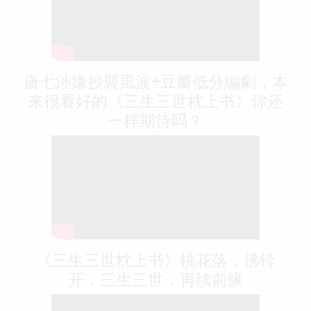
唐七涉嫌抄襲風波+豆瓣低分編劇，本
来很看好的《三生三世枕上书》你还
一样期待吗？
《三生三世枕上书》桃花落，佛铃
开，三生三世，再续前缘