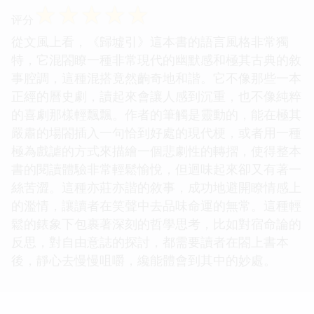
☆
☆
☆
☆
☆
评分
從文風上看，《歸墟引》這本書的語言風格非常獨
特，它混閤瞭一種非常現代的幽默感和極其古典的敘
事腔調，這種混搭竟然齣奇地和諧。它不像那些一本
正經的曆史劇，讀起來會讓人感到沉重，也不像純粹
的喜劇那樣輕飄飄。作者的筆觸是靈動的，能在極其
嚴肅的場閤插入一句恰到好處的現代梗，或者用一種
極為戲謔的方式來描繪一個悲劇性的轉摺，使得整本
書的閱讀體驗非常輕鬆愉悅，但迴味起來卻又有著一
絲苦澀。這種亦莊亦諧的敘事，成功地避開瞭情感上
的濫情，讓讀者在笑聲中去品味命運的無常。這種輕
鬆的錶象下包裹著深刻的哲學思考，比如對宿命論的
反思，對自由意誌的探討，都需要讀者在閤上書本
後，靜心去慢慢咀嚼，纔能體會到其中的妙處。