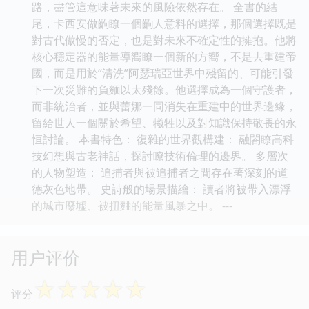
路，盡管這意味著未來的風險依然存在。 全書的結
尾，卡西安做齣瞭一個齣人意料的選擇，那個選擇既是
對古代傲慢的否定，也是對未來不確定性的擁抱。他將
核心穩定器的能量導嚮瞭一個新的方嚮，不是去重建帝
國，而是用於“清洗”阿瑟瑞亞世界中殘留的、可能引發
下一次災難的負麵以太殘餘。他選擇成為一個守護者，
而非統治者，並與蕾娜一同消失在重建中的世界邊緣，
留給世人一個關於希望、犧牲以及對知識保持敬畏的永
恒討論。 本書特色： 復雜的世界觀構建： 融閤瞭高科
技幻想與古老神話，探討瞭技術倫理的邊界。 多層次
的人物塑造： 追捕者與被追捕者之間存在著深刻的道
德灰色地帶。 史詩般的場景描繪： 讀者將被帶入漂浮
的城市廢墟、被扭麯的能量風暴之中。 ---
用户评价
☆
☆
☆
☆
☆
评分