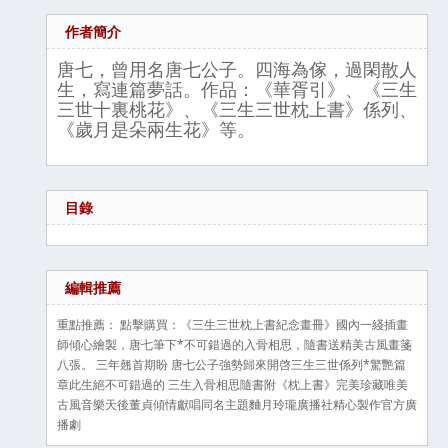
作者簡介
唐七，曾用名唐七公子。四海為傢，過閑散人
生，寫連篇夢話。作品：《華胥引》、《三生
三世十裏桃花》、《三生三世枕上書》係列、
《歲月是朵兩生花》等。
目錄
編輯推薦
重點推薦： 點擊購買：《三生三世枕上書紀念畫冊》國內一綫插畫
師傾心繪製，唐七筆下*不可錯過的入骨相思，隨書送精美古風畫箋
八張。 三年翹首期盼 唐七公子強勢歸來開啓三生三世係列*驚艷篇
章此生絕不可錯過的 三生入骨相思隨書附《枕上書》完美珍藏唯美
古風音樂天後董貞傾情獻唱同名主題麯月玲瓏廣播社精心製作官方廣
播劇