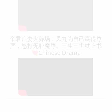
帝君追妻火葬场！凤九为自己赢得尊
严，怒打无耻魔尊。三生三世枕上书
💘Chinese Drama​