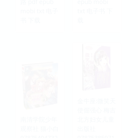
路 pdf epub
epub mobi
mobi txt 电子
txt 电子书 下
书 下载
载
金牛座:微笑天
使倔强心 梅吉
南清学院少年
北方妇女儿童
观察社 猫小白
出版社
97875404732
97875385971