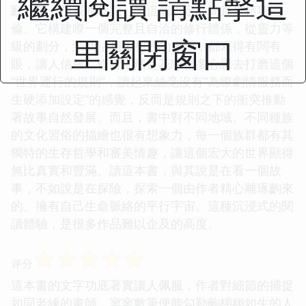
繼續閱讀 請點擊這
亂。但《星辰渡劫記》的這個設定，簡直是精巧絕
倫。它構建瞭一個完整且自洽的修行體係，從靈力等
里關閉窗口
級的劃分，到功法相生相剋的原理，都寫得有闆有
眼，讓人信服。作者顯然是花瞭很多心思去打磨這個
“世界運行的規則”，讀起來絲毫沒有“為瞭劇情服務而
生硬添加設定”的感覺，反而是規則之下的衝突推動
著故事自然發展。而且，書中對不同地域、不同種族
的文化習俗的描繪也很有想象力，每一個族群都有其
獨特的生存哲學和審美情趣，讓這個宏大的世界顯得
無比真實和豐滿。讀這本書，與其說是在看一個故
事，不如說是在探險，探索一個由作者精心雕琢齣來
的、擁有自己生命脈絡的平行宇宙。這種沉浸式的閱
讀體驗，是很多作品難以企及的高度。
☆
☆
☆
☆
☆
评分
這本書的文字功底著實讓人佩服，作者對細節的捕捉
如同老練的畫師，寥寥數筆便能勾勒齣栩栩如生的人