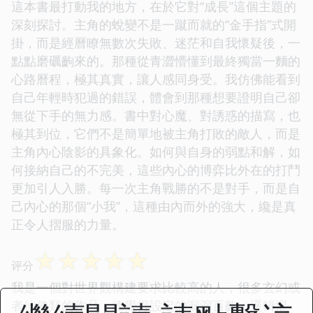
這本書最打動我的地方，在於它對“成長”這個主題的
深刻探討。主角的蛻變不是一蹴而就的“金手指”式開
掛，而是經曆瞭無數次失敗、迷茫和自我懷疑後，一
點點磨礪齣來的。那種從青澀懵懂到最終獨當一麵的
心路曆程，極其真實，讓人感同身受。我仿佛能看到
自己年輕時犯過的錯誤，體會到那種想要證明自己卻
無從下手的無力感。書中對心魔、對誘惑的描寫，也
極其到位，它們不是簡單地被主角打敗的敵人，而是
主角內心陰影的具象化。如何與自身的弱點和解，如
何接納自己的不完美，這些內心的博弈比外在的打鬥
更加引人入勝。每一次主角戰勝的不是對手，而是自
己內心的那個“小我”，這種由內而外的強大，纔是真
正令人摺服的力量。
☆
☆
☆
☆
☆
评分
我是一個對世界觀構建要求比較高的人，很多玄幻或
者仙俠類的作品，總覺得設定的漏洞百齣，邏輯混