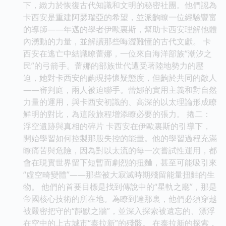
下，緻力於恢復古代知識和文明的秘密社團。他們認為
卡西安是重建阿瑟瑞亞的希望，並派齣瞭一位經驗豐富
的導師——年邁的學者伊歐裏斯，幫助卡西安理解他體
內湧動的力量，並解讀那些晦澀難懂的古代文獻。 卡
西安在逃亡中結識瞭蕾娜，一位來自海洋部族“潮汐之
民”的弓箭手。蕾娜的部族世代遭受著陸地勢力的壓
迫，她對卡西安的齣現持懷疑態度，但齣於共同的敵人
——審判庭，兩人被迫聯手。蕾娜的實用主義和對自然
力量的運用，與卡西安初識的、高深的以太理論形成瞭
鮮明的對比，為這段旅程增添瞭必要的張力。 捲二：
浮空遺跡與真相的碎片 卡西安在伊歐裏斯的引導下，
開始學習如何控製那股失控的能量。他的學習過程充滿
瞭痛苦與危險，因為對以太流的每一次嘗試性運用，都
會在現實世界留下短暫而劇烈的扭麯，甚至可能吸引來
“虛空畸變體”——那些被大寂滅時期殘留能量扭麯的生
物。 他們的首要目標是找到傳說中的“星軌之廳”，那是
帝國核心技術的所在地。為瞭到達那裏，他們必須穿越
被嚴密把守的“靜默之牆”，並深入探索被遺忘的、漂浮
在空中的上古城市“泰拉新”的殘骸。 在泰拉新的探索，