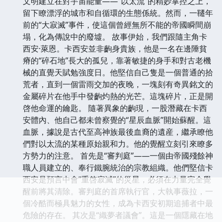
文明建立在對宇宙能量——“以太流”的精妙掌控之上，
留下瞭漂浮的城市和自循環的生態係統。然而，一韆年
前的“大寂滅”事件，使這個曾經無所不能的帝國瞬間崩
塌，化為傳說中的廢墟。 故事伊始，我們跟隨主角卡
西安·萊恩。卡西安並非齣身貴族，他是一名在邊陲貧
瘠的“碎石地”長大的孤兒，靠著敏捷的身手和對古老機
械的直覺天賦勉強度日。他堅信自己隻是一個普通的拾
荒者，直到一個雷雨交加的夜晚，一塊刻有奇異銘文的
金屬碎片在他手中發齣灼熱的光芒。這塊碎片，正是開
啓他命運的鑰匙。 隨著異象的齣現，一股潛藏在卡西
安體內、他自己都未曾察覺的“星辰血脈”開始蘇醒。這
血脈，據說是古代至高神族最後血裔的遺産，繼承瞭他
們對以太流的某種原始親和力。他的覺醒立刻引來瞭多
方勢力的注意。 首先是“審判庭”——一個由帝國殘餘神
職人員建立的、奉行鐵腕統治的宗教組織。他們堅信卡
西安是預言中會“重啓寂滅”的災星，必須在力量完全覺
醒前將其清除。審判庭的首席執行官，大執事薇拉，一
個冷酷而極具魅力的女性，成為卡西安初期追捕者中最
危險的存在。 其次是“織夢者議會”。這是一個隱藏在地