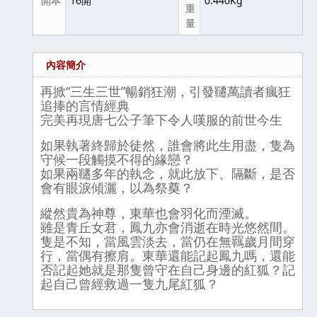
開本
16開
0.440Kg
重
量
內容簡介
再掀“三生三世”暢銷狂潮，引發韆萬讀者瘋狂
追捧的言情經典
完美再現唐七公子筆下令人嘆服的前世今生
如果執著終歸於徒然，誰會將此生用盡，隻為
守候一段觸摸不得的緣戀？
如果兩韆多年的執念，就此放下、隔斷，是否
會有眼淚傾灑，以為祭奠？
縱然貴為神尊，東華也會羽化而湮滅。
雖是青丘女君，鳳九亦會消逝在時光悠然間。
隻是不知，當風雲淡去，當仍在無羈歲月間穿
行，當偶有擦肩。東華還能記起鳳九嗎，還能
否記起她就是那隻曾守在自己身邊的紅狐？記
起自己曾經救過一隻九尾紅狐？