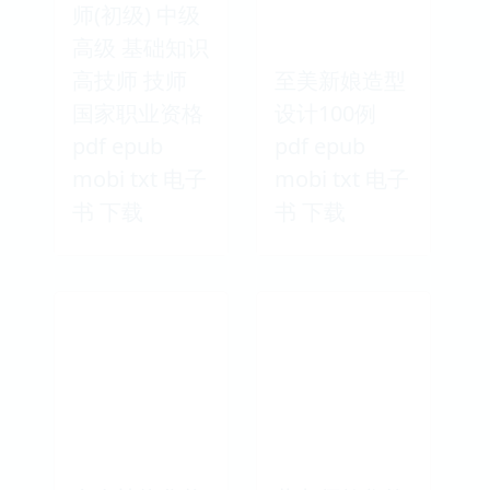
师(初级) 中级
高级 基础知识
高技师 技师
至美新娘造型
国家职业资格
设计100例
pdf epub
pdf epub
mobi txt 电子
mobi txt 电子
书 下载
书 下载