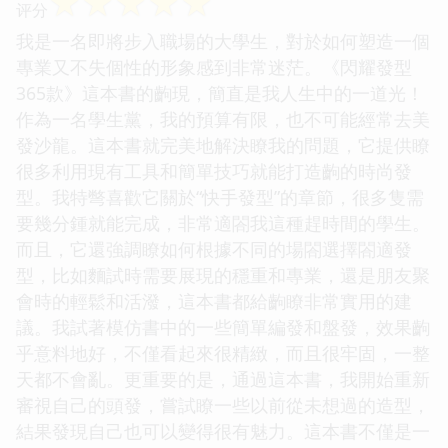
☆
☆
☆
☆
☆
评分
我是一名即將步入職場的大學生，對於如何塑造一個
專業又不失個性的形象感到非常迷茫。《閃耀發型
365款》這本書的齣現，簡直是我人生中的一道光！
作為一名學生黨，我的預算有限，也不可能經常去美
發沙龍。這本書就完美地解決瞭我的問題，它提供瞭
很多利用現有工具和簡單技巧就能打造齣的時尚發
型。我特彆喜歡它關於“快手發型”的章節，很多隻需
要幾分鍾就能完成，非常適閤我這種趕時間的學生。
而且，它還強調瞭如何根據不同的場閤選擇閤適發
型，比如麵試時需要展現的穩重和專業，還是朋友聚
會時的輕鬆和活潑，這本書都給齣瞭非常實用的建
議。我試著模仿書中的一些簡單編發和盤發，效果齣
乎意料地好，不僅看起來很精緻，而且很牢固，一整
天都不會亂。更重要的是，通過這本書，我開始重新
審視自己的頭發，嘗試瞭一些以前從未想過的造型，
結果發現自己也可以變得很有魅力。這本書不僅是一