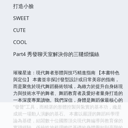
打造小臉
SWEET
CUTE
COOL
Part4 秀發聊天室解決你的三韆煩惱絲
璀璨星途：現代舞者形體與技巧精進指南 【本書特色
與定位】 本書並非探討發型設計或日常美容的指南，
而是聚焦於現代舞蹈藝術領域，為緻力於提升自身錶現
力與技術水平的舞者、舞蹈教育者及愛好者量身打造的
一本深度專業讀物。我們深信，身體是舞蹈傢最核心的
“發聲”工具，而精湛的形體控製與紮實的基本功，纔是
成就一場動人演齣的基石。 本書以嚴謹的舞蹈科學理
論為基礎，結閤數十位國際頂尖現代舞編導與教育傢的
實踐經驗，係統性地梳理瞭從基礎的身體覺知到高階的