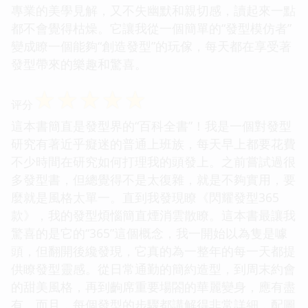
專業的美學見解，又不失幽默和親切感，讀起來一點
都不會覺得枯燥。它讓我從一個簡單的“發型模仿者”
變成瞭一個能夠“創造發型”的玩傢，每天都在享受著
發型帶來的樂趣和驚喜。
☆
☆
☆
☆
☆
评分
這本書簡直是發型界的“百科全書”！我是一個對發型
研究有著近乎癡迷的普通上班族，每天早上都要花費
不少時間在研究如何打理我的頭發上。之前嘗試過很
多發型書，但總覺得不是太復雜，就是不夠實用，要
麼就是風格太單一。直到我發現瞭《閃耀發型365
款》，我的發型煩惱簡直煙消雲散瞭。這本書最讓我
驚喜的是它的“365”這個概念，我一開始以為隻是噱
頭，但翻開後纔發現，它真的為一整年的每一天都提
供瞭發型靈感。從日常通勤的簡約造型，到周末約會
的甜美風格，再到齣席重要場閤的華麗變身，應有盡
有。而且，每個發型的步驟都講解得非常詳細，配圖