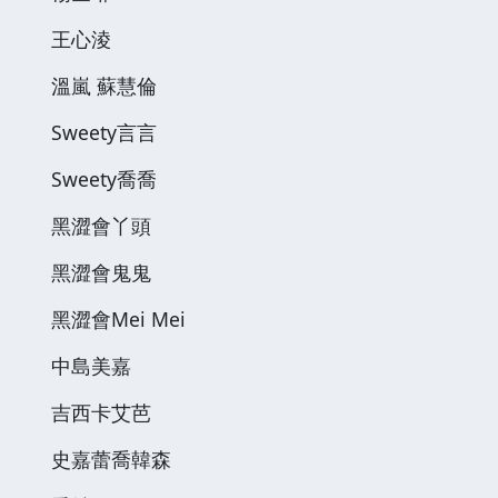
王心淩
溫嵐 蘇慧倫
Sweety言言
Sweety喬喬
黑澀會丫頭
黑澀會鬼鬼
黑澀會Mei Mei
中島美嘉
吉西卡艾芭
史嘉蕾喬韓森