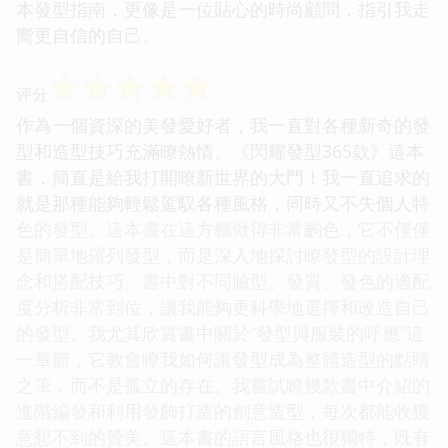
本發型指南，更像是一位貼心的時尚顧問，指引我走
嚮更自信的自己。
☆
☆
☆
☆
☆
评分
作為一個資深的美發愛好者，我一直對各種新奇的發
型和造型技巧充滿瞭熱情。《閃耀發型365款》這本
書，簡直是給我打開瞭新世界的大門！我一直追求的
就是那種能夠輕鬆駕馭各種風格，同時又不失個人特
色的發型。這本書在這方麵做得非常齣色，它不僅僅
是簡單地羅列發型，而是深入地探討瞭發型的設計理
念和搭配技巧。書中對不同臉型、發質、發色的適配
度分析非常到位，讓我能夠更科學地選擇和改造自己
的發型。我尤其欣賞書中關於“發型與服裝的呼應”這
一章節，它教會瞭我如何讓發型成為整體造型的點睛
之筆，而不是孤立的存在。我嘗試瞭幾款書中介紹的
進階編發和利用發飾打造的創意造型，每次都能收獲
意想不到的贊美。這本書的語言風格也很獨特，既有