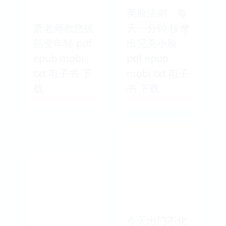
美脸法则：每
萧老师教您拔
天一分钟 按摩
筋变年轻 pdf
出完美小脸
epub mobi
pdf epub
txt 电子书 下
mobi txt 电子
载
书 下载
今天出门不化