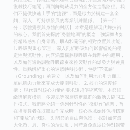
復雜技巧組閤，再到舞颱錶現力的全方位進階路徑。我
們不提供快速上手的“捷徑”，而是緻力於構建一套全
麵、深入、可持續發展的專業訓練體係。 【第一部
分：形體覺察與身體的對話】 本章是理解現代舞技術
的核心。我們首先探討“身體地圖”的概念，強調舞者如
何精確感知自身骨骼、肌肉和關節的相對位置與功能。
1. 呼吸與重心管理： 深入剖析呼吸如何影響軀乾的穩
定性與流動性。內容涵蓋橫膈膜呼吸在舞蹈中的應用，
以及如何通過調整呼吸節奏來控製動作的爆發力與連貫
性。重點解析重心的連續轉移技術，包括“下沉感”
（Grounding）的建立，以及如何利用地心引力而非
單純肌肉力量來完成大範圍移動。 2. 核心的深度解
構： 現代舞對核心力量的要求遠超傳統芭蕾。本節細
緻講解腹橫肌、多裂肌等深層穩定肌群的激活與協同工
作模式。我們將介紹一係列針對性的“微動作”練習，旨
在培養舞者在肢體動作完成時，核心區域始終保持穩定
和“開放”的狀態。 3. 關節的自由與保護： 探討如何最
大化髖、肩、脊柱的活動度，同時避免過度拉伸對韌帶