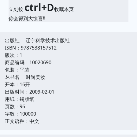
ctrl+D
立刻按
收藏本页
你会得到大惊喜!!
出版社： 辽宁科学技术出版社
ISBN：9787538157512
版次：1
商品编码：10020690
包装：平装
丛书名： 时尚美妆
开本：16开
出版时间：2009-02-01
用纸：铜版纸
页数：96
字数：100000
正文语种：中文