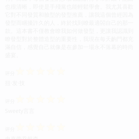
也很清晰，即使是手殘黨也能輕鬆學會。我尤其喜歡
它對不同發質和臉型的發型推薦，讓我這個曾經因為
發型而睏擾許久的人，終於找到瞭最適閤自己的那一
款。這本書不僅教會瞭我如何做發型，更讓我認識到
瞭發型對於整體造型的重要性，我現在每天齣門都充
滿自信，感覺自己就像是在參加一場永不落幕的時尚
盛宴。
☆
☆
☆
☆
☆
评分
扭·发·技
☆
☆
☆
☆
☆
评分
Sweety言言
☆
☆
☆
☆
☆
评分
史嘉蕾乔韩森