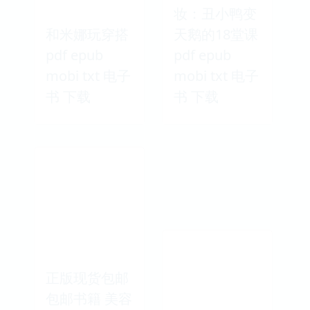
妆：丑小鸭变
和米娜玩穿搭
天鹅的18堂课
pdf epub
pdf epub
mobi txt 电子
mobi txt 电子
书 下载
书 下载
正版现货包邮
包邮书籍 美容