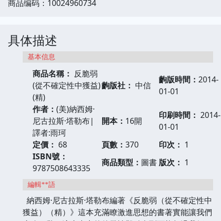
商品编码：10024960734
具体描述
基本信息
商品名稱：
反脆弱
齣版時間：
2014-
(從不確定性中獲益)
齣版社：
中信
01-01
(精)
作者：
(美)納西姆·
印刷時間：
2014-
尼古拉斯·塔勒布|
開本：
16開
01-01
譯者:雨珂
定價：
68
頁數：
370
印次：
1
ISBN號：
商品類型：
圖書
版次：
1
9787508643335
編輯**語
納西姆·尼古拉斯·塔勒布編著《反脆弱（從不確定性中
獲益）（精）》這本充滿瞭激進思想的書著實能讓我們