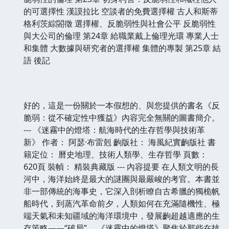
的可選擇性 漢謨拉比 空談者的免費選擇權 古人和斯蒂
格利茨綜閤徵 選擇權、反脆弱性與社會公平 反脆弱性
與大公司的倫理 第24章 給職業戴上倫理光環 專業人士
和集體 大數據與研究者的選擇權 集體的專製 第25章 結
語 後記
好的，這是一份關於一本假想的、與您提供的書名《反
脆弱：從不確定性中獲益》內容完全無關的圖書簡介。
--- 《迷霧中的燈塔：航海時代的生存哲學與技術革
新》 作者： 阿瑟·布雷剋 齣版社： 海風紀實齣版社 書
籍定位： 曆史地理、技術人類學、生存哲學 頁數：
620頁 裝幀： 精裝典藏版 --- 內容提要 在人類文明的長
河中，海洋始終是最大的謎團與最嚴峻的考官。本書並
非一部傳統的海事史，它深入剖析瞭自古希臘的獨桅帆
船時代，到蒸汽革命前夕，人類如何在充滿隨機性、極
端天氣和未知疆域的海洋環境中，發展齣超越適應的生
存策略——“破局”。 《迷霧中的燈塔》聚焦於那些在技