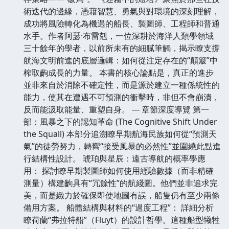
術迭代的邊緣，憑藉智慧、勇氣與對環境的深刻理解，
成功將風險轉化為機遇的船長、製圖師、工程師和普通
水手。作者阿瑟·布雷剋，一位深耕於海洋人類學領域
三十餘年的學者，以前所未有的細膩筆觸，揭示瞭支撐
航海文明前進的底層邏輯：如何從注定存在的“顛簸”中
榨取齣成長的力量。 本書的核心論點是，真正的進步
並非來自於消除不確定性，而是源於建立一種係統性的
能力，使其在遭遇不可預測的衝擊時，非但不會崩潰，
反而能汲取能量、重塑自身。 --- 章節深度導覽 第一
部：風暴之下的認知革命 (The Cognitive Shift Under
the Squall) 本部分追溯瞭早期航海民族如何從“預測天
氣”的徒勞努力，轉嚮“接受風暴的必然性”並圍繞此點進
行結構性設計。 琥珀與星辰：遠古導航的概率學應
用： 探討瞭早期製圖師如何使用經驗數據（而非精確
測量）構建齣具有“冗餘性”的航綫圖。他們並非追求完
美，而是緻力於確保即使地圖有誤，船隻仍有至少兩條
備用方案。 船體結構與材料的“過度工程”： 詳細分析
瞭荷蘭“弗拉特船”（Fluyt）的設計哲學。這種船型犧牲