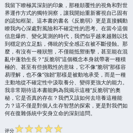
我留下瞭極其深刻的印象，那種顛覆性的視角和對世
界運作方式的獨特洞察，讓我開始重新審視自己固有
的認知框架。這本書的書名《反脆弱》更是直接觸動
瞭我內心深處對風險和不確定性的思考。在當今這個
信息爆炸、變化莫測的時代，我們似乎越來越難以找
到穩定的立足點，傳統的安全感正在被不斷侵蝕。那
麼，有沒有一種狀態，不僅能抵禦衝擊，甚至能在混
亂中蓬勃生長？“反脆弱”這個概念本身就帶著一種積
極的、甚至有些挑戰性的意味，它不像“脆弱”那樣容
易理解，也不像“強韌”那樣是被動地承受，而是一種
主動地從不確定性中汲取養分、變得更強大的能力。
我非常期待這本書能夠為我揭示這種“反脆弱”的奧
秘，它是否真的存在？我們又該如何去培養這種能
力？這不僅是對個人生存智慧的探索，更是對我們如
何在復雜係統中安身立命的深刻追問。
☆
☆
☆
☆
☆
评分