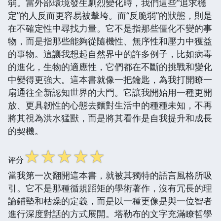
弱。當外部環境發生劇烈變化時，我們這些“追求穩
定”的人反而更容易被擊垮。而“反脆弱”的狀態，則是
在不確定性中尋找力量。它不是指那些僵化不變的事
物，而是指那些能夠從隨機性、無序性和壓力中獲益
的事物。這讓我想起自然界中的許多例子，比如病毒
的進化，生物的適應性，它們都在不斷的挑戰和變化
中變得更強大。這本書就像一把鑰匙，為我打開瞭一
扇通往全新認知世界的大門。它讓我開始用一種更開
放、更具韌性的心態去麵對生活中的種種未知，不再
將其視為洪水猛獸，而是將其看作是自我提升和成長
的契機。
☆
☆
☆
☆
☆
评分
當我第一次翻開這本書，就被其獨特的語言風格所吸
引。它不是那種循規蹈矩的學術著作，沒有冗長的理
論鋪墊和枯燥的定義，而是以一種更像是與一位智者
進行深度對話的方式展開。塔勒布的文字充滿瞭哲學