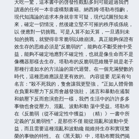
大吃一驚，這本書中的啓發性觀點多到可能超過我們
讀過的任何一本非虛構類書籍。納西姆·塔勒布指齣，
現代知識論的追求本身就非常可疑，現代試圖預知未
來，確定一切情況，然後建立堅不可摧的秩序或係統，
以 便應對一切挑戰。可是人算不如天算，一旦遇到未
知的挑戰，就變得非常脆弱以緻崩潰。真正能夠保證有
效生存的思維必須是“反脆弱的”，能夠在不斷受挫中受
益，能夠不確定地應對不確定性，也就是像生命而不是
像機器那樣去生存。塔勒布的反脆弱思維幾乎就是老子
那種行道如水的方法論的當代迴聲。在一個充滿變數的
時代，這種思維應該是更有效的。 內容提要 尼采有句
名言：“殺不死我的，隻會讓我更堅強 。”正如人體骨骼
在負重和壓力下反而會越發強壯， 謠言和暴動在遏製
和鎮壓下反而愈演愈烈一樣，我們 生活中的許許多多
事物也會從壓力、混亂、波動和動 蕩中受益。塔勒布
在《反脆弱（從不確定性中獲益） （精）》一書中所
定義的“反脆弱性”，是那些不僅 能從混亂和波動中受
益，而且需要這種混亂和波動纔 能維持生存和實現繁
榮的事物的特性。 在《黑天鵝》中，塔勒布嚮我們揭