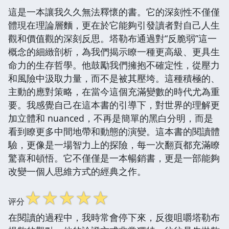
這是一本讓我久久無法釋懷的書。它的深刻性不僅僅
體現在理論層麵，更在於它能夠引發讀者對自己人生
觀和價值觀的深刻反思。塔勒布通過對“反脆弱”這一
概念的細緻剖析，為我們揭示瞭一種更高級、更具生
命力的生存哲學。他鼓勵我們擁抱不確定性，從壓力
和風險中汲取力量，而不是被其壓垮。這種積極的、
主動的應對策略，在當今這個充滿變數的時代尤為重
要。我感覺自己在這本書的引導下，對世界的理解更
加立體和 nuanced，不再是簡單的黑白分明，而是
看到瞭更多中間地帶和動態的演變。這本書的閱讀體
驗，更像是一場智力上的探險，每一次翻頁都充滿瞭
驚喜和頓悟。它不僅僅是一本暢銷書，更是一部能夠
改變一個人思維方式的經典之作。
☆
☆
☆
☆
☆
评分
在閱讀的過程中，我時常會停下來，反復咀嚼塔勒布