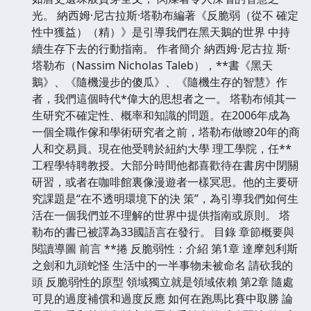
光。 納西姆·尼古拉斯·塔勒布編著《反脆弱（從不 確定
性中獲益）（精）》是引導我們在黑天鵝的世界 中持
續生存下去的行動指南。 作者簡介 納西姆·尼古拉 斯·
塔勒布（Nassim Nicholas Taleb），**書《黑天
鵝》、《隨機漫步的傻瓜》、《隨機生存的智慧》作
者，我們這個時代*偉大的思想者之一。 塔勒布傾其一
生研究不確定性、概率和知識的問題。在2006年成為
一個全職作傢和學術研究者之前，塔勒布做瞭20年的商
人和交易員。現在他受聘於紐約大學 理工學院，任**
工程學特聘教授。大部分時間他都喜歡待在書房中閉關
研習，或者在咖啡館裏像漫遊者一樣冥思。他的主要研
究課題是“在不透明環境下的決 策”，為引導我們如何生
活在一個我們並不理解的世界中提供指南或原則。 塔
勒布的書已被譯為33國語言在發行。 目錄 章節概要與
閱讀導圖 前言 **捲 反脆弱性：介紹 第1章 達摩剋利斯
之劍和九頭蛇怪 生活中的一半事物未被命名 請砍我的
頭 反脆弱性的原型 領域獨立就是領域依賴 第2章 隨處
可見的過度補償和過度反應 如何在跑馬比賽中取勝 論