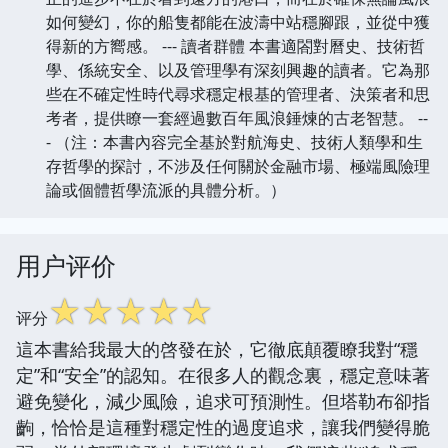
如何變幻，你的船隻都能在波濤中站穩腳跟，並從中獲
得新的方嚮感。 --- 讀者群體 本書適閤對曆史、技術哲
學、係統安全、以及管理學有深刻興趣的讀者。它為那
些在不確定性時代尋求穩定根基的管理者、決策者和思
考者，提供瞭一套經過數百年風浪錘煉的古老智慧。 --
- （注：本書內容完全基於對航海史、技術人類學和生
存哲學的探討，不涉及任何關於金融市場、極端風險理
論或個體哲學流派的具體分析。）
用户评价
☆
☆
☆
☆
☆
评分
這本書給我最大的啓發在於，它徹底顛覆瞭我對“穩
定”和“安全”的認知。在很多人的觀念裏，穩定意味著
避免變化，減少風險，追求可預測性。但塔勒布卻指
齣，恰恰是這種對穩定性的過度追求，讓我們變得脆