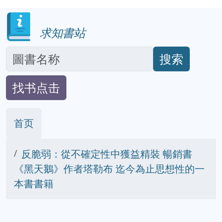
求知書站
搜索
找书点击
首页
反脆弱：從不確定性中獲益精裝 暢銷書
《黑天鵝》作者塔勒布 迄今為止思想性的一
本書書籍