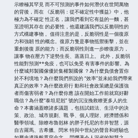
示瞭極其罕見 而不可預測的事件如何潛伏在世間萬物
的背後，而在 《反脆弱：從不確定性中獲益》中，他
極力為不確定 性正名，讓我們看到它有益的一麵，甚
至證明其存在 的必要性，他還建議我們以反脆弱性的
方式構建事物 。值得注意的是，反脆弱性是一個復原
力和強韌 性的概念。復原力隻是事物抵禦衝擊，並在
重創後復 原的能力；而反脆弱性則進一步瞭復原力，
讓事 物在壓力下逆勢生長、蒸蒸日上。 此外，反脆弱
性能對預測**免疫，也可以免受 有害事件的影響。為
什麼城邦製國傢優於集權製國傢 ？為什麼負債會置你
於不利境地？為什麼我們所說的 “效率”並未給我們帶來
真正的效率？為什麼政府行 動和社會政策總是保護強
者而傷害弱者？為什麼你應 該在開始工作前就寫好辭
職信？為什麼“泰坦尼剋” 號的沉沒挽救瞭更多人的生
命？本書涵蓋瞭諸多議題 ，包括試錯法、生活中的決
策、政治、城市規劃、戰 爭、個人理財、經濟體係和
醫學領域。除瞭布魯剋林 的胖子托尼的市井智慧，源
自古羅馬、古希臘、閃米 特與中世紀的聲音和經驗也
如曆史遺珠般貫穿全文， 閃爍著令人深省的智慧之