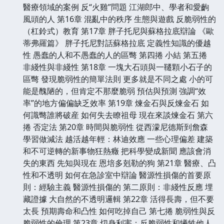
醫療領域的案例 反“火雞”問題 江湖郎中、學者和愛齣
風頭的人 第16章 混亂中的秩序 生態與遊戲 反脆弱性的
（杠鈴式）教育 第17章 胖子托尼與蘇格拉底辯論 《歐
蒂弗羅篇》 胖子托尼對話蘇格拉底 定義性知識的優越
性 愚蠢的人和不愚蠢的人的區彆 第四捲 小結 第五捲
非綫性與非綫性 第18章 一塊大石頭與一韆顆小石子的
區彆 發現脆弱性的簡單法則 更多就是不同之處 小的可
能是醜陋的，但肯定不那麼脆弱 預估與預測 強調“效
率”的地方偏偏缺乏效率 第19章 煉金石與反煉金石 如
何識彆誰將破産 如何失去瞭祖母 現在來談煉金石 第六
捲 否定法 第20章 時間與脆弱性 從西濛尼德斯到詹森
學習做減法 越活越年輕：林迪效應 一些心理偏差 建築
和不可逆轉的新事物狂熱癥 把科學變成新聞 應該會消
失的東西 先知與現在 恩培多剋勒的狗 第21章 醫療、凸
性和不透明 如何在急診室中辯論 醫源性損傷的首要原
則：經驗主義 醫源性損傷的 第二原則：非綫性反應 埋
藏證據 大自然的不透明邏輯 第22章 活得長壽，但不要
太長 預期壽命和凸性 如何吃掉自己 第七捲 脆弱性與反
脆弱性的倫理 第23章 切身利害：反脆弱性和犧牲他人