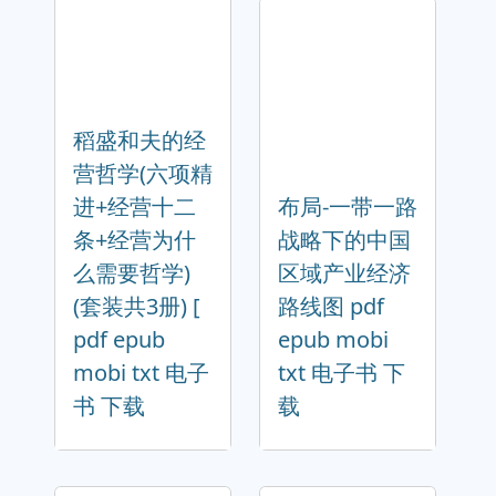
稻盛和夫的经
营哲学(六项精
进+经营十二
布局-一带一路
条+经营为什
战略下的中国
么需要哲学)
区域产业经济
(套装共3册) [
路线图 pdf
pdf epub
epub mobi
mobi txt 电子
txt 电子书 下
书 下载
载