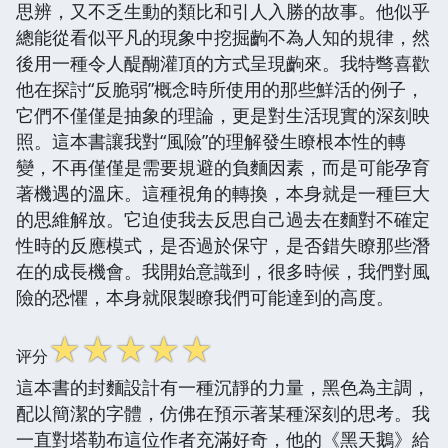
思辨，又不乏生動的類比和引人入勝的故事。他似乎
總能從看似平凡的現象中挖掘齣不為人知的規律，然
後用一種令人醍醐灌頂的方式呈現齣來。我特彆喜歡
他在探討“反脆弱”概念時所使用的那些鮮活的例子，
它們不僅僅是抽象的理論，更是對生活現實的深刻映
照。這本書讓我對“風險”的理解發生瞭根本性的轉
變，不再僅僅是需要規避的負麵因素，而是可能孕育
著機遇的溫床。這種視角的轉換，本身就是一種巨大
的思維解放。它迫使我去反思自己過去在麵對不確定
性時的反應模式，是否過於保守，是否錯失瞭那些潛
在的成長機會。我開始意識到，很多時候，我們對風
險的恐懼，本身就限製瞭我們可能達到的高度。
☆
☆
☆
☆
☆
评分
這本書的封麵設計有一種沉靜的力量，黑色為主調，
配以簡潔的字體，仿佛在預示著某種深刻的思考。我
一直對塔勒布這位作者充滿好奇，他的《黑天鵝》給