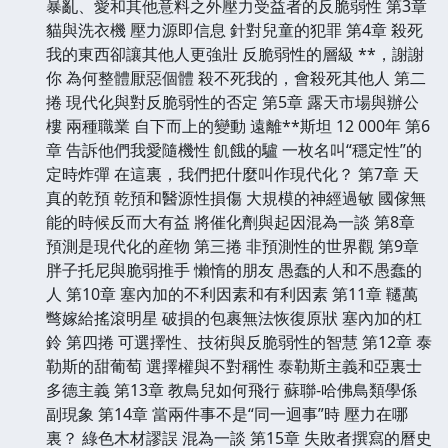
暴亂、愛和其他意料之外壓力受益者的反脆弱性 第3章
貓與洗衣機 壓力源即信息 針對兒童的犯罪 第4章 殺死
我的東西卻讓其他人更強壯 反脆弱性的層級 **，謝謝
你 為何整體厭惡個體 殺不死我的，會殺死其他人 第二
捲 現代化與對反脆弱性的否定 第5章 露天市場與辦公
樓 兩種職業 自下而上的變動 遠離**斯坦 12 000年 第6
章 告訴他們我愛隨機性 飢餓的驢 一枚名叫“穩定性”的
定時炸彈 在這裏，我們把什麼叫作現代化？ 第7章 天
真的乾預 乾預和醫源性損傷 大規模的神經過敏 國傢無
能的時候反而大有益 將催化劑與起因混為一談 第8章
預測是現代化的産物 第三捲 非預測性的世界觀 第9章
胖子托尼與脆弱推手 懶惰的朋友 愚蠢的人和不愚蠢的
人 第10章 塞內加的不利因素和有利因素 第11章 韆萬
彆嫁給搖滾明星 破損的包裹無法恢復原狀 塞內加的杠
鈴 第四捲 可選擇性、技術與反脆弱性的智慧 第12章 泰
勒斯的甜葡萄 選擇權與不對稱性 泰勒斯主義和亞裏士
多德主義 第13章 教鳥兒如何飛行 蘇聯-哈佛鳥類學係
副現象 第14章 當兩件事不是“同一迴事”時 壓力在哪
裏？ 綠色木材謬誤 混為一談 第15章 失敗者撰寫的曆史