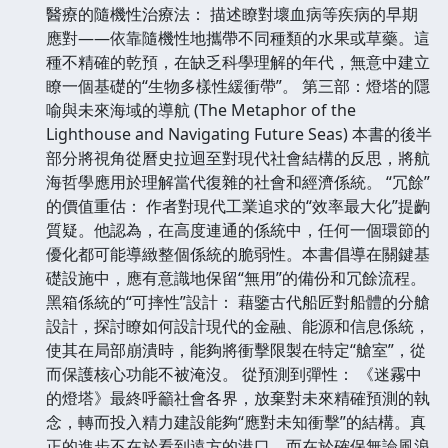
醫療的隨機性治療法： 描述瞭對壞血病等疾病的早期
應對——依靠隨機性地攜帶不同種類的水果或草藥。這
種不精確的乾預，在缺乏科學理解的年代，無意中建立
瞭一個基礎的“生物多樣性緩衝帶”。 第三部：燈塔的隱
喻與未來海域的導航 (The Metaphor of the
Lighthouse and Navigating Future Seas) 本書的後半
部分將視角從曆史拉迴至對現代社會結構的反思，將航
海哲學應用於理解當代復雜的社會和經濟係統。 “冗餘”
的價值重估： 作者對現代工業追求的“效率最大化”提齣
質疑。他認為，在高度連通的係統中，任何一個環節的
優化都可能導緻整個係統的脆弱性。本書倡導在關鍵基
礎設施中，應有意識地保留“無用”的備份和冗餘流程。
黑箱係統的“可摔性”設計： 藉鑒古代船匠對船體的分艙
設計，探討瞭如何設計現代的金融、能源和信息係統，
使其在局部崩潰時，能夠將衝擊限製在特定“艙室”，從
而保護核心功能不被淹沒。 從預測到彈性： 《迷霧中
的燈塔》最終呼籲社會各界，放棄對未來精確預測的執
念，轉而投入精力建設能夠“應對未知衝擊”的結構。真
正的進步不在於看到遠方的港口，而在於確保無論風浪