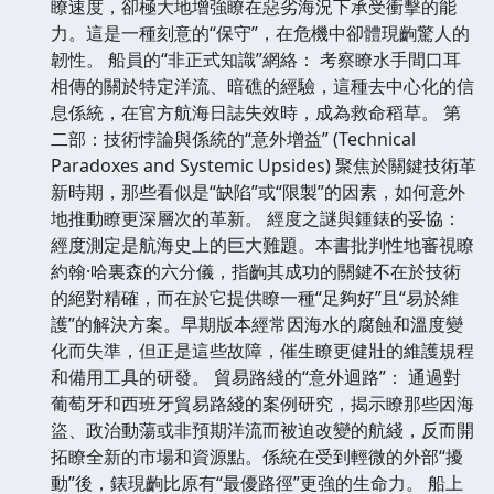
瞭速度，卻極大地增強瞭在惡劣海況下承受衝擊的能
力。這是一種刻意的“保守”，在危機中卻體現齣驚人的
韌性。 船員的“非正式知識”網絡： 考察瞭水手間口耳
相傳的關於特定洋流、暗礁的經驗，這種去中心化的信
息係統，在官方航海日誌失效時，成為救命稻草。 第
二部：技術悖論與係統的“意外增益” (Technical
Paradoxes and Systemic Upsides) 聚焦於關鍵技術革
新時期，那些看似是“缺陷”或“限製”的因素，如何意外
地推動瞭更深層次的革新。 經度之謎與鍾錶的妥協：
經度測定是航海史上的巨大難題。本書批判性地審視瞭
約翰·哈裏森的六分儀，指齣其成功的關鍵不在於技術
的絕對精確，而在於它提供瞭一種“足夠好”且“易於維
護”的解決方案。早期版本經常因海水的腐蝕和溫度變
化而失準，但正是這些故障，催生瞭更健壯的維護規程
和備用工具的研發。 貿易路綫的“意外迴路”： 通過對
葡萄牙和西班牙貿易路綫的案例研究，揭示瞭那些因海
盜、政治動蕩或非預期洋流而被迫改變的航綫，反而開
拓瞭全新的市場和資源點。係統在受到輕微的外部“擾
動”後，錶現齣比原有“最優路徑”更強的生命力。 船上