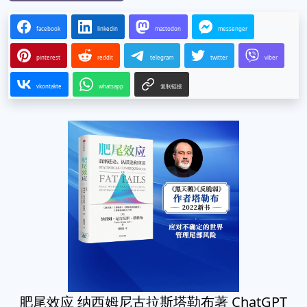
facebook
linkedin
mastodon
messenger
pinterest
reddit
telegram
twitter
viber
vkontakte
whatsapp
复制链接
肥尾效应 纳西姆尼古拉斯塔勒布著 ChatGPT