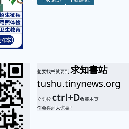
求知書站
想要找书就要到
tushu.tinynews.org
ctrl+D
立刻按
收藏本页
你会得到大惊喜!!