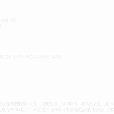
覺檢查流程
程
能測定圖-色點綫圖色點綫圖使用說明
標準照明體C設計，相關色溫近似6800K。相當於在朝北房
，亮度在300Lx以上。不宜選擇白熾燈（淡黃顔色的傢用燈泡）或