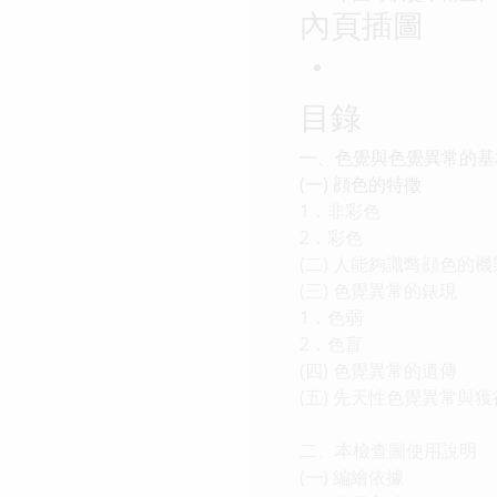
內頁插圖
目錄
一、色覺與色覺異常的基
(一) 顔色的特徵
1．非彩色
2．彩色
(二) 人能夠識彆顔色的機
(三) 色覺異常的錶現
1．色弱
2．色盲
(四) 色覺異常的遺傳
(五) 先天性色覺異常與
二、本檢查圖使用說明
(一) 編繪依據