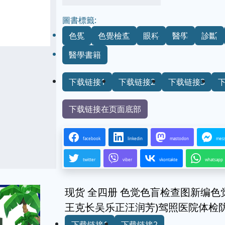
圖書標籤:
色覺
色覺檢查
眼科
醫學
診斷
醫學書籍
下载链接1
下载链接2
下载链接3
下载链接在页面底部
facebook
linkedin
mastodon
mes
twitter
viber
vkontakte
whatsapp
现货 全四册 色觉色盲检查图新编色觉检查
王克长吴乐正汪润芳)驾照医院体检
下载链接1
下载链接2