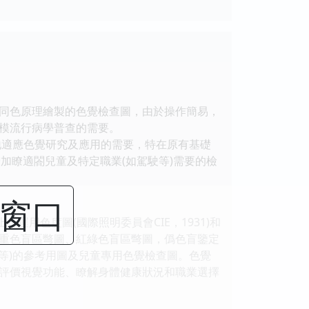
同色原理繪製的色覺檢查圖，由於操作簡易，
模流行病學普查的需要。
地適應色覺研究及應用的需要，特在原有基礎
，增加瞭適閤兒童及特定職業(如駕駛等)需要的檢
閉窗口
用色度圖(國際照明委員會CIE，1931)和
重色盲區彆圖、紅綠色盲區彆圖，僞色盲鑒定
駛等)的參考用圖及兒童專用色覺檢查圖。色覺
評價視覺功能、瞭解身體健康狀況和職業選擇