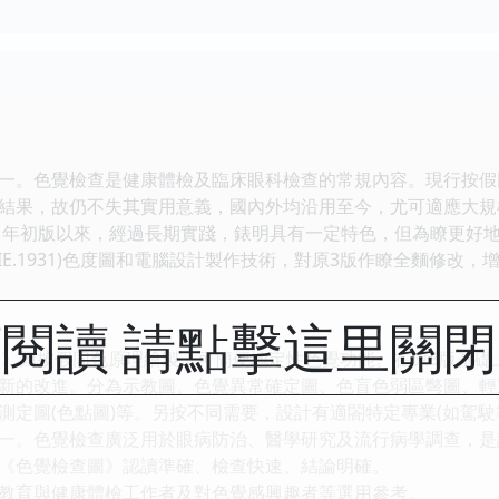
。色覺檢查是健康體檢及臨床眼科檢查的常規內容。現行按假
結果，故仍不失其實用意義，國內外均沿用至今，尤可適應大規
年初版以來，經過長期實踐，錶明具有一定特色，但為瞭更好
IE.1931)色度圖和電腦設計製作技術，對原3版作瞭全麵修改
閱讀 請點擊這里關
圖按假同色原理繪製，可簡便地定性色覺功能。在原3版基礎上，運
新的改進。分為示教圖、色覺異常確定圖、色盲色弱區彆圖、輕
測定圖(色點圖)等。另按不同需要，設計有適閤特定專業(如駕
一。色覺檢查廣泛用於眼病防治、醫學研究及流行病學調查，是
《色覺檢查圖》認讀準確、檢查快速、結論明確。
育與健康體檢工作者及對色覺感興趣者等選用參考。