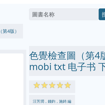
（第4版）
色覺檢查圖（第4版）
mobi txt 电子书 
☆
☆
☆
☆
☆
汪芳潤，錢鈞，施錡 編