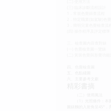
(二) 使用方法
(三) 臨床診斷流程設計
1．常規色覺篩查流程
2．特定職業(如駕駛)色
3．簡明兒童色覺檢查流
(四) 操作程序及評定標準
三、檢查圖內容查對錶
(一) 色覺檢查圖一覽錶
(二) 黃斑色覺與形覺功
四、色覺檢查圖
五、色點綫圖
六、主要參考文獻
精彩書摘
（二）便用萬法
（1）光照條件：本圖以
圖錶麵的入射角呈45°