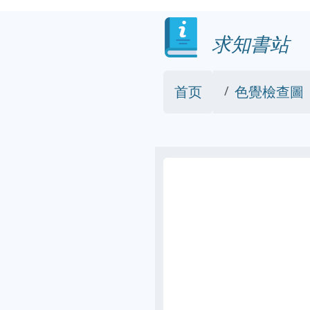
求知書站
首页
色覺檢查圖