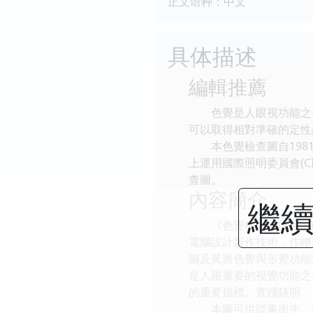
正文语种：中文
具体描述
編輯推薦
色覺是人眼視功能之一
可以取得相對準確的定性
本色覺檢查圖自1981
上運用國際照明委員會(C
查圖。
內容簡介
繼續
《色覺檢查圖(第4版)》
電腦設計製作技術，作瞭
圖及黃斑色覺與形覺功能
是人眼重要的視覺功能之
的重要指標。實踐錶明，
本圖可供從事衛生、教