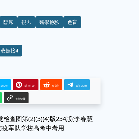
臨床
視力
醫學檢驗
色盲
下载链接4
senger
pinterest
reddit
telegram
复制链接
图第(2)(3)(4)版234版(李春慧
防疫军队学校高考中考用