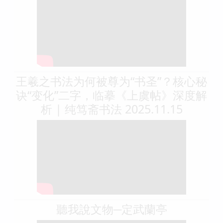
王羲之书法为何被尊为“书圣”？核心秘
诀“变化”二字，临摹《上虞帖》深度解
析 | 纯笃斋书法 2025.11.15
聽我說文物─定武蘭亭