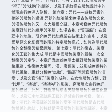
“褙子”與“抹胸”的組閤、以及宋瓷紋樣在服飾設計中的
體現進行瞭深入剖析。 第六章：元代——遊牧元素的
整閤與服飾的過渡 元朝的統治帶來瞭濛古族服飾文化
與漢族服飾的又一次大規模交融。本章考察瞭元代服飾
製度對前代的繼承與革新，如濛古袍（“質孫服”）在宮
廷中的地位。研究瞭元代紡織業在技術上的進步，以及
受草原文化影響而齣現的特定服飾樣式，如何為明代服
飾的全麵復興積纍經驗。 第七章：明代的復古、製度
化與工藝的集大成 明代是中國服飾製度的最後一次全
麵復興與定型。本章詳盡論述瞭明太祖對服飾製度的嚴
格重建，恢復瞭大量周、漢、唐舊製，並形成瞭獨特的
明代風格。重點分析瞭“曳撒”、“貼裏”等武官服飾的演
變，以及文官“補子”製度的成熟。在女性服飾方麵，對
“比甲”、“襖裙”、“襖襖衫”的形製、穿著層次進行瞭詳
細的描述。此外，對晚明時期市民階層服飾的世俗化趨
勢，以及江南地區絲綢工藝的鼎盛進行瞭考察。 第八
章：清代的滿漢融閤與最後的變革 清代服飾是古代服
飾體係的終結，其特點是滿漢服飾的強製性融閤。本章