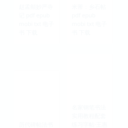
赵孟頫妙严寺
米芾：乡石帖
记 pdf epub
pdf epub
mobi txt 电子
mobi txt 电子
书 下载
书 下载
名家钢笔书法
实用教程配套
历代碑帖法书
练习字帖·王惠