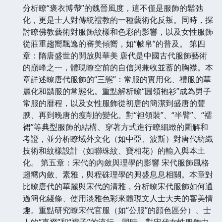
分析瞭“褒衣博帶”的魏晉風度，這不僅是服飾的鬆弛
化，更是士人對傳統禮教的一種藝術化反叛。同時，探
討瞭佛教藝術對服飾紋樣和色彩的影響，以及女性服飾
從莊重趨嚮飄逸的審美傾嚮，如“帔帛”的普及。 第四
章：隋唐盛世的開放與華美 唐代是中國古代服飾藝術
的巔峰之一，體現瞭空前的自信與兼收並蓄的胸襟。本
章詳述瞭唐代服飾的“三態”：常服的實用化、禮服的華
麗化和鬍服的常態化。重點解析瞭“圓領袍衫”成為男子
常服的曆程，以及女性服飾從初唐的簡潔到盛唐的豐
腴、再到晚唐的瘦削的變化。對“袒領裝”、“半臂”、“襦
裙”等典型服飾的結構、穿著方式進行瞭細緻的圖解和
考證，並分析瞭域外文化（如中亞、波斯）對唐代紡織
技術和紋樣設計（如聯珠紋、寶相花）的輸入與本土
化。 第五章：宋代的內斂與理學的影響 宋代服飾風格
趨嚮內斂、素雅，與程硃理學的興盛息息相關。本章對
比瞭唐代的華麗與宋代的清雅，分析瞭宋代服飾如何通
過簡化綫條、使用淡雅色彩來體現文人士大夫的審美情
趣。重點研究瞭宋代官服（如“公服”的顔色區分）、士
人的“直裰”和“褙子”的流行。同時，對宋代女性服飾中