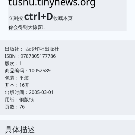
tushu.tinynews.org
ctrl+D
立刻按
收藏本页
你会得到大惊喜!!
出版社： 西泠印社出版社
ISBN：9787805177786
版次：1
商品编码：10052589
包装：平装
开本：16开
出版时间：2005-03-01
用纸：铜版纸
页数：76
具体描述