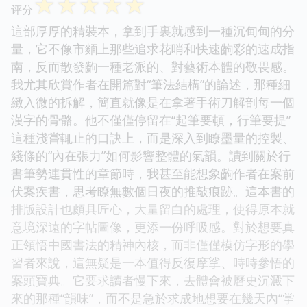
☆
☆
☆
☆
☆
评分
這部厚厚的精裝本，拿到手裏就感到一種沉甸甸的分
量，它不像市麵上那些追求花哨和快速齣彩的速成指
南，反而散發齣一種老派的、對藝術本體的敬畏感。
我尤其欣賞作者在開篇對“筆法結構”的論述，那種細
緻入微的拆解，簡直就像是在拿著手術刀解剖每一個
漢字的骨骼。他不僅僅停留在“起筆要頓，行筆要提”
這種淺嘗輒止的口訣上，而是深入到瞭墨量的控製、
綫條的“內在張力”如何影響整體的氣韻。讀到關於行
書筆勢連貫性的章節時，我甚至能想象齣作者在案前
伏案疾書，思考瞭無數個日夜的推敲痕跡。這本書的
排版設計也頗具匠心，大量留白的處理，使得原本就
意境深遠的字帖圖像，更添一份呼吸感。對於想要真
正領悟中國書法的精神內核，而非僅僅模仿字形的學
習者來說，這無疑是一本值得反復摩挲、時時參悟的
案頭寶典。它要求讀者慢下來，去體會被曆史沉澱下
來的那種“韻味”，而不是急於求成地想要在幾天內“掌