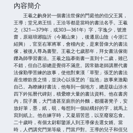
內容簡介
王羲之齣身於一個書法世傢的門庭他的伯父王翼，
王導；堂兄弟王恬，王洽等都是當時的書法名手。王羲
之（321—379年，或303—361年）字，字逸少，號澹
齋，原籍琅琊臨沂（今屬山東），後遷居山陰（今浙江
紹興），官至右軍將軍，會稽內史，是東晉偉大的書法
傢，被後人尊為書聖。王羲之七歲那年，拜女書法傢衛
鑠為師學習書法。王羲之臨摹衛書一直到十二歲，雖已
不錯，但自己卻總是覺得不滿意。因常聽老師講曆代書
法傢勤學苦練的故事，使他對東漢「草聖」張芝的書法
産生瞭欽羨之情，並決心以張芝的「臨池」故事來激勵
自己。為瞭練好書法，他每到一個地方，總是跋山涉水
四下鈐拓曆代碑刻，積纍瞭大量的書法資料。他在書房
內，院子裏，大門邊甚至廁所的外麵，都擺著凳子，安
放好筆，墨，紙，硯，每想到一個結構好的字，就馬上
寫到紙上。他在練字時，又凝眉苦思，以至廢寢忘食。
二十歲時，有個太尉郗鑒派人到王導傢去選女婿。當
時，人們講究門第等級，門當戶對。王導的兒子和侄兒