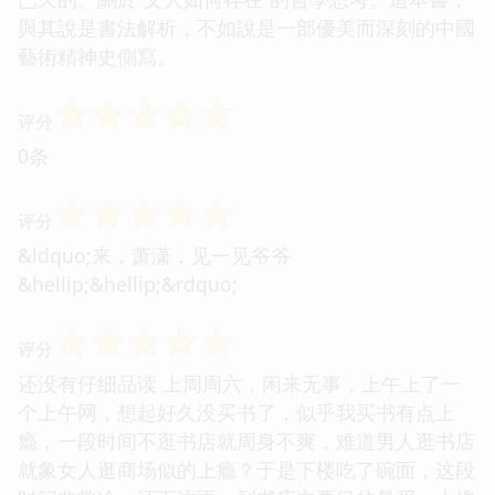
與其說是書法解析，不如說是一部優美而深刻的中國
藝術精神史側寫。
☆
☆
☆
☆
☆
评分
0条
☆
☆
☆
☆
☆
评分
&ldquo;来，萧潇，见一见爷爷
&hellip;&hellip;&rdquo;
☆
☆
☆
☆
☆
评分
还没有仔细品读 上周周六，闲来无事，上午上了一
个上午网，想起好久没买书了，似乎我买书有点上
瘾，一段时间不逛书店就周身不爽，难道男人逛书店
就象女人逛商场似的上瘾？于是下楼吃了碗面，这段