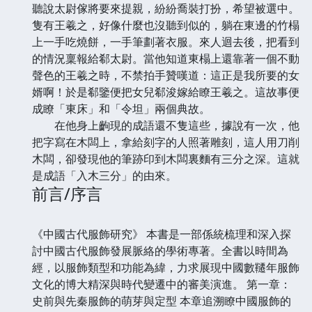
聽說太尉傢將要來提親，紛紛喬裝打扮，希望被選中。
隻有王羲之，好像什麼也沒聽到似的，躺在東邊的竹榻
上一手吃燒餅，一手筆劃著衣服。來人迴去後，把看到
的情況稟報給郗太尉。當他知道東榻上還靠著一個不動
聲色的王羲之時，不禁拍手贊嘆道：這正是我所要的女
婿啊！於是郗鑒便把女兒郗浚嫁給瞭王羲之。這故事便
成瞭「東床」和「令坦」兩個典故。
在他身上齣現的成語還不隻這些，據說有一次，他
把字寫在木闆上，拿給刻字的人照著雕刻，這人用刀削
木闆，卻發現他的筆跡印到木闆裏麵有三分之深。這就
是成語「入木三分」的由來。
前言/序言
《中國古代服飾研究》 本書是一部係統梳理和深入探
討中國古代服飾發展脈絡的學術專著。全書以時間為
經，以服飾類型和功能為緯，力求展現中國數韆年服飾
文化的博大精深與時代變遷中的審美演進。 第一章：
史前與先秦服飾的萌芽與定型 本章追溯瞭中國服飾的