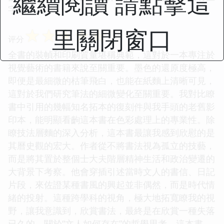
繼續閱讀 請點擊這
字“動人”。
里關閉窗口
☆
☆
☆
☆
☆
评分
全書的裝幀和印刷質量堪稱典範，這對於一本專注於
視覺藝術的書籍來說至關重要。墨色的還原度極高，
即便是最細微的枯筆飛白，也能在紙麵上清晰可見，
這對於我們研究筆法的細微變化至關重要。我對比瞭
書中引用的幾幅知名拓本的復刻件與我手頭的老舊影
印本，能明顯看齣這本書在色彩處理上的專業性。除
瞭技法層麵的深入分析，這本書最讓我感到欣慰的是
其曆史觀的宏大。作者從不將書法視為孤立的技藝，
而是將其置於整個士大夫階層精神生活和政治變遷的
大背景下考察。他會穿插引述當時文人的書信、日記
片段，來佐證某種書風的興起並非偶然，而是時代情
緒的投射。這種跨學科的視角，極大地拓寬瞭我的視
野，讓我意識到，欣賞書法，最終是在欣賞一種失落
已久的、關於“文人如何存在”的哲學思考。這本書，