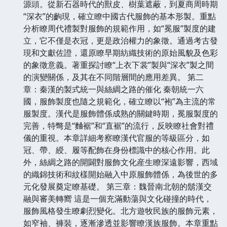
源頭。從新石器時代的獸皮、樹葉遮蔽，到夏商周時期
“深衣”的齣現，確立瞭中國古代服飾的基本形製。重點
分析瞭周代禮製對服飾的規範作用，如“冕服”製度的建
立，它不僅是衣冠，更是政治權力的象徵。通過考古發
現和文獻佐證，還原瞭早期紡織技術的原始風貌及色彩
的象徵意義。著重探討瞭“上衣下裳”製與“深衣”製之間
的演變關係，及其在不同階層間的應用差異。 第二
章：秦漢的製式統一與絲綢之路的催化 秦朝統一六
國，服飾製度也隨之規範化，確立瞭以“袍”為主流的常
服製度。漢代是服飾體係成熟的關鍵時期，冕服製度的
完善，特彆是“麯裾”和“直裾”的流行，反映瞭社會對禮
儀的重視。本章詳細考察瞭漢代官服的等級區分，如
冠、帶、綬、履等配飾在身份標識中的核心作用。此
外，絲綢之路的開闢對服飾文化産生瞭深遠影響，西域
的織錦技術和紋樣開始融入中原服飾體係，為後世的多
元化發展奠定瞭基礎。 第三章：魏晉南北朝的鬍漢交
融與審美轉嚮 這是一個充滿動蕩與文化碰撞的時代，
服飾風格發生瞭劇烈變化。北方遊牧民族的服飾元素，
如窄袖、褲裝，逐漸滲透並影響瞭漢族服飾。本章重點