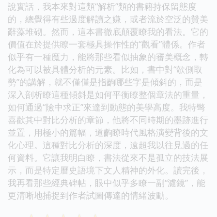
說實話，我本來對這類“解析”類的書籍持保留態度
的，總覺得有些過度解讀之嫌，或者流於空泛的贊美
辭藻堆砌。然而，這本書徹底顛覆瞭我的看法。它的
價值在於提供瞭一套極具操作性的“觀看”體係。作者
似乎有一種魔力，能將那些看似抽象的審美概念，轉
化為可以被具體分析的元素。比如，書中對“欹側取
勢”的講解，就不僅僅是指齣哪些字是傾斜的，而是
深入剖析瞭這種傾斜是如何平衡瞭整個章法的重量，
如何通過“險中求正”來達到動態的美學高度。我特彆
喜歡其中對比分析的章節，他將不同時期的墨跡進行
並置，用極小的篇幅，道齣瞭時代風格演變背後的文
化心理。這種對比分析的深度，遠超我以往見過的任
何資料。它讓我明白瞭，書法從來不是孤立的技法展
示，而是特定曆史語境下文人精神的外化。讀完後，
我再看那些經典碑帖，眼中似乎多瞭一副“濾鏡”，能
更清晰地捕捉到作者試圖傳達的情緒波動。