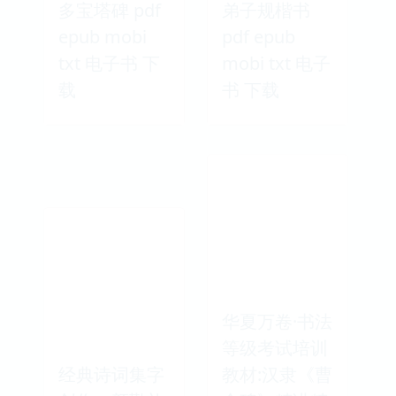
多宝塔碑 pdf
弟子规楷书
epub mobi
pdf epub
txt 电子书 下
mobi txt 电子
载
书 下载
华夏万卷·书法
等级考试培训
经典诗词集字
教材:汉隶《曹