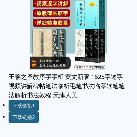
王羲之圣教序字字析 黄文新著 1523字逐字
视频讲解碑帖笔法临析毛笔书法临摹软笔笔
法解析书法教程 天津人美
下载链接1
下载链接2