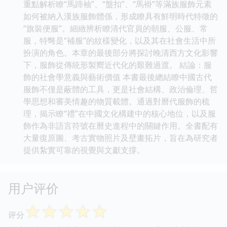
重點解析瞭“馬蹄袖”、“盤扣”、“馬褂”等滿族服飾元素
如何被納入漢族服飾體係，形成瞭具有鮮明時代特徵的
“旗裝便服”。細緻辨析瞭清代官員的朝服、公服、常
服，特彆是“補服”的紋樣變化，以及其在社會生活中所
扮演的角色。本章的最後部分將探討晚清西方文化影響
下，服飾從傳統形製嚮近代化的艱難過渡。 結論：服
飾的社會學意義與藝術價值 本書最後總結瞭中國古代
服飾不僅是蔽體的工具，更是社會結構、政治倫理、哲
學思想和審美情趣的物質載體。通過對曆代服飾的梳
理，揭示瞭“禮”在中國文化構建中的核心地位，以及服
飾作為非語言符號在曆史進程中的關鍵作用。全書配有
大量復原圖、考古實物照片及壁畫拓片，旨在為研究者
提供紮實可靠的視覺與文獻支撐。
用户评价
☆
☆
☆
☆
☆
评分