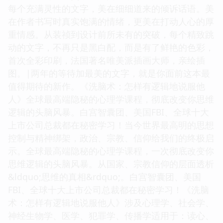
每个充满灵性的文字，美在细细道来的倾诉话语。美
在作者书写时真实饱满的情绪，更美在打动人心的厚
重情感。从装祯到设计前所未有的突破，每个精致跳
动的文字，不再只是黑白配，而是有了鲜艳的色彩，
首次全彩印刷，法国著名唯美派插画大师，亲绘插
图。|两年的等待加最美的文字，就是你面前这本最
值得期待的新作。《洗脑术：怎样有逻辑地说服他
人》全球最高端隐秘的心理学课程，彻底改变你思维
逻辑的头脑风暴。白宫智囊团、美国FBI、全球十大
上市公司总裁都在秘密学习！当今世界最高明的思想
控制与精神绑架，政治、宗教、信仰给我们的终极启
示。全球最高端隐秘的心理学课程，一次彻底改变你
思维逻辑的头脑风暴。从国家、宗教信仰的层面透析
&ldquo;思维的真相&rdquo;。白宫智囊团、美国
FBI、全球十大上市公司总裁都在秘密学习！《洗脑
术：怎样有逻辑地说服他人》涉及心理学、社会学、
神经生物学、医学、犯罪学、传播学适用于：读心、