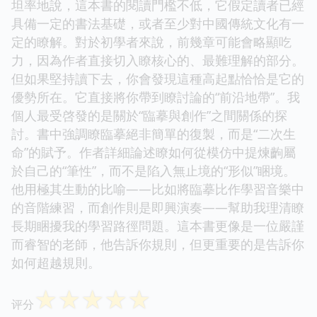
坦率地說，這本書的閱讀門檻不低，它假定讀者已經
具備一定的書法基礎，或者至少對中國傳統文化有一
定的瞭解。對於初學者來說，前幾章可能會略顯吃
力，因為作者直接切入瞭核心的、最難理解的部分。
但如果堅持讀下去，你會發現這種高起點恰恰是它的
優勢所在。它直接將你帶到瞭討論的“前沿地帶”。我
個人最受啓發的是關於“臨摹與創作”之間關係的探
討。書中強調瞭臨摹絕非簡單的復製，而是“二次生
命”的賦予。作者詳細論述瞭如何從模仿中提煉齣屬
於自己的“筆性”，而不是陷入無止境的“形似”睏境。
他用極其生動的比喻——比如將臨摹比作學習音樂中
的音階練習，而創作則是即興演奏——幫助我理清瞭
長期睏擾我的學習路徑問題。這本書更像是一位嚴謹
而睿智的老師，他告訴你規則，但更重要的是告訴你
如何超越規則。
☆
☆
☆
☆
☆
评分