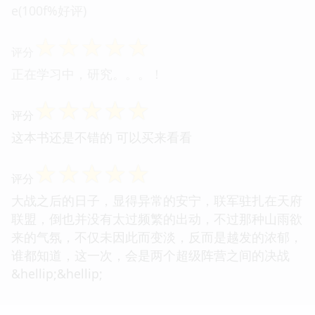
e(100f%好评)
☆
☆
☆
☆
☆
评分
正在学习中，研究。。。！
☆
☆
☆
☆
☆
评分
这本书还是不错的 可以买来看看
☆
☆
☆
☆
☆
评分
大战之后的日子，显得异常的安宁，联军驻扎在天府
联盟，倒也并没有太过频繁的出动，不过那种山雨欲
来的气氛，不仅未因此而变淡，反而是越发的浓郁，
谁都知道，这一次，会是两个超级阵营之间的决战
&hellip;&hellip;