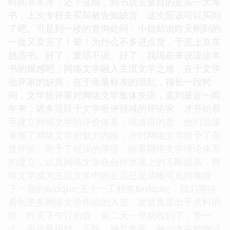
时间非常冷，还下这雨，到书店主要目的是买一大堆
书，上次专程去买却被告知缺货，这次应该可以买到
了吧。可是到一楼的查询处问，小姐却说昨天刚到的
一批又卖完了！晕！为什么不多进点货，于是上京东
挑选书。好了，废话不说。好了，我现在来说说这本
书的观感吧，网络文学融入主流文学之难，在于文学
批评家的缺席，在于衡量标准的混乱，很长一段时
间，文学批评家对网络文学集体失语，直到最近一两
年来，诸多活跃于文学批评领域的评论家，才开始着
手建立网络文学的评价体系，很难得的是，他们迅速
掌握了网络文学的魅力内核，并对网络文学给予了高
度评价、寄予了很深的厚望。随着网络文学理论体系
的建立，以及网络文学在创作水准上的不断提高，网
络文学成为主流文学中的主流已是清晰可见的事情，
下一届的&ldquo;五个一工程奖&rdquo;，我们期待
看到更多网络文学作品的入选。发货真是出乎意料的
快，昨天下午订的货，第二天一早就收到了，赞一
个，书质量很好，正版。独立包装，每一本有购物清