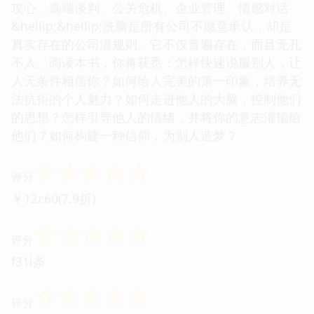
攻心、高端谈判、公关危机、企业管理、情感对话
&hellip;&hellip;洗脑是所有公司不愿意承认，却是
真实存在的公司潜规则。它不仅普遍存在，而且无孔
不入。阅读本书，你将获悉：怎样快速说服别人，让
人无条件相信你？如何给人完美的第一印象，培养无
法抗拒的个人魅力？如何走进他人的大脑，控制他们
的思想？怎样引导他人的情绪，并将你的意志灌输给
他们？如何构建一种信仰，为别人造梦？
☆
☆
☆
☆
☆
评分
￥12r.60(7.9折)
☆
☆
☆
☆
☆
评分
f31i条
☆
☆
☆
☆
☆
评分