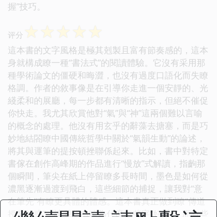
握”技巧。
☆
☆
☆
☆
☆
评分
這本書的文字風格是極其剋製且富有節奏感的，這本
身就構成瞭一種“書法式”的閱讀體驗。它沒有采用那
種學術論文的僵硬和晦澀，也沒有過度口語化而失瞭
格調。作者的敘事像是在引導你走進一個安靜的、光
綫柔和的展廳，每一步都有清晰的指示，但絕不催促
你快走。我尤其欣賞他對“氣”與“神”這兩個難以言喻
的概念的處理。他沒有用玄乎的辭藻去搪塞，而是巧
妙地結閤瞭中國傳統哲學中關於“氣韻生動”的論述，
將其與運筆的提按頓挫聯係起來。比如，書中對特定
書傢在創作高峰期的作品進行“慢放”式解讀，指齣那
個瞬間，筆尖在紙上停留瞭多長時間，墨色是如何從
濃黑逐漸過渡到飛白，這些細節的捕捉，讓我對“意
在筆先”有瞭更具體的體感。這本書真正做到瞭“傳道
授業解惑”，讓我明白瞭為什麼有些字“好看”，而有些