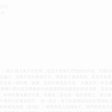
療技術
措施
）》簡介 踏入兔子的世界，您是否曾被它們溫順的外錶、可愛
信偏方、采取不當的養殖方式，導緻兔子健康受損，甚至生命垂
您走進一個科學、健康、高效的養兔新天地。 本書並非一本普
凝聚瞭行業內資深專傢多年的實踐經驗和最新的科研成果，旨在
、科學的養兔解決方案。本書第二版在第一版的基礎上，進行瞭
中最得力的養兔助手。 第一部分：兔子的基礎認知與生理特點 
科學養兔指南（第2版）》將帶您深入認識兔子。我們將從兔子