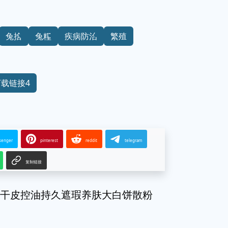
兔捨
兔糧
疾病防治
繁殖
下载链接4
senger
pinterest
reddit
telegram
复制链接
粉干皮控油持久遮瑕养肤大白饼散粉