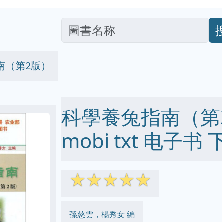
南（第2版）
科學養兔指南（第2版
mobi txt 电子书 
☆
☆
☆
☆
☆
孫慈雲，楊秀女 編