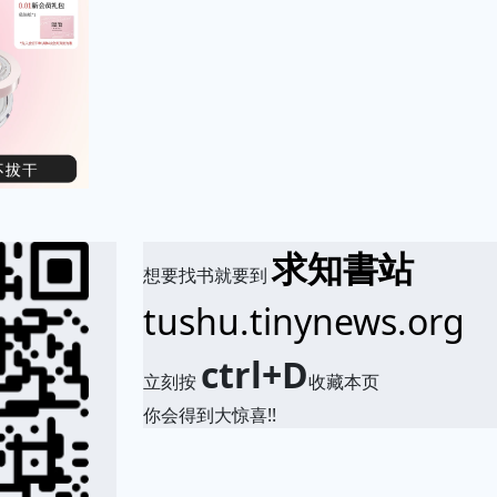
求知書站
想要找书就要到
tushu.tinynews.org
ctrl+D
立刻按
收藏本页
你会得到大惊喜!!