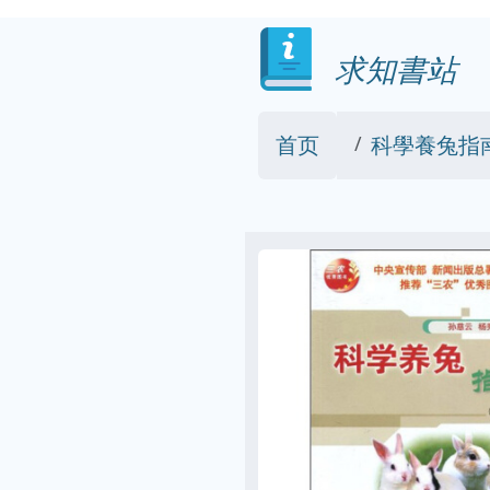
求知書站
首页
科學養兔指