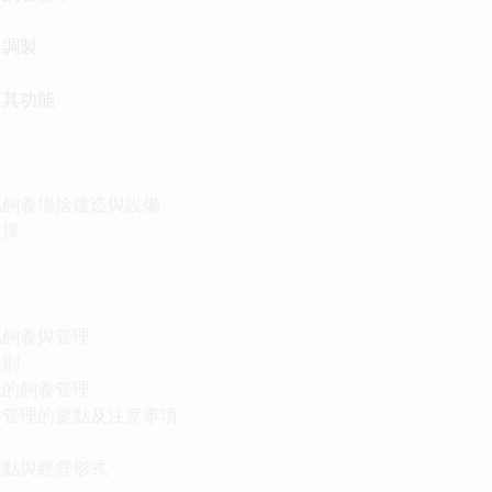
與調製
及其功能
化飼養場捨建造與設備
選擇
化飼養與管理
原則
段的飼養管理
養管理的要點及注意事項
特點與經營形式