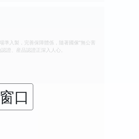
場準入製，完善保障體係，隨著國傢“無公害
地認證、産品認證正深入人心。
閉窗口