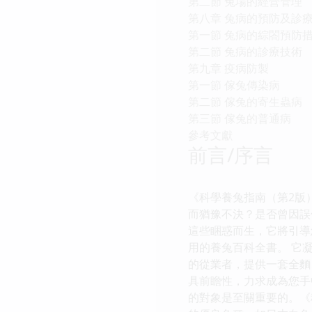
第二節 兔場的經營管理
第八章 兔病的預防及診
第一節 兔病的綜閤預防
第二節 兔病的診療技術
第九章 疫病防製
第一節 傢兔傳染病
第二節 傢兔的寄生蟲病
第三節 傢兔的普通病
參考文獻
前言/序言
《科學養兔指南（第2版
而猶豫不決？是否曾因誤
這些睏惑而生，它將引導
用的養兔百科全書。 它
的從業者，提供一套全麵
具前瞻性，力求成為您手
的對象是至關重要的。《