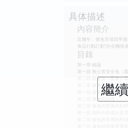
具体描述
內容簡介
近幾年，傢兔市場競爭激
食品行動計劃”的全麵推
目錄
第一章 緒論
第一節 無公害安全兔（
第二節 影響兔（畜禽）
繼續
第二章 傢兔的生物學特
第一節 傢兔的生物學特
第二節 傢兔的品種
第三章 傢兔的營養與飼
第一節 飼料中的成分及
第二節 傢兔的常用飼料
第三節 傢兔的營養需要