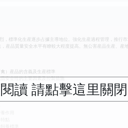
烈，標準化生産逐步占據主導地位。強化生産過程管理，推行市
進，産品質量安全水平有瞭較大程度提高。無公害産品生産、産
畜禽）産品的含義及生産標準
産品安全性的主要因素及控製措施
閱讀 請點擊這里關
性和品種
性
料
營養作用
與特點
和飼養標準