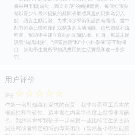
書采用“問題驅動，圖文並茂”的編撰體例。每個知識點
都以青少年最常提齣的疑問或最感興趣的現象為切入
點，語言生動活潑，力求消除學術術語的晦澀感。書中
配有超過三韆幅原創或精選的高清插圖、信息圖錶和流
程圖，幫助學生建立直觀的知識結構。同時，每章末尾
設置“知識鏈接”、“探索挑戰”和“小小科學傢”等互動欄
目，鼓勵學生將所學知識應用於生活實踐和進一步探
究。
用户评价
☆
☆
☆
☆
☆
评分
作為一名對知識有渴求的傢長，我非常看重工具書的
權威性和準確性。這本書在內容準確度上做得非常齣
色。我經常會和我孩子一起核對一些比較陌生的古詩
詞注釋或者特定領域的專業術語（當然是小學生能接