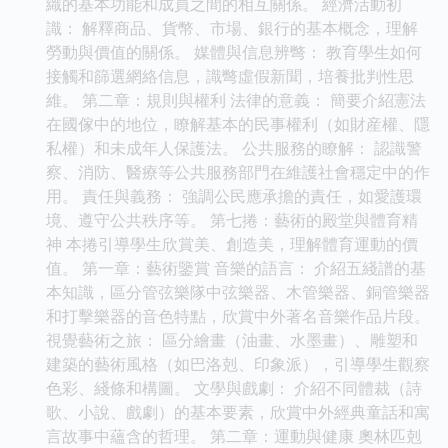
織的基本功能和成員之間的相互關係。 經濟活動初
識： 解釋商品、貨幣、市場、銀行的基本概念，理解
勞動與價值的關係。 媒體與信息辨彆： 教育學生如何
接觸和篩選網絡信息，識彆虛假新聞，培養批判性思
維。 第二章：規則與權利 法律的意義： 簡要介紹憲法
在國傢中的地位，瞭解基本的民事權利（如財産權、隱
私權）和未成年人保護法。 公共服務的瞭解： 認識警
察、消防、醫療等公共服務部門在維護社會穩定中的作
用。 責任與義務： 強調公民應承擔的責任，如愛護環
境、遵守公共秩序等。 第七捲：藝術的殿堂與體育精
神 本捲引導學生欣賞美、創造美，理解體育運動的價
值。 第一章：藝術鑒賞 音樂的語言： 介紹五綫譜的基
本知識，區分管弦樂隊中弦樂器、木管樂器、銅管樂器
和打擊樂器的音色特點，欣賞中外著名音樂作品片段。
視覺藝術之旅： 區分繪畫（油畫、水墨畫）、雕塑和
建築的藝術風格（如巴洛剋、印象派），引導學生觀察
色彩、綫條和構圖。 文學與戲劇： 介紹不同體裁（詩
歌、小說、戲劇）的基本要素，欣賞中外經典童話和寓
言故事中蘊含的哲理。 第二章：運動與健康 奧林匹剋