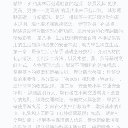
精神： 介紹奧林匹剋運動會的起源、發展及其“更快、
更高、更強——更團結”的現代奧林匹剋口號。 球類運
動基礎： 介紹籃球、足球、排球等主流球類運動的基
本規則、場地要求和戰術概念。 體育對身心的益處：
闡述適度體育鍛煉對心肺功能、肌肉發展和心理調節的
積極影響。 第八捲：生活技能與安全百科 本捲提供實
用的生活知識和必要的安全常識，助力學生獨立生活。
第一章：居傢生活小幫手 基礎烹飪技巧： 介紹食材的
初步清洗、切割安全方法，以及水煮、蒸、煎等基礎烹
飪方式。 衣物護理常識： 學習不同麵料的洗滌標識，
掌握基本的熨燙和縫補技能。 理財觀念啓濛： 理解儲
蓄的重要性，區分需要（Needs）和想要（Wants），
進行簡單的收支記錄。 第二章：安全無小事 交通安全
準則： 詳細說明行人、騎行者在不同交通環境下應遵
守的規則，識彆交通標誌。 傢庭防火與急救： 學習正
確使用滅火器、如何在火災中自救逃生；掌握基本的止
血、包紮和人工呼吸（心肺復蘇基礎）知識。 網絡社
交與防範： 提醒學生保護個人信息，警惕網絡欺淩和
不良信息，建立健康的數字生活習慣。 編撰特色： 本