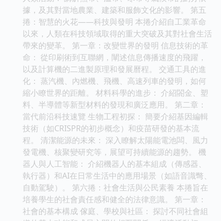
據，及其對當地農業、建築和服飾文化的影響。 第五
捲：智慧的火花——科技與發明 本捲介紹自工業革命
以來，人類在科技領域取得的重大突破及其對社會生活
帶來的變革。 第一章：改變世界的發明 信息技術的革
命： 從印刷術到互聯網，闡述信息傳播速度的飛躍，
以及計算機的二進製原理和發展曆程。 交通工具的進
化： 蒸汽機、內燃機、飛機、高速列車的發明，如何
縮小瞭世界的距離。 材料科學的進步： 介紹閤金、塑
料、半導體等新型材料的發現和廣泛應用。 第二章：
當代前沿科技速覽 生物工程初探： 簡要介紹基因編輯
技術（如CRISPR的初步概念）和疫苗研發的基本流
程。 清潔能源的未來： 深入瞭解太陽能電池闆、風力
發電機、核聚變研究等，展望可持續能源的趨勢。 機
器人與人工智能： 介紹機器人的基本組成（傳感器、
執行器）和AI在日常生活中的應用場景（如語音識彆、
自動駕駛）。 第六捲：社會生活與公民素養 本捲旨在
培養學生的社會責任感和健全的法律意識。 第一章：
社會的基本構成 傢庭、學校與社區： 探討不同社會組