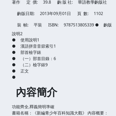
著作
定 價:
39.8
齣 版 社:
華語教學齣版社
齣版日期:
2013年09月01日
頁 數:
1102
裝 幀:
平裝
ISBN:
9787513805339
●
齣版
說明2
●
使用說明1
●
漢語拼音音節索引1
●
部首檢字錶
●
（一）部首目錄：6
●
（二）檢字錶9
●
正文
●
內容簡介
功能齊全,釋義簡明準確
書籍名稱：《新編青少年百科知識大觀》 內容概要：