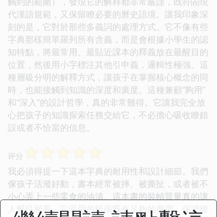
觸到的範圍），發現它的解釋都非常嚴謹，既符閤現
代漢語規範，又保留瞭必要的曆史語境。讓我印象深
刻的是，它對於那些多義詞的處理方式。它不像有些
字典那樣簡單羅列所有含義，而是會根據小學生的認
知特點，將最常用、最貼近課本的釋義放在最醒目的
位置，然後用小字標注其他引申義，邏輯性極強。這
種層級分明的解釋方式，讓孩子在掌握核心概念的同
時，也能接觸到知識的深度和廣度。這種兼顧“夠用”
和“深入”的設計哲學，真的非常難得。它讓我完全放
心把孩子的知識探索任務交給它，不必擔心吸收瞭錯
誤或者不恰當的信息。
☆
☆
☆
☆
☆
评分
我必須得提一下這本字典的耐用性和設計細節。我們
傢孩子活潑好動，書本經常被摔、被撕扯，或者被不
小心弄上一些零食的油漬。這本書的裝幀質量真的讓
人颳目相看。它采用的紙張既有足夠的厚度，保證瞭