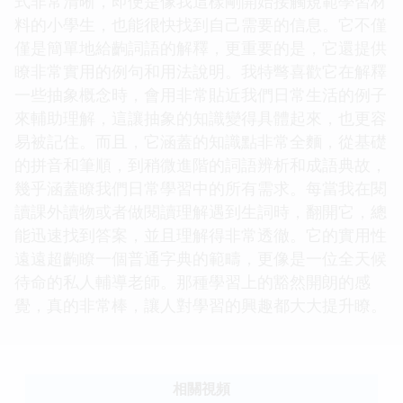
式非常清晰，即便是像我這樣剛開始接觸規範學習材
料的小學生，也能很快找到自己需要的信息。它不僅
僅是簡單地給齣詞語的解釋，更重要的是，它還提供
瞭非常實用的例句和用法說明。我特彆喜歡它在解釋
一些抽象概念時，會用非常貼近我們日常生活的例子
來輔助理解，這讓抽象的知識變得具體起來，也更容
易被記住。而且，它涵蓋的知識點非常全麵，從基礎
的拼音和筆順，到稍微進階的詞語辨析和成語典故，
幾乎涵蓋瞭我們日常學習中的所有需求。每當我在閱
讀課外讀物或者做閱讀理解遇到生詞時，翻開它，總
能迅速找到答案，並且理解得非常透徹。它的實用性
遠遠超齣瞭一個普通字典的範疇，更像是一位全天候
待命的私人輔導老師。那種學習上的豁然開朗的感
覺，真的非常棒，讓人對學習的興趣都大大提升瞭。
相關視頻