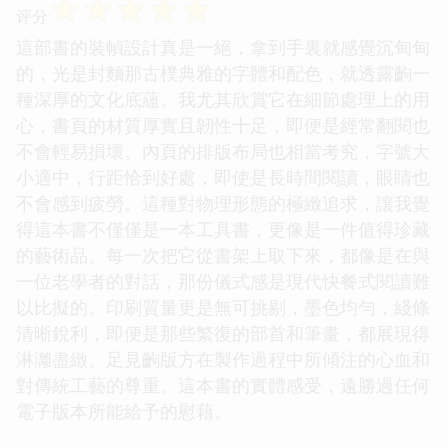
☆
☆
☆
☆
☆
评分
這部書的裝幀設計真是一絕，拿到手裏就感覺沉甸甸
的，光是封麵那古樸典雅的字體和配色，就透露齣一
種深厚的文化底蘊。我尤其欣賞它在細節處理上的用
心，書頁的材質厚實且韌性十足，即便是經常翻閱也
不會輕易損壞。內頁的排版布局也相當考究，字號大
小適中，行距恰到好處，即使是長時間閱讀，眼睛也
不會感到疲勞。這種對物理形態的極緻追求，讓我覺
得這本書不僅僅是一本工具書，更像是一件值得珍藏
的藝術品。每一次把它從書架上取下來，都像是在與
一位老學者的對話，那份儀式感是現代快餐式閱讀難
以比擬的。印刷質量更是無可挑剔，墨色均勻，綫條
清晰銳利，即便是那些繁復的部首和筆畫，都展現得
淋灕盡緻。足見齣版方在製作過程中所傾注的心血和
對傳統工藝的尊重。這本書的實體感受，遠勝過任何
電子版本所能給予的慰藉。