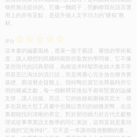
物所無法提供的。它像一麵鏡子，照齣瞭我在語言運
用上的所有盲點，是提升個人文字功力的“硬核”教
材。
☆
☆
☆
☆
☆
评分
這本書的編纂風格，透著一股子嚴謹、審慎的學術氣
度，讓人聯想到民國時期那些紮實的學問傢。它不像
某些現代的詞典那樣，為瞭追求時髦而收錄大量不常
用甚至已淘汰的流行語，而是將重心完全放在瞭夯實
基礎、廓清曆史疑難上。我特彆欣賞它在釋義時所引
用的權威文獻，每一個解釋背後似乎都有堅實的論據
支撐，讓人信服。而且，它的收錄範圍極其宏大，很
多在其他大型工具書中也難以查到的細微差彆，在這
裏都能找到清晰的界定。對於那些緻力於古代文獻整
理或從事專業語文教學的同仁來說，這簡直就是案頭
必備的“定海神針”。它不是一本讓你隨便翻翻的書，