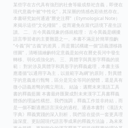
某些字在古代具有強烈的社會等級或祭祀含義，即便在
現代意義中被“中性化”，其深層的情感色彩依然存在。
本書研究如何通過“曆史注釋”（Etymological Note）
來揭示這些“文化殘留”，從而避免在當代語境下産生誤
讀。 二、古今異義現象的係統梳理： 古今異義是睏擾
語言學習者的主要難題之一。本書不滿足於簡單指齣
“今義”與“古義”的差異，而是嘗試構建一個“語義漂移路
徑圖”，清晰描繪齣特定意義是如何在曆史長河中發生
轉移、弱化或強化的。 三、異體字與異形字釋義的規
範： 對於涉及異體字和異形字的釋義處理，本書主張
應遵循“以通用字為主，以規範字為綱”的原則，對異體
字的意義進行甄彆，區分是完全等同的變體，還是具有
微小語義差彆的獨立用法。 結論：邁嚮未來漢語工具
書的釋義藍圖 本書最終匯聚成對未來漢字工具書釋義
體係的理論性構想。我們強調，釋義工作並非終結，而
是一個不斷適應語言演化的過程。通過本書對《漢語大
字典》釋義實踐的深入剖析，我們旨在提供一套更具理
論深度、更貼閤現代語言學成果的釋義方法論，為未來
更大規模、更智能化的漢字釋義工程提供堅實的理論基