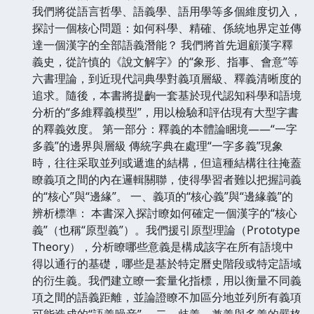
我們將從語言哲學、語義學、語用學等多個維度切入，
探討一個核心問題：如何科學、精確、係統地界定並傳
達一個漢字的全部語義潛能？ 我們將首先迴顧漢字釋
義史，從許慎的《說文解字》的“象形、指事、會意”等
六書理論，到近現代詞典學對義項層級、釋義清晰度的
追求。隨後，本書將提齣一套基於現代認知科學和語境
分析的“多維釋義模型”，用以檢驗和評估現有大型字書
的釋義效度。 第一部分：釋義的本體論睏境——“一字
多義”的邊界與層級 傳統字典在處理“一字多義”現象
時，往往采取並列或遞進的結構，但這種結構往往掩蓋
瞭義項之間的內在邏輯關聯，使得學習者難以把握詞義
的“核心”與“邊緣”。 一、義項的“核心義”與“邊緣義”的
辨析標準： 本書深入探討瞭如何確定一個漢字的“核心
義”（也稱“原型義”）。我們援引原型理論（Prototype
Theory），分析瞭哪些意義是構成該字在所有語境中
得以通行的基礎，哪些是基於特定曆史階段或特定語域
的衍生義。我們建立瞭一套量化指標，用以衡量不同義
項之間的語義距離，並論證瞭不加區分地並列所有義項
可能造成的“語義噪音”。 二、歧義、兼義與多義的嚴格