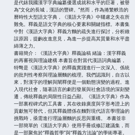
是代錶我國漢字字典編纂優選成就和水平的巨著，被譽
為“文化的長城，漢語的豐碑。”然而，作為捲繁帙浩的
曆時性大型語文字典，《漢語大字典》中韆慮之失在所
難免。釋義是語文字典的核心要素和關鍵指標。本書集
中對《漢語大字典》釋義方麵的疏失進行探討，分析緻
誤原因，提齣改進意見，為進一步提高其質量和水平盡
綿薄之力。
書籍簡介：《漢語大字典》釋義論稿 緒論：漢字釋義
的再審視與理論建構 本書旨在對當代漢語詞典編纂，
特彆是《漢語大字典》的釋義實踐進行一次深入、係統
的批判性考察與理論層麵的梳理。我們認識到，自古以
來，對漢字的理解與闡釋便是一個動態演變的過程。進
入現代社會，隨著語言的劇烈發展與社會語境的深刻變
遷，傳統釋義的局限性日益凸顯。《漢語大字典》作為
一部裏程碑式的工具書，其在收錄廣度與字形考證上的
貢獻無可替代，但其釋義體係在麵對現代語言學理論的
挑戰時，亟需進行理論層麵的反思與重構。 本書並非
一部簡單的《漢語大字典》使用手冊或修訂建議集，而
是一部聚焦於“釋義哲學”與“釋義方法論”的學術專著。