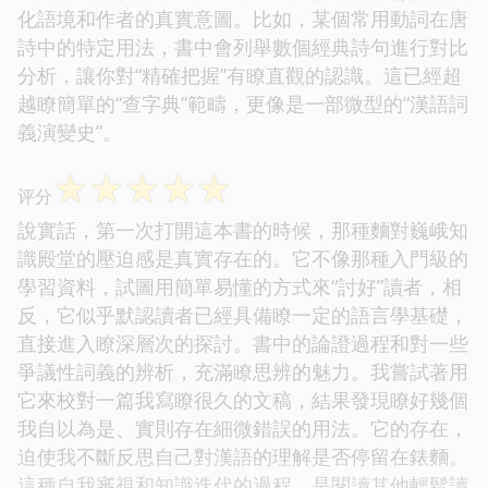
化語境和作者的真實意圖。比如，某個常用動詞在唐
詩中的特定用法，書中會列舉數個經典詩句進行對比
分析，讓你對“精確把握”有瞭直觀的認識。這已經超
越瞭簡單的“查字典”範疇，更像是一部微型的“漢語詞
義演變史”。
☆
☆
☆
☆
☆
评分
說實話，第一次打開這本書的時候，那種麵對巍峨知
識殿堂的壓迫感是真實存在的。它不像那種入門級的
學習資料，試圖用簡單易懂的方式來“討好”讀者，相
反，它似乎默認讀者已經具備瞭一定的語言學基礎，
直接進入瞭深層次的探討。書中的論證過程和對一些
爭議性詞義的辨析，充滿瞭思辨的魅力。我嘗試著用
它來校對一篇我寫瞭很久的文稿，結果發現瞭好幾個
我自以為是、實則存在細微錯誤的用法。它的存在，
迫使我不斷反思自己對漢語的理解是否停留在錶麵。
這種自我審視和知識迭代的過程，是閱讀其他輕鬆讀