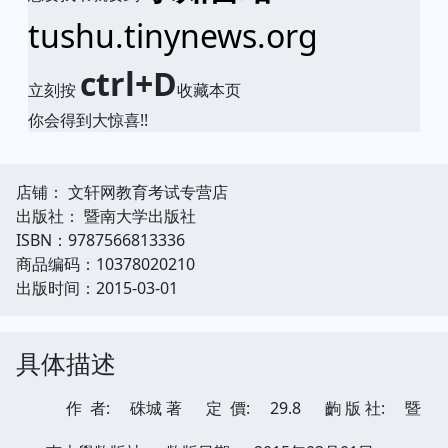
tushu.tinynews.org
ctrl+D
立刻按
收藏本页
你会得到大惊喜!!
店铺： 文轩网教育考试专营店
出版社： 暨南大学出版社
ISBN：9787566813336
商品编码：10378020210
出版时间：2015-03-01
具体描述
作 者:
硃城 著
定 價:
29.8
齣 版 社:
暨