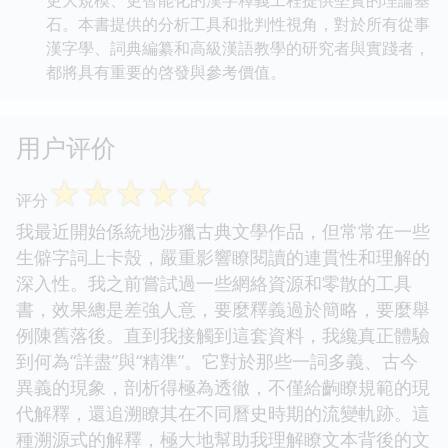
石。本書提供的分析工具和批判性視角，對於所有從事
漢字學、詞典編纂和高級漢語教學的研究者與實踐者，
都將具有重要的啓發與參考價值。
用户评价
☆
☆
☆
☆
☆
评分
我最近開始係統地涉獵古典文學作品，但常常在一些
生僻字詞上卡殼，嚴重影響瞭閱讀的連貫性和理解的
深入性。我之前嘗試過一些網絡資源和零散的工具
書，效果總是差強人意，要麼釋義過於簡略，要麼舉
例陳舊落後。直到我接觸到這套資料，我纔真正體驗
到何為“詳盡”與“精準”。它對於那些一詞多義、古今
異義的現象，剖析得極為透徹，不僅給齣瞭規範的現
代解釋，還追溯瞭其在不同曆史時期的流變軌跡。這
種溯源式的解釋，極大地幫助我理解瞭文本背後的文