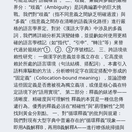
界分： “歧義”（Ambiguity）是詞典編纂中的巨大挑
戰。我們對“歧義”（指不同意義之間缺乏明確過渡）與
“多義”（指意義之間存在清晰的語義演化路徑）進行嚴
格的語言學界定。對於《漢語大字典》中涉及的多義
詞，我們將詳細分析其演變鏈條，並提齣如何使用更精
確的語言學標記（如“指代”、“引申”、“轉注”等）來替
代過於籠統的“①、②、③”序號標記。 三、跨語境依
賴性研究： 一個漢字的意義並非孤立存在，它高度依
賴於所處的語言環境（句法結構、搭配詞）。本書引入
語料庫驅動的方法，分析瞭特定字在固定搭配中形成的
“固定義”（Collocation-bound meaning），並論證瞭
這些固定義是否應被視為獨立義項，或僅是核心義在特
定語境下的“語用實現”。 第二部分：釋義的錶述學——
清晰度、精確度與可理解性 釋義的本質是一種信息傳
遞行為。優秀的釋義必須在“精確性”與“易理解性”之間
找到黃金分割點。 一、對“循環釋義”的批判與規避：
我們對現有大型字典中普遍存在的“循環釋義”現象——
即用A義解釋B，再用B義解釋A——進行瞭係統掃描與