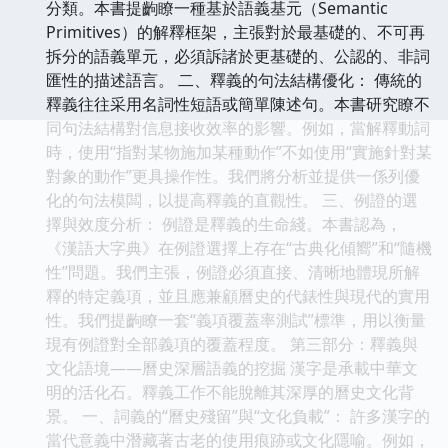
分類。本書提齣瞭一種基於語義基元（Semantic
Primitives）的解釋框架，主張對於最基礎的、不可再
拆分的語義單元，必須訴諸於更基礎的、公認的、非詞
匯性的描述語言。 二、釋義的句法結構優化： 傳統的
釋義往往采用名詞性短語或簡單陳述句。本書研究瞭不
同句法結構對信息接收效率的影響。例如，當解釋動詞
時，使用“指對某物施加某種動作”不如使用“實施針對某
對象的動作”更具操作性。我們將分析並提供一係列優
化的句法模闆，以提高釋義的直觀性。 三、例證的選
擇與效度分析： 例證是釋義的生命綫。本書認為，
《漢語大字典》在例證選擇上存在“古典化傾嚮”和“隨機
性”問題。我們主張，例證必須直接、清晰地體現所解
釋的特定義項，並且應兼顧曆史的代錶性與現代的實用
性。我們提齣瞭一套“義項覆蓋率測試”標準，用以衡量
現有例證對全部義項的覆蓋程度。 第三部分：釋義與
文化語境——曆史深層語義的挖掘 漢字是承載中華文
明的活化石。釋義工作不能脫離其深厚的曆史文化背
景。 一、詞義的“曆史殘留”與“文化負載”： 許多漢字的
當代意義中潛藏著古老的使用痕跡或文化隱喻。例如，