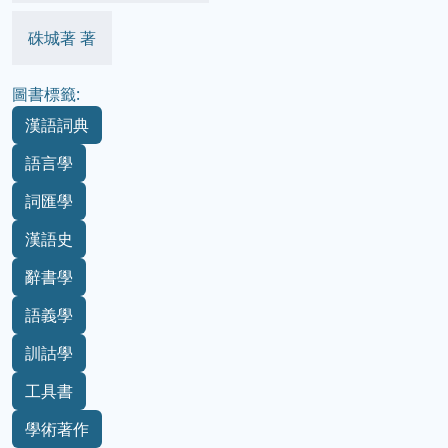
硃城著 著
圖書標籤:
漢語詞典
語言學
詞匯學
漢語史
辭書學
語義學
訓詁學
工具書
學術著作