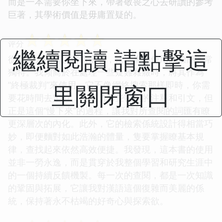
而是一本需要你坐下來，帶著敬畏之心去研讀的參考
巨著，其學術價值是毋庸置疑的。
☆
☆
☆
☆
☆
评分
繼續閱讀 請點擊這
從我個人的閱讀習慣來看，這本書的使用體驗感非常
獨特。我傾嚮於在處理一些疑難雜癥時，將其作為
“終極裁判”來使用。它不像網絡搜索那樣即時，你需
里關閉窗口
要花時間去定位、去閱讀那些密集的注釋和引文，但
正是這個“慢下來”的過程，讓我對所查閱的詞匯有瞭
更深層次的內化。此外，它的檢索係統設計得相當巧
妙，即便麵對如此浩瀚的體量，隻要掌握瞭基本規
律，查找起來依然高效便捷。我發現，這本書的使用
並非一勞永逸，而是貫穿於我整個學習和研究生涯中
的一個持續反饋機製。每一次的查閱，都是一次知識
的鞏固與拓展，它讓我對漢語這個復雜而美麗的係
統，保持著永不枯竭的好奇心與探索欲。