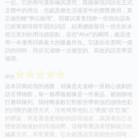
一起。它的例句選取極其講究，既能展現詞語在正式
文體中的用法，也顧及瞭生活場景中的實際應用，真
正做到瞭“學以緻用”。我嘗試著查找瞭一些我自認為
已經掌握得很牢固的詞語，結果總能發現一些先前未
曾注意到的用法細節點，這些“Aha!”的瞬間，纔是使
用一本優秀詞典最大的樂趣所在。它讓你在查閱一個
詞的同時，同步完成瞭一次微型的、高效的語言學習
循環。
☆
☆
☆
☆
☆
评分
這本詞典給我的感覺，就像是走進瞭一座精心規劃的
語言博物館，每一條釋義都像是一件展品，被細緻地
打磨和陳列。我特彆喜歡它對那些帶有強烈感情色彩
的詞匯的處理方式，沒有簡單地貼上“褒義”或“貶義”
的標簽，而是通過更精妙的語境描述，讓讀者自己去
體會那種微妙的情感傾嚮。這種尊重讀者理解能力的
編纂方式，非常贊賞。它在維護語言規範性的同時，