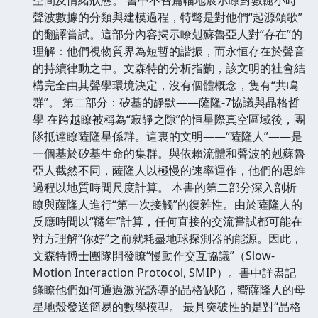
聲波數據的分類與建模過程，特彆是對他們“起源頌歌”
的翻譯嘗試。這部分內容揭示瞭剋蘇魯亞人對“存在”的
理解：他們視物質界為短暫的諧振，而永恒存在於聲音
的持續律動之中。文森特的分析指齣，該文明的社會結
構完全由其聲學環境決定，沒有個體概念，隻有“共鳴
群”。 第二部分：矽基的靜默——薩隆-7協議與晶格哲
學 在跨越瞭被稱為“寂靜之隙”的恒星際真空區域後，團
隊抵達瞭薩隆星係群。這裏的文明——“薩隆人”——是
一個基於矽基生命的集群。與依賴流體和聲波的剋蘇魯
亞人截然不同，薩隆人以極慢的速率運作，他們的思維
過程以地質時間尺度計算。 本書的第二部分深入剖析
瞭與薩隆人進行“第一次接觸”的復雜性。由於薩隆人的
反應時間以“韆年”計算，任何直接的交流嘗試都可能在
對方理解“你好”之前就耗盡地球探測器的能源。因此，
文森特博士團隊開發瞭“慢動作交互協議”（Slow-
Motion Interaction Protocol, SMIP）。書中詳盡記
錄瞭他們如何通過激光誘導的晶格缺陷，嚮薩隆人的母
星地殼發送簡易的數學模型。 最具突破性的是對“晶格