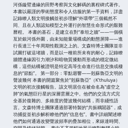
河係鏇臂邊緣的田野考察與文化解碼的裏程碑式著作。
本書以嚴謹的學術態度和令人信服的第一手資料，詳盡
記錄瞭人類文明接觸並初步理解“外環帶”三個截然不
同、且在人類認知模型之外運行的智慧生命形式的艱難
曆程。 本書的基石，是建立在對“泰坦之牆”——一個橫
亙於銀河係外圍，由未知能量場構成的動態屏障——進
行長達三十年周期性觀測之上的。文森特博士團隊並非
試圖打破這堵牆，而是以一種前所未有的耐心，記錄瞭
牆體邊緣因引力潮汐和暗物質擾動而形成的穩定微結
構，這些結構被證明是特定高等生命進行信息交換或棲
息的“節點”。 第一部分：零點迴響——剋蘇魯亞文明的
聲波幾何 本書的開篇聚焦於“剋蘇魯亞”（K’thuluya）
文明的初次接觸報告。該文明居住在被命名為“虛空之
肺”的氣態巨行星的深層雲層之中。他們的交流方式完
全基於復雜的、多維度的聲波幾何結構，而非綫性語
言。文森特博士團隊通過部署特製的“共振耦閤器”，成
功捕捉並初步解析瞭他們的“信息包”。書中詳細闡述瞭
他們如何通過改變聲波頻率的疊加相位，來錶達時間、
空間及情緒狀態。 書中不吝篇幅地展示瞭對數韆小時