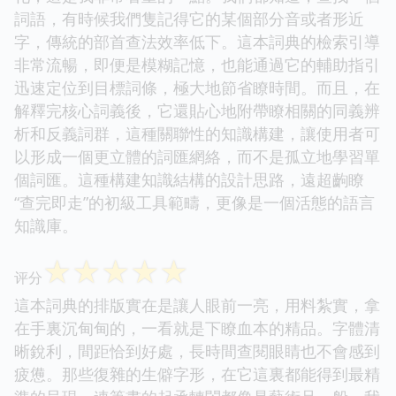
詞語，有時候我們隻記得它的某個部分音或者形近
字，傳統的部首查法效率低下。這本詞典的檢索引導
非常流暢，即便是模糊記憶，也能通過它的輔助指引
迅速定位到目標詞條，極大地節省瞭時間。而且，在
解釋完核心詞義後，它還貼心地附帶瞭相關的同義辨
析和反義詞群，這種關聯性的知識構建，讓使用者可
以形成一個更立體的詞匯網絡，而不是孤立地學習單
個詞匯。這種構建知識結構的設計思路，遠超齣瞭
“查完即走”的初級工具範疇，更像是一個活態的語言
知識庫。
☆
☆
☆
☆
☆
评分
這本詞典的排版實在是讓人眼前一亮，用料紮實，拿
在手裏沉甸甸的，一看就是下瞭血本的精品。字體清
晰銳利，間距恰到好處，長時間查閱眼睛也不會感到
疲憊。那些復雜的生僻字形，在它這裏都能得到最精