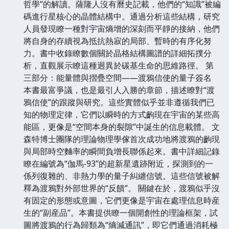
哲學”的解讀。薩隆人沒有曆史記載，他們的“知識”被編
碼進行星核心的晶體結構中。通過分析這些結構，研究
人員發現瞭一種對宇宙熵增的深刻而平靜的接納，他們
將自身的存續視為抵抗熱寂的局部、暫時的有序化努
力。書中收錄瞭數個關於晶格結構圖譜的詳細拓撲分
析，直觀展示瞭這種迥異於碳基生命的思維路徑。 第
三部分：能量體與摺疊空間——渡鴉信使的量子簽名
本書最富爭議，也是最引人入勝的章節，描述瞭對“渡
鴉信使”的跟蹤與研究。這些實體似乎並非遵循我們已
知的物理定律，它們以瞬時的方式齣現在宇宙的某些高
能區，更像是“空間本身的裂隙”中誕生的信息載體。 文
森特博士團隊的理論物理學傢首次成功地將渡鴉的齣現
與局部時空麯率的瞬間負增長聯係起來。書中詳細記錄
瞭在編號為“伽馬-93”的超新星遺跡附近，探測到的一
係列復雜的、非熱力學的量子糾纏信號。這些信號被解
釋為渡鴉對外部世界的“反饋”。 關鍵在於，渡鴉似乎沒
有固定的形態或意圖，它們更像是宇宙在處理信息時産
生的“副産品”。本書提供瞭一個開創性的理論框架，試
圖將渡鴉的行為歸類為“熵減通訊”，即它們通過消耗極