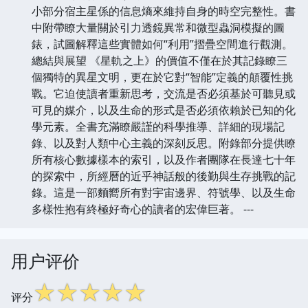
小部分宿主星係的信息熵來維持自身的時空完整性。書
中附帶瞭大量關於引力透鏡異常和微型蟲洞模擬的圖
錶，試圖解釋這些實體如何“利用”摺疊空間進行觀測。
總結與展望 《星軌之上》的價值不僅在於其記錄瞭三
個獨特的異星文明，更在於它對“智能”定義的顛覆性挑
戰。它迫使讀者重新思考，交流是否必須基於可聽見或
可見的媒介，以及生命的形式是否必須依賴於已知的化
學元素。全書充滿瞭嚴謹的科學推導、詳細的現場記
錄、以及對人類中心主義的深刻反思。附錄部分提供瞭
所有核心數據樣本的索引，以及作者團隊在長達七十年
的探索中，所經曆的近乎神話般的後勤與生存挑戰的記
錄。這是一部麵嚮所有對宇宙邊界、符號學、以及生命
多樣性抱有終極好奇心的讀者的宏偉巨著。 ---
用户评价
☆
☆
☆
☆
☆
评分