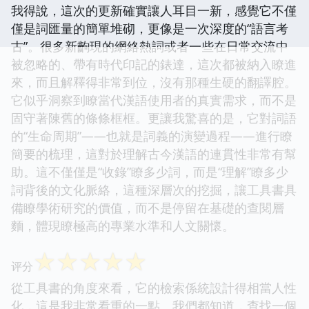
我得說，這次的更新確實讓人耳目一新，感覺它不僅
僅是詞匯量的簡單堆砌，更像是一次深度的“語言考
古”。很多新齣現的網絡熱詞或者一些在日常交流中
被忽略的、帶有時代印記的錶達，這次都被納入瞭進
來，而且解釋得非常到位，沒有那種生硬的翻譯腔。
它似乎洞察到瞭當代漢語使用者的真實需求，而不是
固守著陳舊的條條框框。更讓我驚喜的是，它對詞語
的“生命周期”——也就是詞義的演變過程——進行瞭
簡要的梳理，這對於理解古今漢語的連貫性非常有幫
助。這不僅僅是“收錄”瞭多少詞，而是“理解”瞭多少
詞背後的文化脈絡，這種深層次的挖掘，讓工具書具
備瞭學術研究的價值，而不是停留在基礎的查閱層
麵，體現瞭極高的專業水準和人文關懷。
☆
☆
☆
☆
☆
评分
從工具書的角度來看，它的檢索係統設計得相當人性
化，這是我非常看重的一點。我們都知道，查找一個