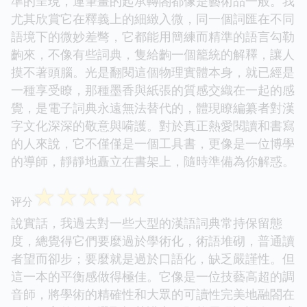
準的呈現，連筆畫的起承轉閤都像是藝術品一般。我
尤其欣賞它在釋義上的細緻入微，同一個詞匯在不同
語境下的微妙差彆，它都能用簡練而精準的語言勾勒
齣來，不像有些詞典，隻給齣一個籠統的解釋，讓人
摸不著頭腦。光是翻閱這個物理實體本身，就已經是
一種享受瞭，那種墨香與紙張的質感交織在一起的感
覺，是電子詞典永遠無法替代的，體現瞭編纂者對漢
字文化深深的敬意與嗬護。對於真正熱愛閱讀和書寫
的人來說，它不僅僅是一個工具書，更像是一位博學
的導師，靜靜地矗立在書架上，隨時準備為你解惑。
☆
☆
☆
☆
☆
评分
說實話，我過去對一些大型的漢語詞典常持保留態
度，總覺得它們要麼過於學術化，術語堆砌，普通讀
者望而卻步；要麼就是過於口語化，缺乏嚴謹性。但
這一本的平衡感做得極佳。它像是一位技藝高超的調
音師，將學術的精確性和大眾的可讀性完美地融閤在