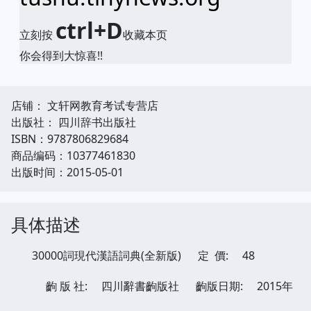
ctrl+D
立刻按
收藏本页
你会得到大惊喜!!
店铺： 文轩网教育考试专营店
出版社： 四川辞书出版社
ISBN：9787806829684
商品编码：10377461830
出版时间：2015-05-01
具体描述
30000詞現代漢語詞典(全新版)
定 價:
48
齣 版 社:
四川辭書齣版社
齣版日期:
2015年