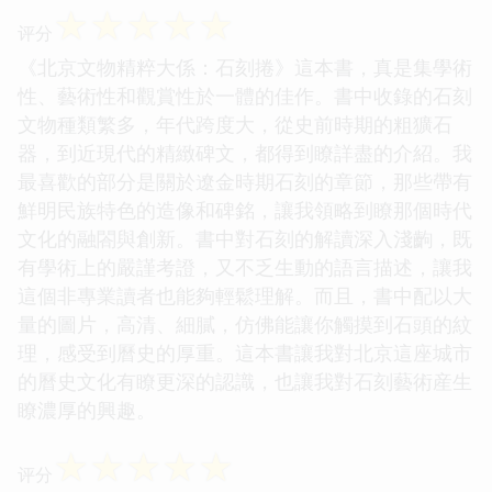
☆
☆
☆
☆
☆
评分
《北京文物精粹大係：石刻捲》這本書，真是集學術
性、藝術性和觀賞性於一體的佳作。書中收錄的石刻
文物種類繁多，年代跨度大，從史前時期的粗獷石
器，到近現代的精緻碑文，都得到瞭詳盡的介紹。我
最喜歡的部分是關於遼金時期石刻的章節，那些帶有
鮮明民族特色的造像和碑銘，讓我領略到瞭那個時代
文化的融閤與創新。書中對石刻的解讀深入淺齣，既
有學術上的嚴謹考證，又不乏生動的語言描述，讓我
這個非專業讀者也能夠輕鬆理解。而且，書中配以大
量的圖片，高清、細膩，仿佛能讓你觸摸到石頭的紋
理，感受到曆史的厚重。這本書讓我對北京這座城市
的曆史文化有瞭更深的認識，也讓我對石刻藝術産生
瞭濃厚的興趣。
☆
☆
☆
☆
☆
评分