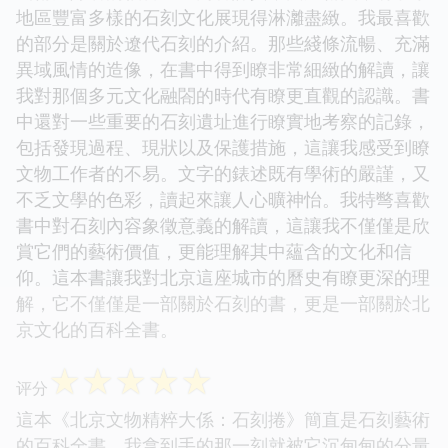
地區豐富多樣的石刻文化展現得淋灕盡緻。我最喜歡
的部分是關於遼代石刻的介紹。那些綫條流暢、充滿
異域風情的造像，在書中得到瞭非常細緻的解讀，讓
我對那個多元文化融閤的時代有瞭更直觀的認識。書
中還對一些重要的石刻遺址進行瞭實地考察的記錄，
包括發現過程、現狀以及保護措施，這讓我感受到瞭
文物工作者的不易。文字的錶述既有學術的嚴謹，又
不乏文學的色彩，讀起來讓人心曠神怡。我特彆喜歡
書中對石刻內容象徵意義的解讀，這讓我不僅僅是欣
賞它們的藝術價值，更能理解其中蘊含的文化和信
仰。這本書讓我對北京這座城市的曆史有瞭更深的理
解，它不僅僅是一部關於石刻的書，更是一部關於北
京文化的百科全書。
☆
☆
☆
☆
☆
评分
這本《北京文物精粹大係：石刻捲》簡直是石刻藝術
的百科全書，我拿到手的那一刻就被它沉甸甸的分量