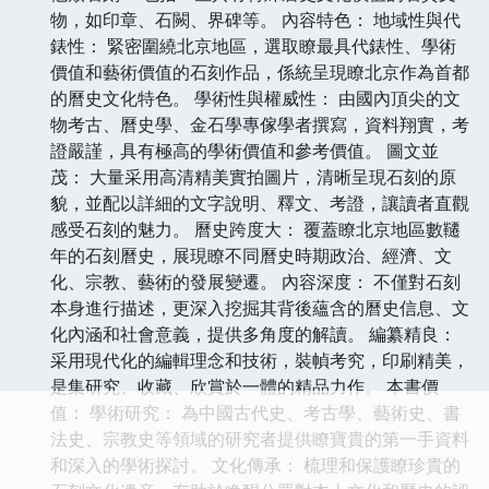
物，如印章、石闕、界碑等。 內容特色： 地域性與代
錶性： 緊密圍繞北京地區，選取瞭最具代錶性、學術
價值和藝術價值的石刻作品，係統呈現瞭北京作為首都
的曆史文化特色。 學術性與權威性： 由國內頂尖的文
物考古、曆史學、金石學專傢學者撰寫，資料翔實，考
證嚴謹，具有極高的學術價值和參考價值。 圖文並
茂： 大量采用高清精美實拍圖片，清晰呈現石刻的原
貌，並配以詳細的文字說明、釋文、考證，讓讀者直觀
感受石刻的魅力。 曆史跨度大： 覆蓋瞭北京地區數韆
年的石刻曆史，展現瞭不同曆史時期政治、經濟、文
化、宗教、藝術的發展變遷。 內容深度： 不僅對石刻
本身進行描述，更深入挖掘其背後蘊含的曆史信息、文
化內涵和社會意義，提供多角度的解讀。 編纂精良：
采用現代化的編輯理念和技術，裝幀考究，印刷精美，
是集研究、收藏、欣賞於一體的精品力作。 本書價
值： 學術研究： 為中國古代史、考古學、藝術史、書
法史、宗教史等領域的研究者提供瞭寶貴的第一手資料
和深入的學術探討。 文化傳承： 梳理和保護瞭珍貴的