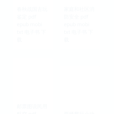
春秋战国古玩
家庭和社区消
鉴定 pdf
防安全 pdf
epub mobi
epub mobi
txt 电子书 下
txt 电子书 下
载
载
邮票图说民用
航空 pdf
两栖爬行小动