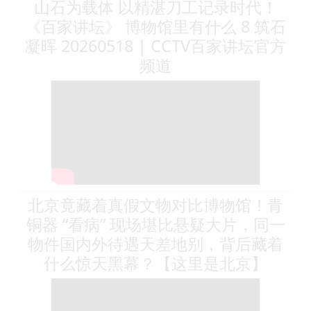
山石为载体 以精湛刀工记录时代！
《百家讲坛》 博物馆里有什么 8 筑石
凝晖 20260518 | CCTV百家讲坛官方
频道
北京竟藏着真假文物对比博物馆！青
铜器 “看病” 现场堪比悬疑大片，同一
物件国内外待遇天差地别，背后藏着
什么惊天黑幕？【这里是北京】