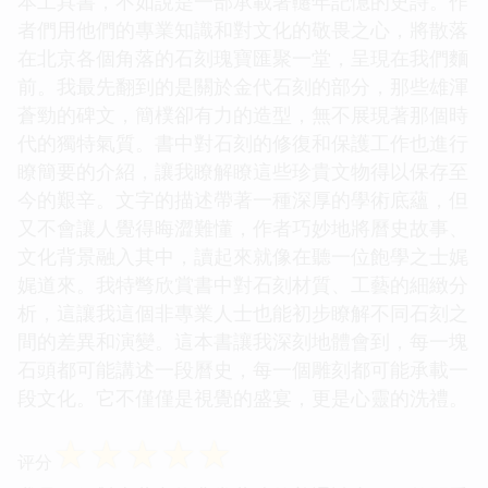
本工具書，不如說是一部承載著韆年記憶的史詩。作
者們用他們的專業知識和對文化的敬畏之心，將散落
在北京各個角落的石刻瑰寶匯聚一堂，呈現在我們麵
前。我最先翻到的是關於金代石刻的部分，那些雄渾
蒼勁的碑文，簡樸卻有力的造型，無不展現著那個時
代的獨特氣質。書中對石刻的修復和保護工作也進行
瞭簡要的介紹，讓我瞭解瞭這些珍貴文物得以保存至
今的艱辛。文字的描述帶著一種深厚的學術底蘊，但
又不會讓人覺得晦澀難懂，作者巧妙地將曆史故事、
文化背景融入其中，讀起來就像在聽一位飽學之士娓
娓道來。我特彆欣賞書中對石刻材質、工藝的細緻分
析，這讓我這個非專業人士也能初步瞭解不同石刻之
間的差異和演變。這本書讓我深刻地體會到，每一塊
石頭都可能講述一段曆史，每一個雕刻都可能承載一
段文化。它不僅僅是視覺的盛宴，更是心靈的洗禮。
☆
☆
☆
☆
☆
评分