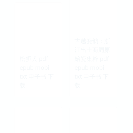
古越瓷韵：浙
江出土商周原
松狮犬 pdf
始瓷集粹 pdf
epub mobi
epub mobi
txt 电子书 下
txt 电子书 下
载
载