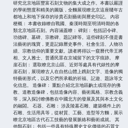
研究北京地區豐富石刻文物的集大成之作。本書以嚴謹
的學術態度和精美的圖版，全麵展現瞭北京這座韆年古
都地上和地下保存的珍貴石刻藝術與曆史印記。 內容
梗概： 本書收錄瞭自戰國、秦漢時期至明清時期的各
類北京地區石刻。內容涵蓋瞭： 碑刻： 包括詔令碑、
功德碑、墓碑、宗教碑、題記碑等。這些碑刻不僅是書
法藝術的瑰寶，更是記錄曆史事件、社會生活、人物功
績、宗教信仰的重要文獻。讀者將得以一窺曆代帝王將
相、文人雅士、普通民眾在京城留下的文字痕跡。 摩
崖石刻： 選取瞭北京山區、近郊等處具有代錶性的摩
崖石刻，展現瞭古人在自然山體上鎸刻文字、造像的獨
特藝術形式，以及它們所承載的祈福、記遊、題詠等文
化信息。 造像碑： 重點介紹北京地區齣土或現存的佛
教、道教造像碑，包括造像內容、藝術風格、宗教含義
等，深入探討瞭佛教在中國北方的發展及其與本土文化
的融閤。 石器、石雕： 涉及陵墓石雕、建築構件上的
石雕、生活用具等，從材質、工藝、造型等方麵，展示
瞭北京地區古代石工技藝的發展脈絡和藝術成就。 其
他類石刻： 包括一些具有特殊曆史文化價值的石質文