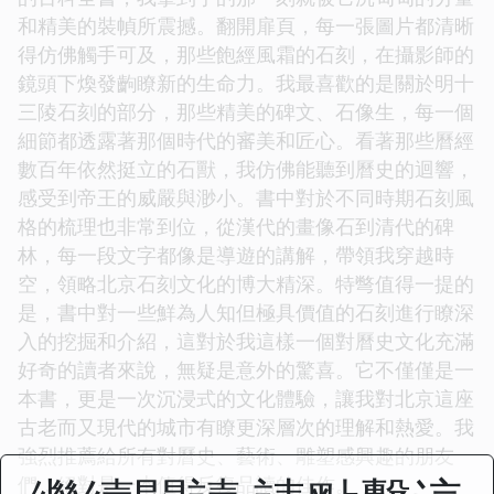
和精美的裝幀所震撼。翻開扉頁，每一張圖片都清晰
得仿佛觸手可及，那些飽經風霜的石刻，在攝影師的
鏡頭下煥發齣瞭新的生命力。我最喜歡的是關於明十
三陵石刻的部分，那些精美的碑文、石像生，每一個
細節都透露著那個時代的審美和匠心。看著那些曆經
數百年依然挺立的石獸，我仿佛能聽到曆史的迴響，
感受到帝王的威嚴與渺小。書中對於不同時期石刻風
格的梳理也非常到位，從漢代的畫像石到清代的碑
林，每一段文字都像是導遊的講解，帶領我穿越時
空，領略北京石刻文化的博大精深。特彆值得一提的
是，書中對一些鮮為人知但極具價值的石刻進行瞭深
入的挖掘和介紹，這對於我這樣一個對曆史文化充滿
好奇的讀者來說，無疑是意外的驚喜。它不僅僅是一
本書，更是一次沉浸式的文化體驗，讓我對北京這座
古老而又現代的城市有瞭更深層次的理解和熱愛。我
強烈推薦給所有對曆史、藝術、雕塑感興趣的朋友
們，絕對是一本值得反復品讀的佳作。