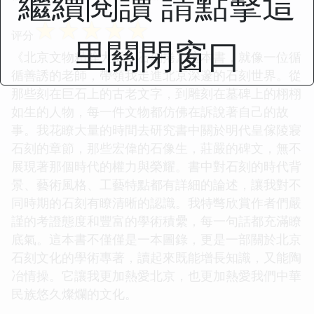
繼續閱讀 請點擊這
☆
☆
☆
☆
☆
评分
里關閉窗口
《北京文物精粹大係：石刻捲》這本書，就像一位循
循善誘的老師，帶領我走進北京深邃的石刻世界。從
那些刻在巨石上的古老文字，到雕刻在墓碑上的栩栩
如生的人物，每一件文物都仿佛在訴說著自己的故
事。我花瞭大量的時間去研究書中關於明代皇傢陵寢
石刻的章節，那些宏偉的石像生，莊嚴的碑文，無不
展現著那個時代的權力與榮耀。書中對石刻的時代背
景、藝術風格、工藝特點都有詳細的論述，讓我對不
同時期的石刻有瞭清晰的認識。我特彆欣賞作者們嚴
謹的考證態度和豐富的學術積纍，每一句話都充滿瞭
底氣。這本書不僅僅是一本圖錄，更是一部關於北京
石刻文化的學術專著，讀起來既能增長知識，又能陶
冶情操。它讓我更加熱愛北京，也更加熱愛我們中華
民族悠久燦爛的文化。