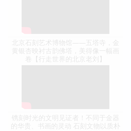
北京石刻艺术博物馆——五塔寺，金
黄银杏映衬古韵佛塔，美得像一幅画
卷【行走世界的北京老刘】
镌刻时光的文明见证者！不同于金器
的华贵、书画的灵动 石刻文物以质朴