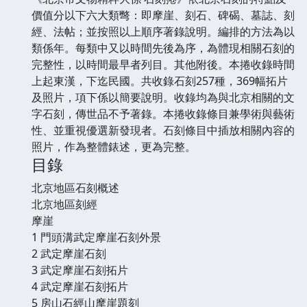
價值分以下六大類彆：即摩崖、刻石、碑碣、墓誌、刻
經、法帖；並按照以上順序著錄說明。編排的方法為以
類係年。每類中又以時間先後為序，為體現相關石刻的
完整性，以時間最早者列目。其他附後。本捲收錄時間
上起東漢，下迄民國。共收錄石刻257種，369幅拓片
及照片，項下係以簡要說明。收錄均為與北京相關的文
字石刻，傳世品不予著錄。本捲收錄條目兼學術與藝術
性、並重視優選新發現者。石刻條目中插放相關內容的
照片，作為整體錶述，更為完整。
目錄
北京地區石刻概述
北京地區刻經
摩崖
1 門頭溝武定摩崖石刻外景
2 武定摩崖石刻
3 武定摩崖石刻拓片
4 武定摩崖石刻拓片
5 房山石經山摩崖題刻