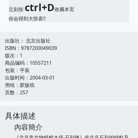
ctrl+D
立刻按
收藏本页
你会得到大惊喜!!
出版社： 北京出版社
ISBN：9787200049039
版次：1
商品编码：10557211
包装：平装
出版时间：2004-03-01
用纸：胶版纸
页数：257
具体描述
內容簡介
《北京市文物精粹大係·石刻捲》依北京石刻的特點及