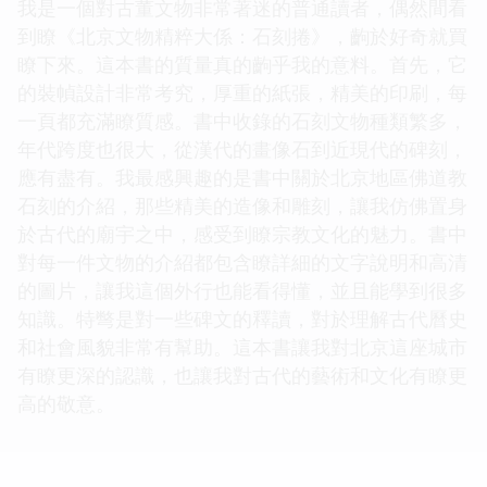
我是一個對古董文物非常著迷的普通讀者，偶然間看
到瞭《北京文物精粹大係：石刻捲》，齣於好奇就買
瞭下來。這本書的質量真的齣乎我的意料。首先，它
的裝幀設計非常考究，厚重的紙張，精美的印刷，每
一頁都充滿瞭質感。書中收錄的石刻文物種類繁多，
年代跨度也很大，從漢代的畫像石到近現代的碑刻，
應有盡有。我最感興趣的是書中關於北京地區佛道教
石刻的介紹，那些精美的造像和雕刻，讓我仿佛置身
於古代的廟宇之中，感受到瞭宗教文化的魅力。書中
對每一件文物的介紹都包含瞭詳細的文字說明和高清
的圖片，讓我這個外行也能看得懂，並且能學到很多
知識。特彆是對一些碑文的釋讀，對於理解古代曆史
和社會風貌非常有幫助。這本書讓我對北京這座城市
有瞭更深的認識，也讓我對古代的藝術和文化有瞭更
高的敬意。