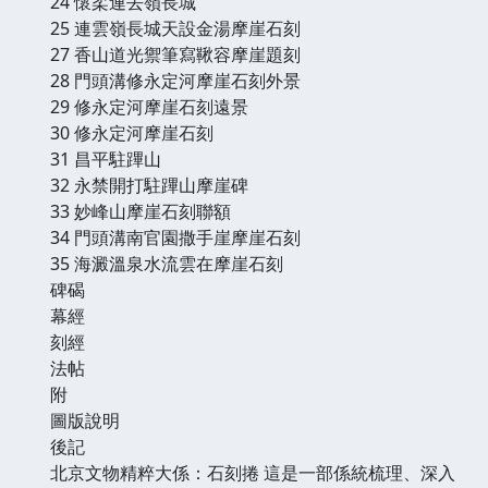
24 懷柔連去嶺長城
25 連雲嶺長城天設金湯摩崖石刻
27 香山道光禦筆寫鞦容摩崖題刻
28 門頭溝修永定河摩崖石刻外景
29 修永定河摩崖石刻遠景
30 修永定河摩崖石刻
31 昌平駐蹕山
32 永禁開打駐蹕山摩崖碑
33 妙峰山摩崖石刻聯額
34 門頭溝南官園撒手崖摩崖石刻
35 海澱溫泉水流雲在摩崖石刻
碑碣
幕經
刻經
法帖
附
圖版說明
後記
北京文物精粹大係：石刻捲 這是一部係統梳理、深入