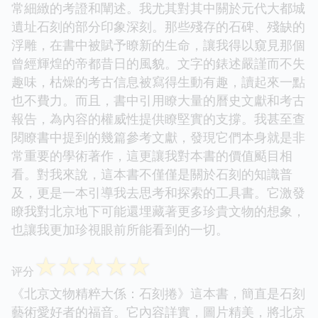
常細緻的考證和闡述。我尤其對其中關於元代大都城
遺址石刻的部分印象深刻。那些殘存的石碑、殘缺的
浮雕，在書中被賦予瞭新的生命，讓我得以窺見那個
曾經輝煌的帝都昔日的風貌。文字的錶述嚴謹而不失
趣味，枯燥的考古信息被寫得生動有趣，讀起來一點
也不費力。而且，書中引用瞭大量的曆史文獻和考古
報告，為內容的權威性提供瞭堅實的支撐。我甚至查
閱瞭書中提到的幾篇參考文獻，發現它們本身就是非
常重要的學術著作，這更讓我對本書的價值颳目相
看。對我來說，這本書不僅僅是關於石刻的知識普
及，更是一本引導我去思考和探索的工具書。它激發
瞭我對北京地下可能還埋藏著更多珍貴文物的想象，
也讓我更加珍視眼前所能看到的一切。
☆
☆
☆
☆
☆
评分
《北京文物精粹大係：石刻捲》這本書，簡直是石刻
藝術愛好者的福音。它內容詳實，圖片精美，將北京