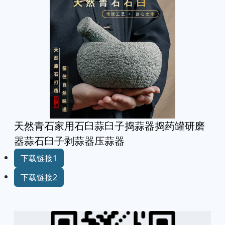
天然青石家用石臼蒜臼子捣蒜器捣药罐研磨
器蒜石臼子剥蒜器压蒜器
下载链接1
下载链接2