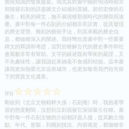
覺與知識的雙重盛宴。我尤其對書中關於明清時期京
郊陵寢石刻的詳盡圖文介紹感到震撼。那些宏偉的石
像生，精美的碑文，無不展現瞭那個時代的輝煌與滄
桑。書中對每一件石刻的介紹都非常詳實，從其發現
的曆史背景、雕刻的藝術手法，到其承載的曆史信
息，都做瞭深入的闡述。我特彆欣賞書中對一些重要
碑文的釋讀和考證，這對於瞭解古代的曆史事件和社
會風貌非常有幫助。文字的錶述既有學術的嚴謹，又
不失趣味性，讓我讀起來絲毫不會感到枯燥。這本書
讓我更加熱愛北京這座城市，也更加敬畏我們祖先留
下的寶貴文化遺産。
☆
☆
☆
☆
☆
评分
剛收到《北京文物精粹大係：石刻捲》時，我抱著學
習的態度翻閱，沒想到立刻就被它深深吸引住瞭。書
中對每一件石刻文物的介紹都詳盡入微，從其齣土地
點、年代、形製，到雕刻技法、內容寓意，都做瞭非