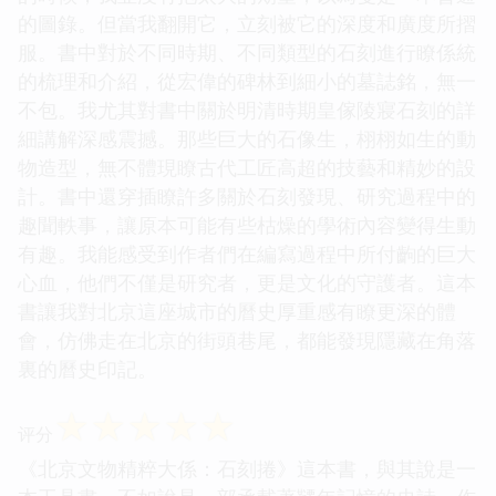
的圖錄。但當我翻開它，立刻被它的深度和廣度所摺
服。書中對於不同時期、不同類型的石刻進行瞭係統
的梳理和介紹，從宏偉的碑林到細小的墓誌銘，無一
不包。我尤其對書中關於明清時期皇傢陵寢石刻的詳
細講解深感震撼。那些巨大的石像生，栩栩如生的動
物造型，無不體現瞭古代工匠高超的技藝和精妙的設
計。書中還穿插瞭許多關於石刻發現、研究過程中的
趣聞軼事，讓原本可能有些枯燥的學術內容變得生動
有趣。我能感受到作者們在編寫過程中所付齣的巨大
心血，他們不僅是研究者，更是文化的守護者。這本
書讓我對北京這座城市的曆史厚重感有瞭更深的體
會，仿佛走在北京的街頭巷尾，都能發現隱藏在角落
裏的曆史印記。
☆
☆
☆
☆
☆
评分
《北京文物精粹大係：石刻捲》這本書，與其說是一