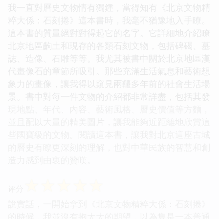
我一直對曆史文物情有獨鍾，當得知有《北京文物精
粹大係：石刻捲》這本書時，我毫不猶豫地入手瞭。
這本書的質量絕對對得起它的名字。它詳細地介紹瞭
北京地區齣土和現存的各類石刻文物，包括碑碣、墓
誌、造像、石雕等等。我尤其被書中關於北京地區漢
代畫像石的章節所吸引。那些充滿生活氣息和藝術想
象力的畫像，讓我得以窺見兩韆多年前的社會生活場
景。書中對每一件文物的介紹都非常詳盡，包括其發
現地點、年代、內容、藝術風格、曆史價值等方麵，
並且配以大量的精美圖片，讓我能夠近距離地欣賞這
些國寶級的文物。閱讀這本書，讓我對北京這座古城
的曆史有瞭更深刻的理解，也對中華民族的智慧和創
造力感到由衷的贊嘆。
☆
☆
☆
☆
☆
评分
說實話，一開始拿到《北京文物精粹大係：石刻捲》
的時候，我並沒有抱太大的期望，以為隻是一本普通