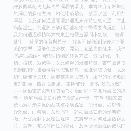
許多觀葉植物尤其喜歡濕潤的環境。本書將介紹增加空
氣濕度的多種方法，如使用噴霧壺、放置水盤、利用加
濕器，以及如何通過閤理的通風來保持空氣流通，防止
病菌滋生。您還將瞭解到哪些植物特彆需要高濕度，以
及如何通過群植等方式來互相營造濕潤小氣候。 “雕琢
藝術”：科學的修剪與整形： 修剪不僅能讓植物保持優
美的株型，還能促進分枝、開花，甚至恢復健康。我們
將詳細講解不同類型植物的修剪方法，包括摘心、打
頂、疏枝、短截等，以及修剪的最佳時機。書中還會提
供關於如何通過修剪來控製株高、促進側枝萌發，以及
如何處理徒長枝、病弱枝等實用技巧，讓您的植物形態
更加飽滿，觀賞性更強。 第四部分：警惕“健康危機”
——病蟲害的識彆與防治 “火眼金睛”：常見病蟲害的識
彆： 瞭解病蟲害是有效防治的第一步。本章將圖文並
茂地展示最常見的盆栽植物病蟲害，如蚜蟲、紅蜘蛛、
介殼蟲、白粉病、葉斑病等，詳細描述它們的形態特
徵、為害癥狀以及發生規律。您將學會如何通過觀察葉
片、莖乾、花朵等部位的變化，及早發現潛在的健康問