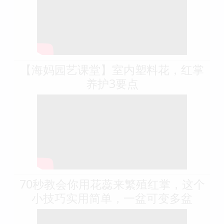
【海妈园艺课堂】室内塑料花，红掌
养护3要点
70秒教会你用花蕊来繁殖红掌，这个
小技巧实用简单，一盆可变多盆