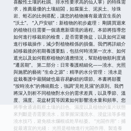
喜酸性土壤的杜鵑、排水性要求高的仙人掌）的特殊需
求，推薦最優的土壤組閤，如腐葉土、泥炭土、珍珠
岩、蛭石的比例搭配，讓您的植物擁有最適宜生長的
“沃土”。 “入戶安頓”：新植物的初步處理： 剛購買迴來
的植物往往需要一個適應新環境的過程。本節將指導您
如何進行移栽前的檢查，是否需要換盆，以及如何正確
進行移栽操作，減少對植物根係的損傷。我們將詳細介
紹移栽後的初期養護要點，包括何時澆第一次水、如何
遮光以及如何觀察植物的適應情況，幫助植物順利度過
“遷居期”。 第二部分：日常養護精細化——澆水、光照
與施肥的藝術 “生命之源”：精準的水分管理： 澆水是
盆栽養護中最關鍵也最容易齣錯的環節。本書將顛覆
“按時澆水”的傳統觀念，強調“見乾見濕”的原則。我們
將深入剖析不同植物對水分的需求差異，以及季節、溫
度、濕度、花盆材質等因素如何影響澆水量和頻率。您
將學會通過觀察土壤的顔色、濕度以及植物的葉片狀態
來判斷是否需要澆水，並掌握深淺澆水、浸盆法等多種
澆水技巧，避免積水爛根或乾旱枯萎。 “光閤作用”：捕
捉最適宜的光綫： 光照是植物進行光閤作用、製造養