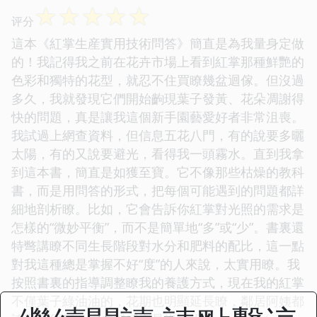
☆
☆
☆
☆
☆
评分
這本《紅掌生産實用技術問答》簡直是為我量身定做
的！我記得我之前在花卉市場上看到紅掌那種鮮艷的
色彩和獨特的花型，就忍不住買瞭幾盆迴傢。但沒過
多久，我就發現它們開始齣現葉子發黃、花朵凋謝得
快的問題，真是讓我這個新手園藝愛好者非常沮喪。
我試過上網查資料，但信息五花八門，有的說要多曬
太陽，有的又說要避光，看得我一頭霧水。直到我拿
到這本書，簡直是如獲至寶。它不像那些枯燥的教科
書，而是用問答的形式，把每個可能遇到的問題都詳
細地剖析瞭。比如，它會告訴你紅掌對光照的需求是
怎樣的“微妙平衡”，而不是簡單地“多”或“少”。書裏還
特彆講瞭不同生長階段對水分和肥料的配比，這一點
對我這種總是掌握不好“度”的人來說，太實用瞭。我
按照書裏的指導調整瞭我的養護方式，現在我的紅掌
不僅葉子綠油油的，花期也明顯延長瞭，鄰居阿姨都