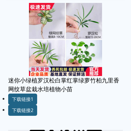
迷你小绿植罗汉松白掌红掌绿萝竹柏九里香
网纹草盆栽水培植物小苗
下载链接1
下载链接2