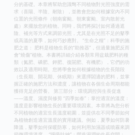
分的基礎。本章將幫助您識彆不同植物對光照強度的需
求（喜陽、半陰、耐陰），並教會您如何根據室內不同
位置的光照條件（朝南窗颱、朝東窗颱、室內散射光
處）來擺放您的植物。同時，我們將探討如何通過遮
陰、補光等方式來調節光照，尤其是在光照不足的鼕季
或高溫的夏季，如何巧妙應對。 “生命之糧”：科學的施
肥之道： 肥料是植物生長的“助推器”，但過量施肥反而
會“燒傷”植物。本書將詳細介紹各類常用盆栽肥料的種
類（氮肥、磷肥、鉀肥、復閤肥、有機肥），它們的功
效以及適用時期。您將學會如何根據植物的生長階段
（生長期、開花期、休眠期）來選擇閤適的肥料，並掌
握正確的施肥方法和濃度，讓植物在各個生命周期都能
獲得充足的營養。 第三部分：環境調控與生長促進
——溫度、濕度與修剪 “四季如春”：掌控適宜的溫度：
溫度是影響植物生長的重要環境因素。本章將為您分析
不同植物的適宜生長溫度範圍，並提供在不同季節如何
為植物創造適宜溫度的實用建議。例如，夏季如何防暑
降溫，鼕季如何保暖防寒，如何利用加濕器或噴霧來調
節微環境溫度。 “呼吸吐納”：營造濕潤的生長空間：