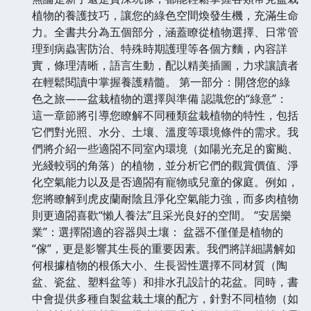
植物的養護技巧，讓您的綠色空間煥發生機，充滿生命
力。全書共分為五個部分，涵蓋瞭從植物選擇、日常管
理到病蟲害防治、特殊時期護理等各個方麵，內容詳
實，條理清晰，語言生動，配以精美插圖，力求讓讀者
在輕鬆閱讀中掌握養護精髓。 第一部分：開啓您的綠
色之旅——盆栽植物的選擇與準備 認識您的“綠意”：
這一章節將引導您瞭解不同種類盆栽植物的特性，包括
它們對光照、水分、土壤、溫度等環境條件的需求。我
們將介紹一些適閤不同室內環境（如陽光充足的窗颱、
光綫較弱的角落）的植物，並分析它們的觀賞價值、淨
化空氣能力以及是否適閤有寵物或兒童的傢庭。例如，
您將瞭解到虎皮蘭耐陰且淨化空氣能力強，而多肉植物
則更適閤喜歡“懶人養法”且采光良好的空間。 “安居樂
業”：選擇閤適的容器與土壤： 盆器不僅僅是植物的
“傢”，更是影響其生長的重要因素。我們將詳細講解如
何根據植物的根係大小、生長習性選擇不同材質（陶
盆、瓷盆、塑料盆等）和排水孔設計的花盆。同時，書
中會提供多種自製盆栽土壤的配方，針對不同植物（如