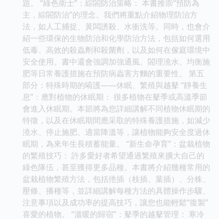
題。 “綠色衛士”：綜閤防治策略： 本書推崇“預防為
主，綜閤防治”的理念。我們將重點介紹物理防治方
法，如人工捕捉、黃闆誘殺、水衝洗等。同時，也會介
紹一些環保的生物防治和化學防治方法，包括如何選用
低毒、高效的殺蟲劑和殺菌劑，以及如何在傢庭環境中
安全使用。書中還會強調加強通風、閤理澆水、均衡施
肥等日常養護措施在預防病蟲害方麵的重要性。 第五
部分：特殊時期的嗬護——休眠、繁殖與越鼕 “靜養生
息”：應對植物的休眠期： 很多植物在鼕季或高溫季節
會進入休眠期。本節將為您詳細講解不同植物休眠期的
特徵，以及在休眠期間應采取的特殊養護措施，如減少
澆水、停止施肥、適當降溫等，讓植物能夠安全度過休
眠期，為來年生長積蓄能量。 “新生命孕育”：盆栽植物
的繁殖技巧： 許多愛好者希望通過繁殖來擴大自己的
綠色隊伍，甚至獲得更多品種。本書將介紹幾種常用的
盆栽植物繁殖方法，包括扡插（枝插、葉插）、分株、
壓條、播種等，並詳細講解每種方法的具體操作步驟、
注意事項以及成功率的提高技巧，讓您也能輕鬆“復製”
喜愛的植物。 “溫暖的歸宿”：鼕季的越鼕管理： 寒冷