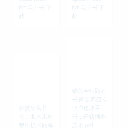
txt 电子书 下
txt 电子书 下
载
载
致富金钥匙丛
书·家畜养殖专
科技致富丛
业户速成手
书：北方果树
册：仔猪饲养
栽培技术问答
技术 pdf