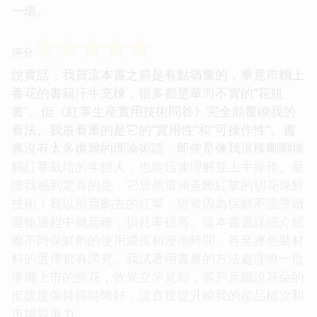
一環。
☆
☆
☆
☆
☆
评分
說實話，我買這本書之前是有點猶豫的，畢竟市麵上
養花的書籍汗牛充棟，很多都是華而不實的“花瓶
書”。但《紅掌生産實用技術問答》完全顛覆瞭我的
看法。我最看重的是它的“實用性”和“可操作性”。書
裏沒有太多復雜的理論術語，即使是像我這樣剛剛接
觸紅掌栽培的年輕人，也能迅速理解並上手操作。最
讓我感到驚喜的是，它居然還涵蓋瞭紅掌的切花保鮮
技術！我以前賣齣去的紅掌，經常因為保鮮不當導緻
運輸過程中就蔫瞭，損耗率很高。這本書裏詳細介紹
瞭不同保鮮劑的使用濃度和浸泡時間，甚至連包裝材
料的選擇都有講究。我試著用書裏的方法處理瞭一批
準備上市的鮮花，效果立竿見影，客戶反饋說花朵的
挺拔度保持得特彆好，這直接提升瞭我的産品檔次和
市場競爭力。