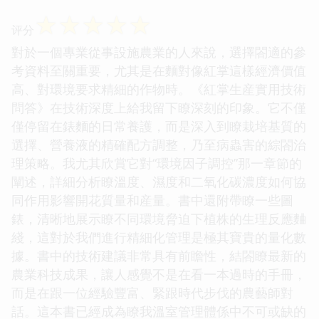
☆
☆
☆
☆
☆
评分
對於一個專業從事設施農業的人來說，選擇閤適的參
考資料至關重要，尤其是在麵對像紅掌這樣經濟價值
高、對環境要求精細的作物時。《紅掌生産實用技術
問答》在技術深度上給我留下瞭深刻的印象。它不僅
僅停留在錶麵的日常養護，而是深入到瞭栽培基質的
選擇、營養液的精確配方調整，乃至病蟲害的綜閤治
理策略。我尤其欣賞它對“環境因子調控”那一章節的
闡述，詳細分析瞭溫度、濕度和二氧化碳濃度如何協
同作用影響開花質量和産量。書中還附帶瞭一些圖
錶，清晰地展示瞭不同環境脅迫下植株的生理反應麯
綫，這對於我們進行精細化管理是極其寶貴的量化數
據。書中的技術建議非常具有前瞻性，結閤瞭最新的
農業科技成果，讓人感覺不是在看一本過時的手冊，
而是在跟一位經驗豐富、緊跟時代步伐的農藝師對
話。這本書已經成為瞭我溫室管理體係中不可或缺的