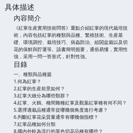
具体描述
內容簡介
《紅掌生産實用技術問答》重點介紹紅掌的現代栽培技
術，內容包括紅掌的種類與品種、繁殖技術、生産基
礎、環境調控、栽培技巧、病蟲防治、組閤盆栽以及切
花的保鮮與貯運等。該書簡明扼要，通俗易懂，實用性
強，采用一問一答形式，針對性強。
目錄
一、種類與品種篇
1.何為紅掌？
2.紅掌的生産前景如何？
3.紅掌大緻分為哪些類群？
4.紅掌、火鶴、種間雜種紅掌及觀葉紅掌種有何不同？
5.選擇適栽品種通常從哪幾個角度進行考慮？
6.判斷紅掌花朵質量通常有哪幾個指標？
7.紅掌品種如何分類
8.國內外較為流行的單色切花品種有哪些？