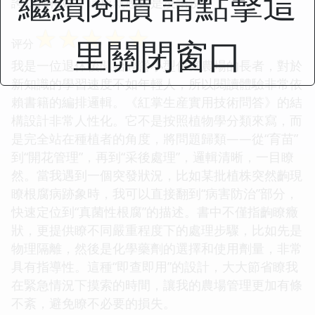
繼續閱讀 請點擊這
誇我種得好，這成就感真是沒話說。
☆
☆
☆
☆
☆
里關閉窗口
评分
我是一位退休後開始經營小型傢庭農場的長者，對於
新知識的學習速度不如年輕人，所以閱讀體驗非常依
賴書籍的編排邏輯。《紅掌生産實用技術問答》的結
構設計非常人性化。它不是按照植物學分類來寫，而
是完全站在種植者的角度，將問題歸類——從“育苗”
到“開花管理”，再到“采後處理”，邏輯清晰，一目瞭
然。當我遇到一個突發狀況，比如某批植株突然齣現
瞭根腐病跡象時，我可以直接翻到“病害防治”部分，
快速定位到“真菌性根腐”的描述。書中不僅指齣瞭癥
狀，更提供瞭不同嚴重程度下的處理步驟，比如先是
物理隔離，然後是化學藥劑的選擇和使用劑量，非常
具有指導性。這種“即查即用”的設計，大大節省瞭我
在緊急情況下摸索的時間，讓我的農場管理更加有條
不紊，避免瞭不必要的損失。