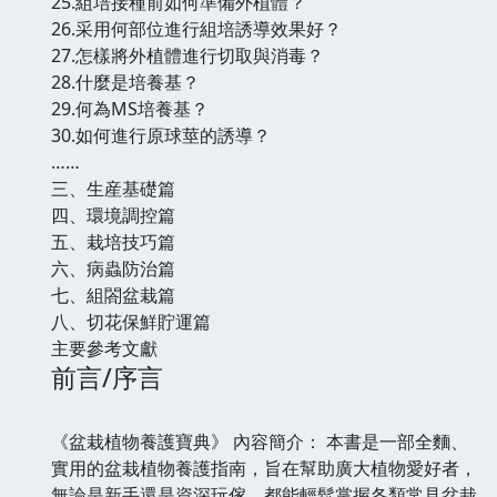
25.組培接種前如何準備外植體？
26.采用何部位進行組培誘導效果好？
27.怎樣將外植體進行切取與消毒？
28.什麼是培養基？
29.何為MS培養基？
30.如何進行原球莖的誘導？
……
三、生産基礎篇
四、環境調控篇
五、栽培技巧篇
六、病蟲防治篇
七、組閤盆栽篇
八、切花保鮮貯運篇
主要參考文獻
前言/序言
《盆栽植物養護寶典》 內容簡介： 本書是一部全麵、
實用的盆栽植物養護指南，旨在幫助廣大植物愛好者，
無論是新手還是資深玩傢，都能輕鬆掌握各類常見盆栽