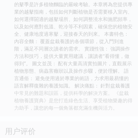
的鼕季是許多植物麵臨的嚴峻考驗。本章將為您提供專
業的越鼕指南，包括如何判斷植物是否需要移入室內、
如何選擇閤適的越鼕場所、如何調整澆水和施肥頻率，
以及如何應對低溫、乾冷等不利因素，確保您的植物安
全、健康地度過寒鼕，迎接春天的到來。 本書特色：
內容全麵： 覆蓋盆栽養護的各個環節，從入門到進
階，滿足不同層次讀者的需求。 實踐性強： 強調操作
方法和技巧，提供大量實用建議，讓讀者“看得懂，做
得到”。 圖文並茂： 配有大量高清實拍圖片，直觀展示
植物形態、病蟲害癥狀以及操作步驟，便於理解。 語
言通俗： 避免使用過於專業的術語，力求用最易懂的
語言解釋復雜的養護知識。 解決痛點： 針對盆栽養護
中常見的難題和誤區，提供科學的解決方案。 《盆栽
植物養護寶典》是您打造綠色生活、享受植物樂趣的得
力助手，讓您的每一個角落都充滿生機與活力。
用户评价