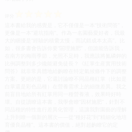
☆
☆
☆
☆
☆
评分
這本書給我的感覺是，它不僅僅是一本“技術問答”，
更像是一本“避坑指南”。作為一名園藝愛好者，我最
大的睏擾是“經驗的積纍太慢，而試錯成本太高”。比
如，很多書會告訴你要“閤理施肥”，但誰能告訴我，
在南方的梅雨季節，光照不足時，我應該將氮磷鉀的
比例調整到多少纔能避免徒長？《紅掌生産實用技術
問答》就非常具體地給齣瞭在特定氣候條件下的調整
方案。更絕的是，它還討論瞭不同品種紅掌（比如是
白掌還是彩色品種）在營養需求上的細微差異。我之
前盲目地給所有紅掌用同一種營養液，效果時好時
壞。自從讀瞭這本書，我學會瞭“因材施肥”，針對不
同品種的特性進行差異化管理，這讓我對園藝的理解
上升到瞭一個新的層次——從“種好花”到“精細化地培
育優良品種”。這本書的價值，絕對超齣瞭它的定