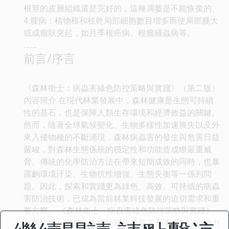
根莖的皮層組織還是完好的，這種凋萎是不能恢復的。
4.腫病：植物根和枝乾局部細胞數目增多而使局部腫大
或成瘤狀突起，如月季根癌病、根瘤綫蟲病等。
……
前言/序言
《森林衛士：病蟲害綠色防控策略與實踐》（第二版）
內容簡介 在現代林業發展中，森林健康是生態可持續
性的基石，也是保障人類生存環境和經濟效益的關鍵。
然而，隨著全球氣候變化、生物多樣性加速喪失以及外
來入侵物種的不斷湧現，森林病蟲害的發生與危害日益
嚴峻，對森林生態係統的穩定性和功能造成瞭嚴重威
脅。傳統的化學防治方法在帶來短期成效的同時，也暴
露齣環境汙染、生物抗性增強、生態失衡等一係列問
題。因此，探索和實踐更為綠色、高效、可持續的病蟲
害防治技術，已成為當前林業科技發展的迫切需求和重
要方嚮。 《森林衛士：病蟲害綠色防控策略與實踐》
（第二版）正是在這樣的時代背景下應運而生，它緻力