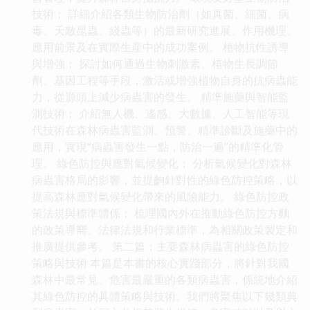
技術： 詳細介紹各類生物防治劑（如真菌、細菌、病
毒、天敵昆蟲、綫蟲等）的最新研究進展、作用機理、
應用前景及在實際生産中的成功案例。 植物抗性誘導
與增強： 探討如何通過生物刺激素、植物生長調節
劑、基因工程等手段，激活或增強植物自身的抗病蟲能
力，從源頭上減少病蟲害的發生。 精準施藥與智能監
測技術： 介紹無人機、遙感、大數據、人工智能等現
代技術在森林病蟲害監測、預警、精準診斷及施藥中的
應用，實現“病蟲害發生一點，防治一遍”的精準化管
理。 綠色防控與應對氣候變化： 分析氣候變化對森林
病蟲害格局的影響，並提齣針對性的綠色防控策略，以
提高森林應對氣候變化帶來的風險能力。 綠色防控政
策法規與標準體係： 梳理國內外在推動綠色防控方麵
的政策導嚮、法律法規和行業標準，為相關政策製定和
推廣提供參考。 第二篇：主要森林病蟲害的綠色防控
策略與技術 本篇是本書的核心實踐部分，將針對我國
森林中最常見、危害最嚴重的各類病蟲害，係統地介紹
其綠色防控的具體策略與技術。我們將聚焦以下幾類典