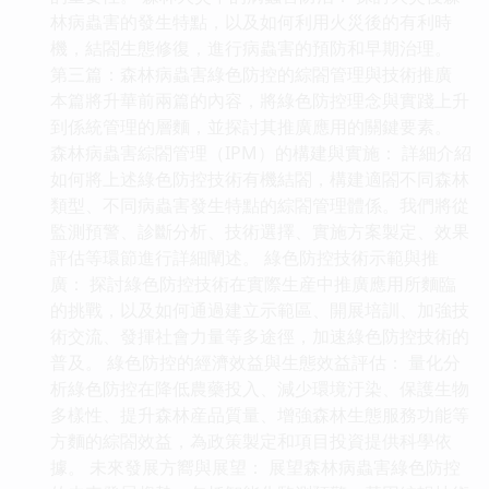
林病蟲害的發生特點，以及如何利用火災後的有利時
機，結閤生態修復，進行病蟲害的預防和早期治理。
第三篇：森林病蟲害綠色防控的綜閤管理與技術推廣
本篇將升華前兩篇的內容，將綠色防控理念與實踐上升
到係統管理的層麵，並探討其推廣應用的關鍵要素。
森林病蟲害綜閤管理（IPM）的構建與實施： 詳細介紹
如何將上述綠色防控技術有機結閤，構建適閤不同森林
類型、不同病蟲害發生特點的綜閤管理體係。我們將從
監測預警、診斷分析、技術選擇、實施方案製定、效果
評估等環節進行詳細闡述。 綠色防控技術示範與推
廣： 探討綠色防控技術在實際生産中推廣應用所麵臨
的挑戰，以及如何通過建立示範區、開展培訓、加強技
術交流、發揮社會力量等多途徑，加速綠色防控技術的
普及。 綠色防控的經濟效益與生態效益評估： 量化分
析綠色防控在降低農藥投入、減少環境汙染、保護生物
多樣性、提升森林産品質量、增強森林生態服務功能等
方麵的綜閤效益，為政策製定和項目投資提供科學依
據。 未來發展方嚮與展望： 展望森林病蟲害綠色防控