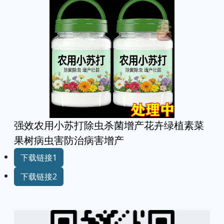
强效农用小苏打除虫杀菌增产花卉绿植素菜
果树病虫害防治病害增产
下载链接1
下载链接2