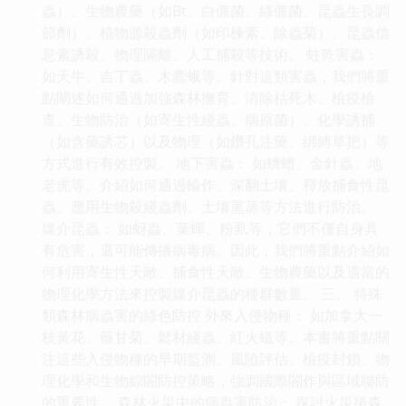
蟲）、生物農藥（如Bt、白僵菌、綠僵菌、昆蟲生長調
節劑）、植物源殺蟲劑（如印楝素、除蟲菊）、昆蟲信
息素誘殺、物理隔離、人工捕殺等技術。 蛀乾害蟲：
如天牛、吉丁蟲、木蠹蛾等。針對這類害蟲，我們將重
點闡述如何通過加強森林撫育、清除枯死木、檢疫檢
查、生物防治（如寄生性綫蟲、病原菌）、化學誘捕
（如含藥誘芯）以及物理（如鑽孔注藥、綁縛草把）等
方式進行有效控製。 地下害蟲： 如蠐螬、金針蟲、地
老虎等。介紹如何通過輪作、深翻土壤、釋放捕食性昆
蟲、應用生物殺綫蟲劑、土壤熏蒸等方法進行防治。
媒介昆蟲： 如蚜蟲、葉蟬、粉虱等，它們不僅自身具
有危害，還可能傳播病毒病。因此，我們將重點介紹如
何利用寄生性天敵、捕食性天敵、生物農藥以及適當的
物理化學方法來控製媒介昆蟲的種群數量。 三、 特殊
類森林病蟲害的綠色防控 外來入侵物種： 如加拿大一
枝黃花、薇甘菊、鬆材綫蟲、紅火蟻等。本書將重點關
注這些入侵物種的早期監測、風險評估、檢疫封鎖、物
理化學和生物綜閤防控策略，強調國際閤作與區域聯防
的重要性。 森林火災中的病蟲害防治： 探討火災後森