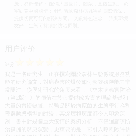
茂，易於理解： 配備大量圖片、圖錶，直觀生動。 緊
密結閤中國國情： 針對我國森林病蟲害的實際情況，
提供切實可行的解決方案。 突齣綠色理念： 強調環境
友好、生態可持續的防治原則。
用户评价
☆
☆
☆
☆
☆
评分
我是一名研究生，正在撰寫關於森林生態係統服務功
能的研究論文，對病蟲害的爆發如何影響碳匯能力非
常關注。從學術研究的角度來看，《林木病蟲害防治
（第2版）》的價值在於它提供瞭紮實的理論基礎和
大量的實證數據。特彆是關於病原菌的生態學行為和
種群動態模型的討論，其深度和廣度都令人印象深
刻。書中對幾個重大疫情的案例分析，不僅迴顧瞭防
治措施的曆史演變，更重要的是，它引入瞭風險評估