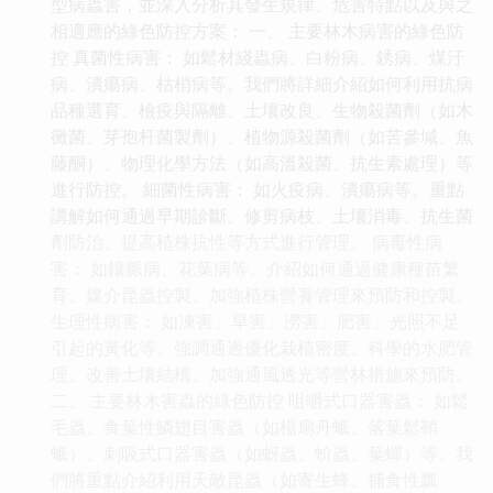
型病蟲害，並深入分析其發生規律、危害特點以及與之
相適應的綠色防控方案： 一、 主要林木病害的綠色防
控 真菌性病害： 如鬆材綫蟲病、白粉病、銹病、煤汙
病、潰瘍病、枯梢病等。我們將詳細介紹如何利用抗病
品種選育、檢疫與隔離、土壤改良、生物殺菌劑（如木
黴菌、芽孢杆菌製劑）、植物源殺菌劑（如苦參堿、魚
藤酮）、物理化學方法（如高溫殺菌、抗生素處理）等
進行防控。 細菌性病害： 如火疫病、潰瘍病等。重點
講解如何通過早期診斷、修剪病枝、土壤消毒、抗生菌
劑防治、提高植株抗性等方式進行管理。 病毒性病
害： 如鑲脈病、花葉病等。介紹如何通過健康種苗繁
育、媒介昆蟲控製、加強植株營養管理來預防和控製。
生理性病害： 如凍害、旱害、澇害、肥害、光照不足
引起的黃化等。強調通過優化栽植密度、科學的水肥管
理、改善土壤結構、加強通風透光等營林措施來預防。
二、 主要林木害蟲的綠色防控 咀嚼式口器害蟲： 如鬆
毛蟲、食葉性鱗翅目害蟲（如楊扇舟蛾、落葉鬆鞘
蛾）、刺吸式口器害蟲（如蚜蟲、蚧蟲、葉蟬）等。我
們將重點介紹利用天敵昆蟲（如寄生蜂、捕食性瓢