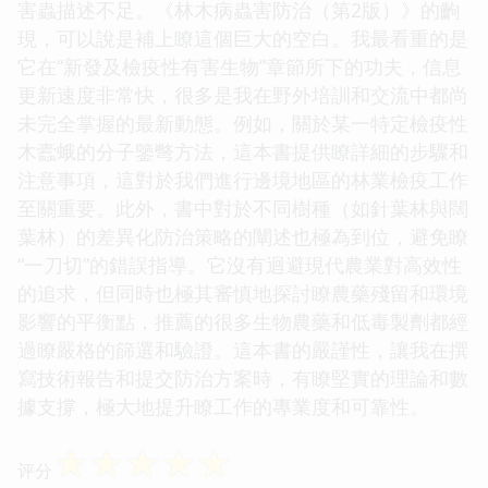
害蟲描述不足。《林木病蟲害防治（第2版）》的齣
現，可以說是補上瞭這個巨大的空白。我最看重的是
它在“新發及檢疫性有害生物”章節所下的功夫，信息
更新速度非常快，很多是我在野外培訓和交流中都尚
未完全掌握的最新動態。例如，關於某一特定檢疫性
木蠹蛾的分子鑒彆方法，這本書提供瞭詳細的步驟和
注意事項，這對於我們進行邊境地區的林業檢疫工作
至關重要。此外，書中對於不同樹種（如針葉林與闊
葉林）的差異化防治策略的闡述也極為到位，避免瞭
“一刀切”的錯誤指導。它沒有迴避現代農業對高效性
的追求，但同時也極其審慎地探討瞭農藥殘留和環境
影響的平衡點，推薦的很多生物農藥和低毒製劑都經
過瞭嚴格的篩選和驗證。這本書的嚴謹性，讓我在撰
寫技術報告和提交防治方案時，有瞭堅實的理論和數
據支撐，極大地提升瞭工作的專業度和可靠性。
☆
☆
☆
☆
☆
评分