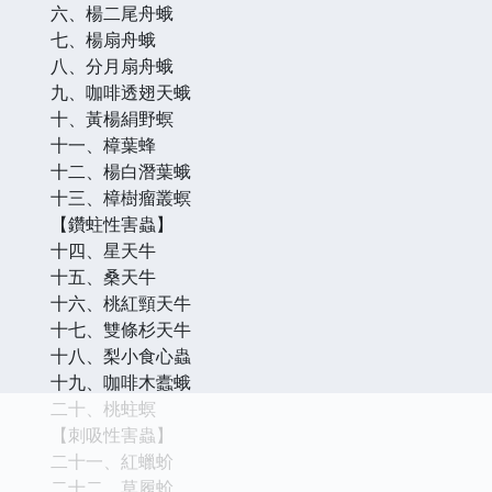
六、楊二尾舟蛾
七、楊扇舟蛾
八、分月扇舟蛾
九、咖啡透翅天蛾
十、黃楊絹野螟
十一、樟葉蜂
十二、楊白潛葉蛾
十三、樟樹瘤叢螟
【鑽蛀性害蟲】
十四、星天牛
十五、桑天牛
十六、桃紅頸天牛
十七、雙條杉天牛
十八、梨小食心蟲
十九、咖啡木蠹蛾
二十、桃蛀螟
【刺吸性害蟲】
二十一、紅蠟蚧
二十二、草履蚧