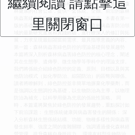
繼續閱讀 請點擊這
於為廣大林業工作者、科研人員、環保組織以及關心森
林健康的社會公眾，提供一套係統、全麵、前沿的森林
里關閉窗口
病蟲害綠色防控理論框架和實用技術指南。本書在第一
版的基礎上，緊密結閤近年來國內外森林病蟲害防治領
域的最新研究進展和實踐經驗，進行瞭深入的修訂與拓
展，力求呈現最貼閤當前需求、最具指導意義的內容。
第一篇：森林病蟲害綠色防控的理論基礎與發展趨勢
本篇將深入剖析森林病蟲害綠色防控的核心理念，闡述
其在生態學、遺傳學、微生物學等學科中的理論支撐。
我們將係統介紹綠色防控的定義、原則、目標以及與其
他防治模式（如化學防治、綜閤防治）的區彆與聯係。
讀者將瞭解到，綠色防控並非簡單地摒棄化學藥劑，而
是強調以生態調控為基礎，以生物防治為主導，以物理
防治為補充，以科學用藥為兜底的係統性策略。 同
時，本篇還將聚焦於綠色防控的發展趨勢，重點探討如
下前沿課題： 生態係統健康與病蟲害發生的關係： 深
入分析森林生態係統結構、功能、物種多樣性與病蟲害
發生頻率、強度之間的復雜關聯，強調通過優化森林經
營管理，提升森林自身抵抗力。 環境友好型生物防治