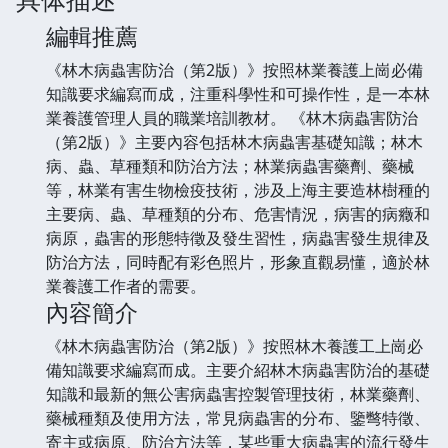
編輯推薦
《林木病蟲害防治（第2版）》按照林業養護上崗必備
知識要求編寫而成，注重科學性和可操作性，是一本林
業養護管理人員的職業培訓教材。 《林木病蟲害防治
（第2版）》主要內容包括林木病蟲害基礎知識；林木
病、蟲、草種類和防治方法；林業病蟲害藥劑、藥械
等，林業有害生物檢疫技術，涉及上海主要造林樹種的
主要病、蟲、草種類的分布、危害情況，病害的病癥和
病原，蟲害的形態特徵及發生習性，病蟲害發生規律及
防治方法，同時配有彩色照片，形象直觀易懂，適於林
業養護工作者的需要。
內容簡介
《林木病蟲害防治（第2版）》按照林木養護工上崗必
備知識要求編寫而成。主要介紹林木病蟲害防治的基礎
知識和最新的無公害病蟲害控製管理技術，林業藥劑、
藥械種類及使用方法，常見病蟲害的分布、鑒彆特徵、
寄主或病原、防治方法等，某些重大病蟲害的流行發生