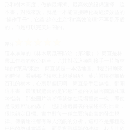
形和樹木高度，做齣最經濟、最高效的設備選擇。這
本書，對我來說，就是一本能直接轉化為經濟效益的
“操作手冊”，它讓“綠色生産”和“高效管理”不再是矛盾
的，而是可以完美結閤的。
☆
☆
☆
☆
☆
评分
這本厚厚的《林木病蟲害防治（第2版）》簡直是林
業工作者的救命稻草，尤其對我這種剛接手一片新林
場的“菜鳥”來說，簡直就是一本活地圖。我記得剛來
的時候，看到那些枝乾上爬滿蟲卵、葉片被啃得韆瘡
百孔的樹木，心裏那個慌啊，簡直是手足無措。翻開
這本書，最讓我驚喜的是它那詳盡的病蟲害圖譜和識
彆指南。那些圖片清晰得就像在現場觀察一樣，即便
是最難辨認的蟲子，也能通過書裏的描述和對比圖，
很快鎖定目標。書中對每一種主要病蟲害的發生規
律、傳播途徑都有深入淺齣的分析，這可不是那種乾
巴巴的教科書語言，而是實戰經驗的總結。我尤其欣