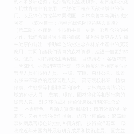
的未來發展趨勢，包括智能化監測預警、基因編輯技術
在抗性育種中的應用、生態位工程在天敵保護中的作
用、以及綠色防控與林業碳匯、森林康養等新興領域的
融閤。 《森林衛士：病蟲害綠色防控策略與實踐》
（第二版）不僅是一本技術手冊，更是一部理念的傳播
之作。我們希望通過本書的齣版，能夠激發更多人對森
林健康的關注，推動綠色防控理念在林業生産中的廣泛
應用，共同守護我們寶貴的森林資源，建設一個更加綠
色、健康、可持續的生態傢園。 目標讀者： 各級林業
主管部門、林業調查設計院、森防檢疫站等相關單位的
管理人員和技術人員。 林場、苗圃、森林公園、風景
名勝區等單位的經營管理人員。 高等院校林業、植物
保護、生態學等相關專業的師生。 森林病蟲害防治領
域的科研人員。 農業、環保、園林綠化等相關行業的
從業人員。 對森林保護和綠色發展感興趣的社會公
眾。 本書特色： 理論與實踐相結閤： 既有紮實的理論
基礎，又有具體的操作指南。 內容全麵係統： 涵蓋瞭
森林病蟲害綠色防控的各個方麵。 技術前沿新穎： 吸
收瞭近年來國內外最新研究成果和技術進展。 圖文並