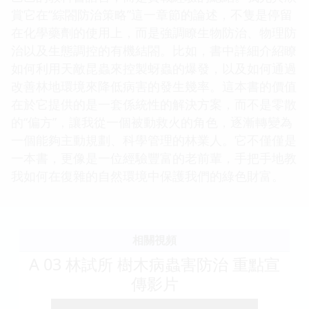
賞它在“綜閤防治策略”這一章節的論述，不隻是停留
在化學藥劑的使用上，而是強調瞭生物防治、物理防
治以及生態調控的有機結閤。比如，書中詳細介紹瞭
如何利用天敵昆蟲來控製蚜蟲的爆發，以及如何通過
改善林地環境來降低病害的發生幾率。這本書的價值
在於它提供的是一套係統性的解決方案，而不是零散
的“偏方”，讓我從一個被動救火的角色，逐漸轉變為
一個能夠主動規劃、科學管理的林業人。它不僅僅是
一本書，更像是一位經驗豐富的老前輩，手把手地教
我如何在復雜的自然環境中保護我們的綠色財富。
相關視頻
A 03 林試所 樹木病蟲害防治 重點宣
傳影片