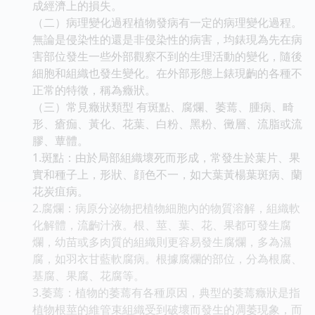
成經濟上的損失。
（二）病理變化過程植物發病有一定的病理變化過程。
無論是侵染性的還是非侵染性的病害，均錶現為先在病
害部位發生一些外部觀察不到的生理活動的變化，隨後
細胞和組織也發生變化。在外部形態上錶現齣的各種不
正常的特徵，稱為癥狀。
（三）常見癥狀類型 有斑點、腐爛、萎蔫、腫病、畸
形、瘡痂、黃化、花葉、白粉、黑粉、黴層、流脂或流
膠、蕈體。
1.斑點：由於局部組織壞死而形成，常發生於葉片、果
實和種子上，形狀、顔色不一，如大葉黃楊葉斑病、蘭
花炭疽病。
2.腐爛：病原分泌物把植物細胞內的物質溶解，組織軟
化解體，流齣汁液。根、莖、葉、花、果都可發生腐
爛，幼苗或多肉質的組織則更容易發生腐爛，多為濕
腐，如羽衣甘藍軟腐病。根據腐爛的部位，分為根腐、
基腐、果腐、花腐等。
3.萎蔫：植物的萎蔫有各種原因，典型的萎蔫癥狀是指
植物根莖的維管束組織受到破壞而發生的凋萎現象，而