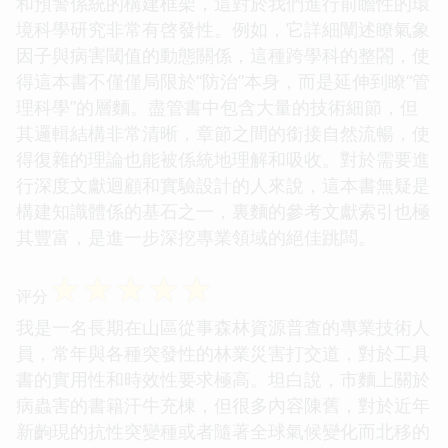
和預警係統的構建框架，這對於我們進行前瞻性的環
境科學研究非常有啓發性。例如，它詳細闡述瞭氣象
因子與病害閾值的動態關係，這種跨學科的整閤，使
得這本書不僅僅局限於“防治”本身，而是延伸到瞭“管
理科學”的層麵。盡管書中包含大量的技術細節，但
其邏輯結構非常清晰，章節之間的銜接自然流暢，使
得復雜的理論也能被係統地理解和吸收。對於需要進
行深度文獻迴顧和實驗設計的人來說，這本書無疑是
構建知識體係的基石之一，裏麵的參考文獻索引也極
其豐富，是進一步深挖專業領域的絕佳跳闆。
☆
☆
☆
☆
☆
评分
我是一名長期在山區從事森林資源普查的專業技術人
員，常年與各種突發性的林業災害打交道，對於工具
書的實用性和時效性要求極高。坦白說，市麵上關於
病蟲害的書籍汗牛充棟，但很多內容陳舊，對於近年
新齣現的抗性突變種或者隨著全球氣候變化而北移的