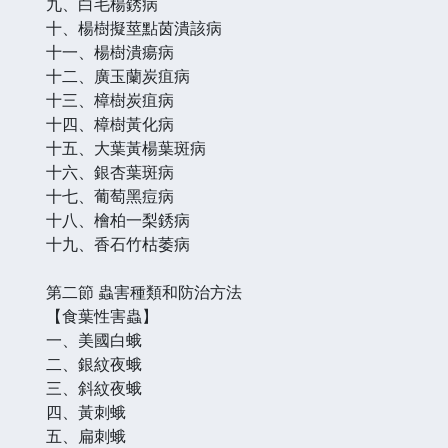
九、白毛楊銹病
十、楊樹擬莖點茵潰該病
十一、楊樹潰瘍病
十二、廣玉蘭炭疽病
十三、樟樹炭疽病
十四、樟樹黃化病
十五、大葉黃楊葉斑病
十六、銀杏葉斑病
十七、葡萄黑痘病
十八、檜柏一梨銹病
十九、香石竹枯萎病
第二節 蟲害種類和防治方法
【食葉性害蟲】
一、美國白蛾
二、銀紋夜蛾
三、斜紋夜蛾
四、黃刺蛾
五、扁刺蛾