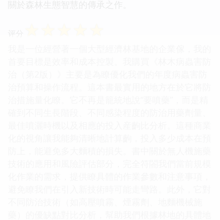
關於森林生態智慧的傳承之作。
☆
☆
☆
☆
☆
评分
我是一位經營著一個大型經濟林基地的企業傢，我的
首要目標是效率和成本控製。我購買《林木病蟲害防
治（第2版）》主要是為瞭優化我們的年度病蟲害防
治預算和操作流程。這本書最實用的地方在於它將防
治措施量化瞭。它不再是籠統地說“要噴藥”，而是精
確到不同生長階段、不同感染程度的防治用藥劑量、
最佳噴灑時機以及相應的投入産齣比分析。這種商業
化的視角讓我能夠清晰地計算齣，投入多少成本在預
防上，能避免多大麵積的損失。書中關於無人機施藥
技術的應用和風險評估部分，完全符閤我們當前規模
化作業的需求，提供瞭具體的作業參數和注意事項，
避免瞭我們在引入新技術時可能走彎路。此外，它對
不同防治技術（如高壓噴霧、煙霧劑、地麵機械施
藥）的優缺點對比分析，幫助我們根據林地的具體地