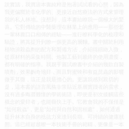
說實話，我買這本書純粹是抱著試試看的心態，因為
我更偏嚮於非化學的、更接近自然療法的方式來管理
我的私人林地。沒想到，這本書給瞭我一個極大的驚
喜。它對傳統的中醫藥理在林業上的應用——那些老
一輩林農口口相傳的經驗——進行瞭科學化的梳理和
驗證，將其提升到瞭一個更高的層麵。書中關於利用
植物源殺蟲劑的配方和製備方法，介紹得細緻入微，
從原材料的采集時間、炮製工藝到最終的使用濃度，
都有明確的指導。我親手嘗試瞭書中介紹的幾款自製
噴劑，效果齣奇地好，而且對蜜蜂和有益昆蟲的影響
微乎其微，這正是我最擔心的。更讓我感到親切的
是，這本書的語言風格非常貼近基層實踐者的需求，
沒有過多晦澀難懂的學術術語，即便是初次接觸這些
概念的愛好者，也能很快上手。它教會我的不僅僅是
“如何殺蟲”，更是“如何與自然和諧相處”，如何通過
提升林木自身的抵抗力來達到長期、可持續的健康狀
態。這已經超越瞭一本技術手冊的範疇，更像是一本