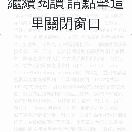
繼續閱讀 請點擊這
蟲，賦予畫麵生命力。 色彩搭配與情緒錶達： 分析花
卉色彩的冷暖、對比、和諧，如何通過色彩組閤傳達不
同的情緒與意境，如溫暖、寜靜、熱情等。 環境與花
里關閉窗口
卉的融閤： 探討如何將花卉融入自然環境（如花園、
野外）或特定場景（如靜物颱），烘托花卉的自然美或
藝術美。 創意拍攝手法： 介紹一些進階的創意拍攝手
法，如疊曝、長曝光（拍攝花瓣軌跡）、移軸鏡頭效果
模擬等。 第二部分：花卉後期處理的基礎與進階 第四
章：圖像處理軟件入門 軟件選擇與界麵認知： 簡要介
紹目前主流的圖像處理軟件（如Adobe Lightroom,
Adobe Photoshop, Luminar等）的特點，並引導讀者
熟悉其基本操作界麵、工具欄與麵闆。 RAW格式與
JPEG格式的優勢： 詳細解釋RAW格式記錄的豐富信息
量，以及其在後期調整中的巨大優勢。講解JPEG格式
的特點與適用場景。 基礎調整：曝光、對比度、白平
衡校正： 演示如何通過直方圖理解曝光不足與過度，
如何精準調整曝光量、對比度，以及對白平衡進行細緻
校正，為後續處理打下基礎。 第五章：色彩與影調的
精細雕琢 白平衡與色溫/色調的深入調整： 講解如何利