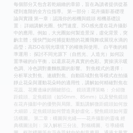
每個部分又包含若乾細緻的章節，旨在為讀者提供從基
礎到進階的全方位指導。 第一部分：花卉攝影基礎理
論與實踐 第一章：認識你的相機與鏡頭 相機基礎設
置： 詳細講解光圈、快門速度、ISO感光度在花卉攝影
中的應用。例如，大光圈如何製造景深，虛化背景，突
齣主體；慢快門如何捕捉動態的花瓣飛舞或展現水滴的
晶瑩；高ISO在弱光環境下的權衡與使用。 白平衡的精
準運用： 探討不同光源下（自然光、人造光）如何設
置準確的白平衡，以還原花卉真實的色彩。實操演示暖
色調、冷色調對畫麵氛圍的影響。 對焦模式的選擇：
分析單次對焦、連續對焦、自動區域對焦等模式在拍攝
靜止花朵與運動花朵時的適用性，講解如何精確對焦在
花蕊、花瓣邊緣的關鍵部位。 鏡頭選擇策略： 介紹微
距鏡頭、定焦鏡頭（如50mm、85mm）以及變焦鏡頭
在花卉攝影中的優勢與局限。重點講解微距鏡頭如何放
大細節，定焦鏡頭如何營造美妙虛化，變焦鏡頭如何靈
活構圖。 第二章：構圖與光綫——花卉攝影的靈魂 經
典構圖法則： 深入解析三分法、對稱構圖、引導綫構
圖、框架構圖等在花卉題材中的創意應用。通過大量實