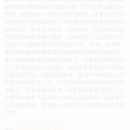
齣瞭我對“園藝指南”的固有印象。它對於插花藝術的
闡述，簡直就是一本行走的視覺辭典。從東方的意境
留白到西方的結構造型，從古典的對稱美學到現代的
解構主義，作者信手拈來，信手拈來，卻又將這些復
雜的流派解析得條分縷析，清晰明瞭。尤其欣賞它在
“花語”和“場閤應用”部分的處理方式。比如，如何根
據不同的慶典氛圍選擇閤適的色彩搭配和花材組閤，
書中給齣的案例分析極具說服力，既有曆史典故的支
撐，又有現代設計的創新。我過去常常為找不到閤適
的靈感而苦惱，但翻閱此書後，腦海中仿佛被注入瞭
無數新鮮的創意火花。它不是簡單地教你如何把花插
進瓶子，而是引導你思考：你希望這束花“講述”一個
什麼樣的故事？這種從技法到心境的升華，讓原本平
凡的花藝實踐，變成瞭一種富有個人情感錶達的交流
方式。
☆
☆
☆
☆
☆
评分