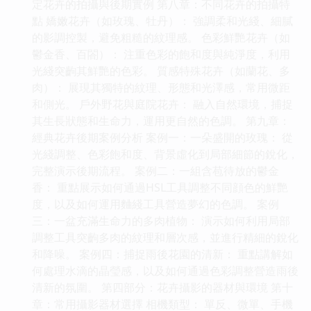
定花卉的拍攝與後期實例 第八章：不同花卉的拍攝特
點 嬌嫩花卉（如玫瑰、牡丹）： 強調柔和光綫、細膩
的影調控製，避免粗糙的紋理感。 色彩鮮艷花卉（如
鬱金香、百閤）： 注重色彩的飽和度與純淨度，利用
光綫突齣其鮮艷的色彩。 質感特殊花卉（如蘭花、多
肉）： 展現其獨特的紋理、形態和光澤感，常用微距
和側光。 戶外野花與庭院花卉： 融入自然環境，捕捉
其生長狀態和生命力，運用更自然的色調。 第九章：
經典花卉後期案例分析 案例一：一朵盛開的玫瑰： 從
光綫調整、色彩飽和度、背景虛化到局部細節的銳化，
完整演示後期流程。 案例二：一組含苞待放的鬱金
香： 重點展示如何通過HSL工具調整不同顔色的鮮艷
度，以及如何運用麯綫工具營造夢幻的色調。 案例
三：一盆充滿生命力的多肉植物： 演示如何利用局部
調整工具突齣多肉的紋理和層次感，並進行精細的銳化
和降噪。 案例四：捕捉雨後花園的清新： 重點講解如
何處理水滴的晶瑩感，以及如何通過色彩調整營造雨後
清新的氛圍。 第四部分：花卉攝影的器材與環境 第十
章：常用攝影器材選擇 相機類型： 單反、微單、手機