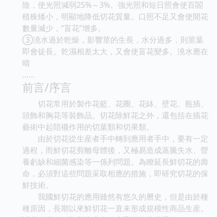
陰，使光照減弱25%～3%。強光照和短日照會使百閤
植株矮小，明顯地降低切花質量。口照不足又會使開花
數量減少，“盲花”增多。
③澆水過於乾燥，影響莖的生長，水分過多，則莖葉
即會徒長。乾濕相差太大，又會使盲花變多。澆水應在
晴
……
前言/序言
切花常用於製作花籃、花圈、花鉢、壁花、瓶插、
頭飾和胸花等裝飾品。切花除鮮花之外，還包括在插花
藝術中起陪襯作用的切葉類和切果類。
由於切花從生産者手中轉到應用者手中，要有一定
過程，而鮮切花剪離母體後，又極易造成蒸騰失水、營
養虧缺和細菌感染等一係列問題。為瞭延長鮮切花的壽
命，必須對這些問題采取相應的措施，即研究切花的保
鮮技術。
我國鮮切花的應用雖然有悠久的曆史，但是由於種
種原因，長期以來鮮切花一直未形成規模性商品生産。