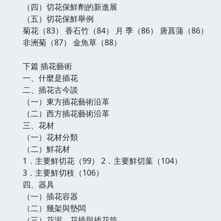
（四）切花保鮮劑的新進展
（五）切花保鮮舉例
菊花（83） 香石竹（84） 月 季（86） 唐菖蒲（86）
非洲菊（87） 金魚草（88）
下篇 插花藝術
一、什麼是插花
二、插花古今談
（一）東方插花藝術沿革
（二）西方插花藝術沿革
三、花材
（一）花材分類
（二）鮮花材
1．主要鮮切花（99） 2．主要鮮切葉（104）
3．主要鮮切枝（106）
四、器具
（一）插花容器
（二）幾架與墊闆
（三）花泥、花插與插花筒