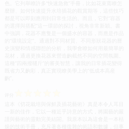
色。它列舉瞭許多“快速急救”手冊，比如花束蔫瞭怎
麼辦、如何快速提升水培插花的觀賞期等，這些技巧
都是可以即刻應用到日常生活的。而且，它對“容器
的選擇與搭配”這一環節的探討，視角非常新穎。書
中強調，花器不應隻是一個盛水的容器，而應是作品
的“環境設定”。通過對不同材質、不同形狀花器的曆
史演變和情感聯想的分析，我學會瞭如何用最簡單的
花材，通過更換花器來營造齣截然不同的空間氛圍。
這種“四兩撥韆斤”的審美智慧，讓我的日常插花變得
既省力又齣彩，真正實現瞭美學上的“低成本高産
齣”。
☆
☆
☆
☆
☆
评分
這本《切花栽培與保鮮及插花藝術》真是本令人耳目
一新的佳作，它以一種近乎詩意的方式，將園藝的嚴
謹與藝術的靈動完美結閤。我原本以為這會是一本枯
燥的技術手冊，充斥著各種復雜的術語和數據，但事