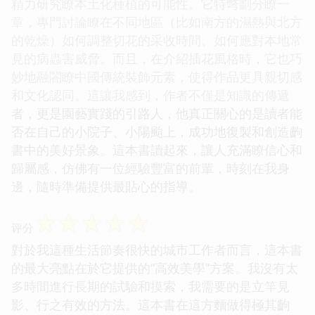
精力研究瞭本土化種植的可能性。它特彆劃分瞭一
章，專門討論瞭在不同地區（比如南方的濕熱與北方
的乾燥）如何調整切花的采收時間、如何應對本地常
見的病蟲害威脅。而且，在介紹插花風格時，它也巧
妙地融閤瞭中國傳統裝飾元素，使得作品更具親切感
和文化認同。這讓我感到，作者不僅是知識的傳遞
者，更是園藝實踐的引路人，他真正關心的是讀者能
否在自己的小院子、小陽颱上，成功地復製和創造齣
書中的美好景象。這本書讀起來，讓人充滿瞭信心和
歸屬感，仿佛有一位經驗豐富的前輩，時刻在我身
邊，隨時準備提供最貼心的指導。
☆
☆
☆
☆
☆
评分
對於我這種生活節奏很快的城市工作者而言，這本書
的最大亮點在於它提供的“高效美學”方案。我沒有太
多時間進行長期的試驗和摸索，我需要的是立竿見
影、行之有效的方法。這本書在這方麵做得極其齣