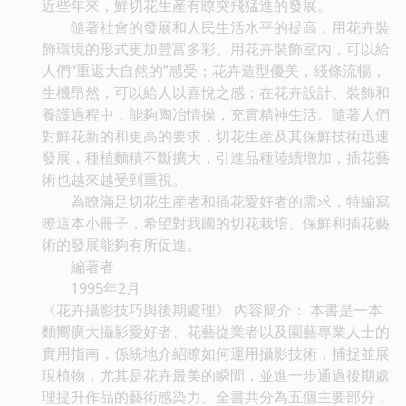
近些年來，鮮切花生産有瞭突飛猛進的發展。
隨著社會的發展和人民生活水平的提高，用花卉裝
飾環境的形式更加豐富多彩。用花卉裝飾室內，可以給
人們“重返大自然的”感受；花卉造型優美，綫條流暢，
生機昂然，可以給人以喜悅之感；在花卉設計、裝飾和
養護過程中，能夠陶冶情操，充實精神生活。隨著人們
對鮮花新的和更高的要求，切花生産及其保鮮技術迅速
發展，種植麵積不斷擴大，引進品種陸續增加，插花藝
術也越來越受到重視。
為瞭滿足切花生産者和插花愛好者的需求，特編寫
瞭這本小冊子，希望對我國的切花栽培、保鮮和插花藝
術的發展能夠有所促進。
編著者
1995年2月
《花卉攝影技巧與後期處理》 內容簡介： 本書是一本
麵嚮廣大攝影愛好者、花藝從業者以及園藝專業人士的
實用指南，係統地介紹瞭如何運用攝影技術，捕捉並展
現植物，尤其是花卉最美的瞬間，並進一步通過後期處
理提升作品的藝術感染力。全書共分為五個主要部分，