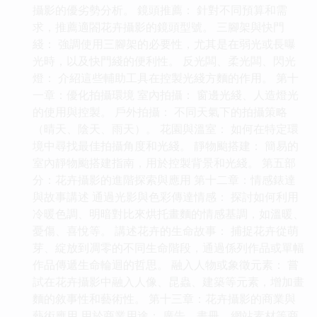
攝影的優劣勢分析。 鏡頭推薦： 針對不同預算和需
求，推薦適閤花卉攝影的鏡頭型號。 三腳架與快門
綫： 強調使用三腳架的必要性，尤其是在弱光或長曝
光時，以及快門綫的便利性。 反光闆、柔光闆、閃光
燈： 介紹這些輔助工具在控製光綫方麵的作用。 第十
一章：優化拍攝環境 室內拍攝： 窗邊光綫、人造燈光
的使用與控製。 戶外拍攝： 不同天氣下的拍攝策略
（晴天、陰天、雨天）。 花園與溫室： 如何在特定環
境中尋找最佳拍攝角度和光綫。 靜物颱搭建： 簡易的
室內靜物颱搭建指南，用於控製背景和光綫。 第五部
分：花卉攝影的進階探索與應用 第十二章：情感錶達
與故事講述 通過光影與色彩傳達情感： 探討如何利用
冷暖色調、明暗對比來烘托畫麵的情感基調，如溫暖、
憂傷、喜悅等。 講述花卉的生命故事： 捕捉花卉從萌
芽、綻放到凋零的不同生命階段，通過係列作品或單幅
作品傳遞生命輪迴的哲思。 融入人物或象徵元素： 嘗
試在花卉攝影中融入人像、昆蟲、建築等元素，增加畫
麵的敘事性和藝術性。 第十三章：花卉攝影的商業與
藝術應用 用於商業用途： 廣告、畫冊、網站素材等商