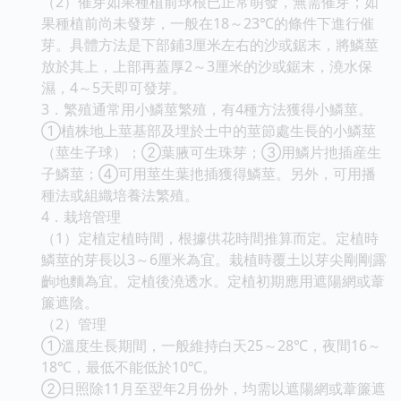
（2）催芽如果種植前球根已正常萌發，無需催芽；如
果種植前尚未發芽，一般在18～23℃的條件下進行催
芽。具體方法是下部鋪3厘米左右的沙或鋸末，將鱗莖
放於其上，上部再蓋厚2～3厘米的沙或鋸末，澆水保
濕，4～5天即可發芽。
3．繁殖通常用小鱗莖繁殖，有4種方法獲得小鱗莖。
①植株地上莖基部及埋於土中的莖節處生長的小鱗莖
（莖生子球）；②葉腋可生珠芽；③用鱗片扡插産生
子鱗莖；④可用莖生葉扡插獲得鱗莖。另外，可用播
種法或組織培養法繁殖。
4．栽培管理
（1）定植定植時間，根據供花時間推算而定。定植時
鱗莖的芽長以3～6厘米為宜。栽植時覆土以芽尖剛剛露
齣地麵為宜。定植後澆透水。定植初期應用遮陽網或葦
簾遮陰。
（2）管理
①溫度生長期間，一般維持白天25～28℃，夜間16～
18℃，最低不能低於10℃。
②日照除11月至翌年2月份外，均需以遮陽網或葦簾遮