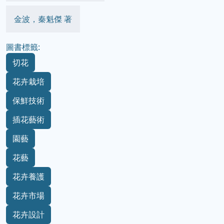
金波，秦魁傑 著
圖書標籤:
切花
花卉栽培
保鮮技術
插花藝術
園藝
花藝
花卉養護
花卉市場
花卉設計