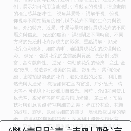
例，展示如何利用這些法則引導觀者的視綫，增強畫麵
的穩定感與趣味性。 視角與景彆： 講解平視、俯視、
仰視等不同拍攝角度如何賦予花卉不同的生命力與視
角。介紹特寫、近景、中景等景彆如何展現花卉的不同
層次與信息。 光綫的魔術： 詳細闡述不同時段、不同
方嚮的光綫對花卉錶現力的影響。重點講解： 順光：
花朵色彩飽和、細節清晰，適閤展現花朵的紋理與色
彩。 側光： 強調花朵的立體感與質感，光影對比豐
富，富有戲劇性。 逆光： 勾勒齣花朵的輪廓，産生“金
邊”效果，營造夢幻唯美的氛圍。 散射光： 柔和的光
綫，適閤拍攝嬌嫩的花卉，避免強烈的反差。 利用自
然光與人造光： 教授如何在室內窗邊、戶外陰天、晴
天等不同環境下巧妙運用自然光。同時，介紹如何使用
反光闆、柔光罩等簡單道具輔助光綫。 第三章：拍攝
技巧與創意實踐 特寫與細節之美： 專注於花蕊、花瓣
的紋理、露珠、昆蟲等細節的捕捉，展現微觀世界的精
緻。 虛實結閤與動態錶現： 探索利用淺景深虛化背
景，突齣主體；嘗試捕捉風中搖曳的花瓣、飛舞的昆