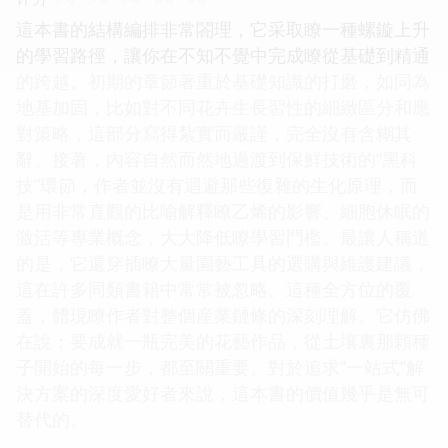
這本書的結構編排非常閤理，它采取瞭一種螺鏇上升
的學習路徑，讓你在不知不覺中完成瞭從基礎到精通
的跨越。初期的章節著重於基礎知識的打磨，如同為
地基加固，比如對不同花卉生長習性的細緻區分和應
對策略，這部分寫得紮實而嚴謹，完全沒有含糊其
辭。接著，內容自然而然地過渡到保鮮技術的“黑科
技”環節，作者並沒有迴避那些復雜的生化原理，而
是用非常直觀的比喻解釋瞭乙烯的影響、細胞休眠的
激活等專業概念，大大降低瞭學習門檻。最讓人稱道
的是，它還穿插瞭大量園藝工具的選購與維護建議，
這在許多同類書籍中常常被忽略。這種全方位的覆
蓋，體現瞭作者對整個産業鏈條的深刻理解。它仿佛
在說：要成就一瓶完美的花藝作品，從土壤裏那顆種
子開始的每一步，都至關重要。對於追求“一站式”解
決方案的深度愛好者來說，這本書的價值幾乎是無可
替代的。