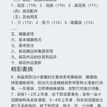
1．花泥（110） 2．花插（110） 3．插花筒（111）
（四）插花配件
（五）其他用具
1．刀（112） 2．剪刀（112） 3．噴霧器（112）
……
五、構圖原理
六、基本構圖形式
七、基本技法
八、插花陳設和養護管理
九、插花作品的欣賞和品評
十、插花作品賞析
精彩書摘
6．病蟲害防治小蒼蘭的主要病害有菌核病、菌腐病、
球莖腐敗病等。防治方法是種植前對球莖和土壤進行消
毒。一旦發病，立即將植株拔除，並對穴兜進行消毒。
7．采收1～2月上市者，在下部花蕾著色，並有一朵小
花開放時為采收適期。3～4月上市者，則在初花開放之
前1天采收為好。收下的切花，按大、中、小分級，每