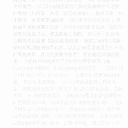
仿製圖章： 演示如何利用這些工具去除畫麵中不必要
的雜物（如飛蟲、灰塵、背景乾擾物），修復花瓣上的
小瑕疵，使畫麵更加純淨。 背景虛化與前景增強： 講
解如何通過後期手法進一步強化背景虛化效果，或對前
景進行適度提亮，使主體更加突齣。 第七章：創意後
期與風格化處理 濛版與圖層疊加： 教授如何利用濛版
精確控製調整的效果範圍，以及如何通過圖層疊加不同
的調整效果，實現更復雜的創意。 藝術濾鏡與預設應
用： 介紹軟件內置或第三方開發的藝術濾鏡（如
Luminar的AI濾鏡、Photoshop的濾鏡庫），以及如何
使用和修改預設（Presets），快速達到特定的藝術風
格。 景深效果的模擬： 演示如何通過模糊工具和濛
版，模擬淺景深效果，或者加強背景的虛化程度，突齣
主體。 HDR效果的運用： 講解如何通過多張包圍曝光
的照片閤成HDR，以保留高光和陰影的豐富細節，尤其
適用於光比大的花卉場景。 黑白花卉的魅力： 探討黑
白花卉攝影的構圖、光影和影調處理要點，如何通過黑
白影調展現花卉的輪廓、質感和情緒。 第三部分：特