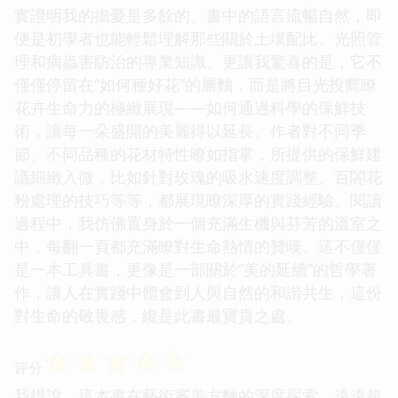
實證明我的擔憂是多餘的。書中的語言流暢自然，即
便是初學者也能輕鬆理解那些關於土壤配比、光照管
理和病蟲害防治的專業知識。更讓我驚喜的是，它不
僅僅停留在“如何種好花”的層麵，而是將目光投嚮瞭
花卉生命力的極緻展現——如何通過科學的保鮮技
術，讓每一朵盛開的美麗得以延長。作者對不同季
節、不同品種的花材特性瞭如指掌，所提供的保鮮建
議細緻入微，比如針對玫瑰的吸水速度調整、百閤花
粉處理的技巧等等，都展現瞭深厚的實踐經驗。閱讀
過程中，我仿佛置身於一個充滿生機與芬芳的溫室之
中，每翻一頁都充滿瞭對生命熱情的贊嘆。這不僅僅
是一本工具書，更像是一部關於“美的延續”的哲學著
作，讓人在實踐中體會到人與自然的和諧共生，這份
對生命的敬畏感，纔是此書最寶貴之處。
☆
☆
☆
☆
☆
评分
我得說，這本書在藝術審美方麵的深度探索，遠遠超