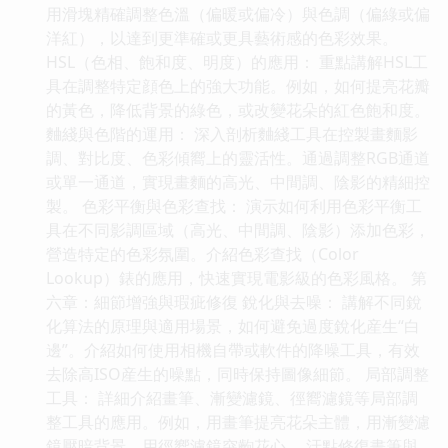
用滑塊精確調整色溫（偏暖或偏冷）與色調（偏綠或偏
洋紅），以達到更準確或更具藝術感的色彩效果。
HSL（色相、飽和度、明度）的應用： 重點講解HSL工
具在調整特定顔色上的強大功能。例如，如何提亮花瓣
的黃色，降低背景的綠色，或改變花朵的紅色飽和度。
麯綫與色階的運用： 深入剖析麯綫工具在控製畫麵影
調、對比度、色彩傾嚮上的靈活性。通過調整RGB通道
或單一通道，實現畫麵的高光、中間調、陰影的精細控
製。 色彩平衡與色彩查找： 演示如何利用色彩平衡工
具在不同影調區域（高光、中間調、陰影）添加色彩，
營造特定的色彩氛圍。介紹色彩查找（Color
Lookup）錶的應用，快速實現電影級的色彩風格。 第
六章：細節增強與瑕疵修復 銳化與去噪： 講解不同銳
化算法的原理與適用場景，如何避免過度銳化産生“白
邊”。介紹如何使用相機自帶或軟件的降噪工具，有效
去除高ISO産生的噪點，同時保持圖像細節。 局部調整
工具： 詳細介紹畫筆、漸變濾鏡、徑嚮濾鏡等局部調
整工具的應用。例如，用畫筆提亮花朵主體，用漸變濾
鏡壓暗背景，用徑嚮濾鏡突齣花心。 汙點修復畫筆與