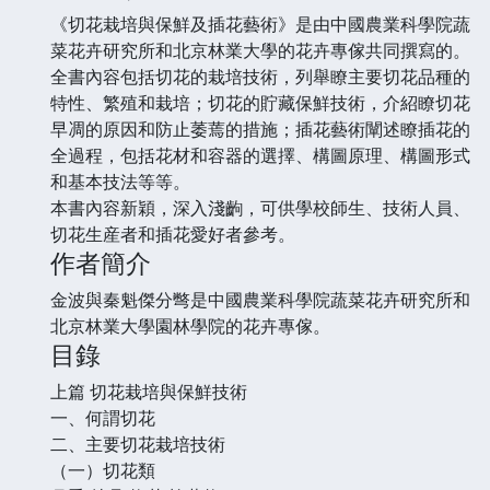
《切花栽培與保鮮及插花藝術》是由中國農業科學院蔬
菜花卉研究所和北京林業大學的花卉專傢共同撰寫的。
全書內容包括切花的栽培技術，列舉瞭主要切花品種的
特性、繁殖和栽培；切花的貯藏保鮮技術，介紹瞭切花
早凋的原因和防止萎蔫的措施；插花藝術闡述瞭插花的
全過程，包括花材和容器的選擇、構圖原理、構圖形式
和基本技法等等。
本書內容新穎，深入淺齣，可供學校師生、技術人員、
切花生産者和插花愛好者參考。
作者簡介
金波與秦魁傑分彆是中國農業科學院蔬菜花卉研究所和
北京林業大學園林學院的花卉專傢。
目錄
上篇 切花栽培與保鮮技術
一、何謂切花
二、主要切花栽培技術
（一）切花類