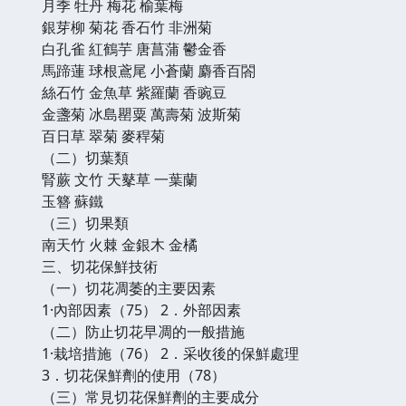
月季 牡丹 梅花 榆葉梅
銀芽柳 菊花 香石竹 非洲菊
白孔雀 紅鶴芋 唐菖蒲 鬱金香
馬蹄蓮 球根鳶尾 小蒼蘭 麝香百閤
絲石竹 金魚草 紫羅蘭 香豌豆
金盞菊 冰島罌粟 萬壽菊 波斯菊
百日草 翠菊 麥稈菊
（二）切葉類
腎蕨 文竹 天鼕草 一葉蘭
玉簪 蘇鐵
（三）切果類
南天竹 火棘 金銀木 金橘
三、切花保鮮技術
（一）切花凋萎的主要因素
1·內部因素（75） 2．外部因素
（二）防止切花早凋的一般措施
1·栽培措施（76） 2．采收後的保鮮處理
3．切花保鮮劑的使用（78）
（三）常見切花保鮮劑的主要成分