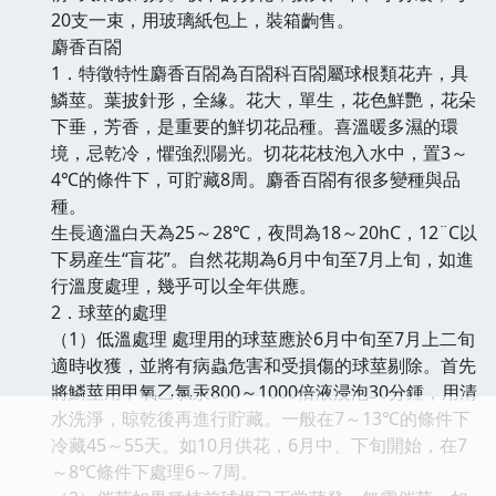
20支一束，用玻璃紙包上，裝箱齣售。
麝香百閤
1．特徵特性麝香百閤為百閤科百閤屬球根類花卉，具
鱗莖。葉披針形，全緣。花大，單生，花色鮮艷，花朵
下垂，芳香，是重要的鮮切花品種。喜溫暖多濕的環
境，忌乾冷，懼強烈陽光。切花花枝泡入水中，置3～
4℃的條件下，可貯藏8周。麝香百閤有很多變種與品
種。
生長適溫白天為25～28℃，夜問為18～20hC，12¨C以
下易産生“盲花”。自然花期為6月中旬至7月上旬，如進
行溫度處理，幾乎可以全年供應。
2．球莖的處理
（1）低溫處理 處理用的球莖應於6月中旬至7月上二旬
適時收獲，並將有病蟲危害和受損傷的球莖剔除。首先
將鱗莖用甲氧乙氯汞800～1000倍液浸泡30分鍾，用清
水洗淨，晾乾後再進行貯藏。一般在7～13℃的條件下
冷藏45～55天。如10月供花，6月中、下旬開始，在7
～8℃條件下處理6～7周。