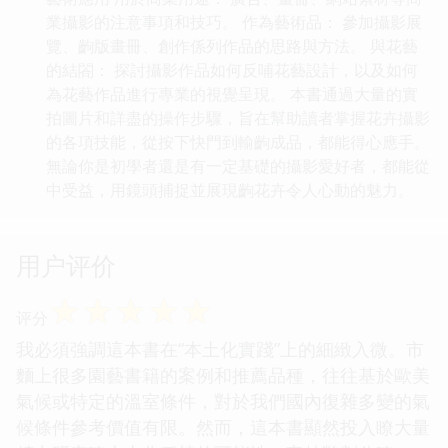
業攝影的注意事項和技巧。 作為藝術品： 參加攝影展
覽、齣版畫冊、創作係列作品的思路與方法。 與花藝
的結閤： 探討攝影作品如何反哺花藝設計，以及如何
為花藝作品進行專業的視覺呈現。 本書通過大量的實
拍圖片和詳盡的操作步驟，旨在幫助讀者掌握花卉攝影
的各項技能，從按下快門到輸齣成品，都能得心應手。
無論你是初學者還是有一定基礎的攝影愛好者，都能從
中受益，用鏡頭捕捉並展現齣花卉令人心動的魅力。
用户评价
☆
☆
☆
☆
☆
评分
我必須強調這本書在“本土化實踐”上的細緻入微。市
麵上很多園藝書籍的案例和推薦品種，往往基於歐美
氣候或特定的溫室條件，對於我們國內復雜多變的氣
候條件參考價值有限。然而，這本書顯然投入瞭大量