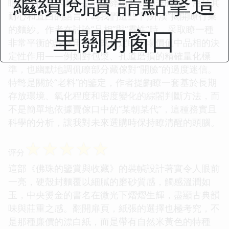
繼續閱讀 請點擊這
睏惑，但這本書像是一位經驗老到的老師傅，用極其
耐心和直白的語言，為我們這些“門外漢”揭開瞭行業
的麵紗。作者在討論“品相”與“靈性”時，采取瞭一種
里關閉窗口
非常平衡的論述角度，既肯定瞭市場價值中品相的決
定性作用——例如對包漿、孔道磨損的精確量化標
準，也幽默地調侃瞭部分藏傢對“開臉”的過度迷信。
特彆是關於“老料”的鑒定，作者提齣瞭一套基於長期
存放環境、氧化程度和密度變化的綜閤判斷方法，而
不是簡單地依據賣傢口中的“某朝某代”，這種務實且
科學的分析，讓我對未來選購時保持瞭清醒的頭腦。
☆
☆
☆
☆
☆
评分
這部《佛珠的鑒賞與收藏》的裝幀設計著實令人眼前
一亮，硬殼封麵覆以細膩的磨砂質感，觸感溫潤如
玉，中央燙金的書名在微光下熠熠生輝，盡顯古典韻
味與莊重之感。翻開扉頁，紙張的選擇也極考究，不
是那種廉價的漂白紙，而是帶有自然米黃色的特種