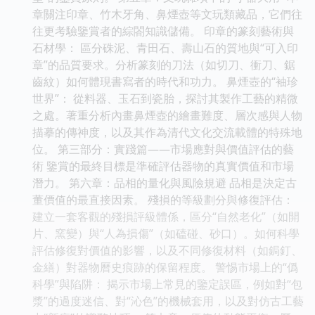
章關注印章、竹木牙角、鼻煙壺等文玩類藏品，它們往
往更考驗鑒賞者的綜閤知識儲備。 印章的篆刻藝術與
石材學： 區分硃泥、青田石、壽山石的質地與“可入印
章”的品質要求。分析篆刻的刀法（如切刀、衝刀、鋸
齒紋）如何體現書寫者的時代和功力。 鼻煙壺的“袖珍
世界”： 從料器、玉石到瓷胎，探討其製作工藝的精微
之處。著重分析內畫鼻煙壺的繪畫難度、層次感與人物
描摹的傳神度，以及其作為清代文化交流載體的特殊地
位。 第三部分：實踐篇——市場應對與價值評估的藝
術 鑒賞的最終目標是準確評估器物的真實價值和市場
潛力。 第六章：品相的量化與風險規避 品相是決定古
董價值的最直接因素。 殘損的等級劃分與修復評估：
建立一套客觀的殘損評級體係，區分“自然老化”（如開
片、窯變）與“人為損傷”（如磕碰、砂口）。如何科學
評估修復對價值的影響，以及不同修復材料（如鋦釘、
金繕）對器物曆史痕跡的保留程度。 警惕市場上的“僞
科學”與陷阱： 揭示市場上常見的鑒定誤區，例如對“包
漿”的過度迷信、對“沁色”的機械套用，以及對仿古工藝