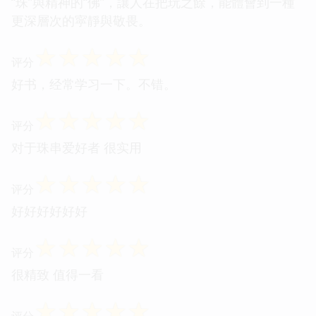
“珠”與精神的“佛”，讓人在把玩之餘，能體會到一種
更深層次的寜靜與敬畏。
☆
☆
☆
☆
☆
评分
好书，经常学习一下。不错。
☆
☆
☆
☆
☆
评分
对于珠串爱好者 很实用
☆
☆
☆
☆
☆
评分
好好好好好好
☆
☆
☆
☆
☆
评分
很精致 值得一看
☆
☆
☆
☆
☆
评分