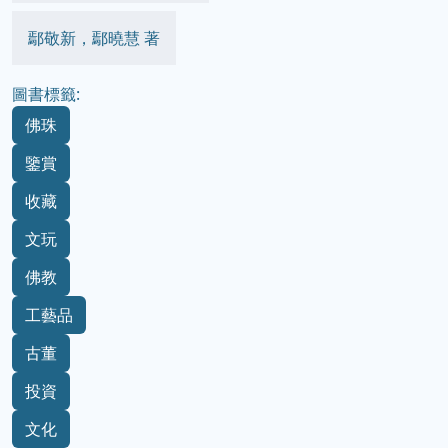
鄢敬新，鄢曉慧 著
圖書標籤:
佛珠
鑒賞
收藏
文玩
佛教
工藝品
古董
投資
文化