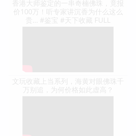
香港大师鉴定的一串奇楠佛珠，竟报
价100万！听专家讲沉香为什么这么
贵... #鉴宝 #天下收藏 FULL
文玩收藏上当系列，海黄对眼佛珠千
万别追，为何价格如此虚高？