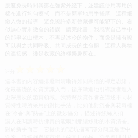
應避免長時間暴露在強紫外綫下，並建議使用專用的
棉布進行均勻擦拭，而不是簡單地用手搓摩。這種細
緻入微的指導，避免瞭許多新晉藏傢可能犯下的、看
似無心實則緻命的錯誤。讀完此書，我感覺自己手中
的那串老山檀木，不再是冰冷的物件，而像是擁有瞭
可以與之共同呼吸、共同成長的生命體，這種人與物
的連接感，纔是收藏的終極樂趣所在。
☆
☆
☆
☆
☆
评分
這本書的內容編排邏輯清晰得如同高僧的禪定思緒，
從最基礎的材質辨識入門，循序漸進地引導讀者進入
更深層次的鑒賞領域。我特彆欣賞作者在講述不同材
質特性時所采用的對比手法，比如他對沉香與花奇楠
在“冷香”與“熱香”上的微妙區分，描述得絲絲入扣，
讓人在閱讀時仿佛真的能嗅到那縷縹緲的木質清香。
對於新手而言，它提供的“避坑指南”部分簡直是雪中
送炭，詳細列舉瞭市場上的常見仿品、染色處理以及