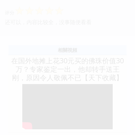
☆
☆
☆
☆
☆
评分
还可以，内容比较全，没事随便看看
相關視頻
在国外地摊上花30元买的佛珠价值30
万？专家鉴定一出，他却转手送王
刚，原因令人敬佩不已【天下收藏】