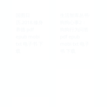
国图日
生活智库丛书·
历.2018.修身
狗狗心事2：
养德 pdf
狗狗行为问答
epub mobi
pdf epub
txt 电子书 下
mobi txt 电子
载
书 下载