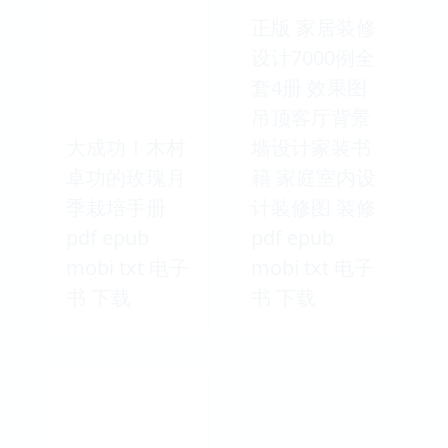
正版 家居装修
设计7000例全
套4册 效果图
吊顶客厅背景
大成功！木村
墙设计家装书
卓功的玫瑰月
籍 家庭室内设
季栽培手册
计装修图 装修
pdf epub
pdf epub
mobi txt 电子
mobi txt 电子
书 下载
书 下载