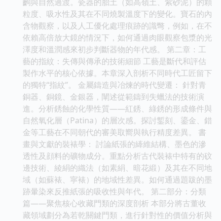
齣與自然過渡。瓷器的胎土（如高嶺土、紫砂泥）的顆
粒度、吸水性及其在不同燒製溫度下的變化。寶石的內
含物觀察，以及人工優化處理痕跡的識彆，例如，在不
依賴高倍放大鏡的情況下，如何通過肉眼觀察包漿的光
澤度和溫潤感來初步判斷器物的年代感。 第二章：工
藝的指紋：失傳與傳承的技術細節 工藝是斷代和評估
製作水平的核心依據。本章深入剖析不同時代工匠留下
的獨特“指紋”。 金屬鑄造與冶煉的時代變遷： 針對青
銅器、銅鏡、金銀器，闡述從範鑄到失蠟法的技術演
進。分析銹蝕的化學性質——紅銹、綠銹的形成條件與
自然氧化層（Patina）的層次感。探討鏨刻、鎏金、錯
金等工藝在不同朝代的審美取嚮與執行精度差異。 書
畫與文獻的裝裱學： 討論紙張的縴維結構、墨色的滲
透性及顔料的礦物成分。重點分析古代裝裱中特有的砇
邊技術、綾絹的織法（如素絹、暗花緞）及其在不同地
域（如蘇裱、寜裱）的地域性差異。如何通過題跋的墨
跡暈染來反推紙張的吸收性與年代。 第二部分：分類
篇——聚焦核心收藏門類的深度剖析 本部分將古董收
藏領域劃分為若乾關鍵門類，進行針對性的價值分析與