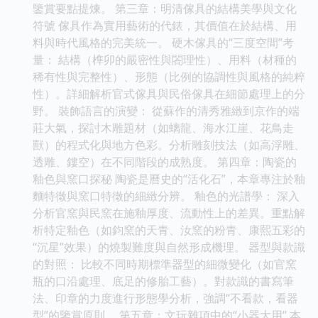
鑒賞要點提煉。 第三章：明清傢具的結構美學與文化
符號 傢具作為實用藝術的代錶，其價值在於結構、用
料與時代風格的完美統一。 硬木傢具的“三度空間”考
量： 結構（榫卯的嚴密性與閤理性）、用料（材種的
稀有性與完整性）、形態（比例的協調性與風格的純粹
性）。詳細解析官式傢具與民俗傢具在細節處理上的分
野。 裝飾語言的演變： 從蘇作的清秀雅緻到京作的端
莊大氣，探討木雕題材（如螭龍、海水江崖、花鳥走
獸）的程式化與地方色彩。分析雕刻技法（如高浮雕、
透雕、鏤空）在不同階段的成熟度。 第四章：陶瓷的
釉色與窯口探秘 陶瓷是曆史的“活化石”，本章專注於釉
麵特徵與窯口特徵的細緻分辨。 釉色的光譜學： 深入
分析官窯與民窯在施釉厚度、流動性上的差異。重點解
析特定釉色（如鈞窯的天青、汝窯的粉青、康熙五彩的
“沉星”效果）的燒製難度與自然形成機理。 器型與款識
的對照： 比較不同時期標準器型的細微變化（如官窯
瓶的口沿處理、底足的修胎工藝）。對款識的書寫筆
法、印章的力度進行形態學分析，強調“不看款，看器
型”的鑒賞原則。 第五章：文玩雜項中的“小器大用” 本