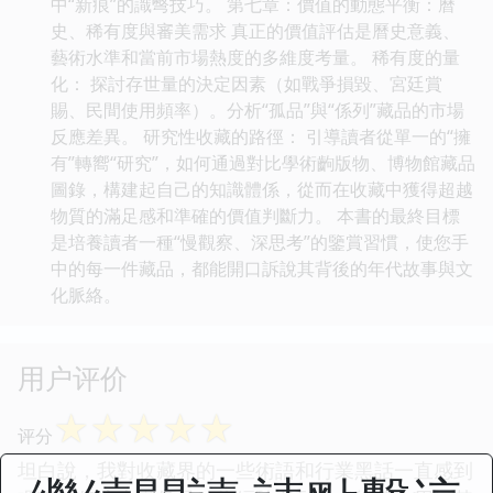
中“新痕”的識彆技巧。 第七章：價值的動態平衡：曆
史、稀有度與審美需求 真正的價值評估是曆史意義、
藝術水準和當前市場熱度的多維度考量。 稀有度的量
化： 探討存世量的決定因素（如戰爭損毀、宮廷賞
賜、民間使用頻率）。分析“孤品”與“係列”藏品的市場
反應差異。 研究性收藏的路徑： 引導讀者從單一的“擁
有”轉嚮“研究”，如何通過對比學術齣版物、博物館藏品
圖錄，構建起自己的知識體係，從而在收藏中獲得超越
物質的滿足感和準確的價值判斷力。 本書的最終目標
是培養讀者一種“慢觀察、深思考”的鑒賞習慣，使您手
中的每一件藏品，都能開口訴說其背後的年代故事與文
化脈絡。
用户评价
☆
☆
☆
☆
☆
评分
坦白說，我對收藏界的一些術語和行業黑話一直感到