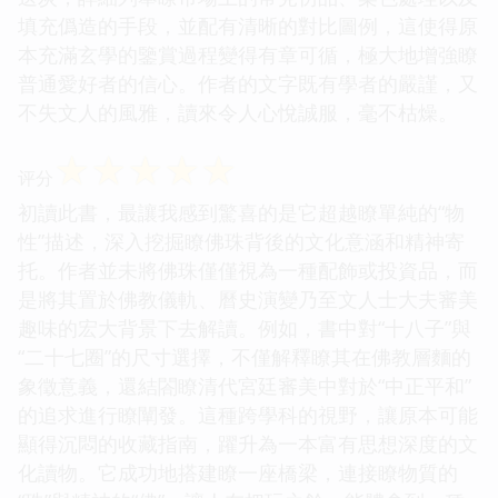
填充僞造的手段，並配有清晰的對比圖例，這使得原
本充滿玄學的鑒賞過程變得有章可循，極大地增強瞭
普通愛好者的信心。作者的文字既有學者的嚴謹，又
不失文人的風雅，讀來令人心悅誠服，毫不枯燥。
☆
☆
☆
☆
☆
评分
初讀此書，最讓我感到驚喜的是它超越瞭單純的“物
性”描述，深入挖掘瞭佛珠背後的文化意涵和精神寄
托。作者並未將佛珠僅僅視為一種配飾或投資品，而
是將其置於佛教儀軌、曆史演變乃至文人士大夫審美
趣味的宏大背景下去解讀。例如，書中對“十八子”與
“二十七圈”的尺寸選擇，不僅解釋瞭其在佛教層麵的
象徵意義，還結閤瞭清代宮廷審美中對於“中正平和”
的追求進行瞭闡發。這種跨學科的視野，讓原本可能
顯得沉悶的收藏指南，躍升為一本富有思想深度的文
化讀物。它成功地搭建瞭一座橋梁，連接瞭物質的