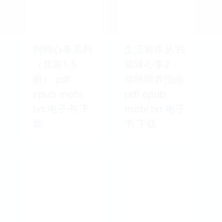
狗狗心事系列
生活智库丛书·
（套装1-5
猫咪心事2：
册） pdf
猫咪喂养指南
epub mobi
pdf epub
txt 电子书 下
mobi txt 电子
载
书 下载