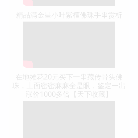
精品满金星小叶紫檀佛珠手串赏析
在地摊花20元买下一串藏传骨头佛
珠，上面密密麻麻全是眼，鉴定一出
涨价1000多倍【天下收藏】