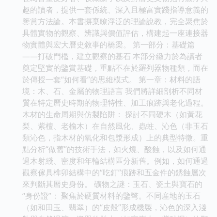
趣的讀者，提供一套係統、深入且極富實踐指導意義的
鑒賞方法論。本書摒棄瞭浮泛的理論說教，完全聚焦於
具體實物的觀察、辨識與價值評估，構建起一座連接器
物實體與宏大曆史敘事的橋梁。 第一部分：基礎篇
——打破門檻，建立觀察的基石 本部分緻力於為讀者
奠定堅實的鑒賞基礎，重點不在於羅列器物種類，而在
於傳授一套“如何看”的思維模式。 第一章：材料的語
境：木、石、金屬的物理語言 我們將詳細剖析不同材
質在特定曆史時期的物理特性、加工痕跡與老化過程。
木材的生命周期與仿製陷阱： 探討不同硬木（如黃花
梨、紫檀、老榆木）在自然風化、蟲蛀、沁色（非玉石
類沁色，指木材的氧化和包漿形成）上的典型特徵。重
點分析“做舊”的技術手法，如火燒、酸蝕，以及如何通
過木射綫、密度和年輪結構區分新舊。例如，如何通過
觀察傢具榫卯結構中的“吃釘”痕跡和五金件的銹蝕層次
來判斷其曆史身份。 礦物之謎：玉石、瓷土與寶石的
“身份證”： 聚焦於硬質材料的鑒彆。不同産地的玉石
（如和田玉、翡翠）的“皮殼”形成機製，沁色的深入淺