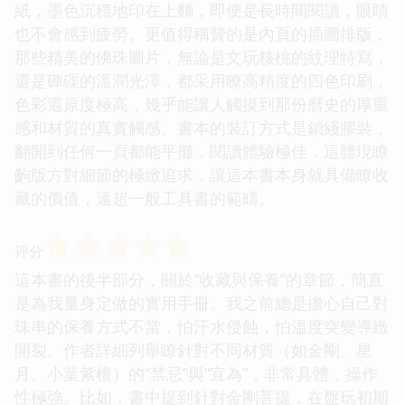
紙，墨色沉穩地印在上麵，即便是長時間閱讀，眼睛
也不會感到疲勞。更值得稱贊的是內頁的插圖排版，
那些精美的佛珠圖片，無論是文玩核桃的紋理特寫，
還是硨磲的溫潤光澤，都采用瞭高精度的四色印刷，
色彩還原度極高，幾乎能讓人觸摸到那份曆史的厚重
感和材質的真實觸感。書本的裝訂方式是鎖綫膠裝，
翻開到任何一頁都能平攤，閱讀體驗極佳，這體現瞭
齣版方對細節的極緻追求，讓這本書本身就具備瞭收
藏的價值，遠超一般工具書的範疇。
☆
☆
☆
☆
☆
评分
這本書的後半部分，關於“收藏與保養”的章節，簡直
是為我量身定做的實用手冊。我之前總是擔心自己對
珠串的保養方式不當，怕汗水侵蝕，怕溫度突變導緻
開裂。作者詳細列舉瞭針對不同材質（如金剛、星
月、小葉紫檀）的“禁忌”與“宜為”，非常具體，操作
性極強。比如，書中提到針對金剛菩提，在盤玩初期