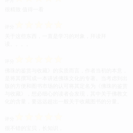
很精致 值得一看
☆
☆
☆
☆
☆
评分
关于这些东西，一直是学习的对象，拜读拜
读。。。。
☆
☆
☆
☆
☆
评分
佛珠的鉴赏与收藏》的实质而言，作者当初的本意，
是将其撰写成一本讲述佛珠文化的专著。当考虑到出
版的方便和图书市场的认可将其定名为《佛珠的鉴赏
与收藏》，想必细心的读者会发现，其中关于佛教文
化的含量，要远远超出一般关于收藏图书的分量。
☆
☆
☆
☆
☆
评分
很不错的宝贝，长知识，