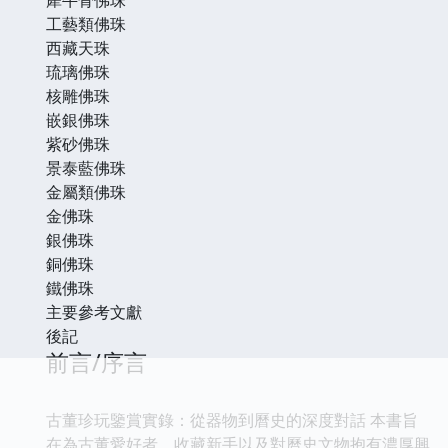
工藝類佛珠
西藏天珠
琉璃佛珠
核雕佛珠
嵌銀佛珠
紫砂佛珠
景泰藍佛珠
金屬類佛珠
金佛珠
銀佛珠
銅佛珠
鐵佛珠
主要參考文獻
後記
前言/序言
古董珍玩鑒賞實錄：從器物到曆史的深度對話 本書旨
在為古董愛好者、收藏新手以及對曆史文物抱有濃厚興