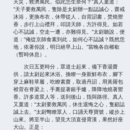
天災，救濟萬民。似此怎生奈何？”真人稟道：
“天子要救萬民，隻除是太尉辦一點誌誠心，齋戒
沐浴，更換布衣，休帶從人，自背詔書，焚燒禦
香，步行上山禮拜，叩請天師，方許得見。如若
心不誌誠，空走一遭，亦難得見。”太尉聽說，便
道：“俺從京師食素到此，如何心不誌誠？既然恁
地，依著你說，明日絕早上山。”當晚各自權歇
（暫時休息）。
次日五更時分，眾道士起來，備下香湯齋
供，請太尉起來沐浴。換瞭一身新鮮布衣，腳下
穿上麻鞋草履，吃瞭素齋，取過丹詔，用黃羅包
袱背在脊梁上，手裏提著銀手爐，降降地燒著禦
香。許多道眾人等，送到後山，指與路徑。真人
又稟道：“太尉要救萬民，休生退悔之心，隻顧誌
誠上去。”太尉彆瞭眾人，口誦天尊寶號，縱步上
山來。將至半山，望見大頂直侵霄漢，果然好座
大山。正是：