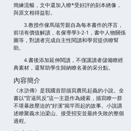
簡練流暢，文中還加入瞭*受好評的刻本綉像，
與原文相得益彰。
3.教授作傢馬瑞芳親自為每本書作的序言，
前項有價值解讀，名傢導學3-2-1，書中人物關係
圖等，對讀者完成自主性閱讀和學習提供瞭幫
助。
4.書後添加延伸閱讀，不僅讓讀者儲備瞭經
典素材，還幫助學生歸納瞭名著的采分點。
內容簡介
《水滸傳》是我國首部描寫農民起義的小說。全
書以“官逼民反”這一主題作為綫索，描寫瞭一群
不堪暴政壓迫的“好漢”揭竿而起的故事。小說講
述瞭聚義水泊梁山、接受招安並最終失敗的整個
過程。