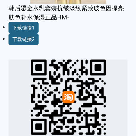
韩后鎏金水乳套装抗皱淡纹紧致玻色因提亮
肤色补水保湿正品HM-
下载链接1
下载链接2