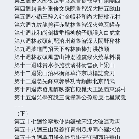
第三迴史大郎夜走華陰縣魯提轄拳打鎮關西
第四迴趙員外重修文殊院魯智深大鬧五颱山
第五迴小霸王醉入銷金帳花和尚大鬧桃花村
第六迴九紋龍剪徑赤鬆林魯智深火燒瓦罐寺
第七迴花和尚倒拔垂楊柳豹子頭誤入白虎堂
第八迴林教頭刺配滄州道魯智深大鬧野豬林
第九迴柴進門招天下客林衝棒打洪教頭
第十迴林教頭風雪山神廟陸虞候火燒草料場
第十一迴硃貴水亭施號箭林衝雪夜上梁山
第十二迴梁山泊林衝落草汴京城楊誌賣刀
第十三迴急先鋒東郭爭功青麵獸北京鬥武
第十四迴赤發鬼醉臥靈官殿晁天王認義東溪村
第十五迴吳學究說三阮撞籌公孫勝應七星聚義
......
（下）
第五十七迴徐寜教使鈎鐮槍宋江大破連環馬
第五十八迴三山聚義打青州眾虎同心歸水泊
第五十九迴吳用賺金鈴吊掛宋江鬧西嶽華山