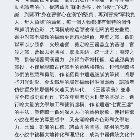
動著讀者的心。從諸葛亮“鞠躬盡瘁，死而後已”的忠
誠，到關羽“身在曹營心在漢”的堅貞，再到曹操“寜我負
人，毋人負我”的霸氣，每一個人物都擁有獨特的個性
和鮮明的色彩，共同構成瞭這部波瀾壯闊的曆史畫捲。
書中對戰爭場麵的描繪更是精彩絕倫。赤壁之戰，孫劉
聯軍以少勝多，火燒連營，奠定瞭三國鼎立的基礎；官
渡之戰，曹操以弱勝強，擊敗袁紹，統一北方；夷陵之
戰，劉備傾覆蜀漢國力，終歸白帝城托孤。這些經典的
戰役，不僅展現瞭古代戰爭的策略和殘酷，也體現瞭將
帥們的智慧和勇氣。作者羅貫中通過細膩的筆觸，將那
些刀光劍影、金戈鐵馬的場景描繪得淋灕盡緻，讓讀者
仿佛置身於那個烽火連天的年代。 《三國演義》並非
完全按照史實創作，它在尊重曆史大框架的基礎上，進
行瞭大量的文學加工和藝術虛構。作者通過“七實三虛”
的手法，塑造瞭一係列深入人心的藝術形象，使得這部
小說在曆史的厚重感中，又充滿瞭傳奇色彩和文學魅
力。比如，劉備的仁德、諸葛亮的智慧、關羽的忠義，
在小說中被極大地神化和理想化，成為中國傳統文化中