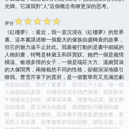
光輝。它讓我對“人”這個概念有瞭更深的思考。
☆
☆
☆
☆
☆
评分
《紅樓夢》：最近，我一直沉浸在《紅樓夢》的世界
裏。這本書講述瞭一個龐大的傢族由盛轉衰的故事，
但它的魅力遠不止於此。我最被打動的是書中細膩的
人物刻畫，特彆是林黛玉和薛寶釵。她們一個是纔情
橫溢、敏感多情的女子，一個是端莊大方、溫婉賢淑
的大傢閨秀，兩種截然不同的性格，卻都深深地吸引
瞭我。曹雪芹筆下的賈府，是一個繁華而又充滿悲劇
色彩的縮影。那些丫鬟婆子，那些公子小姐，每一個
人物都如此真實，仿佛就生活在我們身邊。我喜歡在
午後陽光正好時，捧著這本書，慢慢地品讀。黛玉葬
花的淒美，寶玉摔玉的叛逆，湘雲醉臥芍藥裀的嬌
憨，都讓我心生憐惜。這本書不僅僅是愛情故事，更
是對人生命運、世事無常的深刻洞察。讀完之後，心