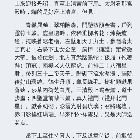
山來迎接丹詔，直至上清宮前下馬。太尉看那宮
殿時，端的是好座上清宮。但見：
青鬆屈麯，翠柏陰森。門懸敕額金書，戶列
靈符玉篆。虛皇壇畔，依稀垂柳名花；煉藥爐
邊，掩映蒼鬆老檜。左壁廂天丁力士，參隨著太
乙真君；右勢下玉女金童，簇捧（擁護）定紫微
大帝。披發仗劍，北方真武踏龜蛇；靸履（拖著
鞋）頂冠，南極老人伏龍虎。前排二十八宿星
君，後列三十二帝天子。階砌下流水潺湲，牆院
後好山環繞。鶴生丹頂，龜長綠毛。樹梢頭獻果
蒼猿，莎草內銜芝白鹿。三清殿上鳴金鍾，道士
步虛；四聖堂前敲玉磬，真人禮鬥（禮拜北鬥
星）。獻香颱砌，彩霞光射碧琉璃；召將瑤壇，
赤日影搖紅瑪瑙。早來門外祥雲見，疑是天師送
老君。
當下上至住持真人，下及道童侍從，前迎後