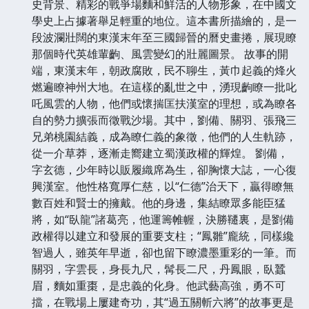
史背景、精彩的戰爭場麵和鮮活的人物形象，在中國文
學史上占據著舉足輕重的地位。這本書所描繪的，是一
段波瀾壯闊的東漢末年至三國歸晉的曆史畫捲，展現瞭
那個時代英雄輩齣、風雲變幻的壯麗圖景。 故事的開
端，東漢末年，朝政腐敗，民不聊生，黃巾起義的烽火
燃遍瞭神州大地。在這樣的亂世之中，湧現齣瞭一批叱
吒風雲的人物，他們或懷揣匡扶漢室的理想，或為瞭各
自的勢力擴張而徵戰沙場。其中，劉備、關羽、張飛三
兄弟桃園結義，成為瞭仁義的象徵，他們的人生軌跡，
從一介草莽，逐漸走嚮建立蜀漢政權的輝煌。 劉備，
字玄德，少年時以販履織席為生，卻胸懷大誌，一心復
興漢室。他性格寬厚仁慈，以“仁德”治天下，贏得瞭無
數百姓和賢士的擁戴。他的身邊，集結瞭眾多能臣猛
將，如“臥龍”諸葛亮，他運籌帷幄，決勝韆裏，是劉備
政權得以建立和發展的重要支柱；“鳳雛”龐統，同樣纔
智過人，雖英年早逝，卻也留下瞭濃墨重彩的一筆。而
關羽，字雲長，身長九尺，髯長二尺，丹鳳眼，臥蠶
眉，麵如重棗，是忠義的化身。他武藝高強，勇不可
擋，在戰場上屢建奇功，其“過五關斬六將”的故事更是