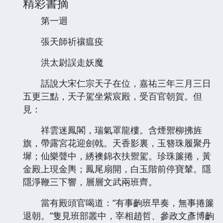
精彩書摘
第一迴
張天師祈禳瘟疫
洪太尉誤走妖魔
話說大宋仁宗天子在位，嘉祐三年三月三日
五更三點，天子駕坐紫宸殿，受百官朝賀。但
見：
祥雲迷鳳閣，瑞氣罩龍樓。含煙禦柳拂旌
旗，帶露宮花迎劍戟。天香影裏，玉簪珠履聚丹
墀；仙樂聲中，綉襖錦衣扶禦駕。珍珠簾捲，黃
金殿上現金輿；鳳尾扇開，白玉階前停寶輦。隱
隱淨鞭三下響，層層文武兩班齊。
當有殿頭官喝道：“有事齣班早奏，無事捲簾
退朝。”隻見班部叢中，宰相趙哲、參政文彥博齣