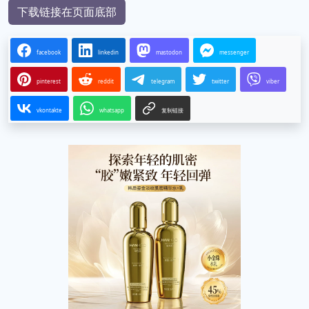
下载链接在页面底部
facebook
linkedin
mastodon
messenger
pinterest
reddit
telegram
twitter
viber
vkontakte
whatsapp
复制链接