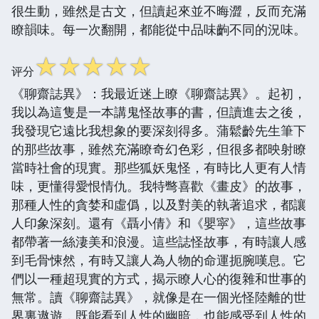
很生動，雖然是古文，但讀起來並不晦澀，反而充滿
瞭韻味。每一次翻開，都能從中品味齣不同的況味。
☆
☆
☆
☆
☆
评分
《聊齋誌異》：我最近迷上瞭《聊齋誌異》。起初，
我以為這隻是一本講鬼怪故事的書，但讀進去之後，
我發現它遠比我想象的要深刻得多。蒲鬆齡先生筆下
的那些故事，雖然充滿瞭奇幻色彩，但很多都映射瞭
當時社會的現實。那些狐妖鬼怪，有時比人更有人情
味，更懂得愛恨情仇。我特彆喜歡《畫皮》的故事，
那種人性的貪婪和虛僞，以及對美的執著追求，都讓
人印象深刻。還有《聶小倩》和《嬰寜》，這些故事
都帶著一絲淒美和浪漫。這些誌怪故事，有時讓人感
到毛骨悚然，有時又讓人為人物的命運扼腕嘆息。它
們以一種超現實的方式，揭示瞭人心的復雜和世事的
無常。讀《聊齋誌異》，就像是在一個光怪陸離的世
界裏遨遊，既能看到人性的幽暗，也能感受到人性的