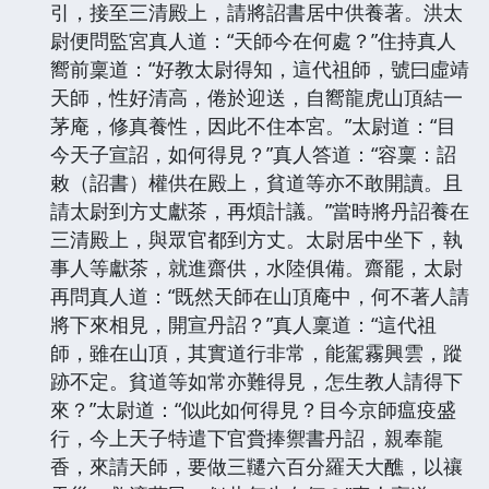
引，接至三清殿上，請將詔書居中供養著。洪太
尉便問監宮真人道：“天師今在何處？”住持真人
嚮前稟道：“好教太尉得知，這代祖師，號曰虛靖
天師，性好清高，倦於迎送，自嚮龍虎山頂結一
茅庵，修真養性，因此不住本宮。”太尉道：“目
今天子宣詔，如何得見？”真人答道：“容稟：詔
敕（詔書）權供在殿上，貧道等亦不敢開讀。且
請太尉到方丈獻茶，再煩計議。”當時將丹詔養在
三清殿上，與眾官都到方丈。太尉居中坐下，執
事人等獻茶，就進齋供，水陸俱備。齋罷，太尉
再問真人道：“既然天師在山頂庵中，何不著人請
將下來相見，開宣丹詔？”真人稟道：“這代祖
師，雖在山頂，其實道行非常，能駕霧興雲，蹤
跡不定。貧道等如常亦難得見，怎生教人請得下
來？”太尉道：“似此如何得見？目今京師瘟疫盛
行，今上天子特遣下官賫捧禦書丹詔，親奉龍
香，來請天師，要做三韆六百分羅天大醮，以禳