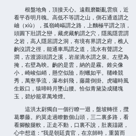
根盤地角，頂接天心。遠觀磨斷亂雲痕，近
看平吞明月魄。高低不等謂之山，側石通道謂之
岫（xiù），孤嶺崎嶇謂之路，上麵極平謂之頂，
頭圓下壯謂之巒，藏虎藏豹謂之穴，隱風隱雲謂
之岩，高人隱居謂之洞，有境有界謂之府，樵人
齣沒謂之徑，能通車馬謂之道，流水有聲謂之
澗，古渡源頭謂之溪，岩崖滴水謂之泉。左壁為
掩，右壁為映。齣的是雲，納的是霧。錐尖像
小，崎峻似峭，懸空似險，削蠟如平。韆峰競
秀，萬壑爭流，瀑布斜飛，藤蘿倒掛。虎嘯時風
生榖口，猿啼時月墜山腰。恰似青黛染成韆塊
玉，碧紗籠罩萬堆煙。
這洪太尉獨自一個行瞭一迴，盤坡轉徑，攬
葛攀藤。約莫走過瞭數個山頭，三二裏多路，看
看腳酸腿軟，正走不動，口裏不說，肚裏躊躇，
心中想道：“我是朝廷貴官，在京師時，重茵而