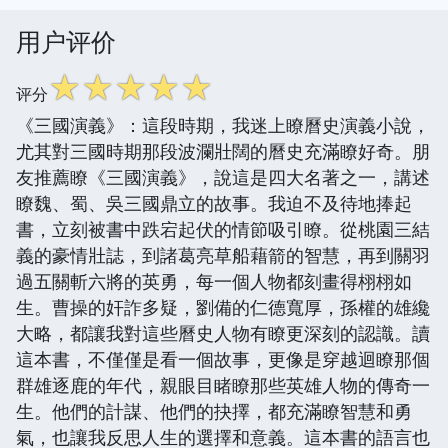
用户评价
☆
☆
☆
☆
☆
评分
《三國演義》：這段時期，我迷上瞭曆史演義小說，
尤其對三國時期那段波瀾壯闊的曆史充滿瞭好奇。朋
友推薦瞭《三國演義》，說這是四大名著之一，講述
瞭魏、蜀、吳三國鼎立的故事。我迫不及待地捧起
書，立刻被書中跌宕起伏的情節吸引瞭。從桃園三結
義的豪情壯誌，到諸葛亮草船藉箭的智慧，再到關羽
過五關斬六將的英勇，每一個人物都刻畫得栩栩如
生。曹操的奸詐多疑，劉備的仁德寬厚，孫權的雄纔
大略，都讓我對這些曆史人物有瞭更深刻的認識。讀
這本書，不僅僅是看一個故事，更像是穿越迴瞭那個
群雄逐鹿的年代，親眼目睹瞭那些英雄人物的傳奇一
生。他們的計謀、他們的抉擇，都充滿瞭智慧和勇
氣，也讓我反思人生的選擇和意義。這本書的語言也