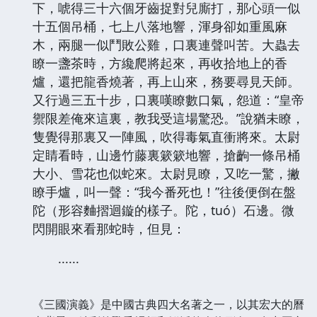
下，唬得三十六個牙齒捉對兒廝打，那心頭一似
十五個吊桶，七上八落地響，渾身卻如重風麻
木，兩腿一似鬥敗公雞，口裏連聲叫苦。大蟲去
瞭一盞茶時，方纔爬將起來，再收拾地上的香
爐，還把龍香燒著，再上山來，務要尋見天師。
又行過三五十步，口裏嘆瞭數口氣，怨道：“皇帝
禦限差俺來這裏，教我受這場驚恐。”說猶未瞭，
隻覺得那裏又一陣風，吹得毒氣直衝將來。太尉
定睛看時，山邊竹藤裏簌簌地響，搶齣一條吊桶
大小、雪花也似蛇來。太尉見瞭，又吃一驚，撇
瞭手爐，叫一聲：“我今番死也！”往後便倒在盤
陀（形容麯摺迴鏇的樣子。陀，tuó）石邊。微
閃開眼來看那蛇時，但見：
......
《三國演義》是中國古典四大名著之一，以其宏大的曆