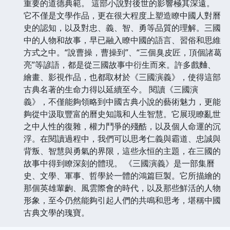
重要的道德典範。 這部小說對後世的影響極其深遠。
它不僅是文學作品，更在很大程度上塑造瞭中國人對曆
史的認知，以及對忠、義、智、勇等品質的理解。三國
中的人物和故事，早已融入瞭中國的語言、習俗和思維
方式之中。“說曹操，曹操到”、“三個臭皮匠，頂個諸葛
亮”等諺語，都是從三國故事中衍生而來。許多戲麯、
繪畫、影視作品，也都取材於《三國演義》，使得這部
古典名著的生命力得以延續至今。 閱讀《三國演
義》，不僅能夠領略到中國古典小說的藝術魅力，更能
夠從中汲取豐富的曆史知識和人生智慧。它展現瞭亂世
之中人性的復雜，權力鬥爭的殘酷，以及個人命運的沉
浮。在閱讀過程中，我們可以思考仁義與霸道、忠誠與
背叛、智慧與勇氣的界限，這些永恒的主題，在三國的
故事中得到瞭深刻的體現。 《三國演義》是一部集曆
史、文學、軍事、哲學於一體的鴻篇巨製。它所描繪的
那個英雄輩齣、風雲際會的時代，以及那些鮮活的人物
形象，至今仍然能夠引起人們的共鳴和思考，堪稱中國
古典文學的瑰寶。