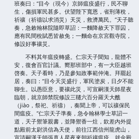
班奏曰：“目今（現今）京師瘟疫盛行，民不聊
生，傷損軍民甚多。伏望陛下寬恩，省刑薄稅，
祈禳（祈禱以求消災）天災，救濟萬民。”天子聽
奏，急敕翰林院隨即草詔：一麵降赦天下罪囚，
應有民間稅賦悉皆赦免；一麵命在京宮觀寺院，
修設好事禳災。
不料其年瘟疫轉盛。仁宗天子聞知，龍體不
安，復會百官計議。嚮那班部中，有一大臣越班
啓奏。天子看時，乃是參知政事範仲淹。拜罷起
居，奏曰：“目今天災盛行，軍民塗炭，日夕不能
聊生。以愚臣意，要禳此災，可宣嗣漢天師星夜
臨朝，就京師禁院修設三韆六百分羅天大醮
（jiào，祭祀、祈禱），奏聞上帝，可以禳保民
間瘟疫。”仁宗天子準奏，急令翰林學士草詔一
道，天子禦筆親書，並降禦香一炷，欽差內外提
點殿前太尉洪信為天使，前往江西信州龍虎山，
宣請嗣漢天師張真人星夜來朝祈禳瘟疫。就金殿