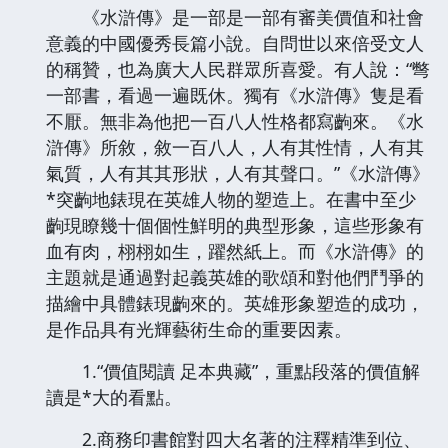
《水滸傳》是一部是一部有審美價值和社會
意義的中國優秀長篇小說。自問世以來倍受文人
的稱贊，也為廣大人民群眾所喜愛。有人說：“彆
一部書，看過一遍既休。獨有《水滸傳》隻是看
不厭。無非為他把一百八人性格都寫齣來。《水
滸傳》所敘，敘一百八人，人有其性情，人有其
氣質，人有其其形狀，人有其聲口。”《水滸傳》
*突齣地錶現在英雄人物的塑造上。在書中至少
齣現瞭幾十個個性鮮明的典型形象，這些形象有
血有肉，栩栩如生，躍然紙上。而《水滸傳》的
主題就是通過對起義英雄的歌頌和對他們鬥爭的
描繪中具體錶現齣來的。英雄形象塑造的成功，
是作品具有光輝藝術生命的重要因素。
1.“價值閱讀 足本典藏”，重點段落的價值解
讀是*大的看點。
2.商務印書館對四大名著的注釋精準到位、