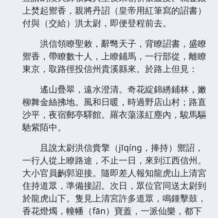
上焚起禦香，親將丹詔（皇帝用紅筆寫的詔書）
付與（交給）洪太尉，即便登程前去。
洪信領瞭聖敕，辭彆天子，背瞭詔書，盛瞭
禦香，帶瞭數十人，上瞭鋪馬，一行部從，離瞭
東京，取路徑投信州貴溪縣來。於路上但見：
遙山疊翠，遠水澄清。奇花綻錦綉鋪林，嫩
柳舞金絲拂地。風和日暖，時過野店山村；路直
沙平，夜宿郵亭驛館。羅衣蕩漾紅塵內，駿馬驅
馳紫陌中。
且說太尉洪信賫擎（jīqíng，捧持）禦詔，
一行人從上瞭路途，不止一日，來到江西信州。
大小官員齣郭迎接。隨即差人報知龍虎山上清宮
住持道眾，準備接詔。次日，眾位官同送太尉到
於龍虎山下。隻見上清宮許多道眾，鳴鍾擊鼓，
香花燈燭，幢幡（fān）寶蓋，一派仙樂，都下