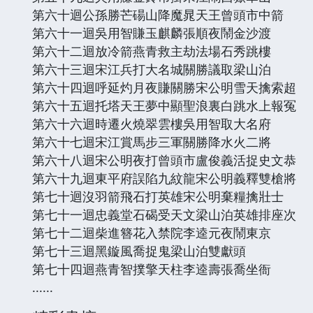
第六十迴公孫勝芒碭山降魔晁天王曾頭市中箭
第六十一迴吳用智賺玉麒麟張順夜鬧金沙渡
第六十二迴放冷箭燕青救主劫法場石秀跳樓
第六十三迴宋江兵打大名城關勝議取梁山泊
第六十四迴呼延灼月夜賺關勝宋公明雪天擒索超
第六十五迴托塔天王夢中顯聖浪裏白跳水上報冤
第六十六迴時遷火燒翠雲樓吳用智取大名府
第六十七迴宋江賞馬步三軍關勝降水火二將
第六十八迴宋公明夜打曾頭市盧俊義活捉史文恭
第六十九迴東平府誤陷九紋龍宋公明義釋雙槍將
第七十迴沒羽箭飛石打英雄宋公明棄糧擒壯士
第七十一迴忠義堂石碣受天文梁山泊英雄排座次
第七十二迴柴進簪花入禁院李逵元夜鬧東京
第七十三迴黑鏇風喬捉鬼梁山泊雙獻頭
第七十四迴燕青智撲擎天柱李逵壽張喬坐衙
......