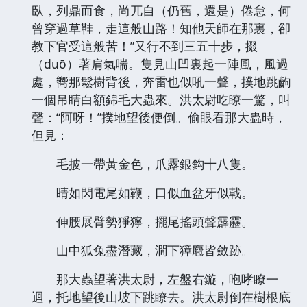
臥，列鼎而食，尚兀自（仍舊，還是）倦怠，何
曾穿過草鞋，走這般山路！知他天師在那裏，卻
教下官受這般苦！”又行不到三五十步，掇
（duō）著肩氣喘。隻見山凹裏起一陣風，風過
處，嚮那鬆樹背後，奔雷也似吼一聲，撲地跳齣
一個吊睛白額錦毛大蟲來。洪太尉吃瞭一驚，叫
聲：“阿呀！”撲地望後便倒。偷眼看那大蟲時，
但見：
毛披一帶黃金色，爪露銀鈎十八隻。
睛如閃電尾如鞭，口似血盆牙似戟。
伸腰展臂勢猙獰，擺尾搖頭聲霹靂。
山中狐兔盡潛藏，澗下獐麅皆斂跡。
那大蟲望著洪太尉，左盤右鏇，咆哮瞭一
迴，托地望後山坡下跳瞭去。洪太尉倒在樹根底