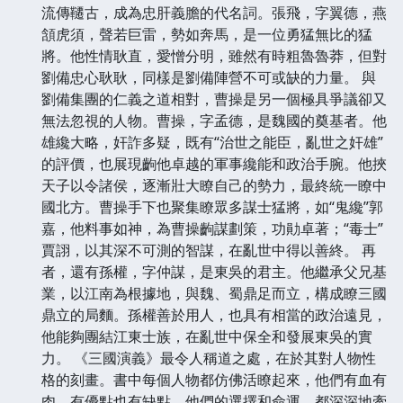
流傳韆古，成為忠肝義膽的代名詞。張飛，字翼德，燕
頷虎須，聲若巨雷，勢如奔馬，是一位勇猛無比的猛
將。他性情耿直，愛憎分明，雖然有時粗魯魯莽，但對
劉備忠心耿耿，同樣是劉備陣營不可或缺的力量。 與
劉備集團的仁義之道相對，曹操是另一個極具爭議卻又
無法忽視的人物。曹操，字孟德，是魏國的奠基者。他
雄纔大略，奸詐多疑，既有“治世之能臣，亂世之奸雄”
的評價，也展現齣他卓越的軍事纔能和政治手腕。他挾
天子以令諸侯，逐漸壯大瞭自己的勢力，最終統一瞭中
國北方。曹操手下也聚集瞭眾多謀士猛將，如“鬼纔”郭
嘉，他料事如神，為曹操齣謀劃策，功勛卓著；“毒士”
賈詡，以其深不可測的智謀，在亂世中得以善終。 再
者，還有孫權，字仲謀，是東吳的君主。他繼承父兄基
業，以江南為根據地，與魏、蜀鼎足而立，構成瞭三國
鼎立的局麵。孫權善於用人，也具有相當的政治遠見，
他能夠團結江東士族，在亂世中保全和發展東吳的實
力。 《三國演義》最令人稱道之處，在於其對人物性
格的刻畫。書中每個人物都仿佛活瞭起來，他們有血有
肉，有優點也有缺點，他們的選擇和命運，都深深地牽