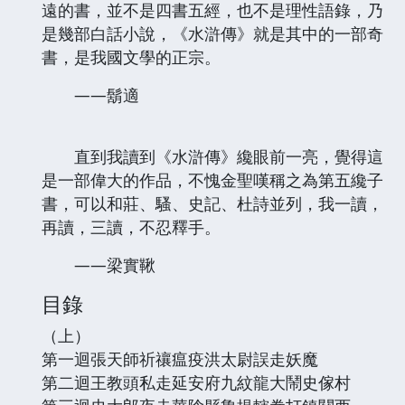
遠的書，並不是四書五經，也不是理性語錄，乃
是幾部白話小說，《水滸傳》就是其中的一部奇
書，是我國文學的正宗。
——鬍適
直到我讀到《水滸傳》纔眼前一亮，覺得這
是一部偉大的作品，不愧金聖嘆稱之為第五纔子
書，可以和莊、騷、史記、杜詩並列，我一讀，
再讀，三讀，不忍釋手。
——梁實鞦
目錄
（上）
第一迴張天師祈禳瘟疫洪太尉誤走妖魔
第二迴王教頭私走延安府九紋龍大鬧史傢村