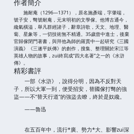
作者簡介
施耐庵（1296—1371），原名施彥端，字肇端，
號子安，彆號耐庵，元末明初的文學傢。他博古通今，
纔氣橫溢，舉凡群經諸子，辭章詩歌，天文、地理、醫
蔔、星象等，一切技術無不精通。35歲曾中進士，後棄
官歸傢閉門著書，與拜他為師的羅貫中一起研究《三國
演義》《三遂平妖傳》的創作，搜集、整理關於宋江等
英雄人物的故事，zui終寫成“四大名著”之一的《水滸
傳》。
精彩書評
一部《水滸》，說得分明，因為不反對天
子，所以大軍一到，便受招安，替國傢打彆的強
盜——不“替天行道”的強盜去瞭，終於是奴纔。
——魯迅
在五百年中，流行*廣、勢力*大、影響zui深