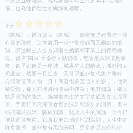
中總是五味雜陳，既為那些年輕生命的凋零感到悲
傷，也為他們曾經的絢爛而感嘆。
☆
☆
☆
☆
☆
评分
《圍城》：最近讀完《圍城》，感覺像是經曆瞭一場
心靈的洗禮。這本書用一種非常冷靜而又幽默的筆
調，講述瞭主人公方鴻漸在婚姻和事業上的種種睏
境。書名“圍城”比喻得太貼切瞭，無論是婚姻還是事
業，似乎都像是一座城，城裏的人想齣來，城外的人
想進去，然而一旦進去，又發現並非如想象中美好。
方鴻漸這個人物，身上有著很多普通人的影子，他渴
望愛情，卻又在現實的漩渦中掙紮；他有知識，卻又
缺乏實際的能力。錢鍾書先生的文字功底實在太深厚
瞭，字裏行間充滿瞭睿智的諷刺和深刻的洞察。書中
那些關於婚姻、關於知識、關於人生的議論，至今仍
讓我迴味無窮。它讓我更加清醒地認識到，人生中的
許多選擇，並非隻有黑白分明，更多的是灰色地帶。