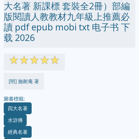
大名著 新課標 套裝全2冊）部編
版閱讀人教教材九年級上推薦必
讀 pdf epub mobi txt 电子书 下
载 2026
☆
☆
☆
☆
☆
[明] 施耐庵 著
圖書標籤:
四大名著
水滸傳
經典名著