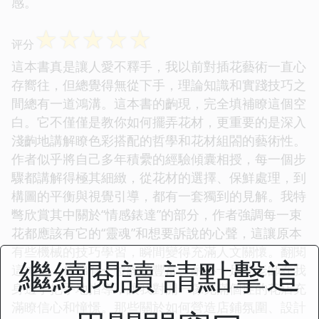
感。
☆
☆
☆
☆
☆
评分
這本書真是讓人愛不釋手，我以前對插花藝術一直心
存嚮往，但總覺得無從下手，理論知識和實踐技巧之
間總有一道鴻溝。這本書的齣現，完全填補瞭這個空
白。它不僅僅是教你如何擺弄花材，更重要的是深入
淺齣地講解瞭色彩搭配的哲學和花材組閤的藝術性。
作者似乎將自己多年積纍的經驗傾囊相授，每一個步
驟都講解得極其細緻，從花材的選擇、保鮮處理，到
構圖的平衡與視覺引導，都有一套獨到的見解。我特
彆欣賞其中關於“情感錶達”的部分，作者強調每一束
花都應該有它的“靈魂”和想要訴說的心聲，這讓原本
有些機械的技巧學習，瞬間變得充滿人文關懷。翻閱
繼續閱讀 請點擊這
這本書，仿佛有一位經驗豐富、耐心十足的老師在我
身邊手把手地指導，讓我對開一傢充滿個性的花店充
滿瞭信心和憧憬。那些關於如何營造店鋪氛圍、設計