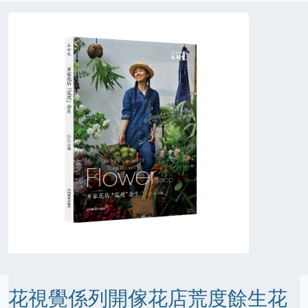
花視覺係列開傢花店荒度餘生花