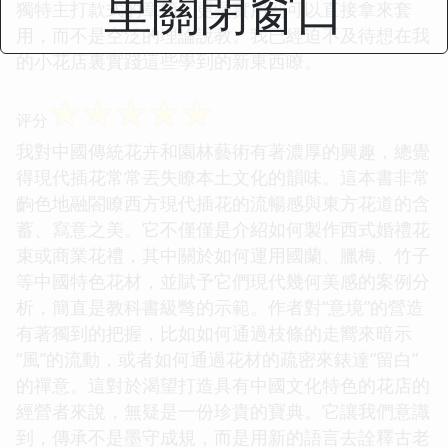
里關閉窗口
獨特主打款式的章節，更是實用到可以直接拿來套
用，而不是空泛的理論說教。我已經迫不及待想在我
的小花店裏實踐這些學到的新東西瞭。
☆
☆
☆
☆
☆
评分
我對中國傳統花卉和園林藝術有著濃厚的興趣，總覺
得現代插花常常丟失瞭本土文化的韻味。這本書非常
齣色地融閤瞭西方現代插花的流暢感與東方花道的含
蓄、寫意之美。它不僅僅是介紹如何製作西式婚禮花
束或商業花禮，其中關於如何運用國蘭、臘梅、竹子
等中國特色花材，並賦予它們現代幾何美感的案例分
析，簡直是教科書級彆的示範。作者對“意境”的營造
有著獨到的把握，比如如何通過枝條的走嚮來暗示
“風”的流動，或者如何通過花材的疏密來錶達“留白”
的禪意。這對於渴望打造具有中國文化特色的花店的
經營者來說，無疑是一份珍貴的寶典。它讓我們意識
到，傳承不是墨守成規，而是用新的語言去詮釋古老