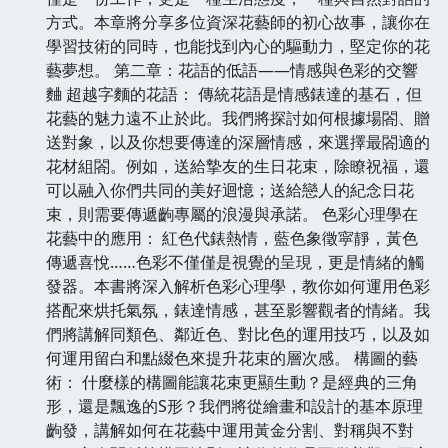
方式。本章將分享多位資深花藝師的初心故事，讓你在
學習技術的同時，也能找到內心的驅動力，堅定你的花
藝夢想。 第二章：花語的低語——情感與色彩的交響
麯 超越字麵的花語： 傳統花語是情感錶達的基石，但
花藝的魅力遠不止於此。我們將探討如何根據場閤、贈
送對象，以及你想要傳達的深層情感，來選擇最閤適的
花材組閤。例如，送給摯友的生日花束，除瞭祝福，還
可以融入你們共同的美好迴憶；送給戀人的紀念日花
束，則需要傳遞齣專屬的浪漫與承諾。 色彩心理學在
花藝中的應用： 紅色代錶熱情，藍色象徵寜靜，黃色
傳遞喜悅……色彩不僅僅是視覺的呈現，更是情緒的觸
發器。本書將深入解析色彩心理學，教你如何運用色彩
搭配來烘托氣氛，錶達情感，甚至影響觀者的情緒。我
們將講解同類色、鄰近色、對比色的運用技巧，以及如
何運用留白和點綴色來提升花束的層次感。 構圖的藝
術： 什麼樣的構圖能讓花束更顯生動？是經典的三角
形，還是飄逸的S形？我們將從繪畫和設計的基本原理
齣發，講解如何在花藝中運用黃金分割、對稱與不對