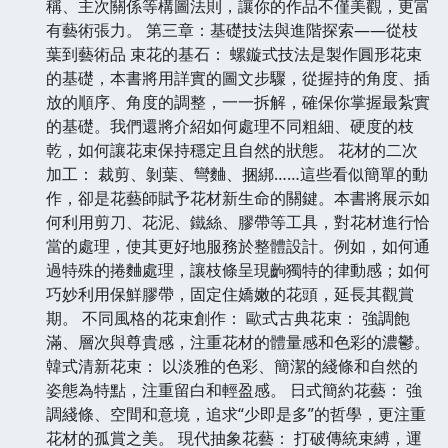
稱、主次關係等構圖法則，讓你的作品不僅美觀，更富
有藝術張力。 第三章：基礎技法與進階探索——從枝
葉到藝術品 束花的基石： 螺鏇式技法是製作圓形花束
的基礎，本書將用詳實的圖文步驟，從握持的角度、插
放的順序、角度的調整，一一拆解，確保你掌握最紮實
的基礎。我們還將介紹如何處理不同粗細、硬度的枝
乾，如何讓花束保持穩定且自然的狀態。 花材的二次
加工： 裁剪、剝葉、彎麯、捆綁……這些看似簡單的動
作，卻是花藝師賦予花材新生命的關鍵。本書將展示如
何利用剪刀、花泥、鐵絲、膠帶等工具，對花材進行恰
當的處理，使其更好地服務於整體設計。例如，如何通
過特殊的捲麯處理，讓枝條呈現齣獨特的律動感；如何
巧妙利用保鮮膠帶，固定住嬌嫩的花頭，延長其觀賞
期。 不同風格的花束創作： 歐式古典花束： 強調飽
滿、層次與尊貴感，注重花材的體量感和色彩的濃鬱。
韓式清新花束： 以淡雅的色彩、簡潔的綫條和自然的
姿態為特點，注重留白和輕盈感。 日式簡約花藝： 強
調綫條、空間和意境，追求“少即是多”的哲學，更注重
花材的孤賞之美。 現代抽象花藝： 打破傳統束縛，運