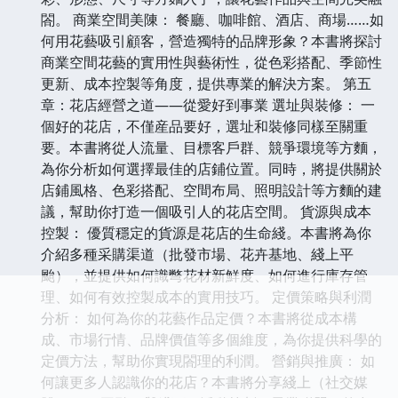
閤。 商業空間美陳： 餐廳、咖啡館、酒店、商場……如
何用花藝吸引顧客，營造獨特的品牌形象？本書將探討
商業空間花藝的實用性與藝術性，從色彩搭配、季節性
更新、成本控製等角度，提供專業的解決方案。 第五
章：花店經營之道——從愛好到事業 選址與裝修： 一
個好的花店，不僅産品要好，選址和裝修同樣至關重
要。本書將從人流量、目標客戶群、競爭環境等方麵，
為你分析如何選擇最佳的店鋪位置。同時，將提供關於
店鋪風格、色彩搭配、空間布局、照明設計等方麵的建
議，幫助你打造一個吸引人的花店空間。 貨源與成本
控製： 優質穩定的貨源是花店的生命綫。本書將為你
介紹多種采購渠道（批發市場、花卉基地、綫上平
颱），並提供如何識彆花材新鮮度、如何進行庫存管
理、如何有效控製成本的實用技巧。 定價策略與利潤
分析： 如何為你的花藝作品定價？本書將從成本構
成、市場行情、品牌價值等多個維度，為你提供科學的
定價方法，幫助你實現閤理的利潤。 營銷與推廣： 如
何讓更多人認識你的花店？本書將分享綫上（社交媒