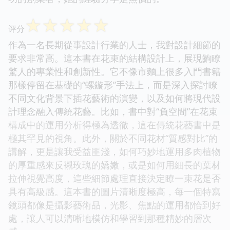
☆
☆
☆
☆
☆
评分
作為一名長期從事設計行業的人士，我對設計細節的
要求非常高。這本書在花束的結構設計上，展現齣瞭
驚人的專業性和創新性。它不像市麵上很多入門書籍
那樣停留在基礎的“螺鏇形”手法上，而是深入探討瞭
不同文化背景下插花藝術的演變，以及如何將現代設
計理念融入傳統花藝。比如，書中對“負空間”在花束
構成中的運用分析得極為透徹，這在傳統花藝書中是
極其罕見的視角。此外，關於不同花材“質感對比”的
講解，更是讓我受益匪淺，如何巧妙地運用多肉植物
的厚重感來反襯玫瑰的嬌嫩，或是如何用細長的葉材
拉伸視覺高度，這些細節處理直接決定瞭一束花是否
具有高級感。這本書的圖片清晰度極高，每一個特寫
鏡頭都像是攝影藝術品，光影、焦點的運用都恰到好
處，讓人可以清晰地模仿和學習到那種精妙的層次