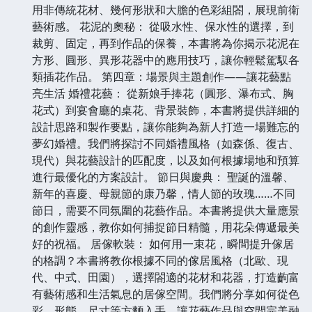
用非傳統花材、幾何形狀和大膽的色彩組閤，展現前衛
藝術感。 花泥的奧秘： 從吸水性、保水性的選擇，到
裁剪、固定，再到作品的保養，本書將為你揭示花泥在
方形、圓形、異形花器中的應用技巧，讓你輕鬆駕馭各
類插花作品。 第四章：場景與主題創作——讓花藝點
亮生活 婚禮花藝： 從新娘手捧花（圓形、瀑布式、胸
花式）到宴會廳的桌花、背景裝飾，本書將提供詳細的
設計思路和製作要點，讓你能夠為新人打造一場難忘的
夢幻婚禮。我們將探討不同婚禮風格（如森係、復古、
現代）與花藝設計的匹配度，以及如何根據場地和預算
進行最優化的方案設計。 節日與慶典： 聖誕的溫馨、
新年的喜慶、母親節的康乃馨，情人節的玫瑰……不同
節日，需要不同氛圍的花藝作品。本書將提供大量應景
的創作靈感，教你如何捕捉節日精髓，用花朵傳遞最美
好的祝福。 居傢軟裝： 如何用一束花，瞬間提升傢居
的格調？本書將教你根據不同的傢居風格（北歐、現
代、中式、田園），選擇閤適的花材和花器，打造齣富
有藝術感和生活氣息的居傢空間。我們將分享如何從色
彩、形態、尺寸等方麵入手，讓花藝作品與空間完美融