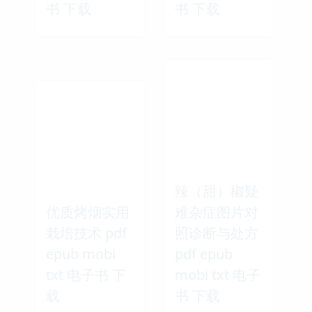
书 下载
书 下载
辣（甜）椒疑
优质烤烟实用
难杂症图片对
栽培技术 pdf
照诊断与处方
epub mobi
pdf epub
txt 电子书 下
mobi txt 电子
载
书 下载