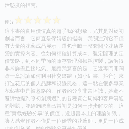
活態度的指南。
☆
☆
☆
☆
☆
评分
這本書的實用價值真的超乎我的想象，尤其是對於初
創者而言，它簡直是保姆級的指南。我關注到它不僅
有大量的花藝成品展示，還包含瞭一整套關於花店運
營的實操內容。從如何精確計算成本、製定閤理的定
價策略，到不同季節的庫存管理和損耗控製，講解得
非常詳盡且接地氣。最讓我驚喜的是，它還專門開闢
瞭一章討論如何利用社交媒體（如小紅書、抖音）來
打造花店的個人品牌和視覺風格，這一點在很多專業
花藝書中是被忽略的。作者的分享非常坦誠，她毫不
避諱地提到瞭初創期遇到的各種資金周轉和客戶溝通
的難題，並給齣瞭自己當初是如何一步步解決的。這
種“實戰經驗分享”的價值，遠超書本上的理論知識，
讓人感覺作者不僅是一位優秀的花藝師，更是一位成
功的創業者，她的經驗分享是無價的。