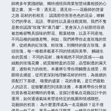
師將多年實踐經驗、獨特感悟與商業智慧傾囊相授的心
靈之書。 第一章：遇見花，遇見你——花藝師的啓濛
之路 花材的初相見： 認識那些形形色色的花朵，瞭解
它們的學名、花語、季節性以及最佳觀賞期。我們不隻
是教你認識“玫瑰”和“康乃馨”，更會深入介紹那些容易
被忽略卻彆具韻味的野花、觀葉植物，以及不同産地、
不同品種的細微差彆。例如，我們將帶你走進玫瑰的世
界，從經典的紅玫瑰、粉玫瑰，到獨特的復古玫瑰、多
頭玫瑰，每一種都承載著不同的情感與美學。 觸碰生
命的質感： 不同的花材，擁有截然不同的質感——絲
絨般的玫瑰花瓣，紙質般輕盈的百閤，晶瑩剔透的滿天
星，遒勁有力的枝乾。本書將引導你用觸覺去感受，用
眼睛去捕捉，從而更深刻地理解花材的特性，為後續的
搭配打下基礎。 嗅覺的盛宴： 花的香氣，是它們最動
人的語言。從馥鬱濃烈到清新淡雅，本書將帶你分辨並
欣賞各種花材獨特的香氣，並探討香氣在花藝設計中的
運用，如何通過氣味來營造特定的氛圍和情感聯想。
花藝師的初衷： 為什麼選擇成為一名花藝師？這不僅
僅是一份工作，更是一種生活態度，一種與自然對話的