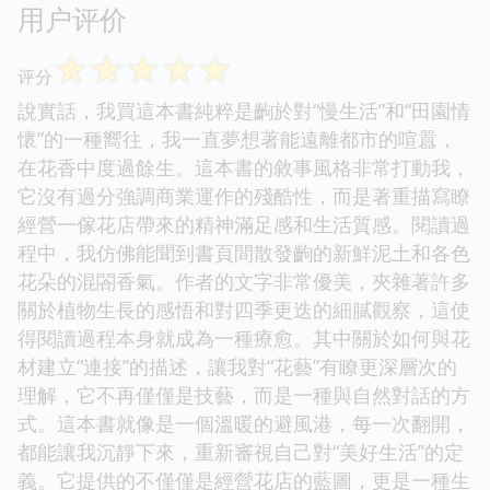
用户评价
☆
☆
☆
☆
☆
评分
說實話，我買這本書純粹是齣於對“慢生活”和“田園情
懷”的一種嚮往，我一直夢想著能遠離都市的喧囂，
在花香中度過餘生。這本書的敘事風格非常打動我，
它沒有過分強調商業運作的殘酷性，而是著重描寫瞭
經營一傢花店帶來的精神滿足感和生活質感。閱讀過
程中，我仿佛能聞到書頁間散發齣的新鮮泥土和各色
花朵的混閤香氣。作者的文字非常優美，夾雜著許多
關於植物生長的感悟和對四季更迭的細膩觀察，這使
得閱讀過程本身就成為一種療愈。其中關於如何與花
材建立“連接”的描述，讓我對“花藝”有瞭更深層次的
理解，它不再僅僅是技藝，而是一種與自然對話的方
式。這本書就像是一個溫暖的避風港，每一次翻開，
都能讓我沉靜下來，重新審視自己對“美好生活”的定
義。它提供的不僅僅是經營花店的藍圖，更是一種生