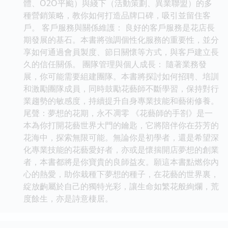
體、O2O平颱）與綫下（活動策劃、異業聯盟）的多
種營銷策略，教你如何打造品牌口碑，吸引並留住客
戶。 客戶服務與關係維護： 良好的客戶服務是花店長
期發展的基石。本書將強調個性化服務的重要性，並分
享如何通過會員製度、節日關懷等方式，與客戶建立長
久的信任關係。 團隊管理與個人成長： 隨著業務發
展，你可能需要組建團隊。本書將探討如何招聘、培訓
和激勵團隊成員，同時鼓勵花藝師不斷學習，保持對行
業趨勢的敏感度，持續提升自身專業技能和藝術修養。
尾聲：夢想的花期，永不凋零 《花藝師的手劄》是一
本為你打開花藝世界大門的鑰匙，它將陪伴你在芬芳的
花海中，探索無限可能。無論你是初學者，還是希望深
化專業技能的花藝愛好者，亦或是懷揣開店夢想的創業
者，本書都將是你寶貴的良師益友。願這本書點燃你內
心的熱愛，助你栽種下夢想的種子，在花藝的世界裏，
綻放齣屬於自己的獨特光彩，讓生命如繁花般絢爛，荒
度餘生，亦是詩意棲居。