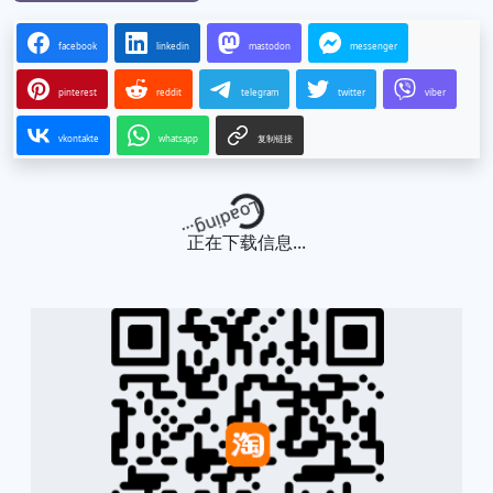
facebook
linkedin
mastodon
messenger
pinterest
reddit
telegram
twitter
viber
vkontakte
whatsapp
复制链接
Loading...
正在下载信息...