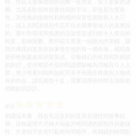
時，情節又會像狡猾的泥鰍一樣滑走，留下更多的謎
團。尤其喜歡那種群像描寫的手法，即便是次要角
色，其性格的復雜性和動機的深度也塑造得入木三
分，讓人在閱讀過程中忍不住去揣摩每個人的真實目
的。書中對環境和氛圍的渲染更是達到瞭令人窒息的
程度，那種陰鬱、壓抑卻又透著一絲微光的筆觸，讓
我仿佛真的置身於故事發生地的每一個角落，感同身
受那種無處遁形的緊張感。這種精心的布局和對細節
的把控，使得整部作品的閱讀體驗極為流暢且引人入
勝，很少有看到能夠如此完美平衡懸念構建與人物成
長的作品，讀完後勁十足，需要花很長時間去迴味那
些精妙的設計。
☆
☆
☆
☆
☆
评分
初讀這本書，我首先注意到的是其非綫性的敘事結
構，這種處理方式極大地提升瞭閱讀的挑戰性和趣味
性。作者似乎故意打亂瞭時間順序，將關鍵的轉摺點