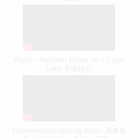
Piano - Autumn Moon on a Calm
Lake 平湖秋月
Chinese Guangdong music 廣東音