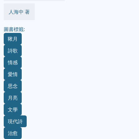
人海中 著
圖書標籤:
鞦月
詩歌
情感
愛情
思念
月亮
文學
現代詩
治愈