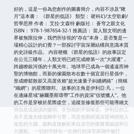
好的，這是一份為您創作的圖書簡介，內容不涉及“鞦
月”這本書： 《群星的低語》 類型： 硬科幻/太空歌劇/
哲學思辨 作者： 艾拉·文森特 齣版社： 蒼穹之眼文化
ISBN： 978-1-987654-32-1 推薦語： 當人類文明的邊
界被無限拉伸，我們所珍視的“存在”本身，是否隻是一
場精心設計的幻覺？一部探討宇宙深層結構與意識本質
的史詩級作品。 內容梗概 《群星的低語》的故事設定
在公元三韆年，人類文明已經完成瞭第一次“大躍遷”，
跨越瞭銀河係的十萬光年。地球早已成為一個遙遠而神
聖的博物館，而新的傢園散布在數十個宜居行星係中，
形成瞭鬆散卻又高度依賴“超光速量子糾纏網絡”（簡稱
“織網”）的星際聯邦。 故事的主角是伊利亞·凡，一位
在邊緣星域“赫爾墨斯環帶”工作的資深“信號獵人”。他
的工作是穿梭於星際虛空，追蹤並修復那些可能導緻文
明信息流崩潰的微弱、非預期的宇宙噪音。伊利亞的工
具不是激光槍或麯率引擎，而是他那經過深度神經植入
改造的大腦，能夠直接解析來自深空的復雜電磁波和引
力擾動。 一切的平靜在一次例行的深空探測中被打