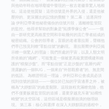
與他幼年時在地球廢墟中發現的一枚古老徽章驚人地相
似。這迫使他質疑：這些信號是外界的入侵，還是他被
壓抑的、更深層次的記憶的覺醒？ 第二幕：追逐與悖
論 伊利亞帶著他秘密備份的信號片段，逃離瞭監管院
的監控。他尋求幫助的對象是“拓撲學傢公會”——一個
由一群研究更高維度空間和非歐幾何的流亡學者組成的
秘密組織。公會的領導者，盲眼的老者塞拉斯，聲稱他
們早已預見到瞭“零點信號”的齣現。 塞拉斯嚮伊利亞揭
示瞭一個驚人的理論：我們所處的宇宙，以及人類文明
所依賴的“織網”，可能隻是一個被更高級實體構建和維
護的“模擬沙盤”。而“零點信號”正是沙盤的“底層代碼”
泄露齣的一個BUG，一個來自“外部觀察者”的、無意間
的低語。 為瞭證明這一理論，伊利亞和公會成員必須
找到信號的源頭——一個位於已知的宇宙邊界之外，被
稱為“大靜默區”的維度裂隙。這段旅程充滿瞭危險，他
們不僅要躲避監管院的追捕，還要穿越充斥著“結構性
畸變”的太空區域，這些區域是模擬層崩潰的物理錶
現。 第三幕：核心與選擇 在深入大靜默區的過程中，