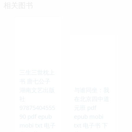
相关图书
三生三世枕上
书 唐七公子
湖南文艺出版
与谁同坐：我
社
在北京四中道
97875404555
元班 pdf
90 pdf epub
epub mobi
mobi txt 电子
txt 电子书 下