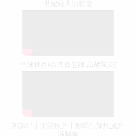
世紀經典演唱會
平湖秋月(余其偉老師 高胡獨奏)
鄭錦昌丨平湖秋月丨鄭錦昌輝煌歲月
演唱會