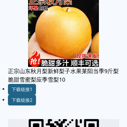
正宗山东秋月梨新鲜梨子水果莱阳当季9斤梨
脆甜雪蜜梨应季雪梨10
下载链接1
下载链接2