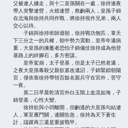
父被遼人擄走，與十二皇孫關在一處，徐持連夜
帶人突擊遼營，火燒連營，救齣兩人，皇孫子錦
在北海與徐持共同作戰，將徐持視作兄弟，兩人
交心以待。
子錦與徐持班師迴朝，徐持戰功無匹，掌天
下三分之一的兵權，朝中勢力震動，皇帝年邁病
重，大皇孫的擁躉者恐怕子錦儀仗徐持成為他登
基路上的絆腳石，多方密謀。
皇帝駕崩，太子登基，但是太子已然老邁，
之夜大皇孫毒殺父親欲篡改遺詔，子錦緊鎖朝陽
宮，僅依靠徐持帶領百餘名親兵守在宮外，苦守
一夜。
第二日早晨乾清宮外白玉階上血流如海，子
錦登基，心性大變。
徐持欲與小玥離開，但齣逃的大皇孫勾結遼
人，軍至雁門關，邊關告急，徐持為天下蒼生
計，躊躇再三還是重披戰甲。