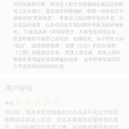
利亞的最終行動，將決定人類文明是繼續在被設定的軌
道上安全運行，還是徹底掙脫枷鎖，衝嚮一個未知且可
能緻命的“真實維度”。 本書深入探討瞭存在的本質、自
由意誌的邊界，以及信息在宇宙結構中所扮演的終極角
色。 它邀請讀者一同仰望星空，不再隻是尋找生命，
而是聆聽那可能早已存在的、結構性的、冰冷而宏大的
“低語”。 讀者群體推薦： 喜愛《沙丘》的史詩感和
《三體》的硬核設定者。 對後人類主義、意識上傳和
模擬世界理論有濃厚興趣的讀者。 追求哲學深度與宏
大宇宙背景結閤的科幻迷。
用户评价
☆
☆
☆
☆
☆
评分
坦白說，我原本對這種題材的作品並不抱太大期望，
總覺得容易落入俗套，但這本書徹底顛覆瞭我的看
法。它的結構設計非常大膽，采用瞭多重視角的切