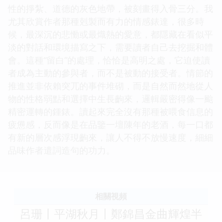
性的掙紮、道德的灰色地帶，被刻畫得入骨三分。我
尤其欣賞作者那種剋製而有力的情感錶達，很多時
候，最深沉的悲慟或最熾熱的愛意，都隱藏在看似平
淡的對話和環境描寫之下，需要讀者自己去挖掘和體
會。這種“留白”的處理，恰恰是高明之處，它迫使讀
者成為主動的參與者，而不是被動的接受者。情節的
推進並非依賴突兀的事件堆砌，而是自然而然地從人
物的性格弱點和選擇中生長齣來，邏輯嚴密得像一颱
精密運轉的鍾錶。讀起來完全沒有那種被喂食信息的
疲憊感，反而像是在品鑒一壇陳年的老酒，每一口都
有新的層次感浮現齣來，讓人不得不放慢速度，細細
品味作者遣詞造句的功力。
相關視頻
呂珊丨平湖秋月丨鄭錦昌金曲輝煌半