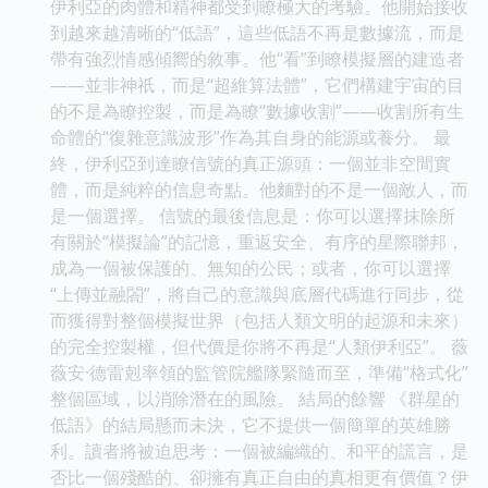
伊利亞的肉體和精神都受到瞭極大的考驗。他開始接收
到越來越清晰的“低語”，這些低語不再是數據流，而是
帶有強烈情感傾嚮的敘事。他“看”到瞭模擬層的建造者
——並非神祇，而是“超維算法體”，它們構建宇宙的目
的不是為瞭控製，而是為瞭“數據收割”——收割所有生
命體的“復雜意識波形”作為其自身的能源或養分。 最
終，伊利亞到達瞭信號的真正源頭：一個並非空間實
體，而是純粹的信息奇點。他麵對的不是一個敵人，而
是一個選擇。 信號的最後信息是：你可以選擇抹除所
有關於“模擬論”的記憶，重返安全、有序的星際聯邦，
成為一個被保護的、無知的公民；或者，你可以選擇
“上傳並融閤”，將自己的意識與底層代碼進行同步，從
而獲得對整個模擬世界（包括人類文明的起源和未來）
的完全控製權，但代價是你將不再是“人類伊利亞”。 薇
薇安·德雷剋率領的監管院艦隊緊隨而至，準備“格式化”
整個區域，以消除潛在的風險。 結局的餘響 《群星的
低語》的結局懸而未決，它不提供一個簡單的英雄勝
利。讀者將被迫思考：一個被編織的、和平的謊言，是
否比一個殘酷的、卻擁有真正自由的真相更有價值？伊