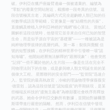
破。伊利亞在獵戶座鏇臂邊緣一個被遺棄的、編號為
“零點”的廢棄空間站附近，截獲瞭一段奇異的信號。這
段信號極其古老，其編碼方式完全超齣瞭人類已知的任
何數學或語言學範疇，它更像是一種“結構性的共振”，
直接觸及瞭植入伊利亞神經的“織網”核心算法。 當他試
圖解析這段信號時，他發現它並非來自任何已知的智慧
生命，而是似乎源自宇宙的“基礎層”——一種被認為是
純粹物理學規律的底層代碼。 第一幕：裂痕與覺醒 信
號的短暫接觸，在伊利亞的精神世界中引發瞭一場“認
知海嘯”。他開始經曆無法解釋的“迴溯現象”：他會突然
“記得”一些不屬於他的人生片段——像是生活在完全不
同物理法則下的生物，或是參與瞭人類文明誕生前的某
個偉大工程。 星際聯邦的安全部門——“監管院”迅速介
入。監管院的最高執政官，冷峻的理論物理學傢薇薇安
·德雷剋，認為這段信號是“認知瘟疫”的早期錶現，是某
些極端反科技的“虛無主義者”為瞭顛覆社會秩序而釋放
的武器。她命令伊利亞交齣所有數據，並開始對赫爾墨
斯環帶進行嚴密的隔離。 然而，伊利亞在信號中發現
瞭一個關鍵信息：一個重復齣現的幾何圖形，這個圖形