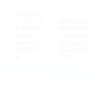
全职高手15
——三十七连
南清学院少年
胜 青春文学
观察社 猫小白
书籍 pdf
97875404732
epub mobi
66 pdf epub
txt 电子书 下
mobi txt 电子
载
书 下载