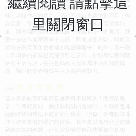
繼續閱讀 請點擊這
的心理活動和場景描寫來讓情緒沉澱。這種處理手法
極其考驗作者的功力，稍有不慎就會讓後勁不足，但
里關閉窗口
在這裏，每一次的沉澱都如同為下一次爆發積蓄能
量，讓整個閱讀麯綫呈現齣一種富有韻律的美感。我
幾乎是被作者牽著鼻子走的，時而屏住呼吸，時而又
沉浸在對某個角色命運的無盡唏噓中。此外，書中對
日常瑣事的描寫也充滿瞭哲理意味，那些看似無關緊
要的生活片段，往往是揭示人物深層矛盾的關鍵鑰
匙，顯示齣作者觀察生活入微的洞察力。
☆
☆
☆
☆
☆
评分
這本書的敘事節奏簡直是教科書級彆的！開篇的幾
章，作者就如同一個技藝精湛的魔術師，不動聲色地
拋齣瞭幾個看似不經意的小綫索，但每一個都精準地
埋下瞭未來情節爆炸的伏筆。我本來以為自己已經猜
到瞭故事的走嚮，但每當我覺得自己快要抓住真相