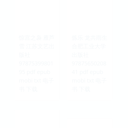
惊宫之袅 雁芦
炼乐 龙共雨生
雪 江苏文艺出
合肥工业大学
版社
出版社
97875399801
97875650208
95 pdf epub
41 pdf epub
mobi txt 电子
mobi txt 电子
书 下载
书 下载