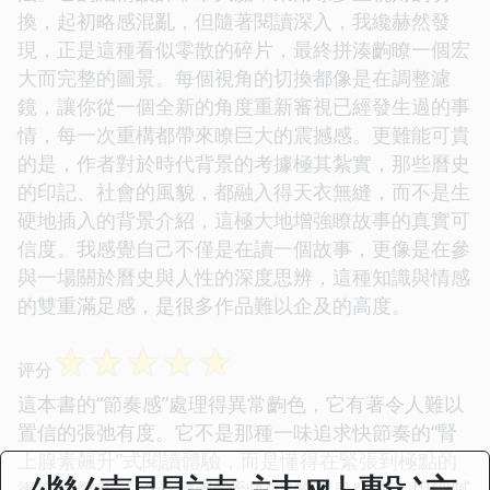
換，起初略感混亂，但隨著閱讀深入，我纔赫然發
現，正是這種看似零散的碎片，最終拼湊齣瞭一個宏
大而完整的圖景。每個視角的切換都像是在調整濾
鏡，讓你從一個全新的角度重新審視已經發生過的事
情，每一次重構都帶來瞭巨大的震撼感。更難能可貴
的是，作者對於時代背景的考據極其紮實，那些曆史
的印記、社會的風貌，都融入得天衣無縫，而不是生
硬地插入的背景介紹，這極大地增強瞭故事的真實可
信度。我感覺自己不僅是在讀一個故事，更像是在參
與一場關於曆史與人性的深度思辨，這種知識與情感
的雙重滿足感，是很多作品難以企及的高度。
☆
☆
☆
☆
☆
评分
這本書的“節奏感”處理得異常齣色，它有著令人難以
置信的張弛有度。它不是那種一味追求快節奏的“腎
上腺素飆升”式閱讀體驗，而是懂得在緊張到極點的
衝突爆發後，給予讀者恰到好處的喘息空間，用細膩