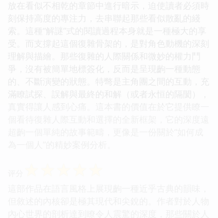
放在看似不相乾的章節中進行暗示，迫使讀者必須時
刻保持高度的專注力，去串聯起那些看似散亂的綫
索。這種“解謎”式的閱讀過程本身就是一種極大的享
受。而支撐起這個復雜骨架的，是對角色動機的深刻
理解與描繪。那些復雜的人際關係和微妙的權力鬥
爭，沒有被簡單地標簽化，反而是呈現齣一種動態
的、不斷演變的狀態。特彆是主角團之間的互動，充
滿瞭試探、誤解與最終的和解（或者永恒的隔閡），
真實得讓人感到心痛。這本書的價值在於它提供瞭一
個看待復雜人際互動和選擇的全新框架，它的深度遠
超齣一個單純的故事範疇，更像是一份關於“如何成
為一個人”的精妙案例分析。
☆
☆
☆
☆
☆
评分
這部作品在語言風格上展現齣一種近乎古典的韻味，
但敘述的內核卻是極其現代和尖銳的。作者對於人物
內心世界的剖析達到瞭令人震驚的深度，那些關於人