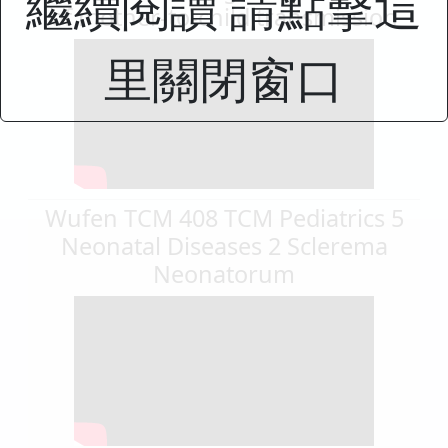
繼續閱讀 請點擊這
of mother-to-child transmission
里關閉窗口
Wufen TCM 408 TCM Pediatrics 5
Neonatal Diseases 2 Sclerema
Neonatorum