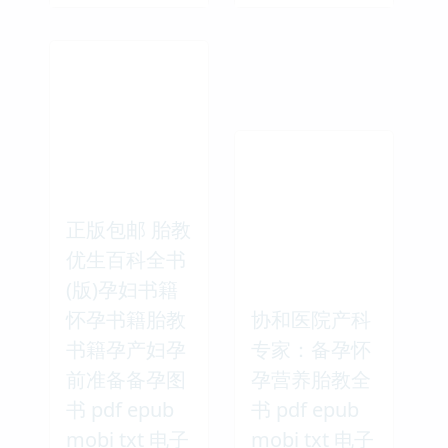
正版包邮 胎教
优生百科全书
(版)孕妇书籍
怀孕书籍胎教
协和医院产科
书籍孕产妇孕
专家：备孕怀
前准备备孕图
孕营养胎教全
书 pdf epub
书 pdf epub
mobi txt 电子
mobi txt 电子