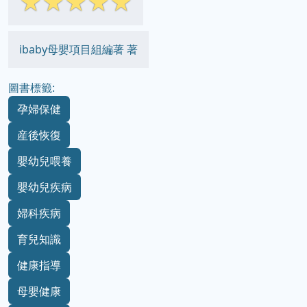
☆
☆
☆
☆
☆
ibaby母嬰項目組編著 著
圖書標籤:
孕婦保健
産後恢復
嬰幼兒喂養
嬰幼兒疾病
婦科疾病
育兒知識
健康指導
母嬰健康