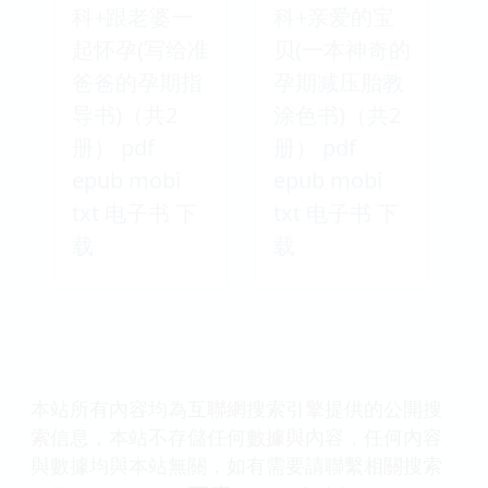
科+跟老婆一
科+亲爱的宝
起怀孕(写给准
贝(一本神奇的
爸爸的孕期指
孕期减压胎教
导书)（共2
涂色书)（共2
册） pdf
册） pdf
epub mobi
epub mobi
txt 电子书 下
txt 电子书 下
载
载
本站所有內容均為互聯網搜索引擎提供的公開搜
索信息，本站不存儲任何數據與內容，任何內容
與數據均與本站無關，如有需要請聯繫相關搜索