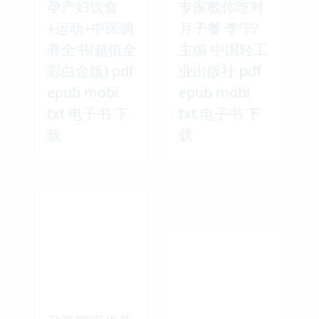
孕产妇饮食
专家教你吃对
+运动+中医调
月子餐 李宁/
养全书(超值全
主编 中国轻工
彩白金版) pdf
业出版社 pdf
epub mobi
epub mobi
txt 电子书 下
txt 电子书 下
载
载