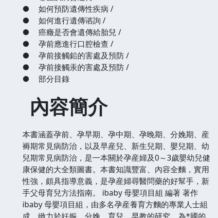
●
如何預防遺傳性疾病 /
●
如何進行遺傳谘詢 /
●
癌癥是否會遺傳給胎兒 /
●
孕前應進行口腔檢查 /
●
孕前接觸鉛的害處及預防 /
●
孕前接觸汞的害處及預防 /
●
部分目錄
內容簡介
本書涵蓋孕前、孕早期、孕中期、孕晚期、分娩期、産
褥期常見病防治，以及早産兒、新生兒期、嬰兒期、幼
兒期常見病防治，是一本關於孕産婦及0～3歲嬰幼兒健
康保健的大全類圖書。本書知識豐富、內容全麵，實用
性強，頗具指導意義，是孕産婦尋醫問藥的好幫手，新
手父母育兒方法指南。
ibaby 母嬰項目組 編著 著作
ibaby 母嬰項目組，由多名孕産養育方麵的專業人士組
成，緻力於妊娠、分娩、育兒、早教的研究，為*國的