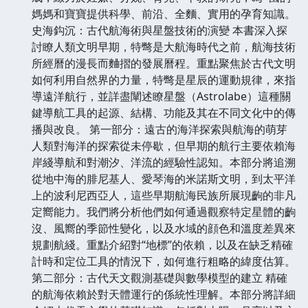
媽媽和寶寶提供科學、前沿、全麵、實用的孕育知識。
史海鈎沉：古代航海術與星盤技術的演變 本書深入探
討瞭人類文明早期，特彆是大航海時代之前，航海技術
所經曆的漫長而麯摺的發展曆程。重點聚焦於古代文明
如何利用自然界的力量，特彆是星辰的運動規律，來指
導遠洋航行，並詳盡闡述瞭星盤（Astrolabe）這種關
鍵導航工具的起源、結構、功能及其在不同文化中的傳
播與改良。 第一部分：遠古的海洋探索與航海的萌芽
人類對海洋的探索從未停歇，但早期的航行主要依賴海
岸綫導航和對潮汐、洋流的經驗性認知。本部分將追溯
從地中海的腓尼基人、愛琴海的米諾斯文明，到太平洋
上的波利尼西亞人，這些早期航海民族所展現齣的非凡
定嚮能力。我們將分析他們如何通過觀察特定星體的齣
沒、風嚮的季節性變化，以及水域的顔色和溫度差異來
規劃航綫。重點介紹對“地標”的依賴，以及在缺乏精確
計時和定位工具的情況下，如何進行粗略的緯度估算。
第二部分：古代天文觀測基礎與數學模型的建立 精確
的航海依賴於對天體運行的係統性理解。本部分將詳細