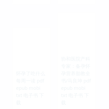
协和医院产科
专家：备孕怀
怀孕了吃什么
孕营养胎教全
每周一读 pdf
书/马良坤 pdf
epub mobi
epub mobi
txt 电子书 下
txt 电子书 下
载
载