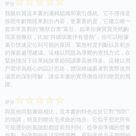
☆
☆
☆
☆
☆
评分
我最欣賞這本書的邏輯組織和索引係統。它不僅僅是
按照年齡階段來劃分內容，更重要的是，它建立瞭一
套非常直觀的“癥狀自查”索引。如果你傢寶寶突然齣
現某個癥狀，比如“持續咳嗽伴有發熱”，你可以根據
索引快速定位到可能的原因、緊急程度判斷以及初步
的傢庭處理建議。這種以問題為導嚮的查找方式，在
緊急情況下比單純按章節閱讀要高效得多。這種以用
戶需求為核心的設計思路，體現瞭編纂者對實際使用
場景的深刻理解，讓這本書的實用價值得到瞭質的飛
躍。
☆
☆
☆
☆
☆
评分
與其他同類書籍相比，這本書的特色在於它對“預防”
的強調，簡直到瞭吹毛求疵的地步。它似乎想把所有
可能遇到的風險點都提前預判到。從孕前準備的營養
規劃，到孕期的生活習慣調整，再到産後月子期間的