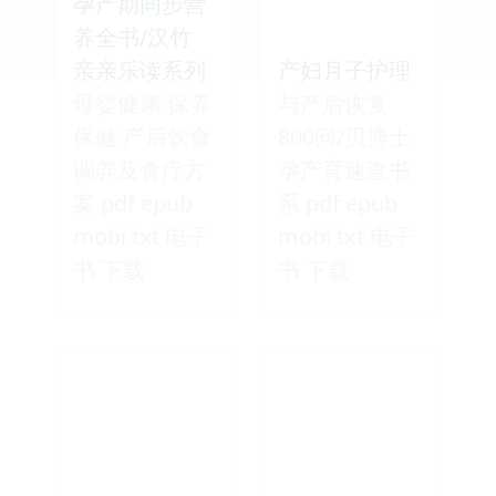
孕产期同步营
养全书/汉竹
亲亲乐读系列
产妇月子护理
母婴健康 保养
与产后恢复
保健 产后饮食
800问/贝博士
调养及食疗方
孕产育速查书
案 pdf epub
系 pdf epub
mobi txt 电子
mobi txt 电子
书 下载
书 下载