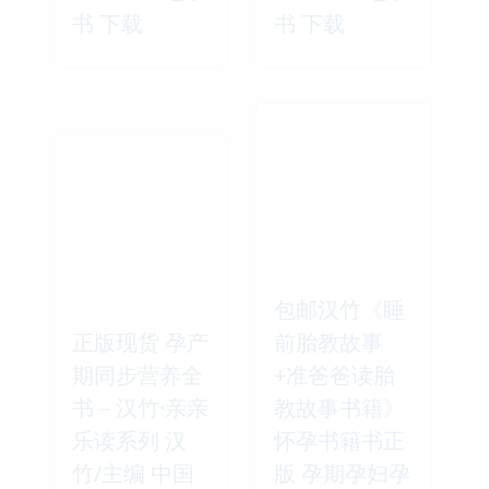
书 下载
书 下载
包邮汉竹《睡
正版现货 孕产
前胎教故事
期同步营养全
+准爸爸读胎
书－汉竹·亲亲
教故事书籍》
乐读系列 汉
怀孕书籍书正
竹/主编 中国
版 孕期孕妇孕