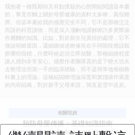
我抱著一種既期待又有點懷疑的心態開始閱讀這本書
的，畢竟市麵上關於母嬰健康的資料太多瞭，真假難
辨。但這本書給我的感覺完全不同，它不是那種泛泛
而談的科普讀物，而是深入淺齣地講解瞭許多實際操
作層麵的知識。比如，對於新生兒黃疸的處理，它不
僅說明瞭原因，還細緻描述瞭傢長在不同階段應該觀
察哪些指標，什麼時候必須立即就醫，那種細緻程度
讓人感到非常安心。感覺作者團隊真的是下瞭大功夫
去整理這些第一手的臨床經驗，而不是簡單地堆砌教
科書上的理論。這種結閤瞭理論深度和實踐操作廣度
的內容組織，對於新手父母來說，簡直是雪中送炭。
相關視頻
預防母嬰傳播：基礎知識指南
General knowledge on prevention