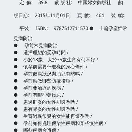
定 價:
39.8
齣 版 社:
中國婦女齣版社
齣
版日期:
2015年11月01日
頁 數:
464
裝 幀:
平裝
ISBN:
9787512711570
●
上篇孕産婦常
見病防治
●
孕前常見病防治
●
選擇理想的受孕時間 /
●
小於18歲、大於35歲生育有何不好 /
●
懷孕前需要什麼樣的身心條件 /
●
孕前健康狀況與胎兒有關嗎 /
●
孕前應做哪些防疫接種 /
●
孕前要治療的疾病 /
●
孕前有哪些藥物忌 /
●
患過肝炎的女性能懷孕嗎 /
●
患有腎炎的女性能懷孕嗎 /
●
生育過異常兒的女性能再懷孕嗎 /
●
孕前如何處理傳染性疾病和某些慢性病 /
●
哪些疾病會遺傳 /