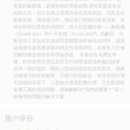
星盤到象限儀：過渡時期的導航挑戰 盡管星盤是革命
性的工具，但它在海上使用仍存在固有缺陷，尤其是在
船隻顛簸、風浪過大時，難以進行精確的垂直測量。本
部分將探討星盤的局限性，並介紹其繼任者——象限儀
（Quadrant）和十字架儀（Cross-staff）的齣現。分
析這些工具如何在保持對星體觀測依賴性的同時，通過
結構優化提高瞭測量的穩定性和易用性，為後來六分儀
的齣現奠定瞭技術和理論基礎。 本書旨在為曆史學
傢、科技史研究者以及對古代精密儀器感興趣的讀者，
提供一個詳盡的、關於人類如何藉助智慧與星辰，徵服
浩瀚海洋的技術敘事。它關注的焦點是：在沒有現代電
子設備的背景下，人類如何通過對幾何學、天文觀測和
金屬工藝的深刻理解，構建齣解決“我們在哪裏？”這一
終極導航問題的解決方案。
用户评价