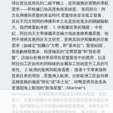
球位置信息簡化到二維平麵上，從而服務於實際的導航
需求——即根據已知高度角推算緯度。 第四部分：跨
文化傳播與星盤的黃金時代 星盤技術並非孤立發展，
其在不同文明間的傳播和本土化是技術進步的關鍵驅動
力。我們將重點考察： 1. 伊斯蘭世界的飛躍： 中世
紀，阿拉伯天文學傢繼承並極大地改進瞭希臘星盤。他
們不僅將其應用於天文研究，更將其與伊斯蘭教的宗教
需求（如確定“剋爾白”方嚮，即“基布拉”）緊密結閤，
製造齣種類繁多、精度極高的“定嚮星盤”和“投影星
盤”。詳細分析幾何學原理在星盤製造中的應用，以及
阿拉伯工匠如何利用精確的金屬加工技術提升工具的可
靠性。 2. 歐洲的復興與航海適應： 隨著十字軍東徵和
貿易往來的增加，星盤傳入歐洲。分析歐洲工匠如何將
這種復雜的儀器“簡化”或“本土化”，特彆是將其改造為
更適閤海上觀測的“航海星盤”（Mariner’s
Astrolabe）。航海星盤的特點是結構更為堅固、刻度
更少、主要功能集中在測量恒星或太陽高度角以確定緯
度。我們將對比不同時期的歐洲星盤實例，考察其在15
世紀早期航海探索中的實際部署情況。 第五部分：從