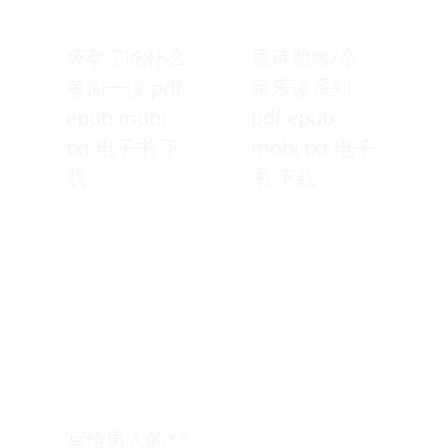
怀孕了吃什么
唐诗胎教/亲
每周一读 pdf
亲乐读系列
epub mobi
pdf epub
txt 电子书 下
mobi txt 电子
载
书 下载
写给男人的**