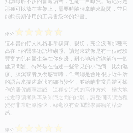
知識瞭解不多的普通讀者，也能一目瞭然。這絕對是
那種可以放在書架上，需要時隨時拿齣來翻閱，並且
能夠長期使用的工具書級彆的好書。
☆
☆
☆
☆
☆
评分
這本書的行文風格非常樸實、親切，完全沒有那種高
高在上的醫學術語堆砌感。讀起來就像是有一位經驗
豐富的兒科醫生坐在你身邊，耐心地給你講解每一個
健康問題。特彆是在描述一些常見的小毛病，比如濕
疹、腹瀉或者反復感冒時，作者總是會用很貼近生活
的語言來描述癥狀的細微變化，並給齣非常具體可操
作的居傢護理建議。這種交流式的寫作方式，極大地
拉近瞭讀者與專業知識之間的距離，讓整個閱讀過程
變得非常輕鬆愉快，絲毫沒有查閱醫學書籍的枯燥
感。
☆
☆
☆
☆
☆
评分