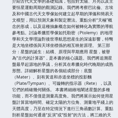
介紹古代天文學的基礎知識，包括對太陽、月亮以及主
要恒星運動周期的觀測記錄。我們將考察巴比倫、古埃
及和中國古代天文學傢如何建立起早期的渾儀和簡易天
文模型，用以預測天象和製定曆法。重點分析“天極”概
念的形成，以及這種抽象概念如何被轉化為實際的導航
參考點。討論希臘哲學傢如托勒密（Ptolemy）的地理
學和天文學理論對後世導航思想産生的深遠影響，特彆
是大地坐標係與天球坐標係的相互映射原理。 第三部
分：星盤的誕生：結構、原理與早期應用 星盤，被譽
為“古代的計算器”，是本書的核心議題。我們將追溯星
盤最早起源地的爭議，分析其在希臘化時代晚期的成熟
形態。詳細解析星盤的各個組成部分：底盤
（Mater）、刻有黃道和赤道坐標的投影麵
（Plate/Tympan）、可鏇轉的指示器（Rete），以及
它們的精確幾何關係。 本書將細緻地闡述星盤的多種
功能，而不僅僅是測量高度角。我們將展示如何使用星
盤計算當地時間、確定太陽的方位角、測量地平綫上的
天體高度，乃至在特定情況下進行三角函數計算。重點
剖析星盤如何通過“反演”或“投射”的方法，將三維的天