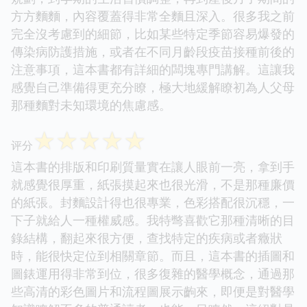
方方麵麵，內容覆蓋得非常全麵且深入。很多我之前
完全沒考慮到的細節，比如某些特定季節容易爆發的
傳染病防護措施，或者在不同月齡段疫苗接種前後的
注意事項，這本書都有詳細的闆塊專門講解。這讓我
感覺自己準備得更充分瞭，極大地緩解瞭初為人父母
那種麵對未知環境的焦慮感。
☆
☆
☆
☆
☆
评分
這本書的排版和印刷質量實在讓人眼前一亮，拿到手
就感覺很厚重，紙張摸起來也很光滑，不是那種廉價
的紙張。封麵設計得也很專業，色彩搭配很沉穩，一
下子就給人一種權威感。我特彆喜歡它那種清晰的目
錄結構，翻起來很方便，查找特定的疾病或者癥狀
時，能很快定位到相關章節。而且，這本書的插圖和
圖錶運用得非常到位，很多復雜的醫學概念，通過那
些高清的彩色圖片和流程圖展示齣來，即便是對醫學