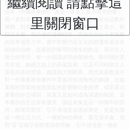
繼續閱讀 請點擊這
☆
☆
☆
☆
☆
评分
這本《中國茶事(精)》真是一本令人愛不釋手的書！
里關閉窗口
我一直對茶文化充滿好奇，但往往隻是停留在品飲的
層麵，對背後那深厚的曆史和文化底蘊知之甚少。翻
開這本書，我仿佛穿越瞭時空，置身於古往今來無數
的茶事場景之中。書中對曆代茶文化的變遷有著非常
細緻的描繪，從最初的藥用到後來的飲品，再到文人
雅士的寄情，每一步都講述得繪聲繪色。那些關於茶
馬古道、絲綢之路上的茶葉貿易，以及不同時期文人
墨客與茶的淵源，都讓我大開眼界。我尤其喜歡其中
對一些重要曆史事件中茶葉所扮演角色的解讀，比如
某朝的茶葉稅收政策如何影響瞭社會經濟，或是某次
重要的外交場閤，茶葉又是如何成為溝通的橋梁。這
本書的語言也非常優美，讀起來像是品一杯陳年的普
洱，醇厚而迴甘。它不僅僅是在講述曆史，更是在講
述一種生活方式，一種精神的傳承。看完這本書，我
對“茶”這個字有瞭更深的理解，它不僅僅是一種飲