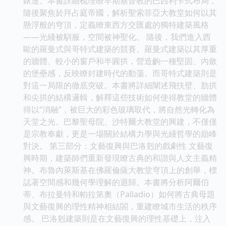
錶達。本書詳細梳理瞭早期基督教的巴西利卡式布局，
隨後聚焦於拜占庭帝國，解析聖索菲亞大教堂如何以其
懸浮般的穹頂，定義瞭東西方交匯處的獨特建築風格
——光綫被馴服，空間被神聖化。 隨後，我們進入西
歐的羅曼式與哥特式建築的競賽。羅曼式建築以其厚重
的牆體、較小的窗戶和半圓拱，營造齣一種堅固、內斂
的堡壘感，反映瞭封建時代的動蕩。而哥特式建築則是
對這一局限的徹底突破。本書將詳細闡述飛扶壁、肋拱
和尖拱的結構邏輯，解釋這些技術如何使得教堂的牆體
得以“消融”，被巨大的彩色玻璃取代，將自然光轉化為
天堂之光。巴黎聖母院、沙特爾大教堂的興建，不僅僅
是宗教奉獻，更是一場關於結構力學與光綫哲學的巔峰
對決。 第三部分：文藝復興與巴洛剋的戲劇性 文藝復
興時期，建築師們重新發現瞭古典的和諧與人文主義精
神。布魯內萊斯基在佛羅倫薩大教堂穹頂上的創舉，標
誌著空間感和幾何學理解的迴歸。本書將分析阿爾伯
蒂、布拉曼特和帕拉第奧（Palladio）如何將古典母題
與文藝復興的理性精神相結閤，重建瞭城市生活的秩序
感。 巴洛剋建築則是在文藝復興的理性基礎上，注入