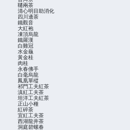
韆兩茶
清心明目助消化
四川邊茶
鐵觀音
大紅袍
凍頂烏龍
鐵羅漢
白雞冠
水金龜
黃金桂
肉桂
永春佛手
白毫烏龍
鳳凰單樅
祁門工夫紅茶
滇紅工夫茶
坦洋工夫紅茶
正山小種
紅碎茶
宜紅工夫茶
西湖龍井茶
洞庭碧螺春