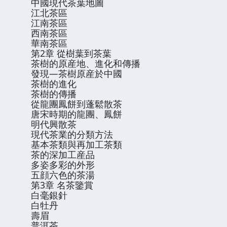
中國現代茶葉地圖
江北茶區
江南茶區
西南茶區
華南茶區
第2章 從樹葉到茶葉
茶樹的原産地、進化和傳播
發現—茶樹原産於中國
茶樹的進化
茶樹的傳播
從龍團鳳餅到蓬鬆散茶
唐宋時期的龍團、鳳餅
明代興散茶
現代茶業的分類方法
基本茶類與再加工茶類
茶的深加工産品
多姿多彩的外形
五顔六色的茶湯
第3章 名茶鑒賞
白毫銀針
白牡丹
壽眉
普洱茶