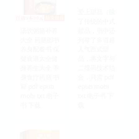
爱上甜品（除
了传统的中式
汤饮粥膳补养
甜品，书中还
大全 药膳图书
列举了多道超
养身配餐书 保
人气西式甜
健食谱大全健
品，将文字与
身养生大全 养
二维码技术结
身食疗药膳 书
合，只需 pdf
籍 pdf epub
epub mobi
mobi txt 电子
txt 电子书 下
书 下载
载