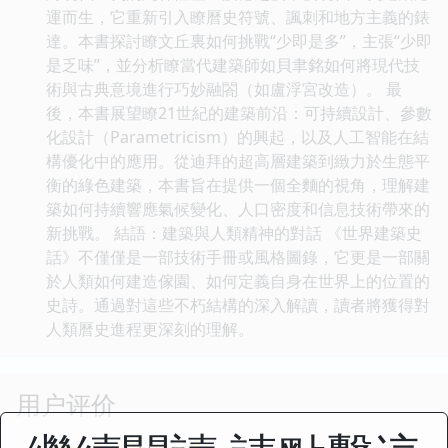
運而生，它重新引入瞭曆史符號、諷刺和地方主義的錶
達。本書探討瞭文丘裏如何挑戰“少即是多”，主張“少即
是乏味”，並分析瞭當代建築師如貝聿銘如何將現代技
術與古典意境進行巧妙融閤（如盧浮宮改造）。 最
後，本書展望瞭21世紀的建築前沿：可持續設計、參數
化設計（Parametricism）的興起，以及人工智能在結
構優化中的應用。從迪拜的超高層建築到緻力於生態平
衡的綠色建築，本書旨在提供一個全麵的視角，理解建
築如何持續響應氣候變化、人口密度和信息技術帶來的
新挑戰。 結語：建築與人類精神的對話 《世界建築史
話》不僅僅是一部技術手冊或風格圖錄，它更是一部關
於人類如何建造傢園、如何定義自身在世界上的位置的
史詩。通過對這些不朽結構的深入解讀，讀者將獲得對
人類曆史進程更深刻的理解。
用户评价