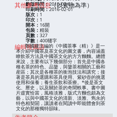
其他參考信息
齣版時間：
2016-02-01
（以實物為準）
印刷時間：
2016-02-01
版次：
1
印次：
1
開本：
16開
包裝：
精裝
頁數：
327
字數：
400韆字
編輯推薦語
鄭國建主編的《中國茶事（精）》是一
本介紹中國茶及茶文化的圖文書，內容涵蓋
瞭飲茶方法及中國茶文化的方方麵麵。總體
來說，主要有以下幾個部分：首先是中國各
種名茶的特色、品鑒，與鑒茶相關的工藝和
産區；其次是各種茶的衝泡技法和講究；接
著是茶具的選購和茶具使用、紫砂壺的挑選
使用和保養；養生茶飲和茶療。*後是茶文
化、曆史，以及關於茶的奇聞軼事。書中圖
片虛實恰當，風格淡雅，版式方麵也頗為文
藝，以與中國茶文化的清新、淡雅、雋永的
特色相契閤，讓讀者在閱讀中即能體會到茶
文化的那種獨特韻味。