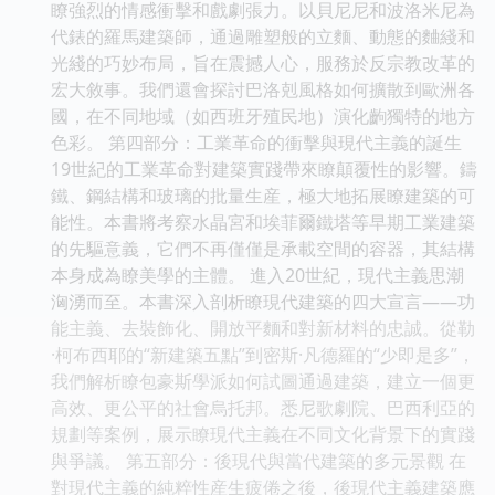
瞭強烈的情感衝擊和戲劇張力。以貝尼尼和波洛米尼為
代錶的羅馬建築師，通過雕塑般的立麵、動態的麯綫和
光綫的巧妙布局，旨在震撼人心，服務於反宗教改革的
宏大敘事。我們還會探討巴洛剋風格如何擴散到歐洲各
國，在不同地域（如西班牙殖民地）演化齣獨特的地方
色彩。 第四部分：工業革命的衝擊與現代主義的誕生
19世紀的工業革命對建築實踐帶來瞭顛覆性的影響。鑄
鐵、鋼結構和玻璃的批量生産，極大地拓展瞭建築的可
能性。本書將考察水晶宮和埃菲爾鐵塔等早期工業建築
的先驅意義，它們不再僅僅是承載空間的容器，其結構
本身成為瞭美學的主體。 進入20世紀，現代主義思潮
洶湧而至。本書深入剖析瞭現代建築的四大宣言——功
能主義、去裝飾化、開放平麵和對新材料的忠誠。從勒
·柯布西耶的“新建築五點”到密斯·凡德羅的“少即是多”，
我們解析瞭包豪斯學派如何試圖通過建築，建立一個更
高效、更公平的社會烏托邦。悉尼歌劇院、巴西利亞的
規劃等案例，展示瞭現代主義在不同文化背景下的實踐
與爭議。 第五部分：後現代與當代建築的多元景觀 在
對現代主義的純粹性産生疲倦之後，後現代主義建築應