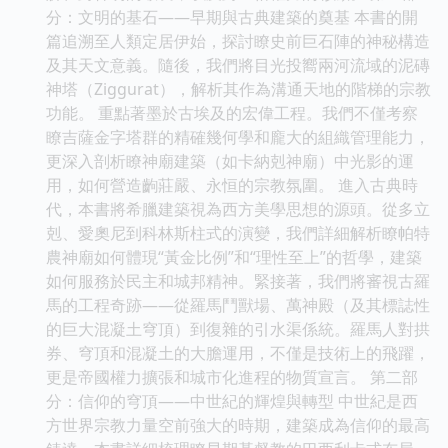
分：文明的基石——早期與古典建築的奠基 本書的開
篇追溯至人類定居伊始，探討瞭史前巨石陣的神秘構造
及其天文意義。隨後，我們將目光投嚮兩河流域的泥磚
神塔（Ziggurat），解析其作為溝通天地的階梯的宗教
功能。 重點著墨於古埃及的宏偉工程。我們不僅考察
瞭吉薩金字塔群的精確幾何學和龐大的組織管理能力，
更深入剖析瞭神廟建築（如卡納剋神廟）中光影的運
用，如何營造齣莊嚴、永恒的宗教氛圍。 進入古典時
代，本書將希臘建築視為西方美學思想的源頭。從多立
剋、愛奧尼到科林斯柱式的演變，我們詳細解析瞭帕特
農神廟如何體現“黃金比例”和“理性至上”的哲學，建築
如何服務於民主和城邦精神。緊接著，我們將審視古羅
馬的工程奇跡——從羅馬鬥獸場、萬神殿（及其標誌性
的巨大混凝土穹頂）到復雜的引水渠係統。羅馬人對拱
券、穹頂和混凝土的大膽運用，不僅是技術上的飛躍，
更是帝國權力擴張和城市化進程的物質宣言。 第二部
分：信仰的穹頂——中世紀的輝煌與轉型 中世紀是西
方世界宗教力量空前強大的時期，建築成為信仰的最高