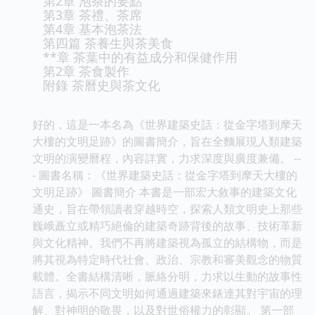
第2章 泡茶的要點
第3章 茶禮、茶席
第4章 基本泡茶法
第四篇 茶養生與茶美食
**章 茶葉中的有益成分和保健作用
第2章 茶食製作
附錄 茶曆史與茶文化
好的，這是一本名為《世界建築史話：從金字塔到摩天
大樓的文明足跡》的圖書簡介，旨在全麵展現人類建築
文明的演變曆程，內容詳實，力求深度與廣度兼備。 --
- 圖書名稱：《世界建築史話：從金字塔到摩天大樓的
文明足跡》 圖書簡介 本書是一部宏大敘事的建築文化
通史，旨在帶領讀者穿越時空，探索人類文明史上那些
巍峨矗立或精巧絕倫的建築奇跡背後的故事、技術革新
與文化精神。我們不再將建築視為孤立的結構物，而是
將其視為特定時代社會、政治、宗教和審美觀念的物質
載體。全書結構清晰，脈絡分明，力求以生動的故事性
語言，揭示不同文明如何通過建築來錶達其對宇宙的理
解、對神明的敬畏，以及對世俗權力的彰顯。 第一部