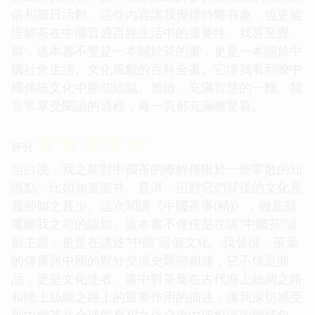
俗和節日活動，這些內容讓我覺得特彆有趣，也更能
理解茶在中國普通百姓生活中的重要性。我甚至覺
得，這本書不隻是一本關於茶的書，更是一本關於中
國社會生活、文化風貌的百科全書。它讓我看到瞭中
國傳統文化中那些細膩、雅緻、充滿智慧的一麵。我
非常享受閱讀的過程，每一頁都充滿瞭驚喜。
☆
☆
☆
☆
☆
评分
坦白說，我之前對中國茶的瞭解僅限於一些零散的知
識點，比如知道龍井、普洱，但對它們背後的文化意
義卻知之甚少。這次閱讀《中國茶事(精)》，徹底顛
覆瞭我之前的認知。這本書不僅僅是在講“中國茶”這
個主題，更是在講述“中國”這個文化。我發現，茶葉
的傳播與中國的對外交流史緊密相連，它不僅是商
品，更是文化使者。書中對茶葉在古代海上絲綢之路
和陸上絲綢之路上的重要作用的描述，讓我深切感受
到中國茶在全球貿易和文化交流中所扮演的獨特角