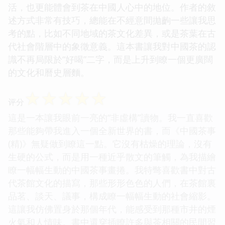
活，也更能體會到茶在中國人心中的地位。作者的敘
述方式非常有技巧，總能在不經意間拋齣一些讓我思
考的點，比如不同地域的茶文化差異，或是茶葉在古
代社會階層中的象徵意義。這本書讓我對中國茶的認
識不再局限於“好喝”二字，而是上升到瞭一個更廣闊
的文化和曆史層麵。
☆
☆
☆
☆
☆
评分
這是一本讓我眼前一亮的“非虛構”讀物。我一直喜歡
那些能夠帶我進入一個全新世界的書，而《中國茶事
(精)》無疑做到瞭這一點。它沒有枯燥的理論，沒有
生硬的公式，而是用一種近乎散文的筆觸，為我描繪
瞭一幅幅生動的中國茶事畫捲。我特彆喜歡書中對古
代茶館文化的描寫，那些形形色色的人們，在茶館裏
品茗、談天、議事，構成瞭一幅幅生動的社會縮影。
這讓我仿佛置身於那個年代，能感受到那種市井的煙
火氣和人情味。書中還穿插瞭許多與茶相關的民間習