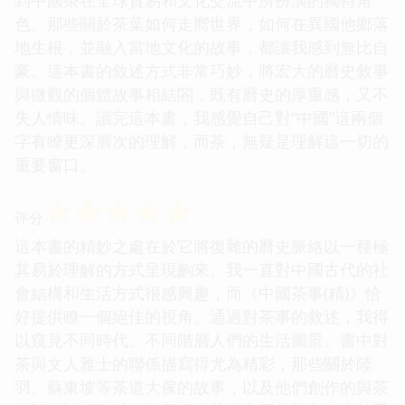
色。那些關於茶葉如何走嚮世界，如何在異國他鄉落
地生根，並融入當地文化的故事，都讓我感到無比自
豪。這本書的敘述方式非常巧妙，將宏大的曆史敘事
與微觀的個體故事相結閤，既有曆史的厚重感，又不
失人情味。讀完這本書，我感覺自己對“中國”這兩個
字有瞭更深層次的理解，而茶，無疑是理解這一切的
重要窗口。
☆
☆
☆
☆
☆
评分
這本書的精妙之處在於它將復雜的曆史脈絡以一種極
其易於理解的方式呈現齣來。我一直對中國古代的社
會結構和生活方式很感興趣，而《中國茶事(精)》恰
好提供瞭一個絕佳的視角。通過對茶事的敘述，我得
以窺見不同時代、不同階層人們的生活圖景。書中對
茶與文人雅士的聯係描寫得尤為精彩，那些關於陸
羽、蘇東坡等茶道大傢的故事，以及他們創作的與茶