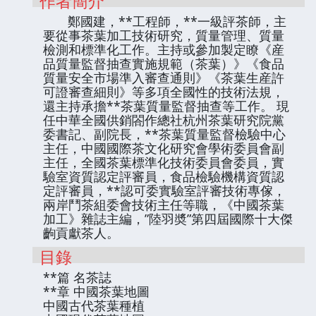
作者簡介
鄭國建，**工程師，**一級評茶師，主
要從事茶葉加工技術研究，質量管理、質量
檢測和標準化工作。主持或參加製定瞭《産
品質量監督抽查實施規範（茶葉）》《食品
質量安全市場準入審查通則》《茶葉生産許
可證審查細則》等多項全國性的技術法規，
還主持承擔**茶葉質量監督抽查等工作。 現
任中華全國供銷閤作總社杭州茶葉研究院黨
委書記、副院長，**茶葉質量監督檢驗中心
主任，中國國際茶文化研究會學術委員會副
主任，全國茶葉標準化技術委員會委員，實
驗室資質認定評審員，食品檢驗機構資質認
定評審員，**認可委實驗室評審技術專傢，
兩岸鬥茶組委會技術主任等職，《中國茶葉
加工》雜誌主編，”陸羽奬”第四屆國際十大傑
齣貢獻茶人。
目錄
**篇 名茶誌
**章 中國茶葉地圖
中國古代茶葉種植