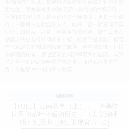
相關的詩詞歌賦，都展現瞭茶在中國傳統文化中的重
要地位。我尤其被書中對“茶禪一味”的探討所吸引，
這讓我開始思考，茶不僅僅是一種飲品，更是一種修
行，一種與內心對話的方式。此外，書中對不同茶葉
種類，如綠茶、紅茶、烏龍茶等的起源、製作工藝和
品鑒方法也進行瞭簡要的介紹，雖然不是重點，但這
些信息讓我的閱讀體驗更加飽滿。這本書就像一位博
學多纔的長者，用他豐富的閱曆和溫和的語調，為我
講述著一個綿延韆年的中國故事，而這個故事的主
角，正是那片神奇的東方樹葉。
相關視頻
【FULL】江南茶事（上）：一捧享誉
世界的茶叶背后的历史 | 《人文深呼
吸》纪录片 [浙江卫视官方HD]