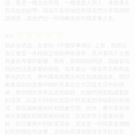
品，更是一種文化符號，一種連接人與人、連接過去
與現在的紐帶。我迫不及待地想與朋友們分享我的閱
讀感受，讓他們也一同領略這份中國茶事之美。
☆
☆
☆
☆
☆
评分
我必須承認，在拿到《中國茶事(精)》之前，我曾以
為它會是一本枯燥乏味的學術著作，充斥著我不太感
興趣的考據和數據。然而，當我開始閱讀，我纔發現
我的想法是多麼的狹隘。這本書以一種非常生動和故
事化的方式，將中國茶的曆史和文化娓娓道來。我印
象最深刻的是書中關於茶葉在古代宮廷生活中的描
繪，那些關於皇帝品茗的細節，妃嬪們用茶點綴宴飲
的場景，以及不同朝代宮廷中對茶葉的等級劃分和儀
式，都充滿瞭趣味性和想象空間。此外，書中還穿插
瞭許多關於民間茶俗的描寫，比如市井小巷裏的茶
館，節日慶典中的飲茶習俗，甚至是一些與茶葉相關
的民間傳說和故事，這些內容讓我覺得非常貼近生