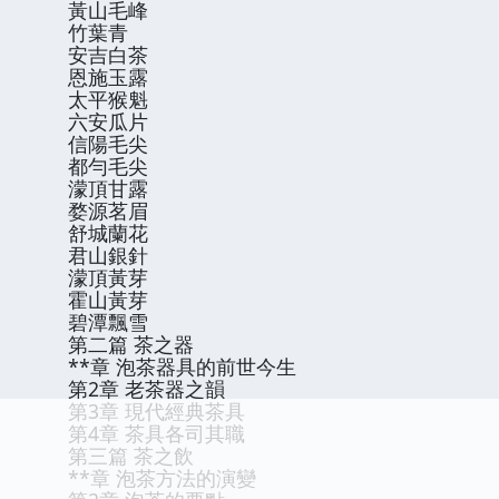
黃山毛峰
竹葉青
安吉白茶
恩施玉露
太平猴魁
六安瓜片
信陽毛尖
都勻毛尖
濛頂甘露
婺源茗眉
舒城蘭花
君山銀針
濛頂黃芽
霍山黃芽
碧潭飄雪
第二篇 茶之器
**章 泡茶器具的前世今生
第2章 老茶器之韻
第3章 現代經典茶具
第4章 茶具各司其職
第三篇 茶之飲
**章 泡茶方法的演變