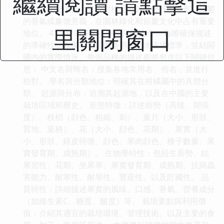
繼續閱讀 請點擊這
觀賞及文化價值：部分柑橘品種因其奇特的外形、濃鬱
的香氣或象徵意義，在園林綠化和節慶文化中占有重要
里關閉窗口
地位。 4. 品種描述的科學性與係統性： 為瞭確保描述
的準確性，本書采用國際通用的植物描述標準，並結閤
國內的實際情況。每個品種的描述都將包含以下關鍵信
息： 中文名與彆名：搜集各地常用名、俗名，並進行
校對。 學名與分類地位：明確其在柑橘屬中的具體分
類。 起源與分布：追溯其起源地，以及在中國的主要
栽培區域和曆史。 形態特徵：詳述樹勢（高矮、開張
度）、枝梢（顔色、粗細、刺）、葉片（大小、形狀、
質地、葉柄）、花（大小、顔色、花期）、果實（大
小、形狀、錶皮特徵、顔色、果肉顔色、種子數量、果
實發育期、成熟期）。 生物學特性：包括生長勢、結
果習性、花期、坐果率、果實發育期、成熟期、抗病蟲
害能力、耐寒性、耐旱性、豐産性、以及貯藏性。 品
質特性：詳細描述果實的風味、口感、香氣、營養成分
（如維生素C、糖度、酸度）等。 栽培要點與利用價
值：介紹其適宜的栽培環境、管理技術、以及主要的食