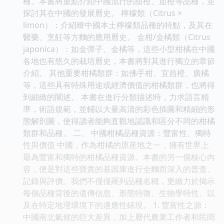
種。本書將重點介紹中國流行的甜橙、血橙等品種，並
探討其在中國的發展曆史。 檸檬類（Citrus ×
limon）：介紹瞭中國本土檸檬類品種的特點，及其在
醫藥、烹飪等方麵的應用曆史。 金柑/金橘類（Citrus
japonica）：如金彈子、金橘等，這些小型柑橘在中國
各地也有悠久的栽培曆史，本書將對其進行獨立的章節
介紹。 其他重要柑橘類群：如佛手柑、宜昌橙、廣橘
等，這些具有特殊用途或經濟價值的柑橘類群，也將得
到細緻的闡述。 本書在進行分類描述時，力求語言精
準，術語規範，並輔以大量高清的彩色插圖和精細的形
態解剖圖，使得讀者能夠直觀地認識和區分不同的柑橘
類群和品種。 二、 中國柑橘品種資源：豐富性、獨特
性與價值 中國，作為柑橘的原産地之一，擁有世界上
最為豐富和獨特的柑橘品種資源。本書的另一個核心內
容，便是對這些寶貴的基因庫進行全麵而深入的普查、
記錄與評價。我們不僅僅羅列品種名稱，更緻力於揭示
每個品種背後的遺傳信息、形態特徵、生物學特性、以
及在特定地理環境下的適應性錶現。 1. 豐富性之源：
中國南北氣候的巨大差異，加上曆代農業工作者和民間