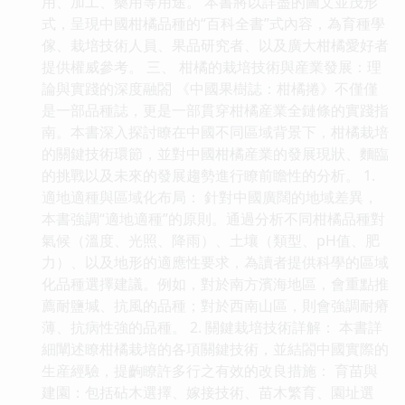
用、加工、藥用等用途。 本書將以詳盡的圖文並茂形
式，呈現中國柑橘品種的“百科全書”式內容，為育種學
傢、栽培技術人員、果品研究者、以及廣大柑橘愛好者
提供權威參考。 三、 柑橘的栽培技術與産業發展：理
論與實踐的深度融閤 《中國果樹誌：柑橘捲》不僅僅
是一部品種誌，更是一部貫穿柑橘産業全鏈條的實踐指
南。本書深入探討瞭在中國不同區域背景下，柑橘栽培
的關鍵技術環節，並對中國柑橘産業的發展現狀、麵臨
的挑戰以及未來的發展趨勢進行瞭前瞻性的分析。 1.
適地適種與區域化布局： 針對中國廣闊的地域差異，
本書強調“適地適種”的原則。通過分析不同柑橘品種對
氣候（溫度、光照、降雨）、土壤（類型、pH值、肥
力）、以及地形的適應性要求，為讀者提供科學的區域
化品種選擇建議。例如，對於南方濱海地區，會重點推
薦耐鹽堿、抗風的品種；對於西南山區，則會強調耐瘠
薄、抗病性強的品種。 2. 關鍵栽培技術詳解： 本書詳
細闡述瞭柑橘栽培的各項關鍵技術，並結閤中國實際的
生産經驗，提齣瞭許多行之有效的改良措施： 育苗與
建園：包括砧木選擇、嫁接技術、苗木繁育、園址選