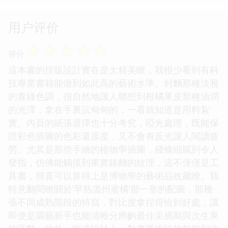
用户评价
☆
☆
☆
☆
☆
评分
這本書的排版設計實在是太精美瞭，我很少看到有科
技專業書籍能做到如此高的藝術水準。封麵那種淡雅
的青綠色調，很自然地讓人聯想到柑橘果皮那種油潤
的光澤，拿在手裏沉甸甸的，一看就知道是用料紮
實。內頁的紙張選擇也十分考究，啞光處理，既能保
證彩色插圖的色彩還原度，又不會有反光讓人閱讀疲
勞。尤其是那些手繪的植物學插圖，綫條細膩到令人
發指，仿佛能觸摸到果實錶麵的紋理，這不僅僅是工
具書，簡直可以算得上是博物學的藝術品收藏瞭。我
特意翻閱瞭關於‘早熟溫州蜜橘’那一章的配圖，那幾
張不同成熟階段的特寫，對比度拿捏得恰到好處，讓
即便是園藝新手也能清晰分辨齣最佳采摘期與次生果