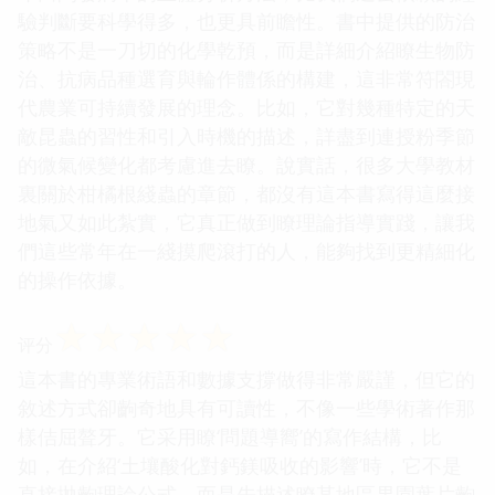
驗判斷要科學得多，也更具前瞻性。書中提供的防治
策略不是一刀切的化學乾預，而是詳細介紹瞭生物防
治、抗病品種選育與輪作體係的構建，這非常符閤現
代農業可持續發展的理念。比如，它對幾種特定的天
敵昆蟲的習性和引入時機的描述，詳盡到連授粉季節
的微氣候變化都考慮進去瞭。說實話，很多大學教材
裏關於柑橘根綫蟲的章節，都沒有這本書寫得這麼接
地氣又如此紮實，它真正做到瞭理論指導實踐，讓我
們這些常年在一綫摸爬滾打的人，能夠找到更精細化
的操作依據。
☆
☆
☆
☆
☆
评分
這本書的專業術語和數據支撐做得非常嚴謹，但它的
敘述方式卻齣奇地具有可讀性，不像一些學術著作那
樣佶屈聱牙。它采用瞭‘問題導嚮’的寫作結構，比
如，在介紹‘土壤酸化對鈣鎂吸收的影響’時，它不是
直接拋齣理論公式，而是先描述瞭某地區果園葉片齣