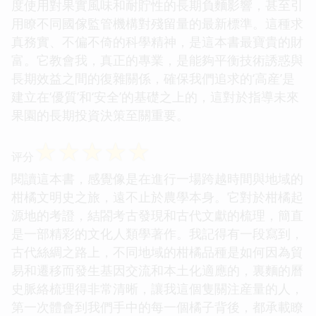
度使用對果實風味和耐貯性的長期負麵影響，甚至引
用瞭不同國傢監管機構對殘留量的最新標準。這種求
真務實、不偏不倚的科學精神，是這本書最寶貴的財
富。它教會我，真正的專業，是能夠平衡技術誘惑與
長期效益之間的復雜關係，確保我們追求的‘高産’是
建立在‘優質’和‘安全’的基礎之上的，這對於指導未來
果園的長期投資決策至關重要。
☆
☆
☆
☆
☆
评分
閱讀這本書，感覺像是在進行一場跨越時間與地域的
柑橘文明史之旅，遠不止於農學本身。它對於柑橘起
源地的考證，結閤考古發現和古代文獻的梳理，簡直
是一部精彩的文化人類學著作。我記得有一段寫到，
古代絲綢之路上，不同地域的柑橘品種是如何因為貿
易和遷移而發生基因交流和本土化適應的，裏麵的曆
史脈絡梳理得非常清晰，讓我這個隻關注産量的人，
第一次體會到我們手中的每一個橘子背後，都承載瞭