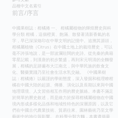
品種中文名索引
前言/序言
中國果樹誌：柑橘捲 一、 柑橘屬植物的輝煌曆史與科
學分類 柑橘，這個橙黃、飽滿、散發著清新香氣的名
字，早已深深烙印在中華文明的記憶中。追溯其源頭，
柑橘屬植物（Citrus）在中國土地上的栽培曆史，可以
毫不誇張地說，是一部波瀾壯闊的史詩。從先秦的典籍
零星記載，到漢唐的初步繁盛，再到宋元明清的全麵發
展，柑橘的足跡遍布大江南北，與中華民族的飲食文
化、醫藥實踐乃至社會生活水乳交融。 《中國果樹
誌：柑橘捲》以嚴謹的學術態度，深入發掘和梳理瞭柑
橘在中國大陸的起源、傳播、演化以及長期以來與中國
地理環境、人文習俗相互作用的曆史脈絡。本書不滿足
於簡單的曆史敘述，而是緻力於探尋柑橘屬植物在中國
境內形成多樣化品係和地域性特色的深層原因，以及它
們在中國古代農業技術、貿易往來、園林藝術乃至文學
藝術中的地位與影響。 在科學分類方麵，本書遵循最