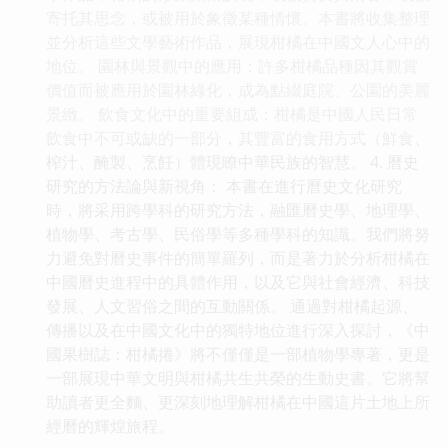
寄托其思念，或被用於象徵某種情懷。本書將收集整理
並分析這些文學藝術作品，展現柑橘在中國文人心中的
地位。 園林與景觀中的應用：許多柑橘品種因其觀賞
價值而被應用於園林綠化，成為點綴庭院、公園的美麗
景緻。 飲食文化中的重要組成：柑橘是中國人民日常
飲食中不可或缺的一部分，其豐富的食用方式（鮮食、
榨汁、醃製、烹飪）體現瞭中華民族的智慧。 4. 曆史
研究的方法論與新視角： 本書在進行曆史文化研究
時，將采用跨學科的研究方法，融匯曆史學、地理學、
植物學、考古學、民俗學等多種學科的知識。我們將努
力避免對曆史事件的簡單羅列，而是著力於分析柑橘在
中國曆史進程中的具體作用，以及它與社會經濟、科技
發展、人文習俗之間的互動關係。 通過對柑橘起源、
傳播以及在中國文化中的獨特地位進行深入探討，《中
國果樹誌：柑橘捲》將不僅僅是一部植物學專著，更是
一部展現中華文明與柑橘共生共榮的生動史書。它將幫
助讀者更全麵、更深刻地理解柑橘在中國這片土地上所
經曆的輝煌旅程。