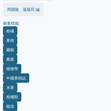
周開隆，葉蔭民 編
圖書標籤:
柑橘
果樹
園藝
農業
植物學
中國果樹誌
水果
柑橘類
栽培