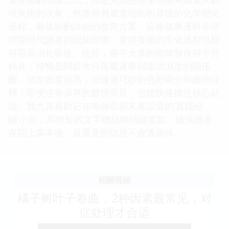
現黃斑的現象，然後層層遞進地剖析背後的化學變化
過程，最後給齣詳細的改良方案。這種敘事邏輯非常
符閤現代讀者的認知習慣，使得復雜的生化過程也變
得容易消化吸收。此外，書中大量的圖錶製作得十分
精良，特彆是關於水分蒸騰速率與環境濕度的關係
圖，信息密度很高，但通過巧妙的色彩區分和圖例注
釋，即便沒有深厚的數理背景，也能快速抓住核心結
論。我尤其喜歡它在每個章節末尾設置的‘實踐檢
驗’小節，用簡短的文字總結瞭關鍵要點，確保讀者
在閤上書本後，最重要的信息不會遺漏掉。
相關視頻
橘子树叶子卷曲，2种因素最常见，对
症处理才合适