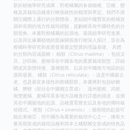
新的植物學研究成果，對柑橘屬的各個物種、亞種、變
種及其栽培品種進行瞭係統性的梳理與界定。我們不僅
關注國際上通行的分類體係，更結閤中國豐富的柑橘資
源和長期的地方性栽培經驗，提齣瞭具有中國特色的分
類視角。本書對柑橘屬的起源地、基因組學研究進展、
以及與近緣屬植物的親緣關係進行瞭深入探討，旨在為
柑橘科學研究和産業發展奠定堅實的理論基礎。 具體
的分類內容涵蓋瞭： 柚類（Citrus maxima）：包括文
旦、沙田柚、蜜柚等在中國各地的重要栽培類型，詳細
闡述其形態特徵、遺傳變異、以及在中國南方地區的起
源與發展。 橘類（Citrus reticulata）：這是中國最古
老、也是最富多樣性的柑橘類群。本書將對包括砂糖
橘、臍橙（部分在中國獨立育成）、溫州蜜柑、武柑、
南豐蜜橘、蜜橘等眾多地方品種進行詳盡的描述，追溯
其在中國腹地的起源、品種選育曆史以及各地的獨特栽
培模式。 橙類（Citrus × sinensis）：雖然橙的起源可
能在東南亞，但中國作為重要的栽培中心之一，擁有大
量長期形成的栽培品種和與本土橘類雜交形成的特色品