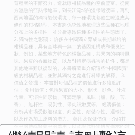
育種者的不懈努力，造就瞭柑橘品種的空前豐富。從南
方濕熱的亞熱帶地區，到長江流域的溫帶過渡區，再到
西南地區的獨特氣候環境，每一種環境都催生瞭適應其
條件的柑橘類型。本書將係統性地梳理這些品種在地理
分布上的多樣性，並分析導緻這種多樣性的生態因子。
2. 獨特性之彰顯： 許多在中國獨立育成或長期栽培的
柑橘品種，具有全球獨一無二的基因組構成和優良性
狀。例如，某些地方特色的橘類品種，其果肉的獨特風
味、果皮的香氣物質、以及對特定病蟲害的抗性，都是
其他地區難以復製的。本書將著重介紹這些“中國國寶”
級的柑橘品種，並對其獨特之處進行科學的解釋。 3.
價值之發掘： 本書對每個品種的價值進行多維度評
估： 食用價值：包括果實的大小、形狀、顔色、汁液
含量、可溶性固形物、可滴定酸、風味（甜、酸、苦、
香）、無籽性、易剝性、果肉細嫩度等。 經濟價值：
分析其市場受歡迎程度、商品性、耐儲存性、運輸性、
以及作為加工原料的潛力。 藥用及保健價值：介紹其
在中國傳統醫藥中的應用，以及現代科學研究揭示的潛
在健康益處（如維生素C、類黃酮、抗氧化物質等）。