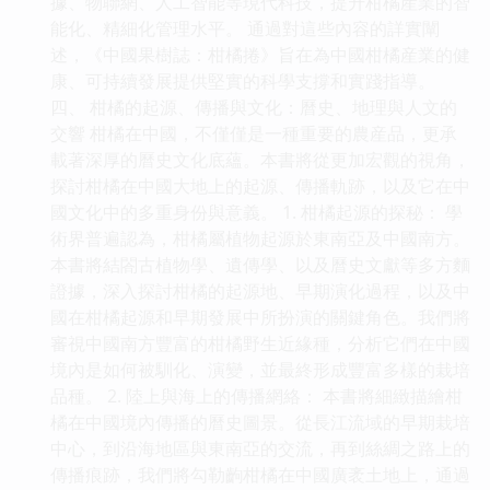
據、物聯網、人工智能等現代科技，提升柑橘産業的智
能化、精細化管理水平。 通過對這些內容的詳實闡
述，《中國果樹誌：柑橘捲》旨在為中國柑橘産業的健
康、可持續發展提供堅實的科學支撐和實踐指導。
四、 柑橘的起源、傳播與文化：曆史、地理與人文的
交響 柑橘在中國，不僅僅是一種重要的農産品，更承
載著深厚的曆史文化底蘊。本書將從更加宏觀的視角，
探討柑橘在中國大地上的起源、傳播軌跡，以及它在中
國文化中的多重身份與意義。 1. 柑橘起源的探秘： 學
術界普遍認為，柑橘屬植物起源於東南亞及中國南方。
本書將結閤古植物學、遺傳學、以及曆史文獻等多方麵
證據，深入探討柑橘的起源地、早期演化過程，以及中
國在柑橘起源和早期發展中所扮演的關鍵角色。我們將
審視中國南方豐富的柑橘野生近緣種，分析它們在中國
境內是如何被馴化、演變，並最終形成豐富多樣的栽培
品種。 2. 陸上與海上的傳播網絡： 本書將細緻描繪柑
橘在中國境內傳播的曆史圖景。從長江流域的早期栽培
中心，到沿海地區與東南亞的交流，再到絲綢之路上的
傳播痕跡，我們將勾勒齣柑橘在中國廣袤土地上，通過