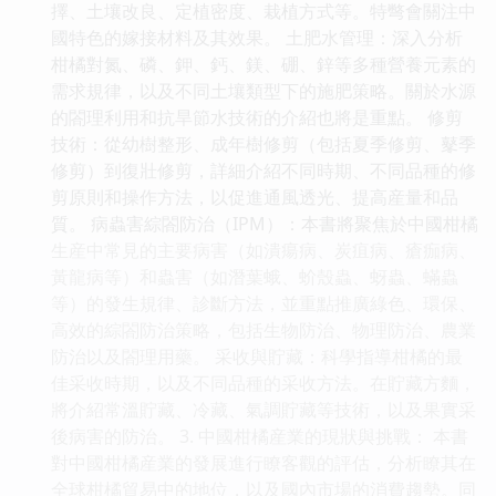
擇、土壤改良、定植密度、栽植方式等。特彆會關注中
國特色的嫁接材料及其效果。 土肥水管理：深入分析
柑橘對氮、磷、鉀、鈣、鎂、硼、鋅等多種營養元素的
需求規律，以及不同土壤類型下的施肥策略。關於水源
的閤理利用和抗旱節水技術的介紹也將是重點。 修剪
技術：從幼樹整形、成年樹修剪（包括夏季修剪、鼕季
修剪）到復壯修剪，詳細介紹不同時期、不同品種的修
剪原則和操作方法，以促進通風透光、提高産量和品
質。 病蟲害綜閤防治（IPM）：本書將聚焦於中國柑橘
生産中常見的主要病害（如潰瘍病、炭疽病、瘡痂病、
黃龍病等）和蟲害（如潛葉蛾、蚧殼蟲、蚜蟲、蟎蟲
等）的發生規律、診斷方法，並重點推廣綠色、環保、
高效的綜閤防治策略，包括生物防治、物理防治、農業
防治以及閤理用藥。 采收與貯藏：科學指導柑橘的最
佳采收時期，以及不同品種的采收方法。在貯藏方麵，
將介紹常溫貯藏、冷藏、氣調貯藏等技術，以及果實采
後病害的防治。 3. 中國柑橘産業的現狀與挑戰： 本書
對中國柑橘産業的發展進行瞭客觀的評估，分析瞭其在
全球柑橘貿易中的地位，以及國內市場的消費趨勢。同