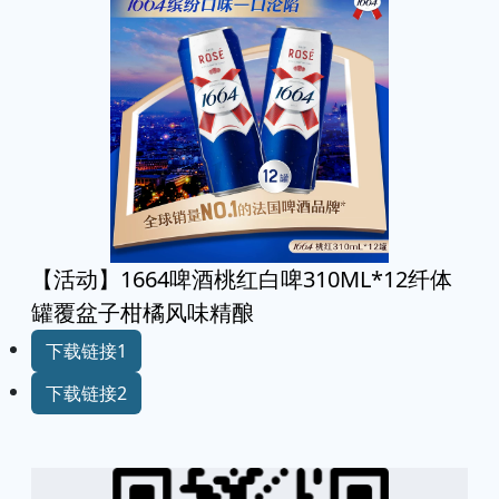
【活动】1664啤酒桃红白啤310ML*12纤体
罐覆盆子柑橘风味精酿
下载链接1
下载链接2