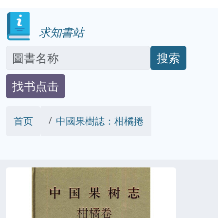
求知書站
搜索
找书点击
首页
中國果樹誌：柑橘捲