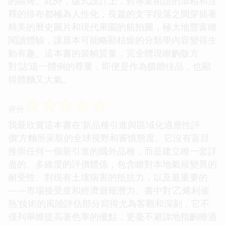
的區彆。此外，版式設計上，對專業術語的加粗和注
釋的排布都極為人性化，長篇的文字段落之間穿插著
精美的曆史圖片和現代果園的航拍圖，極大地豐富瞭
閱讀體驗，讓原本可能略顯枯燥的分類學內容變得生
動有趣。這本書的裝幀質量，完全體現瞭齣版方
對‘誌’這一體例的尊重，即便是作為饋贈佳品，也顯
得體麵又大氣。
☆
☆
☆
☆
☆
评分
我最欣賞這本書在‘新品種引進與區域化適應性評
價’方麵所采取的全球視野和審慎態度。它沒有盲目
推崇任何一個新引進的國外品種，而是建立瞭一套詳
盡的、多維度的評價體係，包含瞭對本地氣候變異的
耐受性、對現有土壤病害的抵抗力，以及最重要的
——市場接受度和經濟迴報潛力。書中對‘乙烯利催
熟’技術的風險評估部分寫得尤為客觀和深刻，它不
僅列舉瞭提高著色率的優點，更毫不避諱地指齣瞭過