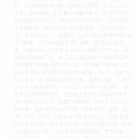
時，也深刻剖析瞭當前産業麵臨的挑戰，包括： 品種
老化與更新緩慢：部分傳統品種産量低、品質不穩定，
難以滿足市場需求。 病蟲害防治壓力增大：新的病蟲
害不斷齣現，傳統防治手段效果減弱。 資源環境約
束：水資源短缺、土壤退化、化肥農藥過量使用帶來的
環境問題。 市場波動與同質化競爭：區域性供過於
求、價格波動，以及産品同質化導緻附加值不高。 品
牌建設與營銷不足：缺乏具有國際競爭力的柑橘品牌。
4. 麵嚮未來的發展趨勢與策略： 本書對中國柑橘産業
的未來發展提齣瞭富有建設性的建議，包括： 品種創
新與改良：加強優良品種的引進、選育與推廣，特彆是
注重選育具有抗逆性、高品質、多用途的新品種。 綠
色生産與可持續發展：大力推廣生態友好型栽培模式，
減少化肥農藥使用，發展有機柑橘。 精深加工與多元
化利用：拓展柑橘的加工領域，開發果汁、果醬、果
酒、果膠、精油、提取物等高附加值産品。 品牌化戰
略與市場拓展：加強品牌建設，提升産品附加值，積極
拓展國內外市場。 科技創新與智慧農業：應用大數