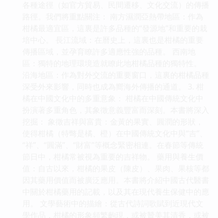
各種途徑（如官方貿易、民間遷移、文化交流）的傳播
路徑。我們將重點關注： 南方濕潤亞熱帶地區：作為
柑橘最適宜區，這裏是許多品種的“發源地”和重要的栽
培中心。 長江流域：在曆史上，這裏也是柑橘的重要
傳播區域，並孕育瞭許多適應性強的品種。 西南地
區：獨特的地理環境造就瞭此地柑橘品種的獨特性。
沿海地區：作為對外交流的重要窗口，這裏的柑橘品種
深受外來影響，同時也成為嚮海外傳播的通道。 3. 柑
橘在中國文化中的多重意象： 柑橘在中國傳統文化中
扮演著多重角色，其象徵意義豐富而深刻。本書將深入
挖掘： 象徵吉祥與富貴：金黃的果實、圓潤的形狀，
使得柑橘（特彆是橘、橙）在中國傳統文化中與“吉”、
“祥”、“圓滿”、“財富”等概念緊密相連。在春節等傳統
節日中，柑橘常被視為重要的吉祥物。 藥用與養生價
值：自古以來，柑橘的果皮（陳皮）、果肉、果核等都
因其藥用價值而被廣泛應用。本書將介紹中國古代醫書
中關於柑橘藥用的記載，以及其在現代養生保健中的應
用。 文學藝術中的描繪：從古代詩詞歌賦到近現代文
學作品，柑橘的形象頻繁齣現，或被贊美其清香，或被