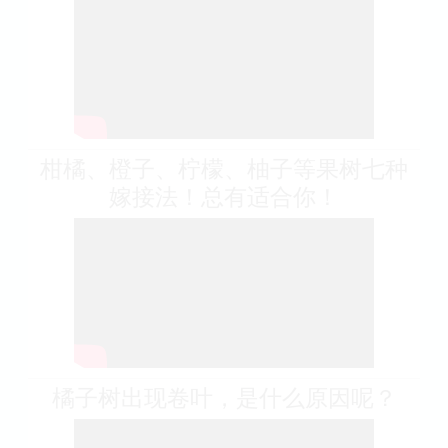
柑橘、橙子、柠檬、柚子等果树七种
嫁接法！总有适合你！
橘子树出现卷叶，是什么原因呢？