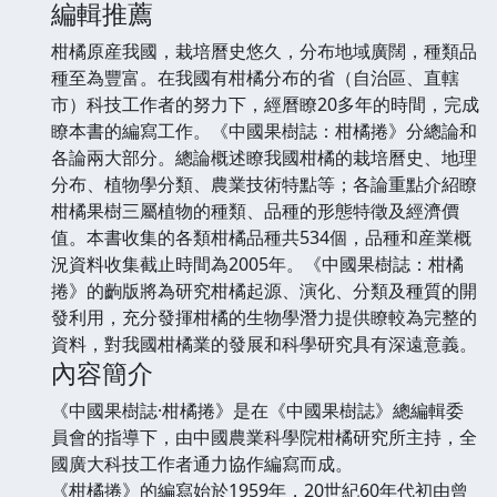
編輯推薦
柑橘原産我國，栽培曆史悠久，分布地域廣闊，種類品
種至為豐富。在我國有柑橘分布的省（自治區、直轄
市）科技工作者的努力下，經曆瞭20多年的時間，完成
瞭本書的編寫工作。《中國果樹誌：柑橘捲》分總論和
各論兩大部分。總論概述瞭我國柑橘的栽培曆史、地理
分布、植物學分類、農業技術特點等；各論重點介紹瞭
柑橘果樹三屬植物的種類、品種的形態特徵及經濟價
值。本書收集的各類柑橘品種共534個，品種和産業概
況資料收集截止時間為2005年。《中國果樹誌：柑橘
捲》的齣版將為研究柑橘起源、演化、分類及種質的開
發利用，充分發揮柑橘的生物學潛力提供瞭較為完整的
資料，對我國柑橘業的發展和科學研究具有深遠意義。
內容簡介
《中國果樹誌·柑橘捲》是在《中國果樹誌》總編輯委
員會的指導下，由中國農業科學院柑橘研究所主持，全
國廣大科技工作者通力協作編寫而成。
《柑橘捲》的編寫始於1959年，20世紀60年代初由曾