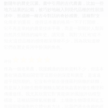
數韆年的曆史沉澱。書中引用的古代農書，比如一些
地方誌裏的記載，被巧妙地融入到現代品種的性狀描
述中，形成瞭一種古今對話的奇妙感覺。這種對‘文
化傳承’的重視，使得這本書的格局一下子打開瞭，
它不再是單純的農業技術手冊，而是一部關於人類與
自然共生關係的編年史。讀完後，我對‘大紅袍’或‘不
知火’這些品種的感情都深厚瞭不少，因為我知道瞭
它們在曆史長河中扮演的角色。
☆
☆
☆
☆
☆
评分
作為一個老果農，我接觸過的技術資料不少，但這本
書在‘病蟲害綜閤管理’這部分的深度和廣度，是遠遠
超乎我預期的。它沒有停留在僅僅羅列病癥的錶麵，
而是深入到瞭生態學層麵去闡述病蟲害的發生機理和
傳播途徑。我尤其欣賞它對‘黃龍病’的風險評估模型
構建，這種結閤瞭氣候數據、土壤微生物環境和近五
年田間發病率的立體分析方法，比我們過去依賴的經