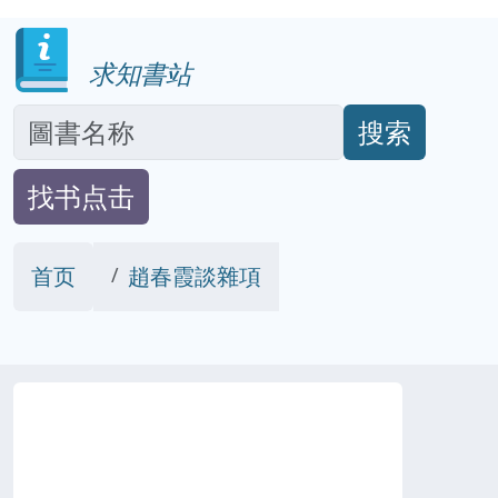
求知書站
搜索
找书点击
首页
趙春霞談雜項