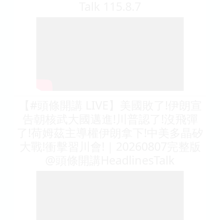
Talk 115.8.7
【#頭條開講 LIVE】美國敗了!伊朗宣
告朝核武大國邁進!川普認了!沒飛彈
了!荷姆茲主導權伊朗拿下!中美多晶矽
大戰!衝擊習川會!｜20260807完整版
@頭條開講HeadlinesTalk