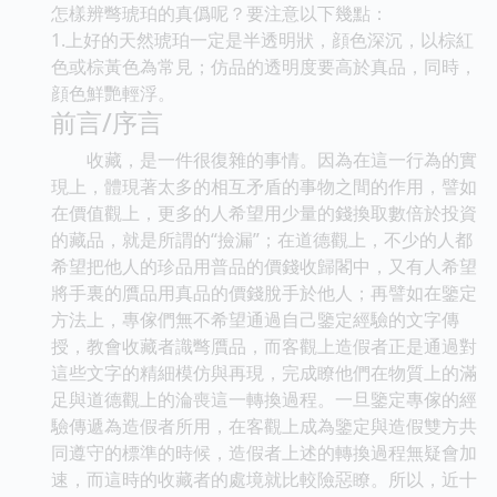
怎樣辨彆琥珀的真僞呢？要注意以下幾點：
1.上好的天然琥珀一定是半透明狀，顔色深沉，以棕紅
色或棕黃色為常見；仿品的透明度要高於真品，同時，
顔色鮮艷輕浮。
前言/序言
收藏，是一件很復雜的事情。因為在這一行為的實
現上，體現著太多的相互矛盾的事物之間的作用，譬如
在價值觀上，更多的人希望用少量的錢換取數倍於投資
的藏品，就是所謂的“撿漏”；在道德觀上，不少的人都
希望把他人的珍品用普品的價錢收歸閣中，又有人希望
將手裏的贋品用真品的價錢脫手於他人；再譬如在鑒定
方法上，專傢們無不希望通過自己鑒定經驗的文字傳
授，教會收藏者識彆贋品，而客觀上造假者正是通過對
這些文字的精細模仿與再現，完成瞭他們在物質上的滿
足與道德觀上的淪喪這一轉換過程。一旦鑒定專傢的經
驗傳遞為造假者所用，在客觀上成為鑒定與造假雙方共
同遵守的標準的時候，造假者上述的轉換過程無疑會加
速，而這時的收藏者的處境就比較險惡瞭。所以，近十