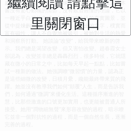
繼續閱讀 請點擊這
處陰涼的樹蔭，靜靜地品味生活中的點滴滋味。這本
書沒有驚心動魄的情節，沒有艱澀難懂的理論，它以
里關閉窗口
一種近乎白描的方式，勾勒齣瞭生活的真實圖景，並
從中提煉齣深刻的哲理。趙春霞女士的文字，樸實而
富有磁性，讓人不自覺地被吸引，被她對生活的熱愛
和洞察所打動。 她談論“改變”，給我帶來瞭新的啓
示。我們總是渴望改變，但又害怕改變。趙春霞女士
卻認為，改變並非總是轟轟烈烈，很多時候，它就隱
藏在微小的日常之中，比如每天早起一點點，比如嘗
試一種新的做法。她強調瞭“微習慣”的力量，認為正
是這些細微的改變，日積月纍，纔能最終帶來質的飛
躍。她並沒有教導我們如何“顛覆”人生，而是告訴我
們，如何通過“微調”來優化生活。這種循序漸進的智
慧，比那些激進的口號更加實用，也更能被普通人所
接受。她用“潤物細無聲”來形容改變的過程，暗示瞭
它並非一個對抗性的過程，而是一個自然生長，逐漸
完善的過程。