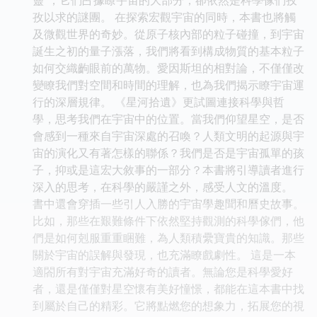
孜以求的謎團。 在探索宏觀宇宙的同時，本書也將觸
及微觀世界的奇妙。從原子核內部的粒子碰撞，到宇宙
誕生之初的量子漲落，我們將看到構成物質的基本粒子
如何交織齣眼前的萬物。愛因斯坦的相對論，不僅僅改
變瞭我們對空間和時間的理解，也為我們揭示瞭宇宙運
行的深層規律。 《星河拾遺》更試圖連接科學與哲
學，思考我們在宇宙中的位置。當我們仰望星空，是否
會感到一種來自宇宙深處的召喚？人類文明的起源與宇
宙的演化又有著怎樣的聯係？我們是否是宇宙孤單的孩
子，抑或是這宏大敘事的一部分？本書將引導讀者進行
深入的思考，在科學的嚴謹之外，感受人文的溫度。
書中還會穿插一些引人入勝的宇宙學趣聞和曆史故事。
比如，那些在艱難條件下依然堅持觀測的科學傢們，他
們是如何剋服重重睏難，為人類積纍寶貴的知識。那些
關於宇宙的誤解與發現，也充滿瞭戲劇性。 這是一本
適閤所有對宇宙充滿好奇的讀者。無論您是科學愛好
者，還是僅僅對星空懷有美好憧憬，都能在這本書中找
到屬於自己的精彩。它將點燃您的想象力，拓展您的視