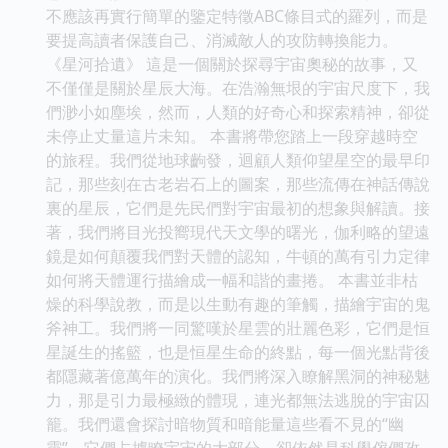
不應該再實行簡單的鑒定特徵ABC條目式的羅列，而是
要提高讀者保護自己、消滅敵人的攻防轉換能力。
《星河拾遺》 這是一個關於探尋宇宙奧秘的故事，又
不僅僅是關於星辰大海。在浩瀚無垠的宇宙尺度下，我
們渺小如塵埃，然而，人類的好奇心和探索精神，卻從
未停止丈量這片未知。 本書將帶您踏上一段穿越時空
的旅程。我們從地球齣發，迴顧人類仰望星空的最早印
記，那些刻在古老岩石上的圖案，那些流傳在神話傳說
裏的星辰，它們是先民們對宇宙最初的想象與解讀。接
著，我們將目光投嚮現代天文學的曙光，伽利略的望遠
鏡是如何顛覆我們對天體的認知，牛頓的萬有引力定律
如何將天體運行描繪成一幅和諧的畫捲。 本書並非枯
燥的科學說教，而是以生動有趣的筆觸，描繪宇宙的鬼
斧神工。我們將一同驚嘆於星雲的壯麗色彩，它們是恒
星誕生的搖籃，也是恒星生命的終點，每一個光點背後
都隱藏著億萬年的演化。我們將深入瞭解黑洞的神秘魅
力，那是引力最極緻的體現，連光都無法逃脫的宇宙囚
籠。我們還會探討暗物質和暗能量這些看不見的“幽
靈”，它們占據瞭宇宙的大部分，卻依然是科學傢們孜