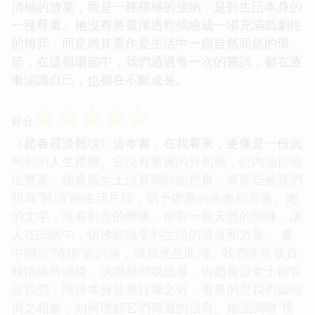
消極的放棄，而是一種積極的接納，是對生活本身的
一種尊重。她沒有將選擇過程描繪成一場充滿戲劇性
的博弈，而是將其看作是生活中一個自然而然的環
節，在這個環節中，我們通過每一次的嘗試，都在逐
漸認識自己，也都在不斷成長。
☆
☆
☆
☆
☆
评分
《趙春霞談雜項》這本書，在我看來，更像是一份沉
甸甸的人生禮物。它沒有華麗的外包裝，但內涵卻無
比豐富。趙春霞女士以其獨特的視角，將那些被我們
視為“雜項”的生活片段，賦予瞭新的生命和意義。她
的文字，沒有刻意的雕琢，卻有一種天然的韻味，讓
人在閱讀中，仿佛能感受到生活的溫度和力量。 書
中關於“情緒”的討論，讓我受益匪淺。我們常常被負
麵情緒所睏擾，試圖壓抑或逃避。但趙春霞女士卻告
訴我們，情緒本身並無好壞之分，重要的是我們如何
與之相處，如何理解它們傳遞的信息。她強調瞭“接