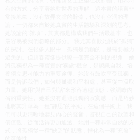
私人空間的感覺，仿佛趙女士正坐在我對麵，用她特
有的方式，分享著她對世界的理解。這本書的語言非
常接地氣，沒有故弄玄虛的辭藻，也沒有空洞的理
論，一切都來自於她真實的生活體驗和深刻的思考。
她談論的“雜項”，其實都是構成我們生活最基本，也
最容易被我們忽略的部分。 我尤其喜歡她關於“孤獨”
的探討。在很多人眼中，孤獨是負麵的，是需要極力
避免的。但趙春霞卻提供瞭一個完全不同的視角，她
將孤獨視為一種寶貴的“獨處”機會，是認識自我、培
養獨立思考能力的重要途徑。她沒有鼓吹享受孤獨，
而是告訴我們，如何與孤獨和平相處，甚至從中汲取
力量。她用“與自己對話”來形容這種狀態，強調瞭內
省的重要性。她並沒有迴避孤獨的寂寞感，而是巧妙
地將其升華為一種“靜思”的平颱，在這個平颱上，我
們可以更清晰地聽見內心的聲音，審視自己的欲望和
價值觀，從而活得更加通透。她用一種非常自然的方
式，將孤獨從一種“缺乏”的狀態，轉化為一種“充盈”
的可能性。