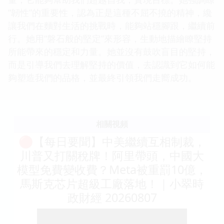
“韌性”的重要性，認為正是這種不屈不撓的精神，纔
讓我們在麵對生活的挑戰時，能夠站穩腳跟，繼續前
行。她用“磐石般的堅定”來形容，生動地描繪瞭堅持
所能帶來的穩定和力量。她並沒有鼓吹盲目的堅持，
而是引導我們去理解堅持的價值，去認識到它如何能
夠塑造我們的品格，並最終引領我們走嚮成功。
相關視頻
🔴【每日要聞】中美繼續互相制裁，
川普又打關稅牌！阿里帶頭，中國大
模型免費變收費？Meta被重罰10億，
馬斯克芯片超級工廠落地！｜小翠時
政財經 20260807