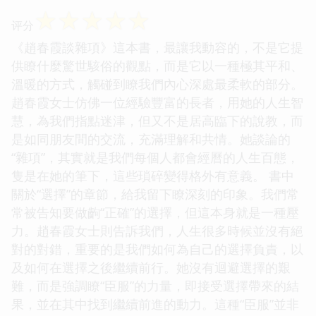
☆
☆
☆
☆
☆
评分
《趙春霞談雜項》這本書，最讓我動容的，不是它提
供瞭什麼驚世駭俗的觀點，而是它以一種極其平和、
溫暖的方式，觸碰到瞭我們內心深處最柔軟的部分。
趙春霞女士仿佛一位經驗豐富的長者，用她的人生智
慧，為我們指點迷津，但又不是居高臨下的說教，而
是如同朋友間的交流，充滿理解和共情。她談論的
“雜項”，其實就是我們每個人都會經曆的人生百態，
隻是在她的筆下，這些瑣碎變得格外有意義。 書中
關於“選擇”的章節，給我留下瞭深刻的印象。我們常
常被告知要做齣“正確”的選擇，但這本身就是一種壓
力。趙春霞女士則告訴我們，人生很多時候並沒有絕
對的對錯，重要的是我們如何為自己的選擇負責，以
及如何在選擇之後繼續前行。她沒有迴避選擇的艱
難，而是強調瞭“臣服”的力量，即接受選擇帶來的結
果，並在其中找到繼續前進的動力。這種“臣服”並非