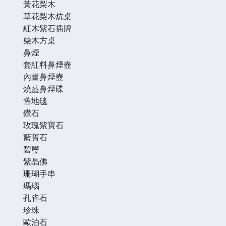
黃花梨木
草花梨木炕桌
紅木紫石插牌
柴木方桌
鼻煙
套紅料鼻煙壺
內畫鼻煙壺
燒藍鼻煙碟
舊地毯
鑽石
玫瑰紫寶石
藍寶石
碧璽
紫晶佛
珊瑚手串
瑪瑙
孔雀石
珍珠
歐泊石