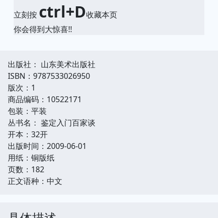
ctrl+D
立刻按
收藏本页
你会得到大惊喜!!
出版社： 山东美术出版社
ISBN：9787533026950
版次：1
商品编码：10522171
包装：平装
丛书名： 鉴定入门百家谈
开本：32开
出版时间：2009-06-01
用纸：铜版纸
页数：182
正文语种：中文
具体描述