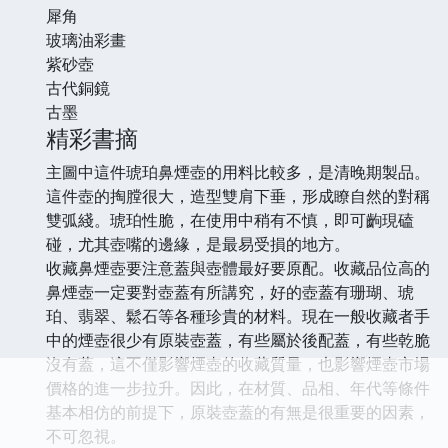
犀角
玻璃油彩畫
紫砂壺
古代銅鏡
古墨
精彩書摘
主圖中這件琥珀鼻煙壺的用料比較多，是清晚期製品。
這件壺的掏膛很大，造型雙肩下垂，形成瞭自然的對稱
雙弧綫。琥珀性脆，在使用中稍有不慎，即可齣現磕
碰，尤其壺嘴的邊緣，是最易受損的地方。
收藏鼻煙壺要注意蓋與壺體最好要原配。收藏品位高的
鼻煙壺一定要對壺蓋有所講究，好的壺蓋有珊瑚、琥
珀、翡翠、鬆石等各種珍貴的材料。現在一般收藏者手
中的煙壺很少有原裝壺蓋，有些屬於後配蓋，有些乾脆
沒有蓋，這不僅影響煙壺的收藏質量，也影響煙壺市場
價格的進一步拉升。因此，在材質、品相、年代等條件
基本相仿的前提下，原裝壺蓋的有無是很重要的因素，
不可忽視。