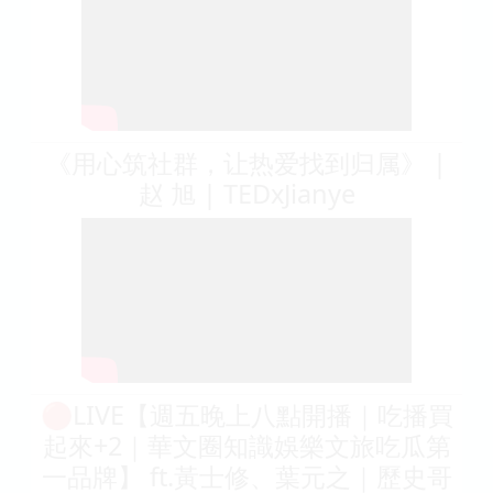
《用心筑社群，让热爱找到归属》 |
赵 旭 | TEDxJianye
🔴LIVE【週五晚上八點開播｜吃播買
起來+2｜華文圈知識娛樂文旅吃瓜第
一品牌】 ft.黃士修、葉元之｜歷史哥