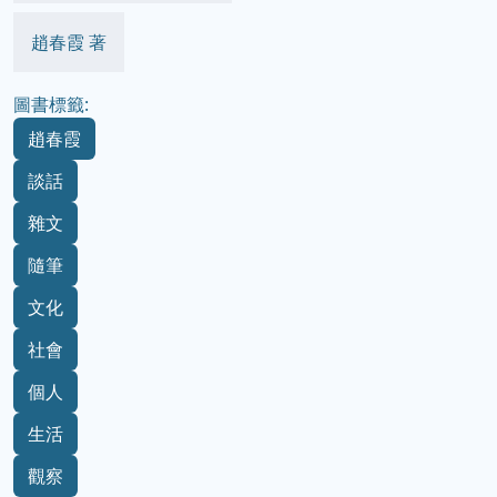
趙春霞 著
圖書標籤:
趙春霞
談話
雜文
隨筆
文化
社會
個人
生活
觀察