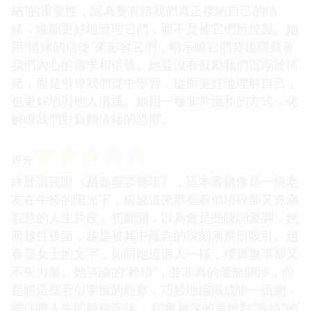
納”的重要性，認為隻有當我們真正接納自己的情
緒，纔能更好地管理它們，而不是被它們所控製。她
用“情緒的信使”來形容它們，暗示瞭它們背後隱藏著
我們內心的需求和信號。她並沒有鼓勵我們沉溺於情
緒，而是引導我們從中學習，從而更好地理解自己，
也更好地與他人溝通。她用一種非常溫和的方式，化
解瞭我們對負麵情緒的恐懼。
☆
☆
☆
☆
☆
评分
終於讀完瞭《趙春霞談雜項》，這本書就像是一個老
友在午後的陽光下，娓娓道來那些看似瑣碎卻又充滿
智慧的人生片段。初翻開，以為會是些陳詞濫調，然
而越往後讀，越是被其中蘊含的深刻洞察所吸引。趙
春霞女士的文字，如同她這個人一樣，樸實無華卻又
不失力量。她談論的“雜項”，並非真的毫無關涉，而
是將這些看似零散的觀察，巧妙地編織成瞭一張網，
網住瞭人生的種種況味。 印象最深的是她對“等待”的