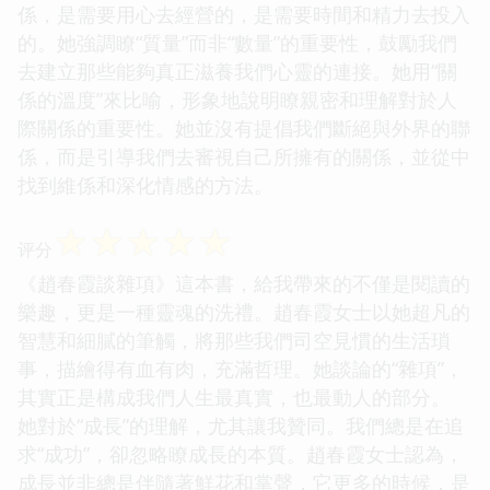
係，是需要用心去經營的，是需要時間和精力去投入
的。她強調瞭“質量”而非“數量”的重要性，鼓勵我們
去建立那些能夠真正滋養我們心靈的連接。她用“關
係的溫度”來比喻，形象地說明瞭親密和理解對於人
際關係的重要性。她並沒有提倡我們斷絕與外界的聯
係，而是引導我們去審視自己所擁有的關係，並從中
找到維係和深化情感的方法。
☆
☆
☆
☆
☆
评分
《趙春霞談雜項》這本書，給我帶來的不僅是閱讀的
樂趣，更是一種靈魂的洗禮。趙春霞女士以她超凡的
智慧和細膩的筆觸，將那些我們司空見慣的生活瑣
事，描繪得有血有肉，充滿哲理。她談論的“雜項”，
其實正是構成我們人生最真實，也最動人的部分。
她對於“成長”的理解，尤其讓我贊同。我們總是在追
求“成功”，卻忽略瞭成長的本質。趙春霞女士認為，
成長並非總是伴隨著鮮花和掌聲，它更多的時候，是