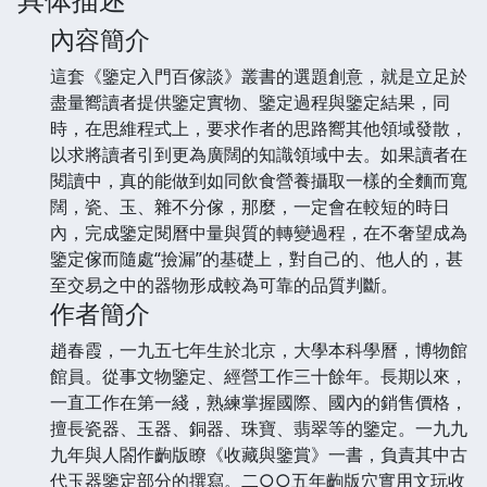
內容簡介
這套《鑒定入門百傢談》叢書的選題創意，就是立足於
盡量嚮讀者提供鑒定實物、鑒定過程與鑒定結果，同
時，在思維程式上，要求作者的思路嚮其他領域發散，
以求將讀者引到更為廣闊的知識領域中去。如果讀者在
閱讀中，真的能做到如同飲食營養攝取一樣的全麵而寬
闊，瓷、玉、雜不分傢，那麼，一定會在較短的時日
內，完成鑒定閱曆中量與質的轉變過程，在不奢望成為
鑒定傢而隨處“撿漏”的基礎上，對自己的、他人的，甚
至交易之中的器物形成較為可靠的品質判斷。
作者簡介
趙春霞，一九五七年生於北京，大學本科學曆，博物館
館員。從事文物鑒定、經營工作三十餘年。長期以來，
一直工作在第一綫，熟練掌握國際、國內的銷售價格，
擅長瓷器、玉器、銅器、珠寶、翡翠等的鑒定。一九九
九年與人閤作齣版瞭《收藏與鑒賞》一書，負責其中古
代玉器鑒定部分的撰寫。二○○五年齣版穴實用文玩收