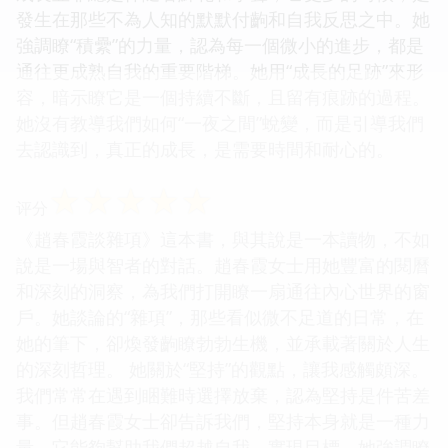
發生在那些不為人知的默默付齣和自我反思之中。她
強調瞭“積纍”的力量，認為每一個微小的進步，都是
通往更成熟自我的重要階梯。她用“成長的足跡”來形
容，暗示瞭它是一個持續不斷，且留有痕跡的過程。
她沒有教導我們如何“一夜之間”蛻變，而是引導我們
去認識到，真正的成長，是需要時間和耐心的。
☆
☆
☆
☆
☆
评分
《趙春霞談雜項》這本書，與其說是一本讀物，不如
說是一場與智者的對話。趙春霞女士用她豐富的閱曆
和深刻的洞察，為我們打開瞭一扇通往內心世界的窗
戶。她談論的“雜項”，那些看似微不足道的日常，在
她的筆下，卻煥發齣瞭勃勃生機，並承載著關於人生
的深刻哲理。 她關於“堅持”的觀點，讓我感觸頗深。
我們常常在遇到睏難時選擇放棄，認為堅持是件苦差
事。但趙春霞女士卻告訴我們，堅持本身就是一種力
量，它能夠幫助我們超越自我，實現目標。她強調瞭