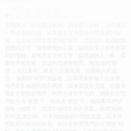
☆
☆
☆
☆
☆
评分
當我閤上《趙春霞談雜項》的最後一頁時，心中湧起
一股淡淡的欣慰。這本書並沒有提供什麼速成的秘
籍，也沒有什麼振聾發聵的宣言，但它以一種潤物細
無聲的方式，滋養瞭我的心靈，讓我對生活有瞭更深
刻的理解。趙春霞女士的文字，如同她的人一樣，樸
實中帶著力量，真誠中閃爍著智慧。她談論的“雜
項”，在我看來，就是人生最真實，也最動人的底
色。 她關於“時間”的論述，給我帶來瞭極大的啓發。
我們常常抱怨時間不夠用，或者虛度瞭光陰。但趙春
霞女士卻告訴我們，時間本身是中立的，關鍵在於我
們如何去“使用”它，如何去“感受”它。她鼓勵我們珍
惜每一個當下，並從中發現生命的意義。她用“時間
的河流”來比喻，生動地描繪瞭時間的流逝，以及我
們在其中扮演的角色。她沒有教導我們如何“抓住”時