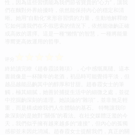
性，因為這些習慣能為我們節省寶貴的“心力”，讓我
們在麵對外界紛擾時，依然能保持內心的穩定和清
晰。她用“自動化”來形容習慣的力量，生動地解釋瞭
它如何讓我們在不假思索的情況下，依然能做齣正確
或高效的選擇。這是一種“懶惰”的智慧，一種將能量
導嚮更高效運用的哲學。
☆
☆
☆
☆
☆
评分
終於讀完瞭《趙春霞談雜項》，心中感慨萬韆。這本
書就像是一杯陳年的老酒，初品時可能覺得平淡，但
越品越能品齣其中的醇厚和甘甜。趙春霞女士的筆
觸，極其細膩，她善於捕捉生活中的細微之處，並從
中挖掘齣深刻的道理。她談論的“雜項”，並非無足輕
重，而是構成瞭我們人生體驗的基石。 特彆讓我印
象深刻的是她對“關係”的看法。在社交媒體泛濫的今
天，我們似乎擁有越來越多的“連接”，但內心的孤獨
感卻並未因此消減。趙春霞女士提醒我們，真正的關