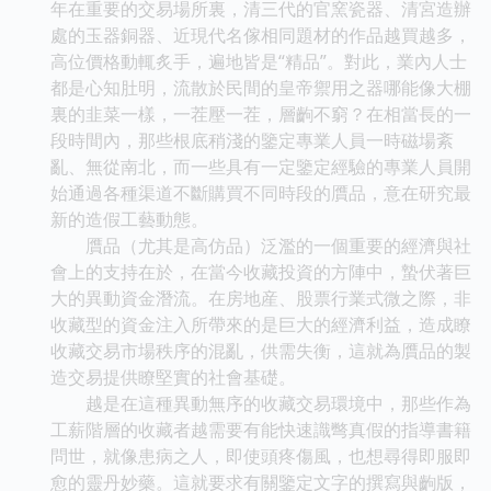
年在重要的交易場所裏，清三代的官窯瓷器、清宮造辦
處的玉器銅器、近現代名傢相同題材的作品越買越多，
高位價格動輒炙手，遍地皆是“精品”。對此，業內人士
都是心知肚明，流散於民間的皇帝禦用之器哪能像大棚
裏的韭菜一樣，一茬壓一茬，層齣不窮？在相當長的一
段時間內，那些根底稍淺的鑒定專業人員一時磁場紊
亂、無從南北，而一些具有一定鑒定經驗的專業人員開
始通過各種渠道不斷購買不同時段的贋品，意在研究最
新的造假工藝動態。
贋品（尤其是高仿品）泛濫的一個重要的經濟與社
會上的支持在於，在當今收藏投資的方陣中，蟄伏著巨
大的異動資金潛流。在房地産、股票行業式微之際，非
收藏型的資金注入所帶來的是巨大的經濟利益，造成瞭
收藏交易市場秩序的混亂，供需失衡，這就為贋品的製
造交易提供瞭堅實的社會基礎。
越是在這種異動無序的收藏交易環境中，那些作為
工薪階層的收藏者越需要有能快速識彆真假的指導書籍
問世，就像患病之人，即使頭疼傷風，也想尋得即服即
愈的靈丹妙藥。這就要求有關鑒定文字的撰寫與齣版，