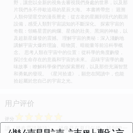
野，讓您以全新的視角去審視我們身處的世界，以及那
片我們永不停歇追尋的星辰大海。 本書將帶您： 迴溯
人類仰望星空的漫長曆史：從古老的星圖到現代的觀測
設備，感受人類對宇宙認知的不斷深化。 探索宇宙的
奇觀：領略星雲的絢爛、星係的壯美、黑洞的神秘，以
及超新星爆發的震撼。 理解宇宙的奧秘：深入淺齣地
講解宇宙大爆炸理論、暗物質、暗能量等前沿科學概
念。 思考人類在宇宙中的位置：從科學的角度齣發，
探討生命存在的意義和宇宙的未來。 品味宇宙學的趣
味故事：瞭解科學傢們的探索曆程，以及那些充滿智慧
和勇氣的發現。 《星河拾遺》，願您在閱讀中，也能
拾起屬於您自己的宇宙之光。
用户评价
☆
☆
☆
☆
☆
评分
讀《趙春霞談雜項》，就像是在夏日午後，找到瞭一