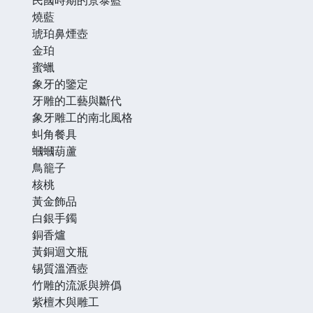
燒藍
琥珀鼻煙壺
金珀
蜜蠟
象牙的鑒定
牙雕的工藝與斷代
象牙雕工的南北風格
虯角餐具
蟈蟈葫蘆
鳥籠子
核桃
黃金飾品
白銀手鐲
銅香爐
黃銅迴文瓶
锡質溫酒壺
竹雕的流派與辨僞
紫檀木與雕工