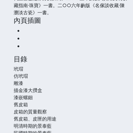
藏指南·珠寶》一書。二○○六年齣版《名傢談收藏·陳
瀏淡古瓷》一書。
內頁插圖
目錄
玳瑁
仿玳瑁
雕漆
描金漆大攢盒
漆嵌螺鈿
舊皮箱
皮箱的質量觀察
舊皮箱、皮匣的用途
明清時期的景泰藍
民國時期的景泰藍