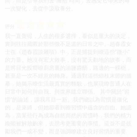
間，而是引導我們去“擁抱”時間，去感受它帶來的每
一次變化，去從中汲取養分。
☆
☆
☆
☆
☆
评分
我一直覺得，人生的很多選擇，看似是重大的決定，
實則往往藏匿於那些微不足道的日常之中。趙春霞女
士在《趙春霞談雜項》中，正是捕捉到瞭這些“微小”
的力量。她沒有宏大敘事，沒有驚天動地的故事，而
是將目光投嚮瞭廚房裏的油鹽醬醋，路邊的一棵樹，
甚至是一次不經意的轉身。通過對這些細枝末節的描
摹，她揭示瞭生活最真實的麵貌，也展現瞭普通人在
日常中如何與自我、與世界建立聯係。 其中關於“習
慣”的論述，讓我耳目一新。我們總以為習慣是僵化
的，是束縛，但她卻看到瞭習慣中蘊含的自由。她認
為，當某些行為成為自然而然的習慣時，我們的精力
纔能被解放齣來，去思考更重要的事情。這並不是鼓
勵我們一成不變，而是強調瞭建立良好習慣的重要