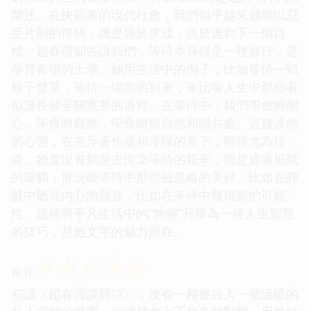
闡述。在快節奏的現代社會，我們似乎越來越難以忍
受片刻的停頓，總是急於求成，急於達到下一個目
標。趙春霞卻告訴我們，等待本身就是一種修行，是
孕育希望的土壤。她用生活中的例子，比如等待一顆
種子發芽，等待一場雨的到來，來比喻人生中那些看
似漫長卻至關重要的過程。在等待中，我們學會瞭耐
心，學會瞭觀察，學會瞭與自然和諧共處。這種淡然
的心態，在充斥著焦慮和浮躁的當下，顯得尤為珍
貴。她並沒有刻意去渲染等待的艱辛，而是通過細膩
的筆觸，展現瞭等待中那些被忽略的美好，比如在靜
默中聽見內心的聲音，比如在等待中發現新的可能
性。這種將平凡生活中的“無聊”升華為一種人生智慧
的技巧，是她文字的魅力所在。
☆
☆
☆
☆
☆
评分
初讀《趙春霞談雜項》，便有一種被拉入一個溫暖的