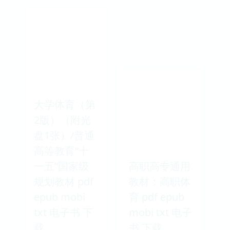
大学体育（第
2版）（附光
盘1张）/普通
高等教育“十
一五”国家级
高职高专通用
规划教材 pdf
教材：高职体
epub mobi
育 pdf epub
txt 电子书 下
mobi txt 电子
载
书 下载