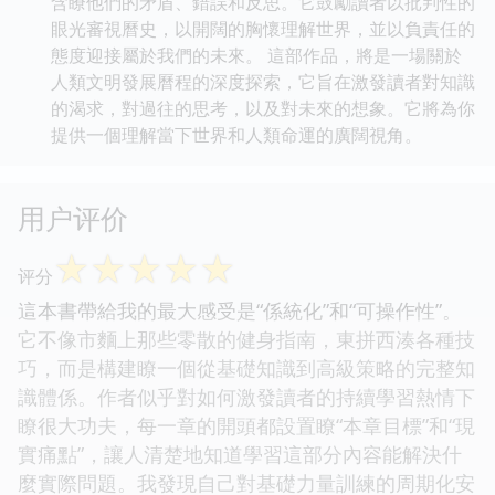
含瞭他們的矛盾、錯誤和反思。它鼓勵讀者以批判性的
眼光審視曆史，以開闊的胸懷理解世界，並以負責任的
態度迎接屬於我們的未來。 這部作品，將是一場關於
人類文明發展曆程的深度探索，它旨在激發讀者對知識
的渴求，對過往的思考，以及對未來的想象。它將為你
提供一個理解當下世界和人類命運的廣闊視角。
用户评价
☆
☆
☆
☆
☆
评分
這本書帶給我的最大感受是“係統化”和“可操作性”。
它不像市麵上那些零散的健身指南，東拼西湊各種技
巧，而是構建瞭一個從基礎知識到高級策略的完整知
識體係。作者似乎對如何激發讀者的持續學習熱情下
瞭很大功夫，每一章的開頭都設置瞭“本章目標”和“現
實痛點”，讓人清楚地知道學習這部分內容能解決什
麼實際問題。我發現自己對基礎力量訓練的周期化安