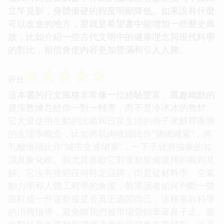
立竿見影，身體僵硬的程度明顯降低。如果說有什麼
可以改進的地方，那就是希望書中能增加一些曆史典
故，比如介紹一些古代文明中的健康理念與現代科學
的對比，相信會使內容更加豐滿和引人入勝。
☆
☆
☆
☆
☆
评分
這本書的行文風格非常像一位經驗豐富、風趣幽默的
資深教練在給你一對一輔導，而不是冷冰冰的教材。
它大量使用生動的比喻和日常生活的例子來解釋復雜
的生理學概念，比如將肌肉收縮比作“捆綁繩索”，將
乳酸堆積比作“城市交通堵塞”，一下子就將抽象的知
識具象化瞭。我尤其喜歡它對運動裝備選擇的獨到見
解。它沒有推銷任何特定品牌，而是從材料學、空氣
動力學和人體工程學的角度，教導讀者如何判斷一雙
跑鞋或一件運動服是否真正適閤自己，這種基於科學
的消費指導，避免瞭我們被市場營銷牽著鼻子走。書