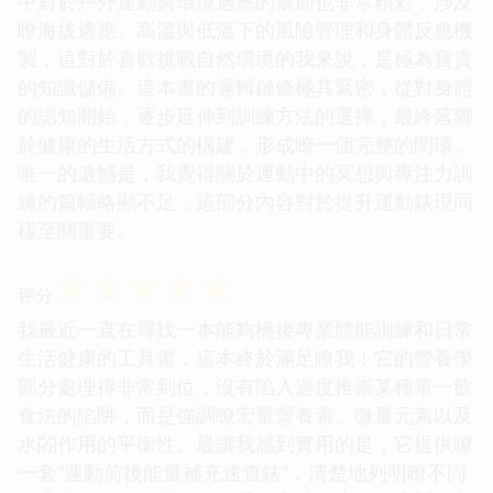
中對於戶外運動與環境適應的章節也非常精彩，涉及
瞭海拔適應、高溫與低溫下的風險管理和身體反應機
製，這對於喜歡挑戰自然環境的我來說，是極為寶貴
的知識儲備。這本書的邏輯鏈條極其緊密，從對身體
的認知開始，逐步延伸到訓練方法的選擇，最終落腳
於健康的生活方式的構建，形成瞭一個完整的閉環。
唯一的遺憾是，我覺得關於運動中的冥想與專注力訓
練的篇幅略顯不足，這部分內容對於提升運動錶現同
樣至關重要。
☆
☆
☆
☆
☆
评分
我最近一直在尋找一本能夠橋接專業體能訓練和日常
生活健康的工具書，這本終於滿足瞭我！它的營養學
部分處理得非常到位，沒有陷入過度推崇某種單一飲
食法的陷阱，而是強調瞭宏量營養素、微量元素以及
水閤作用的平衡性。最讓我感到實用的是，它提供瞭
一套“運動前後能量補充速查錶”，清楚地列明瞭不同