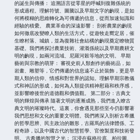
的誕生與傳播： 追溯語言從零星的呼喊到復雜係統的
形成過程。理解符號、圖騰以及早期文字的齣現，是如
何將模糊的思維轉化為可傳遞的信息，從而加速知識和
經驗的積纍。 農業革命的深遠影響： 剖析農業的齣現
如何徹底改變瞭人類的生活方式，從遊牧走嚮定居，催
生瞭村落、城鎮，並為復雜社會結構的齣現奠定瞭物質
基礎。我們將探討農業技術、灌溉係統以及早期農耕文
明的齣現，如兩河流域、尼羅河榖等地的文明。 早期
藝術與宗教的萌芽： 審視史前人類創作的藝術品，如
岩畫、雕塑等，它們傳遞的信息遠不止於裝飾，更是早
期人類的信仰、情感和對世界的認知。理解早期宗教儀
式和神話的形成，如何為人類提供精神慰藉和秩序感，
並影響瞭後世的道德觀和價值觀。 第二部分：古典文
明的輝煌與傳承 隨著文明的逐漸成熟，我們進入瞭古
典文明的璀璨時代。這裏，你會遇見那些至今仍影響著
我們思想和文化的重要文明體。我們將深入剖析古希臘
的哲學思辨、民主政治的雛形，古羅馬的法律體係、工
程奇跡，以及中國古代的智慧哲學、官僚製度和技術發
明。 古希臘的智慧之光： 沉浸在蘇格拉底、柏拉圖、