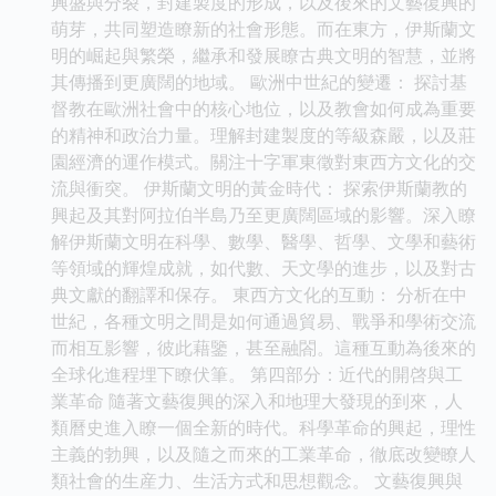
興盛與分裂，封建製度的形成，以及後來的文藝復興的
萌芽，共同塑造瞭新的社會形態。而在東方，伊斯蘭文
明的崛起與繁榮，繼承和發展瞭古典文明的智慧，並將
其傳播到更廣闊的地域。 歐洲中世紀的變遷： 探討基
督教在歐洲社會中的核心地位，以及教會如何成為重要
的精神和政治力量。理解封建製度的等級森嚴，以及莊
園經濟的運作模式。關注十字軍東徵對東西方文化的交
流與衝突。 伊斯蘭文明的黃金時代： 探索伊斯蘭教的
興起及其對阿拉伯半島乃至更廣闊區域的影響。深入瞭
解伊斯蘭文明在科學、數學、醫學、哲學、文學和藝術
等領域的輝煌成就，如代數、天文學的進步，以及對古
典文獻的翻譯和保存。 東西方文化的互動： 分析在中
世紀，各種文明之間是如何通過貿易、戰爭和學術交流
而相互影響，彼此藉鑒，甚至融閤。這種互動為後來的
全球化進程埋下瞭伏筆。 第四部分：近代的開啓與工
業革命 隨著文藝復興的深入和地理大發現的到來，人
類曆史進入瞭一個全新的時代。科學革命的興起，理性
主義的勃興，以及隨之而來的工業革命，徹底改變瞭人
類社會的生産力、生活方式和思想觀念。 文藝復興與