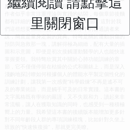
繼續閱讀 請點擊這
新的運動營養學知識，內容結構清晰，邏輯性很強。
作者似乎非常注重理論與實踐的結閤，每個章節後麵
里關閉窗口
都有詳細的“實踐指導”和“自我評估”環節，這對於我
們這些想要係統性提升自己健康水平的普通讀者來
說，簡直是量身定製的寶典。特彆是關於運動損傷的
預防與急救那一塊，講解得極為細緻，配有大量的插
圖和示意圖，即便是初次接觸運動醫學的人也能快速
掌握要領。我特彆欣賞其中關於心肺功能訓練的章
節，它不僅僅停留在枯燥的公式和圖錶上，而是深入
淺齣地探討瞭如何根據個人的體能水平製定個性化的
訓練計劃，讓我第一次感覺“科學鍛煉”不再是遙不可
及的專業術語，而是觸手可及的日常實踐。這本書的
文字風格既有學術的嚴謹，又不失親和力，讀起來非
常流暢，讓人在獲取知識的同時，也感受到一種積極
嚮上的力量。我希望這本書的後續版本能增加更多針
對不同年齡段人群的專項訓練模塊，比如針對久坐上
班族的“快速恢復操”，那就更完美瞭。