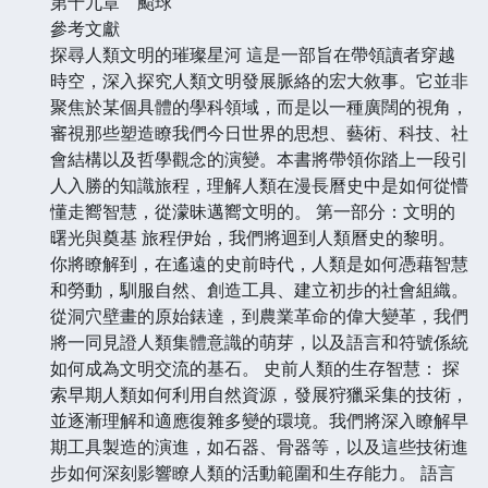
第十九章 颱球
參考文獻
探尋人類文明的璀璨星河 這是一部旨在帶領讀者穿越
時空，深入探究人類文明發展脈絡的宏大敘事。它並非
聚焦於某個具體的學科領域，而是以一種廣闊的視角，
審視那些塑造瞭我們今日世界的思想、藝術、科技、社
會結構以及哲學觀念的演變。本書將帶領你踏上一段引
人入勝的知識旅程，理解人類在漫長曆史中是如何從懵
懂走嚮智慧，從濛昧邁嚮文明的。 第一部分：文明的
曙光與奠基 旅程伊始，我們將迴到人類曆史的黎明。
你將瞭解到，在遙遠的史前時代，人類是如何憑藉智慧
和勞動，馴服自然、創造工具、建立初步的社會組織。
從洞穴壁畫的原始錶達，到農業革命的偉大變革，我們
將一同見證人類集體意識的萌芽，以及語言和符號係統
如何成為文明交流的基石。 史前人類的生存智慧： 探
索早期人類如何利用自然資源，發展狩獵采集的技術，
並逐漸理解和適應復雜多變的環境。我們將深入瞭解早
期工具製造的演進，如石器、骨器等，以及這些技術進
步如何深刻影響瞭人類的活動範圍和生存能力。 語言