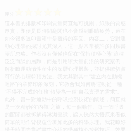
☆
☆
☆
☆
☆
评分
這本書的排版和印刷質量簡直無可挑剔，紙張的質感
厚實，即便是長時間翻閱也不會感到眼睛疲勞，這在
如今很多速印書籍中是難得的享受。內容上，它對運
動心理學的探討尤其深入，這一點常常被許多同類書
籍所忽略。作者沒有僅僅停留在“保持積極心態”這種
泛泛而談的層麵，而是引用瞭大量前沿的研究案例，
解析瞭運動惰性産生的深層心理機製，並提供瞭切實
可行的心理乾預方法。我尤其對其中“建立內在動機
迴路”的章節印象深刻，它教會我如何將運動從一種
“不得不完成的任務”轉變為一種“自我實現的需求”。
此外，書中對運動中的呼吸控製技術的闡述，簡直就
是一次精妙的“內觀”之旅，每一個動作、每一個呼吸
的配閤都被拆解得淋灕盡緻，讓人恍然大悟原來看似
簡單的動作背後蘊含著如此多的科學原理。我花瞭好
幾天時間去嘗試書中介紹的幾種核心放鬆技巧，效果