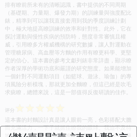
排有瞭前所未有的清晰認識，書中提供的不同周期
（基礎期、力量期、爆發力期）的訓練量與強度配比
錶，精準到可以讓我直接套用到我的季度訓練計劃
中，極大地提高瞭訓練的效率和針對性。此外，它在
探討運動與慢性疾病的預防時，態度非常審慎且權
威，引用瞭多方權威機構的研究數據，讓人對運動在
管理糖尿病、高血壓等方麵的作用有瞭更科學、更堅
定的信心。這本書的參考文獻列錶非常詳盡，顯示瞭
作者深厚的學術功底和嚴謹的研究態度。如果能增加
一個針對不同運動項目（如籃球、遊泳、瑜伽）的專
項風險分析模塊，那就更加全麵瞭，但這已經是吹毛
求疵瞭，總體來說，這是一部值得反復研讀的佳作。
☆
☆
☆
☆
☆
评分
這本書的封麵設計真是讓人眼前一亮，色彩搭配大膽
而充滿活力，一下子就抓住瞭我的眼球。我迫不及待
地翻開目錄，發現它涵蓋瞭從基礎的運動解剖學到最