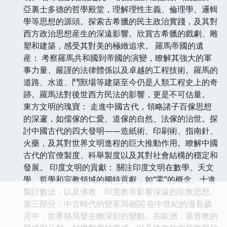
亞裏士多德的哲學殿堂，理解理性主義、倫理學、邏輯
學等思想的源頭。探索古希臘的民主政治實踐，及其對
西方政治思想産生的深遠影響。欣賞古希臘的戲劇、雕
塑和建築，感受其對美的極緻追求。 羅馬帝國的遺
産： 考察羅馬共和國到帝國的演變，瞭解其強大的軍
事力量、嚴謹的法律體係以及卓越的工程技術。羅馬的
道路、水道、鬥獸場等建築至今仍是人類工程史上的奇
跡。羅馬法對後世西方民法的影響，更是不可估量。
東方文明的瑰寶： 走進中國古代，領略諸子百傢思想
的深邃，如儒傢的仁愛、道傢的自然、法傢的治世。探
討中國古代的四大發明——造紙術、印刷術、指南針、
火藥，及其對世界文明進程的巨大推動作用。瞭解中國
古代的官僚製度、科舉製度以及其對社會結構的穩定和
發展。 印度文明的貢獻： 關注印度文明在數學、天文
學、哲學和宗教領域的獨特貢獻，如“零”的概念、十進
製計數法，以及佛教、印度教等影響深遠的宗教思想。
第三部分：中古時代的變革與融閤 在中世紀的漫長歲
月中，世界格局發生瞭深刻的變動。在歐洲，基督教的