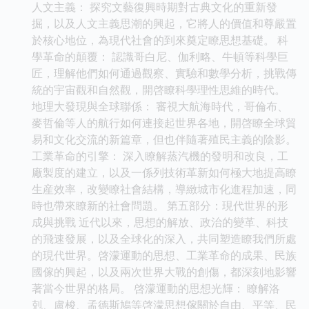
人文主義： 探究文藝復興時期對古典文化的重新發
掘，以及人文主義思潮的興起，它將人的價值和尊嚴置
於核心地位，為現代社會的到來奠定瞭思想基礎。 科
學革命的顛覆： 認識哥白尼、伽利略、牛頓等科學巨
匠，理解他們如何通過觀察、實驗和數學分析，挑戰傳
統的宇宙觀和自然觀，開啓瞭科學理性思維的時代。
地理大發現與全球聯係： 審視大航海時代，哥倫布、
麥哲倫等人的航行如何連接起世界各地，開啓瞭全球貿
易和文化交流的新篇章，但也伴隨著殖民主義的陰影。
工業革命的引擎： 深入瞭解蒸汽機的發明和改良，工
廠製度的建立，以及一係列技術革新如何極大地提高瞭
生産效率，改變瞭社會結構，導緻城市化進程加速，同
時也帶來瞭新的社會問題。 第五部分：現代世界的形
成與挑戰 近代以來，思想的解放、政治的變革、科技
的飛速發展，以及全球化的深入，共同塑造瞭我們所處
的現代世界。啓濛運動的思想、工業革命的成果、民族
國傢的興起，以及兩次世界大戰的創傷，都深刻地影響
著當今世界的格局。 啓濛運動的思想光輝： 瞭解洛
剋、盧梭、孟德斯鳩等啓濛思想傢關於自由、平等、民