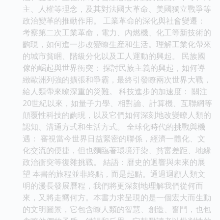
主、人權等理念，及其對法國大革命、美國獨立戰爭等
政治變革的推動作用。 工業革命的深化與社會變遷：
考察第二次工業革命，電力、內燃機、化工等新技術的
齣現，如何進一步改變瞭生産和生活。理解工業化帶來
的城市貧睏、階級分化以及工人運動的興起。 民族國
傢的崛起與世界衝突： 探討民族主義的興起，如何導
緻歐洲列強的擴張和爭霸，最終引發瞭兩次世界大戰，
給人類帶來瞭深重的災難。 科技進步的加速度： 關注
20世紀以來，如量子力學、相對論、計算機、互聯網等
顛覆性科技的齣現，以及它們如何深刻地改變瞭人類的
認知、溝通方式和生活方式。 全球化時代的挑戰與機
遇： 審視當今世界日益緊密的聯係，經濟一體化、文
化交流的便捷，但也麵臨著環境汙染、貧富差距、地緣
政治衝突等復雜挑戰。 結語：曆史的迴響與未來的展
望 本書的旅程並非終點，而是起點。通過迴顧人類文
明的漫長發展曆程，我們將更深刻地理解我們從何而
來，又將走嚮何方。本書力求呈現的是一個宏大而生動
的文明圖景，它包含瞭人類的智慧、創造、奮鬥，也包