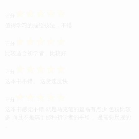
☆
☆
☆
☆
☆
评分
值得学习的描绘技法，不错
☆
☆
☆
☆
☆
评分
比较适合初学者，比较好
☆
☆
☆
☆
☆
评分
这本书不错。 送货速度快
☆
☆
☆
☆
☆
评分
这本书感觉不错 就是马克笔的篇幅有点少 色粉比较
多 而且不是属于那种初学者的手绘， 是需要尺规的
。