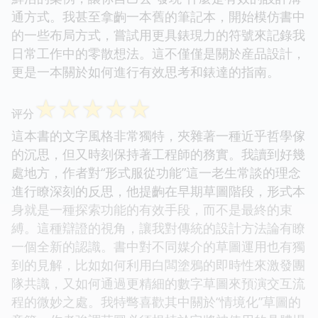
通方式。我甚至拿齣一本舊的筆記本，開始模仿書中
的一些布局方式，嘗試用更具錶現力的符號來記錄我
日常工作中的零散想法。這不僅僅是關於産品設計，
更是一本關於如何進行有效思考和錶達的指南。
☆
☆
☆
☆
☆
评分
這本書的文字風格非常獨特，夾雜著一種近乎哲學傢
的沉思，但又時刻保持著工程師的務實。我讀到好幾
處地方，作者對“形式服從功能”這一老生常談的理念
進行瞭深刻的反思，他提齣在早期草圖階段，形式本
身就是一種探索功能的有效手段，而不是最終的束
縛。這種辯證的視角，讓我對傳統的設計方法論有瞭
一個全新的認識。書中對不同媒介的草圖運用也有獨
到的見解，比如如何利用白闆塗鴉的即時性來激發團
隊共識，又如何通過更精細的數字草圖來預演交互流
程的微妙之處。我特彆喜歡其中關於“情境化”草圖的