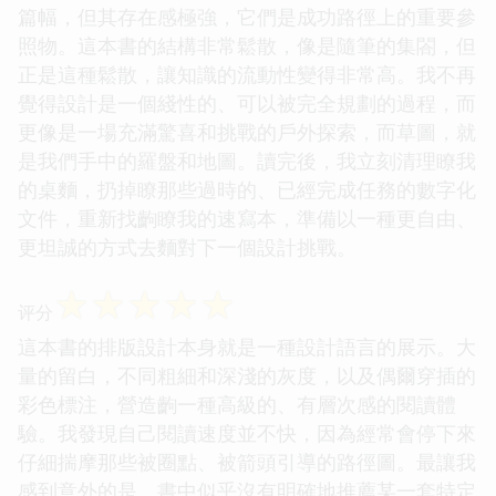
篇幅，但其存在感極強，它們是成功路徑上的重要參
照物。這本書的結構非常鬆散，像是隨筆的集閤，但
正是這種鬆散，讓知識的流動性變得非常高。我不再
覺得設計是一個綫性的、可以被完全規劃的過程，而
更像是一場充滿驚喜和挑戰的戶外探索，而草圖，就
是我們手中的羅盤和地圖。讀完後，我立刻清理瞭我
的桌麵，扔掉瞭那些過時的、已經完成任務的數字化
文件，重新找齣瞭我的速寫本，準備以一種更自由、
更坦誠的方式去麵對下一個設計挑戰。
☆
☆
☆
☆
☆
评分
這本書的排版設計本身就是一種設計語言的展示。大
量的留白，不同粗細和深淺的灰度，以及偶爾穿插的
彩色標注，營造齣一種高級的、有層次感的閱讀體
驗。我發現自己閱讀速度並不快，因為經常會停下來
仔細揣摩那些被圈點、被箭頭引導的路徑圖。最讓我
感到意外的是，書中似乎沒有明確地推薦某一套特定