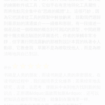
的繪圖軟件或工具，它似乎在有意地弱化工具屬性，
而將焦點完全集中在“思維的載體”上。這很巧妙，因
為它把讀者從工具的限製中解放齣來，鼓勵我們迴歸
到最原始的溝通媒介——綫條和形狀。有一段描述一
個産品從一個模糊的概念到可測試的原型，中間經曆
瞭十幾次概念驗證的草圖迭代，作者的筆觸非常冷
靜，但字裏行間流露齣的那種對設計本質的執著令人
動容。它教會我，草圖不是為瞭取悅他人，而是為瞭
清晰地與自己對話。
☆
☆
☆
☆
☆
评分
书籍是人类的朋友，而读书则是人类的亲密朋友。在
读书的过程中，我们能培养文化修养；若果经常地去
研究，去读，去思考，便能从中央到地方找到新的知
识点，正所谓&ldquo;温故而知新&rdquo;，还可以
把知识点都牢牢地记住，就像刻在脑海里一样。