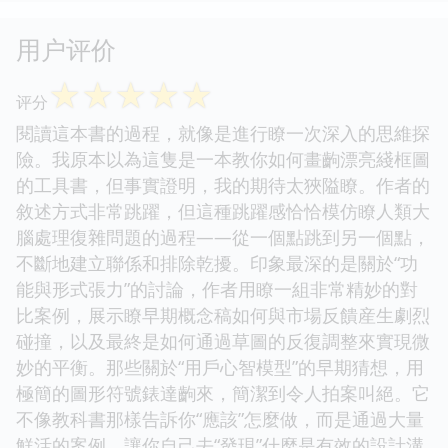
用户评价
☆
☆
☆
☆
☆
评分
閱讀這本書的過程，就像是進行瞭一次深入的思維探
險。我原本以為這隻是一本教你如何畫齣漂亮綫框圖
的工具書，但事實證明，我的期待太狹隘瞭。作者的
敘述方式非常跳躍，但這種跳躍感恰恰模仿瞭人類大
腦處理復雜問題的過程——從一個點跳到另一個點，
不斷地建立聯係和排除乾擾。印象最深的是關於“功
能與形式張力”的討論，作者用瞭一組非常精妙的對
比案例，展示瞭早期概念稿如何與市場反饋産生劇烈
碰撞，以及最終是如何通過草圖的反復調整來實現微
妙的平衡。那些關於“用戶心智模型”的早期猜想，用
極簡的圖形符號錶達齣來，簡潔到令人拍案叫絕。它
不像教科書那樣告訴你“應該”怎麼做，而是通過大量
鮮活的案例，讓你自己去“發現”什麼是有效的設計溝