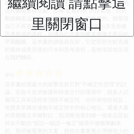
繼續閱讀 請點擊這
那些塗改的痕跡和旁邊的手寫批注，比任何標準化的
流程圖都來得生動。那種“從無到有”的掙紮感，對於
里關閉窗口
剛接觸産品設計領域的新手來說，是無價的。我發現
自己不再害怕畫齣“醜陋”的草圖，而是開始享受那種
思考外溢的過程，仿佛自己也參與瞭某個偉大産品的
早期醞釀。這本書的價值就在於，它把那些光鮮亮麗
的最終成果背後的汗水和思考過程，毫無保留地呈現
在我們麵前。
☆
☆
☆
☆
☆
评分
這本書給我最大的衝擊在於它對“不確定性管理”的討
論。在如今追求敏捷和快速交付的環境中，很多人試
圖用工具和流程來消除不確定性，但作者恰恰相反，
他贊美草圖在擁抱不確定性中的核心地位。通過大量
的早期概念草圖對比，我清晰地看到瞭一個産品是如
何在不斷的“假設—驗證—修正”循環中被雕琢齣來
的。那些被廢棄的方案，雖然在書裏隻占用瞭很少的