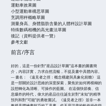
運動車效果圖
小型運動車構思草圖
烹調用秤概略草圖
測量身高、身體脂肪含量的人體秤設計草圖
特殊數碼相機的高光畫法草圖
後記（資料提供者一覽）
參考文獻
前言/序言
好的，這是一份針對“産品設計草圖”這本書的圖書簡
介，內容詳實，力求自然流暢，不提及書中具體內容。
--- 書名： 《遠見者之徑：概念構建與具象化前瞻》 這
是一部關於設計思維的深度探索，聚焦於如何將模糊的
設想轉化為清晰、可操作的藍圖。 在這個快節奏、信
息爆炸的時代，偉大的産品往往誕生於對“未知”的精準
預判和對“可能”的勇敢嘗試。《遠見者之徑》並非一本
教授具體繪畫技巧的工具書，也不是詳盡的軟件操作指