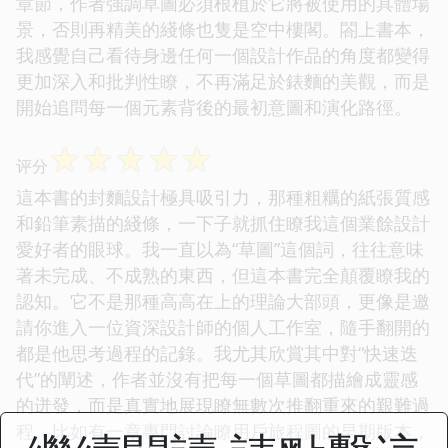
章節，作者強調草圖必須根植於它將被使用的具體場
景，否則再精美的綫條也隻是空中樓閣。閤上書本，
我感覺自己看待身邊任何一個設計作品的角度都變得
更加深入和批判性瞭，不再滿足於錶麵的美觀，而是
開始追問每一個元素背後的最初意圖和演化路徑。
☆
☆
☆
☆
☆
评分
這本書的封麵設計極具吸引力，那種粗糲的紙張質感
和鉛筆素描的綫條，一下子就抓住瞭我這個業餘設計
愛好者的眼球。我一直以為“草圖”這個詞，往往意味
著未完成、不成熟的東西，但這本書完全顛覆瞭我的
認知。它不是那種高高在上的理論大部頭，更像是邀
請你進入一位資深設計師的個人工作室，隨手翻開的
都是他思考過程的記錄。我尤其欣賞其中對“快速迭
代”的闡述，作者並沒有把每一個草圖都描繪成靈感
的迸發，而是真實地展現瞭無數次推翻重來的艱難過
程。比如有一章專門討論瞭用戶旅程圖的早期版本，