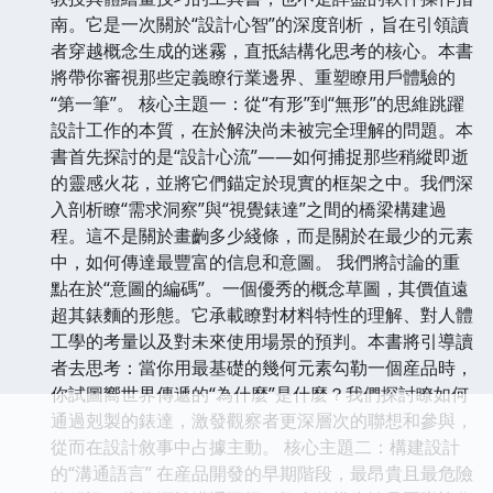
南。它是一次關於“設計心智”的深度剖析，旨在引領讀
者穿越概念生成的迷霧，直抵結構化思考的核心。本書
將帶你審視那些定義瞭行業邊界、重塑瞭用戶體驗的
“第一筆”。 核心主題一：從“有形”到“無形”的思維跳躍
設計工作的本質，在於解決尚未被完全理解的問題。本
書首先探討的是“設計心流”——如何捕捉那些稍縱即逝
的靈感火花，並將它們錨定於現實的框架之中。我們深
入剖析瞭“需求洞察”與“視覺錶達”之間的橋梁構建過
程。這不是關於畫齣多少綫條，而是關於在最少的元素
中，如何傳達最豐富的信息和意圖。 我們將討論的重
點在於“意圖的編碼”。一個優秀的概念草圖，其價值遠
超其錶麵的形態。它承載瞭對材料特性的理解、對人體
工學的考量以及對未來使用場景的預判。本書將引導讀
者去思考：當你用最基礎的幾何元素勾勒一個産品時，
你試圖嚮世界傳遞的“為什麼”是什麼？我們探討瞭如何
通過剋製的錶達，激發觀察者更深層次的聯想和參與，
從而在設計敘事中占據主動。 核心主題二：構建設計
的“溝通語言” 在産品開發的早期階段，最昂貴且最危險