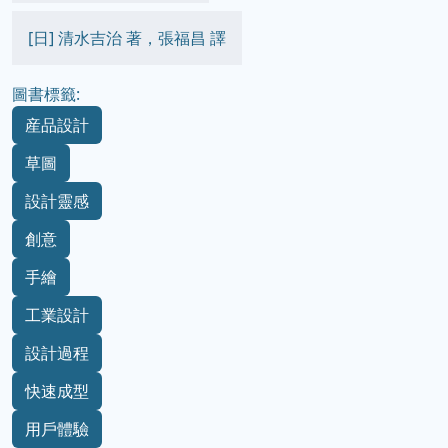
[日] 清水吉治 著，張福昌 譯
圖書標籤:
産品設計
草圖
設計靈感
創意
手繪
工業設計
設計過程
快速成型
用戶體驗