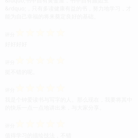
&ldquo;书中自有黄金屋，书中自有颜如玉
&rdquo;，只有多读健康有益的书，努力地学习，才
能为自己幸福的将来奠定良好的基础。
☆
☆
☆
☆
☆
评分
好好好好
☆
☆
☆
☆
☆
评分
挺不错的呢。
☆
☆
☆
☆
☆
评分
我是个钟爱读书与写字的人。那么现在，我要将其中
的快乐一点一点地讲出来，与大家分享。
☆
☆
☆
☆
☆
评分
值得学习的描绘技法，不错