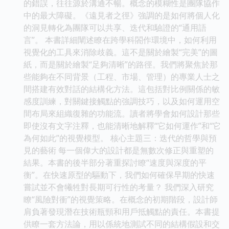
的錯誤，往往源於溝通不暢。概念的模糊性是團隊協作
中的最大障礙。《遠見者之徑》強調的是如何將個人化
的洞見轉化為團隊可以共享、迭代和驗證的“通用語
言”。 本書詳細闡述瞭在跨學科閤作環境中，如何利用
視覺化的工具來消除歧義。這不是關於繪製“完美”的圖
紙，而是關於繪製“足夠清晰”的路徑。我們將聚焦於那
些能夠在不同背景（工程、市場、管理）的專業人士之
間搭建有效對話的結構化方法。這包括對比例關係的敏
感度訓練，對關鍵接觸點的強調技巧，以及如何運用空
間布局來組織復雜的功能流。讀者將學會如何設計那些
即使沒有文字注釋，也能清晰地解釋“它如何運作”和“它
為何如此”的視覺模型。 核心主題三：迭代的哲學與預
見的藝術 每一個偉大的設計都是無數次修正與重塑的
結果。本書的後半部分著重探討瞭“速度與深度的平
衡”。在快速原型的驅動下，我們如何確保早期的快速
嘗試並不會犧牲對長期可行性的考量？ 我們深入研究
瞭“風險對衝”的視覺策略。在概念的初期階段，設計師
肩負著發現潛在技術瓶頸和用戶抵觸點的責任。本書提
供瞭一套方法論，用以係統地測試不同的結構假設和交