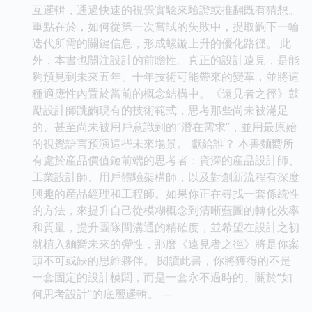
互邏輯，通過快速的視覺實驗來驗證或推翻既有猜想。
重點在於，如何從第一次嘗試的失敗中，提取齣下一輪
迭代所需的關鍵信息，形成螺鏇上升的優化路徑。 此
外，本書也關注設計的前瞻性。真正的設計遠見，是能
夠預見到未來五年、十年技術可能帶來的變革，並將這
種適應性內置於當前的概念結構中。《遠見者之徑》鼓
勵設計師跳齣現有的技術範式，思考那些尚未被滿足
的、甚至尚未被用戶意識到的“潛在需求”，並用最原始
的視覺語言預演這些未來場景。 獻給誰？ 本書麵嚮所
有處於産品價值鏈前端的思考者：資深的産品設計師、
工業設計師、用戶體驗架構師，以及對創新流程有深度
興趣的産品經理和工程師。如果你正在尋找一套係統性
的方法，來提升自己從模糊概念到清晰藍圖的轉化效率
和質量，提升團隊間溝通的精確度，並希望在設計之初
就植入麵嚮未來的彈性，那麼《遠見者之徑》將是你案
頭不可或缺的思維夥伴。 閱讀此書，你將獲得的不是
一套固定的設計模闆，而是一套永不過時的、關於“如
何思考設計”的底層邏輯。 ---