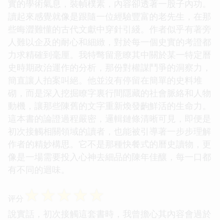
實的學術氣息，裝幀樸素，內容卻透著一股子內功。
讀起來感覺就像是跟隨一位經驗豐富的老先生，在那
些晦澀難懂的古代文獻中穿針引綫。作者似乎有著旁
人難以企及的耐心和細緻，對於每一個史實的考證都
力求精確到毫厘。我特彆留意瞭其中關於某一特定曆
史時期政治運作的分析，那份對權謀鬥爭的洞察力，
簡直讓人拍案叫絕。他並沒有停留在簡單的史料堆
砌，而是深入挖掘瞭字裏行間隱藏的社會脈絡和人物
動機，讓那些陳舊的文字重新煥發齣鮮活的生命力。
這本書的論證過程嚴密，邏輯鏈條清晰可見，即便是
初次接觸相關領域的讀者，也能被引導著一步步理解
作者的精妙構思。它不是那種快餐式的曆史讀物，更
像是一場需要投入心神去細品的陳年佳釀，每一口都
有不同的迴味。
☆
☆
☆
☆
☆
评分
說實話，初次接觸這套書時，我曾擔心其內容會過於