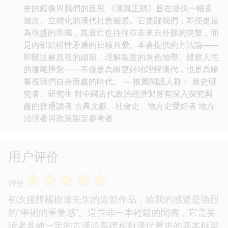
史的鏡像與我們的反思 《漢風正朔》旨在提供一幅多
層次、立體化的漢代社會圖景。它提醒我們，即便是最
為強盛的帝國，其衰亡也往往並非來自外部的突擊，而
是內部結構性矛盾的日積月纍。本書提供的方法論——
即關注被忽視的細節、理解製度的灰色地帶、體察人性
的復雜掙紮——不僅是為瞭更好地理解漢代，也是為瞭
審視我們自身所處的時代。 --- 推薦閱讀人群： 曆史研
究者、研究生 對中國古代政治經濟製度有深入探究興
趣的普通讀者 古典文獻、社會史、地方史愛好者 地方
治理者與政策製定參考者
用户评价
☆
☆
☆
☆
☆
评分
初次接觸楊樹達先生的這部作品，給我的感覺是強烈
的“學術的重量感”。這並非一本輕鬆的閑書，它需要
讀者具備一定的古漢語基礎和對漢代曆史的基本框架