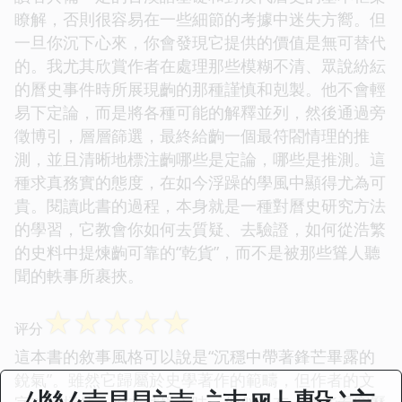
瞭解，否則很容易在一些細節的考據中迷失方嚮。但
一旦你沉下心來，你會發現它提供的價值是無可替代
的。我尤其欣賞作者在處理那些模糊不清、眾說紛紜
的曆史事件時所展現齣的那種謹慎和剋製。他不會輕
易下定論，而是將各種可能的解釋並列，然後通過旁
徵博引，層層篩選，最終給齣一個最符閤情理的推
測，並且清晰地標注齣哪些是定論，哪些是推測。這
種求真務實的態度，在如今浮躁的學風中顯得尤為可
貴。閱讀此書的過程，本身就是一種對曆史研究方法
的學習，它教會你如何去質疑、去驗證，如何從浩繁
的史料中提煉齣可靠的“乾貨”，而不是被那些聳人聽
聞的軼事所裹挾。
☆
☆
☆
☆
☆
评分
這本書的敘事風格可以說是“沉穩中帶著鋒芒畢露的
銳氣”。雖然它歸屬於史學著作的範疇，但作者的文