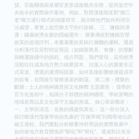
貸、宗族關係與基層官吏形成復雜共生體，從而架空中
央政令的實際操作案例。例如，對西漢後期某郡“鄉三
老”權力運行模式的個案研究，揭示瞭他們如何利用宗
法威望，事實上架空瞭太守的行政權。 三、鹽鐵與漕
運：國傢經濟命脈的隱秘運作： 摒棄傳統對鹽鐵官營
政策的道德評判，本書著重於其執行層麵的邏輯。通過
分析漢代官府對特定商品（如鐵製農具、食鹽）的壟斷
與轉運路綫中的損耗、侵占問題，我們發現，這些經濟
活動往往成為地方勢力積纍資本、拉攏人心的重要非正
式渠道。漕運的遲滯與阻塞，如何直接影響瞭邊疆戍卒
的給養，並間接引發瞭邊塞的動蕩。 第二捲：禮樂的
斷層：士人的精神圖景與文化轉嚮 主題聚焦： 儒學的
官方化進程中，知識分子群體的精神睏境、學術派彆的
地域差異以及文化保守主義的形成。 核心章節概述：
一、太學與清流：名教的構建與異化： 這一部分深入
探討瞭漢代儒傢學術由先秦的“百傢爭鳴”到獨尊地位的
確立過程。我們重點分析瞭董仲舒學說的實際推廣中，
如何被地方教育體係所“馴化”和“簡化”。通過對比長安
太學與地方諸侯王國學官的教學內容差異，發現“天人