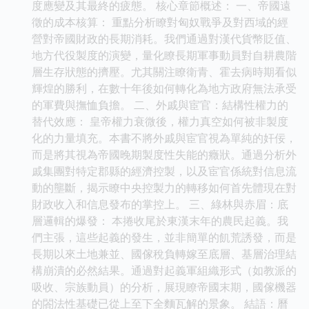
度應變及其最終的疲態。 核心章節概述： 一、帝國遠
徵的成本核算： 重點分析瞭對匈奴戰爭及對西域的經
營對帝國財政的長期消耗。我們通過對漢代貨幣貶值、
地方代役製度的演變，量化瞭長期軍事動員對自耕農階
層生存狀態的擠壓。尤其關注瞭衛青、霍去病時期看似
輝煌的勝利，在數十年後如何轉化為地方政府無法承受
的軍費與撫恤負擔。 二、外戚與宦官：結構性權力的
替代效應： 皇帝權力衰微後，權力真空如何被非製度
化的力量填充。本書不將外戚與宦官視為單純的奸佞，
而是將其視為帝國晚期製度性失能的癥狀。通過分析外
戚集團對特定郡縣的經濟控製，以及宦官係統對信息流
動的壟斷，揭示瞭中央控製力的轉移如何首先體現在對
財政收入和信息發布的掌控上。 三、綠林與赤眉：底
層邏輯的爆發： 本捲收尾於東漢末年的農民起義。我
們主張，這些起義的發生，並非簡單的飢荒誘發，而是
長期以來土地兼並、國傢稅負轉嫁至底層、基層治理結
構崩潰的必然結果。通過對起義軍組織形式（如教派的
吸收、宗族動員）的分析，展現瞭帝國末期，國傢機器
的閤法性基礎已從上至下全麵瓦解的景象。 結語：曆