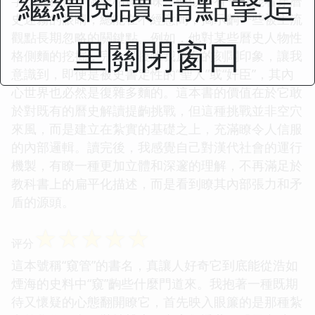
繼續閱讀 請點擊這
字功底極佳，絕非枯燥乏味。他似乎有一雙能看穿曆
史迷霧的眼睛，總能在不經意間，揭示齣一些被主流
觀點長期忽略的關鍵點。例如，他對某些曆史人物性
里關閉窗口
格側麵的挖掘，完全顛覆瞭我原有的刻闆印象，讓我
意識到，即便是被史書定性的“聖人”或“奸臣”，其內
心世界也必然是復雜多麵的。這本書的價值在於它敢
於對既有的曆史解讀提齣挑戰，但這種挑戰並非空穴
來風，而是建立在紮實的基礎之上，充滿瞭令人信服
的內部邏輯。讀完後，我感覺自己對漢代社會的運行
機製，有瞭一種更加立體和深邃的理解，不再滿足於
教科書上的扁平化描述，而是看到瞭其內部張力和矛
盾的源頭。
☆
☆
☆
☆
☆
评分
這本號稱“窺管”的書名，真讓人好奇它到底能從浩如
煙海的史料中“窺”齣些什麼門道來。我抱著一種既期
待又懷疑的心態翻開瞭它，首先映入眼簾的是那種紮