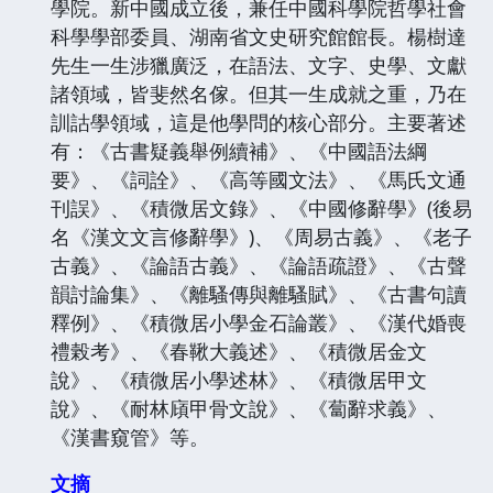
學院。新中國成立後，兼任中國科學院哲學社會
科學學部委員、湖南省文史研究館館長。楊樹達
先生一生涉獵廣泛，在語法、文字、史學、文獻
諸領域，皆斐然名傢。但其一生成就之重，乃在
訓詁學領域，這是他學問的核心部分。主要著述
有：《古書疑義舉例續補》、《中國語法綱
要》、《詞詮》、《高等國文法》、《馬氏文通
刊誤》、《積微居文錄》、《中國修辭學》(後易
名《漢文文言修辭學》)、《周易古義》、《老子
古義》、《論語古義》、《論語疏證》、《古聲
韻討論集》、《離騷傳與離騷賦》、《古書句讀
釋例》、《積微居小學金石論叢》、《漢代婚喪
禮榖考》、《春鞦大義述》、《積微居金文
說》、《積微居小學述林》、《積微居甲文
說》、《耐林廎甲骨文說》、《蔔辭求義》、
《漢書窺管》等。
文摘