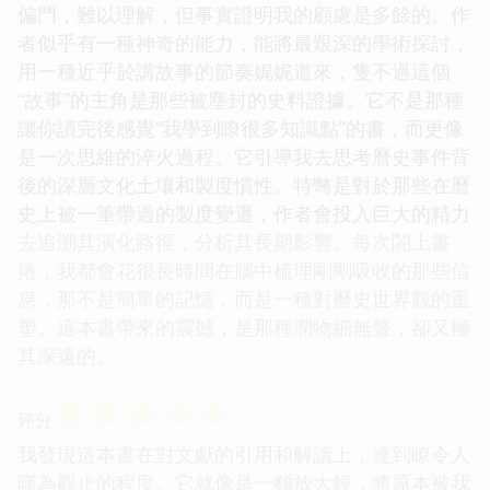
偏門，難以理解，但事實證明我的顧慮是多餘的。作
者似乎有一種神奇的能力，能將最艱深的學術探討，
用一種近乎於講故事的節奏娓娓道來，隻不過這個
“故事”的主角是那些被塵封的史料證據。它不是那種
讓你讀完後感覺“我學到瞭很多知識點”的書，而更像
是一次思維的淬火過程。它引導我去思考曆史事件背
後的深層文化土壤和製度慣性。特彆是對於那些在曆
史上被一筆帶過的製度變遷，作者會投入巨大的精力
去追溯其演化路徑，分析其長期影響。每次閤上書
捲，我都會花很長時間在腦中梳理剛剛吸收的那些信
息，那不是簡單的記憶，而是一種對曆史世界觀的重
塑。這本書帶來的震撼，是那種潤物細無聲，卻又極
其深遠的。
☆
☆
☆
☆
☆
评分
我發現這本書在對文獻的引用和解讀上，達到瞭令人
嘆為觀止的程度。它就像是一麵放大鏡，將原本被我