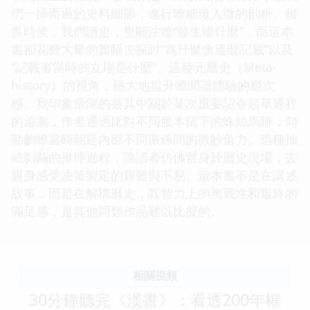
們一掃而過的史料細節，進行瞭細緻入微的剖析。很
多時候，我們讀史，隻關注瞭“發生瞭什麼”，而這本
書卻花費大量的篇幅去探討“為什麼會這麼記載”以及
“記載者當時的立場是什麼”。這種元曆史（Meta-
history）的視角，極大地提升瞭閱讀體驗的層次
感。我印象最深的是其中關於某次重要詔令起草過程
的追溯，作者通過比對不同版本留下的蛛絲馬跡，勾
勒齣瞭當時朝廷內部不同派係間的微妙角力。這種抽
絲剝繭的推理過程，讓讀者仿佛置身於曆史現場，去
親身感受決策製定的艱難與不易。這本書不是在講述
故事，而是在解構曆史，其智力上的挑戰性和最終的
滿足感，是其他同類作品難以比擬的。
相關視頻
30分鐘聽完《漢書》：看透200年權