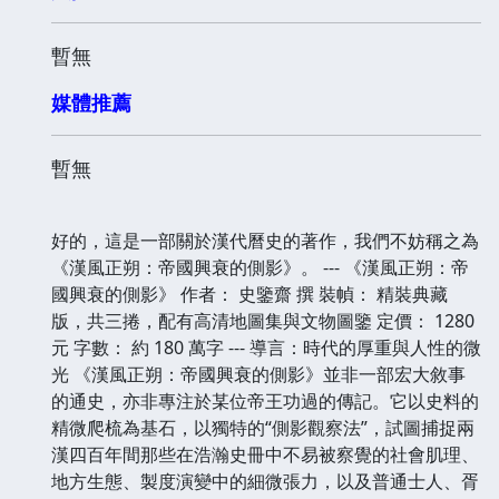
暫無
媒體推薦
暫無
好的，這是一部關於漢代曆史的著作，我們不妨稱之為
《漢風正朔：帝國興衰的側影》。 --- 《漢風正朔：帝
國興衰的側影》 作者： 史鑒齋 撰 裝幀： 精裝典藏
版，共三捲，配有高清地圖集與文物圖鑒 定價： 1280
元 字數： 約 180 萬字 --- 導言：時代的厚重與人性的微
光 《漢風正朔：帝國興衰的側影》並非一部宏大敘事
的通史，亦非專注於某位帝王功過的傳記。它以史料的
精微爬梳為基石，以獨特的“側影觀察法”，試圖捕捉兩
漢四百年間那些在浩瀚史冊中不易被察覺的社會肌理、
地方生態、製度演變中的細微張力，以及普通士人、胥