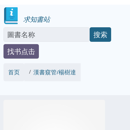
求知書站
搜索
找书点击
首页
漢書窺管/楊樹達