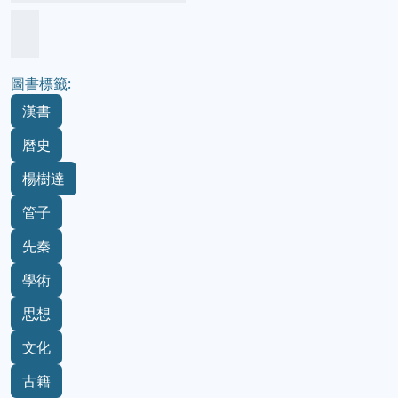
圖書標籤:
漢書
曆史
楊樹達
管子
先秦
學術
思想
文化
古籍