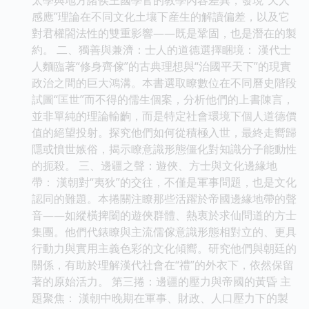
感應”理論在不同文化土壤下産生的解讀偏差，以及它
對君權閤法性的雙重影響——既是鞏固，也是潛在的製
約。 二、獨善與兼濟：士人的道德選擇睏境： 漢代士
人麵臨著“修身齊傢”的古典理想與“治國平天下”的現實
政治之間的巨大鴻溝。本書選取瞭數位在不同曆史階段
試圖“匡世”而不得的儒生個案，分析他們的上書陳言，
並非單純的理論輸齣，而是特定社會環境下個人道德價
值的絕望投射。探究他們如何從積極入世，最終走嚮歸
隱或憤世嫉俗，揭示瞭意識形態僵化對知識分子能動性
的扼殺。 三、邊疆之聲：遊俠、方士與文化邊緣地
帶： 漢朝對“夷狄”的交往，不僅是軍事問題，也是文化
認同的難題。本捲關注瞭那些活躍於帝國邊緣地帶的聲
音——如縱橫捭闔的遊俠群體、熱衷於求仙問道的方士
集團。他們代錶瞭與主流儒傢意識形態相對立的、更具
行動力與實用主義色彩的文化傾嚮。研究他們與朝廷的
關係，有助於理解漢代社會在“禮”的外衣下，依然保留
著的原始活力。 第三捲：邊疆的壓力與帝國的黃昏 主
題聚焦： 漢朝中晚期在軍事、財政、人口壓力下的製