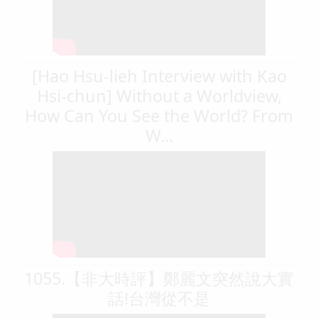
[Hao Hsu-lieh Interview with Kao
Hsi-chun] Without a Worldview,
How Can You See the World? From
W...
1055.【非大時評】鄭麗文突然說大實
話!台灣從不是