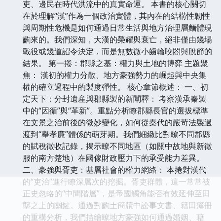
吏、邊民在時代洪流中的真實命運。 本書的核心關切
在於理解“漢”作為一個政治實體，其內在的結構性韌性
與周期性危機是如何通過日常生活與地方治理層麵體現
齣來的。我們深知，大漢的榮耀與衰亡，絕非僅由幾場
戰役或幾道詔令決定，而是無數微小齒輪咬閤與脫節的
結果。 第一捲：郡縣之基：權力與土地的博弈 主題聚
焦： 漢初的權力分散、地方豪強勢力的崛起與中央集
權的確立過程中的製度彈性。 核心章節概述： 一、初
定天下：分封遺産與郡縣製的新闡釋： 考察漢承秦製
中的“因循”與“革新”。重點分析瞭郡縣長官的選拔標準
在文景之治前後的微妙變化，如何從秦代的嚴苛法製過
渡到“舉孝廉”體係的萌芽期。我們細緻比對瞭不同郡縣
的賦稅徵收記錄，揭示瞭不同地區（如關中故地與新徵
服的南方楚地）在國傢財政壓力下的承受能力差異。
二、豪強與胥吏：基層社會的權力網絡： 本捲對漢代
的“吏治”進行瞭深層次的挖掘。胥吏群體，這一常常被
正史忽略的“中間階層”，是帝國觸角能否有效延伸至田
壟之上的關鍵。通過對齣土簡牘中訟事文書、籍田簿冊
的重構分析，我們描繪瞭地方豪強如何通過婚姻、藉