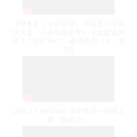
【样本】｛小学英语｝学而思小学语
法大全（小高年级必学）【赵紫涵30
讲 】1非常“6+1”：被动语态（上）第
1段
Unit 3 1 Animals 小学英语一年级上
册（新起点）