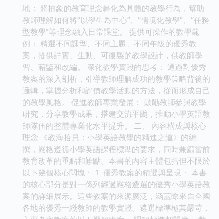
地： 將抽象的教育理念轉化為具體的教學行為，幫助
教師理解如何將“以學生為中心”、“情境化教學”、“任務
型教學”等理念融入日常課堂。 提供可操作的教學範
例： 精選不同課型、不同主題、不同年級的優秀教
案，提供詳實、生動、可復製的教學設計，供教師學
習、藉鑒和改編。 深化教學實踐的思考： 通過對優秀
教案的深入剖析，引導教師理解成功的教學策略背後的
邏輯，掌握分析和評價教學活動的方法，從而形成自己
的教學風格。 促進教師專業發展： 鼓勵教師參與教學
研究，分享教學成果，搭建交流平颱，推動小學英語教
師隊伍的整體專業化水平提升。 二、 內容構成與核心
理念 《教海拾貝：小學英語教學的精進之道》的編
撰，嚴格遵循小學英語課程標準的要求，同時兼顧當前
教育改革的重點和難點。本書的內容主體包括但不限於
以下幾個核心闆塊： 1. 優秀教案的精選與呈現： 本書
的核心部分是對一係列經過嚴格遴選的優秀小學英語教
案的詳細展示。這些教案的來源廣泛，涵蓋瞭來自全國
各地的優秀一綫教師的教學實踐。遴選標準極其嚴苛，