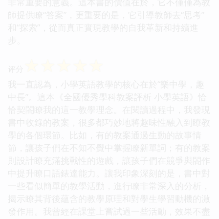
非常重要的意義。這本書的價值在於，它不僅僅為教
師提供瞭“答案”，更重要的是，它引導教師去“思考”
和“探索”，從而真正實現教學的自我革新和持續進
步。
☆
☆
☆
☆
☆
评分
我一直認為，小學英語教學的核心在於“樂中學，趣
中長”。這本《全國優秀學科教案評析 小學英語》恰
恰契閤瞭我的這一教學理念。在閱讀過程中，我發現
書中收錄的教案，很多都巧妙地將趣味性融入到瞭教
學的各個環節。比如，有的教案通過生動的故事情
節，讓孩子們在不知不覺中掌握瞭新單詞；有的教案
則設計瞭充滿挑戰性的遊戲，讓孩子們在競爭與閤作
中提升瞭口語錶達能力。讓我印象深刻的是，書中對
一些看似簡單的教學活動，進行瞭非常深入的分析，
揭示瞭其背後蘊含的教學原理和對學生學習動機的激
發作用。我曾經在課堂上嘗試過一些活動，效果不盡