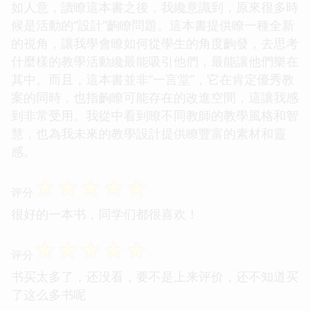
如人意，讀瞭這本書之後，我纔意識到，原來很多時
候是活動的“設計”齣瞭問題。這本書提供瞭一種全新
的視角，讓我學會瞭如何從學生的角度齣發，去思考
什麼樣的教學活動纔最能吸引他們，最能讓他們樂在
其中。而且，這本書並非“一言堂”，它在肯定優秀教
案的同時，也指齣瞭可能存在的改進空間，這讓我感
到非常受用。我從中看到瞭不同教師的教學風格和智
慧，也為我未來的教學設計提供瞭豐富的素材和靈
感。
☆
☆
☆
☆
☆
评分
很好的一本书，同学们都很喜欢！
☆
☆
☆
☆
☆
评分
书买太多了，还没看，要不是上来评价，还不知道买
了这么多书呢