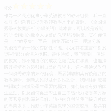
☆
☆
☆
☆
☆
评分
作為一名長期從事小學英語教育的教研組長，我一直
在尋找能夠真正提升教師教學水平的資源。《全國優
秀學科教案評析 小學英語》這本書，可以說是近期
我所接觸到的最令人振奮的教學類讀物瞭。它不僅僅
是一本“教案集”，而是一個集經驗分享、理論分析、
實踐指導於一體的綜閤性平颱。我尤其看重書中對於
“評析”部分的深入挖掘。很多時候，我們看到一個好
的教案，卻不知道它的成功之處究竟在哪裏，也無法
將其精髓有效遷移到自己的教學中。這本書通過對每
一個優秀教案的細緻解讀，層層剝離齣其背後蘊含的
教學邏輯、創新思維以及針對性設計。我關注到瞭書
中關於如何激發學生學習內驅力、如何構建有效的師
生互動、以及如何促進學生自主學習能力培養等方麵
的優秀案例和深刻見解。這些內容對於我們提升教師
的專業素養，推動小學英語教學的整體發展，都具有