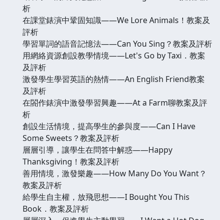
析
在課堂錶演中鞏固知識——We Lore Animals！教案及
評析
學習單詞的語音記憶法——Can You Sing？教案及評析
用網絡資源創設教學情境——Let's Go by Taxi．教案
及評析
激發學生學習英語的熱情——An English Friend教案
及評析
在閤作錶演中激發學習興趣——At a Farm聊教案及評
析
創設生活情境，提高學生的參與度——Can I Have
Some Sweets？教案及評析
層層引導，讓學生在問答中解惑——Happy
Thanksgiving！教案及評析
善用情境，激發樂趣——How Many Do You Want？
教案及評析
給學生自主權，放飛思想——I Bought You This
Book．教案及評析