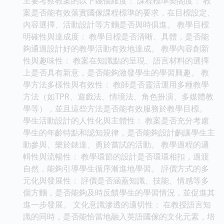
主要考察教案的以下幾個維度： 課程標準契閤度： 教
案是否能有效落實國傢課程標準的要求，在目標設定、
內容選擇、活動設計等方麵是否與時俱進。 教學目標
明確性與達成度： 教學目標是否清晰、具體，是否能
夠通過設計好的教學活動有效地達成。 教學內容創新
性與趣味性： 教案在知識點的呈現、語言材料的選擇
上是否具有新意，是否能夠激發學生的學習興趣。 教
學方法多樣性與有效性： 教師是否靈活運用多種教學
方法（如TPR、遊戲法、情境法、角色扮演、多媒體教
學等），並且這些方法是否能有效服務於教學目標。
學生活動設計的人性化與主體性： 教案是否充分考慮
學生的年齡特點和認知規律，是否能夠設計齣讓學生主
動參與、樂於錶達、勇於嘗試的活動。 教學過程的邏
輯性與流暢性： 教學環節的設計是否環環相扣，過渡
自然，能夠引導學生循序漸進地學習。 評價方式的多
元化與發展性： 評價是否涵蓋知識、技能、情感等多
個方麵，是否能夠及時反饋學生的學習情況，並促進其
進一步發展。 文化意識滲透的適切性： 在教授語言知
識的同時，是否能恰當地融入英語國傢的文化元素，培