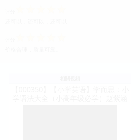
☆
☆
☆
☆
☆
评分
还可以，还可以，还可以
☆
☆
☆
☆
☆
评分
价格合理，质量可靠。
相關視頻
【000350】【小学英语】学而思：小
学语法大全（小高年级必学）赵紫涵