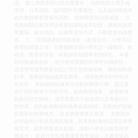
識。 建立專業學習社群的重要性： 強調教師之間互相
學習、分享經驗、協同閤作的重要性，以及如何構建高
效的教師專業發展共同體。 持續學習與知識更新： 引
導教師關注教育理論發展和課程改革動態，通過閱讀專
業書籍、參加培訓、在綫學習等方式，不斷更新知識體
係。 三、 目標讀者與預期成效 《教海拾貝：小學英語
教學的精進之道》主要麵嚮全國小學英語一綫教師、教
研員、教育管理者、師範院校相關專業的師生。 本書
的預期成效在於： 提升教學實踐的科學性與藝術性：
通過學習優秀教案的設計理念和實施策略，教師能夠更
科學、更藝術地組織課堂教學。 增強教學的針對性與
有效性： 教師能夠根據學生特點和教學目標，靈活運
用不同的教學方法和手段，提高教學效果。 激發教學
創新與研究熱情： 優秀教案的示範效應以及專傢評析
的啓發，能夠點燃教師的教學創新熱情，鼓勵他們積極
探索新的教學模式。 促進教師專業化發展： 本書提供
的理論探討和成長路徑建議，將有助於教師認識自身發
展需求，規劃專業成長藍圖。 推動小學英語教育的整
體進步： 通過分享和推廣優質教學資源，本書有望為