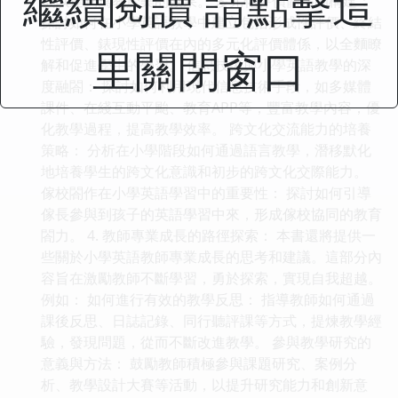
繼續閱讀 請點擊這
戲以達到寓教於樂的效果。 多元化評價體係的構建：
探討如何在小學英語教學中建立包括形成性評價、終結
性評價、錶現性評價在內的多元化評價體係，以全麵瞭
里關閉窗口
解和促進學生的學習。 信息技術與小學英語教學的深
度融閤： 探討如何利用現代信息技術手段，如多媒體
課件、在綫互動平颱、教育APP等，豐富教學內容，優
化教學過程，提高教學效率。 跨文化交流能力的培養
策略： 分析在小學階段如何通過語言教學，潛移默化
地培養學生的跨文化意識和初步的跨文化交際能力。
傢校閤作在小學英語學習中的重要性： 探討如何引導
傢長參與到孩子的英語學習中來，形成傢校協同的教育
閤力。 4. 教師專業成長的路徑探索： 本書還將提供一
些關於小學英語教師專業成長的思考和建議。這部分內
容旨在激勵教師不斷學習，勇於探索，實現自我超越。
例如： 如何進行有效的教學反思： 指導教師如何通過
課後反思、日誌記錄、同行聽評課等方式，提煉教學經
驗，發現問題，從而不斷改進教學。 參與教學研究的
意義與方法： 鼓勵教師積極參與課題研究、案例分
析、教學設計大賽等活動，以提升研究能力和創新意