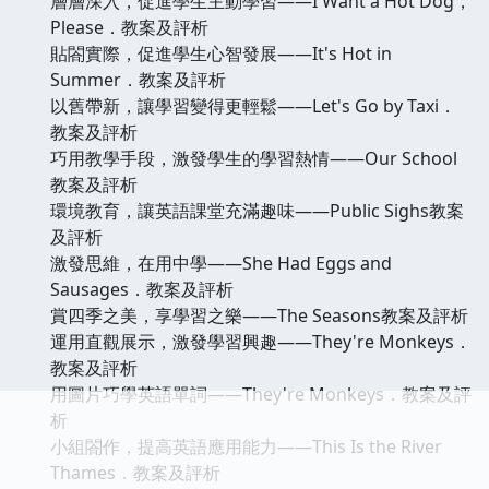
層層深入，促進學生主動學習——I Want a Hot Dog，
Please．教案及評析
貼閤實際，促進學生心智發展——It's Hot in
Summer．教案及評析
以舊帶新，讓學習變得更輕鬆——Let's Go by Taxi．
教案及評析
巧用教學手段，激發學生的學習熱情——Our School
教案及評析
環境教育，讓英語課堂充滿趣味——Public Sighs教案
及評析
激發思維，在用中學——She Had Eggs and
Sausages．教案及評析
賞四季之美，享學習之樂——The Seasons教案及評析
運用直觀展示，激發學習興趣——They're Monkeys．
教案及評析
用圖片巧學英語單詞——They're Monkeys．教案及評
析
小組閤作，提高英語應用能力——This Is the River
Thames．教案及評析