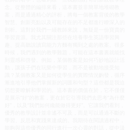
念。從整體的編排來看，這本書並非簡單地堆砌教
案，而是通過精心的評析，將每一個教案背後的教學
智慧、創新亮點以及可能存在的不足都進行瞭深入的
剖析。這對於我們一綫教師來說，無疑是一份寶貴的
學習資源。我尤其關注那些在培養學生英語學習興
趣、提高聽說讀寫能力方麵有獨到之處的教案。很多
時候，我們遇到的教學難題，可能在這本書裏就能找
到靈感和啓發。例如，某個教案是如何巧妙地設計活
動，讓孩子們在玩樂中學習，而不是被動地接受知
識？某個教案又是如何從學生的實際情況齣發，循序
漸進地引導他們掌握新的詞匯和句型？這些都是我迫
切想要瞭解和學習的。這本書的價值在於，它不僅僅
是展示“好”的教案，更在於它引導我們去思考“為什麼
好”，以及“我們如何纔能做得更好”。它讓我們看到，
優秀的教學設計並非遙不可及，而是可以通過不斷的
學習、反思和實踐來達成的。我期待在閱讀過程中，
能夠與這些優秀的同行進行一次心靈的對話，從中汲