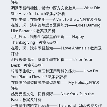
評析
調動學習積極性，體會中西方文化差異——What Did
She Have for Lunch教案及評析
在用中學，在學中用——A Visit to the UN教案及評析
在說、玩、演中鍛煉語言運用能力——Does Daming
Like Banans？教案及評析
小組展示，讓學生做課堂的主角——Happy
Thanksgiving！教案及評析
在看、玩、說中學習新知——I Love Animals！教案及
評析
創設教學情境，讓學生學有所得——It's on Your
Desk．教案及評析
培養學生收集、整理和運用資料的能力——How Do
You Plant a Flower？教案及評析
在愉悅的學習情境中學習新知——My Holiday教案及
評析
感受異國文化，拓寬視野——New Youk Is in the
East．教案及評析
培養學生的跨文化意識——The English Club教案及評