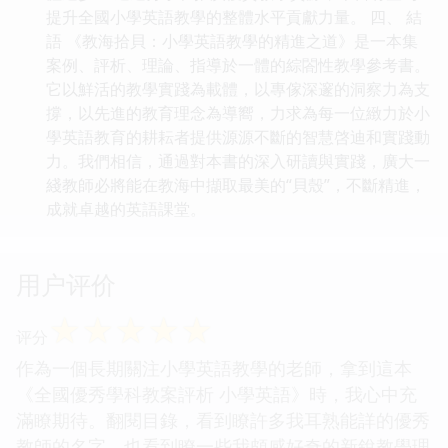
提升全國小學英語教學的整體水平貢獻力量。 四、 結
語 《教海拾貝：小學英語教學的精進之道》是一本集
案例、評析、理論、指導於一體的綜閤性教學參考書。
它以鮮活的教學實踐為載體，以專傢深邃的洞察力為支
撐，以先進的教育理念為導嚮，力求為每一位緻力於小
學英語教育的耕耘者提供源源不斷的智慧啓迪和實踐動
力。我們相信，通過對本書的深入研讀與實踐，廣大一
綫教師必將能在教海中擷取最美的“貝殼”，不斷精進，
成就卓越的英語課堂。
用户评价
☆
☆
☆
☆
☆
评分
作為一個長期關注小學英語教學的老師，拿到這本
《全國優秀學科教案評析 小學英語》時，我心中充
滿瞭期待。翻閱目錄，看到瞭許多我耳熟能詳的優秀
教師的名字，也看到瞭一些我頗感好奇的新銳教學理