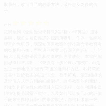
取養分，改進自己的教學方法，最終惠及更多的孩
子。
☆
☆
☆
☆
☆
评分
當我拿到《全國優秀學科教案評析 小學英語》這本
書時，我首先被它嚴謹的標題所吸引。作為一名經驗
豐富的教研員，我深知優秀教案的背後蘊含著教育者
的智慧和心血，而對這些教案進行深入的評析，則能
極大地提升教學質量和促進教師專業成長。本書的編
排思路非常清晰，它並沒有止步於展示“優秀”，而是
更進一步地挖掘“優秀”背後的邏輯和方法。我特彆欣
賞書中對於教案的設計理念、教學策略、活動組織以
及評價方式等方麵的細緻剖析。許多教案的創新點，
例如如何將遊戲化教學融入日常課程，如何利用多媒
體技術提升課堂互動性，以及如何設計多元化的評價
手段來全麵瞭解學生的學習狀況，都讓我眼前一亮。
此外，本書還著重分析瞭教案的適用性和可操作性，