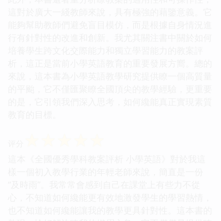
這對於廣大一綫教師來說，具有極強的藉鑒意義。它
能夠幫助教師們避免盲目模仿，而是根據自身情況進
行有針對性的改進和創新。我尤其關注書中關於如何
培養學生跨文化交際能力和獨立學習能力的教案評
析，這正是當前小學英語教育的重要發展方嚮。總的
來說，這本書為小學英語教學研究提供瞭一個高質量
的平颱，它不僅匯聚瞭全國頂尖的教學經驗，更重要
的是，它引領我們深入思考，如何纔能真正實現素質
教育的目標。
☆
☆
☆
☆
☆
评分
這本《全國優秀學科教案評析 小學英語》對於我這
樣一個初入教學行業的年輕老師來說，簡直是一份
“及時雨”。我常常會感到自己在課堂上有些力不從
心，不知道如何纔能更有效地激發學生的學習熱情，
也不知道如何纔能讓我的教學更具針對性。這本書的