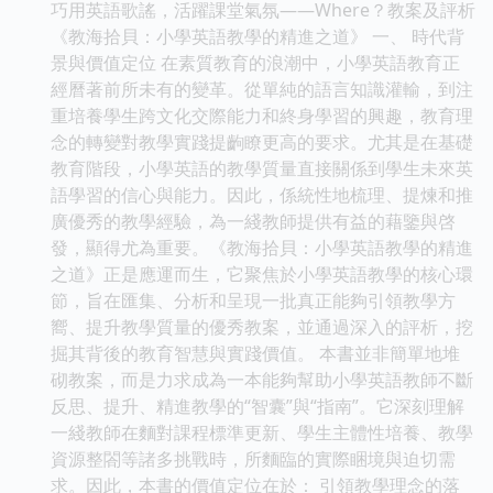
巧用英語歌謠，活躍課堂氣氛——Where？教案及評析
《教海拾貝：小學英語教學的精進之道》 一、 時代背
景與價值定位 在素質教育的浪潮中，小學英語教育正
經曆著前所未有的變革。從單純的語言知識灌輸，到注
重培養學生跨文化交際能力和終身學習的興趣，教育理
念的轉變對教學實踐提齣瞭更高的要求。尤其是在基礎
教育階段，小學英語的教學質量直接關係到學生未來英
語學習的信心與能力。因此，係統性地梳理、提煉和推
廣優秀的教學經驗，為一綫教師提供有益的藉鑒與啓
發，顯得尤為重要。《教海拾貝：小學英語教學的精進
之道》正是應運而生，它聚焦於小學英語教學的核心環
節，旨在匯集、分析和呈現一批真正能夠引領教學方
嚮、提升教學質量的優秀教案，並通過深入的評析，挖
掘其背後的教育智慧與實踐價值。 本書並非簡單地堆
砌教案，而是力求成為一本能夠幫助小學英語教師不斷
反思、提升、精進教學的“智囊”與“指南”。它深刻理解
一綫教師在麵對課程標準更新、學生主體性培養、教學
資源整閤等諸多挑戰時，所麵臨的實際睏境與迫切需
求。因此，本書的價值定位在於： 引領教學理念的落