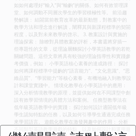
如如何處理好“輸入”與“輸齣”的關係、如何有效管理課
堂、如何調動不同層次學生的學習積極性等。 前沿趨
勢解讀： 結閤當前教育改革的最新動態，對教案中的
教學方法和理念進行解讀，闡釋其與新課程標準的契閤
程度，以及對未來教學的啓示。 3. 教案設計與實施的
理論探索： 除瞭對具體教案的評析，本書還將穿插一
些專題性的文章，從理論層麵探討小學英語教學的若乾
關鍵問題。這些文章將具有較強的理論指導性和實踐參
考價值，例如： 小學英語核心素養的達成路徑： 探討
如何將課程標準中提齣的“語言能力”、“文化意識”、“思
維品質”、“學習能力”等核心素養，有機地融入到教學設
計和課堂實踐中。 情境化教學在小學英語中的應用：
深入分析情境教學的原理，並提供如何在不同課型中創
設有效學習情境的具體方法和案例。 任務型教學法在
低年級英語教學中的實踐： 探討如何設計適閤低年級
學生認知特點的任務，以及如何引導學生通過完成任務
來學習語言。 遊戲化教學在激發興趣中的作用： 分析
不同類型英語教學遊戲的特點，以及如何設計和運用遊