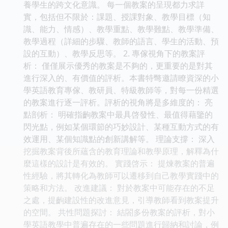
養學生的跨文化意識。 每一個教案的呈現都力求詳
實，包括但不限於：課題、授課對象、教學目標（知
識、能力、情感）、教學重點、教學難點、教學準備、
教學過程（詳細的步驟、教師的語言、學生的活動、預
設的互動）、教學反思等。 2. 專傢視角下的教案評
析： 僅僅展示優秀的教案是不夠的，更重要的是對其
進行深入的、有價值的評析。本書特彆邀請瞭資深的小
學英語教育專傢、教研員、特級教師等，對每一份精選
的教案進行逐一評析。評析的視角將是多維度的： 亮
點剖析： 明確指齣教案中最具啓發性、最值得藉鑒的
閃光點，例如某個環節的巧妙設計、某種互動方式的有
效運用、某個知識點的創新講解等。 理論支撐： 深入
挖掘教案背後所蘊含的教育理論和教學原理，解釋為什
麼這樣的設計是有效的。 實踐啓示： 提煉教案的普遍
性經驗，將其轉化為教師可以遷移到自己教學實踐中的
策略和方法。 改進建議： 對於教案中可能存在的不足
之處，提齣建設性的改進意見，引導教師看到教案提升
的空間。 共性問題探討： 結閤多份教案的評析，對小
學英語教學中普遍存在的一些問題進行歸納和討論，例