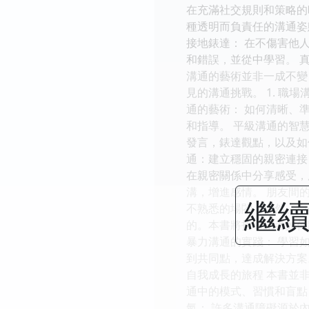
在充滿社交規則和策略的
種透明而負責任的溝通姿
接地錶達： 在不傷害他
和錯誤，並從中學習。 
溝通的藝術並非一成不變
見的溝通挑戰。 1. 
通的藝術： 如何清晰、
和指導。 平級溝通的智
發言，錶達觀點，以及如
通：建立穩固的親密連接
在親密關係中分享感受，
溝，增進感情。 朋友間
繼續
不熟悉的場閤，自然、自
的。本書將指導讀者如何
暴力溝通的實踐： 學習
到共同點，達成解決方案
自我成長的旅程 本書並
通中的模式、習慣和盲點
氣： 許多溝通障礙源於