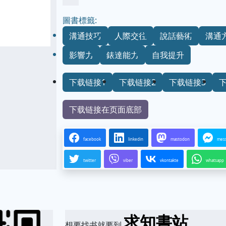
圖書標籤:
溝通技巧
人際交往
說話藝術
溝通
影響力
錶達能力
自我提升
下载链接1
下载链接2
下载链接3
下载链接在页面底部
facebook
linkedin
mastodon
mes
twitter
viber
vkontakte
whatsapp
求知書站
想要找书就要到