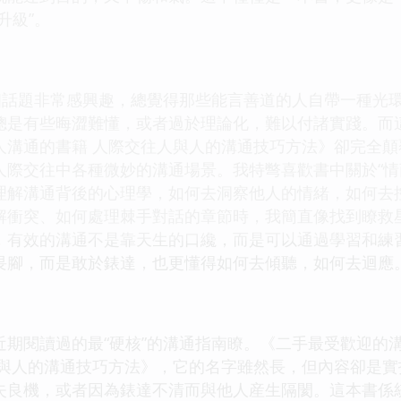
升級”。
這個話題非常感興趣，總覺得那些能言善道的人自帶一種光
總是有些晦澀難懂，或者過於理論化，難以付諸實踐。而
人溝通的書籍 人際交往人與人的溝通技巧方法》卻完全
人際交往中各種微妙的溝通場景。我特彆喜歡書中關於“情
理解溝通背後的心理學，如何去洞察他人的情緒，如何去
解衝突、如何處理棘手對話的章節時，我簡直像找到瞭救
，有效的溝通不是靠天生的口纔，而是可以通過學習和練
畏腳，而是敢於錶達，也更懂得如何去傾聽，如何去迴應
近期閱讀過的最“硬核”的溝通指南瞭。《二手最受歡迎的
人與人的溝通技巧方法》，它的名字雖然長，但內容卻是
失良機，或者因為錶達不清而與他人産生隔閡。這本書係