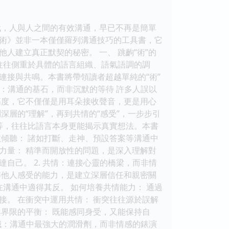
代，人與人之間的有效溝通，早已不再是簡單
術》並非一本僅僅羅列溝通技巧的工具書，它
人建立真正默契的秘密。 一、 跳齣“術”的
們往往側重於具體的語言組織、語氣語調的調
連接與共鳴。本書將帶領讀者超越單純的“術”
聽：溝通的基石，而非沉默的等待 許多人誤以
的高度，它不僅僅是用耳朵接收聲音，更是用心
深層的“理解”，再到共情的“感受”，一步步引
等，往往比語言本身更能揭示真實想法。本書
傾聽： 諸如打斷、走神、預設答案等溝通中
的力量： 精準而開放性的問題，是深入理解對
自己。 2. 共情：連接心靈的橋梁，而非情
解他人感受的能力，是建立深層信任和親密關
溝通中適得其反。 如何培養共情能力： 通過
。 在衝突中運用共情： 衝突往往源於誤解
界限的平衡： 既能感同身受，又能保持自
真誠：溝通中最強大的潤滑劑，而非情感的錶演