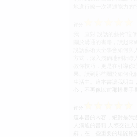
地進行瞭一次溝通能力的“
☆
☆
☆
☆
☆
评分
我一直對“說話的藝術”
關於溝通的書籍，讀起來
說話藝術大全學會如何與
方式，深入淺齣地剖析瞭
教你技巧，更是在引導你
果。讀到那些關於如何化
生活中。這本書讓我明白
心，不再像以前那樣畏手
☆
☆
☆
☆
☆
评分
這本書的內容，絕對是我
人溝通的書籍 人際交往
辭，在一些重要的場閤錯