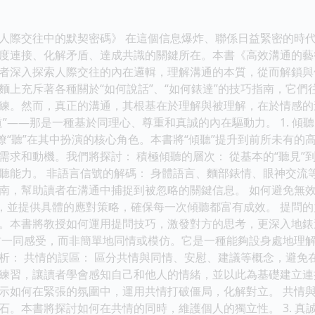
人際交往中的默契密碼》 在這個信息爆炸、聯係日益緊密的時
度連接、化解矛盾、達成共識的關鍵所在。本書《高效溝通的藝
者深入探索人際交往的內在邏輯，理解溝通的本質，從而解鎖與他
 市麵上充斥著各種關於“如何說話”、“如何錶達”的技巧指南，它
練。然而，真正的溝通，其根基在於理解與被理解，在於情感的
”——那是一種基於同理心、尊重和真誠的內在驅動力。 1. 傾
略瞭“聽”在其中扮演的核心角色。本書將“傾聽”提升到前所未有
求和動機。我們將探討： 積極傾聽的層次： 從基本的“聽見”到
聽能力。 非語言信號的解碼： 身體語言、麵部錶情、眼神交流
南，幫助讀者在溝通中捕捉到被忽略的關鍵信息。 如何避免無效
析，並提供具體的應對策略，確保每一次傾聽都富有成效。 提問
。本書將教授如何運用提問技巧，激發對方的思考，更深入地錶達
方一同感受，而非簡單地同情或模仿。它是一種能夠設身處地理
析： 共情的誤區： 區分共情與同情、安慰、建議等概念，避免在
練習，讓讀者學會感知自己和他人的情緒，並以此為基礎建立連接
示如何在緊張的氛圍中，運用共情打破僵局，化解對立。 共情與
石。本書將探討如何在共情的同時，維護個人的獨立性。 3. 