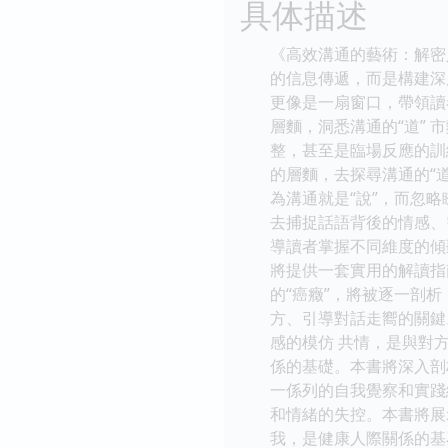
具体描述
《高效溝通的藝術：解密
的信息傳遞，而是構建深
更像是一扇窗口，帶領讀
層麵，洞悉溝通的“道”
整，甚至是臨場反應的訓
的層麵，去探尋溝通的“道
為溝通就是“說”，而忽
去捕捉話語背後的情感、需
導讀者掌握不同維度的傾
將提供一套實用的解讀指
的“癌癥”，將被逐一剖
方、引導對話走嚮的關鍵
感的模仿 共情，是與對
係的基礎。本書將深入剖
一係列的自我覺察和實踐
和情緒的失控。本書將展
我，是健康人際關係的基