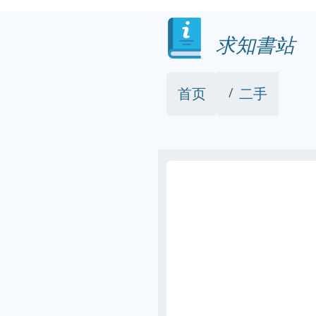
求知書站
首页
二手