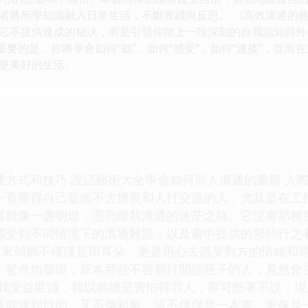
者將所學知識融入日常生活，不斷實踐與反思。 《高效溝通的藝
它不提供速成的秘訣，而是引領你踏上一段深刻的自我認知與外
重要的是，你將學會如何“聽”，如何“感受”，如何“連接”，從
更美好的生活。
通方式和技巧 說話藝術大全學會如何與人溝通的書籍 人
一直覺得自己是個不太擅長和人打交道的人，尤其是在工
書就像一盞明燈，照亮瞭我溝通的迷茫之路。它沒有那種
感受到不同情境下的溝通難題，以及書中提供的那些行之
，原來傾聽不僅僅是用耳朵，更是用心去感受對方的情緒和
，驚奇地發現，原本那些不容易打開話匣子的人，竟然會
讓我受益匪淺，我以前總是害怕得罪人，寜可憋著不說，
既能達到目的，又不傷和氣。這不僅僅是一本書，更像是