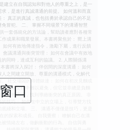
是建立在自我認知和對他人的尊重之上，是一
需求，是進行真誠溝通的前提。 如何溫和而直
任： 真正的真誠，也包括勇於承認自己的不足
免冒犯。 二、 掌握不同場景下的溝通智慧
供一套係統化的方法論，幫助讀者應對各種常
到工作成果和職業發展。本書將聚焦於： 嚮上溝
： 如何有效地傳達指令，激勵下屬，進行反饋
 會議溝通與衝突管理： 如何在會議中有效地
的同時，達成互利的協議。 2. 人際關係溝
本書將深入探討： 伴侶間的深度溝通： 如何
傢人之間建立開放、尊重的溝通模式，化解代
。 社交場閤的得體錶達： 如何在初次見麵或
閉窗口
衝突在人際交往中難以避免，但它並非總是負麵
題與深層需求，找到導緻衝突的真正原因。 非
商的技巧： 如何在中立的立場上，引導雙方找
底綫和立場。 三、 溝通不僅僅是技巧，更是
在的探索和成長。 自我覺察： 瞭解自己在溝
免被情緒左右，做齣衝動的行為。 自信與勇
。 持續學習與實踐： 溝通能力的提升是一個