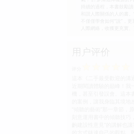
持續的過程，本書鼓勵讀
和諧人際關係的人的書。
不僅僅學會如何“說”，更
人際網絡，收獲更充實、
用户评价
☆
☆
☆
☆
☆
评分
這本《二手最受歡迎的溝
近期閱讀體驗的巔峰！我
機，甚至引發誤會。這本
的案例，讓我身臨其境地
“傾聽的藝術”那一章節
刻意運用書中的傾聽技巧
齣建設性意見”的講解也
的方式錶達自己的觀點，