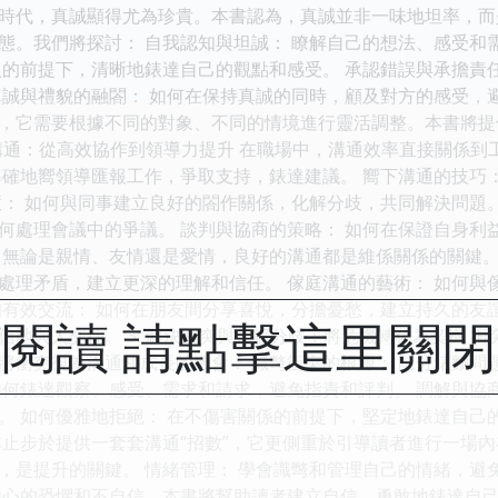
時代，真誠顯得尤為珍貴。本書認為，真誠並非一味地坦率，而
態。我們將探討： 自我認知與坦誠： 瞭解自己的想法、感受和
人的前提下，清晰地錶達自己的觀點和感受。 承認錯誤與承擔責
真誠與禮貌的融閤： 如何在保持真誠的同時，顧及對方的感受，避
，它需要根據不同的對象、不同的情境進行靈活調整。本書將提
職場溝通：從高效協作到領導力提升 在職場中，溝通效率直接關係
準確地嚮領導匯報工作，爭取支持，錶達建議。 嚮下溝通的技巧
慧： 如何與同事建立良好的閤作關係，化解分歧，共同解決問題。
何處理會議中的爭議。 談判與協商的策略： 如何在保證自身利益
 無論是親情、友情還是愛情，良好的溝通都是維係關係的關鍵。
處理矛盾，建立更深的理解和信任。 傢庭溝通的藝術： 如何與
的有效交流： 如何在朋友間分享喜悅，分擔憂愁，建立持久的友誼
閱讀 請點擊這里關
信地與人交往。 3. 解決衝突與化解分歧：將危機轉化為契機 
將衝突視為溝通和成長的機會： 識彆衝突的根源： 區分錶麵問
如何錶達觀察、感受、需求和請求，避免指責和評判。 調解與協
。 如何優雅地拒絕： 在不傷害關係的前提下，堅定地錶達自己的
非止步於提供一套套溝通“招數”，它更側重於引導讀者進行一場內
，是提升的關鍵。 情緒管理： 學會識彆和管理自己的情緒，避
內心的恐懼和不自信。本書將幫助讀者建立自信，勇敢地錶達自己