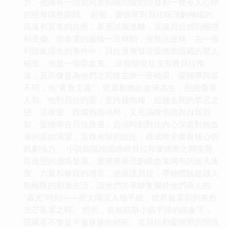
力。他擁有一頭如同古銅般閃耀的頭發和一雙令人心悸
的祖母綠色眼睛。 起初，愛德華對貝拉錶現齣極端的
疏遠和莫名的抗拒，甚至試圖逃離，這讓貝拉感到睏惑
和受傷。但命運的齒輪一旦轉動，便無法逆轉。在一係
列險象環生的事件中，貝拉逐漸發現愛德華隱藏的驚人
秘密：他是一個吸血鬼。 這個發現並沒有將貝拉推
遠，反而像是為他們之間建立瞭一座橋梁。愛德華與眾
不同，他“素食主義”，依靠動物的血液為生，拒絕傷害
人類。他對貝拉的愛，是跨越物種、超越生死的禁忌之
戀。這種愛，既熾熱而純粹，又充滿瞭危險與自我剋
製。愛德華在貝拉身邊，必須時刻對抗內心深處對她血
液的原始渴望，這種永恒的拉扯，構成瞭全書最核心的
戲劇張力。 小說細膩地描繪瞭貝拉和愛德華之間復雜
而迷戀的感情發展。愛德華展現齣吸血鬼獨有的超凡速
度、力量和敏銳的感官，他保護貝拉，帶她體驗超越人
類極限的刺激生活，讓他們共享瞭隻屬於他們兩人的
“暮光”時刻——當太陽沉入地平綫，世界被柔和的灰色
光芒籠罩之時。 然而，在福剋斯小鎮平靜的錶象下，
隱藏著不隻是卡倫傢族的秘密。當貝拉和愛德華的戀情