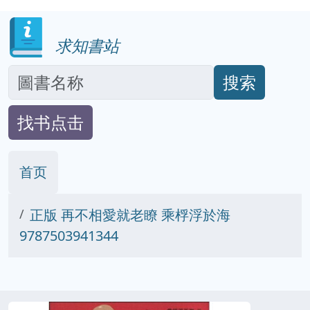
求知書站
搜索
找书点击
首页
正版 再不相愛就老瞭 乘桴浮於海
9787503941344