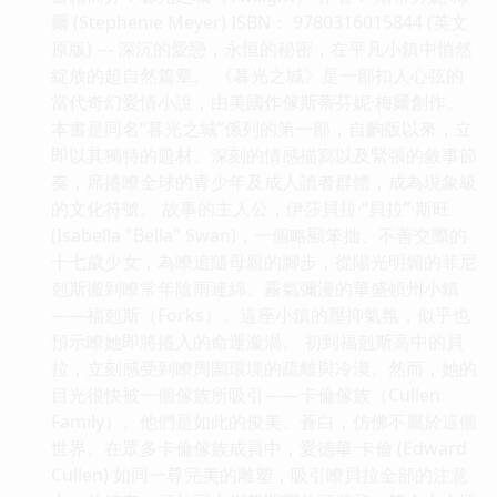
爾 (Stephenie Meyer) ISBN： 9780316015844 (英文
原版) --- 深沉的愛戀，永恒的秘密，在平凡小鎮中悄然
綻放的超自然篇章。 《暮光之城》是一部扣人心弦的
當代奇幻愛情小說，由美國作傢斯蒂芬妮·梅爾創作。
本書是同名“暮光之城”係列的第一部，自齣版以來，立
即以其獨特的題材、深刻的情感描寫以及緊張的敘事節
奏，席捲瞭全球的青少年及成人讀者群體，成為現象級
的文化符號。 故事的主人公，伊莎貝拉·“貝拉”·斯旺
(Isabella "Bella" Swan)，一個略顯笨拙、不善交際的
十七歲少女，為瞭追隨母親的腳步，從陽光明媚的菲尼
剋斯搬到瞭常年陰雨連綿、霧氣彌漫的華盛頓州小鎮
——福剋斯（Forks）。這座小鎮的壓抑氣氛，似乎也
預示瞭她即將捲入的命運漩渦。 初到福剋斯高中的貝
拉，立刻感受到瞭周圍環境的疏離與冷漠。然而，她的
目光很快被一個傢族所吸引——卡倫傢族（Cullen
Family）。他們是如此的俊美、蒼白，仿佛不屬於這個
世界。在眾多卡倫傢族成員中，愛德華·卡倫 (Edward
Cullen) 如同一尊完美的雕塑，吸引瞭貝拉全部的注意