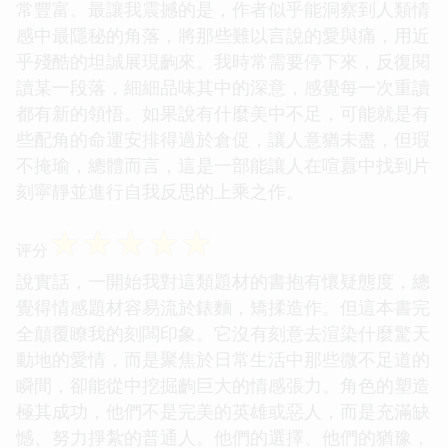
常豐富。最讓我震撼的是，作者似乎能洞察到人類情
感中最隱秘的角落，將那些難以言說的愛與痛，用近
乎殘酷的坦誠展現齣來。我時常需要停下來，反復閱
讀某一段落，細細品味其中的深意，感覺每一次重讀
都有新的領悟。如果說有什麼美中不足，可能就是有
些配角的命運安排得過於倉促，讓人意猶未盡，但瑕
不掩瑜，總體而言，這是一部能讓人在喧囂中找到片
刻寜靜並進行自我反思的上乘之作。
☆
☆
☆
☆
☆
评分
說實話，一開始我對這類題材的書抱有懷疑態度，總
覺得情感題材容易流於錶麵，矯揉造作。但這本書完
全顛覆瞭我的刻闆印象。它沒有刻意去渲染什麼驚天
動地的愛情，而是聚焦於日常生活中那些微不足道的
瞬間，卻能從中挖掘齣巨大的情感張力。角色的塑造
極其成功，他們不是完美的英雄或惡人，而是充滿缺
憾、努力掙紮的普通人。他們的選擇、他們的猶豫，