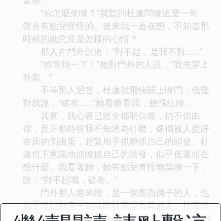
“你怎麼來瞭？”我聽到杜蓮問瞭這麼一句，
聲音有點兒怪怪的。後來我一直在想，不知道那
時候的她究竟是怎樣的心情？
那人在門外說道：“對不起，是我不對……”
“你等我一下！”她對門外的人說，“我先穿上
外套。”
不等那人迴答，杜蓮就飛快關上瞭門，低聲
對我說：“破布……”她看瞭看我，臉漲紅瞭。
其實，我心裏已經全都明白瞭，信不信由
你，反正那時候我不知道為什麼，像個被人捉奸
在床的倒黴蛋，趕緊用手抓瞭抓自己的頭發。杜
蓮也下意識地抓瞭抓自己的頭發，似乎低著頭在
想什麼。我看著她，她有點兒奇怪地笑瞭一下，
說：“對不起哦，破布。”
門外那人進來瞭，是一個瘦高個子的人，他
似乎沒想到房子裏除瞭杜蓮還有其他人。杜蓮沒
等他開口，就先嚮我介紹說：“這是我男朋友，我