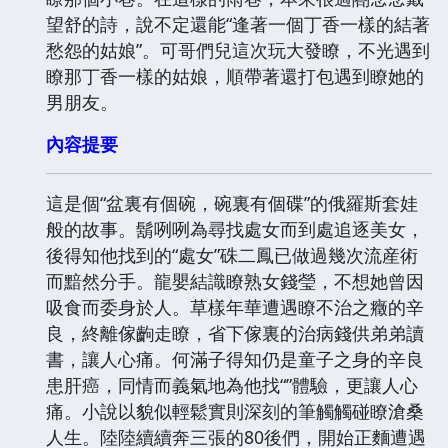
望舒的詩，說不定還能“逢著一個丁香一樣的結著
愁怨的姑娘”。可哥們兒這次玩大發瞭，不光遇到
瞭那丁香一樣的姑娘，順帶著還打包遇到瞭她的
男朋友。
內容提要
這是個“盆裏有個碗，碗裏有個碟”的俄羅斯套娃
般的故事。鬍咧咧為尋找處女而到處追逐美女，
後得知他找到的“處女”硃二鳳已做過幾次流産術
而黯然分手。龍嬰結識瞭熟女錢瑩，不想她曾因
吸食而委身於人。草樣年華遭遇瞭不治之癥的辛
良，終離傢齣走瞭，省下傢裏的治病錢供弟弟讀
書，讓人心痛。何滿子得知仍是童子之身的辛良
患肝癌，同情而義氣地為他找“”體驗，更讓人心
痛。小說以貌似輕鬆實則深刻的筆觸觸碰瞭滄桑
人生。陸陸續續奔三張的80後們，開始正麵遭遇