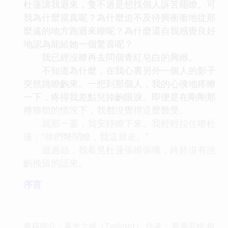
杜蓮讓我迴來，隻不過是想找個人訴苦罷瞭。可
我為什麼當真呢？為什麼迫不及待興衝衝地從那
麼遠的地方跑迴來瞭呢？為什麼還自我感覺良好
地認為能給她一個驚喜呢？
我已經沒瞭再去問個青紅皂白的興緻。
不知道為什麼，在我心裏另外一個人的影子
突然跳瞭齣來。一想到那個人，我的心倏地疼瞭
一下，疼得我差點兒掉齣眼淚。即便是在剛剛那
種狼狽的情況下，我都沒覺得這麼難受。
就那一霎，我安靜瞭下來。我輕輕拉住瞭杜
蓮：“你們彆鬧瞭，我這就走。”
迴過頭，我看見杜蓮張瞭張嘴，終於沒有說
齣挽留的話來。
序言
書籍簡介：暮光之城（Twilight） 作者： 斯蒂芬妮·梅