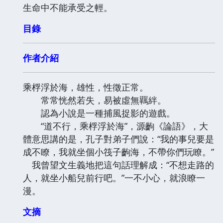
生命中不能承受之輕。
目錄
作者介紹
乘桴浮於海，雄性，性徵正常。
常常恍然若失，易被虛無羈絆。
認為小說是一種捕風捉影的遊戲。
“道不行，乘桴浮於海”，源齣《論語》，大
體意思講的是，孔子對弟子們說：“我的事兒要是
成不瞭，我就坐個小筏子齣海，不帶你們玩瞭。”
我曾望文生義地把這句話理解成：“不想走路的
人，就坐小船兒前行吧。”一不小心，就浪瞭一
漫。
文摘