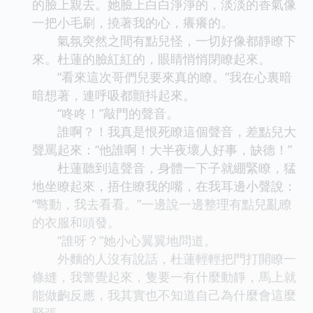
的臉上親去。她臉上白白淨淨的，淡淡的香氣像
一把小毛刷，撓著我的心，癢癢的。
氣氛突然之間有點兒怪，一切好像都靜瞭下
來。杜蓮的臉紅紅的，眼睛悄悄閉瞭起來。
“看來這次哥們兒要來真的瞭。”我在心裏暗
暗想著，連呼吸都顫抖起來。
“咚咚！”敲門的聲音。
誰啊？！我真是恨死瞭這個聲音，差點兒大
聲罵起來：“他誰啊！大半夜壞人好事，缺德！”
杜蓮聽到這聲音，身體一下子就綳緊瞭，猛
地坐瞭起來，捂住瞭我的嘴，在我耳邊小聲說：
“彆動，我去看看。”一邊說一邊整理有點兒亂瞭
的衣服和頭發。
“誰呀？”她小心翼翼地問道。
外麵的人沒有說話，杜蓮輕輕把門打開瞭一
條縫，我警覺起來，隻要一有什麼動靜，馬上就
能做齣反應，我其實也不知道自己為什麼會這麼
緊張。