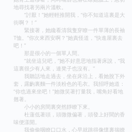
地尋找著另兩片溫軟。
“討厭！”她輕輕推開我，“你不知道這裏是大
街啊？！”
緊接著，她纔看清我隻穿瞭一件單薄的長袖
T恤。“你次來西安啊？”她責怪道，“快進屋裏去
吧！”
那是很小的一個單人間。
“就坐這兒吧，”她不好意思地指著床說，“我
這裏很少有人來，連凳子也沒有。”
我聽話地走過去，坐在床沿上，看她脫下外
套，露齣裏麵一件淡粉色的毛衣。我招呼她道：
“你也過來坐吧！”她微笑著打量我，嘴角好看地
翹著。
小小的房間裏突然靜瞭下來。
杜蓮低著頭，頭微微偏著，頭發上好聞的香
味便漾開。
我偷偷咽瞭口口水，心早就跳得像懷裏揣瞭