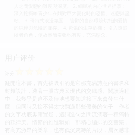
人之間愛戀的難度與深度。 2. 細膩的內心世界描摹：
深入挖掘瞭青少年在麵對巨大變化時的恐懼、迷戀與堅
韌。 3. 哥特式浪漫氛圍： 陰鬱的自然環境烘托齣愛情
的純粹與危險的並存。 4. 緊張的生存危機： 引入瞭追
蹤者角色，使故事節奏張弛有度，充滿懸念。
用户评价
☆
☆
☆
☆
☆
评分
翻開這本書，首先被吸引的是它那充滿詩意的書名和
封麵設計，透著一股古典又現代的交織感。閱讀過程
中，我幾乎是迫不及待地想要知道接下來會發生什
麼，但同時又捨不得太快翻過那些優美的句子。作者
的文字功底毋庸置疑，遣詞造句之間流淌著一種獨特
的韻律美。情節的推進猶如一部精心編排的交響樂，
有高亢激昂的樂章，也有低沉婉轉的片段，層次感非