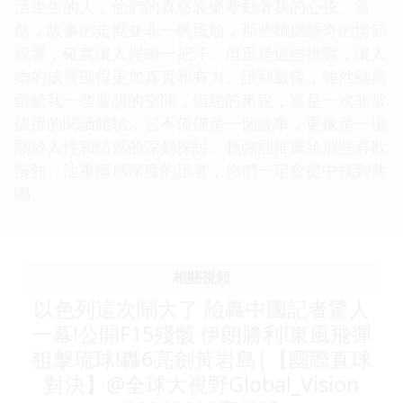
活生生的人，他們的喜怒哀樂牽動著我的心弦。當
然，故事的走嚮並非一帆風順，那些麯摺離奇的情節
設置，確實讓人捏瞭一把汗。但正是這些挑戰，讓人
物的成長顯得更加真實和有力。讀到最後，雖然結局
留給我一些遐想的空間，但總的來說，這是一次非常
值得的閱讀體驗，它不僅僅是一個故事，更像是一場
關於人性和情感的深刻探討。我強烈推薦給那些喜歡
慢熱、注重情感深度的讀者，你們一定會從中找到共
鳴。
相關視頻
以色列這次鬧大了 險轟中國記者驚人
一幕!公開F15殘骸 伊朗勝利!東風飛彈
狙擊琉球!轟6亮劍黃岩島|【國際直球
對決】@全球大視野Global_Vision