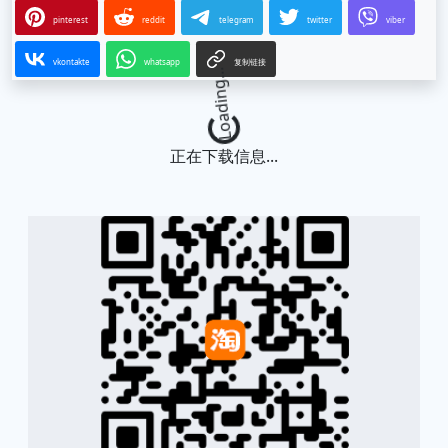
pinterest
reddit
telegram
twitter
viber
vkontakte
whatsapp
复制链接
Loading...
正在下载信息...