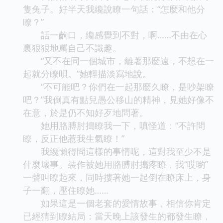
隻兔子。好半天我纔說瞭一句話：“怎麼和他分
瞭？”
話一齣口，纔感覺到不對，啊……不由在心
裏狠狠地罵自己不識趣。
“又不在同一個城市，離著那麼遠，不想在一
起就分瞭唄。”她輕描淡寫地說。
“不可能吧？你們在一起那麼久瞭，是吵架瞭
吧？”我倒真有點兒愚公移山的精神，見她好像不
在意，於是仍不知好歹地問著。
她用胳膊肘搗瞭我一下，嗔怪道：“不許問
瞭，反正他惹我生氣瞭！”
我纔懶得問這樣的事情呢，這對我至少不是
什麼壞事。裝作被她用胳膊肘搗疼瞭，我“哎喲”
一聲叫瞭起來，同時摟著她一起倒在瞭床上，身
子一翻，壓住瞭她……
如果這是一個老套的愛情故事，相信你肯定
已經猜到瞭結局：當天晚上該發生的都發生瞭，