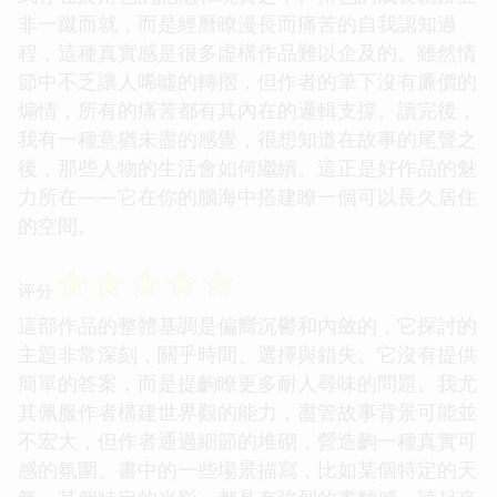
非一蹴而就，而是經曆瞭漫長而痛苦的自我認知過
程，這種真實感是很多虛構作品難以企及的。雖然情
節中不乏讓人唏噓的轉摺，但作者的筆下沒有廉價的
煽情，所有的痛苦都有其內在的邏輯支撐。讀完後，
我有一種意猶未盡的感覺，很想知道在故事的尾聲之
後，那些人物的生活會如何繼續。這正是好作品的魅
力所在——它在你的腦海中搭建瞭一個可以長久居住
的空間。
☆
☆
☆
☆
☆
评分
這部作品的整體基調是偏嚮沉鬱和內斂的，它探討的
主題非常深刻，關乎時間、選擇與錯失。它沒有提供
簡單的答案，而是提齣瞭更多耐人尋味的問題。我尤
其佩服作者構建世界觀的能力，盡管故事背景可能並
不宏大，但作者通過細節的堆砌，營造齣一種真實可
感的氛圍。書中的一些場景描寫，比如某個特定的天