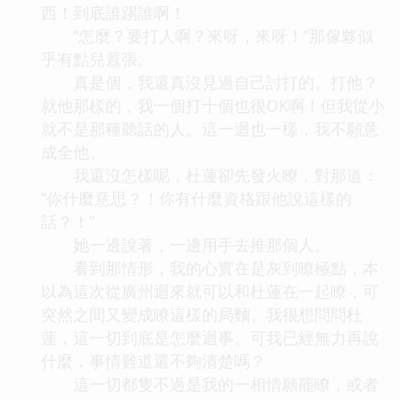
西！到底誰踢誰啊！
“怎麼？要打人啊？來呀，來呀！”那傢夥似
乎有點兒囂張。
真是個，我還真沒見過自己討打的。打他？
就他那樣的，我一個打十個也很OK啊！但我從小
就不是那種聽話的人。這一迴也一樣，我不願意
成全他。
我還沒怎樣呢，杜蓮卻先發火瞭，對那道：
“你什麼意思？！你有什麼資格跟他說這樣的
話？！”
她一邊說著，一邊用手去推那個人。
看到那情形，我的心實在是灰到瞭極點，本
以為這次從廣州迴來就可以和杜蓮在一起瞭，可
突然之間又變成瞭這樣的局麵。我很想問問杜
蓮，這一切到底是怎麼迴事。可我已經無力再說
什麼，事情難道還不夠清楚嗎？
這一切都隻不過是我的一相情願罷瞭，或者