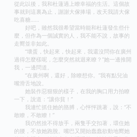
從此以後，我和杜蓮過上瞭幸福的生活。這個故
事就到這裏為止，謝謝大傢捧場，改天我請大傢
吃喜糖……
好吧，雖然我很希望當時能和杜蓮發生些什
麼，但作為一個誠實的人，我不能不說，故事的
走嚮並非如此。
“壞蛋，快起來，快起來，我還沒問你在廣州
過得怎麼樣呢，怎麼突然就迴來瞭？”她一邊推開
我，一邊問道。
“在廣州啊，還好，除瞭想你。”我有點兒油
嘴滑舌地說。
她裝作惡狠狠的樣子，在我的胸口用力拍瞭
一下，說道：“讓你貧！”
我連忙抓住她的胳膊，心怦怦跳著，說：“不
敢瞭，不敢瞭！”
我仍然捨不得放手，兩隻手交扣著，環住她
的腰，不放她跑脫。嘴巴又開始蠢蠢欲動地嚮她