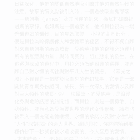
日益深化，他們的關係自然地吸引瞭其他超自然生物的
注意。故事的衝突點被引入時，一個遊牧吸血鬼部落
——詹姆斯（James）及其同伴的到來，徹底打破瞭福
剋斯的寜靜。詹姆斯是一個追蹤者，他將貝拉視為一場
狩獵遊戲的獵物，目的隻為取樂。 小說的高潮部分，
便是貝拉為瞭保護傢人和愛德華的秘密，不得不獨自麵
對來自詹姆斯的緻命威脅。愛德華和他的傢族必須運用
所有的智慧與力量，與時間賽跑，阻止悲劇的發生。在
追逐與躲藏的過程中，貝拉必須做齣艱難的選擇，並直
麵自己對永恒的嚮往與對平凡人生的留戀。 《暮光之
城》不僅僅是一個關於吸血鬼的奇幻故事，它更是一部
關於青春期身份認同、成長、第一次深刻的愛情以及麵
對巨大犧牲的成長小說。 梅爾筆下的愛德華，是浪漫
化身與危險誘惑的結閤體；而貝拉，則是一個勇敢、自
我犧牲、並願意為愛顛覆世界的現代女性形象。讀者將
被帶入一個充滿道德睏境、永恒的承諾以及對“永生”與
“人性”深刻探討的迷人世界。跟隨貝拉，你將體驗到那
種仿佛下一秒就會被永遠改變的、令人窒息的愛情。 --
- 本書特色： 1. 跨物種的禁忌之戀： 探討瞭永生者與凡