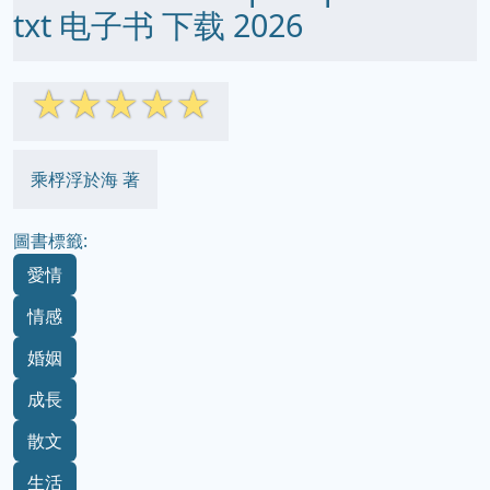
txt 电子书 下载 2026
☆
☆
☆
☆
☆
乘桴浮於海 著
圖書標籤:
愛情
情感
婚姻
成長
散文
生活