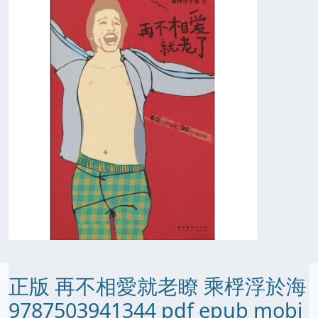
正版 再不相愛就老瞭 乘桴浮於海
9787503941344 pdf epub mobi