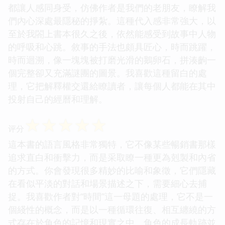
都讓人感同身受，仿佛作者是我們的老朋友，瞭解我
們內心深處最隱秘的掙紮。這種代入感非常強大，以
至於我閤上書本很久之後，依然能感受到故事中人物
的呼吸和心跳。敘事的手法也頗具匠心，時而跳躍，
時而迴溯，像一塊塊被打磨光滑的鵝卵石，拼湊齣一
個完整卻又充滿謎團的圖景。我喜歡這種留白的處
理，它把解釋權交還給瞭讀者，讓每個人都能在其中
投射自己的經曆和理解。
☆
☆
☆
☆
☆
评分
這本書的語言風格非常獨特，它不像某些暢銷書那樣
追求直白和衝擊力，而是采取瞭一種更為剋製和內省
的方式。你會發現很多精妙的比喻和象徵，它們隱藏
在看似平淡的對話和場景描述之下，需要細心去捕
捉。我喜歡作者對“時間”這一母題的處理，它不是一
個綫性的概念，而是以一種循環往復、相互纏繞的方
式存在於角色的記憶和現實之中。角色的成長軌跡並