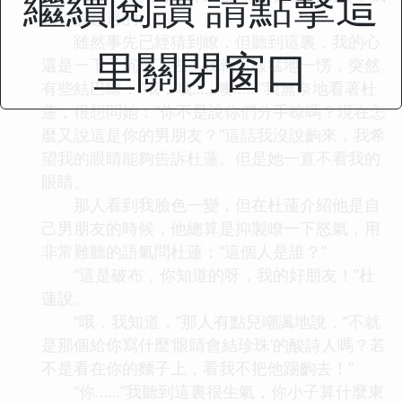
繼續閱讀 請點擊這
跟你提起過的。”
雖然事先已經猜到瞭，但聽到這裏，我的心
里關閉窗口
還是一下子沉瞭下去。我就這樣猛地一愣，突然
有些結巴瞭：“哦，哦……噢……”我無奈地看著杜
蓮，很想問她：“你不是說你們分手瞭嗎？現在怎
麼又說這是你的男朋友？”這話我沒說齣來，我希
望我的眼睛能夠告訴杜蓮。但是她一直不看我的
眼睛。
那人看到我臉色一變，但在杜蓮介紹他是自
己男朋友的時候，他總算是抑製瞭一下怒氣，用
非常難聽的語氣問杜蓮：“這個人是誰？”
“這是破布，你知道的呀，我的好朋友！”杜
蓮說。
“哦，我知道，”那人有點兒嘲諷地說，“不就
是那個給你寫什麼‘眼睛會結珍珠’的酸詩人嗎？若
不是看在你的麵子上，看我不把他踢齣去！”
“你……”我聽到這裏很生氣，你小子算什麼東