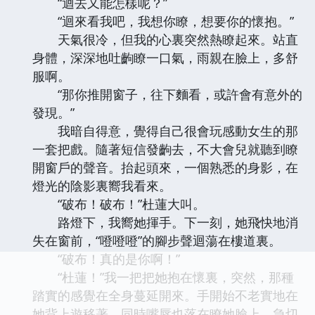
“迴去又能怎樣呢？”
“迴來看我吧，我想你瞭，想要你的懷抱。”
天氣很冷，但我的心裏突然熱瞭起來。站直
身體，深深地吐齣瞭一口氣，雨親在臉上，多舒
服啊。
“那你推開窗子，往下麵看，或許會有意外的
發現。”
我暗自得意，覺得自己很會玩感動女生的那
一套把戲。隨著短信發齣去，不大會兒就聽到瞭
開窗戶的聲音。抬起頭來，一個熟悉的身影，在
燈光的陰影裏嚮我看來。
“破布！破布！”杜蓮大叫。
路燈下，我嚮她揮手。下一刻，她飛快地消
失在窗前，“噔噔噔”的腳步聲迴蕩在樓道裏。
“破布！真的是你啊！”
“杜蓮！”我一把把她抱在懷裏，突然，那種
踏實的感覺在全身蔓延開來。手開始不老實地在
她背上遊移著，同時嘴唇也落在瞭她臉上，急切