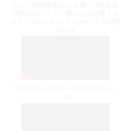
忘崽 - 你的愛像自由落體 ◖可我還貪
戀那剎那的引力，哪怕結局是墜入深
海底◗ [Official Lyric Video] 官方動態
歌詞版
也许相爱只是意外 (我们本不该在一
块)