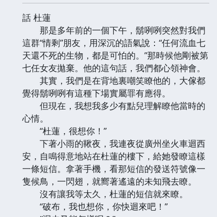
話 杜蓮
那是多年前的一個下午，鬍咧咧突然對我們
這群“情剩”朋友，用深沉的語氣說：“任何流血七
天還不死的生物，都是可怕的。”那時候他剛被第
七任女友拋棄。他的這句話，我們都心領神會。
其實，我們是在背地裏嘲笑瞭他的，大傢都
覺得鬍咧咧有這種下場實屬罪有應得。
但現在，我想我多少有點兒理解瞭他當時的
心情。
“杜蓮，很想你！”
下著小雨的鞦夜，我連夜從廣州坐火車迴西
安，自鳴得意地站在杜蓮的樓下，給她發瞭這樣
一條短信。拿著手機，看那短信的發送符號像一
隻候鳥，一閃翅，就嚮著遙遠的未知飛去瞭。
沒有讓我等太久，杜蓮的短信就來瞭。
“破布，我也想你，你快迴來吧！”