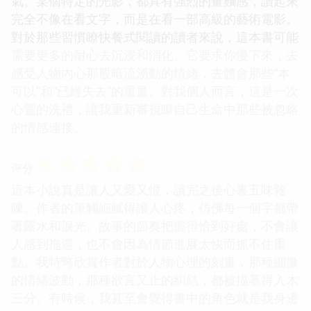
氣、某個特定的光影，都具有強烈的畫麵感，讀起來
完全不像在看文字，而是在看一部高級的藝術電影。
對於那些習慣瞭快餐式閱讀的讀者來說，這本書可能
需要更多的耐心去沉浸和消化。它要求你慢下來，去
感受人物內心那股暗流湧動的情緒，去體會那些“本
可以”和“已經失去”的重量。對我個人而言，這是一次
心靈的洗禮，讓我重新審視瞭自己生命中那些被忽略
的情感連接。
☆
☆
☆
☆
☆
评分
這本小說真是讓人又愛又恨，讀完之後心裏五味雜
陳。作者的筆觸細膩得讓人心疼，仿佛每一個字都帶
著露水和淚光。故事的節奏把握得恰到好處，不會讓
人感到拖遝，也不會因為情節進展太快而抓不住重
點。我特彆欣賞作者對於人物心理的刻畫，那種細微
的情緒波動，那種欲言又止的糾結，都被描摹得入木
三分。有時候，我甚至會覺得書中的角色就是我身邊