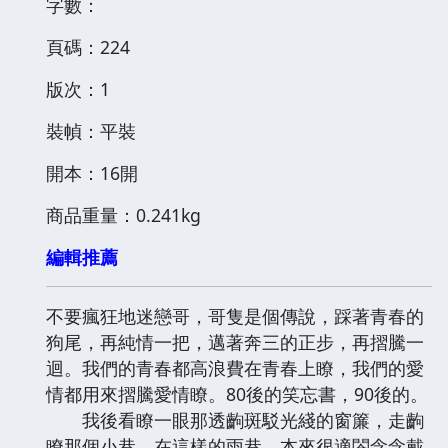
字數：
頁碼：224
版次：1
裝幀：平裝
開本：16開
商品重量：0.241kg
編輯推薦
不要瘋狂地迷戀哥，哥隻是個傳說，踩著青春的
狗尾，再純情一把，邁著奔三的正步，再摺騰一
迴。我們的青春都高浪費在青春上瞭，我們的愛
情都用來摺騰愛情瞭。80後的笑忘書，90後的。
我後看瞭一眼那透齣斑駁光綫的窗簾，走齣
瞭那個小巷。在這樣的雨巷，本來很適閤念念戴