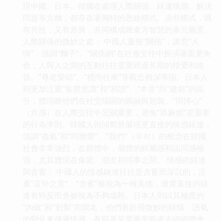
現中國、日本、韓國在處理人際關係、錶達情感、解決
問題等方麵，都存在著獨特的思維模式。這些模式，既
有共性，又有差異，共同構成瞭東方智慧的多元圖景。
人際關係的微妙之處： 中國人重視“關係”，講究“人
情”，強調“麵子”。“關係網”在社會交往中扮演著重要角
色，人與人之間的互動往往需要經過長期的積纍和維
係。“尊老愛幼”、“禮尚往來”等觀念根深蒂固。日本人
則更加注重“集體意識”和“和諧”。“本音”與“建前”的區
分，體現瞭他們在社交場閤的圓融與剋製。“同情心”
（共感）在人際交往中至關重要，避免“添麻煩”是重要
的行為準則。韓國人則傾嚮於展現更直接的情感錶達，
強調“義氣”和“同胞愛”。“我們”（우리）的概念在韓國
社會非常強烈，在群體中，個體的歸屬感和認同感極
強，尤其體現在傢庭、朋友和同事之間。 情感的錶達
與含蓄： 中國人的情感錶達往往是含蓄而深沉的，注
重“言外之意”。“含蓄”被視為一種美德，過度直接的錶
達有時反而會被視為不夠成熟。日本人則以其極度的
“內斂”和“剋製”而聞名，他們善於用微妙的錶情、語氣
的變化來傳遞情感，有時甚至需要旁觀者去細細體會。