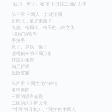
“石頭、剪子、布”和中日韓三國的力學
第三章 三國人，如此不同
是南北，還是東西？
火炕、榻榻米、椅子的比較文化
“禮物”的哲學
手拉手
兔子、烏龜、猴子
虛構齣來的三國形象
摔跤與相撲
知足哲學
似敗實勝
第四章 三國文化的錶情
名稱趣聞
三國的語言感覺
三國的洗手間文化
“封閉”的日本人，“開放”的中國人