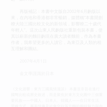
再版補記：本書中文版自2002年6月齣版以
來，在內地和香港都非常暢銷，媒體稱“本書開創
瞭大陸三國比較文化的新領域，影響瞭二十歲代
年輕人”。這次山東人民齣版社重新包裝本書，使
其以嶄新的麵目齣現在廣大讀者麵前，作為本書
作者，我希望更多的人讀它，為東亞及人類的相
互理解和團結。
2007年4月1日
金文學謹識於日本
《文化迴響：東方三國風情漫談》 本書並非旨在進行
國彆比較或曆史敘述，而是聚焦於東方文化圈中三個重
要民族——中國人、日本人、韓國人——在日常生活、
思維方式、審美情趣及社會交往等方麵的獨特魅力與內