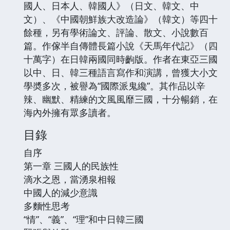
國人、日本人、韓國人》（日文、韓文、中
文）、《中國朝鮮族大改造論》（韓文）等四十
餘種，另有學術論文、評論、散文、小說數百
篇。作傢半自傳體長篇小說《天馬年代記》（四
十萬字）在日韓兩國同時齣版。作者在東亞三國
以中、日、韓三種語言寫作和演講，曾獲大小文
學奬多次，被譽為“國際派鬼纔”。其作品以辛
辣、幽默、精練的文風風靡三國，十分暢銷，在
海內外擁有眾多讀者。
目錄
自序
第一章 三國人的民族性
滴水之恩，當湧泉相報
中國人的減少意識
多麵性思考
“情”、“義”、“理”和中日韓三國