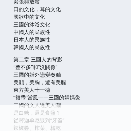
緊張與放鬆
口的文化，耳的文化
國歌中的文化
三國的沐浴文化
中國人的民族性
日本人的民族性
韓國人的民族性
第二章 三國人的背影
“差不多”和“沒關係”
三國的婚外戀變奏麯
美顔，美胸，還有美腿
東方美人十一德
“裙帶”當風——三國的媽媽像
三國的文人過美人關
是白糖，還是食鹽？
從釋迦牟尼談到“牙簽”
辣椒醬、榨菜、梅乾