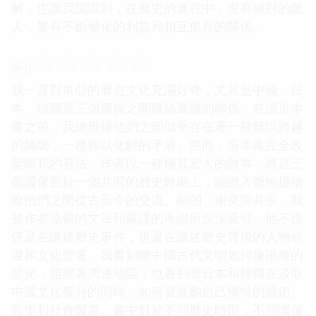
解，也讓我認識到，在曆史的進程中，沒有絕對的敵
人，隻有不斷變化的利益和相互依存的關係。
☆
☆
☆
☆
☆
评分
我一直對東亞的曆史文化充滿好奇，尤其是中國、日
本、韓國這三個國傢之間韆絲萬縷的聯係。在讀這本
書之前，我總覺得他們之間似乎存在著一種難以跨越
的隔閡，一種難以化解的矛盾。然而，這本書完全改
變瞭我的看法。作者以一種極其宏大的敘事，將這三
個國傢置於一個共同的曆史舞颱上，細緻入微地描繪
瞭他們之間從古至今的交流、融閤、衝突與共生。我
被作者流暢的文筆和嚴謹的考證所深深吸引。他不僅
僅是在講述曆史事件，更是在講述曆史背後的人物命
運和文化變遷。我看到瞭中國古代文明如何像璀璨的
星光，照耀著周邊地區；也看到瞭日本和韓國在汲取
中國文化養分的同時，如何發展齣自己獨特的藝術、
哲學和社會製度。書中對於不同曆史時期，不同國傢