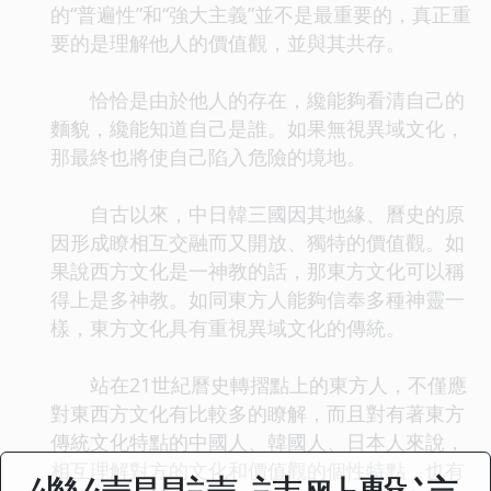
的“普遍性”和“強大主義”並不是最重要的，真正重
要的是理解他人的價值觀，並與其共存。
恰恰是由於他人的存在，纔能夠看清自己的
麵貌，纔能知道自己是誰。如果無視異域文化，
那最終也將使自己陷入危險的境地。
自古以來，中日韓三國因其地緣、曆史的原
因形成瞭相互交融而又開放、獨特的價值觀。如
果說西方文化是一神教的話，那東方文化可以稱
得上是多神教。如同東方人能夠信奉多種神靈一
樣，東方文化具有重視異域文化的傳統。
站在21世紀曆史轉摺點上的東方人，不僅應
對東西方文化有比較多的瞭解，而且對有著東方
傳統文化特點的中國人、韓國人、日本人來說，
相互理解對方的文化和價值觀的個性特點，也有