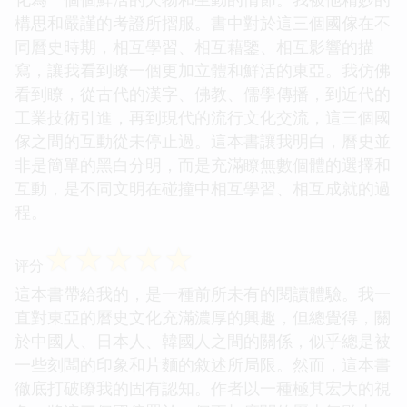
構思和嚴謹的考證所摺服。書中對於這三個國傢在不
同曆史時期，相互學習、相互藉鑒、相互影響的描
寫，讓我看到瞭一個更加立體和鮮活的東亞。我仿佛
看到瞭，從古代的漢字、佛教、儒學傳播，到近代的
工業技術引進，再到現代的流行文化交流，這三個國
傢之間的互動從未停止過。這本書讓我明白，曆史並
非是簡單的黑白分明，而是充滿瞭無數個體的選擇和
互動，是不同文明在碰撞中相互學習、相互成就的過
程。
☆
☆
☆
☆
☆
评分
這本書帶給我的，是一種前所未有的閱讀體驗。我一
直對東亞的曆史文化充滿濃厚的興趣，但總覺得，關
於中國人、日本人、韓國人之間的關係，似乎總是被
一些刻闆的印象和片麵的敘述所局限。然而，這本書
徹底打破瞭我的固有認知。作者以一種極其宏大的視