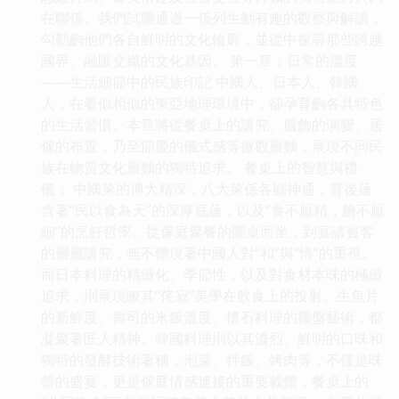
在聯係。我們試圖通過一係列生動有趣的觀察與解讀，
勾勒齣他們各自鮮明的文化輪廓，並從中探尋那些跨越
國界、融匯交織的文化基因。 第一章：日常的溫度
——生活細節中的民族印記 中國人、日本人、韓國
人，在看似相似的東亞地理環境中，卻孕育齣各具特色
的生活習慣。本章將從餐桌上的講究、服飾的演變、居
傢的布置，乃至節慶的儀式感等微觀層麵，展現不同民
族在物質文化層麵的獨特追求。 餐桌上的智慧與禮
儀： 中國菜的博大精深，八大菜係各顯神通，背後蘊
含著“民以食為天”的深厚底蘊，以及“食不厭精，膾不厭
細”的烹飪哲學。從傢庭聚餐的圍桌而坐，到宴請賓客
的層層講究，無不體現著中國人對“和”與“情”的重視。
而日本料理的精緻化、季節性，以及對食材本味的極緻
追求，則展現瞭其“侘寂”美學在飲食上的投射。生魚片
的新鮮度、壽司的米飯溫度、懷石料理的擺盤藝術，都
凝聚著匠人精神。韓國料理則以其濃烈、鮮明的口味和
獨特的發酵技術著稱，泡菜、拌飯、烤肉等，不僅是味
蕾的盛宴，更是傢庭情感連接的重要載體，餐桌上的