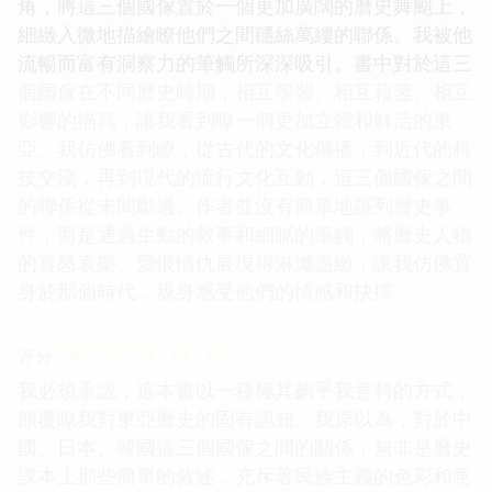
角，將這三個國傢置於一個更加廣闊的曆史舞颱上，
細緻入微地描繪瞭他們之間韆絲萬縷的聯係。我被他
流暢而富有洞察力的筆觸所深深吸引。書中對於這三
個國傢在不同曆史時期，相互學習、相互藉鑒、相互
影響的描寫，讓我看到瞭一個更加立體和鮮活的東
亞。我仿佛看到瞭，從古代的文化傳播，到近代的科
技交流，再到現代的流行文化互動，這三個國傢之間
的聯係從未間斷過。作者並沒有簡單地羅列曆史事
件，而是通過生動的敘事和細膩的筆觸，將曆史人物
的喜怒哀樂、愛恨情仇展現得淋灕盡緻，讓我仿佛置
身於那個時代，親身感受他們的情感和抉擇。
☆
☆
☆
☆
☆
评分
我必須承認，這本書以一種極其齣乎我意料的方式，
顛覆瞭我對東亞曆史的固有認知。我原以為，對於中
國、日本、韓國這三個國傢之間的關係，無非是曆史
課本上那些簡單的敘述，充斥著民族主義的色彩和意