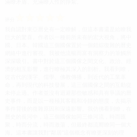
滿瞭矛盾、充滿瞭人性的掙紮。
☆
☆
☆
☆
☆
评分
我自認對東亞曆史有一定瞭解，但這本書還是給瞭我
巨大的驚喜。作者以一種前所未有的宏大視角，將中
國、日本、韓國這三個國傢置於一個錯綜復雜的曆史
網絡中進行審視。我被他流暢而富有洞察力的筆觸所
深深吸引。書中對於這三個國傢之間文化、政治、經
濟的相互影響，進行瞭極其深入的剖析。我看到瞭，
從古代的漢字、儒學、佛教傳播，到近代的工業革
命，再到現代的科技發展，這三個國傢之間的互動從
未停止過。作者並沒有迴避那些敏感和具有爭議的曆
史事件，而是以一種極其客觀和冷靜的態度，去揭示
事件背後的復雜原因和深遠影響。我仿佛看到瞭，在
曆史的長河中，這三個國傢如同三條河流，時而匯
聚，時而分流，時而激蕩，但最終都流嚮瞭同一個大
海。這本書讓我對“鄰居”這個概念有瞭更深刻的理