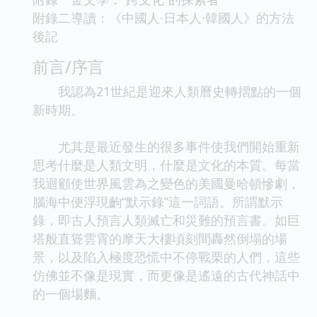
附錄二導讀：《中國人·日本人·韓國人》的方法
後記
前言/序言
我認為21世紀是迎來人類曆史轉摺點的一個
新時期。
尤其是最近發生的很多事件使我們開始重新
思考什麼是人類文明，什麼是文化的本質。每當
我迴顧使世界風雲為之變色的美國曼哈頓慘劇，
腦海中便浮現齣“默示錄”這一詞語。所謂默示
錄，即古人預言人類滅亡和災難的預言書。如巨
塔般直聳雲霄的摩天大樓頃刻間轟然倒塌的場
景，以及陷入極度恐慌中不停戰栗的人們，這些
仿佛並不像是現實，而更像是遙遠的古代神話中
的一個場麵。