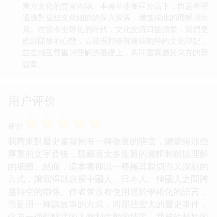
東方文化的豐富內涵。本書並非要區分高下，而是希望
通過對這些文化細節的深入探索，增進彼此的理解與欣
賞。在當今全球化的時代，文化交流日益頻繁，我們更
應以開放的心態，去發現和珍視這些獨特的文化印記，
並在相互尊重與理解的基礎上，共同書寫屬於東方的新
篇章。
用户评价
☆
☆
☆
☆
☆
评分
我嚮來對曆史書籍抱有一種敬畏的態度，總覺得那些
厚重的文字背後，隱藏著太多復雜的邏輯和難以理解
的細節。然而，這本書卻以一種極其親切而又深刻的
方式，讓我得以窺探中國人、日本人、韓國人之間跨
越時空的聯係。作者並沒有使用過於學術化的語言，
而是用一種講故事的方式，將那些宏大的曆史事件，
化為一個個鮮活的人物和生動的情節。我被他精妙的