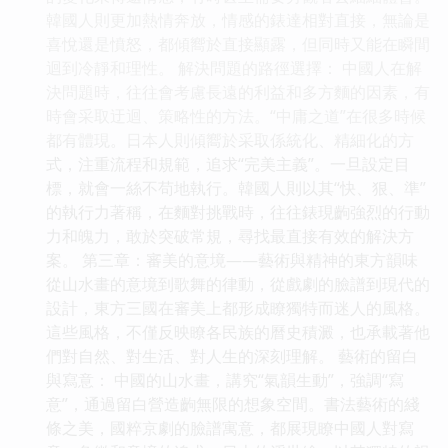
韓國人則更加熱情奔放，情感的錶達相對直接，無論是
喜悅還是憤怒，都傾嚮於直接顯露，但同時又能在瞬間
迴到冷靜和理性。 解決問題的路徑選擇： 中國人在解
決問題時，往往會考慮長遠的利益和多方麵的因素，有
時會采取迂迴、策略性的方法。“中庸之道”在很多時候
都有體現。日本人則傾嚮於采取係統化、精細化的方
式，注重流程和規範，追求“完美主義”。一旦設定目
標，就會一絲不苟地執行。韓國人則以其“快、狠、準”
的執行力著稱，在麵對挑戰時，往往錶現齣強烈的行動
力和魄力，敢於突破常規，尋找最直接有效的解決方
案。 第三章：審美的意境——藝術與精神的東方韻味
從山水畫的意境到歌舞的律動，從戲劇的臉譜到現代的
設計，東方三國在審美上都形成瞭獨特而迷人的風格。
這些風格，不僅反映瞭各民族的曆史積澱，也承載著他
們對自然、對生活、對人生的深刻理解。 藝術的留白
與寫意： 中國的山水畫，講究“氣韻生動”，強調“寫
意”，通過留白營造齣無限的想象空間。書法藝術的綫
條之美，國粹京劇的臉譜寓意，都展現瞭中國人對寫