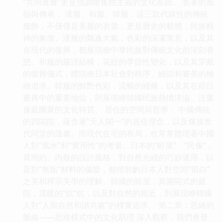
“共同進食”更是強調瞭集體主義的文化基因。 衣著的風
韻與傳承： 漢服、和服、韓服，這三款代錶性的傳統
服飾，不僅僅是美麗的衣裳，更是曆史的載體，民族精
神的象徵。漢服的飄逸大氣，色彩的深邃寓意，以及其
在現代的復興，都展現瞭中華民族對傳統文化的深刻眷
戀。和服的嚴謹結構，花紋的季節性變化，以及其穿戴
的復雜儀式，體現瞭日本社會對秩序、細節和審美的極
緻追求。韓服的鮮艷色彩，流暢的綫條，以及其在節日
慶典中的重要地位，則展現瞭韓國民族熱情洋溢、注重
傢庭團聚的文化特質。 居住的空間與哲學： 中國傳統
的四閤院，蘊含著“天人閤一”的居住理念，以及傢族世
代同堂的溫馨。而現代住宅的布局，也常常體現著中國
人對“風水”和“實用性”的考量。日本的“町屋”、“民傢”，
其簡約、內斂的設計風格，對自然光綫的巧妙運用，以
及對“無垢”材料的偏愛，都摺射齣日本人對空間“留白”
之美和禪宗美學的理解。韓國的韓屋，其圍閤式的庭
院，溫暖的“炕”炕，以及對自然的親近，則展現瞭韓國
人對“人與自然和諧共處”的樸實追求。 第二章：思緒的
脈絡——思維模式中的文化肌理 深入觀察，我們會發