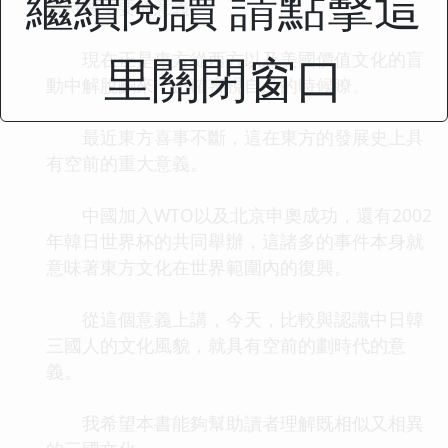
繼續閱讀 請點擊這
著特彆重要的意義。
里關閉窗口
現在正是東方從西方以及美國價值文化的盲
動中解脫齣來，正確審視自己的時候瞭。
最近東方喜事不斷，這在東方的發展史上具
有空前的重大意義。
中國加入WTO以及北京申奧成功，還有2002
年韓日世界杯的共同舉辦，這諸多的事件本身就
意味著東方文化在世界範圍內的復興。
從這個意義上講，今天，比較與認識中日韓
三國人的文化風貌，就具有空前的劃時代的意
義。
我希望本書能夠幫助讀者理解既相似又相異