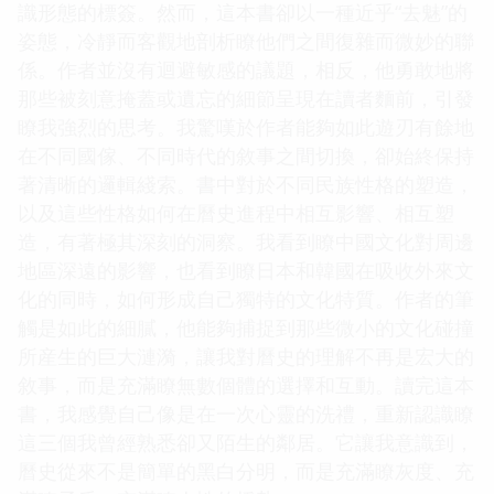
識形態的標簽。然而，這本書卻以一種近乎“去魅”的
姿態，冷靜而客觀地剖析瞭他們之間復雜而微妙的聯
係。作者並沒有迴避敏感的議題，相反，他勇敢地將
那些被刻意掩蓋或遺忘的細節呈現在讀者麵前，引發
瞭我強烈的思考。我驚嘆於作者能夠如此遊刃有餘地
在不同國傢、不同時代的敘事之間切換，卻始終保持
著清晰的邏輯綫索。書中對於不同民族性格的塑造，
以及這些性格如何在曆史進程中相互影響、相互塑
造，有著極其深刻的洞察。我看到瞭中國文化對周邊
地區深遠的影響，也看到瞭日本和韓國在吸收外來文
化的同時，如何形成自己獨特的文化特質。作者的筆
觸是如此的細膩，他能夠捕捉到那些微小的文化碰撞
所産生的巨大漣漪，讓我對曆史的理解不再是宏大的
敘事，而是充滿瞭無數個體的選擇和互動。讀完這本
書，我感覺自己像是在一次心靈的洗禮，重新認識瞭
這三個我曾經熟悉卻又陌生的鄰居。它讓我意識到，
曆史從來不是簡單的黑白分明，而是充滿瞭灰度、充