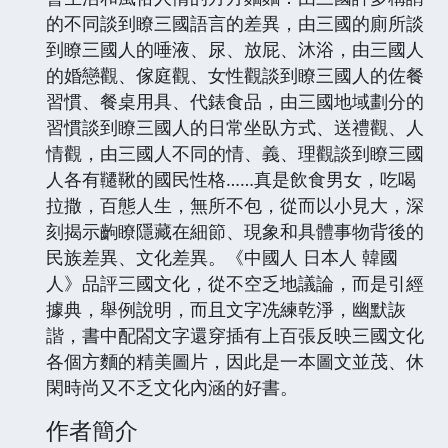
的不同談到瞭三國語言的差異，由三國的廁所談
到瞭三國人的唾液、尿、放屁、沐浴，由三國人
的婚戀觀、傢庭觀、女性觀談到瞭三國人的佐餐
習慣、餐桌用具、代錶食品，由三國地域劃分的
習慣談到瞭三國人的日常坐臥方式、送禮觀、人
情觀，由三國人不同的情、義、理觀談到瞭三國
人各有韆鞦的國民性格……真是飲食男女，吃喝
拉撒，百態人生，無所不包，從而以小見大，深
刻揭示齣瞭隱藏在細節、現象和具體事物背後的
民族差異、文化差異。《中國人 日本人 韓國
人》品評三國文化，從不空乏地議論，而是引經
據典，舉例說明，而且文字冼練乾淨，幽默詼
諧，書中配閤文字還穿插有上百張反映三國文化
各個方麵的精美圖片，因此是一本圖文並茂、休
閑時尚又不乏文化內涵的好書。
作者簡介