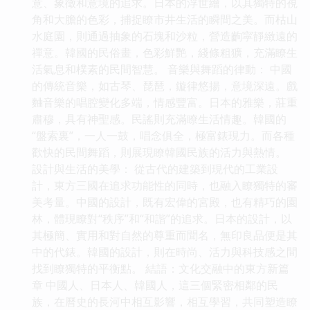
意、象徵和意境的追求。日本的浮世繪，以其獨特的視
角和大膽的色彩，捕捉瞭市井生活的瞬間之美。而枯山
水庭園，則通過抽象的石塊和沙粒，營造齣寜靜緻遠的
禪意。韓國的民俗畫，色彩鮮艷，綫條粗獷，充滿瞭生
活氣息和樸素的民間智慧。 音樂與舞蹈的律動： 中國
的傳統音樂，如古琴、琵琶，鏇律悠揚，意境深遠。戲
麯音樂的唱腔變化多端，情感豐富。日本的雅樂，莊重
肅穆，具有神聖感。民謠則充滿瞭生活情趣。韓國的
“盤索裏”，一人一鼓，唱念俱全，極富錶現力。而各種
歡快的民間舞蹈，則展現瞭韓國民族的活力與熱情。
設計與生活的美學： 從古代的建築到現代的工業設
計，東方三國在追求功能性的同時，也融入瞭獨特的審
美考量。中國的設計，既有宏偉的宮殿，也有精巧的園
林，體現瞭對“秩序”和“和諧”的追求。日本的設計，以
其極簡、實用和對自然的尊重而聞名，無印良品便是其
中的代錶。韓國的設計，則在時尚、活力與科技感之間
找到瞭獨特的平衡點。 結語：文化交融中的東方新篇
章 中國人、日本人、韓國人，這三個緊密相鄰的民
族，在曆史的長河中相互影響，相互學習，共同塑造瞭