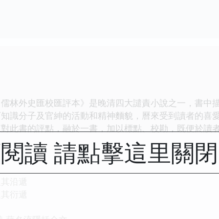
：儒林外史匯校匯評本》是晚清四大譴責小說之一，書中
下知識分子及官紳的活動和精神麵貌，曆來受到讀者的喜
來對此書的評點，融於一書，加以標點、校勘，既便於讀
閱讀 請點擊這里關
及其沿遞
及其衍遞