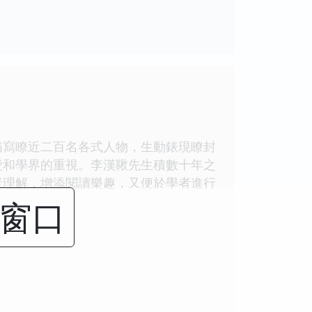
描寫瞭近二百名各式人物，生動錶現瞭封
愛和學界的重視。李漢鞦先生積數十年之
者理解，增添閱讀樂趣，又便於學者進行
閉窗口