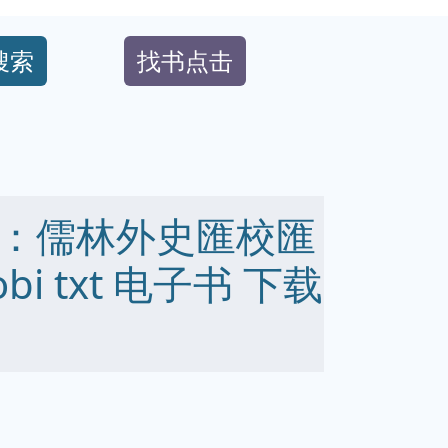
搜索
找书点击
：儒林外史匯校匯
obi txt 电子书 下载