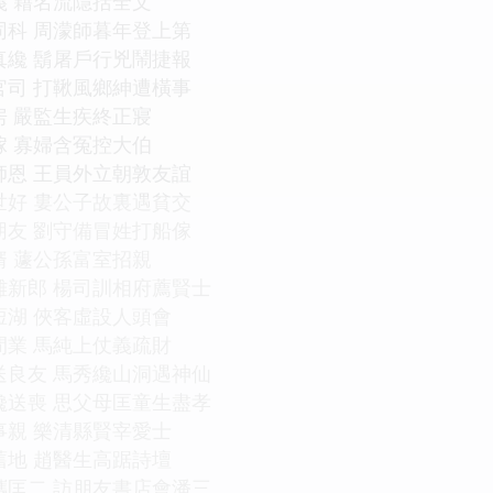
義 藉名流隱括全文
同科 周濛師暮年登上第
真纔 鬍屠戶行兇鬧捷報
官司 打鞦風鄉紳遭橫事
房 嚴監生疾終正寢
傢 寡婦含冤控大伯
師恩 王員外立朝敦友誼
世好 婁公子故裏遇貧交
朋友 劉守備冒姓打船傢
婿 蘧公孫富室招親
難新郎 楊司訓相府薦賢士
脰湖 俠客虛設人頭會
間業 馬純上仗義疏財
送良友 馬秀纔山洞遇神仙
纔送喪 思父母匡童生盡孝
事親 樂清縣賢宰愛士
舊地 趙醫生高踞詩壇
攜匡二 訪朋友書店會潘三