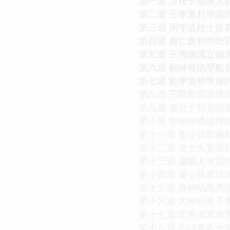
第一迴 說楔子敷陳大
第二迴 王孝廉村學識
第三迴 周學道校士拔
第四迴 薦亡齋和尚吃
第五迴 王秀纔議立偏
第六迴 鄉紳發病鬧船
第七迴 範學道視學報
第八迴 王觀察窮途逢
第九迴 婁公子捐金贖
第十迴 魯翰林憐纔擇
第十一迴 魯小姐製義
第十二迴 名士大宴鶯
第十三迴 蘧酰夫求賢
第十四迴 蘧公孫書坊
第十五迴 葬神仙馬秀
第十六迴 大柳莊孝子
第十七迴 匡秀纔重遊
第十八迴 約詩會名士