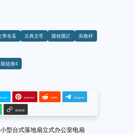
文學名著
古典文學
匯校匯評
吳敬梓
下载链接4
senger
pinterest
reddit
telegram
复制链接
音小型台式落地扇立式办公室电扇