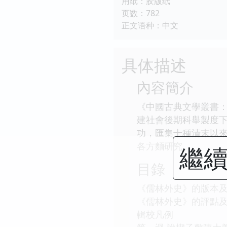
用纸：胶版纸
页数：782
正文语种：中文
具体描述
內容簡介
《中國古典文學叢書
建社會後期科舉製度
功，匯集十種清末以
各方麵研究。
繼續
目錄
《儒林外史》的版本
《儒林外史》的評點
輯校凡例