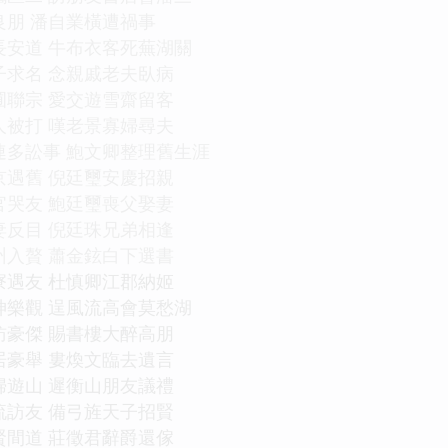
良朋 潘自業橫遭禍事
長安道 牛布衣客死蕪湖關
子求名 念親戚老夫臥病
圃聯宗 愛交遊雪齋留客
人被打 嘆老景寡婦尋夫
連多訟事 鮑文卿整理舊生涯
京遇舊 倪廷璽安慶招親
官哭友 鮑廷璽喪父娶妻
妻反目 倪廷珠兄弟相逢
州入贅 蕭金鉉白下選書
寮遇友 杜慎卿江郡納姬
神樂觀 逞風流高會莫愁湖
訪豪傑 賜書樓大醉高朋
居豪舉 婁煥文臨去遺言
婦遊山 遲衡山朋友議禮
流訪友 備弓旌天子招賢
賢間道 莊徵君辭爵還傢