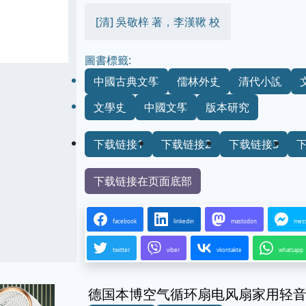
[清] 吳敬梓 著，李漢鞦 校
圖書標籤:
中國古典文學
儒林外史
清代小說
文學史
中國文學
版本研究
下载链接1
下载链接2
下载链接3
下载链接在页面底部
facebook
linkedin
mastodon
mes
twitter
viber
vkontakte
whatsapp
德国本博空气循环扇电风扇家用轻