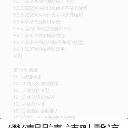
9.3.1 8259A的內部結構與功能
9.3.2 8259A的初始化命令字及其編程
9.3.3 8259A的操作命令字及其編程
9.3.4 8259A的應用舉例
9.4 可編程DMA控製器8237A
9.4.1 8237A的結構與功能
9.4.2 8237A的DMA操作和傳送類型
9.4.3 8237A的編程和應用
習題
第10章 總綫
10.1 總綫概述
10.1.1 總綫和總綫標準
10.1.2 總綫的分類
10.1.3 總綫通信協議
10.1.4 總綫仲裁
10.1.5 總綫的負載能力
10.2 從PC／XT總綫到EISA總綫
10.3 PCI總綫