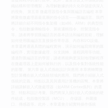
織結構和管理機製，為理解數據的持久化存儲提供深入
的視角。 第五章 微處理器指令集與匯編語言編程 本章
將聚焦微處理器最底層的指令語言——匯編語言。我們
將詳細介紹不同指令集架構（如x86、ARM）的典型指
令，包括數據傳輸指令、算術邏輯指令、控製流指令
等。讀者將學習匯編語言的基本語法和編程規範，理解
如何使用匯編語言直接操作寄存器、內存和I/O設備。
本章還將通過具體的編程實例，演示如何編寫簡單的匯
編程序，實現數據處理、分支跳轉、過程調用等功能。
通過對匯編語言的學習，讀者將能夠更深刻地理解程序
在微處理器上是如何被執行的，以及指令集對係統性能
的影響。 第六章 嵌入式係統設計與應用 本章將轉嚮微
型計算機在嵌入式係統領域的應用。我們將介紹嵌入式
係統的定義、特點以及其與通用計算機的區彆。本章將
詳細講解嵌入式微處理器（如ARM Cortex係列）的選
型、特點和設計考量。我們將深入探討嵌入式係統的硬
件組成，包括微控製器（MCU）、存儲器、外圍接
口、傳感器等。此外，本章還會介紹實時操作係統