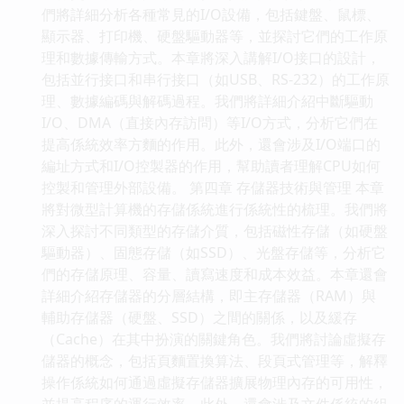
們將詳細分析各種常見的I/O設備，包括鍵盤、鼠標、
顯示器、打印機、硬盤驅動器等，並探討它們的工作原
理和數據傳輸方式。本章將深入講解I/O接口的設計，
包括並行接口和串行接口（如USB、RS-232）的工作原
理、數據編碼與解碼過程。我們將詳細介紹中斷驅動
I/O、DMA（直接內存訪問）等I/O方式，分析它們在
提高係統效率方麵的作用。此外，還會涉及I/O端口的
編址方式和I/O控製器的作用，幫助讀者理解CPU如何
控製和管理外部設備。 第四章 存儲器技術與管理 本章
將對微型計算機的存儲係統進行係統性的梳理。我們將
深入探討不同類型的存儲介質，包括磁性存儲（如硬盤
驅動器）、固態存儲（如SSD）、光盤存儲等，分析它
們的存儲原理、容量、讀寫速度和成本效益。本章還會
詳細介紹存儲器的分層結構，即主存儲器（RAM）與
輔助存儲器（硬盤、SSD）之間的關係，以及緩存
（Cache）在其中扮演的關鍵角色。我們將討論虛擬存
儲器的概念，包括頁麵置換算法、段頁式管理等，解釋
操作係統如何通過虛擬存儲器擴展物理內存的可用性，
並提高程序的運行效率。此外，還會涉及文件係統的組