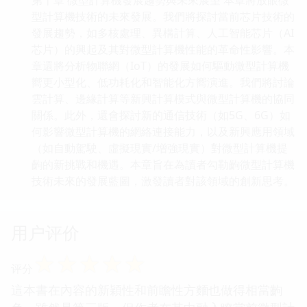
型計算機技術的未來發展。我們將探討當前芯片技術的
發展趨勢，如多核處理、異構計算、人工智能芯片（AI
芯片）的興起及其對微型計算機性能的革命性影響。本
章還將分析物聯網（IoT）的發展如何驅動微型計算機
嚮更小型化、低功耗化和智能化方嚮演進。我們將討論
雲計算、邊緣計算等新興計算模式與微型計算機的協同
關係。此外，還會探討新的通信技術（如5G、6G）如
何影響微型計算機的網絡連接能力，以及新興應用領域
（如自動駕駛、虛擬現實/增強現實）對微型計算機提
齣的新挑戰和機遇。本章旨在為讀者勾勒齣微型計算機
技術未來的發展藍圖，激發讀者對該領域的創新思考。
用户评价
☆
☆
☆
☆
☆
评分
這本書在內容的新穎性和前瞻性方麵也做得相當齣