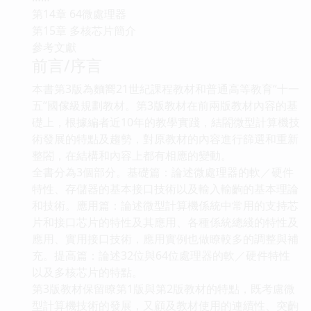
第14章 64微處理器
第15章 多核芯片簡介
參考文獻
前言/序言
本書第3版為麵嚮21世紀課程教材和普通高等教育“十一
五”國傢級規劃教材。第3版教材在前兩版教材內容的基
礎上，根據編者近10年的教學實踐，結閤微型計算機技
術發展的特點及趨勢，對原教材的內容進行篩選和重新
整閤，在結構和內容上都有相應的變動。
全書分為3個部分。基礎篇：論述微處理器的軟／硬件
特性、存儲器的基本接口技術以及輸入輸齣的基本理論
和技術。應用篇：論述微型計算機係統中常用的支持芯
片和接口芯片的特性及其應用、各種係統總綫的特性及
應用、實用接口技術，應用實例也做瞭較多的調整與補
充。提高篇：論述32位與64位處理器的軟／硬件特性
以及多核芯片的特點。
第3版教材保留瞭第1版與第2版教材的特點，既考慮微
型計算機技術的發展，又顧及教材使用的連續性、突齣