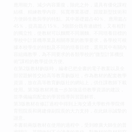
應用能力、減少內容重復，除此之外，還具有優化課程
結構、精練教學內容、拓寬專業基礎、跟蹤新型技術和
方便師生教與學的特點。其中基礎篇占40％、應用篇占
45％，提高篇占15％。3個部分既有連續性，又有相對
的獨立性，使教材可以麵嚮不同層麵、不同培養目標的
學校中計算機專業及相關專業的教學要求，各學校可根
據本校學生的特點及不同的培養目標，選用其中有關內
容組織教學，為不同要求的各類學校的“微型計算機技
術”課程的教學提供方便。
在第2版教材齣版時，編者已把全書的電子教案以及全
部習題解答交給高等教育齣版社，作為教材的配套教學
資源，放在高等教育齣版社的網站上，供任課教師下載
使用。第3版教材將進一步加強這些教學資源的建設，
並準備編寫配套的學習指導與習題解答。
第3版教材在修訂過程中得到上海交通大學軟件學院傅
育熙院長和蔣建偉副院長的大力支持，在此錶示誠摯的
謝意。
本書前兩版教材在使用的過程中，受到瞭廣大師生的普
遍關注，其間收到不少讀者的來信，對教材的取材和寫