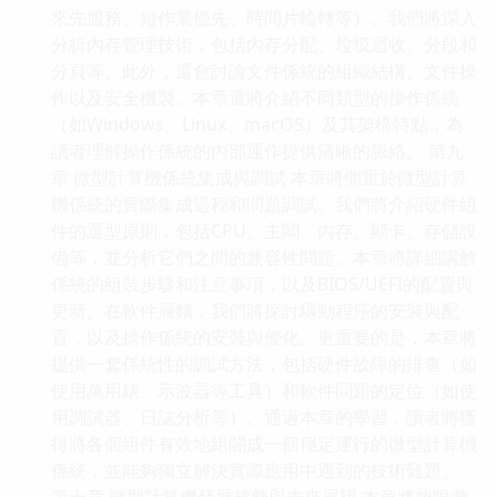
來先服務、短作業優先、時間片輪轉等）。我們將深入
分析內存管理技術，包括內存分配、垃圾迴收、分段和
分頁等。此外，還會討論文件係統的組織結構、文件操
作以及安全機製。本章還將介紹不同類型的操作係統
（如Windows、Linux、macOS）及其架構特點，為
讀者理解操作係統的內部運作提供清晰的脈絡。 第九
章 微型計算機係統集成與調試 本章將側重於微型計算
機係統的實際集成過程和問題調試。我們將介紹硬件組
件的選型原則，包括CPU、主闆、內存、顯卡、存儲設
備等，並分析它們之間的兼容性問題。本章將詳細講解
係統的組裝步驟和注意事項，以及BIOS/UEFI的配置與
更新。在軟件層麵，我們將探討驅動程序的安裝與配
置，以及操作係統的安裝與優化。更重要的是，本章將
提供一套係統性的調試方法，包括硬件故障的排查（如
使用萬用錶、示波器等工具）和軟件問題的定位（如使
用調試器、日誌分析等）。通過本章的學習，讀者將獲
得將各個組件有效地組閤成一個穩定運行的微型計算機
係統，並能夠獨立解決實際應用中遇到的技術難題。
第十章 微型計算機發展趨勢與未來展望 本章將放眼微