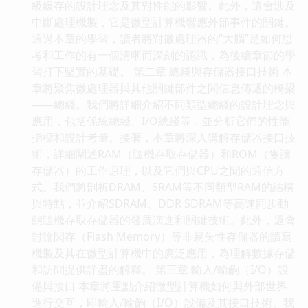
級緩存的設計理念及其對性能的影響。此外，還會涉及
中斷處理機製，它是微型計算機響應外部事件的關鍵。
通過本章的學習，讀者將對微處理器的“大腦”是如何思
考和工作的有一個清晰而深刻的認識，為後續章節的學
習打下堅實的基礎。 第二章 總綫與存儲器接口技術 本
章將聚焦微處理器與其他關鍵部件之間信息傳遞的橋梁
——總綫。我們將詳細介紹不同類型總綫的設計理念與
應用，包括係統總綫、I/O總綫等，並分析它們的性能
指標和設計考量。接著，本章將深入講解存儲器接口技
術，詳細闡述RAM（隨機存取存儲器）和ROM（隻讀
存儲器）的工作原理，以及它們與CPU之間的通信方
式。我們將剖析DRAM、SRAM等不同類型RAM的結構
與特點，並介紹SDRAM、DDR SDRAM等高速同步動
態隨機存取存儲器的發展演進和關鍵技術。此外，還會
討論閃存（Flash Memory）等非易失性存儲器的讀寫
機製及其在微型計算機中的廣泛應用，為理解數據存儲
和訪問提供詳盡的解釋。 第三章 輸入/輸齣（I/O）設
備與接口 本章將重點介紹微型計算機如何與外部世界
進行交互，即輸入/輸齣（I/O）設備及其接口技術。我