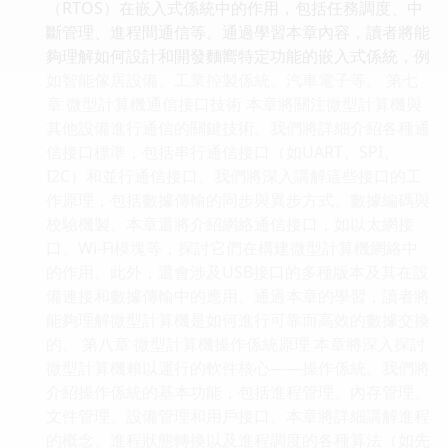
（RTOS）在嵌入式係統中的作用，包括任務調度、中
斷管理、進程間通信等。通過學習本章內容，讀者將能
夠理解如何設計和開發麵嚮特定功能的嵌入式係統，例
如智能傢居設備、工業控製係統、汽車電子等。 第七
章 微型計算機通信接口技術 本章將關注微型計算機與
其他設備進行通信的關鍵技術。我們將詳細介紹各種通
信接口標準，包括串行通信接口（如UART、SPI、
I2C）和並行通信接口。我們將深入講解這些接口的工
作原理，包括數據傳輸的同步與異步方式、數據編碼與
校驗機製。本章還將介紹網絡通信接口，如以太網接
口、Wi-Fi模塊等，探討它們在構建微型計算機網絡中
的作用。此外，還會涉及USB接口的多種版本及其在設
備連接和數據傳輸中的應用。通過本章的學習，讀者將
能夠理解微型計算機是如何進行可靠而高效的數據交換
的。 第八章 微型計算機操作係統原理 本章將深入探討
微型計算機賴以運行的軟件核心——操作係統。我們將
介紹操作係統的基本功能，包括進程管理、內存管理、
文件管理、設備管理和用戶接口。本章將詳細講解進程
的概念、進程狀態轉換以及進程調度的各種算法（如先