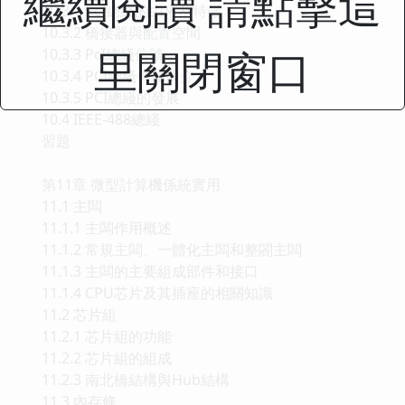
繼續閱讀 請點擊這
10.3.1 PcI總綫的由來及特徵
10.3.2 橋接器與配置空間
里關閉窗口
10.3.3 PcI總綫信號
10.3.4 PCI總綫傳輸簡介
10.3.5 PCI總綫的發展
10.4 IEEE-488總綫
習題
第11章 微型計算機係統實用
11.1 主闆
11.1.1 主闆作用概述
11.1.2 常規主闆、一體化主闆和整閤主闆
11.1.3 主闆的主要組成部件和接口
11.1.4 CPU芯片及其插座的相關知識
11.2 芯片組
11.2.1 芯片組的功能
11.2.2 芯片組的組成
11.2.3 南北橋結構與Hub結構
11.3 內存條