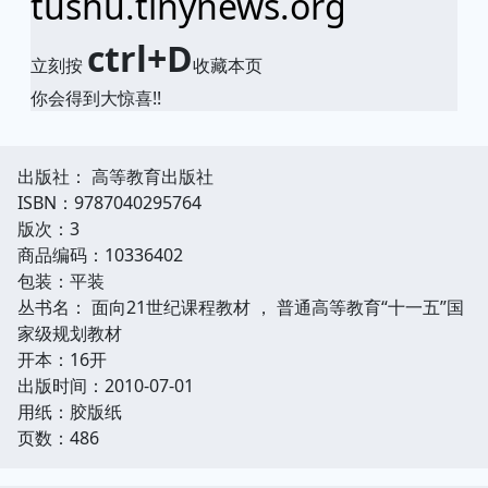
tushu.tinynews.org
ctrl+D
立刻按
收藏本页
你会得到大惊喜!!
出版社： 高等教育出版社
ISBN：9787040295764
版次：3
商品编码：10336402
包装：平装
丛书名： 面向21世纪课程教材 ， 普通高等教育“十一五”国
家级规划教材
开本：16开
出版时间：2010-07-01
用纸：胶版纸
页数：486