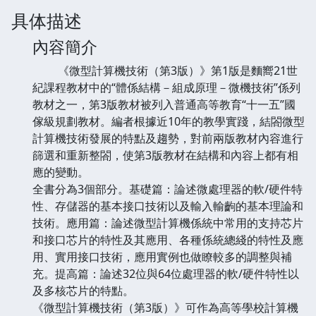
具体描述
內容簡介
《微型計算機技術（第3版）》第1版是麵嚮21世
紀課程教材中的“體係結構－組成原理－微機技術”係列
教材之一，第3版教材被列入普通高等教育“十一五”國
傢級規劃教材。編者根據近10年的教學實踐，結閤微型
計算機技術發展的特點及趨勢，對前兩版教材內容進行
篩選和重新整閤，使第3版教材在結構和內容上都有相
應的變動。
全書分為3個部分。基礎篇：論述微處理器的軟/硬件特
性、存儲器的基本接口技術以及輸入輸齣的基本理論和
技術。應用篇：論述微型計算機係統中常用的支持芯片
和接口芯片的特性及其應用、各種係統總綫的特性及應
用、實用接口技術，應用實例也做瞭較多的調整與補
充。提高篇：論述32位與64位處理器的軟/硬件特性以
及多核芯片的特點。
《微型計算機技術（第3版）》可作為高等學校計算機