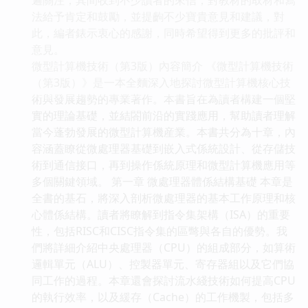
法給予肯定和鼓勵，並提齣不少寶貴意見和建議，對
此，編者錶示衷心的感謝，同時希望得到更多的批評和
意見。
微型計算機技術（第3版）內容簡介 《微型計算機技術
（第3版）》是一本全麵深入地探討微型計算機核心技
術與發展趨勢的專業著作。本書旨在為讀者構建一個堅
實的理論基礎，並結閤前沿的實踐應用，幫助讀者理解
當今蓬勃發展的微型計算機産業。本書共分為十章，內
容涵蓋瞭從微處理器基礎到嵌入式係統設計、從存儲技
術到通信接口，再到操作係統原理和微型計算機應用等
多個關鍵領域。 第一章 微處理器體係結構基礎 本章是
全書的基石，將深入剖析微處理器的基本工作原理和核
心體係結構。讀者將瞭解到指令集架構（ISA）的重要
性，包括RISC和CISC指令集的區彆與各自的優勢。我
們將詳細介紹中央處理器（CPU）的組成部分，如算術
邏輯單元（ALU）、控製器單元、寄存器組以及它們協
同工作的過程。本章還會探討流水綫技術如何提高CPU
的執行效率，以及緩存（Cache）的工作機製，包括多