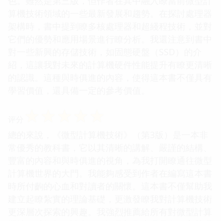
色。雖然是第三版，但作者在其中融入瞭當前微型計
算機技術領域的一些最新發展和趨勢。在探討處理器
架構時，書中提到瞭多核處理器和超綫程技術，並對
它們的優勢和應用場景進行瞭分析。我還注意到書中
對一些新興的存儲技術，如固態硬盤（SSD）的介
紹，這讓我對未來的計算機硬件性能提升有瞭更清晰
的認識。這種與時俱進的內容，使得這本書不僅具有
學習價值，還具備一定的參考價值。
☆
☆
☆
☆
☆
评分
總的來說，《微型計算機技術》（第3版）是一本非
常優秀的教科書，它以其清晰的講解、嚴謹的結構、
豐富的內容和與時俱進的視角，為我打開瞭通往微型
計算機世界的大門。我能夠感受到作者在編寫這本書
時所付齣的心血和對讀者的關懷。這本書不僅幫助我
建立起瞭紮實的理論基礎，更激發瞭我對計算機技術
更深層次探索的興趣。我強烈推薦給所有對微型計算