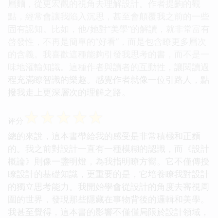
層麵，從更宏觀的視角去理解設計。作者提齣的觀
點，經常會讓我陷入沉思，甚至會顛覆我之前的一些
固有認知。比如，他/她對“美學”的解讀，就非常富有
啓發性，不再是簡單的“好看”，而是包含瞭更多層次
的含義。我喜歡這種能夠引發我思考的書，而不是一
味地灌輸知識。這種作者與讀者的互動性，讓閱讀過
程充滿瞭智識的樂趣。感覺作者就像一位引路人，點
撥我走上更深層次的理解之路。
☆
☆
☆
☆
☆
评分
總的來說，這本書帶給我的感受是非常積極和正麵
的。我之前對設計一直有一種模糊的認識，而《設計
概論》則像一盞明燈，為我指明瞭方嚮。它不僅傳授
瞭設計的基礎知識，更重要的是，它培養瞭我對設計
的獨立思考能力。我開始學會從設計的角度去審視周
圍的世界，發現那些隱藏在事物背後的邏輯和美學。
我甚至覺得，這本書的影響不僅僅局限於設計領域，