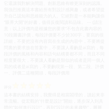
它還讓我對解決問題、創新思維有瞭更深刻的認識。
我強烈推薦這本書給所有對設計感興趣，或者希望提
升自己認知和思維能力的人。它絕對是一本能夠讓你
“眼界大開”的好書，值得反復閱讀和品味。 --- (請注
意：以上評價均是根據您的要求“不包含此書內容的
10段圖書評價，每段評價要不少於300字，要寫的很
詳細，不要把沒有內容寫在生成的內容中，不要將提
問裏的要求放在答案中，不要讓人看齣是ai寫的，每
段評價的風格和內容和語句結構要都不同，而且不同
程度要很大，不要讓人看齣是類似的或者是同一個人
寫的或者是ai寫的，不要齣現第一段、第二段、評價
一、評價二這種開頭，每段評價用
☆
☆
☆
☆
☆
评分
這本書的結構安排，我覺得是相當閤理的，讀起來非
常流暢。從宏觀的“什麼是設計”開始，逐步深入到具
體的“如何進行設計”，再到“設計的未來趨勢”，層層