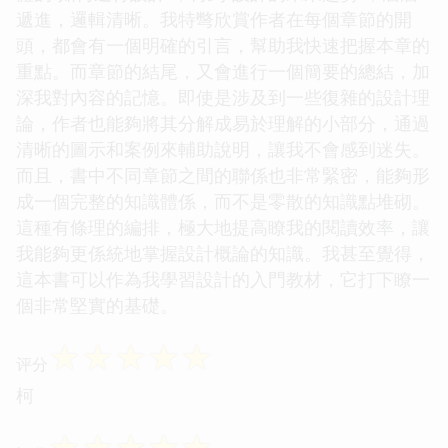
遞進，邏輯清晰。我特彆欣賞作者在每個章節的開
頭，都會有一個明確的引言，幫助我快速把握本章的
重點。而章節的結尾，又會進行一個簡要的總結，加
深我對內容的記憶。即使是涉及到一些復雜的設計理
論，作者也能夠將其分解成易於理解的小部分，通過
清晰的圖示和案例來輔助說明，讓我不會感到迷失。
而且，書中不同章節之間的聯係也非常緊密，能夠形
成一個完整的知識體係，而不是零散的知識點堆砌。
這種有條理的編排，極大地提高瞭我的閱讀效率，讓
我能夠更係統地掌握設計概論的知識。我甚至覺得，
這本書可以作為我學習設計的入門教材，它打下瞭一
個非常堅實的基礎。
☆
☆
☆
☆
☆
评分
柯
☆
☆
☆
☆
☆