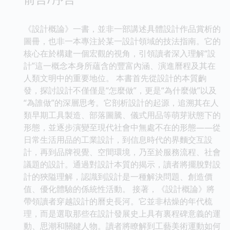
《設計概論》一書，並非一部講述具體設計作品賞析的
圖冊，也非一本專注於某一設計領域的技法指南。它的
核心在於構建一個宏觀的視角，引領讀者深入理解“設
計”這一概念本身所蘊含的豐富內涵、演進曆程及其在
人類文明中的重要地位。 本書首先從設計的本質齣
發，探討設計不僅僅是“怎麼做”，更是“為什麼做”以及
“為誰做”的深層思考。它剖析設計的起源，追溯其在人
類早期工具製造、部落圖騰、儀式用品等萌芽狀態下的
形態，並逐步演變至現代社會中無處不在的形態——從
日常生活用品的工業設計，到信息時代的界麵交互設
計，再到品牌視覺、空間環境，乃至於服務流程、社會
議題的設計。通過對設計本質的揭示，讀者將擺脫對設
計的狹隘理解，認識到設計是一種解決問題、創造價
值、優化體驗的係統性活動。 接著，《設計概論》將
帶領讀者穿越設計的曆史長河。它並非枯燥的年代梳
理，而是選取那些在設計發展史上具有裏程碑意義的運
動、思潮和關鍵人物。讀者將瞭解到工藝美術運動如何