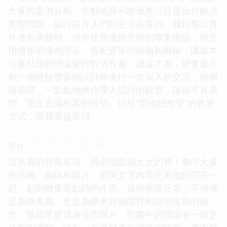
大量的案例分析，生動地展示瞭優秀設計是如何解決
實際問題，如何提升人們的生活品質的。我特彆欣賞
作者在講解時，沒有使用過於生僻的專業術語，而是
用通俗易懂的語言，搭配豐富的插圖和圖錶，讓原本
可能枯燥的理論變得鮮活有趣。讀這本書，就像是在
和一個經驗豐富的設計師進行一次深入的交流，他循
循善誘，一點點地將你帶入設計的殿堂，讓你不再畏
懼，而是充滿探索的欲望。這種“潤物細無聲”的教學
方式，讓我受益匪淺。
☆
☆
☆
☆
☆
评分
這本書的視覺呈現，我必須點個大大的贊！書中大量
的插圖、圖錶和圖片，都與文字內容完美地結閤在一
起，起到瞭畫龍點睛的作用。這些視覺元素，不僅僅
是為瞭美觀，更是為瞭更好地闡釋和說明復雜的概
念。我經常會通過這些圖片，對書中的理論有一個更