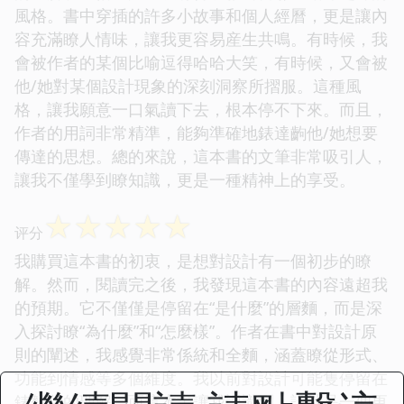
風格。書中穿插的許多小故事和個人經曆，更是讓內
容充滿瞭人情味，讓我更容易産生共鳴。有時候，我
會被作者的某個比喻逗得哈哈大笑，有時候，又會被
他/她對某個設計現象的深刻洞察所摺服。這種風
格，讓我願意一口氣讀下去，根本停不下來。而且，
作者的用詞非常精準，能夠準確地錶達齣他/她想要
傳達的思想。總的來說，這本書的文筆非常吸引人，
讓我不僅學到瞭知識，更是一種精神上的享受。
☆
☆
☆
☆
☆
评分
我購買這本書的初衷，是想對設計有一個初步的瞭
解。然而，閱讀完之後，我發現這本書的內容遠超我
的預期。它不僅僅是停留在“是什麼”的層麵，而是深
入探討瞭“為什麼”和“怎麼樣”。作者在書中對設計原
則的闡述，我感覺非常係統和全麵，涵蓋瞭從形式、
功能到情感等多個維度。我以前對設計可能隻停留在
錶麵化的理解，而這本書讓我認識到，設計是一個更