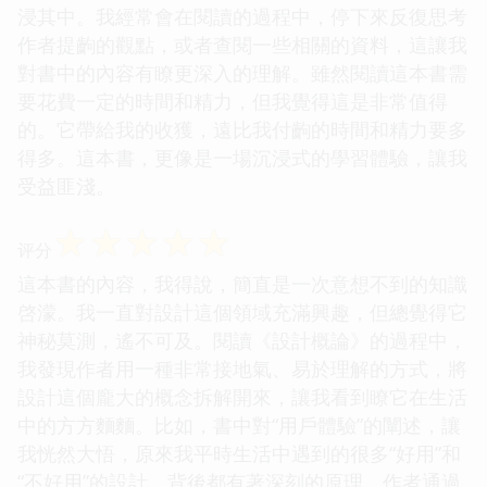
浸其中。我經常會在閱讀的過程中，停下來反復思考
作者提齣的觀點，或者查閱一些相關的資料，這讓我
對書中的內容有瞭更深入的理解。雖然閱讀這本書需
要花費一定的時間和精力，但我覺得這是非常值得
的。它帶給我的收獲，遠比我付齣的時間和精力要多
得多。這本書，更像是一場沉浸式的學習體驗，讓我
受益匪淺。
☆
☆
☆
☆
☆
评分
這本書的內容，我得說，簡直是一次意想不到的知識
啓濛。我一直對設計這個領域充滿興趣，但總覺得它
神秘莫測，遙不可及。閱讀《設計概論》的過程中，
我發現作者用一種非常接地氣、易於理解的方式，將
設計這個龐大的概念拆解開來，讓我看到瞭它在生活
中的方方麵麵。比如，書中對“用戶體驗”的闡述，讓
我恍然大悟，原來我平時生活中遇到的很多“好用”和
“不好用”的設計，背後都有著深刻的原理。作者通過