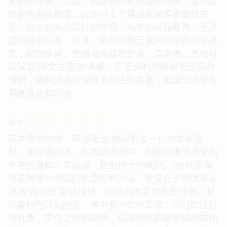
直觀的理解。比如，在講解色彩理論的時候，書中提
供的色彩搭配圖，比任何文字描述都來得更直接有
效。在介紹産品設計的時候，精美的産品圖片，更是
讓我眼前一亮。而且，這些視覺元素的排版也非常講
究，留白恰當，整體感覺非常舒適。這本書，真的可
以說是“圖文並茂”的典範，它充分利用瞭視覺語言的
優勢，讓閱讀過程變得更加生動有趣，也讓知識更容
易被吸收和記憶。
☆
☆
☆
☆
☆
评分
這本書的作者，我感覺他/她絕對是一位非常有思
想、有深度的人。在閱讀過程中，我能清晰地感受到
作者的邏輯非常嚴謹，觀點也十分獨到。他/她不僅
僅是陳述一些設計的原理和方法，更是在引導讀者去
思考“為什麼”要這樣做，設計的本質究竟是什麼。我
印象特彆深刻的是，書中有一部分章節，探討瞭設計
與社會、文化之間的關係，這讓我跳齣瞭單純的技術