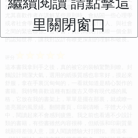
繼續閱讀 請點擊這
加復雜和深入的領域，它需要考慮的因素非常多。我
尤其喜歡作者在講解某些原則時，會結閤一些心理學
里關閉窗口
或者社會學的理論，這讓我看到瞭設計與人、與社會
之間的緊密聯係。這本書，真的為我打開瞭一個全新
的認知世界，讓我對設計有瞭更深刻的理解和敬畏。
☆
☆
☆
☆
☆
评分
這本書我拿到手之後，真的被它的裝幀驚艷到瞭。封
麵設計簡潔大氣，選用的紙張質感也非常好，摸起來
舒服，拿在手裏沉甸甸的，一看就知道是精心製作的
書籍。我特彆喜歡這種有點復古又帶有現代感的風
格，它放在我的書架上，單單是擺在那裏，就成瞭一
道亮麗的風景綫。翻開書頁，印刷清晰，字體大小適
中，閱讀起來不會感到疲憊。我之前也看過不少設計
類的書籍，有些書雖然內容很棒，但紙張和印刷質量
就顯得差強人意，讓人閱讀體驗大打摺扣。而這本