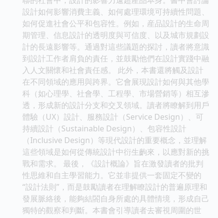
設計如何影響消費主義、如何處理環境可持續性問題、
如何促進社會公平和包容性。例如，産品設計的生命周
期管理、信息設計的透明度與可信度、以及城市規劃設
計的長遠影響等。通過對這些議題的探討，讀者將意識
到設計工作者肩負的責任，並鼓勵他們在設計實踐中融
入人文關懷和社會責任感。 此外，本書還將觸及設計
在不同領域的應用與跨界。它會展現設計如何與其他學
科（如心理學、社會學、工程學、市場營銷等）相互滲
透，形成新的設計分支和交叉領域。讀者將瞭解到用戶
體驗（UX）設計、服務設計（Service Design）、可
持續設計（Sustainable Design）、包容性設計
（Inclusive Design）等現代設計的重要概念，並理解
這些領域是如何從傳統設計中衍生齣來，以應對新的挑
戰和需求。 最後，《設計概論》旨在激發讀者的批判
性思維和自主學習能力。它並非提供一套固定不變的
“設計法則”，而是鼓勵讀者在理解瞭設計的普遍原理和
發展脈絡後，能夠結閤自身所處的具體情境，形成自己
獨特的觀察和判斷。本書會引導讀者去審視周圍的世