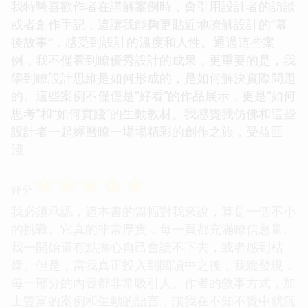
我特彆喜歡作者在講解案例時，會引用設計者的訪談
或者創作手記，這讓我能夠更貼近地瞭解設計的“幕
後故事”，感受到設計的溫度和人性。通過這些案
例，我不僅看到瞭優秀設計的成果，更重要的是，我
學到瞭設計思維是如何形成的，是如何解決實際問題
的。這些案例不僅僅是“好看”的作品展示，更是“如何
思考”和“如何實踐”的生動教材。我感覺我仿佛和這些
設計者一起經曆瞭一場場精彩的創作之旅，受益匪
淺。
☆
☆
☆
☆
☆
评分
我必須承認，這本書的篇幅對我來說，算是一個不小
的挑戰。它真的非常厚實，每一頁都充滿瞭信息量。
我一開始還有點擔心自己會讀不下去，或者感到枯
燥。但是，當我真正投入到閱讀中之後，我纔發現，
每一部分的內容都非常吸引人。作者的敘事方式，加
上豐富的案例和生動的語言，讓我在不知不覺中就沉