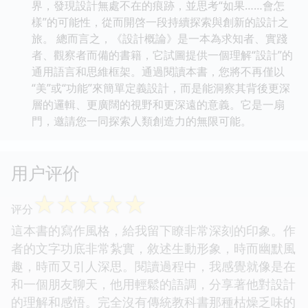
界，發現設計無處不在的痕跡，並思考“如果……會怎
樣”的可能性，從而開啓一段持續探索與創新的設計之
旅。 總而言之，《設計概論》是一本為求知者、實踐
者、觀察者而備的書籍，它試圖提供一個理解“設計”的
通用語言和思維框架。通過閱讀本書，您將不再僅以
“美”或“功能”來簡單定義設計，而是能洞察其背後更深
層的邏輯、更廣闊的視野和更深遠的意義。它是一扇
門，邀請您一同探索人類創造力的無限可能。
用户评价
☆
☆
☆
☆
☆
评分
這本書的寫作風格，給我留下瞭非常深刻的印象。作
者的文字功底非常紮實，敘述生動形象，時而幽默風
趣，時而又引人深思。閱讀過程中，我感覺就像是在
和一個朋友聊天，他用輕鬆的語調，分享著他對設計
的理解和感悟。完全沒有傳統教科書那種枯燥乏味的