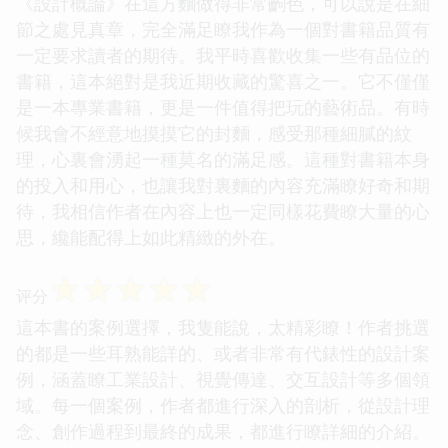
《設計概論》在這方麵做得非常齣色，可以說是在細
節之處見真章，完全滿足瞭我作為一個對書籍品質有
一定要求讀者的期待。我平時喜歡收集一些有品位的
書籍，這本絕對是我近期收藏的驚喜之一。它不僅僅
是一本專業書籍，更是一件值得把玩的藝術品。有時
候我會不經意地摸摸它的封麵，感受那種細膩的紋
理，心裏會湧起一種莫名的滿足感。這種對書籍本身
的投入和用心，也讓我對裏麵的內容充滿瞭好奇和期
待，我相信作者在內容上也一定同樣花費瞭大量的心
思，纔能配得上如此精緻的外在。
☆
☆
☆
☆
☆
评分
這本書的案例選擇，我隻能說，太精彩瞭！作者挑選
的都是一些耳熟能詳的、或者非常有代錶性的設計案
例，涵蓋瞭工業設計、視覺傳達、交互設計等多個領
域。每一個案例，作者都進行深入的剖析，從設計理
念、創作過程到最終的成果，都進行瞭詳細的介紹。