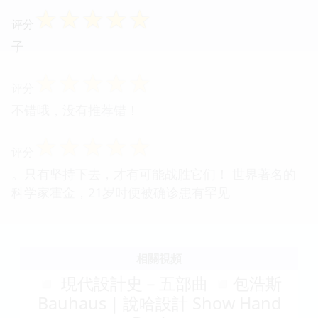
☆
☆
☆
☆
☆
评分
子
☆
☆
☆
☆
☆
评分
不错哦，没有推荐错！
☆
☆
☆
☆
☆
评分
。只有坚持下去，才有可能战胜它们！ 世界著名的
科学家霍金，21岁时便被确诊患有罕见
相關視頻
◽ 現代設計史－五部曲 ◽包浩斯
Bauhaus｜說哈設計 Show Hand