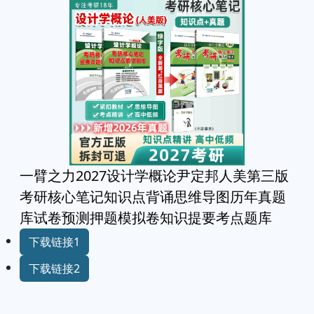
一臂之力2027设计学概论尹定邦人美第三版
考研核心笔记知识点背诵思维导图历年真题
库试卷预测押题模拟卷知识提要考点题库
下载链接1
下载链接2