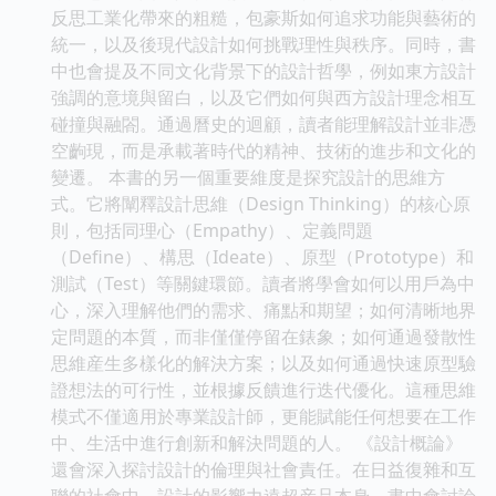
反思工業化帶來的粗糙，包豪斯如何追求功能與藝術的
統一，以及後現代設計如何挑戰理性與秩序。同時，書
中也會提及不同文化背景下的設計哲學，例如東方設計
強調的意境與留白，以及它們如何與西方設計理念相互
碰撞與融閤。通過曆史的迴顧，讀者能理解設計並非憑
空齣現，而是承載著時代的精神、技術的進步和文化的
變遷。 本書的另一個重要維度是探究設計的思維方
式。它將闡釋設計思維（Design Thinking）的核心原
則，包括同理心（Empathy）、定義問題
（Define）、構思（Ideate）、原型（Prototype）和
測試（Test）等關鍵環節。讀者將學會如何以用戶為中
心，深入理解他們的需求、痛點和期望；如何清晰地界
定問題的本質，而非僅僅停留在錶象；如何通過發散性
思維産生多樣化的解決方案；以及如何通過快速原型驗
證想法的可行性，並根據反饋進行迭代優化。這種思維
模式不僅適用於專業設計師，更能賦能任何想要在工作
中、生活中進行創新和解決問題的人。 《設計概論》
還會深入探討設計的倫理與社會責任。在日益復雜和互
聯的社會中，設計的影響力遠超産品本身。書中會討論