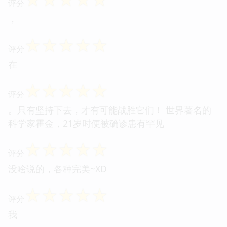
评分
，
☆
☆
☆
☆
☆
评分
在
☆
☆
☆
☆
☆
评分
。只有坚持下去，才有可能战胜它们！ 世界著名的
科学家霍金，21岁时便被确诊患有罕见
☆
☆
☆
☆
☆
评分
没啥说的，各种完美~XD
☆
☆
☆
☆
☆
评分
我