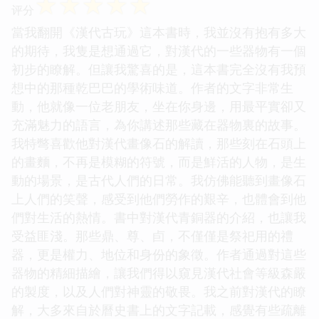
☆
☆
☆
☆
☆
评分
當我翻開《漢代古玩》這本書時，我並沒有抱有多大
的期待，我隻是想通過它，對漢代的一些器物有一個
初步的瞭解。但讓我驚喜的是，這本書完全沒有我預
想中的那種乾巴巴的學術味道。作者的文字非常生
動，他就像一位老朋友，坐在你身邊，用最平實卻又
充滿魅力的語言，為你講述那些藏在器物裏的故事。
我特彆喜歡他對漢代畫像石的解讀，那些刻在石頭上
的畫麵，不再是模糊的符號，而是鮮活的人物，是生
動的場景，是古代人們的日常。我仿佛能聽到畫像石
上人們的笑聲，感受到他們勞作的艱辛，也體會到他
們對生活的熱情。書中對漢代青銅器的介紹，也讓我
受益匪淺。那些鼎、尊、卣，不僅僅是祭祀用的禮
器，更是權力、地位和身份的象徵。作者通過對這些
器物的精細描繪，讓我們得以窺見漢代社會等級森嚴
的製度，以及人們對神靈的敬畏。我之前對漢代的瞭
解，大多來自於曆史書上的文字記載，感覺有些疏離