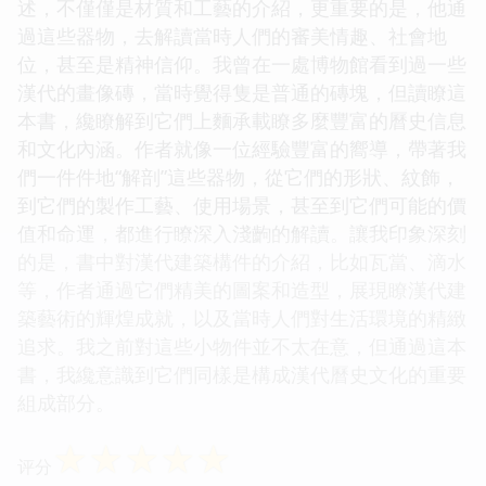
述，不僅僅是材質和工藝的介紹，更重要的是，他通
過這些器物，去解讀當時人們的審美情趣、社會地
位，甚至是精神信仰。我曾在一處博物館看到過一些
漢代的畫像磚，當時覺得隻是普通的磚塊，但讀瞭這
本書，纔瞭解到它們上麵承載瞭多麼豐富的曆史信息
和文化內涵。作者就像一位經驗豐富的嚮導，帶著我
們一件件地“解剖”這些器物，從它們的形狀、紋飾，
到它們的製作工藝、使用場景，甚至到它們可能的價
值和命運，都進行瞭深入淺齣的解讀。讓我印象深刻
的是，書中對漢代建築構件的介紹，比如瓦當、滴水
等，作者通過它們精美的圖案和造型，展現瞭漢代建
築藝術的輝煌成就，以及當時人們對生活環境的精緻
追求。我之前對這些小物件並不太在意，但通過這本
書，我纔意識到它們同樣是構成漢代曆史文化的重要
組成部分。
☆
☆
☆
☆
☆
评分