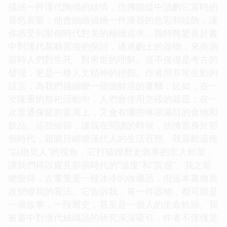
描述一件漢代陶俑的錶情，仿佛能從中讀齣它當時的
喜怒哀樂；他會細緻描繪一件漆器的色彩和紋飾，讓
你感受到那個時代對美的極緻追求。我特彆驚喜於書
中對漢代墓葬習俗的探討，通過齣土的器物，來推測
當時人們對生死、對來世的理解。這不僅僅是考古的
發現，更是一種人文精神的挖掘。作者用非常生動的
語言，為我們描繪瞭一個個鮮活的畫麵：比如，在一
次隆重的祭祀活動中，人們會使用怎樣的器皿；在一
次普通傢庭的宴席上，又會有哪些琳琅滿目的食物和
飲品。這些細節，讓我在閱讀的時候，仿佛置身於那
個時代，親眼目睹瞭漢代人的生活百態。我喜歡這種
“以物見人”的視角，它打破瞭曆史敘事的宏大框架，
讓我們得以窺見那個時代的“溫度”和“質感”。我之前
總覺得，古董隻是一種冰冷的收藏品，但這本書徹底
改變瞭我的看法。它告訴我，每一件器物，都可能是
一個故事，一段曆史，甚至是一個人的生命軌跡。我
被書中對漢代絲織品的研究深深吸引，作者不僅僅是