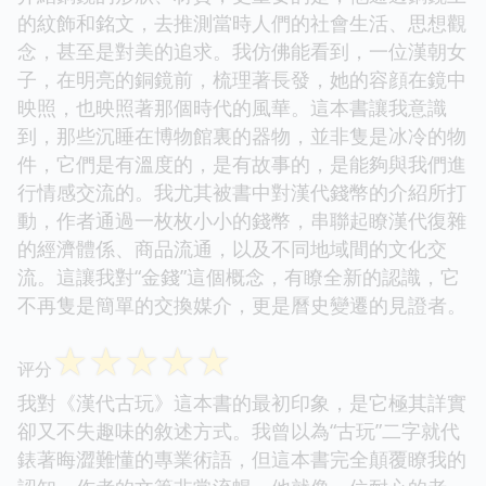
的紋飾和銘文，去推測當時人們的社會生活、思想觀
念，甚至是對美的追求。我仿佛能看到，一位漢朝女
子，在明亮的銅鏡前，梳理著長發，她的容顔在鏡中
映照，也映照著那個時代的風華。這本書讓我意識
到，那些沉睡在博物館裏的器物，並非隻是冰冷的物
件，它們是有溫度的，是有故事的，是能夠與我們進
行情感交流的。我尤其被書中對漢代錢幣的介紹所打
動，作者通過一枚枚小小的錢幣，串聯起瞭漢代復雜
的經濟體係、商品流通，以及不同地域間的文化交
流。這讓我對“金錢”這個概念，有瞭全新的認識，它
不再隻是簡單的交換媒介，更是曆史變遷的見證者。
☆
☆
☆
☆
☆
评分
我對《漢代古玩》這本書的最初印象，是它極其詳實
卻又不失趣味的敘述方式。我曾以為“古玩”二字就代
錶著晦澀難懂的專業術語，但這本書完全顛覆瞭我的