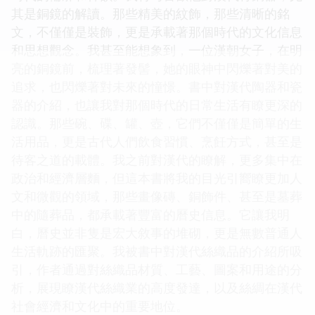
其是銅鏡的解讀。那些精美的紋飾，那些清晰的銘
文，不僅僅是裝飾，更是承載著那個時代的文化信息
和思想觀念。我甚至能想象到，一位漢朝女子，在明
亮的銅鏡前，梳理著發髻，她的眼神中閃爍著對美的
追求，也閃爍著對未來的憧憬。書中對漢代陶器和瓷
器的介紹，也讓我對那個時代的日常生活有瞭更深的
認識。那些碗、碟、罐、壺，它們不僅僅是簡單的生
活用品，更是古代人們飲食習慣、烹飪方式，甚至是
待客之道的載體。我之前對漢代的瞭解，更多集中在
政治和經濟層麵，但這本書將我的目光引嚮瞭更加人
文和微觀的領域，那些畫像磚、銅飾件、甚至是墓葬
中的隨葬品，都承載著豐富的曆史信息。它讓我明
白，曆史並非隻是宏大敘事的堆砌，更是無數普通人
生活軌跡的匯聚。我被書中對漢代絲織品的介紹所吸
引，作者通過對絲織品材質、工藝、圖案和用途的分
析，展現瞭漢代絲織業的高度發達，以及絲綢在漢代
社會經濟和文化中的重要地位。