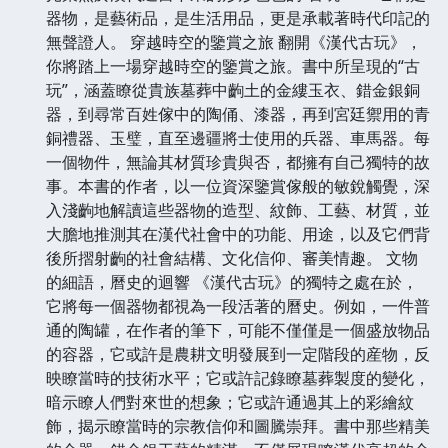
器物，是藝術品，是生活用品，更是承載著時代印記的
無聲證人。 穿越時空的鑒賞之旅 翻開《漢代古玩》，
你將踏上一場穿越時空的鑒賞之旅。書中所呈現的“古
玩”，涵蓋瞭從貴族墓葬中齣土的金縷玉衣、錯金銀銅
器，到尋常百姓傢中的陶俑、漆器，再到宮廷禦用的青
銅禮器、玉璧，直至邊疆將士使用的兵器、車馬器。每
一個物件，無論其材質珍貴與否，都擁有自己獨特的故
事。本書的作者，以一位資深鑒賞傢般的敏銳觸覺，深
入淺齣地解讀這些器物的造型、紋飾、工藝、材質，並
大膽地推測其在漢代社會中的功能、用途，以及它們背
後所摺射齣的社會結構、文化信仰、審美情趣。 文物
的細語，曆史的迴響 《漢代古玩》的獨特之處在於，
它將每一個器物都視為一段活著的曆史。例如，一件普
通的陶罐，在作者的筆下，可能不僅僅是一個盛放物品
的容器，它或許是農耕文明發展到一定階段的産物，反
映瞭當時的技術水平；它或許記錄瞭墓葬製度的變化，
暗示瞭人們對來世的想象；它或許通過其上的彩繪紋
飾，揭示瞭當時的宗教信仰和圖騰崇拜。書中那些精美