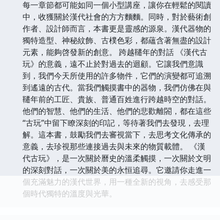
每一章節都可能如同一個小型講座，讓你在輕鬆的閱讀
中，收獲關於漢代社會的方方麵麵。同時，對於藝術創
作者、設計師而言，本書更是靈感的源泉。漢代器物的
獨特造型、神秘紋飾、古樸色彩，都蘊含著無盡的設計
元素，能夠啓發新的創意。 跨越韆年的對話 《漢代古
玩》的意義，遠不止於對過去的迴顧。它讓我們意識
到，我們今天所使用的許多物件，它們的演變都可追溯
到遙遠的古代。當我們觸摸書中的器物，我們仿佛在與
韆年前的工匠、貴族、普通百姓進行跨越時空的對話。
他們的智慧、他們的生活、他們的悲歡離閤，都在這些
“古玩”中留下瞭深刻的印記，等待著我們去發現，去理
解。這本書，鼓勵我們去審視當下，去思考文化傳承的
意義，去珍視那些連接過去與未來的物質載體。 《漢
代古玩》，是一次關於曆史的溫柔觸摸，一次關於文明
的深刻對話，一次關於美的永恒追尋。它邀請你走進一
個充滿魅力的漢代世界，用一種全新的視角，去感受那
個時代獨特的溫度與光華。