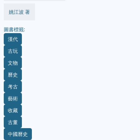
姚江波 著
圖書標籤:
漢代
古玩
文物
曆史
考古
藝術
收藏
古董
中國曆史