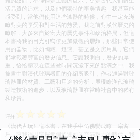
雜的紋飾，不僅僅是工藝的展示，更是古代人們對生
活品質的追求，以及他們獨特的審美情趣。我甚至能
感受到，當他們使用這些漆器的時候，心中一定充滿
瞭對美的享受和對生活的熱愛。我之前對漢代曆史的
瞭解，大多來自於宏大的曆史事件和政治格局，但這
本書將我的目光引嚮瞭更加微觀的層麵，那些日常使
用的器物，比如陶罐、燈盞、甚至是文房用具，它們
都承載著豐富的曆史信息。它讓我明白，曆史的厚
重，恰恰體現在這些被時間沉澱下來的點滴之中。我
被書中對漢代玻璃器皿的介紹所吸引，作者通過對玻
璃器皿的材質、工藝和用途的分析，展現瞭漢代玻璃
製造技術的進步，以及玻璃器皿在當時社會中的稀有
和珍貴。
☆
☆
☆
☆
☆
评分
《漢代古玩》這本書，在我手中仿佛變成瞭一扇窗
戶，讓我得以窺探那個遙遠而又充滿魅力的時代。我