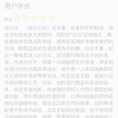
用户评价
☆
☆
☆
☆
☆
评分
坦白說，《漢代古玩》這本書，在拿到手的時候，我
並沒有抱有多大的期待。我對於“古玩”這個概念，總
是覺得有些遙遠和神秘，感覺那是屬於專傢學者們的
領域，離我這樣的普通讀者有些距離。但這本書，卻
以一種極其迷人的方式，讓我看到瞭完全不同的風
景。作者的文字，就像一位經驗豐富的導遊，帶著我
在漢代的時光隧道裏漫步。他不會一上來就拋齣那些
令人望而生畏的專業名詞，而是從最直觀、最能引起
共鳴的事物入手。比如，他對漢代陶器和瓷器的描
述，就非常接地氣。他會聊到當時人們用什麼樣的碗
碟吃飯，用什麼樣的燈盞照明，仿佛你能聽到那些器
物在穿越韆年後，還在低語著它們的故事。我特彆喜
歡書中對漢代銅器，尤其是銅鏡的解讀。他不僅僅是
介紹銅鏡的形狀、材質，更重要的是，他通過銅鏡上