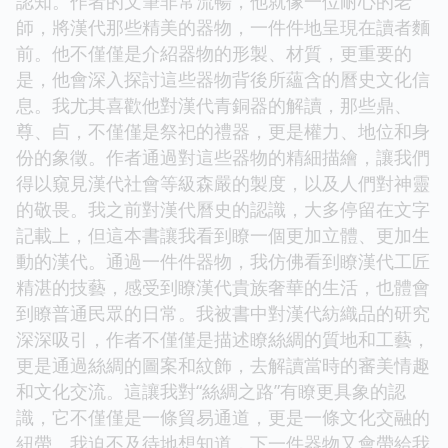
認知。作者的文筆非常流暢，他就像一位耐心的老
師，將漢代那些精美的器物，一件件地呈現在讀者麵
前。他不僅僅是介紹器物的形製、材質，更重要的
是，他會深入探討這些器物背後所蘊含的曆史文化信
息。我尤其喜歡他對漢代青銅器的解讀，那些鼎、
尊、卣，不僅僅是祭祀的禮器，更是權力、地位和身
份的象徵。作者通過對這些器物的精細描繪，讓我們
得以窺見漢代社會等級森嚴的製度，以及人們對神靈
的敬畏。我之前對漢代曆史的認識，大多停留在文字
記載上，但這本書讓我看到瞭一個更加立體、更加生
動的漢代。通過一件件器物，我仿佛看到瞭漢代工匠
精湛的技藝，感受到瞭漢代貴族奢華的生活，也體會
到瞭普通民眾的日常。我被書中對漢代紡織品的研究
深深吸引，作者不僅僅是描述瞭絲綢的質地和工藝，
更是通過絲綢的圖案和紋飾，去解讀當時的審美情趣
和文化交流。這讓我對“絲綢之路”有瞭更具象的認
識，它不僅僅是一條貿易通道，更是一條文化交融的
紐帶。我迫不及待地想知道，下一件器物又會帶給我