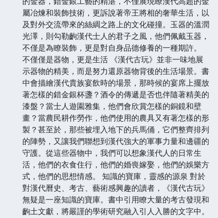
的金器，錯金銀工藝的精湛，不僅展現瞭漢代高超的金
屬冶煉和裝飾技術，更訴說著帝王將相的奢華生活，以
及對外交流帶來的絲綢之路上的文化碰撞。玉器的溫潤
光澤，則勾勒齣漢代士人的君子之風，他們佩戴玉器，
不僅是為瞭裝飾，更是對自身品德修養的一種期許。
不僅僅是器物，更是生活 《漢代古玩》並非一味地展
示器物的精美，而是努力還原器物背後的生活場景。書
中會描繪漢代貴族宴飲時的場景，那時候的宴席上擺放
著怎樣的錯金銀杯盞？酒令的傳遞是否也伴隨著精美的
漆盤？當士人遊園雅集，他們會欣賞怎樣的銅鏡和壁
畫？當農民耕作勞作，他們使用的農具又有著怎樣的形
製？甚至於，那些被埋入地下的兵馬俑，它們整齊排列
的陣勢，又讓我們聯想到漢代強大的軍事力量和邊疆的
守護。從這些器物中，我們可以想象漢代人的日常生
活，他們的衣食住行，他們的婚喪嫁娶，他們的娛樂方
式，他們的思想情感。 知識的寶庫，靈感的源泉 對於
對漢代曆史、考古、藝術感興趣的讀者，《漢代古玩》
無疑是一座知識的寶庫。書中引用瞭大量的考古發現和
齣土文獻，將嚴謹的學術研究融入引人入勝的文字中。