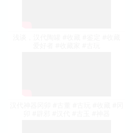
浅谈，汉代陶罐 #收藏 #鉴定 #收藏
爱好者 #收藏家 #古玩
汉代神器冈卯 #古董 #古玩 #收藏 #冈
卯 #辟邪 #汉代 #古玉 #神器