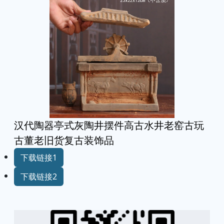
汉代陶器亭式灰陶井摆件高古水井老窑古玩
古董老旧货复古装饰品
下载链接1
下载链接2