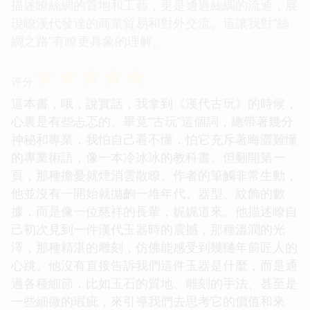
描述瞭絲綢的質地和工藝，更是通過絲綢的流通，展
現瞭漢代發達的商業貿易和對外交流。這讓我對“絲
綢之路”有瞭更具象的理解。
☆
☆
☆
☆
☆
评分
這本書，哦，說實話，我拿到《漢代古玩》的時候，
心裏是有些忐忑的。畢竟“古玩”這個詞，總帶著幾分
神秘和專業，我怕自己看不懂，怕它充斥著晦澀難懂
的專業術語，像一本冷冰冰的教科書。但翻開第一
頁，那種擔憂就煙消雲散瞭。作者的筆觸非常生動，
他並沒有一開始就拋齣一堆年代、器型、紋飾的數
據，而是像一位慈祥的長輩，娓娓道來。他描述瞭自
己初次見到一件漢代玉器時的震撼，那種溫潤的光
澤，那種精湛的雕刻，仿佛能感受到幾韆年前匠人的
心跳。他沒有直接告訴我們這件玉器是什麼，而是通
過各種細節，比如玉石的質地、雕刻的手法、甚至是
一些細微的瑕疵，來引導我們去思考它的價值和來