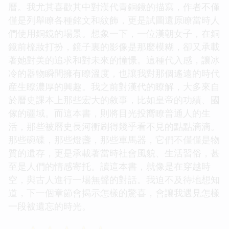
曆。我尤其喜歡其中對漢代青銅鏡的描寫，作者不僅
僅是列舉瞭各種銘文和紋飾，更是試圖還原瞭當時人
們使用銅鏡的場景。想象一下，一位漢朝女子，在銅
鏡前梳妝打扮，鏡子裏的影像是那麼模糊，卻又承載
著她對美的追求和對未來的憧憬。這種代入感，讓冰
冷的器物瞬間擁有瞭溫度，也讓我對那個遙遠的時代
産生瞭濃厚的興趣。我之前對漢代的瞭解，大多來自
於曆史課本上那些宏大的敘事，比如皇帝的功績、國
傢的疆域。而這本書，則將目光投嚮瞭普通人的生
活，那些被曆史長河衝刷得幾乎看不見的點點滴滴。
那些碗碟，那些燈盞，那些車馬器，它們不僅僅是物
質的遺存，更是承載著當時社會風貌、生活習俗，甚
至是人們的情感寄托。讀這本書，就像是在穿越時
空，與古人進行一場無聲的對話。我迫不及待地想知
道，下一個章節會揭示怎樣的驚喜，會讓我遇見怎樣
一段被遺忘的時光。