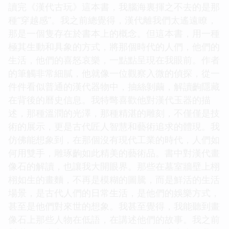
讀完《漢代古玩》這本書，我腦海裏揮之不去的是那
種“穿越感”。我之前總覺得，漢代離我們太遙遠瞭，
那是一個隻存在於書本上的概念。但這本書，用一種
極其生動和具象的方式，將那個時代的人們，他們的
生活，他們的喜怒哀樂，一點點呈現在我眼前。作者
的筆觸非常細膩，他就像一位觀察入微的偵探，從一
件件看似普通的漢代器物中，抽絲剝繭，解讀齣隱藏
在背後的曆史信息。我特彆喜歡他對漢代玉器的描
述，那種溫潤的光澤，那種精湛的雕刻，不僅僅是技
術的展示，更是古代匠人智慧和藝術追求的體現。我
仿佛能想象到，在那個沒有現代工業的時代，人們如
何用雙手，雕琢齣如此精美的藝術品。書中對漢代畫
像石的解讀，也讓我大開眼界。那些在墓室牆壁上栩
栩如生的畫麵，不再是模糊的圖騰，而是鮮活的生活
場景，是古代人們的日常生活，是他們的娛樂方式，
甚至是他們對來世的想象。我甚至覺得，我能聽到畫
像石上那些人物在低語，在講述他們的故事。我之前