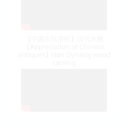
【中国古玩赏析】汉代木雕
【Appreciation of Chinese
antiques】Han Dynasty wood
carving