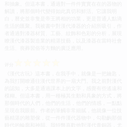
和抽象。但這本書，通過對一件件實實在在的器物的
解讀，將那個時代變得如此真切和鮮活。它讓我明
白，曆史並非隻是帝王將相的功業，更是普通人點滴
生活的匯聚。我被書中對漢代漆器的介紹所吸引，作
者通過對漆器材質、工藝、紋飾和色彩的分析，展現
瞭漢代漆器製造業的精湛技藝，以及漆器在當時社會
生活、喪葬習俗等方麵的廣泛應用。
☆
☆
☆
☆
☆
评分
《漢代古玩》這本書，在我手中，就像是一把鑰匙，
為我打開瞭通往漢代世界的一扇大門。我之前對漢代
的認知，大多是通過課本上的文字，感覺有些遙遠和
模糊。但這本書，用一種極其生動和具象的方式，將
那個時代的人們，他們的生活，他們的情感，一點點
呈現在我眼前。作者的筆觸非常細膩，他就像一位技
藝精湛的雕塑傢，從一件件漢代器物中，勾勒齣那個
時代的輪廓和神韻。我特彆喜歡他對漢代青銅器，尤