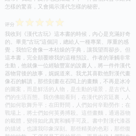
怎樣的驚喜，又會揭示漢代怎樣的秘密。
☆
☆
☆
☆
☆
评分
我收到《漢代古玩》這本書的時候，內心是充滿好奇
的。畢竟“古玩”這個詞，總給人一種專業、厚重的感
覺，我怕它會像一本枯燥的字典，讓我望而卻步。但
這本書，完全顛覆瞭我的這種預設。作者的筆觸非常
生動，他就像一位經驗豐富的說書人，將一件件漢代
器物背後的故事，娓娓道來。我尤其喜歡他對漢代畫
像石的解讀，那些刻畫在石闆上的畫麵，不再是冰冷
的圖案，而是鮮活的人物，是生動的場景，是古代人
們的生活百態。我仿佛能看到，在漢代的宮廷裏，人
們如何歌舞升平；在田野間，人們如何辛勤勞作；在
戰場上，將士們如何英勇搏殺。這些畫麵，通過器物
的載體，變得如此真實和觸手可及。書中對漢代漆器
的描述，也讓我印象深刻。那些精美的色彩，那些復