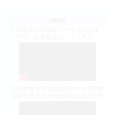
相關視頻
古玩店汉代绿釉罐子十年无人问津，
小伙一眼看出端倪，立马拿下。
汉代金熊 @安思远@汉代@古董@收
藏@拍卖@Chinese antique@艺术