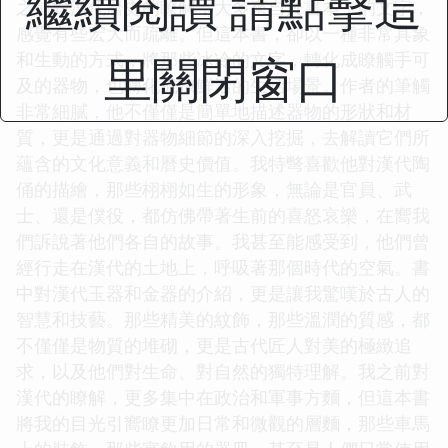
繼續閱讀 請點擊這
之前對漢代曆史的瞭解，大多來自於書本上的文字，
感覺有些宏大而疏離。但這本書，卻以一種非常具象
里關閉窗口
和生動的方式，將那些冰冷的文字，轉化成瞭觸手可
及的器物，也轉化成瞭鮮活的生活場景。作者的筆觸
非常細膩，他不僅僅是簡單地描述器物的形狀和材
質，更是通過對器物細節的深入挖掘，去解讀它們所
蘊含的文化意義和曆史價值。我特彆喜歡他對漢代陶
俑的描繪，那些栩栩如生的形象，無論是官員、武
士、還是僕役，都仿佛帶著生前的喜怒哀樂，在嚮我
們訴說著他們各自的故事。我甚至能感受到，他們曾
經行走在漢代的土地上，呼吸著那個時代的空氣。書
中對漢代玉器和金器的介紹，更是讓我驚嘆於古人的
智慧和技藝。那些精美的紋飾，那些溫潤的質感，都
不僅僅是物質的堆砌，更是古代匠人對美的極緻追
求，以及他們對生命、對自然的獨特理解。我之前對
漢代的瞭解，更多集中在政治和軍事方麵，但這本書
將我的目光引嚮瞭更加日常和微觀的層麵，那些車馬