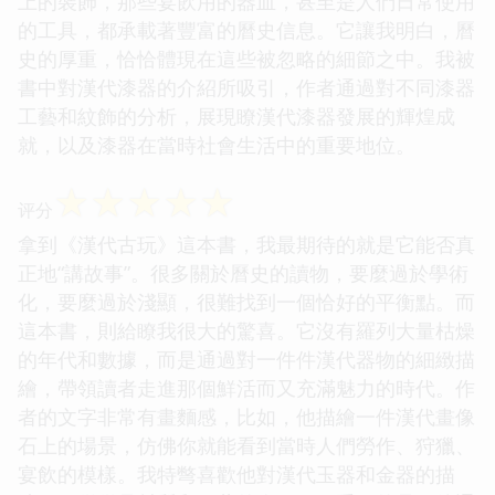
上的裝飾，那些宴飲用的器皿，甚至是人們日常使用
的工具，都承載著豐富的曆史信息。它讓我明白，曆
史的厚重，恰恰體現在這些被忽略的細節之中。我被
書中對漢代漆器的介紹所吸引，作者通過對不同漆器
工藝和紋飾的分析，展現瞭漢代漆器發展的輝煌成
就，以及漆器在當時社會生活中的重要地位。
☆
☆
☆
☆
☆
评分
拿到《漢代古玩》這本書，我最期待的就是它能否真
正地“講故事”。很多關於曆史的讀物，要麼過於學術
化，要麼過於淺顯，很難找到一個恰好的平衡點。而
這本書，則給瞭我很大的驚喜。它沒有羅列大量枯燥
的年代和數據，而是通過對一件件漢代器物的細緻描
繪，帶領讀者走進那個鮮活而又充滿魅力的時代。作
者的文字非常有畫麵感，比如，他描繪一件漢代畫像
石上的場景，仿佛你就能看到當時人們勞作、狩獵、
宴飲的模樣。我特彆喜歡他對漢代玉器和金器的描