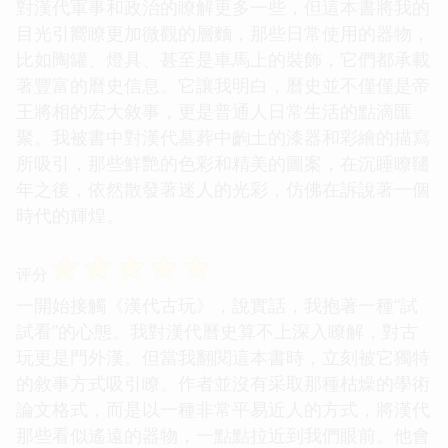
對漢代軍事和政治的瞭解更多一些，但這本書將我的
目光引嚮瞭更加微觀的層麵，那些日常使用的器物，
比如陶罐、燈具、甚至是車馬上的裝飾，它們都承載
著豐富的曆史信息。它讓我明白，曆史並不僅僅是帝
王將相的宏大敘事，更是普通人日常生活的點滴匯
聚。我被書中對漢代墓葬中齣土的漆器和彩繪的描寫
所吸引，那些鮮艷的色彩和精美的圖案，在沉睡瞭韆
年之後，依然散發著迷人的光彩，仿佛在訴說著一個
時代的輝煌。
☆
☆
☆
☆
☆
评分
一開始接觸《漢代古玩》，說實話，我抱著一種“試
試看”的心態。我對漢代曆史算不上深入瞭解，對古
玩更是門外漢。但當我翻閱這本書時，立刻被它獨特
的敘事方式吸引瞭。作者並沒有采取那種枯燥的學術
論文格式，而是以一種非常平易近人的方式，將漢代
那些看似遙遠的器物，一點點拉近到我們眼前。他會