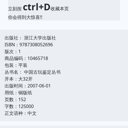
ctrl+D
立刻按
收藏本页
你会得到大惊喜!!
出版社： 浙江大学出版社
ISBN：9787308052696
版次：1
商品编码：10465718
包装：平装
丛书名： 中国古玩鉴定丛书
开本：大32开
出版时间：2007-06-01
用纸：铜版纸
页数：152
字数：125000
正文语种：中文