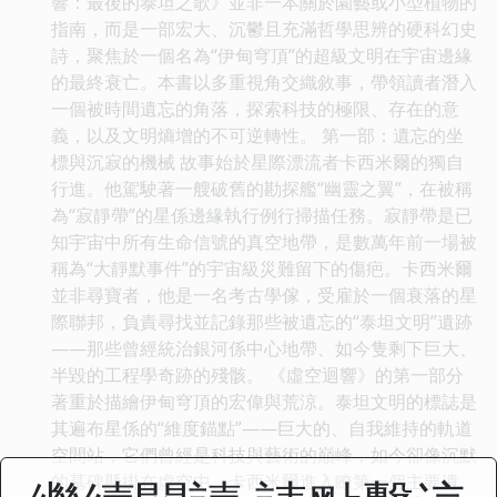
響：最後的泰坦之歌》並非一本關於園藝或小型植物的
指南，而是一部宏大、沉鬱且充滿哲學思辨的硬科幻史
詩，聚焦於一個名為“伊甸穹頂”的超級文明在宇宙邊緣
的最終衰亡。本書以多重視角交織敘事，帶領讀者潛入
一個被時間遺忘的角落，探索科技的極限、存在的意
義，以及文明熵增的不可逆轉性。 第一部：遺忘的坐
標與沉寂的機械 故事始於星際漂流者卡西米爾的獨自
行進。他駕駛著一艘破舊的勘探艦“幽靈之翼”，在被稱
為“寂靜帶”的星係邊緣執行例行掃描任務。寂靜帶是已
知宇宙中所有生命信號的真空地帶，是數萬年前一場被
稱為“大靜默事件”的宇宙級災難留下的傷疤。卡西米爾
並非尋寶者，他是一名考古學傢，受雇於一個衰落的星
際聯邦，負責尋找並記錄那些被遺忘的“泰坦文明”遺跡
——那些曾經統治銀河係中心地帶、如今隻剩下巨大、
半毀的工程學奇跡的殘骸。 《虛空迴響》的第一部分
著重於描繪伊甸穹頂的宏偉與荒涼。泰坦文明的標誌是
其遍布星係的“維度錨點”——巨大的、自我維持的軌道
空間站，它們曾經是科技與藝術的巔峰，如今卻像沉默
的墓碑懸掛在虛空中。卡西米爾進入瞭第一個主要遺