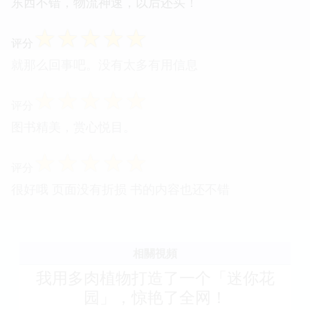
东西不错，物流神速，以后还买！
☆
☆
☆
☆
☆
评分
就那么回事吧。没有太多有用信息
☆
☆
☆
☆
☆
评分
图书精美，赏心悦目。
☆
☆
☆
☆
☆
评分
很好哦 页面没有折损 书的内容也还不错
相關視頻
我用多肉植物打造了一个「迷你花
园」，惊艳了全网！