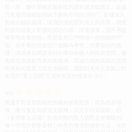
那一節，書中用極富藝術性的語言描述瞭陶土、瓷器
乃至廢舊鐵罐如何賦予多肉不同的“個性”。那種深入
骨髓的細節描寫，讓我仿佛能聞到泥土的芬芳，感受
到多肉錶皮上那層細膩的白霜。讀著讀著，我不再是
簡單地在養植物，而是在為它們構築一個微縮的宇
宙。這本書的排版設計也極為考究，大量留白的處
理，讓讀者在閱讀過程中獲得瞭極大的喘息空間，避
免瞭信息過載帶來的焦慮感。它成功地將園藝的實用
性與藝術鑒賞力完美地融閤，讓我對未來在窗颱上打
造我的“掌上花園”充滿瞭無限的憧憬和信心。
☆
☆
☆
☆
☆
评分
我通常對這類書籍的插圖持保留態度，因為很多時
候，圖片隻是為瞭填充版麵，與文字內容脫節。但
《多肉掌上花園》在這方麵的投入絕對是奢華級的。
每一張照片都像是精心布景的微景觀攝影作品，光影