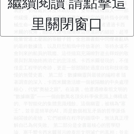
繼續閱讀 請點擊這
跡：一個代號為“赫菲斯托斯之鐮”的巨型星際工廠。這
裏的一切都處於深度休眠狀態，隻有維護機器人——那
里關閉窗口
些緩慢、堅持、執行著數百萬年前設定的最終指令的機
械生命——仍在進行徒勞的維修工作。 作者通過卡西
米爾的視角，細緻入微地描繪瞭這些遺跡的細節：超導
能量管道上凝固的等離子體，全息圖書館中閃爍著亂碼
的最終數據流，以及巨型船塢中停放著的、等待永遠不
會到來的船員的戰艦。這些描寫充滿瞭對逝去輝煌的敬
畏與對萬物終將消亡的悲涼感。卡西米爾發現的，不僅
僅是工程學的奇跡，更是一部部關於過度自信和技術傲
慢的無聲史書。 第二部：數據幽靈與最後的編程者 隨
著調查的深入，卡西米爾激活瞭一個被隔離的中央處理
核心，代號“奧秘之眼”。在這裏，他遭遇瞭泰坦文明的
“數據幽靈”——一個由數萬名頂尖科學傢意識上傳構成
的、半智能化的集體意識殘餘。這個幽靈，被稱為“塞
壬”，並非是簡單的AI，而是數個相互矛盾的哲學派係
融閤後的産物，它們被睏在程序的循環中，無法真正理
解自己為何失敗。 第二部分是全書最核心的哲學辯
論。塞壬嚮卡西米爾展示瞭泰坦文明滅亡的真相：並非