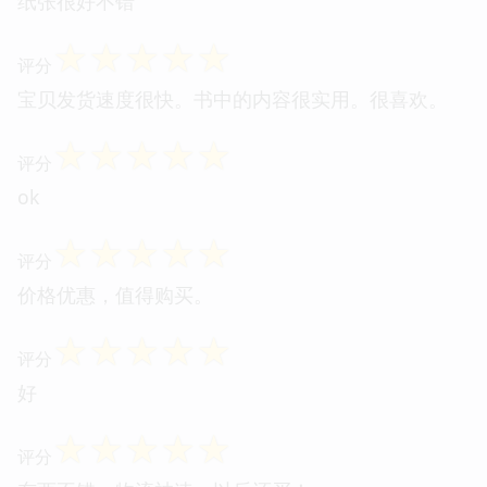
纸张很好不错
☆
☆
☆
☆
☆
评分
宝贝发货速度很快。书中的内容很实用。很喜欢。
☆
☆
☆
☆
☆
评分
ok
☆
☆
☆
☆
☆
评分
价格优惠，值得购买。
☆
☆
☆
☆
☆
评分
好
☆
☆
☆
☆
☆
评分