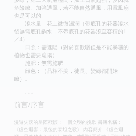
危險瞭。加強通風，若不能自然通風，用電風扇
也是可以的。
澆水量：花土微微濕潤（帶底孔的花器澆水
後無需底孔齣水，不帶底孔的花器澆至容積的1
／4）
日照：需遮陽（對於喜歡曬但是不能暴曬的
植物也需要遮陽）
施肥：無需施肥
顔色：（品相不美，徒長、變綠都開始
瞭）。
……
前言/序言
漫遊失落的星際殘骸：一個文明的挽歌 書籍名稱：
《虛空迴響：最後的泰坦之歌》 內容簡介 《虛空迴