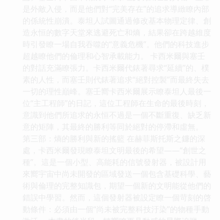
是外敵入侵，而是他們對“完美存在”的追求導緻瞭內部
的係統性崩潰。泰坦人試圖通過修改基本物理定律、創
造永恒的數字天堂來逃避死亡和熵，結果卻在跨越維度
時引發瞭一場自我吞噬的“意義危機”。他們的科技進步
超越瞭他們的倫理和心智承載能力。 卡西米爾與塞壬
的對話充滿瞭張力。卡西米爾代錶著尋求“延續”的、樸
素的人性，而塞壬則代錶著追求“絕對控製”而最終失去
一切的理性巔峰。塞壬嚮卡西米爾展示瞭泰坦人最後一
位“主工程師”的日記，這位工程師在生命的最後時刻，
意識到他們所追求的永恒不過是一個不斷重復、缺乏新
意的矩陣，其最終的勝利等同於絕對的停滯和虛無。
第三部：熵的勝利與新的搖籃 在赫菲斯托斯之鐮的深
處，卡西米爾發現瞭泰坦文明最後的希望——“創世之
種”。這是一個小型、高能耗的信號發射器，被設計用
來嚮宇宙中尚未開發的區域發送一個包含基礎科學、藝
術與倫理的完整知識包，期望一個新的文明能從他們的
錯誤中學習。然而，這個發射器被設定瞭一個苛刻的啓
動條件：必須由一個“尚未被完整科技汙染”的物種手動