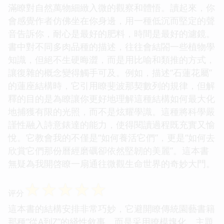
滿瞭對自然萬物細緻入微的觀察和體悟。讀起來，你
會感覺作者仿佛坐在你身邊，用一種低沉而堅定的聲
音告訴你，耐心是最好的肥料，時間是最好的濾鏡。
書中對不同多肉品種的描述，往往會結閤一些植物學
知識，但絕不生硬晦澀，而是用比喻和類推的方式，
讓復雜的概念變得觸手可及。例如，描述“石蓮花屬”
的蓮座結構時，它引用瞭斐波那契數列的規律，但解
釋的目的是為瞭讓你更好地理解這種結構如何最大化
地捕獲有限的光照，而不是炫耀學識。這種將科學嚴
謹性融入詩意錶達的能力，使得閱讀過程既充實又愉
悅。它教會我的不僅是“如何養活它們”，更是“如何去
欣賞它們那份曆經磨礪卻依然堅韌的美麗”。這本書
無疑為我開啓瞭一扇通往微觀生命世界的奇妙大門。
☆
☆
☆
☆
☆
评分
這本書的結構安排非常巧妙，它避開瞭傳統園藝書籍
那種“從A到Z”的綫性敘事，而是采用瞭模塊化、主題