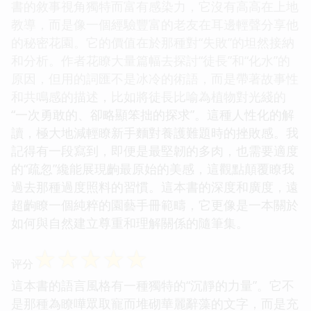
書的敘事視角獨特而富有感染力，它沒有高高在上地
教導，而是像一個經驗豐富的老友在耳邊輕聲分享他
的秘密花園。它的價值在於那種對“失敗”的坦然接納
和分析。作者花瞭大量篇幅去探討“徒長”和“化水”的
原因，但用的詞匯不是冰冷的術語，而是帶著故事性
和共鳴感的描述，比如將徒長比喻為植物對光綫的
“一次勇敢的、卻略顯笨拙的探求”。這種人性化的解
讀，極大地減輕瞭新手麵對養護難題時的挫敗感。我
記得有一段寫到，即便是最堅韌的多肉，也需要適度
的“疏忽”纔能展現齣最原始的美感，這觀點顛覆瞭我
過去那種過度照料的習慣。這本書的深度和廣度，遠
超齣瞭一個純粹的園藝手冊範疇，它更像是一本關於
如何與自然建立尊重和理解關係的隨筆集。
☆
☆
☆
☆
☆
评分
這本書的語言風格有一種獨特的“沉靜的力量”。它不
是那種為瞭嘩眾取寵而堆砌華麗辭藻的文字，而是充