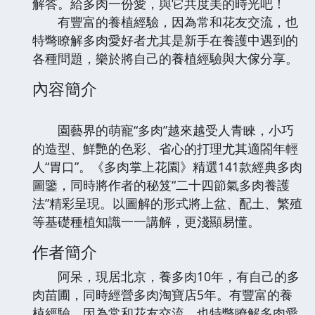
解答。給多肉一份愛，與它共度美的時光吧！
有豐富的養植經驗，因為常和花友交流，也
特彆瞭解多肉愛好者尤其是新手在養護中遇到的
各種問題，樂於將自己的養植經驗與大傢分享。
內容簡介
園藝界的萌寵“多肉”越來越受人青睞，小巧
的造型、鮮艷的色彩、省心的打理尤其適閤年輕
人“胃口”。《多肉掌上花園》精選141款經典多肉
圖鑒，同時將作者的秘笈“二十四節氣多肉養護
法”精彩呈現。以圖解的形式將上盆、配土、繁殖
等基礎種植知識一一講解，更淺顯易懂。
作者簡介
阿呆，現居北京，養多肉10年，有自己的多
肉苗圃，同時經營多肉淘寶店5年。有豐富的養
植經驗，因為常和花友交流，也特彆瞭解多肉愛