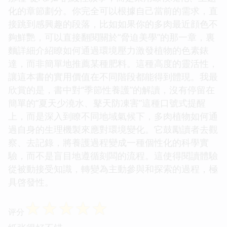
化的章節劃分。你完全可以根據自己當前的需求，直
接跳到感興趣的段落，比如如果你的多肉最近顔色不
夠鮮艷，可以直接翻閱關於“脅迫美學”的那一章，裏
麵詳細介紹瞭如何通過環境壓力激發植物的色素錶
達，而非簡單地推薦某種肥料。這種高度的靈活性，
讓這本書的實用價值在不同階段都能得到體現。我最
欣賞的是，書中對“季節性養護”的解讀，沒有停留在
簡單的“夏天少澆水、鼕天防凍害”這種口號式提醒
上，而是深入到瞭不同地域氣候下，多肉植物如何通
過自身的生理機製來應對環境變化。它鼓勵讀者去觀
察、去記錄，將養護過程變成一種個性化的科學實
驗，而不是盲目地遵循刻闆的流程。這使得閱讀體驗
從被動接受知識，轉變為主動參與和探索的過程，極
具啓發性。
☆
☆
☆
☆
☆
评分