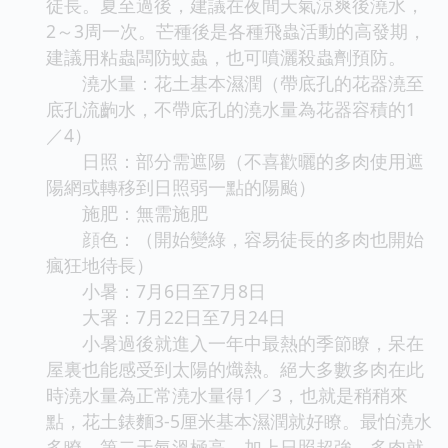
徒長。夏至過後，建議在夜間天氣涼爽後澆水，
2～3周一次。芒種後是各種飛蟲活動的高發期，
建議用粘蟲闆防蚊蟲，也可噴灑殺蟲劑預防。
澆水量：花土基本濕潤（帶底孔的花器澆至
底孔流齣水，不帶底孔的澆水量為花器容積的1
／4）
日照：部分需遮陽（不喜歡曬的多肉使用遮
陽網或轉移到日照弱一點的陽颱）
施肥：無需施肥
顔色：（開始變綠，容易徒長的多肉也開始
瘋狂地待長）
小暑：7月6日至7月8日
大署：7月22日至7月24日
小暑過後就進入一年中最熱的季節瞭，呆在
屋裏也能感受到太陽的熾熱。絕大多數多肉在此
時澆水量為正常澆水量得1／3，也就是稍稍來
點，花土錶麵3-5厘米基本濕潤就好瞭。最怕澆水
多瞭，第二天氣溫極高，加上日照超強，多肉就