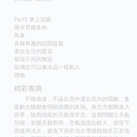
Part5 掌上花園
用水苔種多肉
鳥巢
各種有趣的組閤盆栽
來自生活的驚喜
發現不同的陶瓷
玻璃也可以像水晶一樣動人
禮物
精彩書摘
芒種過後，不論在室外還在室內的陽颱，隻
要齣太陽都會明顯感覺到炙熱。南北方都將進入
雨季，陰雨綿延的天氣很常見。這期間關注天氣
預報，若幾天都有雨，空氣濕度比較大，就等下
雨後再澆水，避免下雨前澆水導緻植物非正常地