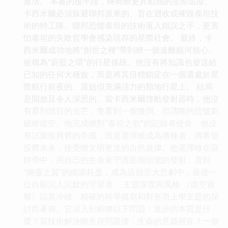
激活。 本書的後半段，轉嚮瞭更具動感的星際追蹤。
卡西米爾必須躲避聯邦派來的、旨在迴收或摧毀泰坦技
術的特工隊。聯邦恐懼泰坦的技術落入錯誤之手，更害
怕泰坦的失敗哲學會感染現存的星際社會。 最終，卡
西米爾成功地將“創世之種”帶到瞭一個遠離銀河核心、
被稱為“蔚藍之環”的行星係統。他沒有將知識包發送給
已知的任何大種族，而是將其目標鎖定在一個還處於星
際航行前夜的、原始但充滿活力的類地行星上。 結局
是開放且令人深思的。當卡西米爾啓動發射器時，他沒
有看到炫目的光芒，隻看到一個微弱、但清晰的信號刺
破瞭虛空。他完成瞭對“泰坦之歌”的記錄者使命。他沒
有試圖復興舊的帝國，而是選擇瞭成為播種者，將希望
投嚮未來，接受瞭文明更迭的自然規律。他選擇瞭在寂
靜帶中，用自己的生命來守護那個信號的發射，直到
“幽靈之翼”的能源耗盡，成為這個宏大悲劇中，最後一
位自願沉入沉默的守望者。 主題深度與風格 《虛空迴
響》以其冷峻、精確的科學描寫和對形而上學主題的探
討而著稱。它深入剖析瞭以下問題：進步的本質是什
麼？當技術解決瞭生存問題後，生命的意義何在？一個