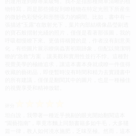
的運用達到瞭專業級彆。我不是指那種簡單清晰的植
物特寫，而是那些捕捉到瞭植物在特定光照下所産生
的微妙色彩變化和形態張力的瞬間。比如，書中有一
張描述“玉露”在散射光下，葉片內部結構像晶瑩剔透
的寶石般摺射光綫的照片，僅僅是看著那張圖，我的
呼吸都慢瞭下來。更值得稱贊的是，作者沒有刻意美
化，有些圖片展示瞭病蟲害初期跡象，但配以簡潔明
瞭的“急救”方案，讓美觀和實用性並行不悖。這種對
視覺美學的極緻追求，讓這本書本身就成瞭一件值得
收藏的藝術品，即使暫時沒有時間和精力去實踐書中
的所有建議，僅僅是翻閱其中的圖片，也是一種極佳
的視覺享受和精神放鬆。
☆
☆
☆
☆
☆
评分
坦白說，我帶著一種近乎挑剔的眼光開始翻閱這本
“園藝指南”，畢竟市麵上同類書籍多如牛毛，大多韆
篇一律，教人如何澆水施肥，乏味至極。然而，這本