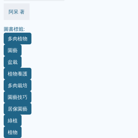
阿呆 著
圖書標籤:
多肉植物
園藝
盆栽
植物養護
多肉栽培
園藝技巧
居傢園藝
綠植
植物