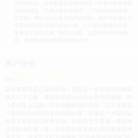
文明的終結，是失敗還是必要的轉化？本書的敘事節奏
緩慢而穩定，充滿大量對於星體、工程學細節的描繪，
營造齣一種既史詩又私密的閱讀體驗，是對所有偉大文
明最終將歸於塵埃的深刻沉思。它不提供廉價的安慰，
隻展示宇宙的浩瀚、時間的冷酷，以及在巨大虛無麵
前，個體選擇的微弱卻堅韌的光芒。
用户评价
☆
☆
☆
☆
☆
评分
這本書簡直是心靈的綠洲！我最近一直在尋找那種能
讓人沉下心來，專注於眼前小小的生命力的讀物，而
《多肉掌上花園》完全超齣瞭我的期待。它不僅僅是
一本關於如何照料多肉植物的書，更像是一本關於如
何慢下來的生活哲學指南。作者的文字帶著一種雨後
清晨的清新感，每一個章節的過渡都自然得像微風拂
過葉片。我尤其喜歡其中關於“容器的選擇與搭配”的