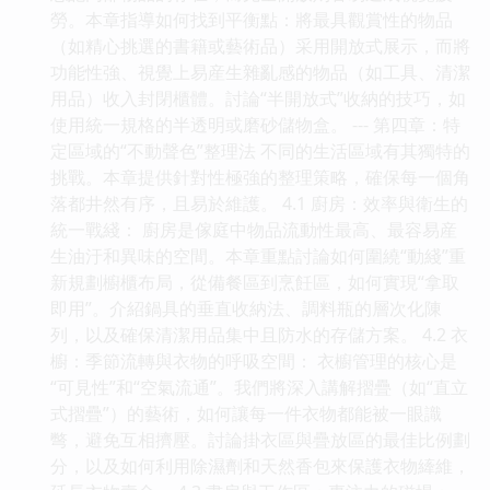
勞。本章指導如何找到平衡點：將最具觀賞性的物品
（如精心挑選的書籍或藝術品）采用開放式展示，而將
功能性強、視覺上易産生雜亂感的物品（如工具、清潔
用品）收入封閉櫃體。討論“半開放式”收納的技巧，如
使用統一規格的半透明或磨砂儲物盒。 --- 第四章：特
定區域的“不動聲色”整理法 不同的生活區域有其獨特的
挑戰。本章提供針對性極強的整理策略，確保每一個角
落都井然有序，且易於維護。 4.1 廚房：效率與衛生的
統一戰綫： 廚房是傢庭中物品流動性最高、最容易産
生油汙和異味的空間。本章重點討論如何圍繞“動綫”重
新規劃櫥櫃布局，從備餐區到烹飪區，如何實現“拿取
即用”。介紹鍋具的垂直收納法、調料瓶的層次化陳
列，以及確保清潔用品集中且防水的存儲方案。 4.2 衣
櫥：季節流轉與衣物的呼吸空間： 衣櫥管理的核心是
“可見性”和“空氣流通”。我們將深入講解摺疊（如“直立
式摺疊”）的藝術，如何讓每一件衣物都能被一眼識
彆，避免互相擠壓。討論掛衣區與疊放區的最佳比例劃
分，以及如何利用除濕劑和天然香包來保護衣物縴維，