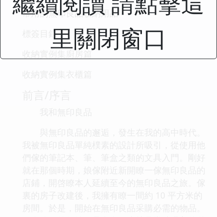
繼續閱讀 請點擊這
常用的無印良品收納用品
里關閉窗口
標簽目錄
收納實例集廚房篇
收納實例集衣櫃篇
前言/序言
我和無印良品
與無印良品的邂逅，發生在我的高中時代。
我被無印良品單純樸素的設計所吸引，從使用他
們傢的筆記本、筆、筆盒之類的文具入門。剛好
就在那個時期，娘傢附近新開瞭一傢無印良品的
店鋪，開啓瞭本人延續至今的無印良品之旅。傢
裏的房子改建後，我擁有瞭一間約 10 平方米的
房間。於是，開始在無印良品采購必需的物品。