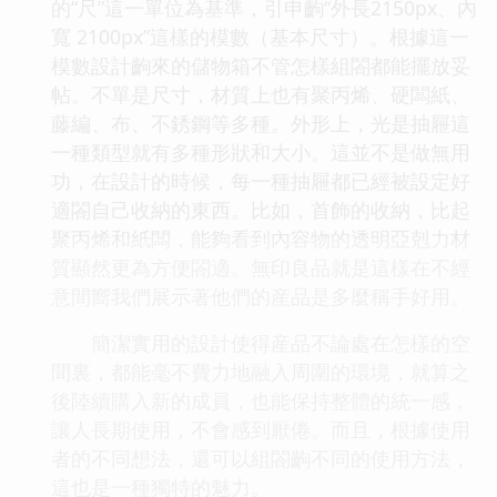
的“尺”這一單位為基準，引申齣“外長2150px、內
寬 2100px”這樣的模數（基本尺寸）。根據這一
模數設計齣來的儲物箱不管怎樣組閤都能擺放妥
帖。不單是尺寸，材質上也有聚丙烯、硬闆紙、
藤編、布、不銹鋼等多種。外形上，光是抽屜這
一種類型就有多種形狀和大小。這並不是做無用
功，在設計的時候，每一種抽屜都已經被設定好
適閤自己收納的東西。比如，首飾的收納，比起
聚丙烯和紙闆，能夠看到內容物的透明亞剋力材
質顯然更為方便閤適。無印良品就是這樣在不經
意間嚮我們展示著他們的産品是多麼稱手好用。
簡潔實用的設計使得産品不論處在怎樣的空
間裏，都能毫不費力地融入周圍的環境，就算之
後陸續購入新的成員，也能保持整體的統一感，
讓人長期使用，不會感到厭倦。而且，根據使用
者的不同想法，還可以組閤齣不同的使用方法，
這也是一種獨特的魅力。