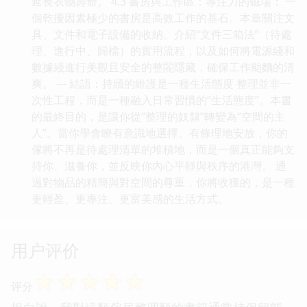
延長衣物壽命。 4.3 書房與工作區：專注力的磁場： 一
個乾擾因素極少的書房是高效工作的基石。本章關注文
具、文件和電子設備的收納。介紹“文件三箱法”（待處
理、進行中、歸檔）的實用流程，以及如何將電源綫和
數據綫進行美觀且安全的整閤隱藏，確保工作颱麵的清
爽。 --- 結語：持續的維護是一種生活態度 整理並非一
次性工程，而是一種融入日常習慣的“生活態度”。本書
的最終目的，是讓你從“整理的奴隸”轉變為“空間的主
人”。當你學會瞭有意識地選擇、有條理地安放，你的
傢將不再是待處理清單的堆積地，而是一個真正能夠支
持你、滋養你，並反映你內心平靜與秩序的港灣。 通
過對物品的精簡與對空間的尊重，你將收獲的，是一種
更輕盈、更專注、更富美感的生活方式。
用户评价
☆
☆
☆
☆
☆
评分