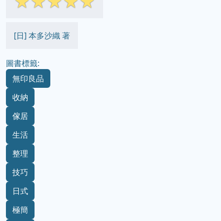
☆
☆
☆
☆
☆
[日] 本多沙織 著
圖書標籤:
無印良品
收納
傢居
生活
整理
技巧
日式
極簡