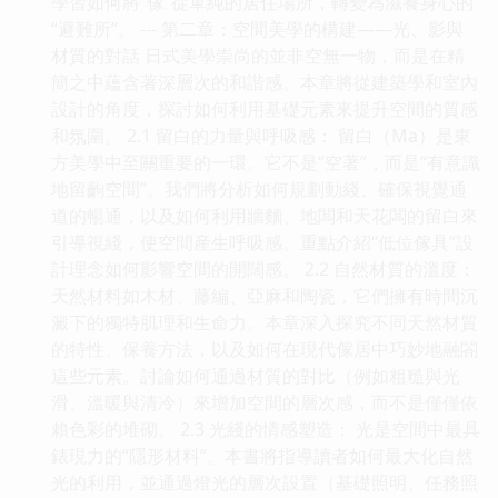
學習如何將“傢”從單純的居住場所，轉變為滋養身心的
“避難所”。 --- 第二章：空間美學的構建——光、影與
材質的對話 日式美學崇尚的並非空無一物，而是在精
簡之中蘊含著深層次的和諧感。本章將從建築學和室內
設計的角度，探討如何利用基礎元素來提升空間的質感
和氛圍。 2.1 留白的力量與呼吸感： 留白（Ma）是東
方美學中至關重要的一環。它不是“空著”，而是“有意識
地留齣空間”。我們將分析如何規劃動綫、確保視覺通
道的暢通，以及如何利用牆麵、地闆和天花闆的留白來
引導視綫，使空間産生呼吸感。重點介紹“低位傢具”設
計理念如何影響空間的開闊感。 2.2 自然材質的溫度：
天然材料如木材、藤編、亞麻和陶瓷，它們擁有時間沉
澱下的獨特肌理和生命力。本章深入探究不同天然材質
的特性、保養方法，以及如何在現代傢居中巧妙地融閤
這些元素。討論如何通過材質的對比（例如粗糙與光
滑、溫暖與清冷）來增加空間的層次感，而不是僅僅依
賴色彩的堆砌。 2.3 光綫的情感塑造： 光是空間中最具
錶現力的“隱形材料”。本書將指導讀者如何最大化自然
光的利用，並通過燈光的層次設置（基礎照明、任務照