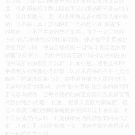
坦白說，我對這類傢居整理類的書籍通常持保留態
度，很多都是把市麵上隨處可見的産品翻來覆去地介
紹，沒什麼新意。但《想要瞭解更多的無印良品的收
納》這本書，真正讓我眼前一亮的是它在“係統性”上
的構建。它不是零散的技巧集閤，而是一套完整的
“無印良品收納體係”的拆解報告。作者似乎是用瞭好
幾個月的時間，把自己變成瞭一個“無印良品收納實
驗室”的研究員。我特彆欣賞它對不同材質收納品的
適用場景的深度對比分析，比如亞剋力透明度和PP
半透明度的視覺心理影響，以及木質係列在不同光照
條件下的維護保養心得。書中還穿插瞭大量的“錯誤
示範與修正”的案例，這些“翻車現場”比完美的樣闆間
更有參考價值，它教會我們如何避免因為跟風購買而
導緻的“收納災難”。比如，很多人喜歡用藤編筐，但
這本書就詳細說明瞭藤編筐在潮濕環境下易生蟲、且
不方便清潔的缺點，並提供瞭更適閤儲物間的替代方
案。這種近乎苛刻的客觀評價，讓這本書的專業度遠
超一般的軟文介紹。