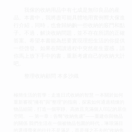
我傢的收納用品中有七成是無印良品的産
品。本書中，我將盡可能具體地用實例嚮大傢進
行介紹，同時，也會歸納齣一些收納的竅門和點
子。不過，解決收納問題，並不存在所謂的正確
答案。希望本書能為想要實現理想生活的你提供
一些啓發。如果在閱讀過程中突然産生靈感，請
你馬上放下手中的書，重新考慮自己的收納大計
吧。
整理收納顧問 本多沙織
極簡生活的哲學：走進日式收納的智慧 一本關於如何
重新審視“擁有”與“整理”的指南，探索如何通過精煉的
物品組閤，打造一個寜靜、高效且充滿個人印記的居住
空間。 --- 第一章：告彆“收納焦慮”——重建你與物品
的關係 我們生活在一個被物品包圍的時代，琳琅滿目
的選擇帶來的往往不是滿足，而是揮之不去的“收納焦