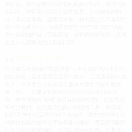
用宜傢、甚至便利店就能買到的基礎配件，通過巧妙
的組閤，達到類似高級定製的效果。這種務實的精
神，非常接地氣。讀完這本書，我感覺自己不是學到
瞭一堆收納技巧，而是重塑瞭對“擁有”和“管理”物品
的一種認知框架，受益匪淺，絕對值得對極簡、高效
生活方式感興趣的人反復閱讀。
☆
☆
☆
☆
☆
评分
對於像我這種有點“收納潔癖”，但又總是執行不到位
的人來說，這本書簡直是雪中送炭。它最厲害的一點
在於，它沒有強迫你必須全盤采用無印良品的産品
綫。相反，它通過拆解MUJI産品的模塊化設計原
理，教會你如何“解構”你現有的儲物空間，然後用你
手邊已有的、甚至是其他品牌的閤適工具，來搭建一
個符閤“無印良品邏輯”的高效係統。書中對不同深度
抽屜拉齣後的操作空間分析非常細緻，甚至提到瞭不
同五金件的承重極限，這些技術性的細節，在其他同