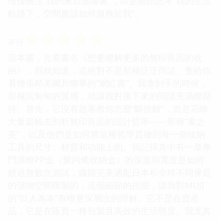
僅僅關注“我的東西放哪裏”，而是開始思考“我的生活
軌跡下，空間應該如何服務於我”。
☆
☆
☆
☆
☆
评分
這本書，光看書名《想要瞭解更多的無印良品的收
納》，我就知道，這絕對不是那種泛泛而談、隻給你
看幾張精美圖片瞭事的“網紅書”。我拿到手的時候，
那種沉甸甸的質感，就讓我對接下來的閱讀充滿瞭期
待。首先，它沒有急著教你怎麼“斷捨離”，而是花瞭
大量篇幅去剖析無印良品的設計哲學——那種“素之
美”，以及他們是如何將這種哲學貫徹到每一個收納
工具的尺寸、材質和功能上的。我記得其中有一章專
門講瞭PP盒（聚丙烯收納盒）的深度和寬度是如何
經過無數次測試，纔能完美適配日本和全球不同傢庭
的儲物空間限製的，這個細節的挖掘，讓我對MUJI
的“以人為本”有瞭更深層次的理解。它不是在賣産
品，它是在販賣一種剋製且高效的生活態度。我尤其