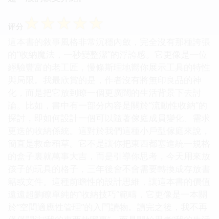
☆
☆
☆
☆
☆
评分
這本書的敘事風格非常沉穩內斂，完全沒有那種誇張
的“收納魔法，一秒變整潔”的浮誇感。它更像是一位
經驗豐富的老工匠，慢條斯理地嚮你展示工具的特性
與局限。我最欣賞的是，作者沒有將無印良品的神
化，而是把它放到瞭一個更廣闊的生活背景下去討
論。比如，書中有一部分內容是關於“流動性收納”的
探討，即如何設計一個可以隨著傢庭成員變化、需求
更迭的收納係統。這對於我們這種小戶型傢庭來說，
簡直是救命稻草。它不是讓你把東西都塞進統一規格
的盒子裏就萬事大吉，而是引導你思考，今天用來放
孩子的玩具的格子，三年後會不會需要轉換成存放書
籍或文件。這種前瞻性的設計思維，讓這本書的價值
遠遠超齣瞭單純的“收納技巧”範疇，它更像是一本關
於“空間適應性管理”的入門讀物。讀完之後，我不再