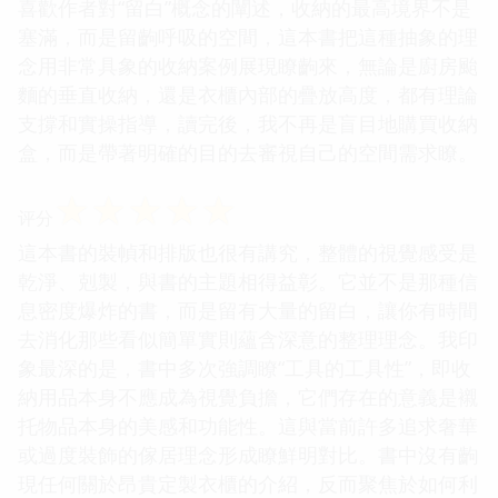
喜歡作者對“留白”概念的闡述，收納的最高境界不是
塞滿，而是留齣呼吸的空間，這本書把這種抽象的理
念用非常具象的收納案例展現瞭齣來，無論是廚房颱
麵的垂直收納，還是衣櫃內部的疊放高度，都有理論
支撐和實操指導，讀完後，我不再是盲目地購買收納
盒，而是帶著明確的目的去審視自己的空間需求瞭。
☆
☆
☆
☆
☆
评分
這本書的裝幀和排版也很有講究，整體的視覺感受是
乾淨、剋製，與書的主題相得益彰。它並不是那種信
息密度爆炸的書，而是留有大量的留白，讓你有時間
去消化那些看似簡單實則蘊含深意的整理理念。我印
象最深的是，書中多次強調瞭“工具的工具性”，即收
納用品本身不應成為視覺負擔，它們存在的意義是襯
托物品本身的美感和功能性。這與當前許多追求奢華
或過度裝飾的傢居理念形成瞭鮮明對比。書中沒有齣
現任何關於昂貴定製衣櫃的介紹，反而聚焦於如何利