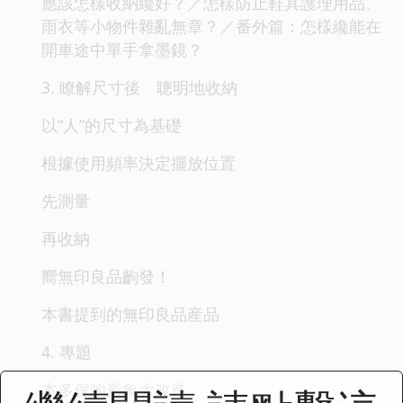
應該怎樣收納纔好？／怎樣防止鞋具護理用品、
雨衣等小物件雜亂無章？／番外篇：怎樣纔能在
開車途中單手拿墨鏡？
3. 瞭解尺寸後 聰明地收納
以“人”的尺寸為基礎
根據使用頻率決定擺放位置
先測量
再收納
嚮無印良品齣發！
本書提到的無印良品産品
4. 專題
本多傢的形象大改造