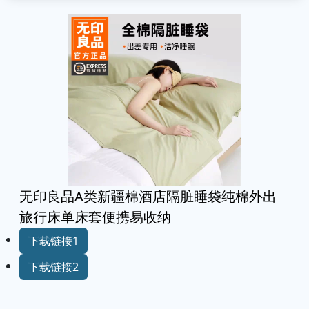
无印良品A类新疆棉酒店隔脏睡袋纯棉外出
旅行床单床套便携易收纳
下载链接1
下载链接2