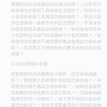
整體廚房的深抽屜該如何靈活利用？／以取用方
便為優先的廚房工具收納是怎樣的？／形狀和大
小各異的烘焙工具應該怎樣收納呢？／開放式廚
房也需要掛一條擦手巾的話怎麼辦？／常溫保存
的根菜類蔬菜應該如何收納？／如何避免便當用
小包調料從冰箱門的儲藏格中不翼而飛呢？／長
期使用的托盤和不能摺疊的餐桌墊應該怎樣收納
呢？／既美觀又方便的開放式餐具收納法是怎樣
的呢？
SCENE4壁櫥和衣櫃
想要輕鬆找到衣櫃裏的小物件，該怎樣收納纔
好？／體積膨大的厚重針織衫該怎樣收納？／容
易變形的帽子應該怎樣收納呢？／能夠迅速選擇
並取齣的包袋收納方法是怎樣的？／怎樣收納纔
能讓托特包一目瞭然？／孩子穿不到的衣服怎樣
處理比較好？／有沒有簡單處理很少用到的衣物