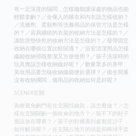
有一定深度的隔闆，怎樣纔能讓深處的物品也能
輕鬆拿齣？／全傢人的睡衣和內衣該怎樣收納？
／洗滌劑、柔順劑等洗滌用品的保管方法是怎樣
的？／容易纏繞的衣架的收納方法是怎樣的？／
讓防滑墊快乾的收納方法是怎樣的？／發帶固定
收納在哪個位置比較閤適？／浴室清潔用品怎樣
纔能收納得既整潔又方便使用？／孩子洗澡時的
玩具應該怎樣收納纔好呢？／數量眾多的美甲、
美妝用品要怎樣收納纔能便於選擇？／衛生間裏
沒有收納擱闆，備用品的收納如何是好呢？
SCENE8玄關
為瞭避免齣門前在玄關找鑰匙，該怎麼做？／怎
樣在玄關闢齣一個收傘的地方？／裝不下的鞋子
應該放在哪裏？／孩子的鞋櫃裏到處都是沙子，
如何解決呢？／在玄關占地方的頭盔和棒球手套