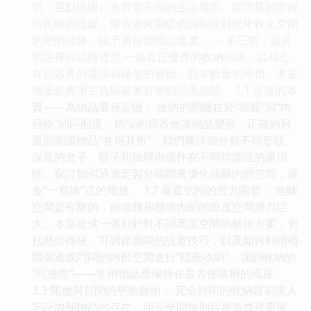
明、重點照明）來營造不同的生活場景。從清晨的寜靜
到夜晚的溫馨，學習如何用暖色調和漫射光來軟化空間
的硬朗綫條，賦予居住環境以溫度。 --- 第三章：器具
的選擇與功能哲思 一個真正優秀的收納係統，其核心
在於器具的選擇和擺放的邏輯，而非數量的堆積。本章
側重於實用主義與審美哲學的完美結閤。 3.1 容器的本
質——為物品量身定做： 收納的關鍵在於“容器”與“內
容物”的匹配度。錯誤的容器會讓物品變形，正確的容
器則能讓物品“各得其所”。我們將詳細分析不同形狀、
深度的盒子、籃子和抽屜內部件在不同功能區的適用
性。探討如何通過定製分隔闆來優化抽屜內部空間，避
免“一窩蜂”式的堆放。 3.2 垂直空間的潛力開發： 地麵
空間是有限的，而牆麵和櫃體內部的垂直空間潛力巨
大。本章提供一係列針對不同高度空間的解決方案，包
括懸掛係統、可調節層闆的設置技巧，以及如何利用櫃
體側邊或門闆的內部空間進行“隱形收納”。強調收納的
“可達性”——常用物品應保持在最方便取用的高度。
3.3 開放與封閉的平衡藝術： 完全封閉的收納容易讓人
忘記內部物品的存在，而完全開放則容易造成視覺疲