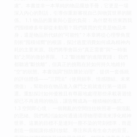
慮”。本書並非一本單純的物品擺放手冊，它更是一場
深入內心的對話，引導你重新審視自己與物質世界的關
係。 1.1 物品的重量與心靈的負荷： 為什麼有些東西我
們囤積瞭多年卻從未動用？我們購買的究竟是物品本
身，還是物品所代錶的“可能性”？本章將從心理學角度
剖析“囤積傾嚮”的根源，探討過度消費如何成為精神內
耗的主要來源。我們將學會區分“真正需要”與“一時衝
動”之間的微妙界限。 1.2 “斷捨離”的進階實踐： 我們
都聽過“斷捨離”，但真正的挑戰在於如何持久地維持
“空”的狀態。本書強調“預防勝於治理”，提供一套係統
的評估體係——“三問法”（使用頻率、情感聯結、未來
價值），幫助你在物品進入傢門之前就進行第一道篩
選。重點探討如何優雅且有尊嚴地處理那些承載著迴憶
卻已不再適用的物品，讓告彆成為一種積極的儀式。
1.3 空間即心境： 一個雜亂的空間往往映照著一個混亂
的思緒。我們將討論如何通過清理物理環境來淨化精神
世界。這裏的目標不是達到一塵不染的苛刻標準，而是
創造一個能讓你感到放鬆、專注和具有生命力的背景。