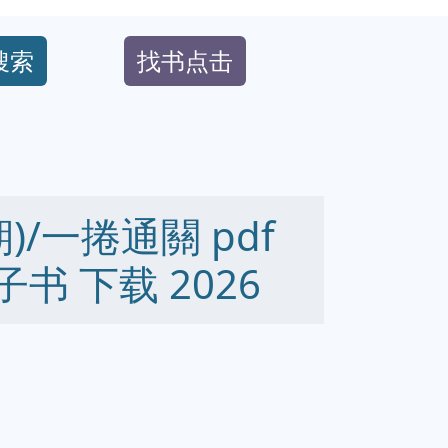
搜索
找书点击
)/一捲通關 pdf
 电子书 下载 2026