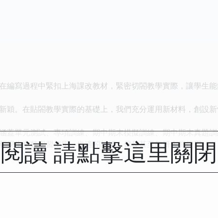
編寫過程中緊扣上海課改教材，緊密切閤教學實際，讓學生能
穎。在貼閤教學實際的基礎上，我們充分運用新材料，創設新
蓋單元測試、專項訓練、期中期末模擬訓練、期中期末真題訓
閱讀 請點擊這里關
閤學生全麵學習使用，也適閤教師、傢長甚至教研人員使用。