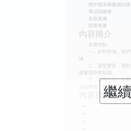
期中期末模擬測試捲
專項訓練捲
名校真捲
競賽真捲
內容簡介
本書特點:
一，針對性強。我們在
練。
二，題型豐富，選材新
度鞏固所學知識。
三，實用性強。本書涵
繼續
涵蓋麵廣，題型豐富，適
內頁插圖