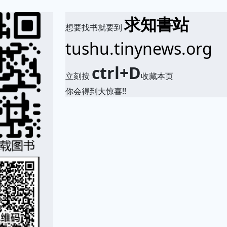
求知書站
想要找书就要到
tushu.tinynews.org
ctrl+D
立刻按
收藏本页
你会得到大惊喜!!