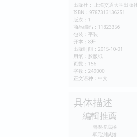
出版社： 上海交通大学出版
ISBN：9787313136251
版次：1
商品编码：11823356
包装：平装
开本：8开
出版时间：2015-10-01
用纸：胶版纸
页数：156
字数：249000
正文语种：中文
具体描述
編輯推薦
開學摸底捲
單元測試捲