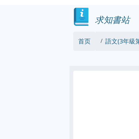
求知書站
首页
語文(3年級