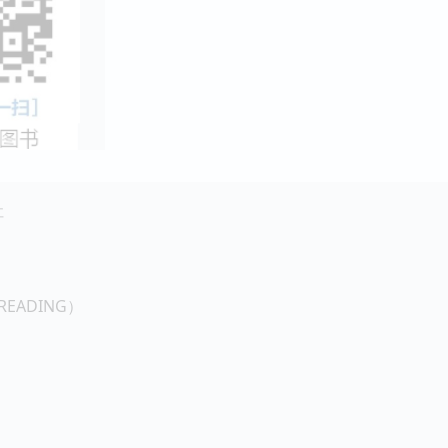
社
READING）