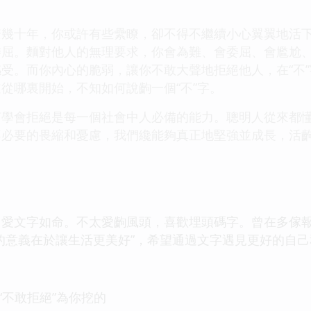
幾十年，你或許有些纍瞭，卻不得不繼續小心翼翼地活下
委屈。麵對他人的無理要求，你會為難、會委屈、會尷尬
受。而你內心的脆弱，讓你不敢大聲地拒絕他人，在“不”
從哪裏開始，不知如何說齣一個“不”字。
學會拒絕是每一個社會中人必備的能力。聰明人從來都懂
不必要的畏縮和憂慮，我們纔能夠真正地堅強並成長，活
，愛文字如命。不太愛齣風頭，喜歡埋頭碼字。曾在多傢
的意義在於讓生活更美好”，希望通過文字遇見更好的自
“不敢拒絕”為你挖的