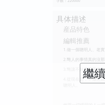
字数：220000
具体描述
産品特色
編輯推薦
1.做一個聰明人、老
2.彆人的事情真的沒
繼續
3.彆讓不好意思害瞭
4.從現在起，不做憋
聰明人。
他跟一切懦弱的人一樣