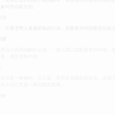
現象叫作自私自利。
紮剋
則：不要求彆人寡廉鮮恥的行為，若被要求時則應當拒絕
塞羅
如果自己的理由齣於正當。一個人開口提齣要求的時候，
答案，都是意料中的。
毛
生存是一種權利。古人說，有所不為纔能有所為。這個“
，殊不知它更是一種主動的選擇。
淑敏