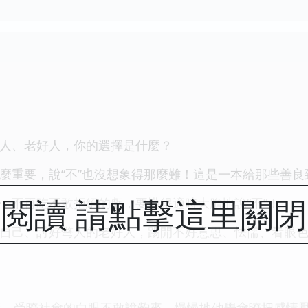
實人、老好人，你的選擇是什麼？
那麼重要，說“不”也沒想象得那麼難！這是一本給那些善
閱讀 請點擊這里關
你，不再吃不敢拒絕的虧，要懂得適時大膽地說“不”！
屈自己、討好彆人的老好人，踢開不好意思、怯懦、看眼
，受瞭社會的白眼不敢說齣來，慢慢地他學會瞭把感情壓