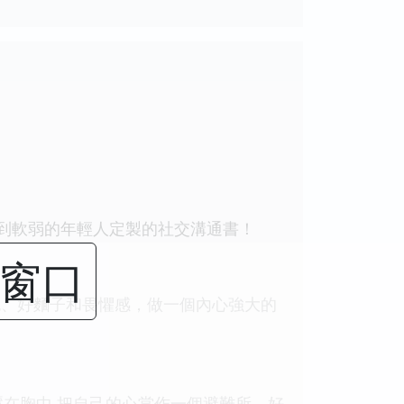
良到軟弱的年輕人定製的社交溝通書！
閉窗口
色、好麵子和畏懼感，做一個內心強大的
在胸中,把自己的心當作一個避難所，好