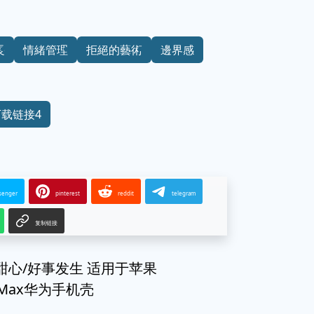
長
情緒管理
拒絕的藝術
邊界感
下载链接4
senger
pinterest
reddit
telegram
复制链接
花/甜心/好事发生 适用于苹果
6ProMax华为手机壳