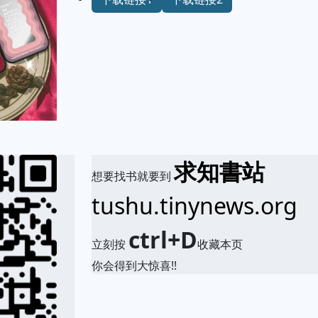
求知書站
想要找书就要到
tushu.tinynews.org
ctrl+D
立刻按
收藏本页
你会得到大惊喜!!