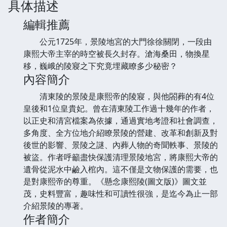
具体描述
編輯推薦
公元1725年，景陵地宮的大門徐徐關閉，一段由
康熙大帝主宰的時空被長久封存。滄海桑田，物換星
移，巍峨的陵寢之下究竟埋藏瞭多少秘密？
內容簡介
清東陵的景陵是康熙帝的陵寢，與他閤葬的有4位
皇後和1位皇貴妃。曾在清東陵工作過十幾年的作者，
以正史和清宮檔案為依據，通過實地考證和社會調查，
多角度、全方位地介紹瞭景陵的營建、改革和創新及對
後世的影響、景陵之謎、內葬人物的奇聞軼事、景陵的
被盜。作者呼籲盡快保護清理景陵地宮，將康熙大帝的
遺骨從泥水中鹼入棺內。這不僅是文物保護的需要，也
是對康熙帝的尊重。《懸念康熙陵(圖文版)》圖文並
茂，史料豐富，趣味性和可讀性很強，是迄今為止一部
介紹景陵的專著。
作者簡介