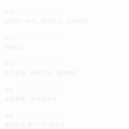
☆
☆
☆
☆
☆
评分
很好的一本书，图文并茂，值得阅读。
☆
☆
☆
☆
☆
评分
快递给力
☆
☆
☆
☆
☆
评分
图文并茂，内容详实，值得购买
☆
☆
☆
☆
☆
评分
还没看呢，很便宜不错
☆
☆
☆
☆
☆
评分
图文并茂,看了一下,还不错