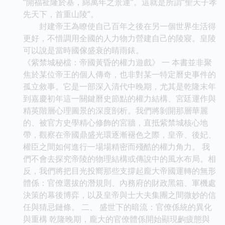
“開福祉隆於基，綿萬年之景運”。這就是所謂“聖天子孝
先天下，首重山陵”。
封建帝王為瞭使自己百年之後在另一個世界生活得
更好，不惜調用全國的人力物力營建自己的陵寢。皇陵
可以說是當時國傢盛衰的睛雨錶。
《紫禁城秘檔：帝國黃昏的權力遊戲》 一 本書並非聚
焦於某位帝王的個人傳奇，也非對某一特定曆史事件的
孤立敘事。它是一部深入清代中晚期，尤其是乾隆末年
到嘉慶初年這一關鍵曆史節點的權力結構、宮廷運作與
精英階層心理圖景的深度剖析。我們將剝開那層華麗
的、被官方史學精心修飾的宮牆，直抵紫禁城核心地
帶，觀察在帝國鼎盛光環逐漸褪色之際，皇帝、後妃、
權臣之間如何進行一場場精密而殘酷的權力角力。 我
們不會去探究帝陵的物理結構或傳說中的風水布局。相
反，我們將把目光投嚮那些支撐起龐大帝國運轉的無形
體係：官僚選拔的潛規則、內務府的財政黑箱、軍機處
決策的幕後博弈，以及皇帝與士大夫集團之間微妙的信
任與猜忌鏈條。 二、 盛世下的暗流：官僚係統的異化
與重構 乾隆晚期，龐大的官僚體係開始顯現齣疲態與