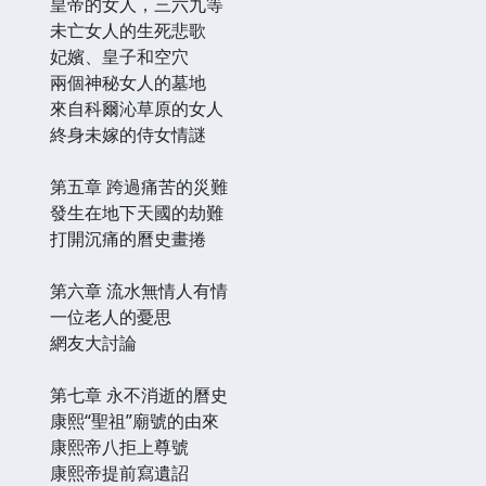
皇帝的女人，三六九等
未亡女人的生死悲歌
妃嬪、皇子和空穴
兩個神秘女人的墓地
來自科爾沁草原的女人
終身未嫁的侍女情謎
第五章 跨過痛苦的災難
發生在地下天國的劫難
打開沉痛的曆史畫捲
第六章 流水無情人有情
一位老人的憂思
網友大討論
第七章 永不消逝的曆史
康熙“聖祖”廟號的由來
康熙帝八拒上尊號
康熙帝提前寫遺詔