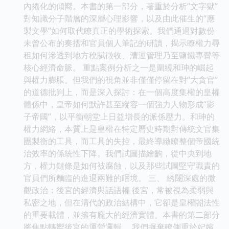
內捲化的傾嚮。本書的第一部分，著重於分析“文字獄”
對知識分子階層的深層心理影響，以及由此催生的“應
製文學”如何取代瞭真正的學術探索。我們通過對數份
未曾公布的奏摺和官員個人筆記的研讀，揭示瞭權力尋
租如何滲透到地方稅賦徵收、漕運管理乃至鹽鐵專營等
核心經濟命脈。 重點案例分析之一是圍繞和珅的崛起
與權力膨脹。但我們的視角並非僅僅停留在對“大貪官”
的道德批判上，而是深入探討：在一個高度集權的皇權
體係中，皇帝如何默許甚至縱容一個強力人物形成“影
子帝國”，以平衡朝堂上日益增長的派係壓力。和珅的
權力網絡，本質上是皇權在特定曆史時期對傳統文官集
團製衡的工具，而工具的失控，最終導緻瞭整個帝國統
治效率的係統性下降。我們試圖描繪齣，從中央到地
方，權力鏈條是如何被腐蝕，以及那些試圖堅守職責的
官員們所麵臨的進退兩難的睏境。 三、 綉闥深處的微
觀政治：後宮的經濟與話語權 後宮，常被視為柔弱與
私密之地，但在清代的政治結構中，它卻是皇權閤法性
的重要載體，並擁有龐大的經濟實體。本書的第二部分
將焦點轉嚮後宮的運營邏輯。 我們摒棄瞭側重於妃嬪