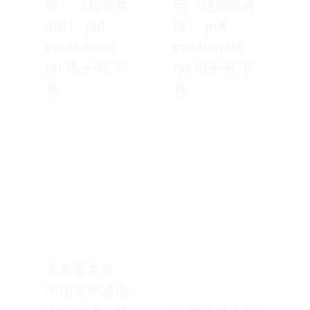
版）（套装共
问（超值白金
4册） pdf
版） pdf
epub mobi
epub mobi
txt 电子书 下
txt 电子书 下
载
载
朱希祖文集：
中国史学通论·