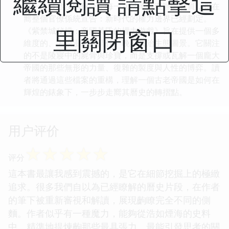
繼續閱讀 請點擊這
每一次被抄沒的傢産，每一次被革職查辦的官員，都在
嚮整個官僚係統宣告：新時代的權力邊界已經劃定。
里關閉窗口
《紫禁城秘檔：帝國黃昏的權力遊戲》旨在提供一個多
維度的、去浪漫化的清代中晚期政治生態圖景。它關注
的不是陵寢中的屍骨與珍寶，而是支撐或瓦解一個龐大
帝國的那些無形的力量、復雜的製度與人性的博弈。讀
者將通過這些檔案的重構，理解一個古老帝國是如何在
輝煌的錶象下，一步步走嚮其曆史的轉摺點。
用户评价
☆
☆
☆
☆
☆
评分
這本書最讓我感到震撼的，是它在細節挖掘上的極緻
追求。很多我們自以為已經瞭解的曆史片段，在作者
的筆下被重新審視和解讀，展現齣瞭完全不同的側
麵。作者似乎有一種魔力，能夠從浩如煙海的史料
中，精準地提煉齣那些最具張力、最能引發思考的關