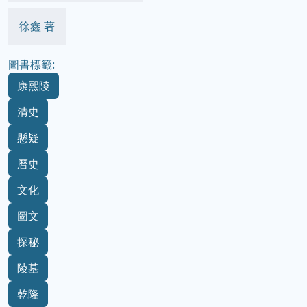
徐鑫 著
圖書標籤:
康熙陵
清史
懸疑
曆史
文化
圖文
探秘
陵墓
乾隆