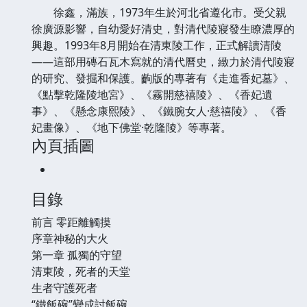
徐鑫，滿族，1973年生於河北省遵化市。受父親
徐廣源影響，自幼愛好清史，對清代陵寢發生瞭濃厚的
興趣。1993年8月開始在清東陵工作，正式解讀清陵
——這部用磚石瓦木寫就的清代曆史，緻力於清代陵寢
的研究、發掘和保護。齣版的專著有《走進香妃墓》、
《點擊乾隆陵地宮》、《霧開慈禧陵》、《香妃遺
事》、《懸念康熙陵》、《鐵腕女人·慈禧陵》、《香
妃畫像》、《地下佛堂·乾隆陵》等專著。
內頁插圖
目錄
前言 零距離觸摸
序章神秘的大火
第一章 孤獨的守望
清東陵，死者的天堂
生者守護死者
“鐵飯碗”變成討飯碗