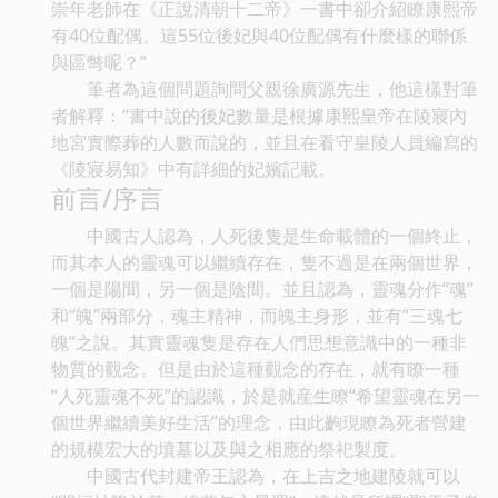
崇年老師在《正說清朝十二帝》一書中卻介紹瞭康熙帝
有40位配偶。這55位後妃與40位配偶有什麼樣的聯係
與區彆呢？”
筆者為這個問題詢問父親徐廣源先生，他這樣對筆
者解釋：“書中說的後妃數量是根據康熙皇帝在陵寢內
地宮實際葬的人數而說的，並且在看守皇陵人員編寫的
《陵寢易知》中有詳細的妃嬪記載。
前言/序言
中國古人認為，人死後隻是生命載體的一個終止，
而其本人的靈魂可以繼續存在，隻不過是在兩個世界，
一個是陽間，另一個是陰間。並且認為，靈魂分作“魂”
和“魄”兩部分，魂主精神，而魄主身形，並有“三魂七
魄”之說。其實靈魂隻是存在人們思想意識中的一種非
物質的觀念。但是由於這種觀念的存在，就有瞭一種
“人死靈魂不死”的認識，於是就産生瞭“希望靈魂在另一
個世界繼續美好生活”的理念，由此齣現瞭為死者營建
的規模宏大的墳墓以及與之相應的祭祀製度。
中國古代封建帝王認為，在上吉之地建陵就可以