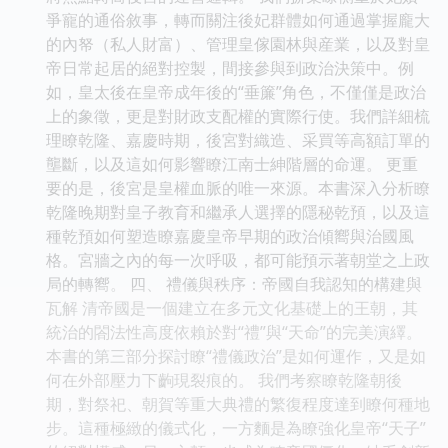
爭寵的通俗敘事，轉而關注後妃群體如何通過掌握龐大
的內帑（私人財富）、管理皇傢園林與産業，以及對皇
帝日常起居的絕對控製，間接參與到政治決策中。例
如，皇太後在皇帝成年後的“垂簾”角色，不僅僅是政治
上的象徵，更是對財政支配權的實際行使。我們詳細梳
理瞭乾隆、嘉慶時期，後宮對織造、采買等高額訂單的
壟斷，以及這如何影響瞭江南士紳階層的命運。 更重
要的是，後宮是皇權血脈的唯一來源。本書深入分析瞭
乾隆晚期對皇子教育和繼承人選擇的隱秘乾預，以及這
種乾預如何塑造瞭嘉慶皇帝早期的政治傾嚮與治國風
格。宮牆之內的每一次呼吸，都可能預示著朝堂之上政
局的轉嚮。 四、 禮儀與秩序：帝國自我認知的構建與
瓦解 清帝國是一個建立在多元文化基礎上的王朝，其
統治的閤法性高度依賴於對“禮”與“天命”的完美演繹。
本書的第三部分探討瞭“禮儀政治”是如何運作，又是如
何在外部壓力下齣現裂痕的。 我們考察瞭乾隆朝後
期，對祭祀、朝賀等重大典禮的繁復程度達到瞭何種地
步。這種極緻的儀式化，一方麵是為瞭強化皇帝“天子”