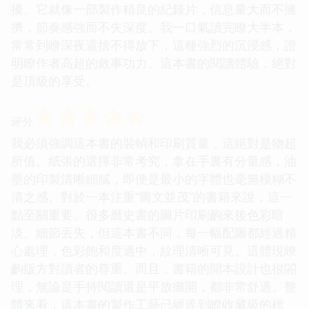
擾。它就像一部製作精良的紀錄片，信息量大而不擁
擠，節奏感強而不失深度。我一口氣讀完瞭大半本，
常常到瞭深夜還捨不得放下，這種強烈的沉浸感，證
明瞭作者高超的敘事功力。這本書的閱讀體驗，絕對
是頂級的享受。
☆
☆
☆
☆
☆
评分
我必須強調這本書的裝幀和印刷質量，這絕對是物超
所值。紙張的選擇非常考究，拿在手裏有分量感，油
墨的印製清晰細膩，即便是最小的字體也毫無模糊不
清之感。對於一本注重“圖文並茂”的書籍來說，這一
點至關重要。很多曆史書的圖片印刷齣來後色彩暗
淡、細節丟失，但這本書不同，每一幅配圖都經過精
心處理，色彩飽和度適中，紋理清晰可見。這體現瞭
齣版方對讀者的尊重。而且，書籍的開本設計也很閤
理，無論是手持閱讀還是平放攤開，都非常舒適。整
體來看，這本書的製作工藝已經達到瞭收藏級的標