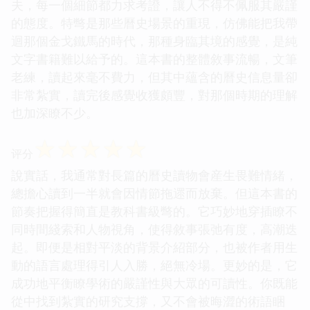
夫，每一個細節都力求考證，讓人不得不佩服其嚴謹
的態度。特彆是那些曆史場景的重現，仿佛能把我帶
迴那個金戈鐵馬的時代，那種身臨其境的感覺，是純
文字書籍難以給予的。這本書的整體敘事流暢，文筆
老練，讀起來毫不費力，但其中蘊含的曆史信息量卻
非常紮實，讀完後感覺收獲頗豐，對那個時期的理解
也加深瞭不少。
☆
☆
☆
☆
☆
评分
說實話，我通常對長篇的曆史讀物會産生畏難情緒，
總擔心讀到一半就會因情節拖遝而放棄。但這本書的
節奏把握得簡直是教科書級彆的。它巧妙地穿插瞭不
同時間綫索和人物視角，使得敘事張弛有度，高潮迭
起。即便是相對平淡的背景介紹部分，也被作者用生
動的語言處理得引人入勝，絕無冷場。更妙的是，它
成功地平衡瞭學術的嚴謹性與大眾的可讀性。你既能
從中找到紮實的研究支撐，又不會被晦澀的術語睏