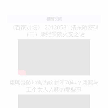
相關視頻
《百家讲坛》 20120531 清东陵密码
（三）康熙景陵火灾之谜
康熙景陵地宫为啥封闭70年？康熙与
五个女人入葬的那些事