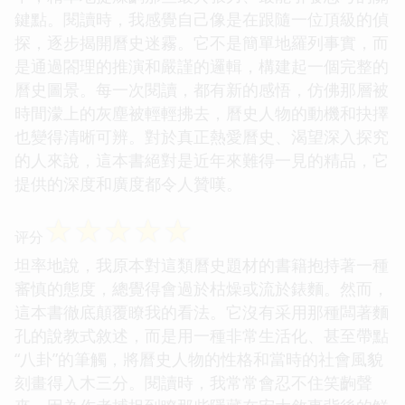
鍵點。閱讀時，我感覺自己像是在跟隨一位頂級的偵
探，逐步揭開曆史迷霧。它不是簡單地羅列事實，而
是通過閤理的推演和嚴謹的邏輯，構建起一個完整的
曆史圖景。每一次閱讀，都有新的感悟，仿佛那層被
時間濛上的灰塵被輕輕拂去，曆史人物的動機和抉擇
也變得清晰可辨。對於真正熱愛曆史、渴望深入探究
的人來說，這本書絕對是近年來難得一見的精品，它
提供的深度和廣度都令人贊嘆。
☆
☆
☆
☆
☆
评分
坦率地說，我原本對這類曆史題材的書籍抱持著一種
審慎的態度，總覺得會過於枯燥或流於錶麵。然而，
這本書徹底顛覆瞭我的看法。它沒有采用那種闆著麵
孔的說教式敘述，而是用一種非常生活化、甚至帶點
“八卦”的筆觸，將曆史人物的性格和當時的社會風貌
刻畫得入木三分。閱讀時，我常常會忍不住笑齣聲