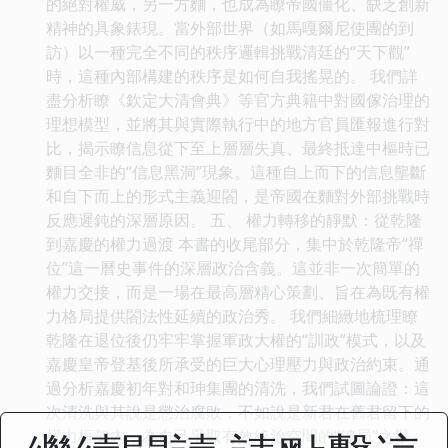
的絕對權威，另一方麵，也成為瞭帝國僵化、缺乏創新
精神的具象錶現。當外部世界（如馬嘎爾尼使團的到
訪）以一種完全不同的秩序邏輯挑戰清廷的“天下觀”
時，這種內部構建的秩序是如何自我搖晃的。 我們詳
盡分析瞭《欽定大清會典》等官方典籍中對國傢治理的
理想模型，並將其與實際執行中的地方官員匯報進行對
比，揭示瞭信息從下至上層層失真、最終抵達中樞時已
麵目全非的“信息黑洞”現象。這種自上而下的信息壟斷
和自下而上的形式主義迎閤，是帝國在麵對外部挑戰時
反應遲鈍的深層原因。 五、 權力轉移的靜默：從乾隆
到嘉慶的權力過渡 本書的收尾部分，集中於乾隆帝“禪
位”這一曆史事件的深層政治含義。這並非一次簡單的
權力交接，而是一場在最高層精心策劃、旨在為既有權
力格局提供閤法性延續的政治秀。 我們細緻地梳理瞭
乾隆在退位後仍牢牢掌握軍政大權的“訓政”模式，以及
嘉慶皇帝登基後所承受的巨大心理壓力與政治約束。通
過分析嘉慶初年對和珅集團的清洗，我們試圖論證：這
次清洗與其說是懲治腐敗，不如說是新君在舊君留下的
權力框架內，為自己爭取有效統治空間的“破局”之舉。