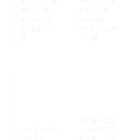
史馆论议（繁
三国那些人那
体版） pdf
些事：吴卷
epub mobi
pdf epub
txt 电子书 下
mobi txt 电子
载
书 下载
筹办夷务始末
外交官历史亲
（咸丰朝 套装
历记 pdf
全八册） pdf