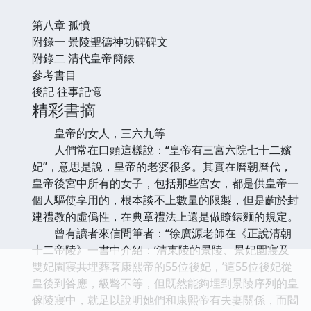
第八章 孤憤
附錄一 景陵聖德神功碑碑文
附錄二 清代皇帝簡錶
參考書目
後記 往事記憶
精彩書摘
皇帝的女人，三六九等
人們常在口頭這樣說：“皇帝有三宮六院七十二嬪
妃”，意思是說，皇帝的老婆很多。其實在曆朝曆代，
皇帝後宮中所有的女子，包括那些宮女，都是供皇帝一
個人驅使享用的，根本談不上數量的限製，但是齣於封
建禮教的虛僞性，在典章禮法上還是做瞭錶麵的規定。
曾有讀者來信問筆者：“徐廣源老師在《正說清朝
十二帝陵》一書中介紹：‘清東陵的景陵、景妃園寢及
雙妃園寢共埋葬著康熙帝的55位後妃，’這55位後妃從
皇後到答應，級彆不等，但既然能夠埋到景陵序列的皇
傢陵寢中，就足以說明她們和康熙帝有夫妻關係，而閻