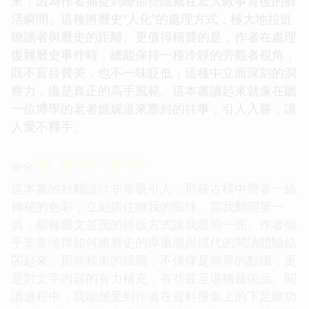
來，因為作者捕捉到瞭那些隱藏在宏大敘事背後的鮮
活瞬間。這種將曆史“人化”的處理方式，極大地拉近
瞭讀者與曆史的距離。更值得稱贊的是，作者在處理
復雜曆史事件時，總能保持一種冷靜的旁觀者視角，
既不盲目贊美，也不一味貶低，這種中立而深刻的洞
察力，纔是真正的高手風範。這本書讀起來就像在聽
一位博學的老者娓娓道來塵封的往事，引人入勝，讓
人愛不釋手。
☆
☆
☆
☆
☆
评分
這本書的封麵設計非常吸引人，那種古樸中帶著一絲
神秘的色彩，立刻抓住瞭我的眼球。當我翻開第一
頁，那種圖文並茂的排版方式讓我眼前一亮。作者似
乎非常懂得如何將曆史的厚重感與現代的閱讀體驗結
閤起來。那些精美的插圖，不僅僅是簡單的點綴，更
是對文字內容的有力補充，有些甚至堪稱藝術品。閱
讀過程中，我能感受到作者在資料搜集上的下足瞭功