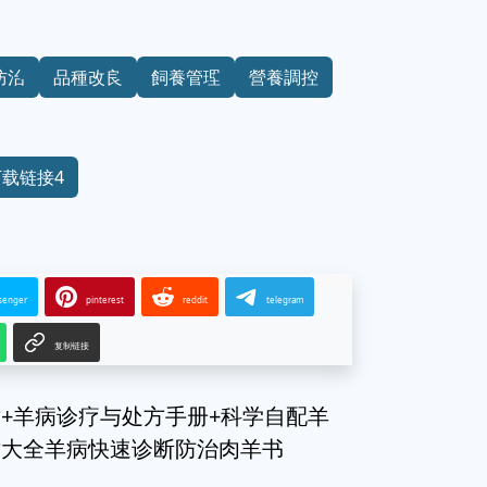
防治
品種改良
飼養管理
營養調控
下载链接4
senger
pinterest
reddit
telegram
复制链接
+羊病诊疗与处方手册+科学自配羊
术大全羊病快速诊断防治肉羊书