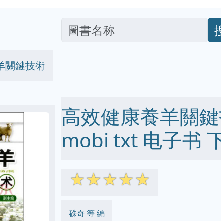
羊關鍵技術
高效健康養羊關鍵技術
mobi txt 电子书 
☆
☆
☆
☆
☆
硃奇 等 編