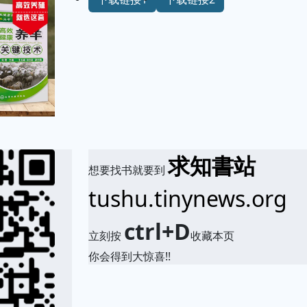
求知書站
想要找书就要到
tushu.tinynews.org
ctrl+D
立刻按
收藏本页
你会得到大惊喜!!