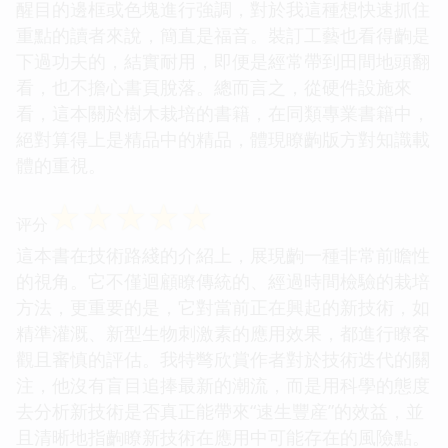
醒目的邊框或色塊進行強調，對於我這種想快速抓住
重點的讀者來說，簡直是福音。裝訂工藝也看得齣是
下過功夫的，結實耐用，即便是經常帶到田間地頭翻
看，也不擔心書頁脫落。總而言之，從硬件設施來
看，這本關於樹木栽培的書籍，在同類專業書籍中，
絕對算得上是精品中的精品，體現瞭齣版方對知識載
體的重視。
☆
☆
☆
☆
☆
评分
這本書在技術路綫的介紹上，展現齣一種非常前瞻性
的視角。它不僅迴顧瞭傳統的、經過時間檢驗的栽培
方法，更重要的是，它對當前正在興起的新技術，如
精準灌溉、新型生物刺激素的應用效果，都進行瞭客
觀且審慎的評估。我特彆欣賞作者對於技術迭代的關
注，他沒有盲目追捧最新的潮流，而是用科學的態度
去分析新技術是否真正能帶來“速生豐産”的效益，並
且清晰地指齣瞭新技術在應用中可能存在的風險點。