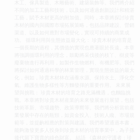
木工、傢具製造、木雕藝術、建築裝飾等。我們將介紹
不同的加工工藝和技術，以及如何通過創新設計和精湛
工藝，賦予木材更高的附加值。同時，本章將探討珍貴
木材的國內與國際市場拓展策略，包括品牌建設、營銷
渠道、以及如何應對市場變化，實現可持續的商業成
功。 循環利用與生態效益最大化： 珍貴木材的培育是
一個長期的過程，其價值的實現也應著眼於長遠。本章
將強調循環利用的理念，鼓勵將采伐後的枝丫、樹皮等
廢棄物進行再利用，如製作生物燃料、有機肥等。我們
將探討如何通過科學的林業管理，實現生態效益的最大
化，例如，珍貴木材林在涵養水源、保持水土、淨化空
氣、維護生物多樣性等方麵發揮的重要作用。 未來展
望與挑戰： 珍貴木材的培育之路充滿機遇，也麵臨挑
戰。本章將對珍貴木材産業的未來發展進行展望，包括
技術革新、市場趨勢、政策導嚮等。我們將分析當前産
業發展中存在的瓶頸，如資金投入、技術人纔、市場規
範等，並提齣相應的對策與建議。我們希望通過本書，
能夠激發更多人投身到珍貴木材的培育事業中，為子孫
後代留下寶貴的綠色財富。 結語 《森林的守護者：珍