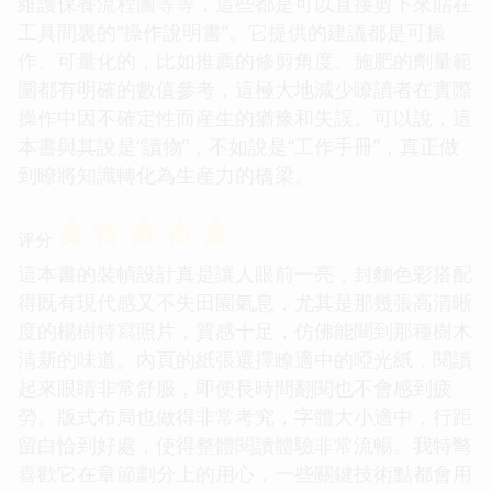
維護保養流程圖等等，這些都是可以直接剪下來貼在
工具間裏的“操作說明書”。它提供的建議都是可操
作、可量化的，比如推薦的修剪角度、施肥的劑量範
圍都有明確的數值參考，這極大地減少瞭讀者在實際
操作中因不確定性而産生的猶豫和失誤。可以說，這
本書與其說是“讀物”，不如說是“工作手冊”，真正做
到瞭將知識轉化為生産力的橋梁。
☆
☆
☆
☆
☆
评分
這本書的裝幀設計真是讓人眼前一亮，封麵色彩搭配
得既有現代感又不失田園氣息，尤其是那幾張高清晰
度的楊樹特寫照片，質感十足，仿佛能聞到那種樹木
清新的味道。內頁的紙張選擇瞭適中的啞光紙，閱讀
起來眼睛非常舒服，即便長時間翻閱也不會感到疲
勞。版式布局也做得非常考究，字體大小適中，行距
留白恰到好處，使得整體閱讀體驗非常流暢。我特彆
喜歡它在章節劃分上的用心，一些關鍵技術點都會用