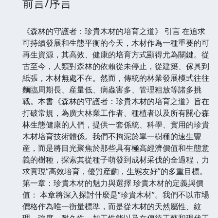
前言/序言
《森林的守護者：珍貴木材的培育之道》 引言 在追求
可持續發展和生態平衡的今天，木材作為一種重要的可
再生資源，其高效、健康的培育方式顯得尤為關鍵。從
古至今，人類對森林的依賴從未停止，從建築、傢具到
紙張，木材無處不在。然而，傳統的林業發展模式往往
麵臨周期長、産量低、病蟲害多、管理粗放等諸多挑
戰。本書《森林的守護者：珍貴木材的培育之道》旨在
打破常規，為廣大林業工作者、種植者以及所有關心森
林生態健康的人們，提供一套係統、科學、實用的珍貴
木材培育技術體係。我們不拘泥於單一樹種的速生豐
産，而是將目光聚焦於那些具有極高經濟價值和生態意
義的樹種，探索其從種子萌發到成材采伐的全過程，力
求實現“高效培育，優質産齣，生態友好”的多重目標。
第一章：珍貴木材的魅力與選擇 珍貴木材的定義與價
值： 本章將深入探討什麼是“珍貴木材”。我們不以市場
價格作為唯一衡量標準，而是從木材的天然屬性、紋
理、強度、耐久性、加工性能以及在傳統工藝和現代工