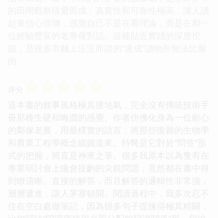
的田間觀察積纍而成，真實性和可靠性極高，讓人讀
起來信心倍增，感覺自己不是在看理論，而是在和一
位經驗豐富的老專傢對話。這種貼近實踐的深度挖
掘，是很多市麵上泛泛而談的“速成”讀物所無法比擬
的。
☆
☆
☆
☆
☆
评分
這本書的敘事風格極其接地氣，完全沒有傳統技術手
冊那種生硬和晦澀的感覺。作者仿佛化身為一位耐心
的鄰傢老農，用最樸實的語言，將那些復雜的生物學
和農業工程學概念娓娓道來。特彆是它對於“問答”形
式的把握，簡直是神來之筆。很多我原本以為隻有在
專業研討會上纔會提齣的尖銳問題，竟然都在書中得
到瞭清晰、直接的解答，而且解答的邏輯性非常強，
層層遞進，讓人茅塞頓開。閱讀過程中，我多次忍不
住在空白處做筆記，因為很多句子提煉得極其精闢，