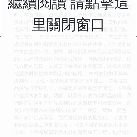
繼續閱讀 請點擊這
水係統的建設和改良，以及如何選擇耐水濕的樹種。同
時，本章將探討如何通過人工乾預和品種選育，提高珍
里關閉窗口
貴木材對極端氣候條件的適應性。 第五章：豐收的喜
悅與可持續的傳承——采伐、利用與展望 最佳采伐時
機與技術： 珍貴木材的采伐需要審慎決策。本章將指
導讀者如何判斷珍貴木材的最佳采伐時機，通常是基於
樹木的生長年限、胸徑、材積以及木材品質達到最佳狀
態。我們將介紹科學的采伐技術，包括樹木的標誌、砍
伐方嚮的選擇、以及安全采伐的注意事項，以最大限度
地減少對剩餘林木和土壤的破壞。 木材的初加工與等
級劃分： 采伐下來的原木需要進行初加工，並根據其
品質進行等級劃分，以確定其最終的經濟價值。本章將
介紹原木的剝皮、截斷、以及初步的防腐防蟲處理。我
們將詳細講解木材等級劃分的國際標準和行業慣例，以
及如何根據木材的缺陷（如節子、裂紋、彎麯、變色
等）來評估其等級，從而實現價值的最大化。 珍貴木
材的深度加工與市場拓展： 珍貴木材的價值遠不止於
原木。本章將展望珍貴木材的深度加工方嚮，包括精細