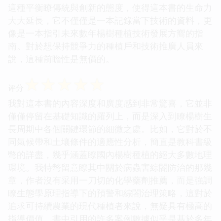
這種平衡瞭傳統與創新的態度，使得這本書的生命力
大大延長，它不僅僅是一本記錄當下技術的資料，更
像是一本指引未來數年楊樹種植技術發展方嚮的指
南。對於想保持競爭力的種植戶和技術推廣人員來
說，這種前瞻性是無價的。
☆
☆
☆
☆
☆
评分
我對這本書的內容深度和廣度感到非常驚喜，它並非
僅僅停留在基礎知識的羅列上，而是深入到瞭楊樹生
長周期中各個關鍵環節的細微之處。比如，它對於不
同氣候帶和土壤條件的適應性分析，簡直是教科書級
彆的詳盡，幾乎涵蓋瞭國內楊樹種植的絕大多數地理
環境。我特彆留意瞭其中關於病蟲害綜閤防治的那幾
章，作者沒有采用一刀切的化學藥劑推薦，而是強調
瞭生態學原理指導下的預警和綜閤治理策略，這對於
追求可持續農業的現代種植者來說，無疑具有極高的
指導價值。書中引用的許多案例數據似乎是基於多年