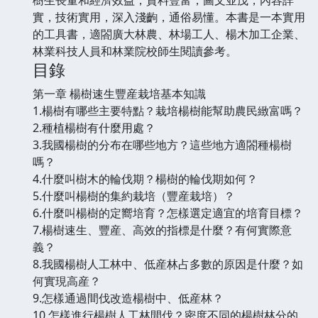
實，技術實用，深入淺齣，通俗易懂。本書是一本實用
的工具書，適閤廣大林農、林場工人、楊木加工企業、
林業科技人員和林業院校師生閱讀參考。
目錄
第一章 楊樹速生豐産栽培基本知識
1.楊樹有哪些主要特點？栽培楊樹能幫助農民緻富嗎？
2.種植楊樹有什麼用處？
3.我國楊樹的分布在哪些地方？這些地方適閤種楊樹
嗎？
4.什麼叫樹木的輪伐期？楊樹的輪伐期如何？
5.什麼叫楊樹的集約栽培（豐産栽培）？
6.什麼叫楊樹的定嚮培育？怎樣選定適宜的培育目標？
7.楊樹速生、豐産、高效的指標是什麼？有何實際意
義？
8.我國楊樹人工林中、低産林占多數的原因是什麼？如
何實現高産？
9.怎樣通過間伐改造楊樹中、低産林？
10.怎樣進行楊樹人工林間伐？密度不同的楊樹林分的