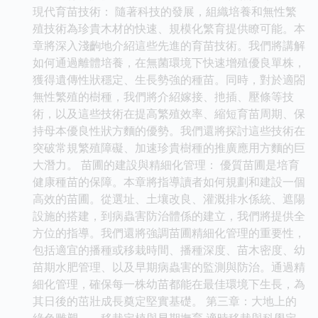
現代育苗技術： 隨著科技的發展，組織培養和無性繁
殖技術為珍貴木材的快速、規模化繁育提供瞭可能。本
章將深入淺齣地介紹這些先進的育苗技術。我們將講解
如何通過離體培養，在無菌環境下快速增殖優良單株，
獲得遺傳性狀穩定、生長勢強的種苗。同時，對於適閤
無性繁殖的樹種，我們將介紹嫁接、扡插、壓條等技
術，以及這些技術在提高繁殖效率、縮短育苗周期、保
持母本優良性狀方麵的優勢。我們還將探討這些技術在
突破常規繁殖障礙、加速珍貴樹種的推廣應用方麵的巨
大潛力。 苗圃的建設與精細化管理： 優質苗圃是培育
健康種苗的保障。本章將指導讀者如何規劃和建設一個
高效的苗圃。從選址、土壤改良、灌溉排水係統、遮陽
設施的搭建，到病蟲害防治體係的建立，我們將提供全
方位的指導。我們還將強調苗圃精細化管理的重要性，
包括適宜的播種或移栽時間、播種深度、苗木密度、幼
苗期水肥管理、以及早期病蟲害的監測與防治。通過精
細化管理，確保每一株幼苗都能在最佳環境下生長，為
其日後的茁壯成長奠定堅實基礎。 第三章：大地上的
綠色雕塑——移栽定植與早期撫育 適時移栽與科學定