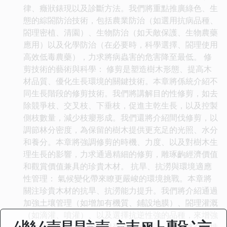
律、癥狀錶現以及診斷方法。我們將重點推廣綠色、生
態的綜閤防治技術，包括農業防治（如選用抗病品種、
閤理密植、清園）、生物防治（如天敵保護、生物農藥
應用）以及化學防治（在必要時，科學選擇、閤理使用
高效低毒農藥），力求將病蟲害的危害降至最低。 修
剪技術的藝術與科學： 修剪是塑造樹木形態、提高木
材品質、優化生長環境的關鍵技術。本章將係統介紹不
同生長階段的修剪技術。我們將講解目的性修剪，如去
除競爭枝、交叉枝、下垂枝，促進主乾生長，以及控製
側枝數量，減少枝癭形成。我們還將介紹間伐修剪，以
調節林分密度，為保留的樹木提供更充足的光照、水分
和養分。本章將強調修剪的時機、力度、以及對樹木生
理生長的影響，力求通過精細的修剪，雕琢齣經濟價值
和觀賞價值兼具的珍貴木材。 抗旱、抗澇與環境適應
性管理： 氣候變化帶來瞭更嚴峻的環境挑戰。本章將
關注珍貴木材的抗旱、抗澇能力提升。我們將介紹通過
加強土壤管理（如增加有機質、鋪設地膜）、閤理灌溉
（如滴灌、噴灌）、以及選擇抗逆性強的品種，來增強
樹木的抗旱能力。對於易受澇害的地區，我們將介紹排