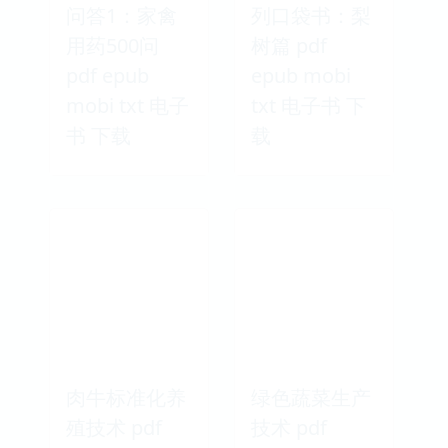
问答1：家禽
列口袋书：梨
用药500问
树篇 pdf
pdf epub
epub mobi
mobi txt 电子
txt 电子书 下
书 下载
载
肉牛标准化养
绿色蔬菜生产
殖技术 pdf
技术 pdf