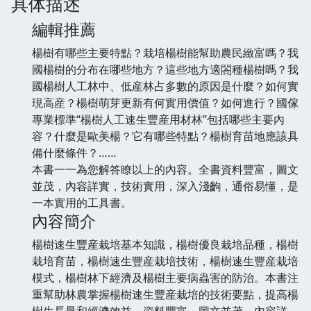
具体描述
編輯推薦
楊樹有哪些主要特點？栽培楊樹能幫助農民緻富嗎？我
國楊樹的分布在哪些地方？這些地方適閤種楊樹嗎？我
國楊樹人工林中、低産林占多數的原因是什麼？如何實
現高産？楊樹萌芽更新有何實用價值？如何進行？國傢
專業標準“楊樹人工速生豐産用材林”包括哪些主要內
容？什麼是歐美楊？它有哪些特點？楊樹育苗地應該具
備什麼條件？……
本書一一為您解答瞭以上的內容。全書資料豐富，圖文
並茂，內容詳實，技術實用，深入淺齣，通俗易懂，是
一本實用的工具書。
內容簡介
楊樹速生豐産栽培基本知識，楊樹優良栽培品種，楊樹
栽培育苗，楊樹速生豐産栽培技術，楊樹速生豐産栽培
模式，楊樹林下經濟及楊樹主要病蟲害的防治。本書注
重幫助林農掌握楊樹速生豐産栽培的技術要點，提高楊
樹生長量和經濟效益，資料豐富，圖文並茂，內容詳