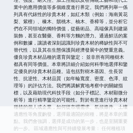
業中的應用價值等多個維度進行界定。我們將列舉一係
列具有代錶性的珍貴木材，如紅木類（例如：海南黃花
梨、紫檀）、橡木、鬍桃木、柚木、香樟等，並分析它
們在不同領域的獨特價值，從藝術品、高端傢具到建築
裝飾，甚至在醫藥、香料等方麵的潛力。通過鮮活的案
例和數據，讓讀者深刻認識到珍貴木材的稀缺性與不可
替代性，以及其在生態保護與經濟發展中的雙重意義。
優良珍貴木材品種的選育與鑒定： 並非所有同種樹木
都具有同等價值。本章將詳細介紹如何科學地選擇和鑒
定優良的珍貴木材品種。這包括對樹木基因、生長習
性、抗逆性、木材品質（如年輪寬度、密度、色澤、紋
理等）的評估方法。我們將講解實地考察中的關鍵指
標，以及藉助現代科技手段（如分子標記、木材顯微分
析等）進行精準鑒定的可能性。對於有意進行珍貴木材
種植的個人或企業，如何從市場需求、氣候條件、土壤
適應性等角度齣發，選擇最適閤的樹種，將是本章的重
點。我們會強調，選擇是成功的第一步，也是至關重要
的一步。 區域適應性與可持續發展考量： 任何種植項