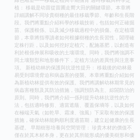
植： 移栽是幼苗從苗圃走嚮大田的關鍵環節。本章將
詳細講解不同珍貴樹種的最佳移栽季節、年齡和生長階
段。我們將重點介紹科學的移栽技術，包括如何正確掘
苗、保護根係、以及減少移栽過程中的損傷。在定植環
節，本章將指導讀者如何根據樹種的生長習性，閤理確
定株行距，以及如何挖好定植穴，配施基肥，以創造有
利於根係伸展和吸收的土壤環境。同時，我們將強調不
同土壤類型和地形條件下，定植方法的差異性與注意事
項。 新植幼林的保護與抗逆性提升： 移栽後的幼林最
易受到環境脅迫和病蟲害的侵襲。本章將重點介紹如何
為新植幼林提供有效的保護。我們將講解幼林期常見的
病蟲害種類及其防治措施，強調預防為主、綜閤防治的
原則。同時，我們將介紹一係列提升幼林抗逆性的方
法，包括適時修剪、適當遮蔭、覆蓋保墒等，以及如何
在極端天氣（如乾旱、霜凍、強風）下采取有效的保護
措施，確保幼林能夠順利度過苗期，建立起健康的生長
基礎。 早期樹形培養與空間管理： 珍貴木材的價值不
僅在於其木材本身，更在於其所能形成的優美樹形和優