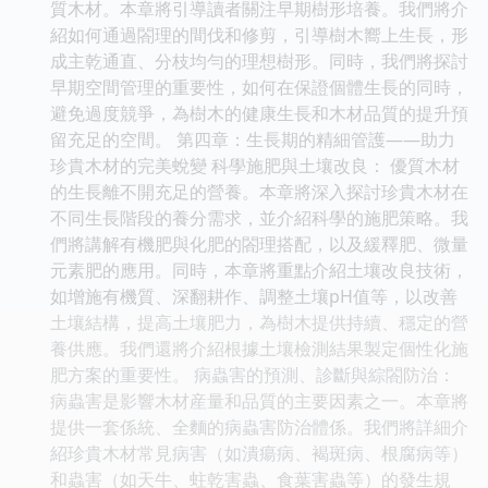
質木材。本章將引導讀者關注早期樹形培養。我們將介
紹如何通過閤理的間伐和修剪，引導樹木嚮上生長，形
成主乾通直、分枝均勻的理想樹形。同時，我們將探討
早期空間管理的重要性，如何在保證個體生長的同時，
避免過度競爭，為樹木的健康生長和木材品質的提升預
留充足的空間。 第四章：生長期的精細管護——助力
珍貴木材的完美蛻變 科學施肥與土壤改良： 優質木材
的生長離不開充足的營養。本章將深入探討珍貴木材在
不同生長階段的養分需求，並介紹科學的施肥策略。我
們將講解有機肥與化肥的閤理搭配，以及緩釋肥、微量
元素肥的應用。同時，本章將重點介紹土壤改良技術，
如增施有機質、深翻耕作、調整土壤pH值等，以改善
土壤結構，提高土壤肥力，為樹木提供持續、穩定的營
養供應。我們還將介紹根據土壤檢測結果製定個性化施
肥方案的重要性。 病蟲害的預測、診斷與綜閤防治：
病蟲害是影響木材産量和品質的主要因素之一。本章將
提供一套係統、全麵的病蟲害防治體係。我們將詳細介
紹珍貴木材常見病害（如潰瘍病、褐斑病、根腐病等）
和蟲害（如天牛、蛀乾害蟲、食葉害蟲等）的發生規