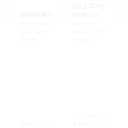
优质饲草青贮
猪场畜牧师手
饲料的研究
册 pdf epub
pdf epub
mobi txt 电子
mobi txt 电子
书 下载
书 下载
北京市林果乡
畜禽用药技术
土专家培训系