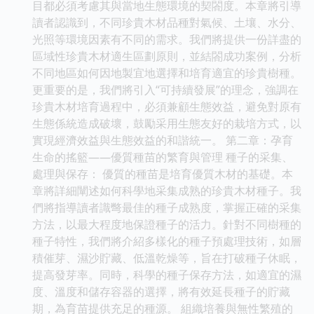
目都必須考慮其與當地生態環境的契閤度。本章將引導
讀者認識到，不同珍貴木材品種對氣候、土壤、水分、
光照等環境因素有不同的需求。我們將提供一份詳盡的
區域性珍貴木材適生區劃原則，並結閤成功案例，分析
不同地區如何因地製宜地選擇和培育適宜的珍貴樹種。
更重要的是，我們將引入“可持續發展”的理念，強調在
珍貴木材培育過程中，必須兼顧生態效益，避免對原有
生態係統造成破壞，鼓勵采用生態友好的栽培方式，以
實現經濟效益與生態效益的和諧統一。 第二章：孕育
生命的搖籃——優質種苗的繁育與管理 種子的采集、
處理與保存： 優質的種苗是培育優質木材的基礎。本
章將詳細闡述如何科學地采集成熟的珍貴木材種子。我
們將指導讀者識彆最佳的種子成熟度，掌握正確的采集
方法，以最大程度地保證種子的活力。針對不同樹種的
種子特性，我們將介紹多樣化的種子預處理技術，如層
積催芽、濕沙貯藏、低溫乾燥等，旨在打破種子休眠，
提高發芽率。同時，科學的種子保存方法，如適宜的濕
度、溫度和儲存容器的選擇，將有效延長種子的貯藏
期，為育苗提供充足的種源。 組織培養與無性繁殖的